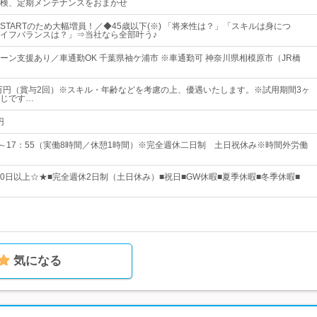
検、定期メンテナンスをおまかせ
STARTのため大幅増員！／◆45歳以下(※) 「将来性は？」「スキルは身につ
イフバランスは？」⇒当社なら全部叶う♪
ターン支援あり／車通勤OK 千葉県袖ケ浦市 ※車通勤可 神奈川県相模原市（JR橋
2万円（賞与2回）※スキル・年齢などを考慮の上、優遇いたします。※試用期間3ヶ
じです…
円
5～17：55（実働8時間／休憩1時間）※完全週休二日制 土日祝休み※時間外労働
20日以上☆★■完全週休2日制（土日休み）■祝日■GW休暇■夏季休暇■冬季休暇■
気になる