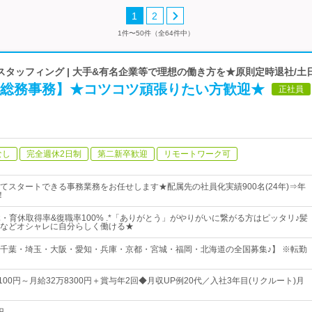
1
2
1件〜50件（全64件中）
タッフィング | 大手&有名企業等で理想の働き方を★原則定時退社/土
♪【総務事務】★コツコツ頑張りたい方歓迎★
正社員
なし
完全週休2日制
第二新卒歓迎
リモートワーク可
てスタートできる事務業務をお任せします★配属先の社員化実績900名(24年)⇒年
！
産休・育休取得率&復職率100% .*「ありがとう」がやりがいに繋がる方はピッタリ♪髪
などオシャレに自分らしく働ける★
千葉・埼玉・大阪・愛知・兵庫・京都・宮城・福岡・北海道の全国募集♪】 ※転勤
100円～月給32万8300円＋賞与年2回◆月収UP例20代／入社3年目(リクルート)月