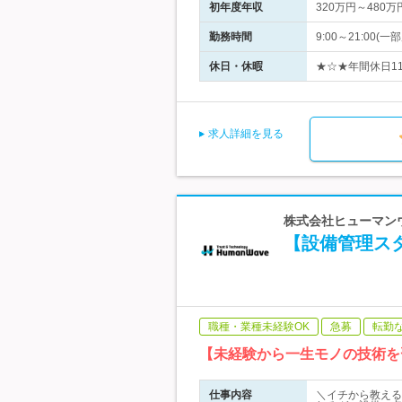
初年度年収
320万円～480万
勤務時間
9:00～21:00
休日・休暇
★☆★年間休日11
求人詳細を見る
株式会社ヒューマンウェ
【設備管理スタ
職種・業種未経験OK
急募
転勤
【未経験から一生モノの技術を
仕事内容
＼イチから教える