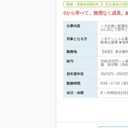
職種・業種未経験OK
完全週休2日制
0から学べて、無理なく成長。
仕事内容
＜入社後に配属先
ルに応じて新卒と
対象となる方
＜ポテンシャル重
験者は優遇 ★地
勤務地
【本部】 東京都
給与
月給26万円～＋
歳 担当職（月給
初年度年収
350万円～550万
勤務時間
8:50～17:10（
休日・休暇
# ＼年間休日12