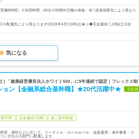
円
00（実働8時間）※休憩時間：60分※時間外労働の有無：有└派遣就業先により異なり
日※配属先により異なります(2026年4月1日時点)★☆◆完全週休二日制(土日休
気になる
 | 「健康経営優良法人ホワイト500」に9年連続で認定｜フレックス制
ション【金融系総合基幹職】★20代活躍中★
正社員
学歴不問
完全週休2日制
第二新卒歓迎
希望、適性などに応じて、リーテイル・ホールセール・資産運用・海外事業・コ
フいずれかの部門へ配属します。