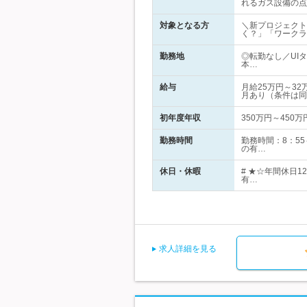
れるガス設備の点
対象となる方
＼新プロジェクト
く？」「ワークラ
勤務地
◎転勤なし／UI
本…
給与
月給25万円～3
月あり（条件は同
初年度年収
350万円～450万
勤務時間
勤務時間：8：5
の有…
休日・休暇
# ★☆年間休日1
有…
求人詳細を見る