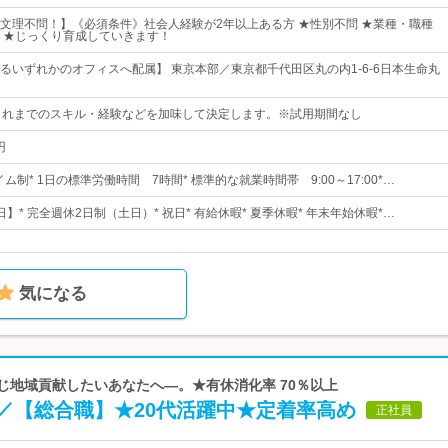
文理不問！】《必須条件》社会人経験が2年以上ある方 ★性別不問 ★業種・職種
 ★じっくり育成していきます！
るいずれかのオフィスへ配属】 東京本部／東京都千代田区丸の内1-6-6日本生命丸
これまでのスキル・経験などを加味して決定します。※試用期間なし
円
イム制* 1日の標準労働時間 7時間* 標準的な就業時間帯 9:00～17:00*…
0日】* 完全週休2日制（土日）* 祝日* 有給休暇* 夏季休暇* 年末年始休暇*…
気になる
通じ地域貢献したいあなたへ―。★有休消化率 70％以上
／【総合職】★20代活躍中★定着率高め
正社員