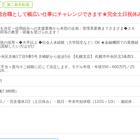
第二新卒歓迎
総合職として幅広い仕事にチャレンジできます★完全土日祝休
を決定＞信用組合への支援業務から本部の企画・管理系業務までさまざま◆スキ
同等の教育・研修を受けられます！
視の採用＞◆大卒以上 ◆社会人未経験（大学院生など）OK ★金融機関での業務経
域貢献したい方はぜひ
中央区京橋1丁目9番5号 京橋駅から徒歩5分 【札幌支店】 札幌市中央区北3条西3…
諸手当＋賞与※ご経験に応じて決定します。モデル年収・年収550～600万円／25
26…
円
実働7.3時間）
0日／・完全週休2日（土日休み）・祝日・年末年始休暇（12/31～1/3）・連続休…