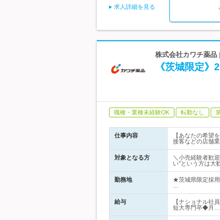
求人詳細を見る
株式会社カワチ薬品 
《茨城限定》2
職種・業種未経験OK
転勤なし
仕事内容
【あなたの希望を
接客などの店舗業
対象となる方
＼小売経験者歓迎
い"という方は大
勤務地
★茨城県限定採用
…
給与
【ナショナル社員(
短大専門卒◆月…