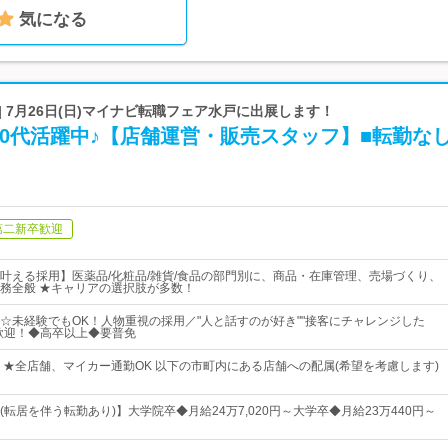
気になる
| 7月26日(日)マイナビ転職フェア水戸に出展します！
0代活躍中♪【店舗運営・販売スタッフ】■転勤な
第二新卒歓迎
叶える採用】医薬品/化粧品/雑貨/食品の部門別に、商品・在庫管理、売場づくり、
務全般 ★キャリアの選択肢が多数！
☆未経験でもOK！人物重視の採用／"人と話すのが好き""接客にチャレンジした
歓迎！◆高卒以上◆要普免
 ★全店舗、マイカー通勤OK 以下の市町内にある店舗への配属(希望を考慮します)
転居を伴う転勤あり)】大学院卒◆月給24万7,020円～大学卒◆月給23万440円～