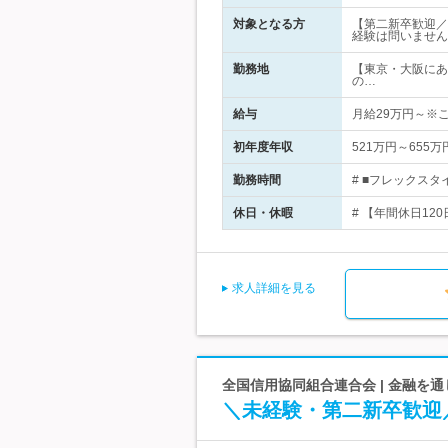
対象となる方
【第二新卒歓迎／
経験は問いません
勤務地
【東京・大阪にあ
の…
給与
月給29万円～※
初年度年収
521万円～655万
勤務時間
# ■フレックスタ
休日・休暇
# 【年間休日12
求人詳細を見る
全国信用協同組合連合会 | 金融を
＼未経験・第二新卒歓迎