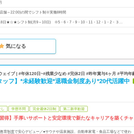
円
(一部店舗～22:00)の間でシフト制※実働8時間
8日★☆★シフト制(月9～10日) ※5・6・7・9・10・11・12・1・2・３…
気になる
イブ | #年休120日~#残業少なめ #完休2日 #昨年賞与4ヶ月 #平均年
ッフ】*未経験歓迎*退職金制度あり*20代活躍中
なし
学歴不問
完全週休2日制
第二新卒歓迎
習得】手厚いサポートと安定環境で新たなキャリアを築くチャ
教育制度で安心デビュー／●サウナや温泉施設、自動車家電・食品工場などで使わ