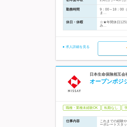
初年度年収
250万円～437万
勤務時間
9：00～18：
ま…
休日・休暇
☆★年間休日125
み…
求人詳細を見る
日本生命保険相互会社
オープンポジ
職種・業種未経験OK
転勤なし
仕事内容
これまでの経験や
ーポレートスタッ