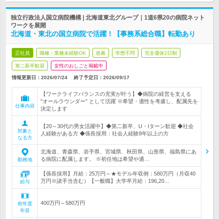
独立行政法人国立病院機構 | 北海道東北グループ｜1道6県20の病院ネット
ワークを展開
北海道・東北の国立病院で活躍！【事務系総合職】転勤あり
正社員
職種・業種未経験OK
急募
学歴不問
完全週休2日制
第二新卒歓迎
女性のおしごと掲載中
情報更新日：2026/07/24
終了予定日：
2026/09/17
【ワークライフバランスの充実が叶う】◆病院の経営を支える
"オールラウンダー” として活躍 ※希望・適性を考慮し、配属先を
仕事内容
決定します
【20～30代の男女活躍中】◆第二新卒、U・Iターン歓迎 ◆社会
対象と
人経験がある方 ◆係長採用：社会人経験8年以上の方
なる方
北海道、青森県、岩手県、宮城県、秋田県、山形県、福島県にあ
る病院に配属します。 ※初任地は希望や適…
勤務地
【係長採用】月給：25万円～★モデル年収例：580万円（月収40
万円※諸手当含む）【一般職】大学卒月給：196,20…
給与
400万円～580万円
初年度
年収