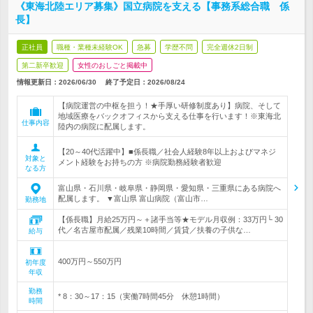
《東海北陸エリア募集》国立病院を支える【事務系総合職 係
長】
正社員
職種・業種未経験OK
急募
学歴不問
完全週休2日制
第二新卒歓迎
女性のおしごと掲載中
情報更新日：2026/06/30
終了予定日：
2026/08/24
【病院運営の中枢を担う！★手厚い研修制度あり】病院、そして
地域医療をバックオフィスから支える仕事を行います！※東海北
仕事内容
陸内の病院に配属します。
【20～40代活躍中】■係長職／社会人経験8年以上およびマネジ
対象と
メント経験をお持ちの方 ※病院勤務経験者歓迎
なる方
富山県・石川県・岐阜県・静岡県・愛知県・三重県にある病院へ
配属します。 ▼富山県 富山病院（富山市…
勤務地
【係長職】月給25万円～＋諸手当等★モデル月収例：33万円└ 30
代／名古屋市配属／残業10時間／賃貸／扶養の子供な…
給与
400万円～550万円
初年度
年収
勤務
* 8：30～17：15（実働7時間45分 休憩1時間）
時間