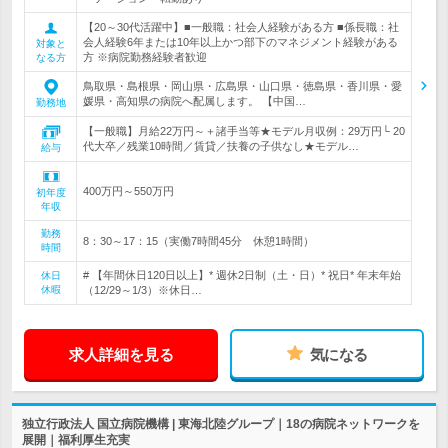
【20～30代活躍中】■一般職：社会人経験がある方 ■係長職：社
会人経験6年または10年以上かつ部下のマネジメント経験がある
対象と
方 ※病院勤務経験者歓迎
なる方
鳥取県・島根県・岡山県・広島県・山口県・徳島県・香川県・愛
媛県・高知県の病院へ配属します。 【中国…
勤務地
【一般職】月給22万円～＋諸手当等★モデル月収例：29万円└ 20
代大卒／残業10時間／賃貸／扶養の子供なし★モデル…
給与
400万円～550万円
初年度
年収
勤務
8：30～17：15（実働7時間45分 休憩1時間）
時間
# 【年間休日120日以上】* 週休2日制（土・日）* 祝日* 年末年始
休日
休暇
（12/29～1/3）※休日…
求人詳細を見る
気になる
独立行政法人 国立病院機構 | 東海北陸グループ｜18の病院ネットワークを
展開｜福利厚生充実