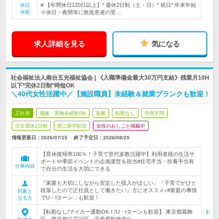
# 【年間休日120日以上】* 週休2日制（土・日）* 祝日* 年末年始
休日
休暇
※休日・夜間等に救急患者の受…
求人詳細を見る
気になる
社会福祉法人南台五光福祉協会 | 《入職準備金最大30万円支給》残業月10H
以下*完休2日制*時短OK
＼40代女性活躍中／【施設職員】未経験＆就業ブランクも歓迎！
正社員
職種・業種未経験OK
急募
転勤なし
学歴不問
完全週休2日制
第二新卒歓迎
女性のおしごと掲載中
情報更新日：2026/07/15
終了予定日：
2026/08/20
【育休復帰率100％！子育て世代多数活躍中】利用者様の生活サ
ポートや季節イベントの企画運営を担当#住宅手当・扶養手当有
仕事内容
で自分の生活を大切にできる
『家庭も大切にしながら安定した収入がほしい』『子育てがひと
段落したので正社員として働きたい』方にオススメ♪#家庭の事情
対象と
でU・Iターン…も歓迎！
なる方
【転勤なし/マイカー通勤OK！/U・Iターンも歓迎】 東京都葛飾