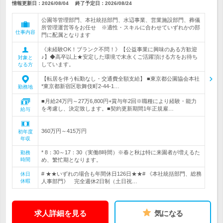
情報更新日：2026/08/04
終了予定日：
2026/08/24
公園等管理部門、本社統括部門、水辺事業、営業施設部門、葬儀
所管理運営等をお任せ ※適性・スキルに合わせていずれかの部
仕事内容
門に配属となります
《未経験OK！ブランク不問！》【公益事業に興味のある方歓迎
♪】◆高卒以上★安定した環境で末永くご活躍頂ける方をお待ち
対象と
しています。
なる方
【転居を伴う転勤なし・交通費全額支給】 ■東京都公園協会本社
*東京都新宿区歌舞伎町2-44-1…
勤務地
■月給24万円～27万6,800円+賞与年2回※職種により経験・能力
を考慮し、決定致します。■契約更新期間1年正規雇…
給与
360万円～415万円
初年度
年収
* 8：30～17：30（実働8時間）※春と秋は特に来園者が増えるた
勤務
時間
め、繁忙期となります。
# ★★いずれの場合も年間休日126日★★# 《本社統括部門、総務
休日
休暇
人事部門》 完全週休2日制（土日祝…
求人詳細を見る
気になる