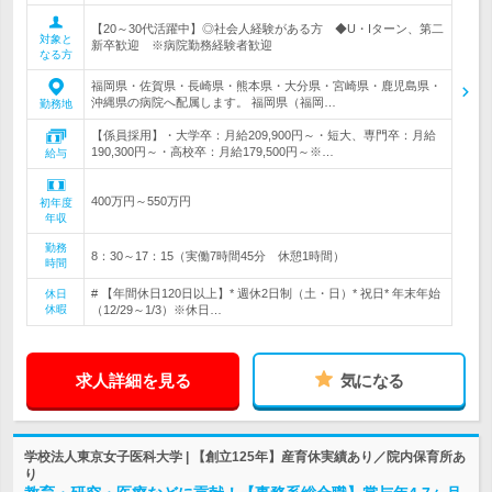
【20～30代活躍中】◎社会人経験がある方 ◆U・Iターン、第二
対象と
新卒歓迎 ※病院勤務経験者歓迎
なる方
福岡県・佐賀県・長崎県・熊本県・大分県・宮崎県・鹿児島県・
沖縄県の病院へ配属します。 福岡県（福岡…
勤務地
【係員採用】・大学卒：月給209,900円～・短大、専門卒：月給
190,300円～・高校卒：月給179,500円～※…
給与
400万円～550万円
初年度
年収
勤務
8：30～17：15（実働7時間45分 休憩1時間）
時間
# 【年間休日120日以上】* 週休2日制（土・日）* 祝日* 年末年始
休日
休暇
（12/29～1/3）※休日…
求人詳細を見る
気になる
学校法人東京女子医科大学 | 【創立125年】産育休実績あり／院内保育所あ
り