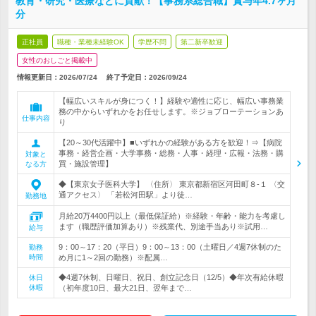
教育・研究・医療などに貢献！【事務系総合職】賞与年4.7ヶ月
分
正社員
職種・業種未経験OK
学歴不問
第二新卒歓迎
女性のおしごと掲載中
情報更新日：2026/07/24
終了予定日：
2026/09/24
【幅広いスキルが身につく！】経験や適性に応じ、幅広い事務業
務の中からいずれかをお任せします。※ジョブローテーションあ
仕事内容
り
【20～30代活躍中】■いずれかの経験がある方を歓迎！⇒【病院
事務・経営企画・大学事務・総務・人事・経理・広報・法務・購
対象と
買・施設管理】
なる方
◆【東京女子医科大学】 〈住所〉 東京都新宿区河田町８-１ 〈交
通アクセス〉 「若松河田駅」より徒…
勤務地
月給20万4400円以上（最低保証給）※経験・年齢・能力を考慮し
ます（職歴評価加算あり）※残業代、別途手当あり※試用…
給与
9：00～17：20（平日）9：00～13：00（土曜日／4週7休制のた
勤務
時間
め月に1～2回の勤務）※配属…
◆4週7休制、日曜日、祝日、創立記念日（12/5）◆年次有給休暇
休日
休暇
（初年度10日、最大21日、翌年まで…