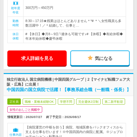
300万円～450万円
初年度
年収
8:30～17:15★残業はほとんどありません＊*# ＊＼女性職員も多
勤務
時間
数活躍中！／＊結婚して、仕事と…
# 【休日】◆月8～9日└連休も可能です♪# 【休暇】◆有給休暇◆
休日
休暇
年末年始休暇◆慶弔休暇
求人詳細を見る
気になる
独立行政法人 国立病院機構 | 中国四国グループ｜2【マイナビ転職フェア大
阪・広島】に出展！
中国四国の国立病院で活躍！【事務系総合職（一般職・係長）】
正社員
職種・業種未経験OK
学歴不問
完全週休2日制
第二新卒歓迎
女性のおしごと掲載中
情報更新日：2026/07/27
終了予定日：
2026/08/17
【病院運営の中枢を担う】病院、地域医療をバックオフィスから
支える仕事を行います！※中国四国内の病院に配属。※ジョブロ
仕事内容
ーテーション・転勤あり