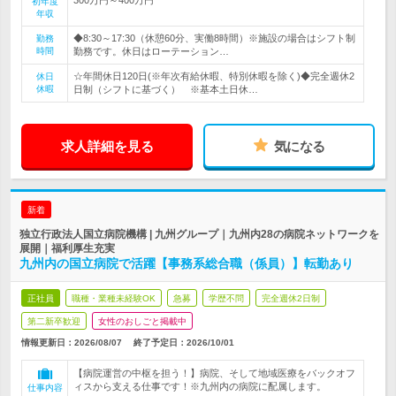
初年度
年収
◆8:30～17:30（休憩60分、実働8時間）※施設の場合はシフト制
勤務
時間
勤務です。休日はローテーション…
☆年間休日120日(※年次有給休暇、特別休暇を除く)◆完全週休2
休日
休暇
日制（シフトに基づく） ※基本土日休…
求人詳細を見る
気になる
新着
独立行政法人国立病院機構 | 九州グループ｜九州内28の病院ネットワークを
展開｜福利厚生充実
九州内の国立病院で活躍【事務系総合職（係員）】転勤あり
正社員
職種・業種未経験OK
急募
学歴不問
完全週休2日制
第二新卒歓迎
女性のおしごと掲載中
情報更新日：2026/08/07
終了予定日：
2026/10/01
【病院運営の中枢を担う！】病院、そして地域医療をバックオフ
ィスから支える仕事です！※九州内の病院に配属します。
仕事内容