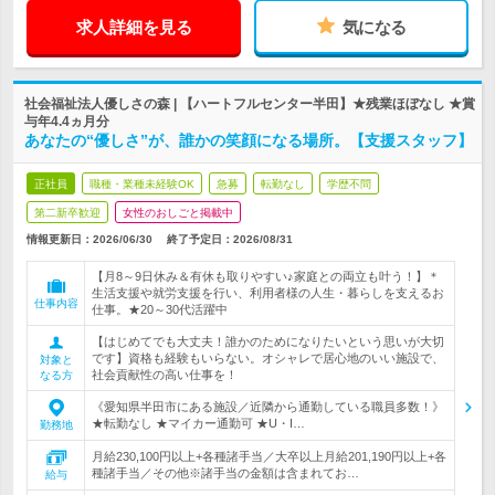
求人詳細を見る
気になる
社会福祉法人優しさの森 | 【ハートフルセンター半田】★残業ほぼなし ★賞
与年4.4ヵ月分
あなたの“優しさ”が、誰かの笑顔になる場所。【支援スタッフ】
正社員
職種・業種未経験OK
急募
転勤なし
学歴不問
第二新卒歓迎
女性のおしごと掲載中
情報更新日：2026/06/30
終了予定日：
2026/08/31
【月8～9日休み＆有休も取りやすい♪家庭との両立も叶う！】＊
生活支援や就労支援を行い、利用者様の人生・暮らしを支えるお
仕事内容
仕事。★20～30代活躍中
【はじめてでも大丈夫！誰かのためになりたいという思いが大切
です】資格も経験もいらない。オシャレで居心地のいい施設で、
対象と
社会貢献性の高い仕事を！
なる方
《愛知県半田市にある施設／近隣から通勤している職員多数！》
★転勤なし ★マイカー通勤可 ★U・I…
勤務地
月給230,100円以上+各種諸手当／大卒以上月給201,190円以上+各
種諸手当／その他※諸手当の金額は含まれてお…
給与