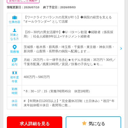
女性のおしごと掲載中
情報更新日：2026/07/10
終了予定日：
2026/09/03
【ワークライフバランスの充実が叶う】◆病院の経営を支える
"オールラウンダー” として活躍
仕事内容
【20～30代の男女活躍中】◆U・Iターン歓迎 ◆経験者（係長採
対象と
用）：社会人経験8年以上+マネジメント経験者
なる方
茨城県・栃木県・群馬県・埼玉県・千葉県・東京都・神奈川県・
新潟県・山梨県・長野県の病院へ配属します…
勤務地
月給：25万円～※一律手当含む★モデル月収例：35万円└ 30代／
千葉市配属／残業10時間／賃貸／扶養の子供なし★モ…
給与
400万円～580万円
初年度
年収
勤務
* 8：30～17：15（実働7時間45分 休憩1時間）
時間
# 【年間休日120日以上】* 完全週休2日制（土日休み）* 祝日* 年
休日
休暇
末年始休暇※休日・夜間等に救…
求人詳細を見る
気になる