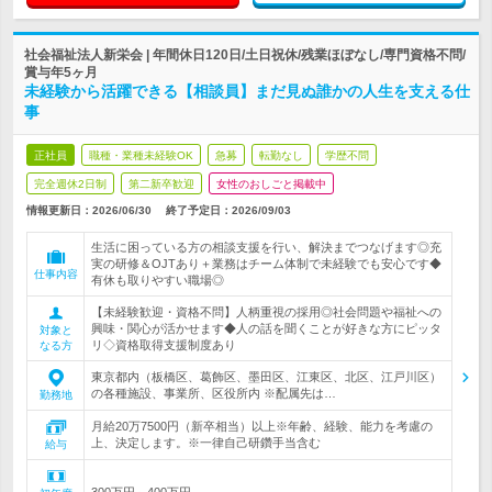
社会福祉法人新栄会 | 年間休日120日/土日祝休/残業ほぼなし/専門資格不問/
賞与年5ヶ月
未経験から活躍できる【相談員】まだ見ぬ誰かの人生を支える仕
事
正社員
職種・業種未経験OK
急募
転勤なし
学歴不問
完全週休2日制
第二新卒歓迎
女性のおしごと掲載中
情報更新日：2026/06/30
終了予定日：
2026/09/03
生活に困っている方の相談支援を行い、解決までつなげます◎充
実の研修＆OJTあり＋業務はチーム体制で未経験でも安心です◆
仕事内容
有休も取りやすい職場◎
【未経験歓迎・資格不問】人柄重視の採用◎社会問題や福祉への
興味・関心が活かせます◆人の話を聞くことが好きな方にピッタ
対象と
リ◇資格取得支援制度あり
なる方
東京都内（板橋区、葛飾区、墨田区、江東区、北区、江戸川区）
の各種施設、事業所、区役所内 ※配属先は…
勤務地
月給20万7500円（新卒相当）以上※年齢、経験、能力を考慮の
上、決定します。※一律自己研鑽手当含む
給与
300万円～400万円