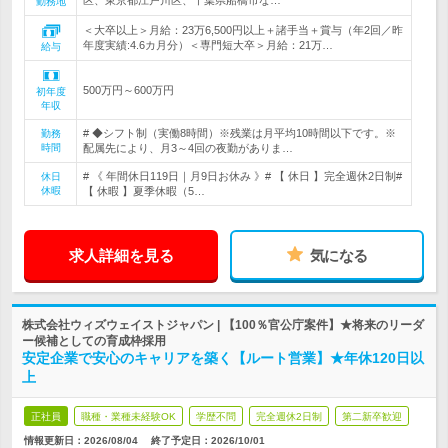
区、東京都江戸川区、千葉県船橋市な…
勤務地
＜大卒以上＞月給：23万6,500円以上＋諸手当＋賞与（年2回／昨
年度実績:4.6カ月分）＜専門短大卒＞月給：21万…
給与
500万円～600万円
初年度
年収
# ◆シフト制（実働8時間）※残業は月平均10時間以下です。※
勤務
時間
配属先により、月3～4回の夜勤がありま…
# 《 年間休日119日｜月9日お休み 》# 【 休日 】完全週休2日制#
休日
休暇
【 休暇 】夏季休暇（5…
求人詳細を見る
気になる
株式会社ウィズウェイストジャパン | 【100％官公庁案件】★将来のリーダ
ー候補としての育成枠採用
安定企業で安心のキャリアを築く【ルート営業】★年休120日以
上
正社員
職種・業種未経験OK
学歴不問
完全週休2日制
第二新卒歓迎
情報更新日：2026/08/04
終了予定日：
2026/10/01