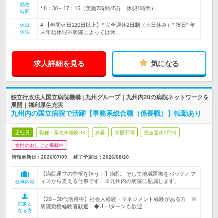
勤務
* 8：30～17：15（実働7時間45分 休憩1時間）
時間
# 【年間休日120日以上】* 完全週休2日制（土日休み）* 祝日* 年
休日
休暇
末年始休暇※病院によっては休…
求人詳細を見る
気になる
独立行政法人国立病院機構 | 九州グループ｜九州内28の病院ネットワークを
展開｜福利厚生充実
九州内の国立病院で活躍【事務系総合職（係長職）】転勤あり
正社員
職種・業種未経験OK
急募
学歴不問
完全週休2日制
女性のおしごと掲載中
情報更新日：2026/07/09
終了予定日：
2026/08/20
【病院運営の中枢を担う！】病院、そして地域医療をバックオフ
ィスから支える仕事です！※九州内の病院に配属します。
仕事内容
【20～30代活躍中】社会人経験・マネジメント経験がある方 ※
対象と
病院勤務経験者歓迎 ◆U・Iターンも歓迎
なる方