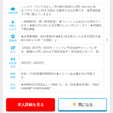
＼ノルマ・テレアポなし／市や町の役所から問い合わせがあ
る”リサイクルに対する悩み”を解決するお仕事です。★育成前提
仕事内容
で丁寧に教えていきます
＼未経験OK・第二新卒歓迎／ ★フレッシュなあなたを求めてい
ます！★誰かのためになる仕事がしたい方にピッタリ！★45歳以
対象と
下限定募集
なる方
★社用車通勤・直行直帰OK ■本社 埼玉県さいたま市大宮区大成
町2-224-1 ※JR『大宮駅』よ…
勤務地
【月給】26万円～33万円 ＋インフレ手当支給中※インフレ手
当：物価の上昇に合わせて現在支給中！当社規定に沿って、延…
給与
350万円～500万円
初年度
年収
8:30～17:00(実働7時間30分)★メリハリある働き方が可能で
勤務
時間
す。
★年間休日120日以上！+有給* 土・日（完全週休2日制）* 祝日*
休日
休暇
GW休暇* 年末年始休暇 * …
求人詳細を見る
気になる