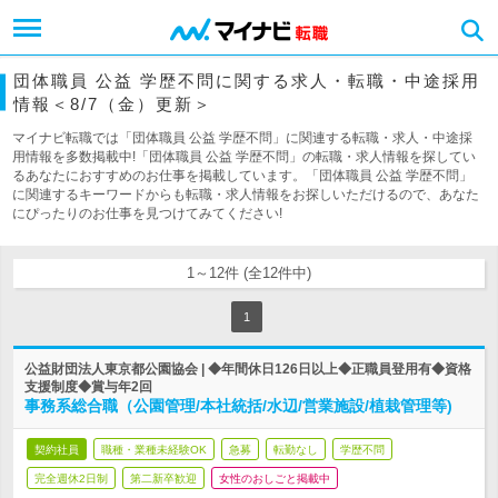
団体職員 公益 学歴不問に関する求人・転職・中途採用
情報＜8/7（金）更新＞
マイナビ転職では「団体職員 公益 学歴不問」に関連する転職・求人・中途採
用情報を多数掲載中!「団体職員 公益 学歴不問」の転職・求人情報を探してい
るあなたにおすすめのお仕事を掲載しています。「団体職員 公益 学歴不問」
に関連するキーワードからも転職・求人情報をお探しいただけるので、あなた
にぴったりのお仕事を見つけてみてください!
1～12件 (全12件中)
1
公益財団法人東京都公園協会 | ◆年間休日126日以上◆正職員登用有◆資格
支援制度◆賞与年2回
事務系総合職（公園管理/本社統括/水辺/営業施設/植栽管理等)
契約社員
職種・業種未経験OK
急募
転勤なし
学歴不問
完全週休2日制
第二新卒歓迎
女性のおしごと掲載中