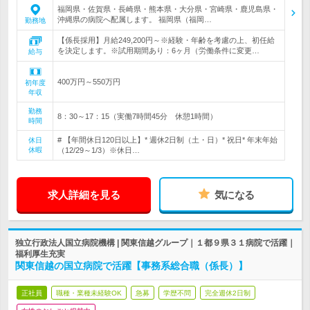
福岡県・佐賀県・長崎県・熊本県・大分県・宮崎県・鹿児島県・
沖縄県の病院へ配属します。 福岡県（福岡…
勤務地
【係長採用】月給249,200円～※経験・年齢を考慮の上、初任給
を決定します。※試用期間あり：6ヶ月（労働条件に変更…
給与
400万円～550万円
初年度
年収
勤務
8：30～17：15（実働7時間45分 休憩1時間）
時間
# 【年間休日120日以上】* 週休2日制（土・日）* 祝日* 年末年始
休日
休暇
（12/29～1/3）※休日…
求人詳細を見る
気になる
独立行政法人国立病院機構 | 関東信越グループ｜１都９県３１病院で活躍｜
福利厚生充実
関東信越の国立病院で活躍【事務系総合職（係長）】
正社員
職種・業種未経験OK
急募
学歴不問
完全週休2日制