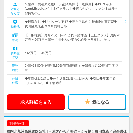
＼業界・業種未経験OK／必須条件【一般職員】◆PCスキル
(word,Excelなど)【主任クラス】◆何らかのマネジメント経験を
対象と
お持ちの方
なる方
★転勤なし ★U・Iターン歓迎 ★市ケ谷駅から徒歩5分 東京都千
代田区九段南 3-3-6 麹町ビル…
勤務地
【一般職員】月給25万円～27万円＋諸手当【主任クラス】月給28
万円～30万円＋諸手当※本人の能力や経験を考慮し、決…
給与
412万円～519万円
初年度
年収
9:00~18:00(休憩時間:60分/実働8時間）★残業は月20時間程度で
勤務
時間
す
◆年間休日124日◆完全週休2日制(土日休み)◆祝日◆年末年始
休日
休暇
（12/29~1/3）◆有給休暇
求人詳細を見る
気になる
本日締め切り
福岡北九州高速道路公社 | ＜遠方から応募◎＞引っ越し費用支給／完全週休