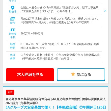
なる方
全国に本所合わせて47の事業所と4出張所があり、以下の事業所
にて職員を募集しています。 応募の際は…
勤務地
月給22万円以上※経験・年齢などを考慮の上、優遇いたします。
※試用期間3ヶ月あり。(待遇の変更なし)モデル年収例年…
給与
360万円～510万円
初年度
年収
8：30～16：30（実働7時間）9：00～17：00（実働7時間）勤務
勤務
時間
地により異なります。
◇完全週休２日制（土日祝）◇年末年始休暇◇年次有給休暇20日
休日
休暇
（平均有給休暇取得日数12.4日／前年度…
求人詳細を見る
気になる
新着
鹿児島県厚生農業協同組合連合会 | JA鹿児島厚生連病院│健康経営優良法人
2026認定│定着率抜群◎
JAグループの安定基盤で働く！【事務総合職】◎年間休日125日