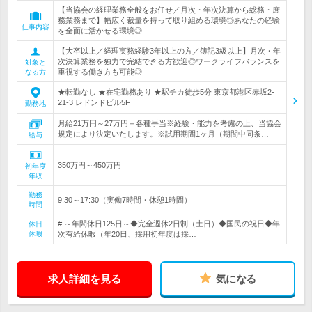
【当協会の経理業務全般をお任せ／月次・年次決算から総務・庶
務業務まで】幅広く裁量を持って取り組める環境◎あなたの経験
仕事内容
を全面に活かせる環境◎
【大卒以上／経理実務経験3年以上の方／簿記3級以上】月次・年
次決算業務を独力で完結できる方歓迎◎ワークライフバランスを
対象と
重視する働き方も可能◎
なる方
★転勤なし ★在宅勤務あり ★駅チカ徒歩5分 東京都港区赤坂2-
21-3 レドンドビル5F
勤務地
月給21万円～27万円＋各種手当※経験・能力を考慮の上、当協会
規定により決定いたします。※試用期間1ヶ月（期間中同条…
給与
350万円～450万円
初年度
年収
勤務
9:30～17:30（実働7時間・休憩1時間）
時間
# ～年間休日125日～◆完全週休2日制（土日）◆国民の祝日◆年
休日
休暇
次有給休暇（年20日、採用初年度は採…
求人詳細を見る
気になる