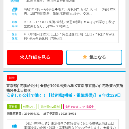
【四国事務所】 香川県高松市塩屋町…
勤務地
時給1200円～+諸手当◆モデル月収例*1.月収18万円 （時給1200
円、1日7時間勤務、残業月3時間の場合、交通…
給与
9：00～17：00（実働7時間／休憩1時間）# ★ほぼ残業なし秋は
勤務
時間
繁忙期となり、月20～30時間ほ…
# 《年間休日120日以上》* 完全週休2日制（土日）* 祝日* GW休
休日
休暇
暇* 年末年始休暇（7連休以…
求人詳細を見る
気になる
新着
東京都住宅供給公社 | ◆都が100%出資のJKK東京 東京都の住宅政策の実施
機関◆土日祝休
安定した公社で働く！【技術職(機械・電気設備)】★年休129日
正社員
転勤なし
完全週休2日制
女性のおしごと掲載中
情報更新日：2026/07/31
終了予定日：
2026/10/01
【都が100%出資】東京都内の賃貸住宅における機械設備または
電気設備の企画・設計・工事監理などをお任せします。★最後の