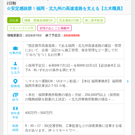
2日制
☆安定感抜群！福岡・北九州の高速道路を支える【土木職員】
正社員
職種・業種未経験OK
完全週休2日制
第二新卒歓迎
リモートワーク可
女性のおしごと掲載中
情報更新日：2026/07/03
終了予定日：
2026/08/06
『指定都市高速道路』である福岡・北九州高速道路の建設・管理
において、企画・設計から施工管理、保全管理など一貫して行
仕事内容
う“みち”をつくるお仕事！
☆採用予定日：令和8年7月1日～令和8年10月1日【必須条件】以
対象と
下A・Bいずれかの条件を満たす方
なる方
＼マイカー通勤OK・UIターン歓迎／ 【本社 福岡事務所】 福岡県
福岡市東区東浜2-7-53 ※地…
勤務地
＜本社・福岡事務所勤務の場合＞月給：256,600円以上（採用前
の職務経験を勘案の上決定）＜北九州事務所勤務の場合＞…
給与
400万円～500万円
初年度
年収
8：45～17：30(交通管制、工事監督などの深夜業務に従事する場
勤務
時間
合があります。)# ☆リモートワー…