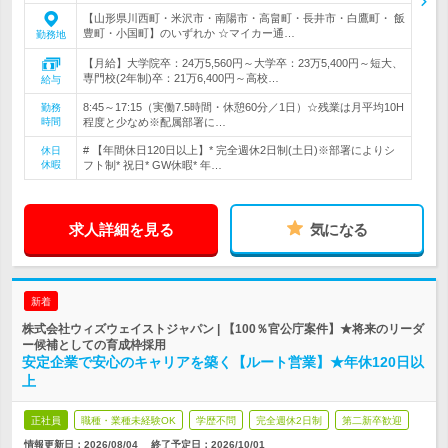
【山形県川西町・米沢市・南陽市・高畠町・長井市・白鷹町・ 飯
豊町・小国町】のいずれか ☆マイカー通…
勤務地
【月給】大学院卒：24万5,560円～大学卒：23万5,400円～短大、
専門校(2年制)卒：21万6,400円～高校…
給与
8:45～17:15（実働7.5時間・休憩60分／1日）☆残業は月平均10H
勤務
時間
程度と少なめ※配属部署に…
# 【年間休日120日以上】* 完全週休2日制(土日)※部署によりシ
休日
休暇
フト制* 祝日* GW休暇* 年…
求人詳細を見る
気になる
新着
株式会社ウィズウェイストジャパン | 【100％官公庁案件】★将来のリーダ
ー候補としての育成枠採用
安定企業で安心のキャリアを築く【ルート営業】★年休120日以
上
正社員
職種・業種未経験OK
学歴不問
完全週休2日制
第二新卒歓迎
情報更新日：2026/08/04
終了予定日：
2026/10/01