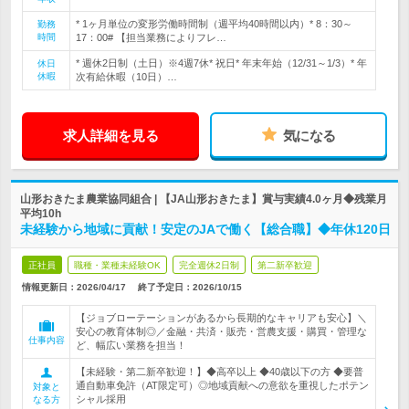
* 1ヶ月単位の変形労働時間制（週平均40時間以内）* 8：30～
勤務
時間
17：00# 【担当業務によりフレ…
* 週休2日制（土日）※4週7休* 祝日* 年末年始（12/31～1/3）* 年
休日
休暇
次有給休暇（10日）…
求人詳細を見る
気になる
山形おきたま農業協同組合 | 【JA山形おきたま】賞与実績4.0ヶ月◆残業月
平均10h
未経験から地域に貢献！安定のJAで働く【総合職】◆年休120日
正社員
職種・業種未経験OK
完全週休2日制
第二新卒歓迎
情報更新日：2026/04/17
終了予定日：
2026/10/15
【ジョブローテーションがあるから長期的なキャリアも安心】＼
安心の教育体制◎／金融・共済・販売・営農支援・購買・管理な
仕事内容
ど、幅広い業務を担当！
【未経験・第二新卒歓迎！】◆高卒以上 ◆40歳以下の方 ◆要普
通自動車免許（AT限定可）◎地域貢献への意欲を重視したポテン
対象と
シャル採用
なる方