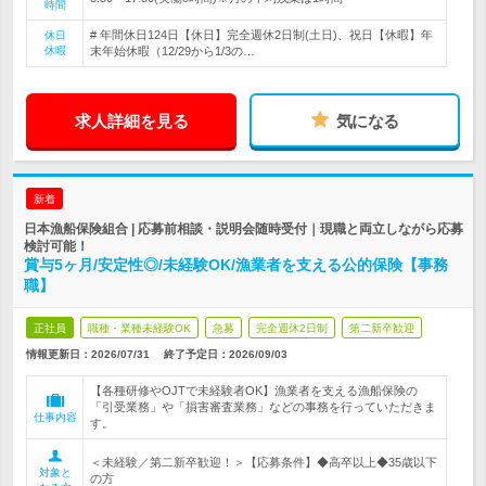
時間
# 年間休日124日【休日】完全週休2日制(土日)、祝日【休暇】年
休日
休暇
末年始休暇（12/29から1/3の…
求人詳細を見る
気になる
新着
日本漁船保険組合 | 応募前相談・説明会随時受付｜現職と両立しながら応募
検討可能！
賞与5ヶ月/安定性◎/未経験OK/漁業者を支える公的保険【事務
職】
正社員
職種・業種未経験OK
急募
完全週休2日制
第二新卒歓迎
情報更新日：2026/07/31
終了予定日：
2026/09/03
【各種研修やOJTで未経験者OK】漁業者を支える漁船保険の
「引受業務」や「損害審査業務」などの事務を行っていただきま
仕事内容
す。
＜未経験／第二新卒歓迎！＞【応募条件】◆高卒以上◆35歳以下
対象と
の方