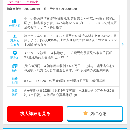
女性のおしごと掲載中
情報更新日：2026/06/10
終了予定日：
2026/08/20
中小企業の経営支援/地域振興/政策提言など幅広い分野を部署に
応じて担当頂きます。3～5年毎のジョブローテーションで地域経
仕事内容
済のゼネラリストを目指す
培ったマネジメントスキルを鹿児島の経済基盤を支えるために発
揮しよう。[必須]■大卒以上の方 ■前職で課長級以上のマネジメン
対象と
ト経験がある方
なる方
★UIターン歓迎！ ★転勤なし！ ◇鹿児島県鹿児島市東千石町1-
38 鹿児島商工会議所ビル13・1…
勤務地
月給30万円～★初年度年収例：500万円～（賞与・諸手当含む）
※経験・能力に応じて優遇します。※3ヶ月間の試用期間あ…
給与
勤務
8：30～17：30（休憩1時間）※残業は月平均10時間程度
時間
# ★年間休日122日（令和6年度実績）≪休日≫# ◇完全週休2日
休日
休暇
制（土日祝）≪休暇≫◇夏季休暇（8…
求人詳細を見る
気になる