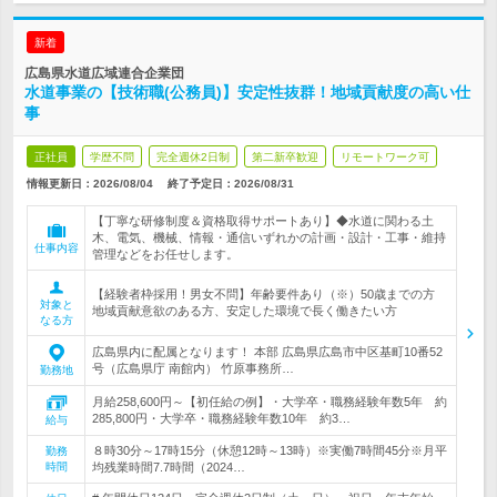
新着
広島県水道広域連合企業団
水道事業の【技術職(公務員)】安定性抜群！地域貢献度の高い仕
事
正社員
学歴不問
完全週休2日制
第二新卒歓迎
リモートワーク可
情報更新日：2026/08/04
終了予定日：
2026/08/31
【丁寧な研修制度＆資格取得サポートあり】◆水道に関わる土
木、電気、機械、情報・通信いずれかの計画・設計・工事・維持
仕事内容
管理などをお任せします。
【経験者枠採用！男女不問】年齢要件あり（※）50歳までの方
対象と
地域貢献意欲のある方、安定した環境で長く働きたい方
なる方
広島県内に配属となります！ 本部 広島県広島市中区基町10番52
号（広島県庁 南館内） 竹原事務所…
勤務地
月給258,600円～【初任給の例】・大学卒・職務経験年数5年 約
285,800円・大学卒・職務経験年数10年 約3…
給与
８時30分～17時15分（休憩12時～13時）※実働7時間45分※月平
勤務
時間
均残業時間7.7時間（2024…