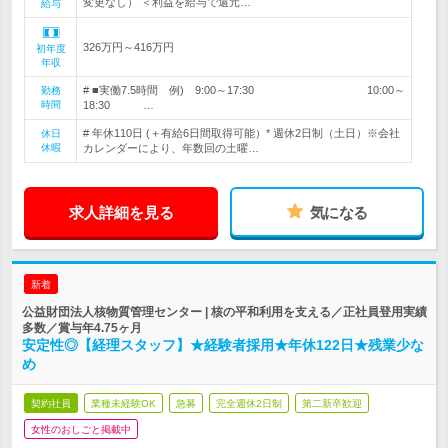
変更なし） ＜利益を給与で還元…
給与
326万円～416万円
初年度
年収
# ■実働7.5時間 例) 9:00～17:30 10:00～
勤務
時間
18:30 …
# 年休110日 (＋有給6日間取得可能）* 週休2日制（土日）※会社
休日
休暇
カレンダーにより、年数回の土曜…
求人詳細を見る
気になる
新着
公益財団法人核物質管理センター | 核の平和利用を支える／正社員登用実績
多数／賞与年4.75ヶ月
安定性◎【経理スタッフ】★経験者採用★年休122日★残業少な
め
契約社員
業種未経験OK
急募
完全週休2日制
第二新卒歓迎
女性のおしごと掲載中