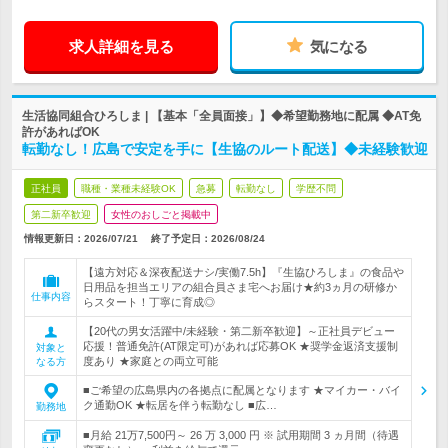
求人詳細を見る
気になる
生活協同組合ひろしま | 【基本「全員面接」】◆希望勤務地に配属 ◆AT免
許があればOK
転勤なし！広島で安定を手に【生協のルート配送】◆未経験歓迎
正社員
職種・業種未経験OK
急募
転勤なし
学歴不問
第二新卒歓迎
女性のおしごと掲載中
情報更新日：2026/07/21
終了予定日：
2026/08/24
【遠方対応＆深夜配送ナシ/実働7.5h】『生協ひろしま』の食品や
日用品を担当エリアの組合員さま宅へお届け★約3ヵ月の研修か
仕事内容
らスタート！丁寧に育成◎
【20代の男女活躍中/未経験・第二新卒歓迎】～正社員デビュー
応援！普通免許(AT限定可)があれば応募OK ★奨学金返済支援制
対象と
度あり ★家庭との両立可能
なる方
■ご希望の広島県内の各拠点に配属となります ★マイカー・バイ
ク通勤OK ★転居を伴う転勤なし ■広…
勤務地
■月給 21万7,500円～ 26 万 3,000 円 ※ 試用期間 3 ヵ月間（待遇