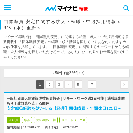
団体職員 安定に関する求人・転職・中途採用情報＜
8/5（水）更新＞
マイナビ転職では「団体職員 安定」に関連する転職・求人・中途採用情報を多
数掲載中!「団体職員 安定」の転職・求人情報を探しているあなたにおすすめ
のお仕事を掲載しています。「団体職員 安定」に関連するキーワードからも転
職・求人情報をお探しいただけるので、あなたにぴったりのお仕事を見つけて
みてください!
1～50件 (全326件中)
…
1
2
3
4
5
7
一般社団法人建築設備技術者協会 | リモートワーク週2回可能｜退職金制度
あり｜建設業を支える団体
安定感◎経験を活かせる【経理】団体職員・年間休日125日～
正社員
急募
完全週休2日制
リモートワーク可
情報更新日：2026/07/21
終了予定日：
2026/08/24