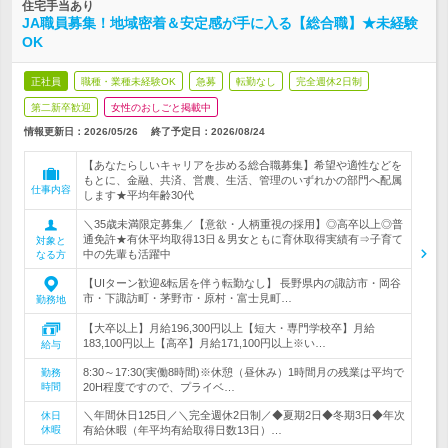
住宅手当あり
JA職員募集！地域密着＆安定感が手に入る【総合職】★未経験
OK
正社員
職種・業種未経験OK
急募
転勤なし
完全週休2日制
第二新卒歓迎
女性のおしごと掲載中
情報更新日：2026/05/26
終了予定日：
2026/08/24
【あなたらしいキャリアを歩める総合職募集】希望や適性などを
もとに、金融、共済、営農、生活、管理のいずれかの部門へ配属
仕事内容
します★平均年齢30代
＼35歳未満限定募集／【意欲・人柄重視の採用】◎高卒以上◎普
通免許★有休平均取得13日＆男女ともに育休取得実績有⇒子育て
対象と
中の先輩も活躍中
なる方
【UIターン歓迎&転居を伴う転勤なし】 長野県内の諏訪市・岡谷
市・下諏訪町・茅野市・原村・富士見町…
勤務地
【大卒以上】月給196,300円以上【短大・専門学校卒】月給
183,100円以上【高卒】月給171,100円以上※い…
給与
8:30～17:30(実働8時間)※休憩（昼休み）1時間月の残業は平均で
勤務
時間
20H程度ですので、プライベ…
＼年間休日125日／＼完全週休2日制／◆夏期2日◆冬期3日◆年次
休日
休暇
有給休暇（年平均有給取得日数13日）…