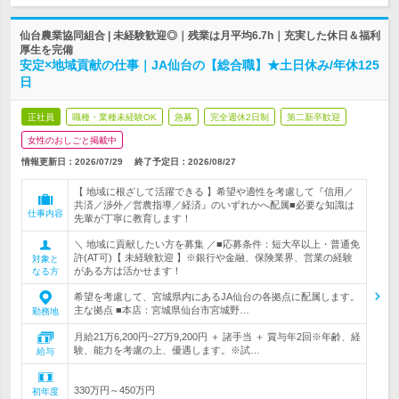
仙台農業協同組合 | 未経験歓迎◎｜残業は月平均6.7h｜充実した休日＆福利
厚生を完備
安定×地域貢献の仕事｜JA仙台の【総合職】★土日休み/年休125
日
正社員
職種・業種未経験OK
急募
完全週休2日制
第二新卒歓迎
女性のおしごと掲載中
情報更新日：2026/07/29
終了予定日：
2026/08/27
【 地域に根ざして活躍できる 】希望や適性を考慮して『信用／
共済／渉外／営農指導／経済』のいずれかへ配属■必要な知識は
仕事内容
先輩が丁寧に教育します！
＼ 地域に貢献したい方を募集 ／■応募条件：短大卒以上・普通免
許(AT可)【 未経験歓迎 】※銀行や金融、保険業界、営業の経験
対象と
がある方は活かせます！
なる方
希望を考慮して、宮城県内にあるJA仙台の各拠点に配属します。
主な拠点 ■本店：宮城県仙台市宮城野…
勤務地
月給21万6,200円~27万9,200円 ＋ 諸手当 ＋ 賞与年2回※年齢、経
験、能力を考慮の上、優遇します。※試…
給与
330万円～450万円
初年度