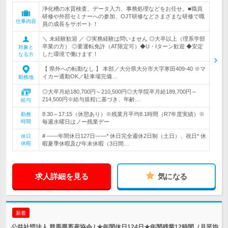
浄化槽の水質検査、データ入力、事務処理などをお任せ。■職員
研修や外部セミナーへの参加、OJT研修などさまざまな研修で職
仕事内容
員の成長をサポート！
＼ 未経験歓迎 ／ ◎実務経験は問いません ◎大卒以上（理系学部
卒業の方） ◎要運転免許（AT限定可）◆U・Iターン歓迎 ◆安定
対象と
した環境で働けます！
なる方
【 県外への転勤なし 】 本部／大分県大分市大字寒田409-40 ※マ
イカー通勤OK／駐車場完備…
勤務地
◎大卒月給180,700円～210,500円◎大学院卒月給189,700円～
214,500円※給与規程に基づき、年齢…
給与
8:30～17:15（休憩あり）※残業月平均8.1時間（R7年度実績）※
勤務
時間
毎週水曜日はノー残業デー
# ――年間休日127日――* 休日完全週休2日制（土日）、祝日* 休
休日
休暇
暇夏季休暇及び年末休暇（3日間…
求人詳細を見る
気になる
新着
公益社団法人 群馬県畜産協会 | ★年間休日124日★年間残業12時間（月平均