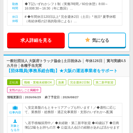
◆下記いずれかシフト制（実働7時間／60分休憩）8:00～
勤務
時間
16:008:30～16:30（年に数回）…
# ◆年間休日120日以上* 完全週休2日（土日）* 祝日* 夏季休暇
休日
休暇
（有給休暇の計画的取得による）…
求人詳細を見る
気になる
一般社団法人 大阪府トラック協会 | 土日祝休み │ 年休126日 │ 賞与実績4.5
カ月分 │各種手当充実
【団体職員(事務系総合職)】★大阪の運送事業者をサポート
正社員
職種・業種未経験OK
急募
完全週休2日制
第二新卒歓迎
女性のおしごと掲載中
情報更新日：2026/06/29
終了予定日：
2026/08/27
＼安定基盤のもとキャリアアップも叶います！／◆適性に応じ
て、業務部・総務部・適正化事業部・支部のいずれかへ配属
仕事内容
＼若手積極採用中／ ◆未経験・第二新卒歓迎 ◆40歳以下 ◆日商
対象と
簿記2級をお持ちの方 ◆ 公益法人会計の経験があれば活かせます
なる方