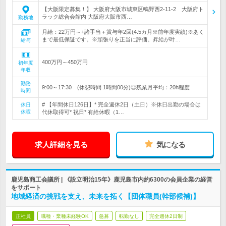
【大阪限定募集！】 大阪府大阪市城東区鴫野西2-11-2 大阪府ト
ラック総合会館内 大阪府大阪市西…
勤務地
月給：22万円～+諸手当＋賞与年2回(4.5カ月※前年度実績)※あく
まで最低保証です。※頑張りを正当に評価。昇給が叶…
給与
400万円～450万円
初年度
年収
勤務
9:00～17:30 (休憩時間 1時間00分)◎残業月平均：20h程度
時間
# 【年間休日126日】* 完全週休2日（土日）※休日出勤の場合は
休日
休暇
代休取得可* 祝日* 有給休暇（1…
求人詳細を見る
気になる
鹿児島商工会議所 | 《設立明治15年》鹿児島市内約6300の会員企業の経営
をサポート
地域経済の挑戦を支え、未来を拓く【団体職員(幹部候補)】
正社員
職種・業種未経験OK
急募
転勤なし
完全週休2日制