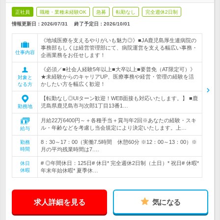
正社員
職種・業種未経験OK
急募
転勤なし
完全週休2日制
情報更新日：2026/07/31
終了予定日：
2026/10/01
《地域医療を支えるやりがいも魅力◎》■JA鹿児島厚生連病院の
事務部もしくは経営管理部にて、病院運営を支える幅広い事務・
仕事内容
企画業務をお任せします！
《必須／■社会人経験5年以上■大卒以上■要普免（AT限定可）》
★未経験からのキャリアUP、医療事務や経営・管理の経験を活
対象と
かしたい方を幅広く歓迎！
なる方
【転勤なし◎UIターン歓迎！WEB面接も対応いたします。】 ■鹿
児島県鹿児島市与次郎1丁目13番1…
勤務地
月給22万6400円～＋各種手当＋賞与年2回※あなたの経験・スキ
ル・年齢などを考慮し当会規定により決定いたします。上…
給与
8：30～17：00（実働7.5時間 休憩60分 ※12：00～13：00）※
勤務
時間
月の平均残業時間は7.…
# ◎年間休日：125日# 休日* 完全週休2日制（土日）* 祝日# 休暇*
休日
休暇
年末年始休暇* 夏季休…
求人詳細を見る
気になる