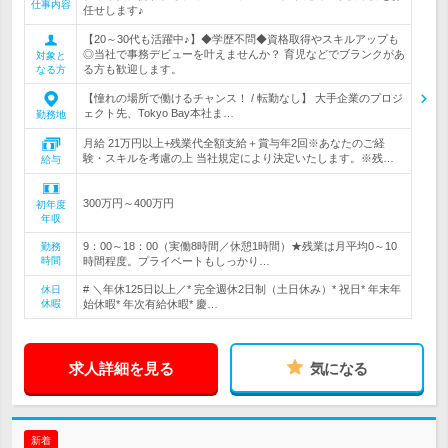
仕事内容
任せします♪
【20～30代も活躍中♪】◆学歴不問◆資格取得やスキルアップも
◎当社で事務デビューを叶えませんか？ 育児などでブランクがあ
対象と
る方も歓迎します。
なる方
【憧れの場所で働けるチャンス！ / 転勤なし】 大手企業のプロジ
ェクト先、Tokyo Bay本社ま…
勤務地
月給 21万円以上+残業代全額支給＋賞与年2回※あなたのご経
験・スキルを考慮の上 当社規定により決定いたします。※残…
給与
300万円～400万円
初年度
年収
9：00～18：00（実働8時間／休憩1時間）★残業は月平均0～10
勤務
時間
時間程度。プライベートもしっかり…
# ＼年休125日以上／* 完全週休2日制（土日休み）* 祝日* 年末年
休日
休暇
始休暇* 年次有給休暇* 慶…
求人詳細を見る
気になる
新着