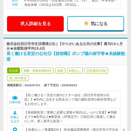
# 年間休日124日・完全週休2日制（土・日）、祝日、年末年始・
休日
休暇
有給休暇（1年目は15日間、2年目以…
求人詳細を見る
気になる
株式会社四日市市生活環境公社 | 【やりがいある公共の仕事】賞与4.6ヶ月
分★休暇取得平均19.4日
長く働ける安定の公社◎【技術職】ポンプ場の保守等★未経験歓
迎
正社員
職種・業種未経験OK
急募
転勤なし
完全週休2日制
第二新卒歓迎
情報更新日：2026/07/21
終了予定日：
2026/09/21
【長く働ける！安定の第3セクター会社（四日市市役所が出
資）】■市内に点在する雨水ポンプ場の運転管理や維持管理など
仕事内容
をお任せします。
【未経験歓迎！業務に必要な資格や免許はしっかり支援】■39歳
まで※■高卒以上■要普免（AT限定可）◎四日市に根差して働き
対象と
たい方、第二新卒も歓迎！
なる方
【 転勤なし／車通勤OK 】 排水施設課事務所（四日市市大字日永