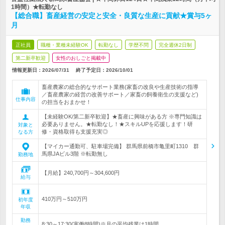
1時間）★転勤なし
【総合職】畜産経営の安定と安全・良質な生産に貢献★賞与5ヶ
月
正社員
職種・業種未経験OK
転勤なし
学歴不問
完全週休2日制
第二新卒歓迎
女性のおしごと掲載中
情報更新日：2026/07/31
終了予定日：
2026/10/01
畜産農家の総合的なサポート業務(家畜の改良や生産技術の指導
／畜産農家の経営の改善サポート／家畜の飼養衛生の支援など)
仕事内容
の担当をおまかせ！
【未経験OK/第二新卒歓迎】★畜産に興味がある方 ※専門知識は
必要ありません。★転勤なし！★スキルUPを応援します！研
対象と
修・資格取得も支援充実◎
なる方
【マイカー通勤可、駐車場完備】 群馬県前橋市亀里町1310 群
馬県JAビル3階 ※転勤無し
勤務地
【月給】240,700円～304,600円
給与
410万円～510万円
初年度
年収
勤務
8:30～17:30(実働8時間)※月の平均残業は1時間