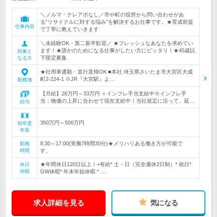
＼ノルマ・テレアポなし／市や町の役所から問い合わせがあ
る”リサイクルに対する悩み”を解決するお仕事です。★育成前提
仕事内容
で丁寧に教えていきます
＼未経験OK・第二新卒歓迎／ ★フレッシュなあなたを求めてい
ます！★誰かのためになる仕事がしたい方にピッタリ！★45歳以
対象と
下限定募集
なる方
★社用車通勤・直行直帰OK ■本社 埼玉県さいたま市大宮区大成
町2-224-1 ※JR『大宮駅』よ…
勤務地
【月給】26万円～33万円 ＋インフレ手当支給中※インフレ手
当：物価の上昇に合わせて現在支給中！当社規定に沿って、延…
給与
350万円～500万円
初年度
年収
8:30～17:00(実働7時間30分)★メリハリある働き方が可能で
勤務
時間
す。
★年間休日120日以上！+有給* 土・日（完全週休2日制）* 祝日*
休日
休暇
GW休暇* 年末年始休暇 * …
求人詳細を見る
気になる