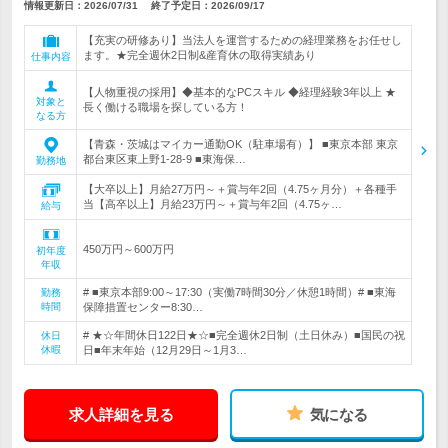
情報更新日：2026/07/31
終了予定日：
2026/09/17
【充実の研修あり】当法人を運営するための経理業務をお任せし
ます。★完全週休2日制&産育休の取得実績あり
仕事内容
【人物重視の採用】◆基本的なPCスキル ◆経理経験3年以上 ★
対象と
長く働ける職場を探している方！
なる方
【青森・茨城はマイカー通勤OK（駐車場有）】 ■東京本部 東京
都台東区東上野1-28-9 ■東海保…
勤務地
【大卒以上】月給27万円～＋賞与年2回（4.75ヶ月分）＋各種手
当【高卒以上】月給23万円～＋賞与年2回（4.75ヶ…
給与
450万円～600万円
初年度
年収
# ■東京本部9:00～17:30（実働7時間30分／休憩1時間）# ■東海
勤務
時間
保障措置センター8:30…
# ★☆年間休日122日★☆■完全週休2日制（土日休み）■国民の祝
休日
休暇
日■年末年始（12月29日～1月3…
求人詳細を見る
気になる