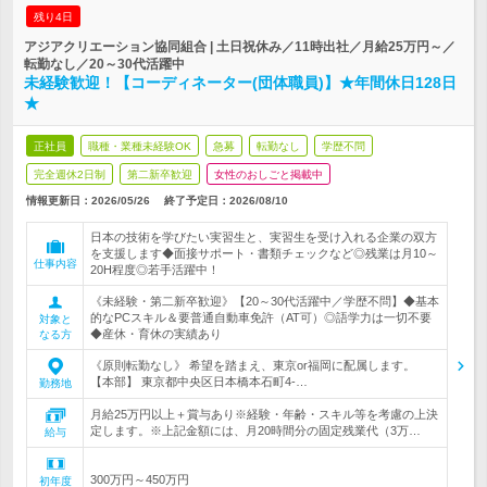
残り4日
アジアクリエーション協同組合 | 土日祝休み／11時出社／月給25万円～／
転勤なし／20～30代活躍中
未経験歓迎！【コーディネーター(団体職員)】★年間休日128日
★
正社員
職種・業種未経験OK
急募
転勤なし
学歴不問
完全週休2日制
第二新卒歓迎
女性のおしごと掲載中
情報更新日：2026/05/26
終了予定日：
2026/08/10
日本の技術を学びたい実習生と、実習生を受け入れる企業の双方
を支援します◆面接サポート・書類チェックなど◎残業は月10～
仕事内容
20H程度◎若手活躍中！
《未経験・第二新卒歓迎》【20～30代活躍中／学歴不問】◆基本
的なPCスキル＆要普通自動車免許（AT可）◎語学力は一切不要
対象と
◆産休・育休の実績あり
なる方
《原則転勤なし》 希望を踏まえ、東京or福岡に配属します。
【本部】 東京都中央区日本橋本石町4-…
勤務地
月給25万円以上＋賞与あり※経験・年齢・スキル等を考慮の上決
定します。※上記金額には、月20時間分の固定残業代（3万…
給与
300万円～450万円
初年度