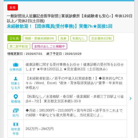
新着
一般財団法人近藤記念医学財団 | 富坂診療所【未経験者も安心♪】年休120日
以上／完休2日(土日祝)
未経験歓迎！【団体職員(受付事務)】実働7h★面接1回
正社員
職種・業種未経験OK
急募
転勤なし
完全週休2日制
第二新卒歓迎
女性のおしごと掲載中
情報更新日：2026/07/31
終了予定日：
2026/10/29
健康診断に関する受付事務をお任せ！健康診断の受付等をお任せ
します ★年休120日以上 ★完全週休2日（土日祝休み）
仕事内容
【未経験者歓迎♪／若手の中途入社実績多数！】◆基本的なPCス
キル（Word、Excel）*産休・育休取得実績あり*夏季・年末年始
対象と
休暇あり
なる方
【転勤なし／水道橋駅・春日駅・後楽園駅・本郷三丁目駅より徒
歩4～7分】 東京都文京区本郷1-33-9
勤務地
◆月給：180,000円～210,000円＋賞与年2回＋諸手当※これまで
の経験・年齢などを最大限考慮し、当社規定によ…
給与
252万円～294万円
初年度
年収