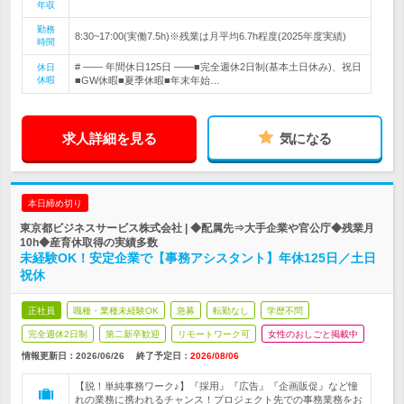
年収
勤務
8:30~17:00(実働7.5h)※残業は月平均6.7h程度(2025年度実績)
時間
# ―― 年間休日125日 ――■完全週休2日制(基本土日休み)、祝日
休日
休暇
■GW休暇■夏季休暇■年末年始…
求人詳細を見る
気になる
本日締め切り
東京都ビジネスサービス株式会社 | ◆配属先⇒大手企業や官公庁◆残業月
10h◆産育休取得の実績多数
未経験OK！安定企業で【事務アシスタント】年休125日／土日
祝休
正社員
職種・業種未経験OK
急募
転勤なし
学歴不問
完全週休2日制
第二新卒歓迎
リモートワーク可
女性のおしごと掲載中
情報更新日：2026/06/26
終了予定日：
2026/08/06
【脱！単純事務ワーク♪】『採用』『広告』『企画販促』など憧
れの業務に携われるチャンス！プロジェクト先での事務業務をお