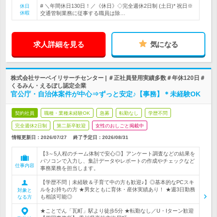
# ＼年間休日130日！／《休日》◇完全週休2日制 (土日)* 祝日※
休日
休暇
交通管制業務に従事する職員は除…
求人詳細を見る
気になる
株式会社サーベイリサーチセンター | ＃正社員登用実績多数＃年休120日＃
くるみん・えるぼし認定企業
官公庁・自治体案件が中心⇒ずっと安定♪【事務】＊未経験OK
契約社員
職種・業種未経験OK
急募
転勤なし
学歴不問
完全週休2日制
第二新卒歓迎
女性のおしごと掲載中
情報更新日：2026/07/27
終了予定日：
2026/08/31
【3～5人程のチーム体制で安心◎】アンケート調査などの結果を
パソコンで入力し、集計データやレポートの作成やチェックなど
仕事内容
事務業務を担当します。
【学歴不問｜未経験＆子育て中の方も歓迎♪】◎基本的なPCスキ
ルをお持ちの方 ★男女ともに育休・産休実績あり！ ★週3日勤務
対象と
も相談可能◎
なる方
★ことでん「瓦町」駅より徒歩5分 ★転勤なし／U・Iターン歓迎