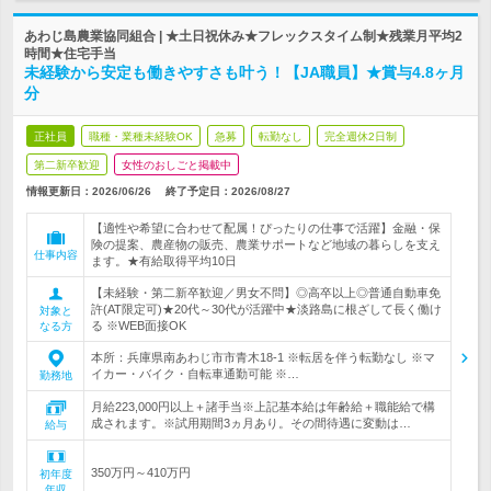
あわじ島農業協同組合 | ★土日祝休み★フレックスタイム制★残業月平均2
時間★住宅手当
未経験から安定も働きやすさも叶う！【JA職員】★賞与4.8ヶ月
分
正社員
職種・業種未経験OK
急募
転勤なし
完全週休2日制
第二新卒歓迎
女性のおしごと掲載中
情報更新日：2026/06/26
終了予定日：
2026/08/27
【適性や希望に合わせて配属！ぴったりの仕事で活躍】金融・保
険の提案、農産物の販売、農業サポートなど地域の暮らしを支え
仕事内容
ます。★有給取得平均10日
【未経験・第二新卒歓迎／男女不問】◎高卒以上◎普通自動車免
許(AT限定可)★20代～30代が活躍中★淡路島に根ざして長く働け
対象と
る ※WEB面接OK
なる方
本所：兵庫県南あわじ市市青木18-1 ※転居を伴う転勤なし ※マ
イカー・バイク・自転車通勤可能 ※…
勤務地
月給223,000円以上＋諸手当※上記基本給は年齢給＋職能給で構
成されます。※試用期間3ヵ月あり。その間待遇に変動は…
給与
350万円～410万円
初年度
年収