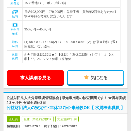
1533番地1）、 ポンプ場21施…
勤務地
月給192,000円～279,200円＋各種手当＋賞与年2回※あなたの経
験や年齢を考慮し決定いたします
給与
350万円～450万円
初年度
年収
(1) 08：00～17：00(2) 17：00～08：00※（2）は宿直勤務（週1
勤務
時間
回程度。ない週も…
# ★年間休日125日★# 【休日】* 週休二日制（シフト）# 【休
休日
休暇
暇】* リフレッシュ休暇（有給休…
求人詳細を見る
気になる
公益財団法人大分県環境管理協会 | 県知事指定の検査機関です！ ★賞与実績
4.2ヶ月分 ★完全週休2日
公益財団法人の安定性×年休127日×未経験OK【 水質検査職員 】
正社員
職種・業種未経験OK
完全週休2日制
情報更新日：2026/07/29
終了予定日：
2026/08/24