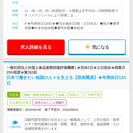
年収
11：00～20：00（休憩60分）※残業は月平均10～20時間程度で
勤務
時間
す（スケジュールにより前後しま…
# ★年間休日128日★◆完全週休2日制（土日休み）◆祝日◆夏季
休日
休暇
休暇◆年末年始休暇◆慶弔休暇◆有給休…
求人詳細を見る
気になる
一般社団法人外国人食品産業技能評価機構 | ★完休2日★土日祝休★残業月
20H程度★賞与2回
日本で働きたい他国の人々を支える【団体職員】★年間休日124
日
正社員
職種・業種未経験OK
急募
転勤なし
学歴不問
完全週休2日制
女性のおしごと掲載中
情報更新日：2026/06/30
終了予定日：
2026/08/31
試験問題管理部の主任または一般職員として、上司の指示・指導
の下で部内業務の企画、調整、運営、資料作成、連絡調整・その
仕事内容
他補助業務を行います。