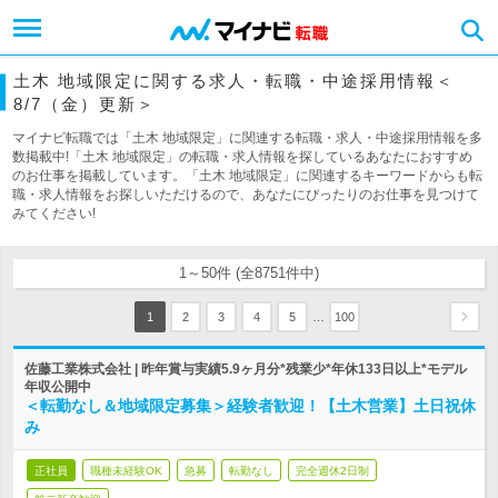
土木 地域限定に関する求人・転職・中途採用情報＜
8/7（金）更新＞
マイナビ転職では「土木 地域限定」に関連する転職・求人・中途採用情報を多
数掲載中!「土木 地域限定」の転職・求人情報を探しているあなたにおすすめ
のお仕事を掲載しています。「土木 地域限定」に関連するキーワードからも転
職・求人情報をお探しいただけるので、あなたにぴったりのお仕事を見つけて
みてください!
1～50件 (全8751件中)
…
1
2
3
4
5
100
佐藤工業株式会社 | 昨年賞与実績5.9ヶ月分*残業少*年休133日以上*モデル
年収公開中
＜転勤なし＆地域限定募集＞経験者歓迎！【土木営業】土日祝休
み
正社員
職種未経験OK
急募
転勤なし
完全週休2日制