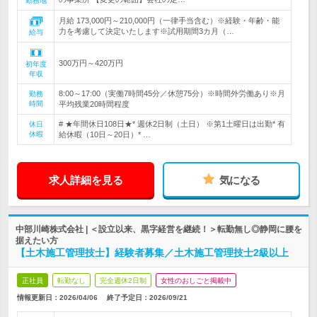
勤務地
月給 173,000円～210,000円（一律手当含む）※経験・年齢・能
力を考慮して決定いたします※試用期間3カ月（…
給与
300万円～420万円
初年度
年収
8:00～17:00（実働7時間45分／休憩75分）※時間外労働あり※月
勤務
時間
平均残業20時間程度
# ★年間休日108日★* 週休2日制（土日） ※第1土曜日は出勤* 有
休日
休暇
給休暇（10日～20日）* …
求人詳細を見る
気になる
中部川崎株式会社 | ＜設立以来、黒字経営を継続！＞転勤無し◎静岡に腰を
据えたい方
【土木施工管理技士】経験者募集／土木施工管理技士2級以上
正社員
転勤なし
完全週休2日制
女性のおしごと掲載中
情報更新日：2026/04/06
終了予定日：
2026/09/21