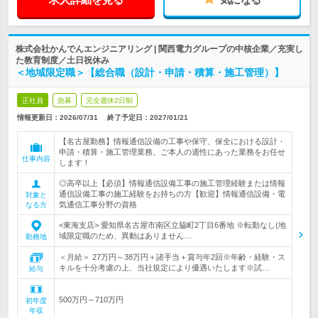
株式会社かんでんエンジニアリング | 関西電力グループの中核企業／充実し
た教育制度／土日祝休み
＜地域限定職＞【総合職（設計・申請・積算・施工管理）】
正社員
急募
完全週休2日制
情報更新日：2026/07/31
終了予定日：
2027/01/21
【名古屋勤務】情報通信設備の工事や保守、保全における設計・
申請・積算・施工管理業務。ご本人の適性にあった業務をお任せ
仕事内容
します！
◎高卒以上【必須】情報通信設備工事の施工管理経験または情報
通信設備工事の施工経験をお持ちの方【歓迎】情報通信設備・電
対象と
気通信工事分野の資格
なる方
<東海支店> 愛知県名古屋市南区立脇町2丁目6番地 ※転勤なし(地
域限定職のため、異動はありません…
勤務地
＜月給＞ 27万円～38万円＋諸手当＋賞与年2回※年齢・経験・ス
キルを十分考慮の上、当社規定により優遇いたします※試…
給与
500万円～710万円
初年度
年収