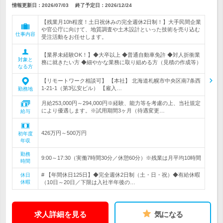
情報更新日：2026/07/03
終了予定日：
2026/12/24
【残業月10h程度！土日祝休みの完全週休2日制！】大手民間企業
や官公庁に向けて、地質調査や土木設計といった技術を売り込む
仕事内容
受注活動をお任せします。
【業界未経験OK！】◆大卒以上 ◆普通自動車免許 ◆対人折衝業
対象と
務に就きたい方 ◆細やかな業務に取り組める方（見積の作成等）
なる方
【リモートワーク相談可】 【本社】 北海道札幌市中央区南7条西
1-21-1（第3弘安ビル） 【雇入…
勤務地
月給253,000円～294,000円※経験、能力等を考慮の上、当社規定
により優遇します。※試用期間3ヶ月（待遇変更…
給与
426万円～500万円
初年度
年収
勤務
9:00～17:30（実働7時間30分／休憩60分）※残業は月平均10時間
時間
# 【年間休日125日】◆完全週休2日制（土・日・祝）◆有給休暇
休日
休暇
（10日～20日／下限は入社半年後の…
求人詳細を見る
気になる