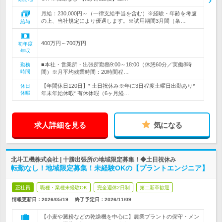
月給：230,000円～（一律支給手当を含む）※経験・年齢を考慮
の上、当社規定により優遇します。※試用期間3月間（条…
給与
400万円～700万円
初年度
年収
■本社・営業所・出張所勤務9:00～18:00（休憩60分／実働8時
勤務
時間
間）※月平均残業時間：20時間程…
【年間休日120日】* 土日祝休み※年に3日程度土曜日出勤あり*
休日
休暇
年末年始休暇* 有休休暇（6ヶ月経…
求人詳細を見る
気になる
北斗工機株式会社 | 十勝出張所の地域限定募集！◆土日祝休み
転勤なし！地域限定募集！未経験OKの【プラントエンジニア】
正社員
職種・業種未経験OK
完全週休2日制
第二新卒歓迎
情報更新日：2026/05/19
終了予定日：
2026/11/09
【小麦や澱粉などの乾燥機を中心に】農業プラントの保守・メン