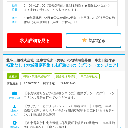
8：30～17：30（実働8時間／休憩１時間）★残業は少なめで
勤務
時間
す！定時で帰れることも多々あります。
# ★年間休日133日★◎完全週休2日制（土日休み）◎祝日◎有給
休日
休暇
休暇（初年度10日、入社日に付与）◎…
求人詳細を見る
気になる
北斗工機株式会社 | 道東営業所（美幌）の地域限定募集！◆土日祝休み
転勤なし！地域限定募集！未経験OKの【プラントエンジニア】
正社員
職種・業種未経験OK
完全週休2日制
第二新卒歓迎
情報更新日：2026/05/19
終了予定日：
2026/11/09
【小麦や澱粉などの乾燥機を中心に】農業プラントの保守・メン
テナンス業務を行っていただきます。
仕事内容
【やりたいことにチャレンジ！未経験者歓迎！】◎性別・年齢・
経験など問いません！イチから知識や経験を身に付けられるチャ
対象と
ンス！※経験者は優遇
なる方
【道東営業所】北海道網走郡美幌町字稲美140番地の19 ※車通勤
OK ※転勤なし 【雇入れ直後】上…
勤務地