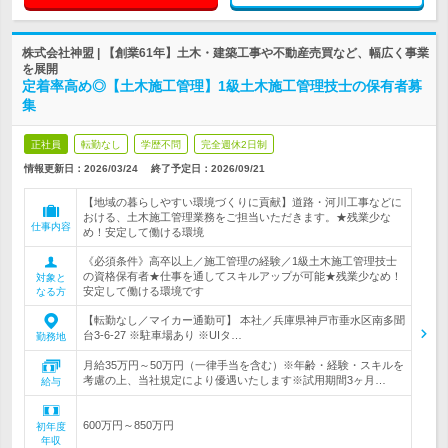
株式会社神盟 | 【創業61年】土木・建築工事や不動産売買など、幅広く事業
を展開
定着率高め◎【土木施工管理】1級土木施工管理技士の保有者募
集
正社員
転勤なし
学歴不問
完全週休2日制
情報更新日：2026/03/24
終了予定日：
2026/09/21
【地域の暮らしやすい環境づくりに貢献】道路・河川工事などに
おける、土木施工管理業務をご担当いただきます。★残業少な
仕事内容
め！安定して働ける環境
《必須条件》高卒以上／施工管理の経験／1級土木施工管理技士
の資格保有者★仕事を通してスキルアップが可能★残業少なめ！
対象と
安定して働ける環境です
なる方
【転勤なし／マイカー通勤可】 本社／兵庫県神戸市垂水区南多聞
台3-6-27 ※駐車場あり ※UIタ…
勤務地
月給35万円～50万円（一律手当を含む）※年齢・経験・スキルを
考慮の上、当社規定により優遇いたします※試用期間3ヶ月…
給与
600万円～850万円
初年度
年収