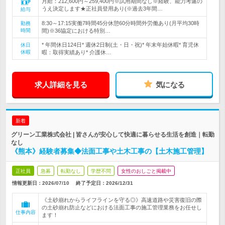
月給：212,600円～259,400円※試用期間なし※経験、能力考慮の
うえ決定します★正社員登用あり(※過去3年間…
給与
8:30～17:15実働7時間45分休憩60分時間外労働あり(月平均30時
勤務
時間
間)※36協定における特別…
* 年間休日124日* 週休2日制(土・日・祝)* 年末年始休暇* 育児休
休日
休暇
暇：取得実績あり* 介護休…
求人詳細を見る
気になる
新着
グリーン工業株式会社 | 皆さんが安心して快適に暮らせる生活を創造｜転勤
なし
《熊本》経験者募集◆法面工事や土木工事の【土木施工管理】
正社員
急募
転勤なし
学歴不問
女性のおしごと掲載中
情報更新日：2026/07/10
終了予定日：
2026/12/31
《土砂崩れからライフラインを守る◎》高速道路や災害復旧の際
の土砂崩れ防止などにおける法面工事の施工管理業務をお任せし
仕事内容
ます！