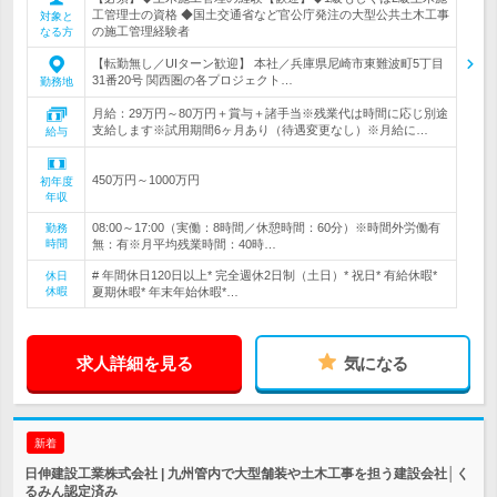
工管理士の資格 ◆国土交通省など官公庁発注の大型公共土木工事
対象と
の施工管理経験者
なる方
【転勤無し／UIターン歓迎】 本社／兵庫県尼崎市東難波町5丁目
31番20号 関西圏の各プロジェクト…
勤務地
月給：29万円～80万円＋賞与＋諸手当※残業代は時間に応じ別途
支給します※試用期間6ヶ月あり（待遇変更なし）※月給に…
給与
450万円～1000万円
初年度
年収
08:00～17:00（実働：8時間／休憩時間：60分）※時間外労働有
勤務
時間
無：有※月平均残業時間：40時…
# 年間休日120日以上* 完全週休2日制（土日）* 祝日* 有給休暇*
休日
休暇
夏期休暇* 年末年始休暇*…
求人詳細を見る
気になる
新着
日伸建設工業株式会社 | 九州管内で大型舗装や土木工事を担う建設会社│く
るみん認定済み