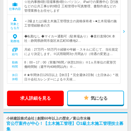
☆社内事務6割:現場事務4割☆パソコン、iPadでの業務中心【行政
などの公共工事が約9割】工程管理や写真整理、書類作成などの
仕事内容
管理業務をお任せします
＜2級または1級土木施工管理技士の資格保有者＞■土木現場の施
対象と
工管理経験者の方
なる方
◆転勤なし ◆マイカー通勤可（駐車場あり） ◆直行直帰OK 本
社：静岡県静岡市葵区末広町83番地2…
勤務地
月給：27万円～55万円※経験や年齢・スキルに応じて、当社規定
により決定します。※試用期間3か月間あり（待遇の変更は…
給与
8：00～17：00（実働7時間／休憩120分）※1ヵ月単位の変形労
勤務
時間
働時間制（週平均40時間以内）※…
# ★年間休日125日以上【休日】* 完全週休2日制（土日休み）* 祝
休日
休暇
日※会社カレンダーによる※天候…
求人詳細を見る
気になる
小林建設株式会社 | 創業60年以上の歴史／富山市水橋
官公庁案件が中心！【土木施工管理】◎1級土木施工管理技士募
集