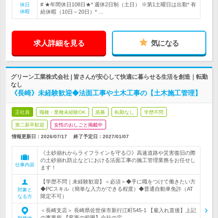
# ★年間休日108日★* 週休2日制（土日） ※第1土曜日は出勤* 有
休日
休暇
給休暇（10日～20日）* …
求人詳細を見る
気になる
グリーン工業株式会社 | 皆さんが安心して快適に暮らせる生活を創造｜転勤
なし
《長崎》未経験歓迎◆法面工事や土木工事の【土木施工管理】
正社員
職種・業種未経験OK
急募
転勤なし
学歴不問
第二新卒歓迎
女性のおしごと掲載中
情報更新日：2026/07/17
終了予定日：
2027/01/07
《土砂崩れからライフラインを守る◎》高速道路や災害復旧の際
の土砂崩れ防止などにおける法面工事の施工管理業務をお任せし
仕事内容
ます！
【学歴不問｜未経験歓迎】＜必須＞◆手に職をつけて働きたい方
◆PCスキル（簡単な入力ができる程度）◆普通自動車免許（AT
対象と
限定不可）
なる方
＜長崎支店＞ 長崎県佐世保市新行江町545-1 【雇入れ直後】上記
の事業所 【変更の範囲】会社の定…