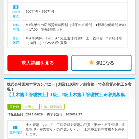
500万円～750万円
初年度
年収
# 1年単位の変形労働時間制（週平均40時間）■標準労働時間 8:00
勤務
時間
～17:00（実働8時間／休…
# ★年間休日120日★* 完全週休2日制（土日祝休み）* 有給休暇
休日
休暇
（10日～）* GW休暇* 夏季…
求人詳細を見る
気になる
株式会社田端本堂カンパニー | 創業110周年／顧客第一で高品質の施工を実
現！
【土木施工管理技士】1級、2級土木施工管理技士★増員募集！
正社員
転勤なし
第二新卒歓迎
情報更新日：2026/06/26
終了予定日：
2026/12/17
土木現場において、工程管理や現場の品質・安全・衛生管理、原
価管理・報告書などの作成といった、土木施工管理業務をお任せ
仕事内容
します。