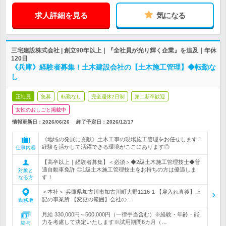
求人詳細を見る
気になる
三宅建設株式会社 | 創立90年以上｜『全社員が光り輝く企業』を追及｜年休
120日
《兵庫》経験者募集！土木建設会社の【土木施工管理】◆転勤な
し
正社員
急募
転勤なし
完全週休2日制
第二新卒歓迎
女性のおしごと掲載中
情報更新日：2026/06/26
終了予定日：
2026/12/17
《地域の発展に貢献》土木工事の現場施工管理をお任せします！
経験を活かして活躍できる環境がここにあります◎
仕事内容
【高卒以上｜経験者募集】＜必須＞◆2級土木施工管理技士◆普
通自動車免許 ◎1級土木施工管理技士をお持ちの方は優遇しま
対象と
す！
なる方
＜本社＞ 兵庫県加古川市加古川町大野1216-1 【雇入れ直後】上
記の事業所 【変更の範囲】会社の…
勤務地
月給 330,000円～500,000円（一律手当含む）※経験・年齢・能
力を考慮して決定いたします※試用期間6カ月（…
給与