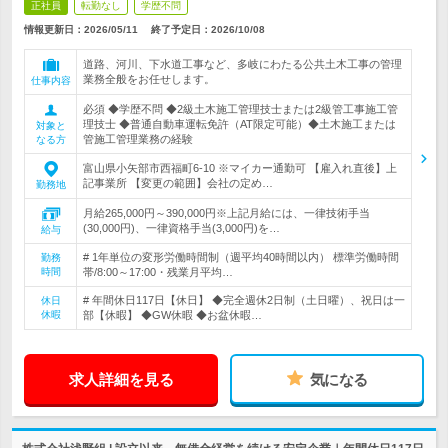
正社員
転勤なし
学歴不問
情報更新日：2026/05/11
終了予定日：
2026/10/08
道路、河川、下水道工事など、多岐にわたる公共土木工事の管理
業務全般をお任せします。
仕事内容
必須 ◆学歴不問 ◆2級土木施工管理技士または2級管工事施工管
理技士 ◆普通自動車運転免許（AT限定可能）◆土木施工または
対象と
管施工管理業務の経験
なる方
富山県小矢部市西福町6-10 ※マイカー通勤可 【雇入れ直後】上
記事業所 【変更の範囲】会社の定め…
勤務地
月給265,000円～390,000円※上記月給には、一律技術手当
(30,000円)、一律資格手当(3,000円)を…
給与
# 1年単位の変形労働時間制（週平均40時間以内） 標準労働時間
勤務
時間
帯/8:00～17:00・残業月平均…
# 年間休日117日【休日】 ◆完全週休2日制（土日曜）、祝日は一
休日
休暇
部【休暇】 ◆GW休暇 ◆お盆休暇…
求人詳細を見る
気になる