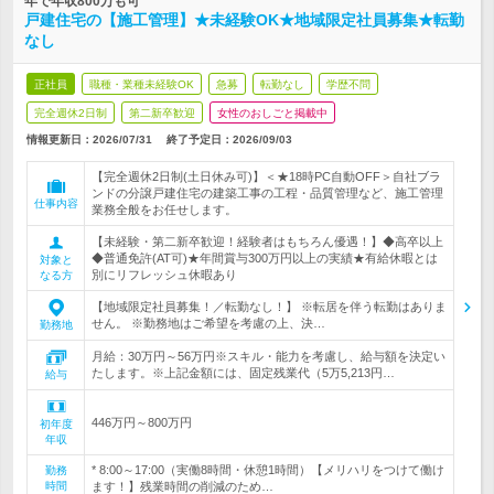
年で年収800万も可
戸建住宅の【施工管理】★未経験OK★地域限定社員募集★転勤
なし
正社員
職種・業種未経験OK
急募
転勤なし
学歴不問
完全週休2日制
第二新卒歓迎
女性のおしごと掲載中
情報更新日：2026/07/31
終了予定日：
2026/09/03
【完全週休2日制(土日休み可)】＜★18時PC自動OFF＞自社ブラ
ンドの分譲戸建住宅の建築工事の工程・品質管理など、施工管理
仕事内容
業務全般をお任せします。
【未経験・第二新卒歓迎！経験者はもちろん優遇！】◆高卒以上
◆普通免許(AT可)★年間賞与300万円以上の実績★有給休暇とは
対象と
別にリフレッシュ休暇あり
なる方
【地域限定社員募集！／転勤なし！】 ※転居を伴う転勤はありま
せん。 ※勤務地はご希望を考慮の上、決…
勤務地
月給：30万円～56万円※スキル・能力を考慮し、給与額を決定い
たします。※上記金額には、固定残業代（5万5,213円…
給与
446万円～800万円
初年度
年収
* 8:00～17:00（実働8時間・休憩1時間）【メリハリをつけて働け
勤務
時間
ます！】残業時間の削減のため…