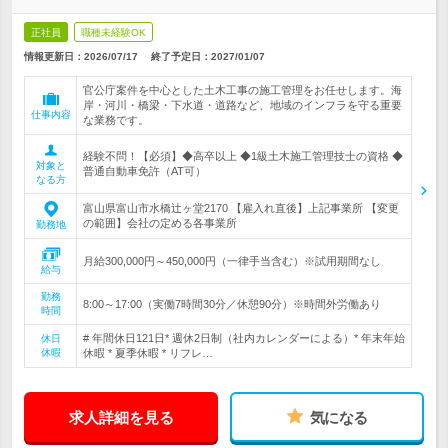
正社員
職種未経験OK
情報更新日：2026/07/17
終了予定日：
2027/01/07
官公庁案件を中心とした土木工事の施工管理をお任せします。海
岸・河川・橋梁・下水道・道路など、地域のインフラを守る重要
仕事内容
な業務です。
経験不問！【必須】◆高卒以上 ◆1級土木施工管理技士の資格 ◆
対象と
普通自動車免許（AT可）
なる方
富山県富山市水橋辻ヶ堂2170 【雇入れ直後】上記事業所 【変更
の範囲】会社の定める各事業所
勤務地
月給300,000円～450,000円（一律手当含む）※試用期間なし
給与
勤務
8:00～17:00（実働7時間30分／休憩90分）※時間外労働あり
時間
# 年間休日121日* 週休2日制（社内カレンダーによる）* 年末年始
休日
休暇
休暇 * 夏季休暇 * リフレ…
求人詳細を見る
気になる