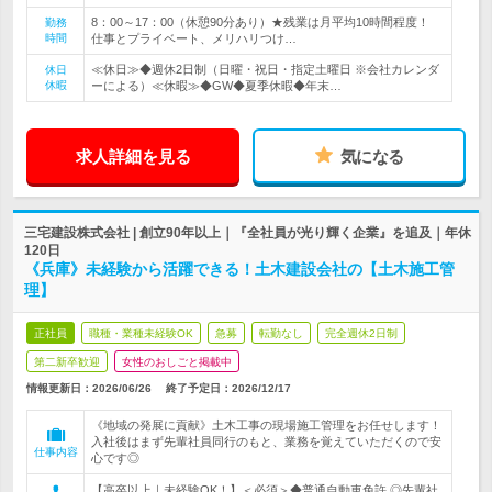
8：00～17：00（休憩90分あり）★残業は月平均10時間程度！
勤務
時間
仕事とプライベート、メリハリつけ…
≪休日≫◆週休2日制（日曜・祝日・指定土曜日 ※会社カレンダ
休日
休暇
ーによる）≪休暇≫◆GW◆夏季休暇◆年末…
求人詳細を見る
気になる
三宅建設株式会社 | 創立90年以上｜『全社員が光り輝く企業』を追及｜年休
120日
《兵庫》未経験から活躍できる！土木建設会社の【土木施工管
理】
正社員
職種・業種未経験OK
急募
転勤なし
完全週休2日制
第二新卒歓迎
女性のおしごと掲載中
情報更新日：2026/06/26
終了予定日：
2026/12/17
《地域の発展に貢献》土木工事の現場施工管理をお任せします！
入社後はまず先輩社員同行のもと、業務を覚えていただくので安
仕事内容
心です◎
【高卒以上｜未経験OK！】＜必須＞◆普通自動車免許 ◎先輩社