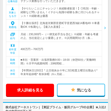
テナンス業務を行っていただきます。
仕事内容
【やりたいことにチャレンジ！未経験者歓迎！】◎性別・年齢・
経験など問いません！イチから知識や経験を身に付けられるチャ
対象と
ンス！※経験者は優遇
なる方
【十勝出張所】北海道河東郡音更町字音更西3線14番地49 ※車通
勤OK ※転勤なし 【雇入れ直後】…
勤務地
月給：230,000円～（一律支給手当を含む）※経験・年齢を考慮
の上、当社規定により優遇します。※試用期間3か月（条…
給与
400万円～700万円
初年度
年収
■本社・営業所・出張所勤務9:00～18:00（休憩60分／実働8時
勤務
時間
間）※月平均残業時間：20時間程…
【年間休日120日】* 土日祝休み※年に3日程度土曜日出勤あり*
休日
休暇
年末年始休暇* 有休休暇（6ヶ月経…
求人詳細を見る
気になる
株式会社アーネストワン | 【東証プライム・飯田グループHD企業】★入社2