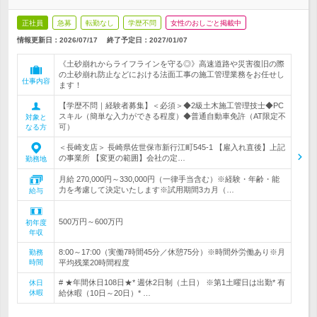
正社員
急募
転勤なし
学歴不問
女性のおしごと掲載中
情報更新日：2026/07/17
終了予定日：
2027/01/07
《土砂崩れからライフラインを守る◎》高速道路や災害復旧の際
の土砂崩れ防止などにおける法面工事の施工管理業務をお任せし
仕事内容
ます！
【学歴不問｜経験者募集】＜必須＞◆2級土木施工管理技士◆PC
スキル（簡単な入力ができる程度）◆普通自動車免許（AT限定不
対象と
可）
なる方
＜長崎支店＞ 長崎県佐世保市新行江町545-1 【雇入れ直後】上記
の事業所 【変更の範囲】会社の定…
勤務地
月給 270,000円～330,000円（一律手当含む）※経験・年齢・能
力を考慮して決定いたします※試用期間3カ月（…
給与
500万円～600万円
初年度
年収
8:00～17:00（実働7時間45分／休憩75分）※時間外労働あり※月
勤務
時間
平均残業20時間程度
# ★年間休日108日★* 週休2日制（土日） ※第1土曜日は出勤* 有
休日
休暇
給休暇（10日～20日）* …