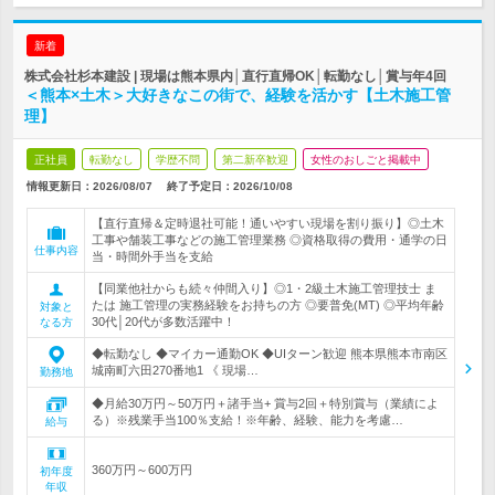
新着
株式会社杉本建設 | 現場は熊本県内│直行直帰OK│転勤なし│賞与年4回
＜熊本×土木＞大好きなこの街で、経験を活かす【土木施工管
理】
正社員
転勤なし
学歴不問
第二新卒歓迎
女性のおしごと掲載中
情報更新日：2026/08/07
終了予定日：
2026/10/08
【直行直帰＆定時退社可能！通いやすい現場を割り振り】◎土木
工事や舗装工事などの施工管理業務 ◎資格取得の費用・通学の日
仕事内容
当・時間外手当を支給
【同業他社からも続々仲間入り】◎1・2級土木施工管理技士 ま
たは 施工管理の実務経験をお持ちの方 ◎要普免(MT) ◎平均年齢
対象と
30代│20代が多数活躍中！
なる方
◆転勤なし ◆マイカー通勤OK ◆UIターン歓迎 熊本県熊本市南区
城南町六田270番地1 《 現場…
勤務地
◆月給30万円～50万円＋諸手当+ 賞与2回＋特別賞与（業績によ
る）※残業手当100％支給！※年齢、経験、能力を考慮…
給与
360万円～600万円
初年度
年収