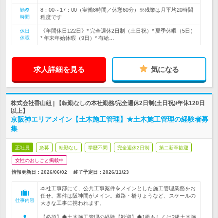
8：00～17：00（実働8時間／休憩60分）※残業は月平均20時間
勤務
時間
程度です
《年間休日122日》* 完全週休2日制（土日祝）* 夏季休暇（5日）
休日
休暇
* 年末年始休暇（9日）* 有給…
求人詳細を見る
気になる
株式会社香山組 | 【転勤なしの本社勤務/完全週休2日制(土日祝)/年休120日
以上】
京阪神エリアメイン【土木施工管理】★土木施工管理の経験者募
集
正社員
急募
転勤なし
学歴不問
完全週休2日制
第二新卒歓迎
女性のおしごと掲載中
情報更新日：2026/06/02
終了予定日：
2026/11/23
本社工事部にて、公共工事案件をメインとした施工管理業務をお
任せ。案件は阪神間がメイン。道路・橋りょうなど、スケールの
仕事内容
大きな工事に携われます。
【必須】◆土木施工管理の経験【歓迎】◆1級もしくは2級土木施