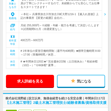
員が丁寧にレクチャーするので、未経験からでも安心してお仕事
対象と
をスタートできます！
なる方
＜本社＞ 兵庫県加古川市加古川町大野1216-1 【雇入れ直後】上
記の事業所 【変更の範囲】会社の…
勤務地
月給 255,000円～※経験・年齢・能力を考慮して決定いたします
※試用期間6カ月（待遇変更なし）
給与
400万円～600万円
初年度
年収
# 1年単位の変形労働時間制（週平均40時間）■標準労働時間 8:00
勤務
時間
～17:00（実働8時間／休憩…
# ★年間休日120日★* 完全週休2日制（土日祝休み）* 有給休暇
休日
休暇
（10日～）* GW休暇* 夏季…
求人詳細を見る
気になる
株式会社浅野組 | 設立以来、無借金経営を続ける安定企業｜年間休日117日
【土木施工管理】2級土木施工管理技士/経験者募集/資格取得支援