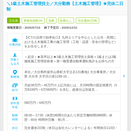
＼1級土木施工管理技士／大分勤務【土木施工管理】★完休二日
制
正社員
業種未経験OK
急募
転勤なし
完全週休2日制
情報更新日：2026/07/10
終了予定日：
2026/12/31
【ICTの活用で効率化◎】九州エリアを中心とした公共・民間に
おける土木舗装工事の施工管理（工程・品質・安全の管理など）
仕事内容
をお任せします。
＜必須＞★高卒以上★1級土木施工管理技士資格＋1級または2級
対象と
舗装施工管理技術者＋第一種普通自動車運転免許をお持ちの方
なる方
本社／大分県杵築市山香町大字立石131番地1 大分事業所／大分
県 大分市 大字庄の原1199-16…
勤務地
月給38万円～45万円※上記月給には、月25時間の固定残業代（5
万8100円～6万5600円）を含む。超過分は別途支…
給与
580万円～645万円
初年度
年収
08:00～17:00（休憩1時間/1日あたり所定労働時間08時間）休
勤務
時間
憩：60分 時間外労働：有(月…
完全週休2日制（休日は会社カレンダーによる）年間休日113日・
休日