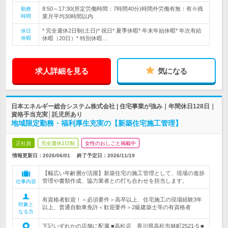
8:50～17:30(所定労働時間：7時間40分)時間外労働有無：有※残
勤務
時間
業月平均30時間以内
* 完全週休2日制(土日)* 祝日* 夏季休暇* 年末年始休暇* 年次有給
休日
休暇
休暇（20日）* 特別休暇…
求人詳細を見る
気になる
日本エネルギー総合システム株式会社 | 住宅事業が強み｜年間休日128日｜
資格手当充実│託児所あり
地域限定勤務・福利厚生充実の【新築住宅施工管理】
正社員
完全週休2日制
女性のおしごと掲載中
情報更新日：2026/06/01
終了予定日：
2026/11/19
【幅広い年齢層が活躍】新築住宅の施工管理として、現場の進捗
管理や書類作成、協力業者との打ち合わせを担当します。
仕事内容
有資格者歓迎！＜必須要件＞高卒以上、住宅施工の現場経験3年
対象と
以上、普通自動車免許＜歓迎要件＞2級建築士等の有資格者
なる方
下記いずれかの店舗に配属 ■高松店 香川県高松市林町2521-5 ■