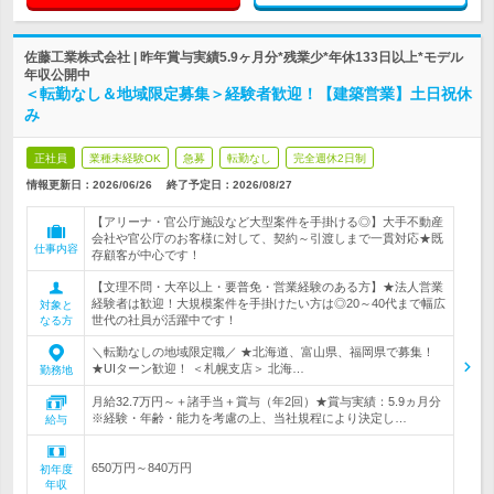
佐藤工業株式会社 | 昨年賞与実績5.9ヶ月分*残業少*年休133日以上*モデル
年収公開中
＜転勤なし＆地域限定募集＞経験者歓迎！【建築営業】土日祝休
み
正社員
業種未経験OK
急募
転勤なし
完全週休2日制
情報更新日：2026/06/26
終了予定日：
2026/08/27
【アリーナ・官公庁施設など大型案件を手掛ける◎】大手不動産
会社や官公庁のお客様に対して、契約～引渡しまで一貫対応★既
仕事内容
存顧客が中心です！
【文理不問・大卒以上・要普免・営業経験のある方】★法人営業
経験者は歓迎！大規模案件を手掛けたい方は◎20～40代まで幅広
対象と
世代の社員が活躍中です！
なる方
＼転勤なしの地域限定職／ ★北海道、富山県、福岡県で募集！
★UIターン歓迎！ ＜札幌支店＞ 北海…
勤務地
月給32.7万円～＋諸手当＋賞与（年2回）★賞与実績：5.9ヵ月分
※経験・年齢・能力を考慮の上、当社規程により決定し…
給与
650万円～840万円
初年度
年収