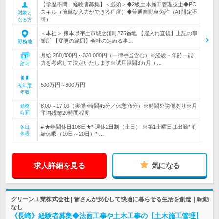
【学歴不問｜経験者募集】＜必須＞◆2級土木施工管理技士◆PC
スキル（簡単な入力ができる程度）◆普通自動車免許（AT限定不
対象と
可）
なる方
＜本社＞ 熊本県宇土市城之浦町275番地 【雇入れ直後】上記の事
業所 【変更の範囲】会社の定める事…
勤務地
月給 280,000円～330,000円（一律手当含む）※経験・年齢・能
力を考慮して決定いたします※試用期間3カ月（…
給与
500万円～600万円
初年度
年収
8:00～17:00（実働7時間45分／休憩75分）※時間外労働あり※月
勤務
時間
平均残業20時間程度
# ★年間休日108日★* 週休2日制（土日） ※第1土曜日は出勤* 有
休日
休暇
給休暇（10日～20日）* …
求人詳細を見る
気になる
グリーン工業株式会社 | 皆さんが安心して快適に暮らせる生活を創造｜転勤
なし
《長崎》経験者募集◆法面工事や土木工事の【土木施工管理】