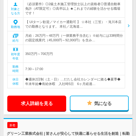
《必須要件》◎2級土木施工管理技士以上の資格者◎普通自動車
免許（AT限定可）◎高卒以上 ★これまでの経験を活かせる職場
対象と
です！
なる方
【 UIターン歓迎／マイカー通勤可 】 ☆本社（三笠）・滝川本店
での勤務となります。 本社／北海道…
勤務地
月給：26万円～48万円（一律業務手当含む）※給与には33時間分
の固定残業代（45,000円～92,000円）を含み…
給与
350万円～700万円
初年度
年収
勤務
7:30～17:00
時間
◆週休2日制（土・日）…だたし会社カレンダーに拠る◆夏季◆
休日
休暇
年末年始◆有給休暇 入社時5日 6ヶ月経過…
求人詳細を見る
気になる
新着
グリーン工業株式会社 | 皆さんが安心して快適に暮らせる生活を創造｜転勤