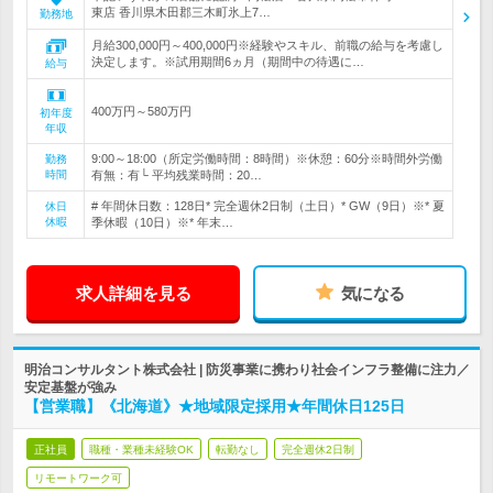
東店 香川県木田郡三木町氷上7…
勤務地
月給300,000円～400,000円※経験やスキル、前職の給与を考慮し
決定します。※試用期間6ヵ月（期間中の待遇に…
給与
400万円～580万円
初年度
年収
9:00～18:00（所定労働時間：8時間）※休憩：60分※時間外労働
勤務
時間
有無：有└ 平均残業時間：20…
# 年間休日数：128日* 完全週休2日制（土日）* GW（9日）※* 夏
休日
休暇
季休暇（10日）※* 年末…
求人詳細を見る
気になる
明治コンサルタント株式会社 | 防災事業に携わり社会インフラ整備に注力／
安定基盤が強み
【営業職】《北海道》★地域限定採用★年間休日125日
正社員
職種・業種未経験OK
転勤なし
完全週休2日制
リモートワーク可