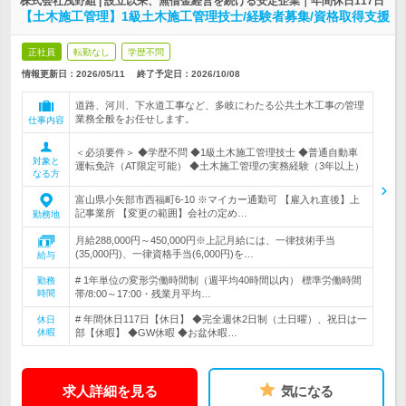
株式会社浅野組 | 設立以来、無借金経営を続ける安定企業｜年間休日117日
【土木施工管理】1級土木施工管理技士/経験者募集/資格取得支援
正社員
転勤なし
学歴不問
情報更新日：2026/05/11
終了予定日：
2026/10/08
道路、河川、下水道工事など、多岐にわたる公共土木工事の管理
業務全般をお任せします。
仕事内容
＜必須要件＞ ◆学歴不問 ◆1級土木施工管理技士 ◆普通自動車
対象と
運転免許（AT限定可能） ◆土木施工管理の実務経験（3年以上）
なる方
富山県小矢部市西福町6-10 ※マイカー通勤可 【雇入れ直後】上
記事業所 【変更の範囲】会社の定め…
勤務地
月給288,000円～450,000円※上記月給には、一律技術手当
(35,000円)、一律資格手当(6,000円)を…
給与
# 1年単位の変形労働時間制（週平均40時間以内） 標準労働時間
勤務
時間
帯/8:00～17:00・残業月平均…
# 年間休日117日【休日】 ◆完全週休2日制（土日曜）、祝日は一
休日
休暇
部【休暇】 ◆GW休暇 ◆お盆休暇…
求人詳細を見る
気になる