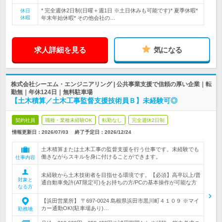
* 完全週休2日制(日曜＋週1日 ※土日休みも可能です)* 夏季休暇*
休日
休暇
年末年始休暇* その他会社の…
求人詳細を見る
気になる
株式会社シーエム・エンジニアリング | 公共事業支援で信頼の厚い企業｜転
勤無｜年休124日｜無料駐車場
【土木積算／土木工事監督支援技術員Ｂ】未経験可◎
契約社員
職種・業種未経験OK
転勤なし
完全週休2日制
情報更新日：2026/07/03
終了予定日：
2026/12/24
土木積算または土木工事の監督支援を行う仕事です。未経験でも
働きながらスキルを身に付けることができます。
仕事内容
未経験から土木技術者を目指せる環境です。【必須】高卒以上/普
対象と
通自動車免許(AT限定可)をお持ちの方/PCの基本操作が可能な方
なる方
【浜田営業所】 〒697-0024 島根県浜田市黒川町４１０９ ※マイ
カー通勤OK!(駐車場あり)…
勤務地