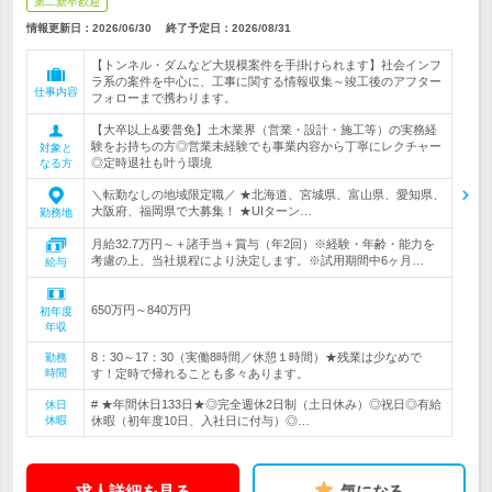
第二新卒歓迎
情報更新日：2026/06/30
終了予定日：
2026/08/31
【トンネル・ダムなど大規模案件を手掛けられます】社会インフ
ラ系の案件を中心に、工事に関する情報収集～竣工後のアフター
仕事内容
フォローまで携わります。
【大卒以上&要普免】土木業界（営業・設計・施工等）の実務経
験をお持ちの方◎営業未経験でも事業内容から丁寧にレクチャー
対象と
◎定時退社も叶う環境
なる方
＼転勤なしの地域限定職／ ★北海道、宮城県、富山県、愛知県、
大阪府、福岡県で大募集！ ★UIターン…
勤務地
月給32.7万円～＋諸手当＋賞与（年2回）※経験・年齢・能力を
考慮の上、当社規程により決定します。※試用期間中6ヶ月…
給与
650万円～840万円
初年度
年収
8：30～17：30（実働8時間／休憩１時間）★残業は少なめで
勤務
時間
す！定時で帰れることも多々あります。
# ★年間休日133日★◎完全週休2日制（土日休み）◎祝日◎有給
休日
休暇
休暇（初年度10日、入社日に付与）◎…
求人詳細を見る
気になる