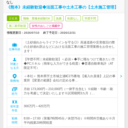
なし
《熊本》未経験歓迎◆法面工事や土木工事の【土木施工管理】
正社員
職種・業種未経験OK
急募
転勤なし
学歴不問
第二新卒歓迎
女性のおしごと掲載中
情報更新日：2026/07/10
終了予定日：
2026/12/31
《土砂崩れからライフラインを守る◎》高速道路や災害復旧の際
の土砂崩れ防止などにおける法面工事の施工管理業務をお任せし
仕事内容
ます！
【学歴不問｜未経験歓迎】＜必須＞◆手に職をつけて働きたい方
◆PCスキル（簡単な入力ができる程度）◆普通自動車免許（AT
対象と
限定不可）
なる方
＜本社＞ 熊本県宇土市城之浦町275番地 【雇入れ直後】上記の事
業所 【変更の範囲】会社の定める事…
勤務地
月給 173,000円～210,000円（一律手当含む）※経験・年齢・能
力を考慮して決定いたします※試用期間3カ月（…
給与
300万円～420万円
初年度
年収
8:00～17:00（実働7時間45分／休憩75分）※時間外労働あり※月
勤務
時間
平均残業20時間程度