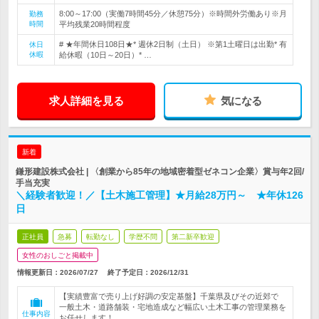
8:00～17:00（実働7時間45分／休憩75分）※時間外労働あり※月
勤務
時間
平均残業20時間程度
# ★年間休日108日★* 週休2日制（土日） ※第1土曜日は出勤* 有
休日
休暇
給休暇（10日～20日）* …
求人詳細を見る
気になる
新着
鎌形建設株式会社 | 〈創業から85年の地域密着型ゼネコン企業〉賞与年2回/
手当充実
＼経験者歓迎！／【土木施工管理】★月給28万円～ ★年休126
日
正社員
急募
転勤なし
学歴不問
第二新卒歓迎
女性のおしごと掲載中
情報更新日：2026/07/27
終了予定日：
2026/12/31
【実績豊富で売り上げ好調の安定基盤】千葉県及びその近郊で
一般土木・道路舗装・宅地造成など幅広い土木工事の管理業務を
仕事内容
お任せします！