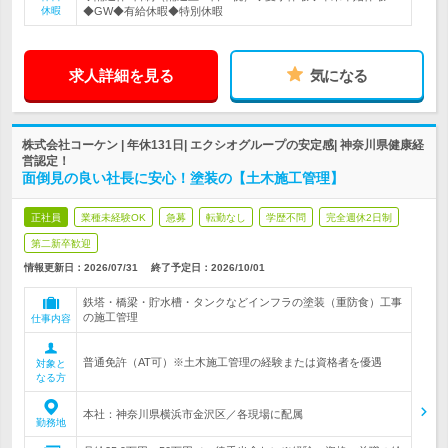
休暇
◆GW◆有給休暇◆特別休暇
求人詳細を見る
気になる
株式会社コーケン | 年休131日| エクシオグループの安定感| 神奈川県健康経
営認定！
面倒見の良い社長に安心！塗装の【土木施工管理】
正社員
業種未経験OK
急募
転勤なし
学歴不問
完全週休2日制
第二新卒歓迎
情報更新日：2026/07/31
終了予定日：
2026/10/01
鉄塔・橋梁・貯水槽・タンクなどインフラの塗装（重防食）工事
の施工管理
仕事内容
普通免許（AT可）※土木施工管理の経験または資格者を優遇
対象と
なる方
本社：神奈川県横浜市金沢区／各現場に配属
勤務地