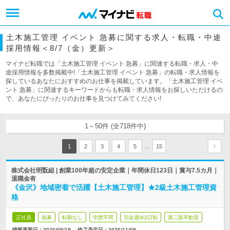
土木施工管理 イベント 急募に関する求人・転職・中途
採用情報＜8/7（金）更新＞
マイナビ転職では「土木施工管理 イベント 急募」に関連する転職・求人・中
途採用情報を多数掲載中!「土木施工管理 イベント 急募」の転職・求人情報を
探しているあなたにおすすめのお仕事を掲載しています。「土木施工管理 イベ
ント 急募」に関連するキーワードからも転職・求人情報をお探しいただけるの
で、あなたにぴったりのお仕事を見つけてみてください!
1～50件 (全718件中)
…
1
2
3
4
5
15
株式会社明翫組 | 創業100年超の安定企業｜年間休日123日｜賞与7.5カ月｜
退職金有
《金沢》地域密着で活躍【土木施工管理】★2級土木施工管理資
格
正社員
急募
転勤なし
学歴不問
完全週休2日制
第二新卒歓迎
情報更新日：2026/05/19
終了予定日：
2026/11/09