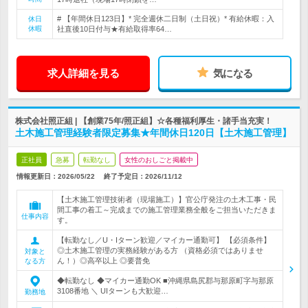
# 【年間休日123日】* 完全週休二日制（土日祝）* 有給休暇：入
休日
休暇
社直後10日付与★有給取得率64…
求人詳細を見る
気になる
株式会社照正組 | 【創業75年/照正組】☆各種福利厚生・諸手当充実！
土木施工管理経験者限定募集★年間休日120日【土木施工管理】
正社員
急募
転勤なし
女性のおしごと掲載中
情報更新日：2026/05/22
終了予定日：
2026/11/12
【土木施工管理技術者（現場施工）】官公庁発注の土木工事・民
間工事の着工～完成までの施工管理業務全般をご担当いただきま
仕事内容
す。
【転勤なし／U・Iターン歓迎／マイカー通勤可】 【必須条件】
◎土木施工管理の実務経験がある方 （資格必須ではありませ
対象と
ん！）◎高卒以上 ◎要普免
なる方
◆転勤なし ◆マイカー通勤OK ■沖縄県島尻郡与那原町字与那原
3108番地 ＼ UIターンも大歓迎…
勤務地