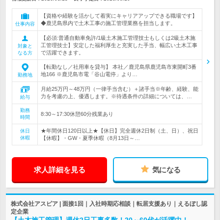
【資格や経験を活かして着実にキャリアアップできる職場です】
◆鹿児島県内で土木工事の施工管理業務を担当します。
仕事内容
【必須:普通自動車免許/1級土木施工管理技士もしくは2級土木施
工管理技士】安定した福利厚生と充実した手当、幅広い土木工事
対象と
で活躍できます。
なる方
【転勤なし／社用車を貸与】 本社／鹿児島県鹿児島市東開町3番
地166 ※鹿児島市電「谷山電停」より…
勤務地
月給25万円～48万円（一律手当含む）＋諸手当※年齢、経験、能
力を考慮の上、優遇します。※待遇条件の詳細については、…
給与
勤務
8:30～17:30休憩60分残業あり
時間
★年間休日120日以上★【休日】完全週休2日制（土、日）、祝日
休日
休暇
【休暇】・GW・夏季休暇（8月13日～…
求人詳細を見る
気になる
株式会社アスピア | 面接1回｜入社時期応相談｜転居支援あり｜えるぼし認
定企業