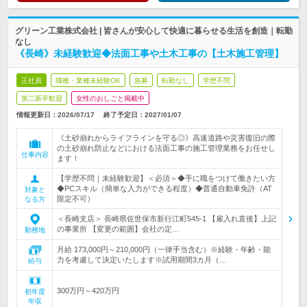
グリーン工業株式会社 | 皆さんが安心して快適に暮らせる生活を創造｜転勤
なし
《長崎》未経験歓迎◆法面工事や土木工事の【土木施工管理】
正社員
職種・業種未経験OK
急募
転勤なし
学歴不問
第二新卒歓迎
女性のおしごと掲載中
情報更新日：2026/07/17
終了予定日：
2027/01/07
《土砂崩れからライフラインを守る◎》高速道路や災害復旧の際
の土砂崩れ防止などにおける法面工事の施工管理業務をお任せし
仕事内容
ます！
【学歴不問｜未経験歓迎】＜必須＞◆手に職をつけて働きたい方
◆PCスキル（簡単な入力ができる程度）◆普通自動車免許（AT
対象と
限定不可）
なる方
＜長崎支店＞ 長崎県佐世保市新行江町545-1 【雇入れ直後】上記
の事業所 【変更の範囲】会社の定…
勤務地
月給 173,000円～210,000円（一律手当含む）※経験・年齢・能
力を考慮して決定いたします※試用期間3カ月（…
給与
300万円～420万円
初年度
年収