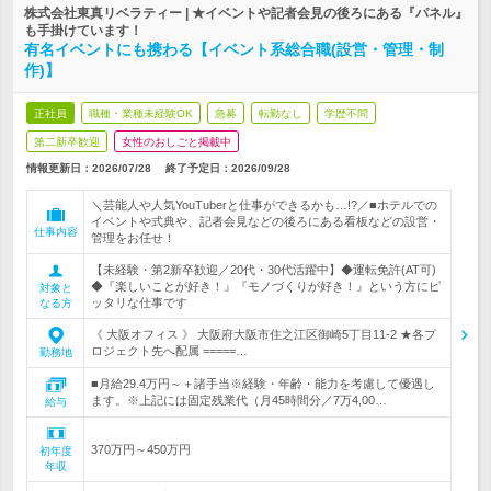
株式会社東真リベラティー | ★イベントや記者会見の後ろにある『パネル』
も手掛けています！
有名イベントにも携わる【イベント系総合職(設営・管理・制
作)】
正社員
職種・業種未経験OK
急募
転勤なし
学歴不問
第二新卒歓迎
女性のおしごと掲載中
情報更新日：2026/07/28
終了予定日：
2026/09/28
＼芸能人や人気YouTuberと仕事ができるかも…!?／■ホテルでの
イベントや式典や、記者会見などの後ろにある看板などの設営・
仕事内容
管理をお任せ！
【未経験・第2新卒歓迎／20代・30代活躍中】◆運転免許(AT可)
◆『楽しいことが好き！』『モノづくりが好き！』という方にピ
対象と
ッタリな仕事です
なる方
《 大阪オフィス 》 大阪府大阪市住之江区御崎5丁目11-2 ★各プ
ロジェクト先へ配属 =====…
勤務地
■月給29.4万円～＋諸手当※経験・年齢・能力を考慮して優遇し
ます。※上記には固定残業代（月45時間分／7万4,00…
給与
370万円～450万円
初年度
年収