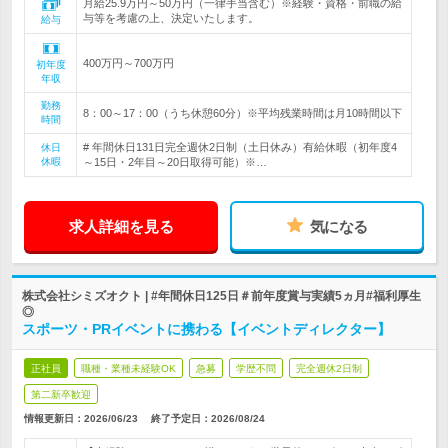
月給25.9万円～50万円（一律手当含む）※経験・資格・前職の給
与等を考慮の上、決定いたします。
給与
400万円～700万円
初年度
年収
勤務
8：00～17：00（うち休憩60分）※平均残業時間は月10時間以下
時間
# 年間休日131日完全週休2日制（土日休み）有給休暇（初年度4
休日
休暇
～15日・2年目～20日取得可能）※…
求人詳細を見る
気になる
株式会社シミズオクト | #年間休日125日＃前年度賞与実績5ヵ月#福利厚生
◎
スポーツ・PRイベントに携わる【イベントディレクター】
正社員
職種・業種未経験OK
急募
学歴不問
完全週休2日制
第二新卒歓迎
情報更新日：2026/06/23
終了予定日：
2026/08/24