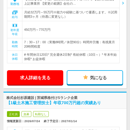
上記事業所 【変更の範囲】会社の…
勤務地
月給32万円～55万円※能力や経験に基づいて優遇します。※試用
期間3ヶ月（待遇に変更なし）
給与
450万円～770万円
初年度
年収
7：30～17：00（実働8時間／休憩90分）時間外労働：有残業月
勤務
時間
20時間程度
# 年間休日120日* 完全週休2日制* 有給休暇（10日～）* 年末年始
休日
休暇
休暇* お盆休暇
求人詳細を見る
気になる
株式会社杉原建設 | 茨城県格付けSランク企業
【1級土木施工管理技士】年収700万円超の実績あり
正社員
急募
転勤なし
情報更新日：2026/07/24
終了予定日：
2027/01/14