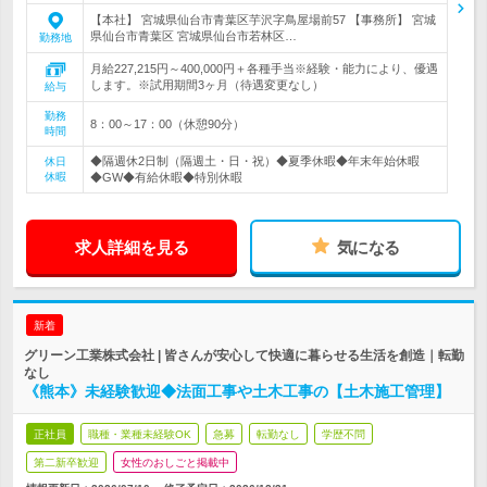
【本社】 宮城県仙台市青葉区芋沢字鳥屋場前57 【事務所】 宮城
県仙台市青葉区 宮城県仙台市若林区…
勤務地
月給227,215円～400,000円＋各種手当※経験・能力により、優遇
します。※試用期間3ヶ月（待遇変更なし）
給与
勤務
8：00～17：00（休憩90分）
時間
◆隔週休2日制（隔週土・日・祝）◆夏季休暇◆年末年始休暇
休日
休暇
◆GW◆有給休暇◆特別休暇
求人詳細を見る
気になる
新着
グリーン工業株式会社 | 皆さんが安心して快適に暮らせる生活を創造｜転勤
なし
《熊本》未経験歓迎◆法面工事や土木工事の【土木施工管理】
正社員
職種・業種未経験OK
急募
転勤なし
学歴不問
第二新卒歓迎
女性のおしごと掲載中