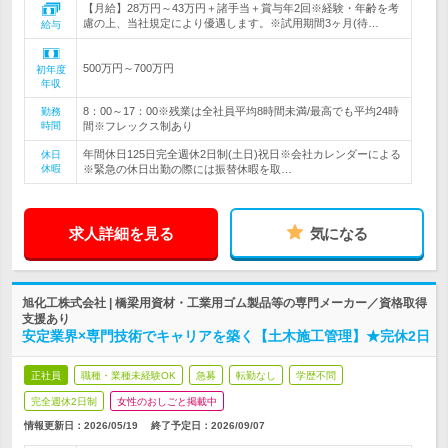
【月給】28万円～43万円＋諸手当＋賞与年2回※経験・年齢を考
慮の上、当社規定により優遇します。※試用期間3ヶ月(待…
給与
500万円～700万円
初年度
年収
8：00～17：00※残業は全社員平均8時間未満/最高でも平均24時
勤務
時間
間※フレックス制あり
年間休日125日完全週休2日制(土日)祝日※会社カレンダーによる
休日
休暇
※緊急の休日出勤の際には振替休暇を取…
求人詳細を見る
気になる
旭化工株式会社 | 橋梁用資材・工業用ゴム製品等の専門メーカー／資格取得
支援あり
安定業界×専門技術でキャリアを築く【土木施工管理】★完休2日
正社員
職種・業種未経験OK
急募
転勤なし
学歴不問
完全週休2日制
女性のおしごと掲載中
情報更新日：2026/05/19
終了予定日：
2026/09/07