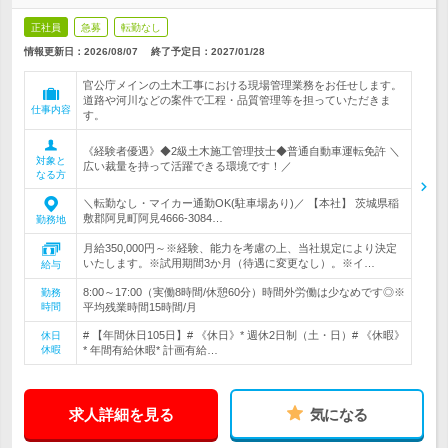
正社員
急募
転勤なし
情報更新日：2026/08/07
終了予定日：
2027/01/28
官公庁メインの土木工事における現場管理業務をお任せします。
道路や河川などの案件で工程・品質管理等を担っていただきま
仕事内容
す。
《経験者優遇》◆2級土木施工管理技士◆普通自動車運転免許 ＼
対象と
広い裁量を持って活躍できる環境です！／
なる方
＼転勤なし・マイカー通勤OK(駐車場あり)／ 【本社】 茨城県稲
敷郡阿見町阿見4666-3084…
勤務地
月給350,000円～※経験、能力を考慮の上、当社規定により決定
いたします。※試用期間3か月（待遇に変更なし）。※イ…
給与
8:00～17:00（実働8時間/休憩60分）時間外労働は少なめです◎※
勤務
時間
平均残業時間15時間/月
# 【年間休日105日】# 《休日》* 週休2日制（土・日）# 《休暇》
休日
休暇
* 年間有給休暇* 計画有給…
求人詳細を見る
気になる