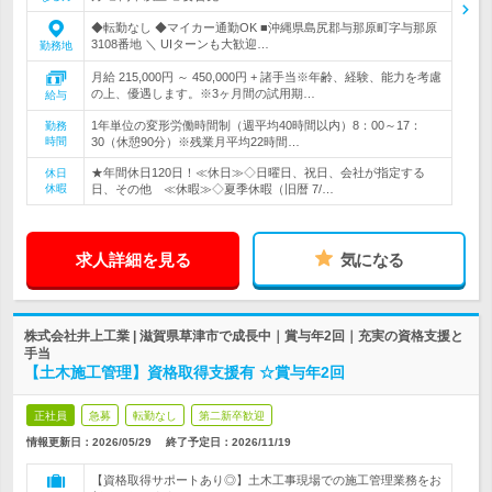
◆転勤なし ◆マイカー通勤OK ■沖縄県島尻郡与那原町字与那原
3108番地 ＼ UIターンも大歓迎…
勤務地
月給 215,000円 ～ 450,000円 + 諸手当※年齢、経験、能力を考慮
の上、優遇します。※3ヶ月間の試用期…
給与
1年単位の変形労働時間制（週平均40時間以内）8：00～17：
勤務
時間
30（休憩90分）※残業月平均22時間…
★年間休日120日！≪休日≫◇日曜日、祝日、会社が指定する
休日
休暇
日、その他 ≪休暇≫◇夏季休暇（旧暦 7/…
求人詳細を見る
気になる
株式会社井上工業 | 滋賀県草津市で成長中｜賞与年2回｜充実の資格支援と
手当
【土木施工管理】資格取得支援有 ☆賞与年2回
正社員
急募
転勤なし
第二新卒歓迎
情報更新日：2026/05/29
終了予定日：
2026/11/19
【資格取得サポートあり◎】土木工事現場での施工管理業務をお