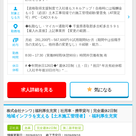
【資格取得支援制度で入社後もスキルアップ！合格時には報酬金
も☆】《必須》土木工事現場での施工管理経験/要普免（AT限定
対象と
可）/PC・CADスキル
なる方
◆転勤なし・マイカー通勤可◆ 千葉県香取郡多古町多古５９１
【雇入れ直後】上記事業所 【変更の範囲…
勤務地
月給 281,200円～567,600円※試用期間6か月（期間中は役職手
当の支給なし。他待遇の変更なし）※経験・能力…
給与
勤務
8:00～17:30（実働8時間/休憩90分）時間外労働有無:有
時間
# ◆年間休日126日◆* 週休2日制（土・日）* 祝日* 年次有給休暇
休日
休暇
（入社半年後10日付与）* …
求人詳細を見る
気になる
株式会社ナンワ | 福利厚生充実｜社用車・携帯貸与｜完全週休2日制
地域インフラを支える【土木施工管理者】・福利厚生充実
正社員
急募
完全週休2日制
第二新卒歓迎
情報更新日：2026/03/13
終了予定日：
2026/09/10