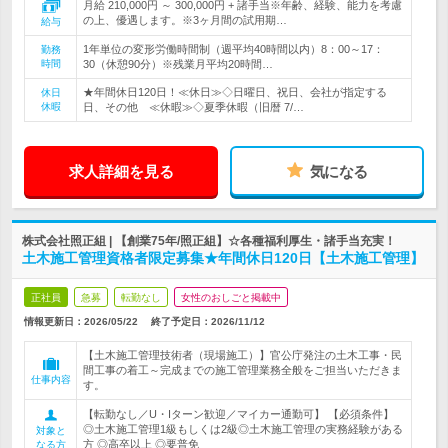
月給 210,000円 ～ 300,000円 + 諸手当※年齢、経験、能力を考慮
の上、優遇します。※3ヶ月間の試用期…
給与
1年単位の変形労働時間制（週平均40時間以内）8：00～17：
勤務
時間
30（休憩90分）※残業月平均20時間…
★年間休日120日！≪休日≫◇日曜日、祝日、会社が指定する
休日
休暇
日、その他 ≪休暇≫◇夏季休暇（旧暦 7/…
求人詳細を見る
気になる
株式会社照正組 | 【創業75年/照正組】☆各種福利厚生・諸手当充実！
土木施工管理資格者限定募集★年間休日120日【土木施工管理】
正社員
急募
転勤なし
女性のおしごと掲載中
情報更新日：2026/05/22
終了予定日：
2026/11/12
【土木施工管理技術者（現場施工）】官公庁発注の土木工事・民
間工事の着工～完成までの施工管理業務全般をご担当いただきま
仕事内容
す。
【転勤なし／U・Iターン歓迎／マイカー通勤可】 【必須条件】
◎土木施工管理1級もしくは2級◎土木施工管理の実務経験がある
対象と
方 ◎高卒以上 ◎要普免
なる方