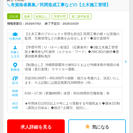
＼有資格者募集／民間造成工事などの【土木施工管理】
正社員
急募
転勤なし
学歴不問
第二新卒歓迎
情報更新日：2026/07/02
終了予定日：
2026/10/29
【土木工事のプロジェクト管理を担当】民間工事の様々な現場の
監理、労務管理などの業務をお任せします！◆直行直帰可
仕事内容
【学歴不問｜U・Iターン歓迎】《応募条件》◆1級土木施工管理
技士◆簡単なPC操作（エクセル・ワード）◆JWCADの操作◆普
対象と
通自動車運転免許
なる方
【転勤なし】 沖縄県那覇市小禄912-1 および沖縄本島中南部の各
現場（直行直帰） ※マイカー通勤…
勤務地
月給330,000円～400,000円※経験・能力を考慮の上、決定いたし
ます。※上記額には固定残業代20時間分（45…
給与
勤務
8:00～17:30（実働8時間）休憩：90分時間外労働有無：有
時間
★年間休日120日以上※年により変動する可能性あり◆週休2日制
休日
休暇
（原則土日休み）◆祝日└土曜日、祝日に…
求人詳細を見る
気になる