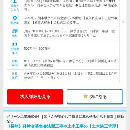
【学歴不問｜経験者募集】＜必須＞◆2級土木施工管理技士◆PC
スキル（簡単な入力ができる程度）◆普通自動車免許（AT限定不
対象と
可）
なる方
＜本社＞ 熊本県宇土市城之浦町275番地 【雇入れ直後】上記の事
業所 【変更の範囲】会社の定める事…
勤務地
月給 280,000円～330,000円（一律手当含む）※経験・年齢・能
力を考慮して決定いたします※試用期間3カ月（…
給与
500万円～600万円
初年度
年収
8:00～17:00（実働7時間45分／休憩75分）※時間外労働あり※月
勤務
時間
平均残業20時間程度
# ★年間休日108日★* 週休2日制（土日） ※第1土曜日は出勤* 有
休日
休暇
給休暇（10日～20日）* …
求人詳細を見る
気になる
グリーン工業株式会社 | 皆さんが安心して快適に暮らせる生活を創造｜転勤
なし
《長崎》経験者募集◆法面工事や土木工事の【土木施工管理】