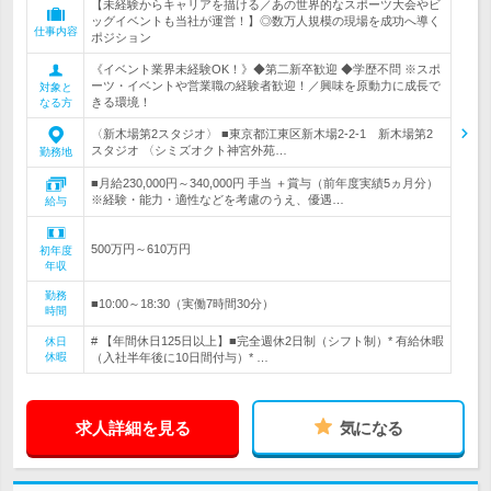
【未経験からキャリアを描ける／あの世界的なスポーツ大会やビ
ッグイベントも当社が運営！】◎数万人規模の現場を成功へ導く
仕事内容
ポジション
《イベント業界未経験OK！》◆第二新卒歓迎 ◆学歴不問 ※スポ
ーツ・イベントや営業職の経験者歓迎！／興味を原動力に成長で
対象と
きる環境！
なる方
〈新木場第2スタジオ〉 ■東京都江東区新木場2-2-1 新木場第2
スタジオ 〈シミズオクト神宮外苑…
勤務地
■月給230,000円～340,000円 手当 ＋賞与（前年度実績5ヵ月分）
※経験・能力・適性などを考慮のうえ、優遇…
給与
500万円～610万円
初年度
年収
勤務
■10:00～18:30（実働7時間30分）
時間
# 【年間休日125日以上】■完全週休2日制（シフト制）* 有給休暇
休日
休暇
（入社半年後に10日間付与）* …
求人詳細を見る
気になる