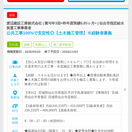
新着
渡辺建設工業株式会社 | 賞与年3回<昨年度実績6.85ヶ月> | 仙台市指定給水
装置工事事業者
公共工事100%で安定性◎【土木施工管理】※経験者募集
正社員
急募
転勤なし
第二新卒歓迎
情報更新日：2026/05/20
終了予定日：
2026/11/02
【安心＆安定の環境で着実にスキルアップ◎】自治体が管理する
水道本管の土木工事・水道施設工事業務に携わります！
仕事内容
【経験・スキルを活かせます】◆高卒以上 ◆普通自動車運転免許
◆土木施工管理の経験をお持ちの方を幅広く募集します。※有資
対象と
格者の方は歓迎！
なる方
【本社】 宮城県仙台市青葉区芋沢字鳥屋場前57 【事務所】 宮城
県仙台市青葉区 宮城県仙台市若林区…
勤務地
【1級保有者】月給242,215円～415,000円【2級保有者】月給
235,215円～408,000円【資格未保有…
給与
勤務
8：00～17：00（休憩90分）
時間
◆隔週休2日制（隔週土・日・祝）◆夏季休暇◆年末年始休暇
休日