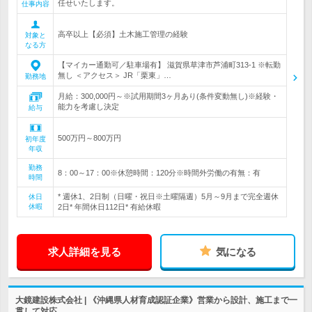
任せいたします。
仕事内容
高卒以上【必須】土木施工管理の経験
対象と
なる方
【マイカー通勤可／駐車場有】 滋賀県草津市芦浦町313-1 ※転勤
無し ＜アクセス＞ JR「栗東」…
勤務地
月給：300,000円～※試用期間3ヶ月あり(条件変動無し)※経験・
能力を考慮し決定
給与
500万円～800万円
初年度
年収
勤務
8：00～17：00※休憩時間：120分※時間外労働の有無：有
時間
* 週休1、2日制（日曜・祝日※土曜隔週）5月～9月まで完全週休
休日
休暇
2日* 年間休日112日* 有給休暇
求人詳細を見る
気になる
大鏡建設株式会社 | 《沖縄県人材育成認証企業》営業から設計、施工まで一
貫して対応