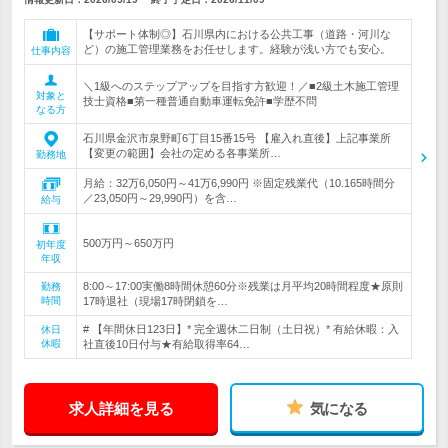
【サポート体制◎】石川県内における公共工事（道路・河川な
ど）の施工管理業務をお任せします。経験が浅い方でも安心。
仕事内容
＼1級へのステップアップを目指す方歓迎！／■2級土木施工管理
対象と
技士資格■第一種普通自動車運転免許■学歴不問
なる方
石川県金沢市泉野町6丁目15番15号 【雇入れ直後】上記事業所
【変更の範囲】会社の定める各事業所…
勤務地
月給：32万6,050円～41万6,990円 ※固定残業代（10.165時間分
／23,050円～29,990円）を含…
給与
500万円～650万円
初年度
年収
8:00～17:00実働8時間休憩60分※残業は月平均20時間程度★原則
勤務
時間
17時退社（現場17時閉鎖を…
# 【年間休日123日】* 完全週休二日制（土日祝）* 有給休暇：入
休日
休暇
社直後10日付与★有給取得率64…
求人詳細を見る
気になる