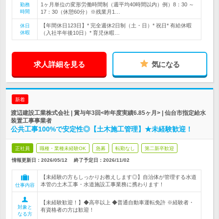
1ヶ月単位の変形労働時間制（週平均40時間以内）例）8：30 ～
勤務
時間
17：30（休憩60分）※残業月1…
【年間休日123日】* 完全週休2日制（土・日）* 祝日* 有給休暇
休日
休暇
（入社半年後10日）* 育児休暇…
求人詳細を見る
気になる
新着
渡辺建設工業株式会社 | 賞与年3回<昨年度実績6.85ヶ月> | 仙台市指定給水
装置工事事業者
公共工事100%で安定性◎【土木施工管理】★未経験歓迎！
正社員
職種・業種未経験OK
急募
転勤なし
第二新卒歓迎
情報更新日：2026/05/12
終了予定日：
2026/11/02
【未経験の方もしっかりお教えします◎】自治体が管理する水道
本管の土木工事・水道施設工事業務に携わります！
仕事内容
【未経験歓迎！】◆高卒以上 ◆普通自動車運転免許 ※経験者・
対象と
有資格者の方は歓迎！
なる方