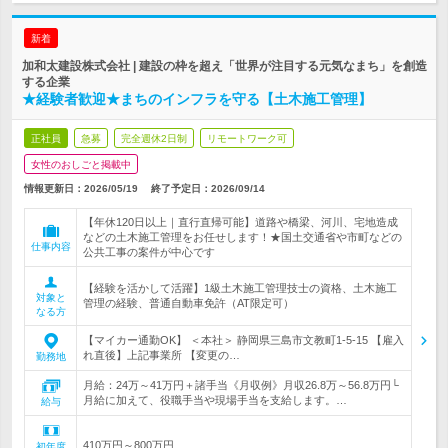
新着
加和太建設株式会社 | 建設の枠を超え「世界が注目する元気なまち」を創造
する企業
★経験者歓迎★まちのインフラを守る【土木施工管理】
正社員
急募
完全週休2日制
リモートワーク可
女性のおしごと掲載中
情報更新日：2026/05/19
終了予定日：
2026/09/14
【年休120日以上｜直行直帰可能】道路や橋梁、河川、宅地造成
などの土木施工管理をお任せします！★国土交通省や市町などの
仕事内容
公共工事の案件が中心です
【経験を活かして活躍】1級土木施工管理技士の資格、土木施工
対象と
管理の経験、普通自動車免許（AT限定可）
なる方
【マイカー通勤OK】 ＜本社＞ 静岡県三島市文教町1-5-15 【雇入
れ直後】上記事業所 【変更の…
勤務地
月給：24万～41万円＋諸手当《月収例》月収26.8万～56.8万円└
月給に加えて、役職手当や現場手当を支給します。…
給与
410万円～800万円
初年度