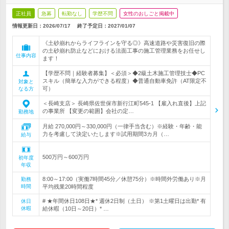
正社員
急募
転勤なし
学歴不問
女性のおしごと掲載中
情報更新日：2026/07/17
終了予定日：
2027/01/07
《土砂崩れからライフラインを守る◎》高速道路や災害復旧の際
の土砂崩れ防止などにおける法面工事の施工管理業務をお任せし
仕事内容
ます！
【学歴不問｜経験者募集】＜必須＞◆2級土木施工管理技士◆PC
スキル（簡単な入力ができる程度）◆普通自動車免許（AT限定不
対象と
可）
なる方
＜長崎支店＞ 長崎県佐世保市新行江町545-1 【雇入れ直後】上記
の事業所 【変更の範囲】会社の定…
勤務地
月給 270,000円～330,000円（一律手当含む）※経験・年齢・能
力を考慮して決定いたします※試用期間3カ月（…
給与
500万円～600万円
初年度
年収
8:00～17:00（実働7時間45分／休憩75分）※時間外労働あり※月
勤務
時間
平均残業20時間程度
# ★年間休日108日★* 週休2日制（土日） ※第1土曜日は出勤* 有
休日
休暇
給休暇（10日～20日）* …