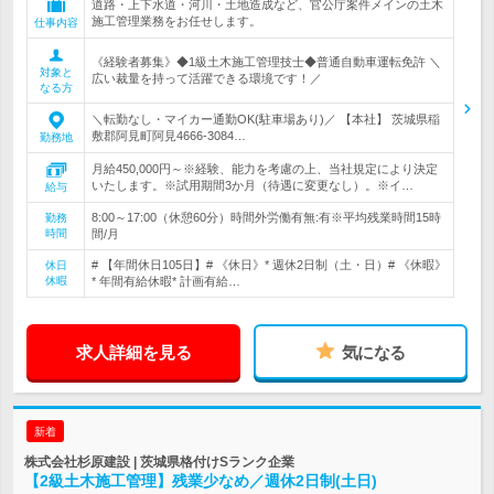
道路・上下水道・河川・土地造成など、官公庁案件メインの土木
施工管理業務をお任せします。
仕事内容
《経験者募集》◆1級土木施工管理技士◆普通自動車運転免許 ＼
対象と
広い裁量を持って活躍できる環境です！／
なる方
＼転勤なし・マイカー通勤OK(駐車場あり)／ 【本社】 茨城県稲
敷郡阿見町阿見4666-3084…
勤務地
月給450,000円～※経験、能力を考慮の上、当社規定により決定
いたします。※試用期間3か月（待遇に変更なし）。※イ…
給与
8:00～17:00（休憩60分）時間外労働有無:有※平均残業時間15時
勤務
時間
間/月
# 【年間休日105日】# 《休日》* 週休2日制（土・日）# 《休暇》
休日
休暇
* 年間有給休暇* 計画有給…
求人詳細を見る
気になる
新着
株式会社杉原建設 | 茨城県格付けSランク企業
【2級土木施工管理】残業少なめ／週休2日制(土日)