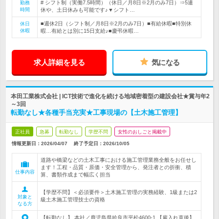
# シフト制（実働7.5時間）（休日／月8日※2月のみ7日）⇒5連
勤務
時間
休や、土日休みも可能です♪▼シフト…
■週休2日（シフト制／月8日※2月のみ7日）■有給休暇■特別休
休日
休暇
暇…有給とは別に15日支給♪■慶弔休暇…
求人詳細を見る
気になる
本田工業株式会社 | ICT技術で進化を続ける地域密着型の建設会社★賞与年2
～3回
転勤なし★各種手当充実★工事現場の【土木施工管理】
正社員
急募
転勤なし
学歴不問
女性のおしごと掲載中
情報更新日：2026/04/07
終了予定日：
2026/10/05
道路や橋梁などの土木工事における施工管理業務全般をお任せし
ます！工程・品質・原価・安全管理から、発注者との折衝、積
仕事内容
算、書類作成まで幅広く担当
【学歴不問】＜必須要件＞土木施工管理の実務経験、1級または2
対象と
級土木施工管理技士の資格
なる方
【転勤なし】 本社／鹿児島県姶良市平松4600-1 【雇入れ直後】