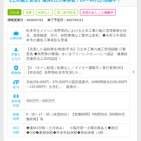
【土木施工管理】週休2日工事多数！20～60代が活躍中！
正社員
急募
転勤なし
第二新卒歓迎
女性のおしごと掲載中
情報更新日：2026/07/21
終了予定日：
2027/01/11
松本市をメインに長野県内における土木工事の施工管理業務を担
当。道路橋梁、河川、砂防整備など案件は多彩。◆令和２年度松
仕事内容
本市の優良工事表彰を受賞
【充実した福利厚生/制度/手当】◎土木工事の施工管理経験 ◎要
普免 ◆長野県の職場いきいきアドバンスカンパニー認証・健康経
対象と
営優良法人2025認定！
なる方
【U・Iターン歓迎／転勤なし／マイカー通勤可／直行直帰OK】
【所在地】 長野県松本市宮渕1-3-…
勤務地
月給256,000円～375,000円※固定残業代（60時間相当分80,000円
～115,000円）を含む。 超過分…
給与
350万円～550万円
初年度
年収
8：00～17：00（休憩90分）【実働時間】7時間30分【時間外労
勤務
時間
働有無】有
◆週休2日制（土日休み） ※隔月第一土曜出勤あり◆祝日
休日
休暇
◆GW◆夏期休暇◆年末年始休暇◆有給休暇（1時…