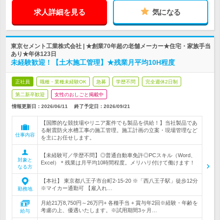
求人詳細を見る
気になる
東京セメント工業株式会社 | ★創業70年超の老舗メーカー★住宅・家族手当
あり★年休123日
未経験歓迎！【土木施工管理】★残業月平均10H程度
正社員
職種・業種未経験OK
急募
学歴不問
完全週休2日制
第二新卒歓迎
女性のおしごと掲載中
情報更新日：2026/06/11
終了予定日：
2026/09/21
【国際的な競技場やリニア案件でも製品を供給！】当社製品であ
る耐震防火水槽工事の施工管理。施工計画の立案・現場管理など
仕事内容
を主にお任せします。
【未経験可／学歴不問】◎普通自動車免許◎PCスキル（Word、
対象と
Excel）＊残業は月平均10時間程度。メリハリ付けて働けます！
なる方
【本社】 東京都八王子市台町2-15-20 ※「西八王子駅」徒歩12分
※マイカー通勤可 【雇入れ…
勤務地
月給21万8,750円～26万円+ 各種手当 + 賞与年2回※経験・年齢を
考慮の上、優遇いたします。※試用期間3ヶ月…
給与