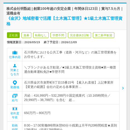
株式会社明翫組 | 創業100年超の安定企業｜年間休日123日｜賞与7.5カ月｜
退職金有
《金沢》地域密着で活躍【土木施工管理】★1級土木施工管理資
格
正社員
急募
転勤なし
学歴不問
完全週休2日制
第二新卒歓迎
情報更新日：2026/05/19
終了予定日：
2026/11/09
石川県内における公共工事（道路・河川など）の施工管理業務を
お任せします。
仕事内容
＼ブランクがある方歓迎／■1級土木施工管理技士資格■第一種普
対象と
通自動車運転免許■学歴不問
なる方
石川県金沢市泉野町6丁目15番15号 【雇入れ直後】上記事業所
【変更の範囲】会社の定める各事業所…
勤務地
月給：416,990円～532,288円※固定残業代（10.165時間分／
29,990円～38,788円）を含む 超…
給与
650万円～800万円
初年度
年収
8:00～17:00実働8時間休憩60分※残業は月平均20時間程度★原則
勤務
時間
17時退社（現場17時閉鎖を…