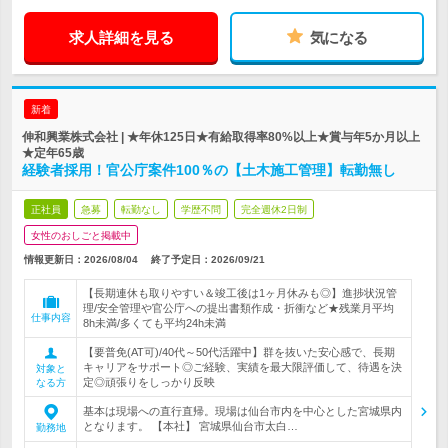
求人詳細を見る
気になる
新着
伸和興業株式会社 | ★年休125日★有給取得率80%以上★賞与年5か月以上
★定年65歳
経験者採用！官公庁案件100％の【土木施工管理】転勤無し
正社員
急募
転勤なし
学歴不問
完全週休2日制
女性のおしごと掲載中
情報更新日：2026/08/04
終了予定日：
2026/09/21
【長期連休も取りやすい＆竣工後は1ヶ月休みも◎】進捗状況管
理/安全管理や官公庁への提出書類作成・折衝など★残業月平均
仕事内容
8h未満/多くても平均24h未満
【要普免(AT可)/40代～50代活躍中】群を抜いた安心感で、長期
キャリアをサポート◎ご経験、実績を最大限評価して、待遇を決
対象と
定◎頑張りをしっかり反映
なる方
基本は現場への直行直帰。現場は仙台市内を中心とした宮城県内
となります。 【本社】 宮城県仙台市太白…
勤務地