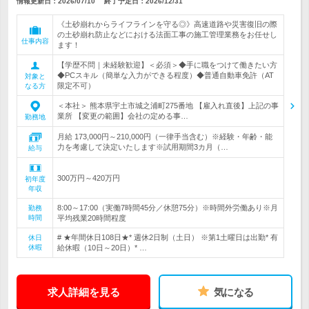
情報更新日：2026/07/10
終了予定日：
2026/12/31
《土砂崩れからライフラインを守る◎》高速道路や災害復旧の際
の土砂崩れ防止などにおける法面工事の施工管理業務をお任せし
仕事内容
ます！
【学歴不問｜未経験歓迎】＜必須＞◆手に職をつけて働きたい方
◆PCスキル（簡単な入力ができる程度）◆普通自動車免許（AT
対象と
限定不可）
なる方
＜本社＞ 熊本県宇土市城之浦町275番地 【雇入れ直後】上記の事
業所 【変更の範囲】会社の定める事…
勤務地
月給 173,000円～210,000円（一律手当含む）※経験・年齢・能
力を考慮して決定いたします※試用期間3カ月（…
給与
300万円～420万円
初年度
年収
8:00～17:00（実働7時間45分／休憩75分）※時間外労働あり※月
勤務
時間
平均残業20時間程度
# ★年間休日108日★* 週休2日制（土日） ※第1土曜日は出勤* 有
休日
休暇
給休暇（10日～20日）* …
求人詳細を見る
気になる