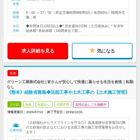
年収
8：00 ～ 17：00 （所定労働時間8時間0分／休憩60分）時間外労
勤務
時間
働：有
◆年間休日120日以上◆* 完全週休2日制（土日祝休み）* 年末年
休日
休暇
始休暇* 有給休暇（1時間単位で取…
求人詳細を見る
気になる
新着
グリーン工業株式会社 | 皆さんが安心して快適に暮らせる生活を創造｜転勤
なし
《熊本》経験者募集◆法面工事や土木工事の【土木施工管理】
正社員
急募
転勤なし
学歴不問
女性のおしごと掲載中
情報更新日：2026/07/10
終了予定日：
2026/12/31
《土砂崩れからライフラインを守る◎》高速道路や災害復旧の際
の土砂崩れ防止などにおける法面工事の施工管理業務をお任せし
仕事内容
ます！