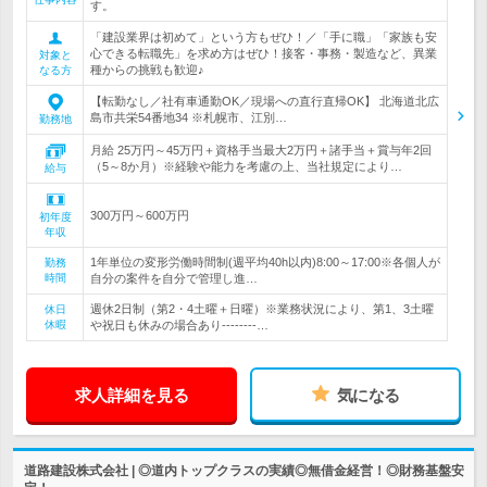
す。
「建設業界は初めて」という方もぜひ！／「手に職」「家族も安
心できる転職先」を求め方はぜひ！接客・事務・製造など、異業
対象と
種からの挑戦も歓迎♪
なる方
【転勤なし／社有車通勤OK／現場への直行直帰OK】 北海道北広
島市共栄54番地34 ※札幌市、江別…
勤務地
月給 25万円～45万円＋資格手当最大2万円＋諸手当＋賞与年2回
（5～8か月）※経験や能力を考慮の上、当社規定により…
給与
300万円～600万円
初年度
年収
1年単位の変形労働時間制(週平均40h以内)8:00～17:00※各個人が
勤務
時間
自分の案件を自分で管理し進…
週休2日制（第2・4土曜＋日曜）※業務状況により、第1、3土曜
休日
休暇
や祝日も休みの場合あり--------…
求人詳細を見る
気になる
道路建設株式会社 | ◎道内トップクラスの実績◎無借金経営！◎財務基盤安