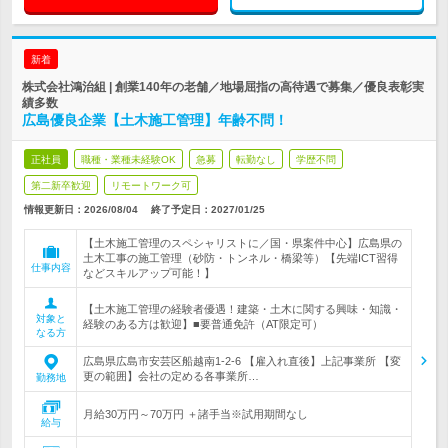
新着
株式会社鴻治組 | 創業140年の老舗／地場屈指の高待遇で募集／優良表彰実
績多数
広島優良企業【土木施工管理】年齢不問！
正社員
職種・業種未経験OK
急募
転勤なし
学歴不問
第二新卒歓迎
リモートワーク可
情報更新日：2026/08/04
終了予定日：
2027/01/25
【土木施工管理のスペシャリストに／国・県案件中心】広島県の
土木工事の施工管理（砂防・トンネル・橋梁等）【先端ICT習得
仕事内容
などスキルアップ可能！】
【土木施工管理の経験者優遇！建築・土木に関する興味・知識・
対象と
経験のある方は歓迎】■要普通免許（AT限定可）
なる方
広島県広島市安芸区船越南1-2-6 【雇入れ直後】上記事業所 【変
更の範囲】会社の定める各事業所…
勤務地
月給30万円～70万円 ＋諸手当※試用期間なし
給与