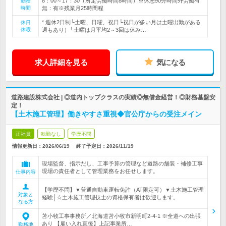
8：00～17：30（所定労働時間8時間）※休憩90分時間外労働有
勤務
時間
無：有※残業月25時間程
* 週休2日制└土曜、日曜、祝日└祝日が多い月は土曜出勤がある
休日
休暇
週もあり）└土曜は月平均2～3回は休み…
求人詳細を見る
気になる
道路建設株式会社 | ◎道内トップクラスの実績◎無借金経営！◎財務基盤安
定！
【土木施工管理】働きやすさ重視◆官公庁からの受注メイン
正社員
転勤なし
学歴不問
情報更新日：2026/06/19
終了予定日：
2026/11/19
現場監督、指示だし、工事予算の管理など道路の舗装・補修工事
現場の責任者として管理業務をお任せします。
仕事内容
【学歴不問】▼普通自動車運転免許（AT限定可）▼土木施工管理
対象と
経験│☆土木施工管理技士の資格保有者は歓迎します。
なる方
苫小牧工事事務所／北海道苫小牧市新明町2-4-1 ※全道への出張
あり 【雇い入れ直後】上記事業所…
勤務地