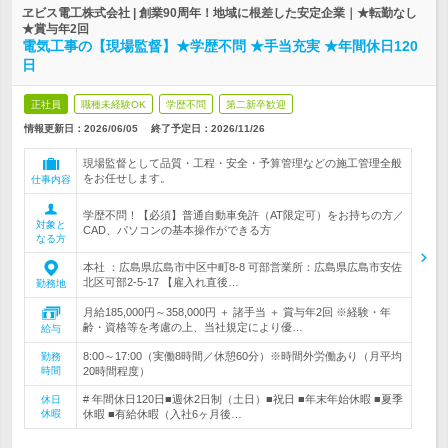
ヱビス電工株式会社 | 創業90周年！地域に根差した安定企業｜★転勤なし
★賞与年2回
電気工事の【現場監督】★学歴不問 ★手当充実 ★年間休日120
日
正社員
職種未経験OK
学歴不問
第二新卒歓迎
情報更新日：2026/06/05
終了予定日：
2026/11/26
現場監督として品質・工程・安全・予算管理などの施工管理全般
をお任せします。
仕事内容
学歴不問！【必須】普通自動車免許（AT限定可）をお持ちの方／
対象と
CAD、パソコンの基本操作ができる方
なる方
本社 ：広島県広島市中区中町8-8 可部営業所：広島県広島市安佐
北区可部2‐5‐17 【雇入れ直後…
勤務地
月給185,000円～358,000円 ＋ 諸手当 ＋ 賞与年2回 ※経験・年
齢・資格等を考慮の上、当社規定により優…
給与
8:00～17:00（実働8時間／休憩60分）※時間外労働あり（月平均
勤務
時間
20時間程度）
# 年間休日120日■週休2日制（土日）■祝日 ■年末年始休暇 ■夏季
休日
休暇
休暇 ■有給休暇（入社6ヶ月後…