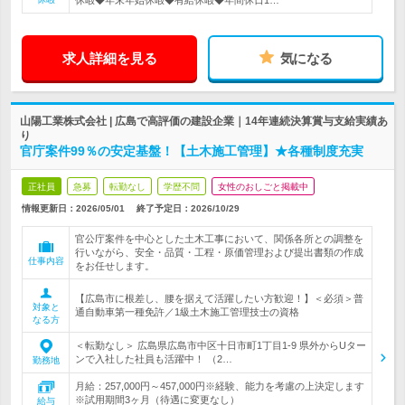
休暇◆年末年始休暇◆有給休暇◆年間休日1…
求人詳細を見る
気になる
山陽工業株式会社 | 広島で高評価の建設企業｜14年連続決算賞与支給実績あ
り
官庁案件99％の安定基盤！【土木施工管理】★各種制度充実
正社員
急募
転勤なし
学歴不問
女性のおしごと掲載中
情報更新日：2026/05/01
終了予定日：
2026/10/29
官公庁案件を中心とした土木工事において、関係各所との調整を
行いながら、安全・品質・工程・原価管理および提出書類の作成
仕事内容
をお任せします。
【広島市に根差し、腰を据えて活躍したい方歓迎！】＜必須＞普
対象と
通自動車第一種免許／1級土木施工管理技士の資格
なる方
＜転勤なし＞ 広島県広島市中区十日市町1丁目1-9 県外からUター
ンで入社した社員も活躍中！ （2…
勤務地
月給：257,000円～457,000円※経験、能力を考慮の上決定します
※試用期間3ヶ月（待遇に変更なし）
給与