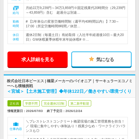
月給22万9,239円～34万3,859円※固定残業代20時間分（29,239円
～43,859円）含む 超過分は別途…
給与
# 【1年単位の変形労働時間制（週平均40時間以内）】7:30～
勤務
時間
17:00（所定労働時間8時間／休憩…
週休2日制（毎週土日）有給取得（入社半年経過後10日～最大20
休日
休暇
日）GW休暇夏季休暇年末年始休暇# ※…
求人詳細を見る
気になる
株式会社日本ピーエス | 橋梁メーカーのパイオニア｜サーキュラーエコノミ
ーへも積極挑戦
＜宮城＞【土木施工管理】◆年休122日／働きやすい環境づくり
正社員
学歴不問
完全週休2日制
第二新卒歓迎
情報更新日：2026/07/03
終了予定日：
2026/12/24
＼プレストレストコンクリート橋梁現場の施工管理業務を担当！
／ 現場に集中しやすい体制あり！残業少なめ・ワークライフバラ
仕事内容
ンスも◎