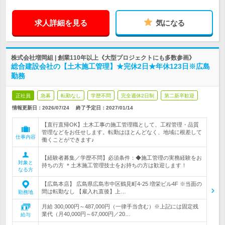
求人詳細を見る
気になる
株式会社増岡組 | 創業110年以上《大型プロジェクトにも多数参画》
総合建設会社の【土木施工管理】★完休2日★年休123日※広島
勤務
正社員
急募
転勤なし
学歴不問
完全週休2日制
第二新卒歓迎
情報更新日：2026/07/24
終了予定日：
2027/01/14
【直行直帰OK】土木工事の施工管理職として、工程管理・品質
管理などをお任せします。転勤はほとんどなく、地域に根差して
仕事内容
働くことができます♪
【経験者募集／学歴不問】必須条件：◆施工管理の実務経験をお
対象と
持ちの方 ＊土木施工管理技士をお持ちの方は歓迎します！
なる方
【広島本店】 広島県広島市中区鶴見町4-25 増栄ビル4F ※当面の
間は転勤なし 【雇入れ直後】上…
勤務地
月給 300,000円～487,000円（一律手当含む）※上記には固定残
業代（月40,000円～67,000円／20…
給与