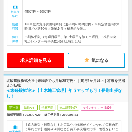
450万円～800万円
初年度
年収
1年単位の変形労働時間制（週平均40時間以内）※所定労働時間8
勤務
時間
時間／休憩60分※残業あり＜標準的な勤…
* 週休2日制（毎週日曜日、第1土曜日を除く土曜日）* 祝日※会
休日
休暇
社カレンダー有※偶数月第1土曜日は社…
求人詳細を見る
気になる
北駿建設株式会社 | 未経験でも月給25万円～｜賞与5か月以上｜将来を見据
えた転職
≪未経験歓迎≫【土木施工管理】年収アップも可！長期出張な
し！
正社員
転勤なし
学歴不問
第二新卒歓迎
女性のおしごと掲載中
情報更新日：2026/07/29
終了予定日：
2026/08/24
【遠方出張・転勤なし！北広島や札幌圏がメインなので毎日自宅
に帰れます】道路や河川など公共工事現場の指揮・管理を行いま
仕事内容