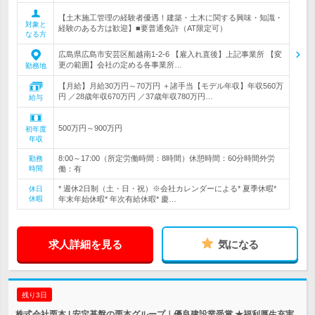
【土木施工管理の経験者優遇！建築・土木に関する興味・知識・
対象と
経験のある方は歓迎】■要普通免許（AT限定可）
なる方
広島県広島市安芸区船越南1-2-6 【雇入れ直後】上記事業所 【変
更の範囲】会社の定める各事業所…
勤務地
【月給】月給30万円～70万円 ＋諸手当【モデル年収】年収560万
円 ／28歳年収670万円 ／37歳年収780万円…
給与
500万円～900万円
初年度
年収
8:00～17:00（所定労働時間：8時間）休憩時間：60分時間外労
勤務
時間
働：有
* 週休2日制（土・日・祝）※会社カレンダーによる* 夏季休暇*
休日
休暇
年末年始休暇* 年次有給休暇* 慶…
求人詳細を見る
気になる
残り3日
株式会社栗本 | 安定基盤の栗本グループ｜優良建設業受賞 ★福利厚生充実