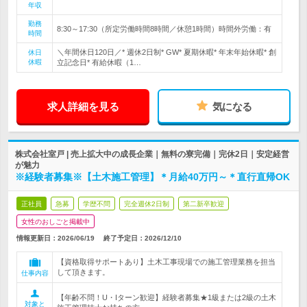
年収
勤務
8:30～17:30（所定労働時間8時間／休憩1時間）時間外労働：有
時間
＼年間休日120日／* 週休2日制* GW* 夏期休暇* 年末年始休暇* 創
休日
休暇
立記念日* 有給休暇（1…
求人詳細を見る
気になる
株式会社室戸 | 売上拡大中の成長企業｜無料の寮完備｜完休2日｜安定経営
が魅力
※経験者募集※【土木施工管理】＊月給40万円～＊直行直帰OK
正社員
急募
学歴不問
完全週休2日制
第二新卒歓迎
女性のおしごと掲載中
情報更新日：2026/06/19
終了予定日：
2026/12/10
【資格取得サポートあり】土木工事現場での施工管理業務を担当
して頂きます。
仕事内容
【年齢不問！U・Iターン歓迎】経験者募集★1級または2級の土木
対象と