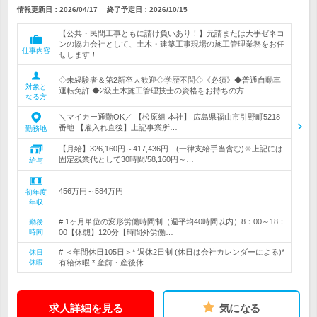
情報更新日：2026/04/17
終了予定日：
2026/10/15
【公共・民間工事ともに請け負いあり！】元請または大手ゼネコ
ンの協力会社として、土木・建築工事現場の施工管理業務をお任
仕事内容
せします！
◇未経験者＆第2新卒大歓迎◇学歴不問◇《必須》◆普通自動車
対象と
運転免許 ◆2級土木施工管理技士の資格をお持ちの方
なる方
＼マイカー通勤OK／ 【松原組 本社】 広島県福山市引野町5218
番地 【雇入れ直後】上記事業所…
勤務地
【月給】326,160円～417,436円 (一律支給手当含む)※上記には
固定残業代として30時間/58,160円～…
給与
456万円～584万円
初年度
年収
# 1ヶ月単位の変形労働時間制（週平均40時間以内）8：00～18：
勤務
時間
00【休憩】120分【時間外労働…
# ＜年間休日105日＞* 週休2日制 (休日は会社カレンダーによる)*
休日
休暇
有給休暇 * 産前・産後休…
求人詳細を見る
気になる