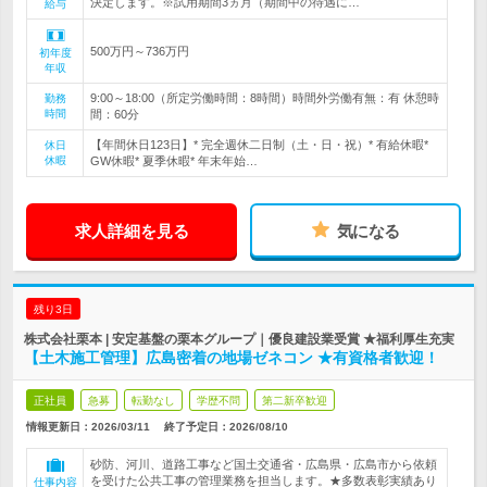
決定します。※試用期間3ヵ月（期間中の待遇に…
給与
500万円～736万円
初年度
年収
9:00～18:00（所定労働時間：8時間）時間外労働有無：有 休憩時
勤務
時間
間：60分
【年間休日123日】* 完全週休二日制（土・日・祝）* 有給休暇*
休日
休暇
GW休暇* 夏季休暇* 年末年始…
求人詳細を見る
気になる
残り3日
株式会社栗本 | 安定基盤の栗本グループ｜優良建設業受賞 ★福利厚生充実
【土木施工管理】広島密着の地場ゼネコン ★有資格者歓迎！
正社員
急募
転勤なし
学歴不問
第二新卒歓迎
情報更新日：2026/03/11
終了予定日：
2026/08/10
砂防、河川、道路工事など国土交通省・広島県・広島市から依頼
を受けた公共工事の管理業務を担当します。★多数表彰実績あり
仕事内容