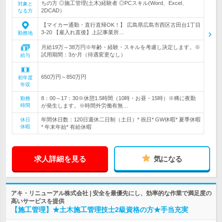
ちの方 ◎施工管理(土木)経験者 ◎PCスキル(Word、Excel、
対象と
2DCAD）
なる方
【マイカー通勤・直行直帰OK！】 広島県広島市西区古田台1丁目
3-20 【雇入れ直後】上記事業所…
勤務地
月給19万～38万円※年齢・経験・スキルを考慮し決定します。※
試用期間：3か月（待遇変更なし）
給与
650万円～850万円
初年度
年収
8：00～17：30※休憩1.5時間（10時・お昼・15時）※稀に夜勤
勤務
時間
が発生します。※時間外労働有無…
年間休日数：120日週休二日制（土日）* 祝日* GW休暇* 夏季休暇
休日
休暇
* 年末年始* 有給休暇
求人詳細を見る
気になる
アキ・リニューアル株式会社 | 安全を最優先にし、効率的な作業で満足度の
高いサービスを提供
【施工管理】★土木施工管理技士2級資格の方★手当充実