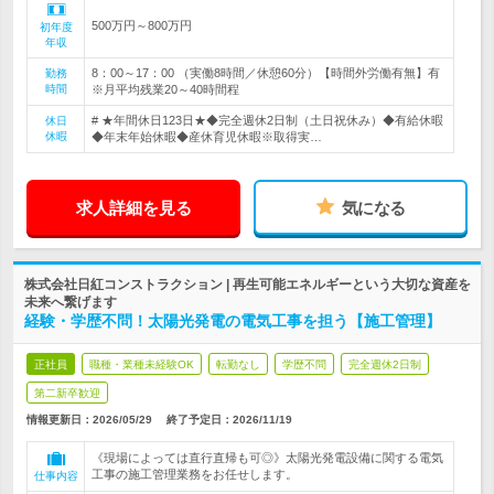
500万円～800万円
初年度
年収
8：00～17：00 （実働8時間／休憩60分）【時間外労働有無】有
勤務
時間
※月平均残業20～40時間程
# ★年間休日123日★◆完全週休2日制（土日祝休み）◆有給休暇
休日
休暇
◆年末年始休暇◆産休育児休暇※取得実…
求人詳細を見る
気になる
株式会社日紅コンストラクション | 再生可能エネルギーという大切な資産を
未来へ繋げます
経験・学歴不問！太陽光発電の電気工事を担う【施工管理】
正社員
職種・業種未経験OK
転勤なし
学歴不問
完全週休2日制
第二新卒歓迎
情報更新日：2026/05/29
終了予定日：
2026/11/19
《現場によっては直行直帰も可◎》太陽光発電設備に関する電気
工事の施工管理業務をお任せします。
仕事内容