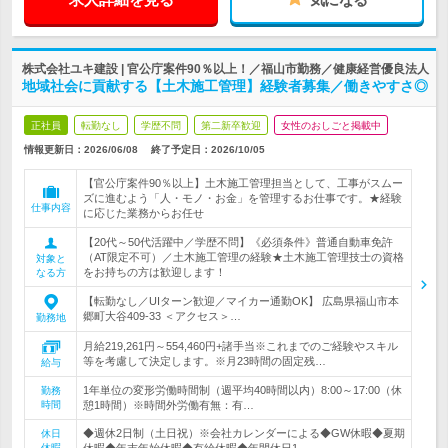
株式会社ユキ建設 | 官公庁案件90％以上！／福山市勤務／健康経営優良法人
地域社会に貢献する【土木施工管理】経験者募集／働きやすさ◎
正社員
転勤なし
学歴不問
第二新卒歓迎
女性のおしごと掲載中
情報更新日：2026/06/08
終了予定日：
2026/10/05
【官公庁案件90％以上】土木施工管理担当として、工事がスムー
ズに進むよう「人・モノ・お金」を管理するお仕事です。★経験
仕事内容
に応じた業務からお任せ
【20代～50代活躍中／学歴不問】《必須条件》普通自動車免許
（AT限定不可）／土木施工管理の経験★土木施工管理技士の資格
対象と
をお持ちの方は歓迎します！
なる方
【転勤なし／UIターン歓迎／マイカー通勤OK】 広島県福山市本
郷町大谷409-33 ＜アクセス＞…
勤務地
月給219,261円～554,460円+諸手当※これまでのご経験やスキル
等を考慮して決定します。※月23時間の固定残…
給与
1年単位の変形労働時間制（週平均40時間以内）8:00～17:00（休
勤務
時間
憩1時間）※時間外労働有無：有…
◆週休2日制（土日祝）※会社カレンダーによる◆GW休暇◆夏期
休日
休暇