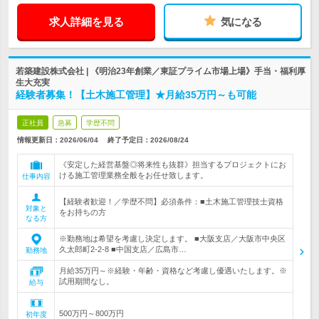
求人詳細を見る
気になる
若築建設株式会社 | 《明治23年創業／東証プライム市場上場》手当・福利厚
生大充実
経験者募集！【土木施工管理】★月給35万円～も可能
正社員
急募
学歴不問
情報更新日：2026/06/04
終了予定日：
2026/08/24
《安定した経営基盤◎将来性も抜群》担当するプロジェクトにお
ける施工管理業務全般をお任せ致します。
仕事内容
【経験者歓迎！／学歴不問】必須条件：■土木施工管理技士資格
対象と
をお持ちの方
なる方
※勤務地は希望を考慮し決定します。 ■大阪支店／大阪市中央区
久太郎町2-2-8 ■中国支店／広島市…
勤務地
月給35万円～※経験・年齢・資格など考慮し優遇いたします。※
試用期間なし。
給与
500万円～800万円
初年度