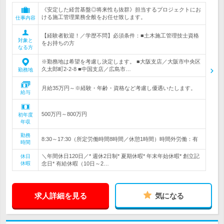
《安定した経営基盤◎将来性も抜群》担当するプロジェクトにお
ける施工管理業務全般をお任せ致します。
仕事内容
【経験者歓迎！／学歴不問】必須条件：■土木施工管理技士資格
対象と
をお持ちの方
なる方
※勤務地は希望を考慮し決定します。 ■大阪支店／大阪市中央区
久太郎町2-2-8 ■中国支店／広島市…
勤務地
月給35万円～※経験・年齢・資格など考慮し優遇いたします。
給与
500万円～800万円
初年度
年収
勤務
8:30～17:30（所定労働時間8時間／休憩1時間）時間外労働：有
時間
＼年間休日120日／* 週休2日制* 夏期休暇* 年末年始休暇* 創立記
休日
休暇
念日* 有給休暇（10日～2…
求人詳細を見る
気になる