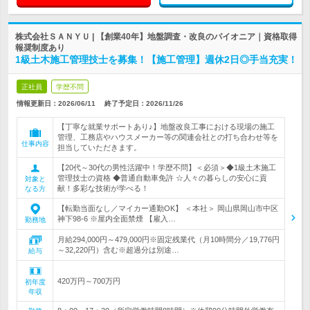
株式会社ＳＡＮＹＵ | 【創業40年】地盤調査・改良のパイオニア｜資格取得
報奨制度あり
1級土木施工管理技士を募集！【施工管理】週休2日◎手当充実！
正社員
学歴不問
情報更新日：2026/06/11
終了予定日：
2026/11/26
【丁寧な就業サポートあり♪】地盤改良工事における現場の施工
管理、工務店やハウスメーカー等の関連会社との打ち合わせ等を
仕事内容
担当していただきます。
【20代～30代の男性活躍中！学歴不問】＜必須＞◆1級土木施工
管理技士の資格 ◆普通自動車免許 ☆人々の暮らしの安心に貢
対象と
献！多彩な技術が学べる！
なる方
【転勤当面なし／マイカー通勤OK】 ＜本社＞ 岡山県岡山市中区
神下98-6 ※屋内全面禁煙 【雇入…
勤務地
月給294,000円～479,000円※固定残業代（月10時間分／19,776円
～32,220円）含む※超過分は別途…
給与
420万円～700万円
初年度
年収