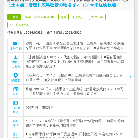
【土木施工管理】広島密着の地場ゼネコン ★未経験歓迎！
正社員
職種・業種未経験OK
急募
転勤なし
学歴不問
第二新卒歓迎
情報更新日：2026/03/11
終了予定日：
2026/08/10
砂防、河川、道路工事など国土交通省・広島県・広島市から依頼
を受けた公共工事の管理業務を担当します。★多数表彰実績あり
仕事内容
《未経験歓迎！10代～60代まで幅広い年代活躍中》■要普通免許
(AT限定可）■大卒以上 □現場の施工管理経験、施工管理技士の資
対象と
格がある方大歓迎！
なる方
【転勤なし／マイカー通勤OK】 広島県広島市西区南観音七丁目
14番20号 【雇入れ直後】上記事業所…
勤務地
月給 288,870円～＋諸手当※上記月給には固定残業代（58,170円
～／月30時間分）を含みます。超過分は別途支…
給与
400万円～450万円
初年度
年収
8：00～17：00所定労働時間：7時間30分休憩時間：1時間30分時
勤務
時間
間外労働有無：有※平均残業時間…
# ★年間休日127日# 休日完全週休2日制(土日祝)※会社カレンダ
休日