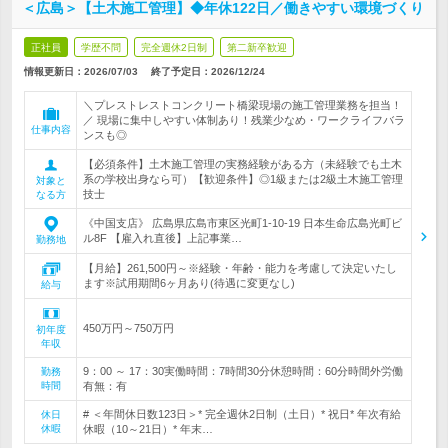
＜広島＞【土木施工管理】◆年休122日／働きやすい環境づくり
正社員
学歴不問
完全週休2日制
第二新卒歓迎
情報更新日：2026/07/03
終了予定日：
2026/12/24
＼プレストレストコンクリート橋梁現場の施工管理業務を担当！
／ 現場に集中しやすい体制あり！残業少なめ・ワークライフバラ
仕事内容
ンスも◎
【必須条件】土木施工管理の実務経験がある方（未経験でも土木
系の学校出身なら可）【歓迎条件】◎1級または2級土木施工管理
対象と
技士
なる方
《中国支店》 広島県広島市東区光町1-10-19 日本生命広島光町ビ
ル8F 【雇入れ直後】上記事業…
勤務地
【月給】261,500円～※経験・年齢・能力を考慮して決定いたし
ます※試用期間6ヶ月あり(待遇に変更なし)
給与
450万円～750万円
初年度
年収
9：00 ～ 17：30実働時間：7時間30分休憩時間：60分時間外労働
勤務
時間
有無：有
# ＜年間休日数123日＞* 完全週休2日制（土日）* 祝日* 年次有給
休日
休暇
休暇（10～21日）* 年末…