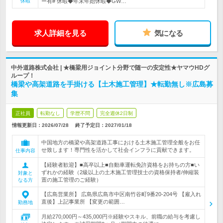
休暇
ー有# 休暇◆年末年始休暇◆GW…
求人詳細を見る
気になる
中外道路株式会社 | ★橋梁用ジョイント分野で随一の安定性★ヤマウHDグ
ループ！
橋梁や高架道路を手掛ける【土木施工管理】★転勤無し※広島募
集
正社員
転勤なし
学歴不問
完全週休2日制
情報更新日：2026/07/28
終了予定日：
2027/01/18
中国地方の橋梁や高架道路工事における土木施工管理全般をお任
せ致します！専門性を活かして社会インフラに貢献できます。
仕事内容
【経験者歓迎】■高卒以上■自動車運転免許資格をお持ちの方■い
ずれかの経験（2級以上の土木施工管理技士の資格保持者/伸縮装
対象と
置の施工管理のご経験）
なる方
【広島営業所】 広島県広島市中区南竹谷町9番20-204号 【雇入れ
直後】上記事業所 【変更の範囲…
勤務地
月給270,000円～435,000円※経験やスキル、前職の給与を考慮し