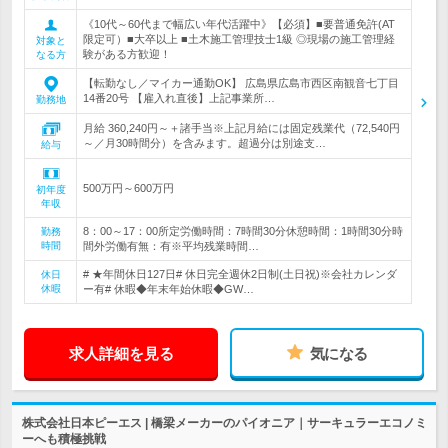
《10代～60代まで幅広い年代活躍中》【必須】■要普通免許(AT
限定可）■大卒以上 ■土木施工管理技士1級 ◎現場の施工管理経
対象と
験がある方歓迎！
なる方
【転勤なし／マイカー通勤OK】 広島県広島市西区南観音七丁目
14番20号 【雇入れ直後】上記事業所…
勤務地
月給 360,240円～＋諸手当※上記月給には固定残業代（72,540円
～／月30時間分）を含みます。超過分は別途支…
給与
500万円～600万円
初年度
年収
8：00～17：00所定労働時間：7時間30分休憩時間：1時間30分時
勤務
時間
間外労働有無：有※平均残業時間…
# ★年間休日127日# 休日完全週休2日制(土日祝)※会社カレンダ
休日
休暇
ー有# 休暇◆年末年始休暇◆GW…
求人詳細を見る
気になる
株式会社日本ピーエス | 橋梁メーカーのパイオニア｜サーキュラーエコノミ
ーへも積極挑戦