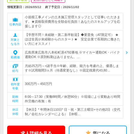
情報更新日：2026/05/12
終了予定日：
2026/11/02
小規模工事メインの土木施工管理スタッフとして従事いただきま
す。★資格取得費用を全額会社負担！あなたのスキルアップを応
仕事内容
援します◎
【学歴不問！未経験・第二新卒歓迎】◆要普免（AT限定可） ★
ほぼ全員が未経験からのスタート★ 安定企業で長期的に働きた
対象と
い方にオススメ！
なる方
広島県東広島市八本松町原4792番地 ※マイカー通勤OK・バイク
通勤OK ※原則転勤はありません。…
勤務地
月給25万円～+諸手当※年齢、経験、能力を考慮の上、優遇しま
す※試用期間3ヵ月（待遇変更なし）※固定残業代43,80…
給与
300万円～450万円
初年度
年収
8:00～17:30（実働8時間／休憩90分）※現場により変動あり時間
勤務
時間
外労働の有無：有
【休日】* 年間休日110日* 日・祝・第三土曜日+その他2日（交代
休日
休暇
制／会社カレンダーによる）【休暇…
求人詳細を見る
気になる