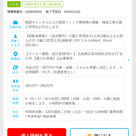
正社員
学歴不問
第二新卒歓迎
情報更新日：2026/05/22
終了予定日：
2026/11/12
橋梁やトンネルなどの道路インフラ構造物の補修・補強工事の施
工管理をお任せします。
仕事内容
【経験者募集】《必須要件》◎施工管理技士(土木)2級以上をお持
ちの方 ◎施工管理(土木)経験者 ◎PCスキル(Word、Excel、
対象と
2DCAD）
なる方
【マイカー通勤・直行直帰OK！】 広島県広島市西区古田台1丁目
3-20 【雇入れ直後】上記事業所…
勤務地
月給19万～38万円※年齢・経験・スキルを考慮し決定します。※
試用期間：3か月（待遇変更なし）
給与
400万円～850万円
初年度
年収
8：00～17：30※休憩1.5時間（10時・お昼・15時）※稀に夜勤
勤務
時間
が発生します。※時間外労働有無…
年間休日数：120日週休二日制（土日）* 祝日* GW休暇* 夏季休暇
休日
休暇
* 年末年始* 有給休暇
求人詳細を見る
気になる