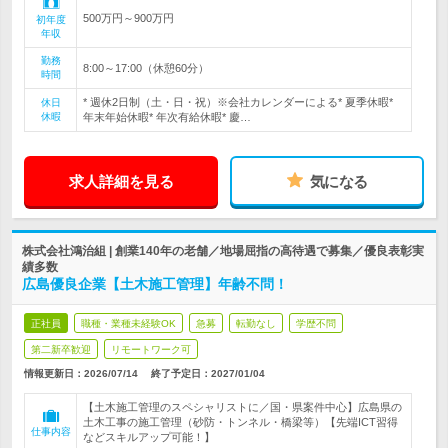
500万円～900万円
初年度
年収
勤務
8:00～17:00（休憩60分）
時間
* 週休2日制（土・日・祝）※会社カレンダーによる* 夏季休暇*
休日
休暇
年末年始休暇* 年次有給休暇* 慶…
求人詳細を見る
気になる
株式会社鴻治組 | 創業140年の老舗／地場屈指の高待遇で募集／優良表彰実
績多数
広島優良企業【土木施工管理】年齢不問！
正社員
職種・業種未経験OK
急募
転勤なし
学歴不問
第二新卒歓迎
リモートワーク可
情報更新日：2026/07/14
終了予定日：
2027/01/04
【土木施工管理のスペシャリストに／国・県案件中心】広島県の
土木工事の施工管理（砂防・トンネル・橋梁等）【先端ICT習得
仕事内容
などスキルアップ可能！】