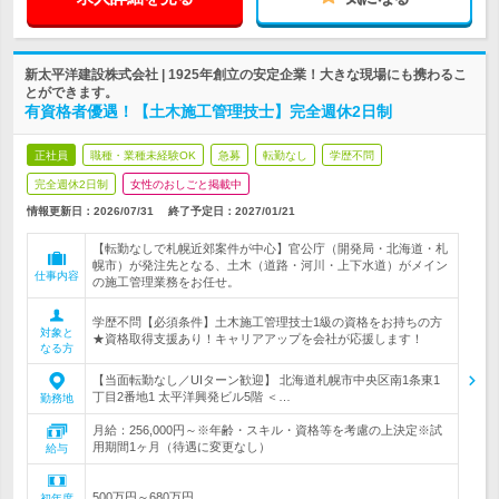
新太平洋建設株式会社 | 1925年創立の安定企業！大きな現場にも携わるこ
とができます。
有資格者優遇！【土木施工管理技士】完全週休2日制
正社員
職種・業種未経験OK
急募
転勤なし
学歴不問
完全週休2日制
女性のおしごと掲載中
情報更新日：2026/07/31
終了予定日：
2027/01/21
【転勤なしで札幌近郊案件が中心】官公庁（開発局・北海道・札
幌市）が発注先となる、土木（道路・河川・上下水道）がメイン
仕事内容
の施工管理業務をお任せ。
学歴不問【必須条件】土木施工管理技士1級の資格をお持ちの方
対象と
★資格取得支援あり！キャリアアップを会社が応援します！
なる方
【当面転勤なし／UIターン歓迎】 北海道札幌市中央区南1条東1
丁目2番地1 太平洋興発ビル5階 ＜…
勤務地
月給：256,000円～※年齢・スキル・資格等を考慮の上決定※試
用期間1ヶ月（待遇に変更なし）
給与
500万円～680万円
初年度