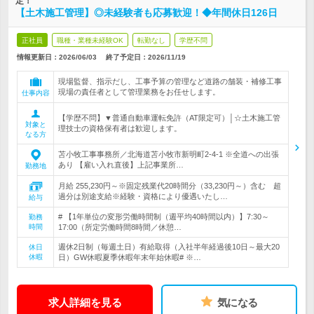
定！
【土木施工管理】◎未経験者も応募歓迎！◆年間休日126日
正社員
職種・業種未経験OK
転勤なし
学歴不問
情報更新日：2026/06/03
終了予定日：
2026/11/19
現場監督、指示だし、工事予算の管理など道路の舗装・補修工事
現場の責任者として管理業務をお任せします。
仕事内容
【学歴不問】▼普通自動車運転免許（AT限定可）│☆土木施工管
対象と
理技士の資格保有者は歓迎します。
なる方
苫小牧工事事務所／北海道苫小牧市新明町2-4-1 ※全道への出張
あり 【雇い入れ直後】上記事業所…
勤務地
月給 255,230円～※固定残業代20時間分（33,230円～）含む 超
過分は別途支給※経験・資格により優遇いたし…
給与
# 【1年単位の変形労働時間制（週平均40時間以内）】7:30～
勤務
時間
17:00（所定労働時間8時間／休憩…
週休2日制（毎週土日）有給取得（入社半年経過後10日～最大20
休日
休暇
日）GW休暇夏季休暇年末年始休暇# ※…
求人詳細を見る
気になる