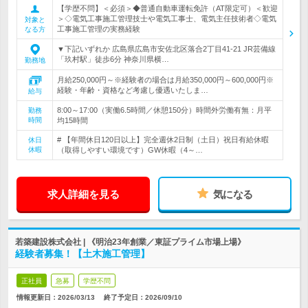
【学歴不問】＜必須＞◆普通自動車運転免許（AT限定可）＜歓迎
＞◇電気工事施工管理技士や電気工事士、電気主任技術者◇電気
対象と
工事施工管理の実務経験
なる方
▼下記いずれか 広島県広島市安佐北区落合2丁目41-21 JR芸備線
「玖村駅」徒歩6分 神奈川県横…
勤務地
月給250,000円～※経験者の場合は月給350,000円～600,000円※
経験・年齢・資格など考慮し優遇いたしま…
給与
8:00～17:00（実働6.5時間／休憩150分）時間外労働有無：月平
勤務
時間
均15時間
# 【年間休日120日以上】完全週休2日制（土日）祝日有給休暇
休日
休暇
（取得しやすい環境です）GW休暇（4～…
求人詳細を見る
気になる
若築建設株式会社 | 《明治23年創業／東証プライム市場上場》
経験者募集！【土木施工管理】
正社員
急募
学歴不問
情報更新日：2026/03/13
終了予定日：
2026/09/10