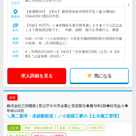
施工管理技士お持ちの方
なる方
【車通勤OK】 【本社】 愛知県知多市岡田字宝ノ脇 14番地4
Chita155R 1階101号室…
勤務地
【月給】40万円～☆★前職給を最大限考慮します★☆※上記はあ
くまで最低保証額です。 年齢、経験、能力を考慮の上、優遇…
給与
8:00～17:00（うち休憩60分）※所定労働時間8時間※時間外労働
勤務
時間
の有無：有（月10時間ほど）
# ＜年間休日120日＞# 【休日】* 完全週休2日制（土日）# 【休
休日
休暇
暇】* お盆休暇（約5日）* …
求人詳細を見る
気になる
新着
株式会社三井開発 | 官公庁や大手企業と安定取引◆賞与年2回◆社宅あり◆
年休110日
＼第二新卒・未経験歓迎！／小規模工事の【土木施工管理】
正社員
職種・業種未経験OK
急募
転勤なし
学歴不問
第二新卒歓迎
女性のおしごと掲載中