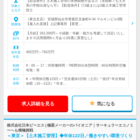
【必須条件】土木施工管理の実務経験がある方（未経験でも土木
系の学校出身なら可）【歓迎条件】◎1級または2級土木施工管理
対象と
技士
なる方
《東北支店》 宮城県仙台市青葉区支倉町4-34 マルキンビル5階
【雇入れ直後】上記事業所 【変更…
勤務地
【月給】261,500円～※経験・年齢・能力を考慮して決定いたし
ます※試用期間6ヶ月あり(待遇に変更なし)
給与
450万円～750万円
初年度
年収
9：00 ～ 17：30実働時間：7時間30分休憩時間：60分時間外労働
勤務
時間
有無：有
# ＜年間休日数123日＞* 完全週休2日制（土日）* 祝日* 年次有給
休日
休暇
休暇（10～21日）* 年末…
求人詳細を見る
気になる
株式会社日本ピーエス | 橋梁メーカーのパイオニア｜サーキュラーエコノミ
ーへも積極挑戦
＜東京＞【土木施工管理】◆年休122日／働きやすい環境づくり