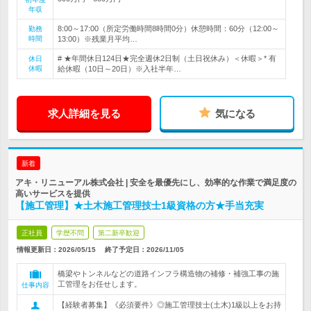
年収
8:00～17:00（所定労働時間8時間0分）休憩時間：60分（12:00～
勤務
時間
13:00）※残業月平均…
# ★年間休日124日★完全週休2日制（土日祝休み）＜休暇＞* 有
休日
休暇
給休暇（10日～20日）※入社半年…
求人詳細を見る
気になる
新着
アキ・リニューアル株式会社 | 安全を最優先にし、効率的な作業で満足度の
高いサービスを提供
【施工管理】★土木施工管理技士1級資格の方★手当充実
正社員
学歴不問
第二新卒歓迎
情報更新日：2026/05/15
終了予定日：
2026/11/05
橋梁やトンネルなどの道路インフラ構造物の補修・補強工事の施
工管理をお任せします。
仕事内容
【経験者募集】《必須要件》◎施工管理技士(土木)1級以上をお持