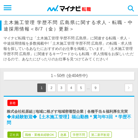
土木施工管理 学歴不問 広島県に関する求人・転職・中
途採用情報＜8/7（金）更新＞
マイナビ転職では「土木施工管理 学歴不問 広島県」に関連する転職・求人・
中途採用情報を多数掲載中!「土木施工管理 学歴不問 広島県」の転職・求人情
報を探しているあなたにおすすめのお仕事を掲載しています。「土木施工管理
学歴不問 広島県」に関連するキーワードからも転職・求人情報をお探しいただ
けるので、あなたにぴったりのお仕事を見つけてみてください!
1～50件 (全404件中)
…
1
2
3
4
5
9
新着
株式会社松原組 | 地域に根ざす地域密着型企業｜各種手当＆福利厚生充実
◆未経験歓迎◆【土木施工管理】福山勤務＊賞与年3回 ＊学歴不
問
正社員
職種・業種未経験OK
急募
学歴不問
第二新卒歓迎