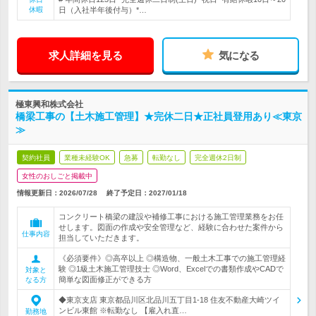
休暇
日（入社半年後付与）*…
求人詳細を見る
気になる
極東興和株式会社
橋梁工事の【土木施工管理】★完休二日★正社員登用あり≪東京
≫
契約社員
業種未経験OK
急募
転勤なし
完全週休2日制
女性のおしごと掲載中
情報更新日：2026/07/28
終了予定日：
2027/01/18
コンクリート橋梁の建設や補修工事における施工管理業務をお任
せします。図面の作成や安全管理など、経験に合わせた案件から
仕事内容
担当していただきます。
《必須要件》◎高卒以上 ◎構造物、一般土木工事での施工管理経
験 ◎1級土木施工管理技士 ◎Word、Excelでの書類作成やCADで
対象と
簡単な図面修正ができる方
なる方
◆東京支店 東京都品川区北品川五丁目1-18 住友不動産大崎ツイ
ンビル東館 ※転勤なし 【雇入れ直…
勤務地