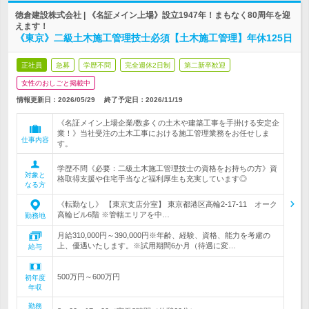
徳倉建設株式会社 | 《名証メイン上場》設立1947年！まもなく80周年を迎
えます！
《東京》二級土木施工管理技士必須【土木施工管理】年休125日
正社員
急募
学歴不問
完全週休2日制
第二新卒歓迎
女性のおしごと掲載中
情報更新日：2026/05/29
終了予定日：
2026/11/19
《名証メイン上場企業/数多くの土木や建築工事を手掛ける安定企
業！》当社受注の土木工事における施工管理業務をお任せしま
仕事内容
す。
学歴不問《必要：二級土木施工管理技士の資格をお持ちの方》資
対象と
格取得支援や住宅手当など福利厚生も充実しています◎
なる方
《転勤なし》 【東京支店分室】 東京都港区高輪2-17-11 オーク
高輪ビル6階 ※管轄エリアを中…
勤務地
月給310,000円～390,000円※年齢、経験、資格、能力を考慮の
上、優遇いたします。※試用期間6か月（待遇に変…
給与
500万円～600万円
初年度
年収
勤務