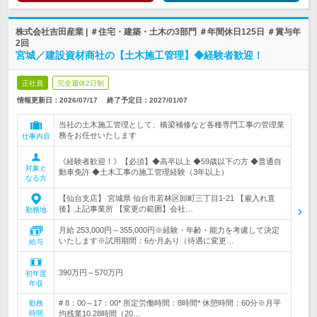
株式会社吉田産業 | ＃住宅・建築・土木の3部門 ＃年間休日125日 ＃賞与年
2回
宮城／建設資材商社の【土木施工管理】◆経験者歓迎！
正社員
完全週休2日制
情報更新日：2026/07/17
終了予定日：
2027/01/07
当社の土木施工管理として、橋梁補修など各種専門工事の管理業
務をお任せいたします
仕事内容
《経験者歓迎！》【必須】◆高卒以上 ◆59歳以下の方 ◆普通自
対象と
動車免許 ◆土木工事の施工管理経験（3年以上）
なる方
【仙台支店】 宮城県 仙台市若林区卸町三丁目1-21 【雇入れ直
後】上記事業所 【変更の範囲】会社…
勤務地
月給 253,000円～355,000円※経験・年齢・能力を考慮して決定
いたします※試用期間：6か月あり（待遇に変更…
給与
390万円～570万円
初年度
年収
# 8：00～17：00* 所定労働時間：8時間* 休憩時間：60分※月平
勤務
時間
均残業10.28時間（20…