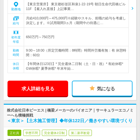
【東京営業所】 東京都杉並区和泉1-22-19号 朝日生命代田橋ビル
11F 【雇入れ直後】上記事業…
勤務地
月給410,000円～475,000円※経験やスキル、前職の給与を考慮し
決定します。※試用期間3ヵ月（期間中の待遇に…
給与
650万円～750万円
初年度
年収
9:00～18:00（所定労働時間：8時間）時間外労働有無：有 休憩時
勤務
時間
間：60分
【年間休日123日】* 完全週休二日制（土・日・祝）* 有給休暇*
休日
休暇
GW休暇* 夏季休暇* 年末年始…
求人詳細を見る
気になる
株式会社日本ピーエス | 橋梁メーカーのパイオニア｜サーキュラーエコノミ
ーへも積極挑戦
＜東京＞【土木施工管理】◆年休122日／働きやすい環境づくり
正社員
学歴不問
完全週休2日制
第二新卒歓迎