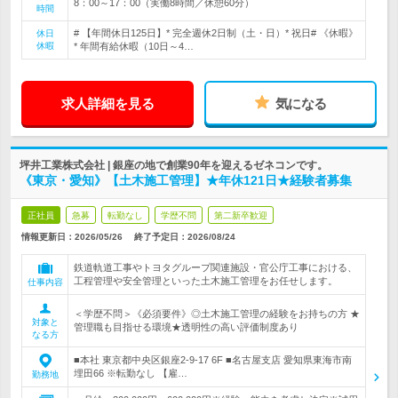
8：00～17：00（実働8時間／休憩60分）
時間
# 【年間休日125日】* 完全週休2日制（土・日）* 祝日# 《休暇》
休日
休暇
* 年間有給休暇（10日～4…
求人詳細を見る
気になる
坪井工業株式会社 | 銀座の地で創業90年を迎えるゼネコンです。
《東京・愛知》【土木施工管理】★年休121日★経験者募集
正社員
急募
転勤なし
学歴不問
第二新卒歓迎
情報更新日：2026/05/26
終了予定日：
2026/08/24
鉄道軌道工事やトヨタグループ関連施設・官公庁工事における、
工程管理や安全管理といった土木施工管理をお任せします。
仕事内容
＜学歴不問＞《必須要件》◎土木施工管理の経験をお持ちの方 ★
対象と
管理職も目指せる環境★透明性の高い評価制度あり
なる方
■本社 東京都中央区銀座2-9-17 6F ■名古屋支店 愛知県東海市南
埋田66 ※転勤なし 【雇…
勤務地