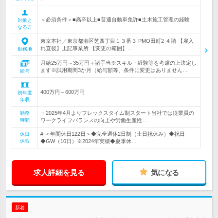
＜必須条件＞■高卒以上■普通自動車免許■土木施工管理の経験
対象と
なる方
東京本社／東京都港区芝四丁目１３番３ PMO田町2 ４階 【雇入
れ直後】上記事業所 【変更の範囲】…
勤務地
月給25万円～35万円＋諸手当※スキル・経験等を考慮の上決定し
ます※試用期間3か月（給与額等、条件に変更はありません…
給与
400万円～600万円
初年度
年収
・2025年4月よりフレックスタイム制スタート当社では従業員の
勤務
時間
ワークライフバランスの向上や労働生産性…
# ＜年間休日122日＞◆完全週休2日制（土日祝休み）◆祝日
休日
休暇
◆GW（10日）※2024年実績◆夏季休…
求人詳細を見る
気になる
新着