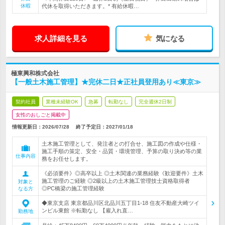
休暇
代休を取得いただきます。* 有給休暇…
求人詳細を見る
気になる
極東興和株式会社
【一般土木施工管理】★完休二日★正社員登用あり≪東京≫
契約社員
業種未経験OK
急募
転勤なし
完全週休2日制
女性のおしごと掲載中
情報更新日：2026/07/28
終了予定日：
2027/01/18
土木施工管理として、発注者との打合せ、施工図の作成や仕様・
施工手順の策定、安全・品質・環境管理、予算の取り決め等の業
仕事内容
務をお任せします。
《必須要件》◎高卒以上 ◎土木関連の業務経験《歓迎要件》土木
施工管理のご経験 ◎2級以上の土木施工管理技士資格取得者
対象と
◎PC橋梁の施工管理経験
なる方
◆東京支店 東京都品川区北品川五丁目1-18 住友不動産大崎ツイ
ンビル東館 ※転勤なし 【雇入れ直…
勤務地