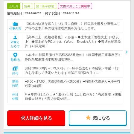
正社員
急募
第二新卒歓迎
女性のおしごと掲載中
情報更新日：2026/06/05
終了予定日：
2026/11/26
《地域の快適な暮らしづくりに貢献！》静岡県中部及び東部エリ
ア等の土木工事の現場管理業務をお任せします。
仕事内容
【高卒以上｜経験者募集】＜必須＞◆土木施工管理技士（2級以
上）◆基本的なPCスキル（Word、Excelの入力）◆普通自動車免
対象と
許（AT限定可）
なる方
＜本社＞ 静岡県藤枝市高柳2333番地の1 ＜静岡東部工事事務所＞
静岡県駿東郡清水町卸団地269…
勤務地
月給 209,600円～573,000円（一律手当含む）※経験・年齢・能
力を考慮して決定いたします※試用期間3カ月（…
給与
■8:00～17:00（実働8時間／休憩60分）■時間外労働あり■月平均
勤務
時間
残業20時間
# ★年間休日127日★* 週休2日制（土日祝休み）* 有給休暇（採用
休日
休暇
時最大15日）* 育児特別休暇…
求人詳細を見る
気になる