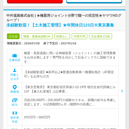
中外道路株式会社 | ★橋梁用ジョイント分野で随一の安定性★ヤマウHDグ
ループ！
未経験歓迎！【土木施工管理】★年間休日123日※東京募集
正社員
職種・業種未経験OK
転勤なし
学歴不問
完全週休2日制
情報更新日：2026/07/28
終了予定日：
2027/01/18
橋梁・高架道路に用いる伸縮装置（ジョイント）の施工管理業務
をお任せ致します！専門性を活かして社会インフラに貢献できま
仕事内容
す。
【未経験歓迎】■高卒以上■普通自動車第一種運転免許（AT限定
対象と
可）をお持ちの方
なる方
【東京営業所】 東京都杉並区和泉1-22-19号 朝日生命代田橋ビル
11F 【雇入れ直後】上記事業…
勤務地
月給230,000円～320,000円※経験やスキル、前職の給与を考慮し
決定します。※試用期間3ヵ月（期間中の待遇に…
給与
370万円～500万円
初年度
年収