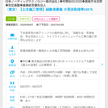
日本ノーディッグテクノロジー株式会社 | ◆年間休日125日◆資格手当充実
◆安定基盤◆健康経営優良法人
〈東京〉【土木施工管理】経験者募集 ※育休取得率100％
正社員
学歴不問
女性のおしごと掲載中
情報更新日：2026/08/07
終了予定日：
2027/01/28
下水道管等の地下インフラの老朽化に対し「高耐久化・長寿命
化」等を目的とした、ライフラインのリニューアル工事の施工管
仕事内容
理をお任せします
普通自動車第一種免許と土木施工管理経験・資格をお持ちの方
対象と
なる方
◆本社◆ 東京都品川区南大井6-20-14 イーストスクエア大森5F
【雇入れ直後】上記事業所 【…
勤務地
月給：250,000円～500,000円※経験・年齢・能力を考慮して決定
いたします。※試用期間6ヵ月あり（待遇に変更…
給与
500万円～650万円
初年度
年収
8:00～17:00 * 所定労働時間：8時間* 休憩時間：60分* 時間外労
勤務
時間
働：あり
〈年間休日125日〉* 週休2日制（土日祝日）└休日出勤の場合は
休日