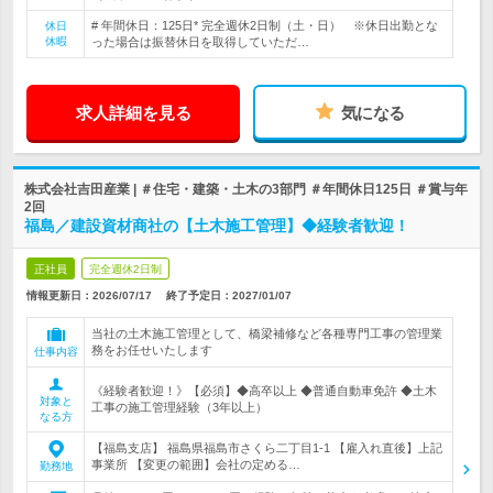
# 年間休日：125日* 完全週休2日制（土・日） ※休日出勤とな
休日
休暇
った場合は振替休日を取得していただ…
求人詳細を見る
気になる
株式会社吉田産業 | ＃住宅・建築・土木の3部門 ＃年間休日125日 ＃賞与年
2回
福島／建設資材商社の【土木施工管理】◆経験者歓迎！
正社員
完全週休2日制
情報更新日：2026/07/17
終了予定日：
2027/01/07
当社の土木施工管理として、橋梁補修など各種専門工事の管理業
務をお任せいたします
仕事内容
《経験者歓迎！》【必須】◆高卒以上 ◆普通自動車免許 ◆土木
対象と
工事の施工管理経験（3年以上）
なる方
【福島支店】 福島県福島市さくら二丁目1-1 【雇入れ直後】上記
事業所 【変更の範囲】会社の定める…
勤務地