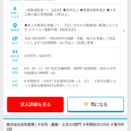
《経験者歓迎！》【必須】◆高卒以上 ◆普通自動車免許 ◆土木
対象と
工事の施工管理経験（3年以上）
なる方
◆本人の希望を考慮して、 下記いずれかの勤務地へ配属となりま
す ※マイカー通勤可能 【秋田支店】…
勤務地
月給 236,000円～338,000円※経験・年齢・能力を考慮して決定
いたします※試用期間：6か月あり（待遇に変更…
給与
370万円～550万円
初年度
年収
# 8：00～17：00* 所定労働時間：8時間* 休憩時間：60分※月平
勤務
時間
均残業10.28時間（20…
# 年間休日：125日* 完全週休2日制（土・日） ※休日出勤とな
休日
休暇
った場合は振替休日を取得していただ…
求人詳細を見る
気になる
株式会社吉田産業 | ＃住宅・建築・土木の3部門 ＃年間休日125日 ＃賞与年
2回