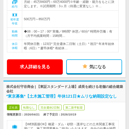
月給：45万8400円～69万4000円※年齢・経験・能力をもとに決
定します。※試用期間：3ヶ月（待遇に変更なし）※…
給与
500万円～850万円
初年度
年収
◆08：00～17：00* 実働／8時間* 休憩／60分* 時間外労働：有
勤務
時間
（月平均残業時間：15時間…
年間休日数：123日* 完全週休二日制（土日）* 祝日* 年末年始休
休日
休暇
暇（6日）* 慶弔休暇* 有給休…
求人詳細を見る
気になる
株式会社守谷商会 | 【東証スタンダード上場】成長を続ける老舗の総合建築
会社
*東京募集*【土木施工管理】年休121日★ムリな納期設定なし
正社員
転勤なし
完全週休2日制
第二新卒歓迎
情報更新日：2026/04/21
終了予定日：
2026/10/19
【WEB面接OK】橋梁・ダム・砂防・護岸などの土木関連工事現
場にて、施工管理業務をご担当いただきます。自分の仕事が地図