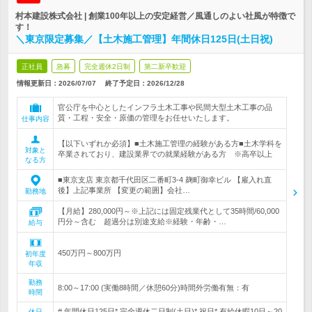
村本建設株式会社 | 創業100年以上の安定経営／風通しのよい社風が特徴で
す！
＼東京限定募集／【土木施工管理】年間休日125日(土日祝)
正社員
急募
完全週休2日制
第二新卒歓迎
情報更新日：2026/07/07
終了予定日：
2026/12/28
官公庁を中心としたインフラ土木工事や民間大型土木工事の品
質・工程・安全・原価の管理をお任せいたします。
仕事内容
【以下いずれか必須】■土木施工管理の経験がある方■土木学科を
対象と
卒業されており、建設業界での就業経験がある方 ※高卒以上
なる方
■東京支店 東京都千代田区二番町3-4 麹町御幸ビル 【雇入れ直
後】上記事業所 【変更の範囲】会社…
勤務地
【月給】280,000円～※上記には固定残業代として35時間/60,000
円分～含む 超過分は別途支給※経験・年齢・…
給与
450万円～800万円
初年度
年収
勤務
8:00～17:00 (実働8時間／休憩60分)時間外労働有無：有
時間
# 年間休日125日* 完全週休二日制(土日)* 祝日* 有給休暇10日～20
休日