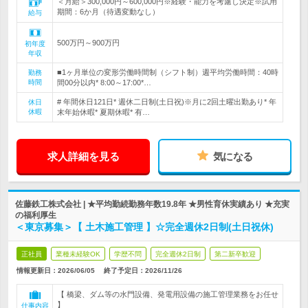
＜月給＞300,000円～600,000円※経験・能力を考慮し決定※試用
期間：6か月（待遇変動なし）
給与
500万円～900万円
初年度
年収
■1ヶ月単位の変形労働時間制（シフト制）週平均労働時間：40時
勤務
時間
間00分以内* 8:00～17:00*…
# 年間休日121日* 週休二日制(土日祝)※月に2回土曜出勤あり* 年
休日
休暇
末年始休暇* 夏期休暇* 有…
求人詳細を見る
気になる
佐藤鉄工株式会社 | ★平均勤続勤務年数19.8年 ★男性育休実績あり ★充実
の福利厚生
＜東京募集＞【 土木施工管理 】☆完全週休2日制(土日祝休)
正社員
業種未経験OK
学歴不問
完全週休2日制
第二新卒歓迎
情報更新日：2026/06/05
終了予定日：
2026/11/26
【 橋梁、ダム等の水門設備、発電用設備の施工管理業務をお任せ
】
仕事内容