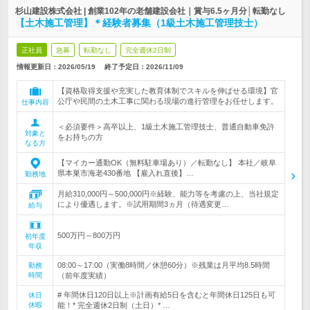
杉山建設株式会社 | 創業102年の老舗建設会社｜賞与6.5ヶ月分│転勤なし
【土木施工管理】＊経験者募集（1級土木施工管理技士）
正社員
急募
転勤なし
完全週休2日制
情報更新日：2026/05/19
終了予定日：
2026/11/09
【資格取得支援や充実した教育体制でスキルを伸ばせる環境】官
公庁や民間の土木工事に関わる現場の進行管理をお任せします。
仕事内容
＜必須要件＞高卒以上、1級土木施工管理技士、普通自動車免許
対象と
をお持ちの方
なる方
【マイカー通勤OK（無料駐車場あり）／転勤なし】 本社／岐阜
県本巣市海老430番地 【雇入れ直後】…
勤務地
月給310,000円～500,000円※経験、能力等を考慮の上、当社規定
により優遇します。※試用期間3ヵ月（待遇変更…
給与
500万円～800万円
初年度
年収
08:00～17:00（実働8時間／休憩60分）※残業は月平均8.5時間
勤務
時間
（前年度実績）
# 年間休日120日以上※計画有給5日を含むと年間休日125日も可
休日
休暇
能！* 完全週休2日制（土日）* …