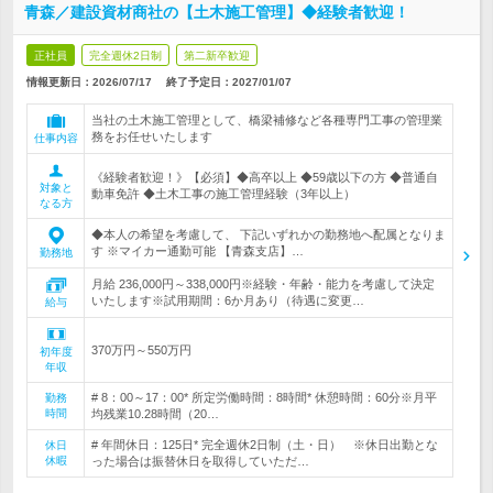
青森／建設資材商社の【土木施工管理】◆経験者歓迎！
正社員
完全週休2日制
第二新卒歓迎
情報更新日：2026/07/17
終了予定日：
2027/01/07
当社の土木施工管理として、橋梁補修など各種専門工事の管理業
務をお任せいたします
仕事内容
《経験者歓迎！》【必須】◆高卒以上 ◆59歳以下の方 ◆普通自
対象と
動車免許 ◆土木工事の施工管理経験（3年以上）
なる方
◆本人の希望を考慮して、 下記いずれかの勤務地へ配属となりま
す ※マイカー通勤可能 【青森支店】…
勤務地
月給 236,000円～338,000円※経験・年齢・能力を考慮して決定
いたします※試用期間：6か月あり（待遇に変更…
給与
370万円～550万円
初年度
年収
# 8：00～17：00* 所定労働時間：8時間* 休憩時間：60分※月平
勤務
時間
均残業10.28時間（20…
# 年間休日：125日* 完全週休2日制（土・日） ※休日出勤とな
休日
休暇
った場合は振替休日を取得していただ…