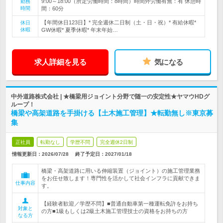
9:00～18:00（所定労働時間：8時間）時間外労働有無：有 休憩時
勤務
時間
間：60分
【年間休日123日】* 完全週休二日制（土・日・祝）* 有給休暇*
休日
休暇
GW休暇* 夏季休暇* 年末年始…
求人詳細を見る
気になる
中外道路株式会社 | ★橋梁用ジョイント分野で随一の安定性★ヤマウHDグ
ループ！
橋梁や高架道路を手掛ける【土木施工管理】★転勤無し※東京募
集
正社員
転勤なし
学歴不問
完全週休2日制
情報更新日：2026/07/28
終了予定日：
2027/01/18
橋梁・高架道路に用いる伸縮装置（ジョイント）の施工管理業務
をお任せ致します！専門性を活かして社会インフラに貢献できま
仕事内容
す。
【経験者歓迎／学歴不問】■普通自動車第一種運転免許をお持ち
対象と
の方■1級もしくは2級土木施工管理技士の資格をお持ちの方
なる方