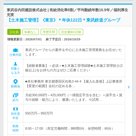
東武谷内田建設株式会社 | 有給消化率8割／平均勤続年数16.9年／福利厚生
充実
【土木施工管理】《東京》＊年休122日＊東武鉄道グループ
正社員
転勤なし
学歴不問
完全週休2日制
情報更新日：2026/07/01
終了予定日：
2026/10/29
東武グループからの案件を中心に土木施工管理業務をお任せいた
します。
仕事内容
【経験者募集】＜必須＞■土木施工管理経験■土木施工管理技士(2
対象と
級以上)をお持ちの方はぜひご応募ください
なる方
■本社事務所 東京都墨田区向島3-44-4 【雇入れ直後】上記事業所
【変更の範囲】会社の定める各…
勤務地
月給300,000円～425,000円（一律固定手当を含む）＋諸手当＋賞
与※経験・能力により、優遇いたします。※試用…
給与
550万円～950万円
初年度
年収
勤務
8:00～17:00 （所定労働時間：8時間0分、休憩時間：60分）
時間