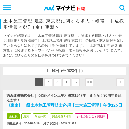
土木施工管理 建設 東京都に関する求人・転職・中途採
用情報＜8/7（金）更新＞
マイナビ転職では「土木施工管理 建設 東京都」に関連する転職・求人・中途
採用情報を多数掲載中!「土木施工管理 建設 東京都」の転職・求人情報を探し
ているあなたにおすすめのお仕事を掲載しています。「土木施工管理 建設 東
京都」に関連するキーワードからも転職・求人情報をお探しいただけるので、
あなたにぴったりのお仕事を見つけてみてください!
1～50件 (全7623件中)
…
1
2
3
4
5
100
徳倉建設株式会社 | 《名証メイン上場》設立1947年！まもなく80周年を迎
えます！
《東京》一級土木施工管理技士必須【土木施工管理】年休125日
正社員
急募
学歴不問
完全週休2日制
女性のおしごと掲載中
情報更新日：2026/05/29
終了予定日：
2026/11/19