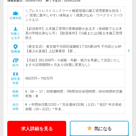
情報更新日：2026/07/03
終了予定日：
2026/12/24
＼プレストレストコンクリート橋梁現場の施工管理業務を担当！
／ 現場に集中しやすい体制あり！残業少なめ・ワークライフバラ
仕事内容
ンスも◎
【必須条件】土木施工管理の実務経験がある方（未経験でも土木
系の学校出身なら可）【歓迎条件】◎1級または2級土木施工管理
対象と
技士
なる方
《東京支店》 東京都千代田区猿樂町1丁目5番18号 千代田ビル6F
【雇入れ直後】上記事業所 【変…
勤務地
【月給】261,500円～※経験・年齢・能力を考慮して決定いたし
ます※試用期間6ヶ月あり(待遇に変更なし)
給与
450万円～750万円
初年度
年収
9：00 ～ 17：30実働時間：7時間30分休憩時間：60分時間外労働
勤務
時間
有無：有
# ＜年間休日数123日＞* 完全週休2日制（土日）* 祝日* 年次有給
休日
休暇
休暇（10～21日）* 年末…
求人詳細を見る
気になる