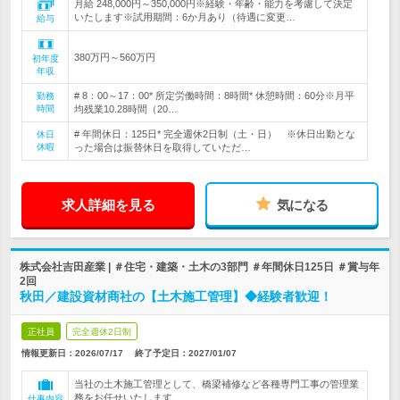
月給 248,000円～350,000円※経験・年齢・能力を考慮して決定
いたします※試用期間：6か月あり（待遇に変更…
給与
380万円～560万円
初年度
年収
# 8：00～17：00* 所定労働時間：8時間* 休憩時間：60分※月平
勤務
時間
均残業10.28時間（20…
# 年間休日：125日* 完全週休2日制（土・日） ※休日出勤とな
休日
休暇
った場合は振替休日を取得していただ…
求人詳細を見る
気になる
株式会社吉田産業 | ＃住宅・建築・土木の3部門 ＃年間休日125日 ＃賞与年
2回
秋田／建設資材商社の【土木施工管理】◆経験者歓迎！
正社員
完全週休2日制
情報更新日：2026/07/17
終了予定日：
2027/01/07
当社の土木施工管理として、橋梁補修など各種専門工事の管理業
務をお任せいたします
仕事内容