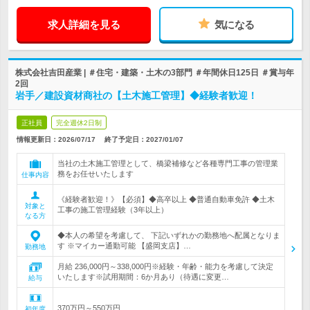
求人詳細を見る
気になる
株式会社吉田産業 | ＃住宅・建築・土木の3部門 ＃年間休日125日 ＃賞与年
2回
岩手／建設資材商社の【土木施工管理】◆経験者歓迎！
正社員
完全週休2日制
情報更新日：2026/07/17
終了予定日：
2027/01/07
当社の土木施工管理として、橋梁補修など各種専門工事の管理業
務をお任せいたします
仕事内容
《経験者歓迎！》【必須】◆高卒以上 ◆普通自動車免許 ◆土木
対象と
工事の施工管理経験（3年以上）
なる方
◆本人の希望を考慮して、 下記いずれかの勤務地へ配属となりま
す ※マイカー通勤可能 【盛岡支店】…
勤務地
月給 236,000円～338,000円※経験・年齢・能力を考慮して決定
いたします※試用期間：6か月あり（待遇に変更…
給与
370万円～550万円
初年度