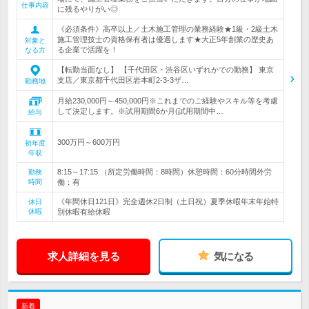
仕事内容
に残るやりがい◎
《必須条件》高卒以上／土木施工管理の業務経験★1級・2級土木
施工管理技士の資格保有者は優遇します★大正5年創業の歴史あ
対象と
る企業で活躍を！
なる方
【転勤当面なし】 【千代田区・渋谷区いずれかでの勤務】 東京
支店／東京都千代田区岩本町2-3-3ザ…
勤務地
月給230,000円～450,000円※これまでのご経験やスキル等を考慮
して決定します。※試用期間6か月(試用期間中…
給与
300万円～600万円
初年度
年収
8:15～17:15 （所定労働時間：8時間）休憩時間：60分時間外労
勤務
時間
働：有
《年間休日121日》完全週休2日制（土日祝）夏季休暇年末年始特
休日
休暇
別休暇有給休暇
求人詳細を見る
気になる
新着