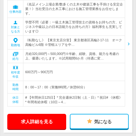
《名証メイン上場企業/数多くの土木や建築工事を手掛ける安定企
業！》当社受注の土木工事における施工管理業務をお任せしま
仕事内容
す。
学歴不問《必要：一級土木施工管理技士の資格をお持ちの方、ビ
ジネス中級以上の日本語能力をお持ちの方》福利厚生も充実して
対象と
います◎
なる方
《転勤なし》 【東京支店分室】 東京都港区高輪2-17-11 オーク
高輪ビル6階 ※管轄エリアを中…
勤務地
月給320,000円～500,000円※年齢、経験、資格、能力を考慮の
上、優遇いたします。※試用期間6か月（待遇に変…
給与
600万円～900万円
初年度
年収
勤務
8：00～17：00（実働8時間／休憩60分）
時間
# 【年間休日125日】* 完全週休2日制（土・日）* 祝日# 《休暇》
休日
休暇
* 年間有給休暇（10日～4…
求人詳細を見る
気になる