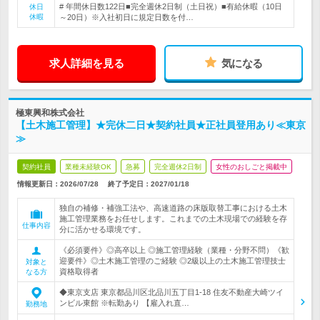
# 年間休日数122日■完全週休2日制（土日祝）■有給休暇（10日
休日
休暇
～20日）※入社初日に規定日数を付…
求人詳細を見る
気になる
極東興和株式会社
【土木施工管理】★完休二日★契約社員★正社員登用あり≪東京
≫
契約社員
業種未経験OK
急募
完全週休2日制
女性のおしごと掲載中
情報更新日：2026/07/28
終了予定日：
2027/01/18
独自の補修・補強工法や、高速道路の床版取替工事における土木
施工管理業務をお任せします。これまでの土木現場での経験を存
仕事内容
分に活かせる環境です。
《必須要件》◎高卒以上 ◎施工管理経験（業種・分野不問）《歓
迎要件》◎土木施工管理のご経験 ◎2級以上の土木施工管理技士
対象と
資格取得者
なる方
◆東京支店 東京都品川区北品川五丁目1-18 住友不動産大崎ツイ
ンビル東館 ※転勤あり 【雇入れ直…
勤務地