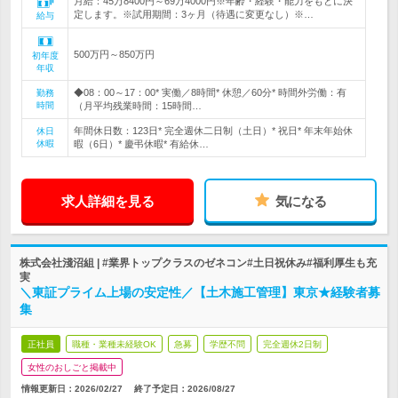
月給：45万8400円～69万4000円※年齢・経験・能力をもとに決
定します。※試用期間：3ヶ月（待遇に変更なし）※…
給与
500万円～850万円
初年度
年収
◆08：00～17：00* 実働／8時間* 休憩／60分* 時間外労働：有
勤務
時間
（月平均残業時間：15時間…
年間休日数：123日* 完全週休二日制（土日）* 祝日* 年末年始休
休日
休暇
暇（6日）* 慶弔休暇* 有給休…
求人詳細を見る
気になる
株式会社淺沼組 | #業界トップクラスのゼネコン#土日祝休み#福利厚生も充
実
＼東証プライム上場の安定性／【土木施工管理】東京★経験者募
集
正社員
職種・業種未経験OK
急募
学歴不問
完全週休2日制
女性のおしごと掲載中
情報更新日：2026/02/27
終了予定日：
2026/08/27