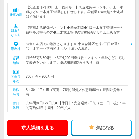
【完全週休2日制（土日祝休み）】高速道路やトンネル、上下水
道などの土木施工管理をお任せします。◎創業120年超の安定基
仕事内容
盤で働けます
【実績ある老舗ゼネコン】◆学歴不問◆1級土木施工管理技士の
対象と
資格をお持ちの方◆土木施工管理の実務経験が5年以上ある方
なる方
≪東京本店での勤務となります≫ 東京都港区芝浦2丁目15番6
号 オアーゼ芝浦ＭＪビル 【雇い入れ直…
勤務地
月給36万3,300円～43万4,200円※経験・スキル・年齢などに応じ
て優遇をいたします。※試用期間3ヵ月あり（待…
給与
700万円～900万円
初年度
年収
8：30～17：15（実働：7時間45分／休憩時60分）時間外労働：
勤務
時間
有
☆年間休日124日☆# 【休日】* 完全週休2日制（土・日・祝）* 年
休日
休暇
間有給休暇（10日～20日／入…
求人詳細を見る
気になる