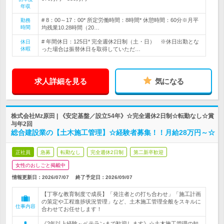
年収
# 8：00～17：00* 所定労働時間：8時間* 休憩時間：60分※月平
勤務
時間
均残業10.28時間（20…
# 年間休日：125日* 完全週休2日制（土・日） ※休日出勤とな
休日
休暇
った場合は振替休日を取得していただ…
求人詳細を見る
気になる
株式会社Mz原田 | 《安定基盤／設立54年》☆完全週休2日制☆転勤なし☆賞
与年2回
総合建設業の【土木施工管理】☆経験者募集！！月給28万円～☆
正社員
急募
転勤なし
完全週休2日制
第二新卒歓迎
女性のおしごと掲載中
情報更新日：2026/07/07
終了予定日：
2026/09/07
【丁寧な教育制度で成長】「発注者との打ち合わせ」「施工計画
の策定や工程進捗状況管理」など、土木施工管理全般をスキルに
仕事内容
合わせてお任せします！
《2年以上経験～ベテランまで歓迎します》☆土木施工管理の知