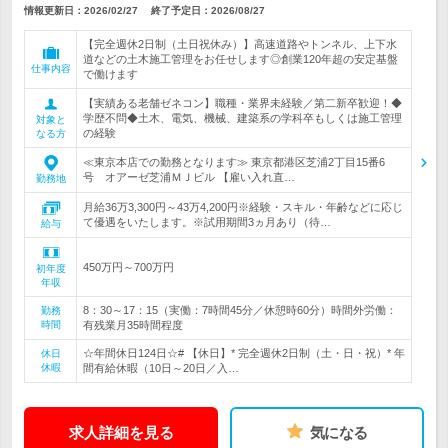
情報更新日：2026/02/27
終了予定日：
2026/08/27
【完全週休2日制（土日祝休み）】高速道路やトンネル、上下水
道などの土木施工管理をお任せします◎創業120年超の安定基盤
仕事内容
で働けます
【実績ある老舗ゼネコン】職種・業界未経験／第二新卒歓迎！◆
学歴不問◆土木、電気、機械、建築系の学科卒もしくは施工管理
対象と
の経験
なる方
≪東京本店での勤務となります≫ 東京都港区芝浦2丁目15番6
号 オアーゼ芝浦ＭＪビル 【雇い入れ直…
勤務地
月給36万3,300円～43万4,200円※経験・スキル・年齢などに応じ
て優遇をいたします。※試用期間3ヵ月あり（待…
給与
450万円～700万円
初年度
年収
8：30～17：15（実働：7時間45分／休憩時60分）時間外労働：
勤務
時間
有残業月35時間程度
☆年間休日124日☆# 【休日】* 完全週休2日制（土・日・祝）* 年
休日
休暇
間有給休暇（10日～20日／入…
求人詳細を見る
気になる