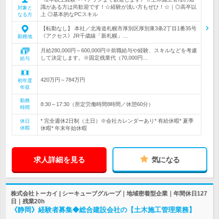
識がある方は尚歓迎です！☆経験が浅い方もぜひ！☆｜◎高卒以
対象と
上 ◎基本的なPCスキル
なる方
【転勤なし】 本社／北海道札幌市厚別区厚別東3条2丁目1番35号
《アクセス》JR千歳線「新札幌」…
勤務地
月給280,000円～600,000円※前職給与や経験、スキルなどを考慮
して決定します。※固定残業代（70,000円…
給与
420万円～784万円
初年度
年収
勤務
8:30～17:30（所定労働時間8時間／休憩60分）
時間
* 完全週休2日制（土日）※会社カレンダーあり* 有給休暇* 夏季
休日
休暇
休暇* 年末年始休暇
求人詳細を見る
気になる
株式会社トーカイ | シーキューブグループ｜地域密着型企業｜年間休日127
日｜残業20h
《静岡》経験者募集◆総合建設会社の【土木施工管理業務】