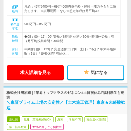
月給：45万8400円～69万4000円※年齢・経験・能力をもとに決
定します。※試用期間：なし※想定年収は月平均30…
給与
500万円～850万円
初年度
年収
◆08：00～17：00* 実働／8時間* 休憩／60分* 時間外労働：有
勤務
時間
（月平均残業時間：30時間…
年間休日数：123日* 完全週休二日制（土日）* 祝日* 年末年始休
休日
休暇
暇（6日）* 慶弔休暇* 有給休…
求人詳細を見る
気になる
株式会社淺沼組 | #業界トップクラスのゼネコン#土日祝休み#福利厚生も充
実
＼東証プライム上場の安定性／【土木施工管理】東京★未経験歓
迎
正社員
職種・業種未経験OK
急募
学歴不問
完全週休2日制
第二新卒歓迎
女性のおしごと掲載中