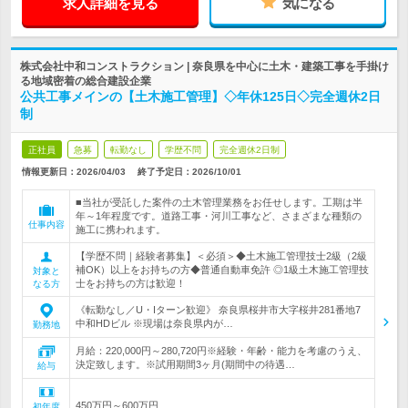
求人詳細を見る
気になる
株式会社中和コンストラクション | 奈良県を中心に土木・建築工事を手掛け
る地域密着の総合建設企業
公共工事メインの【土木施工管理】◇年休125日◇完全週休2日
制
正社員
急募
転勤なし
学歴不問
完全週休2日制
情報更新日：2026/04/03
終了予定日：
2026/10/01
■当社が受託した案件の土木管理業務をお任せします。工期は半
年～1年程度です。道路工事・河川工事など、さまざまな種類の
仕事内容
施工に携われます。
【学歴不問｜経験者募集】＜必須＞◆土木施工管理技士2級（2級
補OK）以上をお持ちの方◆普通自動車免許 ◎1級土木施工管理技
対象と
士をお持ちの方は歓迎！
なる方
《転勤なし／U・Iターン歓迎》 奈良県桜井市大字桜井281番地7
中和HDビル ※現場は奈良県内が…
勤務地
月給：220,000円～280,720円※経験・年齢・能力を考慮のうえ、
決定致します。※試用期間3ヶ月(期間中の待遇…
給与
450万円～600万円
初年度