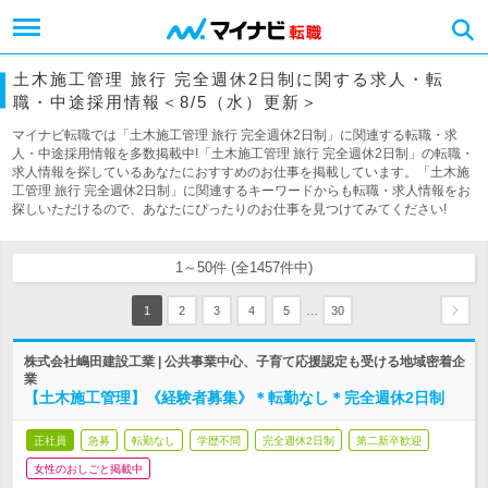
土木施工管理 旅行 完全週休2日制に関する求人・転
職・中途採用情報＜8/5（水）更新＞
マイナビ転職では「土木施工管理 旅行 完全週休2日制」に関連する転職・求
人・中途採用情報を多数掲載中!「土木施工管理 旅行 完全週休2日制」の転職・
求人情報を探しているあなたにおすすめのお仕事を掲載しています。「土木施
工管理 旅行 完全週休2日制」に関連するキーワードからも転職・求人情報をお
探しいただけるので、あなたにぴったりのお仕事を見つけてみてください!
1～50件 (全1457件中)
…
1
2
3
4
5
30
株式会社嶋田建設工業 | 公共事業中心、子育て応援認定も受ける地域密着企
業
【土木施工管理】《経験者募集》＊転勤なし＊完全週休2日制
正社員
急募
転勤なし
学歴不問
完全週休2日制
第二新卒歓迎
女性のおしごと掲載中