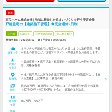
新着
東宝ホーム株式会社 | 地域に根差した住まいづくりを行う安定企業
戸建住宅の【建築施工管理】◆完全週休2日制
正社員
転勤なし
完全週休2日制
第二新卒歓迎
情報更新日：2026/05/12
終了予定日：
2026/11/02
オリジナル戸建住宅の着工からお引き渡しまでの進行管理、予算
や安全の管理など、現場マネジメント業務全般をお任せします。
仕事内容
＜必須要件＞▼高卒以上＜歓迎要件＞☆建築系の分野を学ばれた
対象と
方、資格保有者
なる方
本社／福岡県北九州市小倉北区下到津4-9-2 ※転勤原則なし 【雇
入れ直後】上記事業所 【変更の範…
勤務地
月給25万円～35万円※上記月給には、月40時間分の固定残業代
（5万7400円～8万300円）を含む 超過分は別途支…
給与
350万円～700万円
初年度
年収
勤務