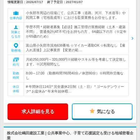
情報更新日：2026/07/17
終了予定日：
2027/01/07
小矢部市周辺の現場にて、公共工事（道路、河川、下水道等）や
民間工事（宅地造成等）における監督業務をお任せします。
仕事内容
学歴不問＊経験者募集【必須】施工管理の実務経験（土木・建築
不問）、普通免許(AT不可)をお持ちの方 、64歳以下の方（※定年
対象と
が65歳のため）
なる方
富山県小矢部市浅地638番地 ☆マイカー通勤OK ☆転勤なし 【雇
入れ直後】上記事業所 【変更の範…
勤務地
月給250,000円～320,000円※経験やスキル等を考慮して決定致し
ます。※試用期間なし
給与
8:00～17:00 （勤務時間7時間40分／休憩80分）※時間外労働な
勤務
時間
し
# 年間休日114日* 完全週休2日制（土・日） * ゴールデンウィー
休日
休暇
ク* お盆休み* 年末年始休暇…
求人詳細を見る
気になる
株式会社嶋田建設工業 | 公共事業中心、子育て応援認定も受ける地域密着企
業