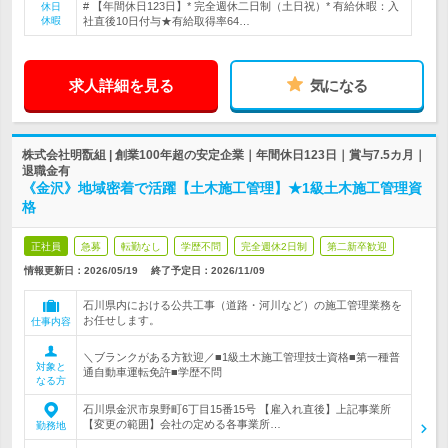
# 【年間休日123日】* 完全週休二日制（土日祝）* 有給休暇：入
休日
休暇
社直後10日付与★有給取得率64…
求人詳細を見る
気になる
株式会社明翫組 | 創業100年超の安定企業｜年間休日123日｜賞与7.5カ月｜
退職金有
《金沢》地域密着で活躍【土木施工管理】★1級土木施工管理資
格
正社員
急募
転勤なし
学歴不問
完全週休2日制
第二新卒歓迎
情報更新日：2026/05/19
終了予定日：
2026/11/09
石川県内における公共工事（道路・河川など）の施工管理業務を
お任せします。
仕事内容
＼ブランクがある方歓迎／■1級土木施工管理技士資格■第一種普
対象と
通自動車運転免許■学歴不問
なる方
石川県金沢市泉野町6丁目15番15号 【雇入れ直後】上記事業所
【変更の範囲】会社の定める各事業所…
勤務地