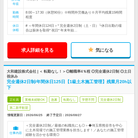
年収
8:00～17:30（休憩90分）※時間外労働あり※月平均残業15時間
勤務
時間
程度
# ＜年間休日124日＞* 完全週休2日制（土・日）└休日出勤の場
休日
休暇
合は振休を取得* 祝日* 年末年始…
求人詳細を見る
気になる
大和建設株式会社 | ＜ 転勤なし！＞◎離職率4％程 ◎完全週休2日制 ◎土日
祝休み
完全週休2日制/年間休日125日【1級土木施工管理】残業月20h以
下
正社員
業種未経験OK
急募
転勤なし
学歴不問
完全週休2日制
第二新卒歓迎
情報更新日：2026/06/25
終了予定日：
2026/08/27
＜完全週休2日制／最後の転職先にも◎＞◆埼玉県熊谷市を中心
に土木現場での施工管理業務を担当します！／あなたの施工管理
仕事内容
経験を活かせる環境◎