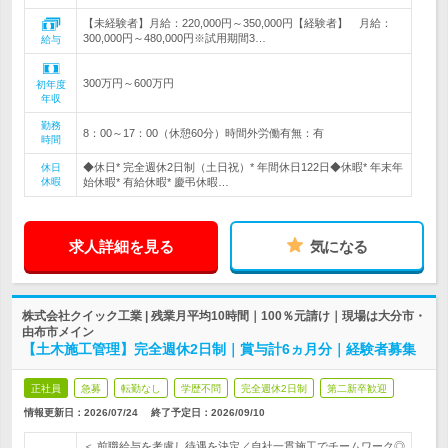
【未経験者】月給：220,000円～350,000円【経験者】 月給：
300,000円～480,000円※試用期間3…
給与
300万円～600万円
初年度
年収
勤務
8：00～17：00（休憩60分）時間外労働有無：有
時間
◆休日* 完全週休2日制（土日祝）* 年間休日122日◆休暇* 年末年
休日
休暇
始休暇* 有給休暇* 慶弔休暇…
求人詳細を見る
気になる
株式会社クイック工業 | 残業月平均10時間｜100％元請け｜現場は大分市・
由布市メイン
【土木施工管理】完全週休2日制｜賞与計6ヵ月分｜経験者募集
正社員
急募
転勤なし
学歴不問
完全週休2日制
第二新卒歓迎
情報更新日：2026/07/24
終了予定日：
2026/09/10
＜ 前職給与を考慮し待遇を決定／自社一貫施工でチームワーク◎