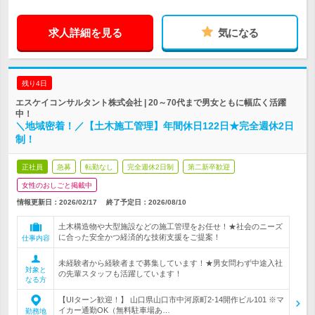
求人詳細を見る
気になる
残り4日
エスケイコンサルタント株式会社 | 20～70代まで男女ともに幅広く活躍
中！
＼地域密着！／【土木施工管理】年間休日122日★完全週休2日
制！
正社員
急募
転勤なし
完全週休2日制
第二新卒歓迎
女性のおしごと掲載中
情報更新日：2026/02/17
終了予定日：
2026/08/10
土木構造物や大型施設などの施工管理をお任せ！★社会のニーズ
に合った安全かつ経済的な技術支援をご提案！
仕事内容
未経験者から経験者まで募集しています！★男女問わず中途入社
対象と
の先輩スタッフも活躍しています！
なる方
【UIターン歓迎！】 山口県山口市中河原町2-14開作ビル101 ※マ
イカー通勤OK（無料駐車場あ…
勤務地