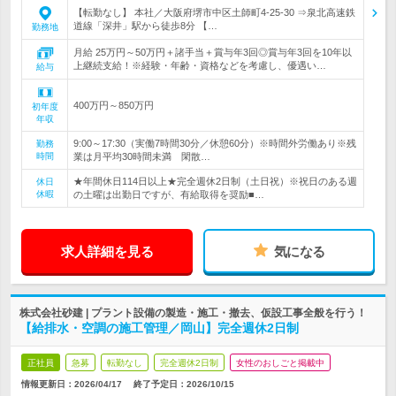
【転勤なし】 本社／大阪府堺市中区土師町4-25-30 ⇒泉北高速鉄
道線「深井」駅から徒歩8分 【…
勤務地
月給 25万円～50万円＋諸手当＋賞与年3回◎賞与年3回を10年以
上継続支給！※経験・年齢・資格などを考慮し、優遇い…
給与
400万円～850万円
初年度
年収
9:00～17:30（実働7時間30分／休憩60分）※時間外労働あり※残
勤務
時間
業は月平均30時間未満 閑散…
★年間休日114日以上★完全週休2日制（土日祝）※祝日のある週
休日
休暇
の土曜は出勤日ですが、有給取得を奨励■…
求人詳細を見る
気になる
株式会社砂建 | プラント設備の製造・施工・撤去、仮設工事全般を行う！
【給排水・空調の施工管理／岡山】完全週休2日制
正社員
急募
転勤なし
完全週休2日制
女性のおしごと掲載中
情報更新日：2026/04/17
終了予定日：
2026/10/15