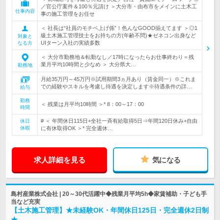
／官公庁案件＆100％元請け ＞大分市・由布市をメインに土木工
仕事内容
事の施工管理をお任せ
＜ 社長は“社員のモチベ上げ係”！色んなGOOD揃えてます ＞◎1
級土木施工管理技士をお持ちの方(年齢不問)★ゼネコン出身など
対象と
UIターン入社の実績多数
なる方
＜ 大分市勤務地＆転勤なし／17時になったらお仕事終わり＝残
業月平均10時間と少なめ ＞ 大分県大…
勤務地
月給35万円～45万円※試用期間3ヵ月あり（賃金同一）※これま
での経験やスキルを考慮し待遇を決定します※待遇条件の詳…
給与
勤務
＜ 残業は月平均10時間 ＞* 8：00～17：00
時間
# ＜ 年間休日115日+全社一斉有給取得5日⇒年間120日休み+自由
休日
休暇
に有休取得OK ＞* 完全週休…
求人詳細を見る
気になる
島村産業株式会社 | 20～30代活躍中◆残業月平均5h◆家賃補助・子ども手
当など充実
【土木施工管理】★未経験OK・年間休日125日・完全週休2日制
★