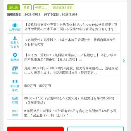
正社員
急募
転勤なし
完全週休2日制
情報更新日：2026/05/19
終了予定日：
2026/11/09
【資格取得支援や充実した教育体制でスキルを伸ばせる環境】官
公庁や民間の土木工事に関わる現場の進行管理をお任せします。
仕事内容
＜必須要件＞高卒以上、1級土木施工管理技士、普通自動車免許
対象と
をお持ちの方
なる方
【マイカー通勤OK（無料駐車場あり）／転勤なし】 本社／岐阜
県本巣市海老430番地 【雇入れ直後】…
勤務地
月給310,000円～500,000円※経験、能力等を考慮の上、当社規定
により優遇します。※試用期間3ヵ月（待遇変更…
給与
500万円～800万円
初年度
年収
08:00～17:00（実働8時間／休憩60分）※残業は月平均8.5時間
勤務
時間
（前年度実績）
# 年間休日120日以上※計画有給5日を含むと年間休日125日も可
休日
休暇
能！* 完全週休2日制（土日）* …