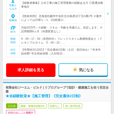
【経験者募集】土木工事の施工管理業務の経験ある方 ◎普通自動
対象と
車免許
なる方
【技術本部】 北海道札幌市中央区北10条西15丁目1番2号 ※案件
によっては日帰り～1、2泊程度の…
勤務地
月給20万円～※経験・スキル・年齢を考慮の上、決定します。※
試用期間6ヵ月（待遇変更なし）
給与
9：00～17：50（休憩60分）フレックスタイム勤務制度あり（フ
勤務
時間
レキシブルタイム 5：00～22：…
【年間休日123日】* 完全週休2日制（土日・祝日休み）* 年末年
休日
休暇
始休暇* 年次有給休暇（入社時15…
求人詳細を見る
気になる
有限会社ジーエム・ビルド | リプログループで設計・建築施工を担う安定企
業
★未経験歓迎★【施工管理】《完全週休2日制》
正社員
職種・業種未経験OK
転勤なし
第二新卒歓迎
女性のおしごと掲載中