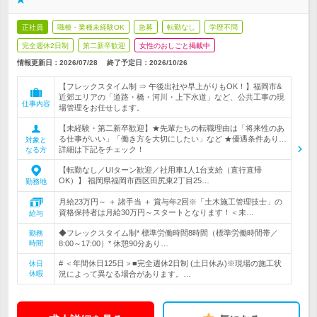
正社員
職種・業種未経験OK
急募
転勤なし
学歴不問
完全週休2日制
第二新卒歓迎
女性のおしごと掲載中
情報更新日：2026/07/28
終了予定日：
2026/10/26
【フレックスタイム制 ⇒ 午後出社や早上がりもOK！】福岡市&
近郊エリアの「道路・橋・河川・上下水道」など、公共工事の現
仕事内容
場管理をお任せします。
【未経験・第二新卒歓迎】★先輩たちの転職理由は「将来性のあ
る仕事がいい」「働き方を大切にしたい」など ★優遇条件あり…
対象と
詳細は下記をチェック！
なる方
【転勤なし／UIターン歓迎／社用車1人1台支給（直行直帰
OK）】 福岡県福岡市西区田尻東2丁目25…
勤務地
月給23万円～ ＋ 諸手当 ＋ 賞与年2回※「土木施工管理技士」の
資格保持者は月給30万円～スタートとなります！＜未…
給与
◆フレックスタイム制* 標準労働時間8時間（標準労働時間帯／
勤務
時間
8:00～17:00）* 休憩90分あり…
# ＜年間休日125日＞■完全週休2日制 (土日休み)※現場の施工状
休日
休暇
況によって異なる場合があります。…