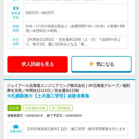
530万円～950万円
初年度
年収
8:45～17:15※時差出勤あり（始業時間7:00～10:00）※実働7.5時
勤務
時間
間／休憩60分※時間…
【年間休日126日】・完全週休2日制（土・日）┗2026年4月よ
休日
休暇
り、毎月1回、週に3日休みとなる「週…
求人詳細を見る
気になる
ジェイアール北海道エンジニアリング株式会社 | JR北海道グループ／福利
厚生充実／年間休日122日／完全週休2日制
※札幌勤務※【土木施工管理】経験者募集
正社員
完全週休2日制
第二新卒歓迎
情報更新日：2026/04/15
終了予定日：
2026/08/20
【JR北海道発注案件】設計・施工管理・維持管理業務を行います
仕事内容