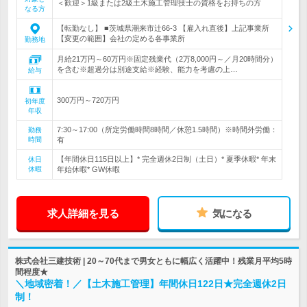
＜歓迎＞1級または2級土木施工管理技士の資格をお持ちの方
なる方
【転勤なし】 ■茨城県潮来市辻66-3 【雇入れ直後】上記事業所
【変更の範囲】会社の定める各事業所
勤務地
月給21万円～60万円※固定残業代（2万8,000円～／月20時間分）
を含む※超過分は別途支給※経験、能力を考慮の上…
給与
300万円～720万円
初年度
年収
7:30～17:00（所定労働時間8時間／休憩1.5時間）※時間外労働：
勤務
時間
有
【年間休日115日以上】* 完全週休2日制（土日）* 夏季休暇* 年末
休日
休暇
年始休暇* GW休暇
求人詳細を見る
気になる
株式会社三建技術 | 20～70代まで男女ともに幅広く活躍中！残業月平均5時
間程度★
＼地域密着！／【土木施工管理】年間休日122日★完全週休2日
制！