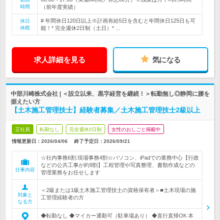
時間
（前年度実績）
# 年間休日120日以上※計画有給5日を含むと年間休日125日も可
休日
休暇
能！* 完全週休2日制（土日）* …
求人詳細を見る
気になる
中部川崎株式会社 | ＜設立以来、黒字経営を継続！＞転勤無し◎静岡に腰を
据えたい方
【土木施工管理技士】経験者募集／土木施工管理技士2級以上
正社員
転勤なし
完全週休2日制
女性のおしごと掲載中
情報更新日：2026/04/06
終了予定日：
2026/09/21
☆社内事務6割:現場事務4割☆パソコン、iPadでの業務中心【行政
などの公共工事が約9割】工程管理や写真整理、書類作成などの
仕事内容
管理業務をお任せします
＜2級または1級土木施工管理技士の資格保有者＞■土木現場の施
対象と
工管理経験者の方
なる方
◆転勤なし ◆マイカー通勤可（駐車場あり） ◆直行直帰OK 本