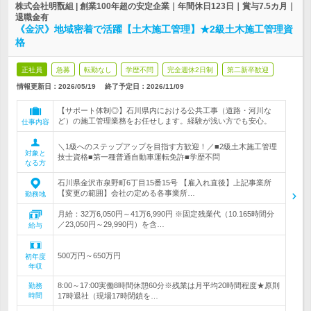
株式会社明翫組 | 創業100年超の安定企業｜年間休日123日｜賞与7.5カ月｜
退職金有
《金沢》地域密着で活躍【土木施工管理】★2級土木施工管理資
格
正社員
急募
転勤なし
学歴不問
完全週休2日制
第二新卒歓迎
情報更新日：2026/05/19
終了予定日：
2026/11/09
【サポート体制◎】石川県内における公共工事（道路・河川な
ど）の施工管理業務をお任せします。経験が浅い方でも安心。
仕事内容
＼1級へのステップアップを目指す方歓迎！／■2級土木施工管理
対象と
技士資格■第一種普通自動車運転免許■学歴不問
なる方
石川県金沢市泉野町6丁目15番15号 【雇入れ直後】上記事業所
【変更の範囲】会社の定める各事業所…
勤務地
月給：32万6,050円～41万6,990円 ※固定残業代（10.165時間分
／23,050円～29,990円）を含…
給与
500万円～650万円
初年度
年収
8:00～17:00実働8時間休憩60分※残業は月平均20時間程度★原則
勤務
時間
17時退社（現場17時閉鎖を…