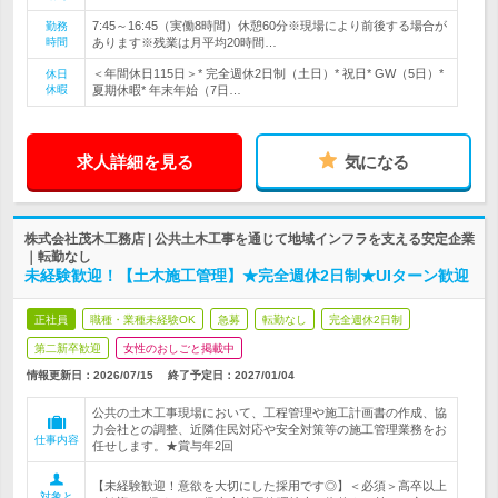
7:45～16:45（実働8時間）休憩60分※現場により前後する場合が
勤務
時間
あります※残業は月平均20時間…
＜年間休日115日＞* 完全週休2日制（土日）* 祝日* GW（5日）*
休日
休暇
夏期休暇* 年末年始（7日…
求人詳細を見る
気になる
株式会社茂木工務店 | 公共土木工事を通じて地域インフラを支える安定企業
｜転勤なし
未経験歓迎！【土木施工管理】★完全週休2日制★UIターン歓迎
正社員
職種・業種未経験OK
急募
転勤なし
完全週休2日制
第二新卒歓迎
女性のおしごと掲載中
情報更新日：2026/07/15
終了予定日：
2027/01/04
公共の土木工事現場において、工程管理や施工計画書の作成、協
力会社との調整、近隣住民対応や安全対策等の施工管理業務をお
仕事内容
任せします。★賞与年2回
【未経験歓迎！意欲を大切にした採用です◎】＜必須＞高卒以上
対象と