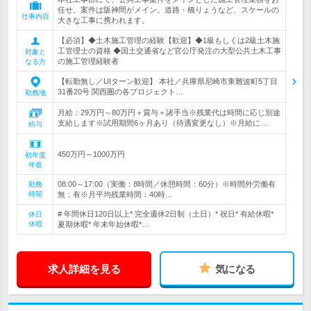
任せ。案件は阪神間がメイン。道路・橋りょうなど、スケールの
仕事内容
大きな工事に携われます。
【必須】◆土木施工管理の経験【歓迎】◆1級もしくは2級土木施
工管理士の資格 ◆国土交通省など官公庁発注の大型公共土木工事
対象と
の施工管理経験者
なる方
【転勤無し／UIターン歓迎】 本社／兵庫県尼崎市東難波町5丁目
31番20号 関西圏の各プロジェクト…
勤務地
月給：29万円～80万円＋賞与＋諸手当※残業代は時間に応じ別途
支給します※試用期間6ヶ月あり（待遇変更なし）※月給に…
給与
450万円～1000万円
初年度
年収
08:00～17:00（実働：8時間／休憩時間：60分）※時間外労働有
勤務
時間
無：有※月平均残業時間：40時…
# 年間休日120日以上* 完全週休2日制（土日）* 祝日* 有給休暇*
休日
休暇
夏期休暇* 年末年始休暇*…
求人詳細を見る
気になる