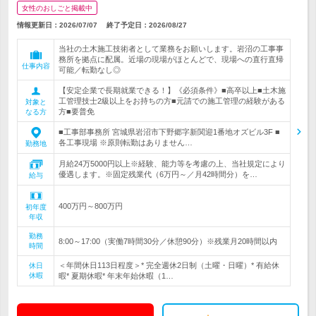
女性のおしごと掲載中
情報更新日：2026/07/07
終了予定日：
2026/08/27
当社の土木施工技術者として業務をお願いします。岩沼の工事事
務所を拠点に配属。近場の現場がほとんどで、現場への直行直帰
仕事内容
可能／転勤なし◎
【安定企業で長期就業できる！】《必須条件》■高卒以上■土木施
工管理技士2級以上をお持ちの方■元請での施工管理の経験がある
対象と
方■要普免
なる方
■工事部事務所 宮城県岩沼市下野郷字新関迎1番地オズビル3F ■
各工事現場 ※原則転勤はありません…
勤務地
月給24万5000円以上※経験、能力等を考慮の上、当社規定により
優遇します。※固定残業代（6万円～／月42時間分）を…
給与
400万円～800万円
初年度
年収
勤務
8:00～17:00（実働7時間30分／休憩90分）※残業月20時間以内
時間
＜年間休日113日程度＞* 完全週休2日制（土曜・日曜）* 有給休
休日
休暇
暇* 夏期休暇* 年末年始休暇（1…