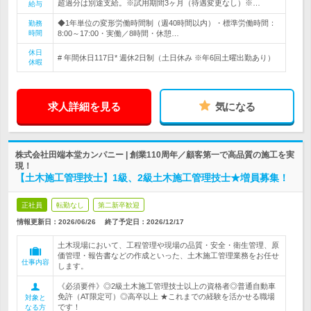
超過分は別途支給。※試用期間3ヶ月（待遇変更なし）※…
給与
◆1年単位の変形労働時間制（週40時間以内）・標準労働時間：
勤務
時間
8:00～17:00・実働／8時間・休憩…
休日
# 年間休日117日* 週休2日制（土日休み ※年6回土曜出勤あり）
休暇
求人詳細を見る
気になる
株式会社田端本堂カンパニー | 創業110周年／顧客第一で高品質の施工を実
現！
【土木施工管理技士】1級、2級土木施工管理技士★増員募集！
正社員
転勤なし
第二新卒歓迎
情報更新日：2026/06/26
終了予定日：
2026/12/17
土木現場において、工程管理や現場の品質・安全・衛生管理、原
価管理・報告書などの作成といった、土木施工管理業務をお任せ
仕事内容
します。
《必須要件》◎2級土木施工管理技士以上の資格者◎普通自動車
免許（AT限定可）◎高卒以上 ★これまでの経験を活かせる職場
対象と
です！
なる方