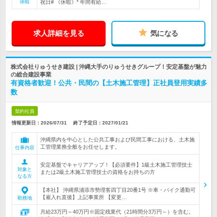
休暇
祝日# 《休暇》* 年間有給…
求人詳細を見る
気になる
株式会社りゅうせき建設 | 沖縄大手のりゅうせきグループ！安定基盤が魅力
の総合建設事業
有資格者歓迎！公共・民間の【土木施工管理】正社員登用実績多
数
契約社員
情報更新日：2026/07/31
終了予定日：
2027/01/21
沖縄県内を中心とした公共工事および民間工事における、土木施
工管理業務全般をお任せします。
仕事内容
安定基盤でキャリアアップ！【必須要件】1級土木施工管理技士
対象と
または2級土木施工管理技士の資格をお持ちの方
なる方
【本社】 沖縄県浦添市勢理客四丁目20番1号 ※車・バイク通勤可
【雇入れ直後】上記事業所 【変更…
勤務地
月給23万円～40万円※固定残業代（21時間分3万円～）を含む。