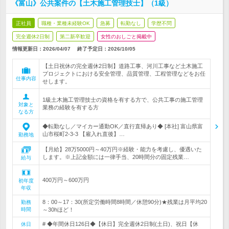
《富山》公共案件の【土木施工管理技士】（1級）
正社員
職種・業種未経験OK
急募
転勤なし
学歴不問
完全週休2日制
第二新卒歓迎
女性のおしごと掲載中
情報更新日：2026/04/07
終了予定日：
2026/10/05
【土日祝休の完全週休2日制】道路工事、河川工事など土木施工
プロジェクトにおける安全管理、品質管理、工程管理などをお任
仕事内容
せします。
1級土木施工管理技士の資格を有する方で、公共工事の施工管理
対象と
業務の経験を有する方
なる方
◆転勤なし／マイカー通勤OK／直行直帰あり◆ [本社] 富山県富
山市桜町2-3-3 【雇入れ直後】…
勤務地
【月給】28万5000円～40万円※経験・能力を考慮し、優遇いた
します。※上記金額には一律手当、20時間分の固定残業…
給与
400万円～600万円
初年度
年収
8：00～17：30(所定労働時間8時間／休憩90分)★残業は月平均20
勤務
時間
～30hほど！
# ◆年間休日126日◆【休日】完全週休2日制(土日)、祝日【休
休日