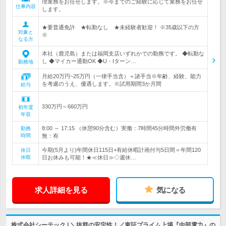
理業務をお任せします。※今までのご経験に応じて業務をお任せ
仕事内容
します。
★要普通免許 ★転勤なし ★未経験者歓迎！ ※35歳以下の方
対象と
※
なる方
本社（鹿児島）または福岡支店いずれかでの勤務です。 ◆転勤な
し ◆マイカー通勤OK ◆U・Iターン…
勤務地
月給20万円~25万円（一律手当含）＋諸手当※年齢、経験、能力
を考慮のうえ、優遇します。※試用期間3か月間
給与
330万円～660万円
初年度
年収
8:00 ～ 17:15 （休憩90分含む）実働：7時間45分時間外労働有
勤務
時間
無：有
今期(5月より)年間休日115日+有給休暇計画付与5日間＝年間120
休日
休暇
日お休みも可能！★≪休日≫◇週休…
求人詳細を見る
気になる
株式会社シーテック | ＼抜群の安定性！／東証プライム上場『中部電力』の