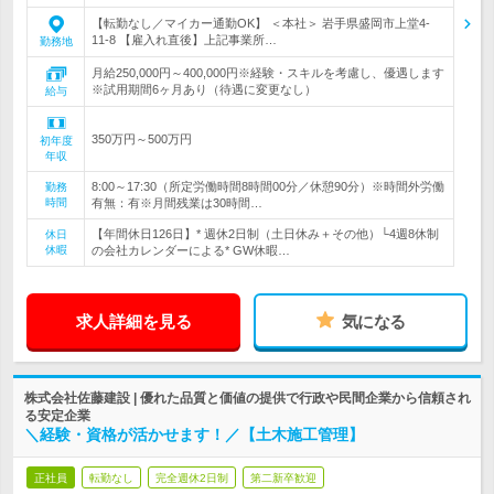
【転勤なし／マイカー通勤OK】 ＜本社＞ 岩手県盛岡市上堂4-
11-8 【雇入れ直後】上記事業所…
勤務地
月給250,000円～400,000円※経験・スキルを考慮し、優遇します
※試用期間6ヶ月あり（待遇に変更なし）
給与
350万円～500万円
初年度
年収
8:00～17:30（所定労働時間8時間00分／休憩90分）※時間外労働
勤務
時間
有無：有※月間残業は30時間…
【年間休日126日】* 週休2日制（土日休み＋その他）└4週8休制
休日
休暇
の会社カレンダーによる* GW休暇…
求人詳細を見る
気になる
株式会社佐藤建設 | 優れた品質と価値の提供で行政や民間企業から信頼され
る安定企業
＼経験・資格が活かせます！／【土木施工管理】
正社員
転勤なし
完全週休2日制
第二新卒歓迎