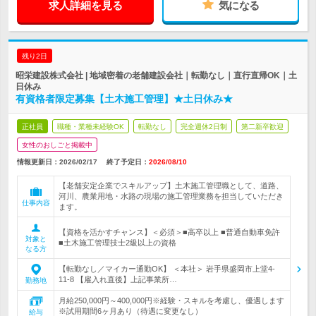
求人詳細を見る
気になる
残り2日
昭栄建設株式会社 | 地域密着の老舗建設会社｜転勤なし｜直行直帰OK｜土
日休み
有資格者限定募集【土木施工管理】★土日休み★
正社員
職種・業種未経験OK
転勤なし
完全週休2日制
第二新卒歓迎
女性のおしごと掲載中
情報更新日：2026/02/17
終了予定日：
2026/08/10
【老舗安定企業でスキルアップ】土木施工管理職として、道路、
河川、農業用地・水路の現場の施工管理業務を担当していただき
仕事内容
ます。
【資格を活かすチャンス】＜必須＞■高卒以上 ■普通自動車免許
対象と
■土木施工管理技士2級以上の資格
なる方
【転勤なし／マイカー通勤OK】 ＜本社＞ 岩手県盛岡市上堂4-
11-8 【雇入れ直後】上記事業所…
勤務地
月給250,000円～400,000円※経験・スキルを考慮し、優遇します
※試用期間6ヶ月あり（待遇に変更なし）
給与