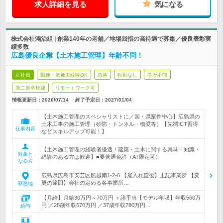
求人詳細を見る
気になる
株式会社鴻治組 | 創業140年の老舗／地場屈指の高待遇で募集／優良表彰実
績多数
広島優良企業【土木施工管理】年齢不問！
正社員
職種・業種未経験OK
急募
転勤なし
学歴不問
第二新卒歓迎
リモートワーク可
情報更新日：2026/07/14
終了予定日：
2027/01/04
【土木施工管理のスペシャリストに／国・県案件中心】広島県の
土木工事の施工管理（砂防・トンネル・橋梁等）【先端ICT習得
仕事内容
などスキルアップ可能！】
【土木施工管理の経験者優遇！建築・土木に関する興味・知識・
対象と
経験のある方は歓迎】■要普通免許（AT限定可）
なる方
広島県広島市安芸区船越南1-2-6 【雇入れ直後】上記事業所 【変
更の範囲】会社の定める各事業所…
勤務地
【月給】月給30万円～70万円 ＋諸手当【モデル年収】年収560万
円 ／28歳年収670万円 ／37歳年収780万円…
給与