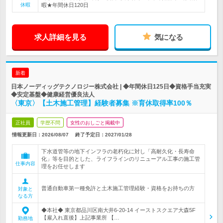
休暇
暇★年間休日120日
求人詳細を見る
気になる
新着
日本ノーディッグテクノロジー株式会社 | ◆年間休日125日◆資格手当充実
◆安定基盤◆健康経営優良法人
〈東京〉【土木施工管理】経験者募集 ※育休取得率100％
正社員
学歴不問
女性のおしごと掲載中
情報更新日：2026/08/07
終了予定日：
2027/01/28
下水道管等の地下インフラの老朽化に対し「高耐久化・長寿命
化」等を目的とした、ライフラインのリニューアル工事の施工管
仕事内容
理をお任せします
普通自動車第一種免許と土木施工管理経験・資格をお持ちの方
対象と
なる方
◆本社◆ 東京都品川区南大井6-20-14 イーストスクエア大森5F
【雇入れ直後】上記事業所 【…
勤務地