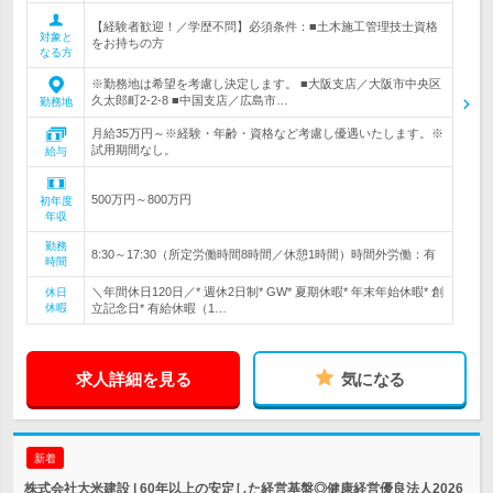
【経験者歓迎！／学歴不問】必須条件：■土木施工管理技士資格
対象と
をお持ちの方
なる方
※勤務地は希望を考慮し決定します。 ■大阪支店／大阪市中央区
久太郎町2-2-8 ■中国支店／広島市…
勤務地
月給35万円～※経験・年齢・資格など考慮し優遇いたします。※
試用期間なし。
給与
500万円～800万円
初年度
年収
勤務
8:30～17:30（所定労働時間8時間／休憩1時間）時間外労働：有
時間
＼年間休日120日／* 週休2日制* GW* 夏期休暇* 年末年始休暇* 創
休日
休暇
立記念日* 有給休暇（1…
求人詳細を見る
気になる
新着
株式会社大米建設 | 60年以上の安定した経営基盤◎健康経営優良法人2026