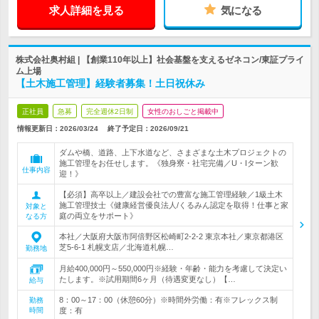
求人詳細を見る
気になる
株式会社奥村組 | 【創業110年以上】社会基盤を支えるゼネコン/東証プライ
ム上場
【土木施工管理】経験者募集！土日祝休み
正社員
急募
完全週休2日制
女性のおしごと掲載中
情報更新日：2026/03/24
終了予定日：
2026/09/21
ダムや橋、道路、上下水道など、さまざまな土木プロジェクトの
施工管理をお任せします。《独身寮・社宅完備／U・Iターン歓
仕事内容
迎！》
【必須】高卒以上／建設会社での豊富な施工管理経験／1級土木
施工管理技士《健康経営優良法人/くるみん認定を取得！仕事と家
対象と
庭の両立をサポート》
なる方
本社／大阪府大阪市阿倍野区松崎町2-2-2 東京本社／東京都港区
芝5-6-1 札幌支店／北海道札幌…
勤務地
月給400,000円～550,000円※経験・年齢・能力を考慮して決定い
たします。※試用期間6ヶ月（待遇変更なし）【…
給与
8：00～17：00（休憩60分）※時間外労働：有※フレックス制
勤務
時間
度：有