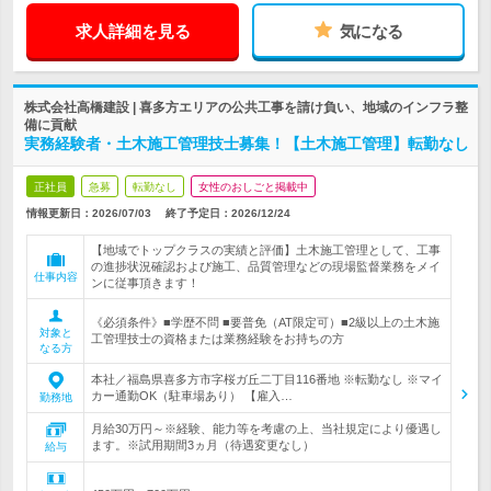
求人詳細を見る
気になる
株式会社高橋建設 | 喜多方エリアの公共工事を請け負い、地域のインフラ整
備に貢献
実務経験者・土木施工管理技士募集！【土木施工管理】転勤なし
正社員
急募
転勤なし
女性のおしごと掲載中
情報更新日：2026/07/03
終了予定日：
2026/12/24
【地域でトップクラスの実績と評価】土木施工管理として、工事
の進捗状況確認および施工、品質管理などの現場監督業務をメイ
仕事内容
ンに従事頂きます！
《必須条件》■学歴不問 ■要普免（AT限定可）■2級以上の土木施
対象と
工管理技士の資格または業務経験をお持ちの方
なる方
本社／福島県喜多方市字桜ガ丘二丁目116番地 ※転勤なし ※マイ
カー通勤OK（駐車場あり） 【雇入…
勤務地
月給30万円～※経験、能力等を考慮の上、当社規定により優遇し
ます。※試用期間3ヵ月（待遇変更なし）
給与