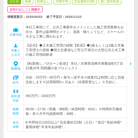
正社員
急募
転勤なし
学歴不問
完全週休2日制
第二新卒歓迎
女性のおしごと掲載中
情報更新日：2026/06/02
終了予定日：
2026/11/23
本社工事部にて、公共工事案件をメインとした施工管理業務をお
任せ。案件は阪神間がメイン。道路・橋りょうなど、スケールの
仕事内容
大きな工事に携われます。
【必須】◆土木施工管理の経験【歓迎】◆1級もしくは2級土木施
工管理士の資格 ◆国土交通省など官公庁発注の大型公共土木工事
対象と
の施工管理経験者
なる方
【転勤無し／UIターン歓迎】 本社／兵庫県尼崎市東難波町5丁目
31番20号 関西圏の各プロジェクト…
勤務地
月給：29万円～80万円＋賞与＋諸手当※残業代は時間に応じ別途
支給します※試用期間6ヶ月あり（待遇変更なし）※月給に…
給与
450万円～1000万円
初年度
年収
08:00～17:00（実働：8時間／休憩時間：60分）※時間外労働有
勤務
時間
無：有※月平均残業時間：40時…
# 年間休日120日以上* 完全週休2日制（土日）* 祝日* 有給休暇*
休日
休暇
夏期休暇* 年末年始休暇*…