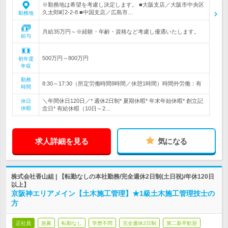
※勤務地は希望を考慮し決定します。 ■大阪支店／大阪市中央区
久太郎町2-2-8 ■中国支店／広島市…
勤務地
月給35万円～※経験・年齢・資格など考慮し優遇いたします。
給与
500万円～800万円
初年度
年収
勤務
8:30～17:30（所定労働時間8時間／休憩1時間）時間外労働：有
時間
＼年間休日120日／* 週休2日制* 夏期休暇* 年末年始休暇* 創立記
休日
休暇
念日* 有給休暇（10日～2…
求人詳細を見る
気になる
株式会社香山組 | 【転勤なしの本社勤務/完全週休2日制(土日祝)/年休120日
以上】
京阪神エリアメイン【土木施工管理】★1級土木施工管理技士の
方
正社員
急募
転勤なし
学歴不問
完全週休2日制
第二新卒歓迎