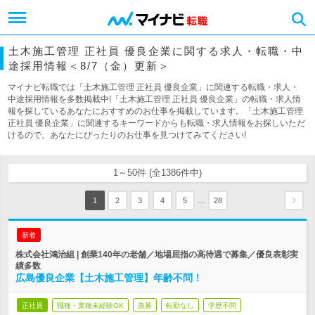
土木施工管理 正社員 優良企業に関する求人・転職・中
途採用情報＜8/7（金）更新＞
マイナビ転職では「土木施工管理 正社員 優良企業」に関連する転職・求人・
中途採用情報を多数掲載中!「土木施工管理 正社員 優良企業」の転職・求人情
報を探しているあなたにおすすめのお仕事を掲載しています。「土木施工管理
正社員 優良企業」に関連するキーワードからも転職・求人情報をお探しいただ
けるので、あなたにぴったりのお仕事を見つけてみてください!
1～50件 (全1386件中)
…
1
2
3
4
5
28
新着
株式会社鴻治組 | 創業140年の老舗／地場屈指の高待遇で募集／優良表彰実
績多数
広島優良企業【土木施工管理】年齢不問！
正社員
職種・業種未経験OK
急募
転勤なし
学歴不問