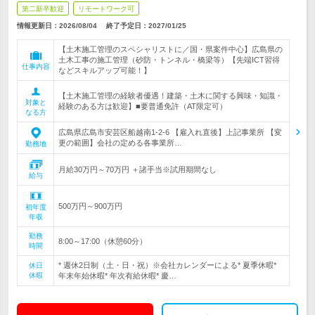
第二新卒歓迎
リモートワーク可
情報更新日：2026/08/04
終了予定日：
2027/01/25
【土木施工管理のスペシャリストに／国・県案件中心】広島県の
土木工事の施工管理（砂防・トンネル・橋梁等）【先端ICT習得
仕事内容
などスキルアップ可能！】
【土木施工管理の経験者優遇！建築・土木に関する興味・知識・
対象と
経験のある方は歓迎】■要普通免許（AT限定可）
なる方
広島県広島市安芸区船越南1-2-6 【雇入れ直後】上記事業所 【変
更の範囲】会社の定める各事業所…
勤務地
月給30万円～70万円 ＋諸手当※試用期間なし
給与
500万円～900万円
初年度
年収
勤務
8:00～17:00（休憩60分）
時間
* 週休2日制（土・日・祝）※会社カレンダーによる* 夏季休暇*
休日
休暇
年末年始休暇* 年次有給休暇* 慶…