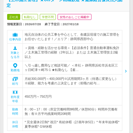
定
正社員
転勤なし
学歴不問
女性のおしごと掲載中
情報更新日：2026/07/28
終了予定日：
2027/01/18
地元自治体の公共工事を中心として、各建設現場での施工管理を
お任せいたします！／エリア：静岡県西部中心
仕事内容
＜資格・経験を活かせる環境＞【必須条件】普通自動車運転免許
／土木施工管理の経験（2年以上） または 土木施工管理技士2級
対象と
以上
なる方
＼引っ越し費用など相談可能／ ＜本社＞ 静岡県浜松市浜名区三
ヶ日町津々崎75-1 ★転勤なし 【雇…
勤務地
月給300,000円～400,000円※試用期間3ヶ月（待遇に変更なし）
※経験、能力を考慮の上決定します（前職の給与…
給与
450万円～750万円
初年度
年収
8：00～17：00（所定労働時間8時間／休憩60分）時間外労働有
勤務
時間
無：有※月平均残業時間20時間
* 完全週休2日制* 祝日* 有給休暇（計画年休5日）* 年末年始休暇*
休日
休暇
夏季休暇* GW休暇