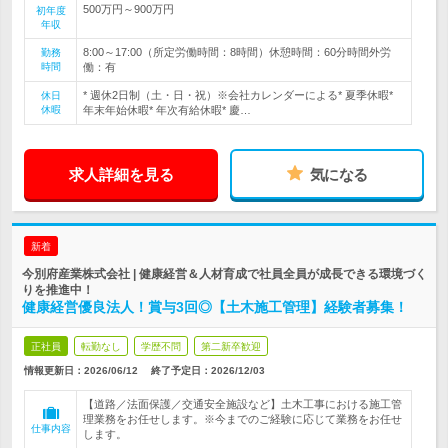
500万円～900万円
初年度
年収
8:00～17:00（所定労働時間：8時間）休憩時間：60分時間外労
勤務
時間
働：有
* 週休2日制（土・日・祝）※会社カレンダーによる* 夏季休暇*
休日
休暇
年末年始休暇* 年次有給休暇* 慶…
求人詳細を見る
気になる
新着
今別府産業株式会社 | 健康経営＆人材育成で社員全員が成長できる環境づく
りを推進中！
健康経営優良法人！賞与3回◎【土木施工管理】経験者募集！
正社員
転勤なし
学歴不問
第二新卒歓迎
情報更新日：2026/06/12
終了予定日：
2026/12/03
【道路／法面保護／交通安全施設など】土木工事における施工管
理業務をお任せします。※今までのご経験に応じて業務をお任せ
仕事内容
します。