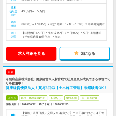
433万円～577万円
初年度
年収
勤務
8時30分～17時15分（休憩1時間：12:00～13:00）※時間外労働有
時間
【年間休日122日】* 完全週休2日（土日休み）* 祝日* 有給休暇
休日
休暇
（半年経過後10日付与）* 年末…
求人詳細を見る
気になる
新着
今別府産業株式会社 | 健康経営＆人材育成で社員全員が成長できる環境づく
りを推進中！
健康経営優良法人！賞与3回◎【土木施工管理】未経験者OK！
正社員
職種・業種未経験OK
転勤なし
学歴不問
第二新卒歓迎
情報更新日：2026/06/12
終了予定日：
2026/12/03
【道路／法面保護／交通安全施設など】土木工事における施工管