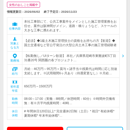
女性のおしごと掲載中
情報更新日：2026/06/02
終了予定日：
2026/11/23
本社工事部にて、公共工事案件をメインとした施工管理業務をお
任せ。案件は阪神間がメイン。道路・橋りょうなど、スケールの
仕事内容
大きな工事に携われます。
【必須】◆1級土木施工管理技士の資格をお持ちの方【歓迎】◆
対象と
国土交通省など官公庁発注の大型公共土木工事の施工管理経験者
なる方
【転勤無し／UIターン歓迎】 本社／兵庫県尼崎市東難波町5丁目
31番20号 関西圏の各プロジェクト…
勤務地
月給：46万円～95万円＋賞与＋諸手当※残業代は時間に応じ別途
支給します。※試用期間6ヶ月あり（待遇変更なし）※月給…
給与
650万円～1500万円
初年度
年収
08:00～17:00（実働：8時間／休憩時間：60分）※時間外労働有
勤務
時間
無：有※月平均残業時間：40時…
# 年間休日120日以上* 完全週休2日制（土日）* 祝日* 有給休暇*
休日
休暇
夏期休暇* 年末年始休暇*…