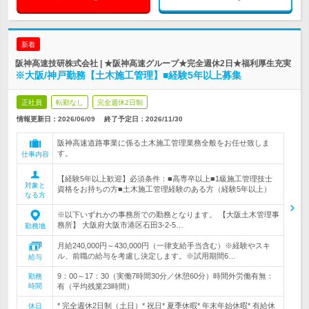
新着
阪神高速技研株式会社 | ★阪神高速グループ★完全週休2日★福利厚生充実
※大阪/神戸勤務【土木施工管理】■経験5年以上募集
正社員
転勤なし
完全週休2日制
情報更新日：2026/06/09
終了予定日：
2026/11/30
阪神高速道路事業に係る土木施工管理業務全般をお任せ致しま
す。
仕事内容
【経験5年以上歓迎】必須条件：■高専卒以上■1級施工管理技士
対象と
資格をお持ちの方■土木施工管理経験のある方（経験5年以上）
なる方
※以下いずれかの事務所での勤務となります。 【大阪土木管理事
務所】 大阪府大阪市港区石田3-2-5…
勤務地
月給240,000円～430,000円（一律支給手当含む）※経験やスキ
ル、前職の給与を考慮し決定します。※試用期間6…
給与
9：00～17：30（実働7時間30分／休憩60分）時間外労働有無：
勤務
時間
有（平均残業23時間）
* 完全週休2日制（土日）* 祝日* 夏季休暇* 年末年始休暇* 有給休
休日