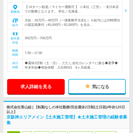
【 UIターン歓迎／マイカー通勤可 】 ☆本社（三笠）・滝川本店
での勤務となります。 本社／北海道…
勤務地
月給：26万円～48万円（一律業務手当含む）※給与には33時間分
の固定残業代（45,000円～92,000円）を含み…
給与
350万円～700万円
初年度
年収
勤務
7:30～17:00
時間
◆週休2日制（土・日）…だたし会社カレンダーに拠る◆夏季◆
休日
休暇
年末年始◆有給休暇 入社時5日 6ヶ月経過…
求人詳細を見る
気になる
株式会社香山組 | 【転勤なしの本社勤務/完全週休2日制(土日祝)/年休120日
以上】
京阪神エリアメイン【土木施工管理】★土木施工管理の経験者募
集