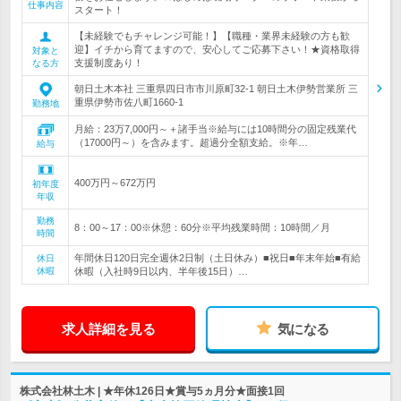
仕事内容
スタート！
【未経験でもチャレンジ可能！】【職種・業界未経験の方も歓
迎】イチから育てますので、安心してご応募下さい！★資格取得
対象と
支援制度あり！
なる方
朝日土木本社 三重県四日市市川原町32-1 朝日土木伊勢営業所 三
重県伊勢市佐八町1660-1
勤務地
月給：23万7,000円～＋諸手当※給与には10時間分の固定残業代
（17000円～）を含みます。超過分全額支給。※年…
給与
400万円～672万円
初年度
年収
勤務
8：00～17：00※休憩：60分※平均残業時間：10時間／月
時間
年間休日120日完全週休2日制（土日休み）■祝日■年末年始■有給
休日
休暇
休暇（入社時9日以内、半年後15日）…
求人詳細を見る
気になる
株式会社林土木 | ★年休126日★賞与5ヵ月分★面接1回