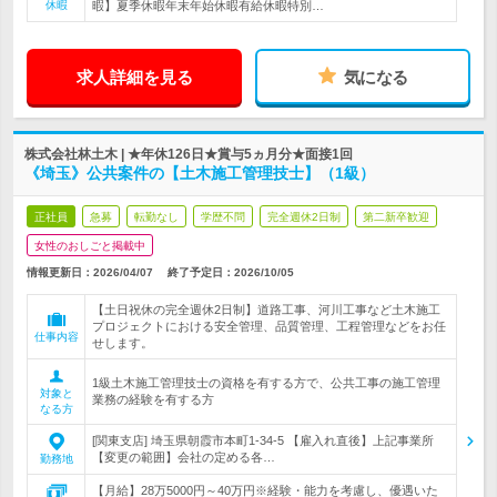
休暇
暇】夏季休暇年末年始休暇有給休暇特別…
求人詳細を見る
気になる
株式会社林土木 | ★年休126日★賞与5ヵ月分★面接1回
《埼玉》公共案件の【土木施工管理技士】（1級）
正社員
急募
転勤なし
学歴不問
完全週休2日制
第二新卒歓迎
女性のおしごと掲載中
情報更新日：2026/04/07
終了予定日：
2026/10/05
【土日祝休の完全週休2日制】道路工事、河川工事など土木施工
プロジェクトにおける安全管理、品質管理、工程管理などをお任
仕事内容
せします。
1級土木施工管理技士の資格を有する方で、公共工事の施工管理
対象と
業務の経験を有する方
なる方
[関東支店] 埼玉県朝霞市本町1-34-5 【雇入れ直後】上記事業所
【変更の範囲】会社の定める各…
勤務地
【月給】28万5000円～40万円※経験・能力を考慮し、優遇いた