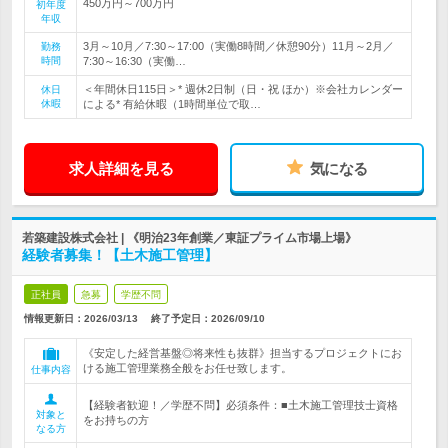
450万円～700万円
初年度
年収
3月～10月／7:30～17:00（実働8時間／休憩90分）11月～2月／
勤務
時間
7:30～16:30（実働…
＜年間休日115日＞* 週休2日制（日・祝 ほか）※会社カレンダー
休日
休暇
による* 有給休暇（1時間単位で取…
求人詳細を見る
気になる
若築建設株式会社 | 《明治23年創業／東証プライム市場上場》
経験者募集！【土木施工管理】
正社員
急募
学歴不問
情報更新日：2026/03/13
終了予定日：
2026/09/10
《安定した経営基盤◎将来性も抜群》担当するプロジェクトにお
ける施工管理業務全般をお任せ致します。
仕事内容
【経験者歓迎！／学歴不問】必須条件：■土木施工管理技士資格
対象と
をお持ちの方
なる方