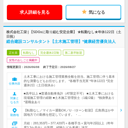
求人詳細を見る
気になる
株式会社工栄 | 【SDGsに取り組む安定企業】 ★転勤なし★年休122日（土
日祝）
総合建設コンサルタント【土木施工管理】*健康経営優良法人
正社員
転勤なし
完全週休2日制
第二新卒歓迎
女性のおしごと掲載中
情報更新日：2026/06/08
終了予定日：
2026/08/27
土木工事における施工管理業務全般を担当。施工管理に伴う基本
的な測量などもお任せします。 *各種手当充実 *年休122日 *完全
仕事内容
週休2日（土日祝休み）
■高卒以上 ■普通自動車免許（AT限定不可） ■土木工事における
現場施工管理の経験 ■土木施工管理技士（1級/2級） *独身寮あり
対象と
*退職金あり
なる方
【転勤なし／マイカー通勤OK／U・Iターン歓迎】 広島県ほか中
国地方での勤務を想定しています。 ・…
勤務地
月給：283,353円～377,420円＋各種手当＋賞与年2回以上（昨年
度3.3か月分）※学歴、経験などを考慮し決定…
給与