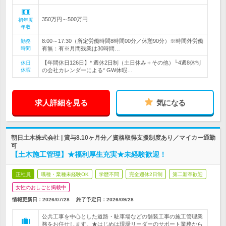
350万円～500万円
初年度
年収
8:00～17:30（所定労働時間8時間00分／休憩90分）※時間外労働
勤務
時間
有無：有※月間残業は30時間…
【年間休日126日】* 週休2日制（土日休み＋その他）└4週8休制
休日
休暇
の会社カレンダーによる* GW休暇…
求人詳細を見る
気になる
朝日土木株式会社 | 賞与8.10ヶ月分／資格取得支援制度あり／マイカー通勤
可
【土木施工管理】★福利厚生充実★未経験歓迎！
正社員
職種・業種未経験OK
学歴不問
完全週休2日制
第二新卒歓迎
女性のおしごと掲載中
情報更新日：2026/07/28
終了予定日：
2026/09/28
公共工事を中心とした道路・駐車場などの舗装工事の施工管理業
務をお任せします。★はじめは現場リーダーのサポート業務から