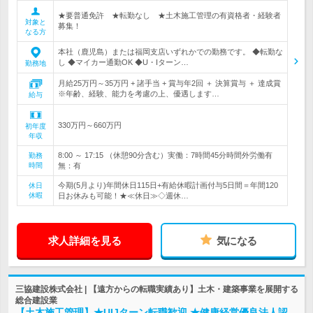
★要普通免許 ★転勤なし ★土木施工管理の有資格者・経験者
対象と
募集！
なる方
本社（鹿児島）または福岡支店いずれかでの勤務です。 ◆転勤な
し ◆マイカー通勤OK ◆U・Iターン…
勤務地
月給25万円～35万円 + 諸手当 + 賞与年2回 ＋ 決算賞与 ＋ 達成賞
※年齢、経験、能力を考慮の上、優遇します…
給与
330万円～660万円
初年度
年収
8:00 ～ 17:15 （休憩90分含む）実働：7時間45分時間外労働有
勤務
時間
無：有
今期(5月より)年間休日115日+有給休暇計画付与5日間＝年間120
休日
休暇
日お休みも可能！★≪休日≫◇週休…
求人詳細を見る
気になる
三協建設株式会社 | 【遠方からの転職実績あり】土木・建築事業を展開する
総合建設業
【土木施工管理】★UIJターン転職歓迎 ★健康経営優良法人認