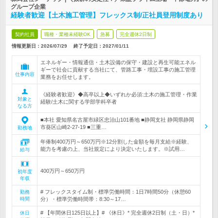
グループ企業
経験者歓迎【土木施工管理】フレックス制/正社員登用制度あり
契約社員
職種・業種未経験OK
急募
完全週休2日制
情報更新日：2026/07/29
終了予定日：
2027/01/11
エネルギー・情報通信・土木設備の保守・建設と再生可能エネル
ギーで社会に貢献する当社にて、管路工事・埋設工事の施工管理
仕事内容
業務をお任せします。
《経験者歓迎》◆高卒以上◆いずれか必須:土木の施工管理・作業
対象と
経験/土木に関する学部学科卒者
なる方
■本社 愛知県名古屋市緑区忠治山101番地 ■静岡支社 静岡県静岡
市葵区山崎2-27-19 ■三重…
勤務地
年俸制400万円～650万円※12分割した金額を毎月支給※経験、
能力を考慮の上、当社規定により決定いたします。※試用…
給与
400万円～650万円
初年度
年収
# フレックスタイム制・標準労働時間：1日7時間50分（休憩60
勤務
時間
分）・標準労働時間帯：8:30～17…
# 【年間休日125日以上】# 《休日》* 完全週休2日制（土・日）*
休日