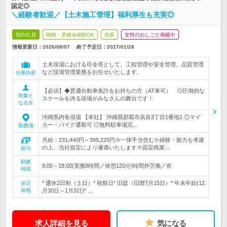
認定◎
＼経験者歓迎／【土木施工管理】福利厚生も充実◎
契約社員
職種・業種未経験OK
急募
女性のおしごと掲載中
情報更新日：2026/08/07
終了予定日：
2027/01/28
土木現場における司令塔として、工程管理や安全管理、品質管理
など現場管理業務をお任せいたします。
仕事内容
【必須】◆普通自動車免許をお持ちの方（AT車可） ◎圧倒的な
対象と
スケールを誇る現場がみなさんの舞台です！
なる方
沖縄県内各現場 【本社】 沖縄県那覇市高良3丁目1番地1 ◎マイ
カー・バイク通勤可 ◎無料駐車場完…
勤務地
月給：231,440円～395,220円※一律手当含む※経験・能力を考慮
の上、当社規定により優遇いたします※固定残業…
給与
勤務
8:00～18:00(実働8時間／休憩120分)時間外労働／有
時間
* 週休2日制（土日）* 祝祭日* 旧盆（旧暦7月15日）* 年末年始(12
休日
休暇
月30日～1月3日)* …
求人詳細を見る
気になる