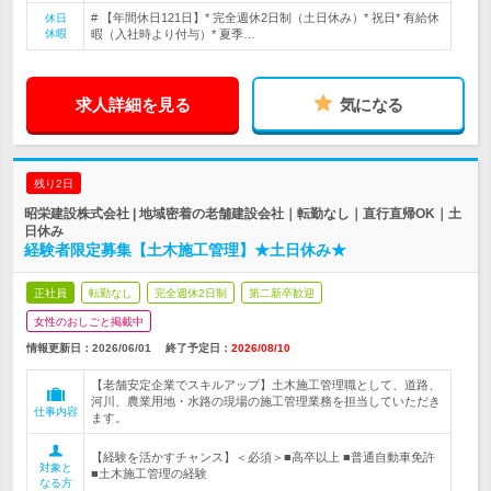
# 【年間休日121日】* 完全週休2日制（土日休み）* 祝日* 有給休
休日
休暇
暇（入社時より付与）* 夏季…
求人詳細を見る
気になる
残り2日
昭栄建設株式会社 | 地域密着の老舗建設会社｜転勤なし｜直行直帰OK｜土
日休み
経験者限定募集【土木施工管理】★土日休み★
正社員
転勤なし
完全週休2日制
第二新卒歓迎
女性のおしごと掲載中
情報更新日：2026/06/01
終了予定日：
2026/08/10
【老舗安定企業でスキルアップ】土木施工管理職として、道路、
河川、農業用地・水路の現場の施工管理業務を担当していただき
仕事内容
ます。
【経験を活かすチャンス】＜必須＞■高卒以上 ■普通自動車免許
対象と
■土木施工管理の経験
なる方