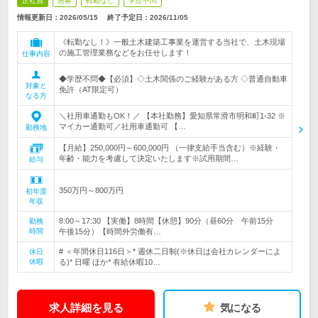
正社員
急募
転勤なし
学歴不問
情報更新日：2026/05/15
終了予定日：
2026/11/05
《転勤なし！》一般土木建築工事業を運営する当社で、土木現場
の施工管理業務などをお任せします！
仕事内容
◆学歴不問◆【必須】◇土木関係のご経験がある方 ◇普通自動車
対象と
免許（AT限定可）
なる方
＼社用車通勤もOK！／ 【本社勤務】愛知県常滑市明和町1-32 ※
マイカー通勤可／社用車通勤可 【…
勤務地
【月給】250,000円～600,000円 （一律支給手当含む）※経験・
年齢・能力を考慮して決定いたします※試用期間…
給与
350万円～800万円
初年度
年収
8:00～17:30 【実働】8時間【休憩】90分（昼60分 午前15分
勤務
時間
午後15分）【時間外労働有…
# ＜年間休日116日＞* 週休二日制(※休日は会社カレンダーによ
休日
休暇
る)* 日曜 ほか* 有給休暇10…
求人詳細を見る
気になる