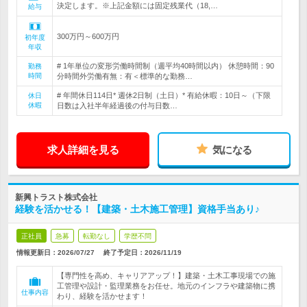
決定します。※上記金額には固定残業代（18,…
給与
300万円～600万円
初年度
年収
# 1年単位の変形労働時間制（週平均40時間以内） 休憩時間：90
勤務
時間
分時間外労働有無：有＜標準的な勤務…
# 年間休日114日* 週休2日制（土日）* 有給休暇：10日～（下限
休日
休暇
日数は入社半年経過後の付与日数…
求人詳細を見る
気になる
新興トラスト株式会社
経験を活かせる！【建築・土木施工管理】資格手当あり♪
正社員
急募
転勤なし
学歴不問
情報更新日：2026/07/27
終了予定日：
2026/11/19
【専門性を高め、キャリアアップ！】建築・土木工事現場での施
工管理や設計・監理業務をお任せ。地元のインフラや建築物に携
仕事内容
わり、経験を活かせます！