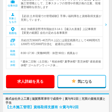
施工管理職として、工事スタッフの管理や作業計画の立案、現場
仕事内容
運営補助を担当します
【必須:土木現場での管理経験】手厚い福利厚生と資格取得支援が
対象と
充実しています。
なる方
本社 沖縄県宜野湾市我如古3-14-1 【雇入れ直後】上記事業所
【変更の範囲】会社の定める各事業所
勤務地
月給22万3000円~40万円※上記には固定残業代として40時間/5万
1200円~9万2000円分含む 超過分は別途…
給与
勤務
8:00~17:30（実働8時間・休憩:90分）残業あり
時間
* 週休二日制（土日祝）* 有給休暇* 夏季休暇* 育児休暇* 産前産後
休日
休暇
休暇* ゴールデンウィーク休…
求人詳細を見る
気になる
株式会社井上工業 | 滋賀県草津市で成長中｜賞与年2回｜充実の資格支援と
手当
【土木施工管理】資格取得支援有 ☆賞与年2回