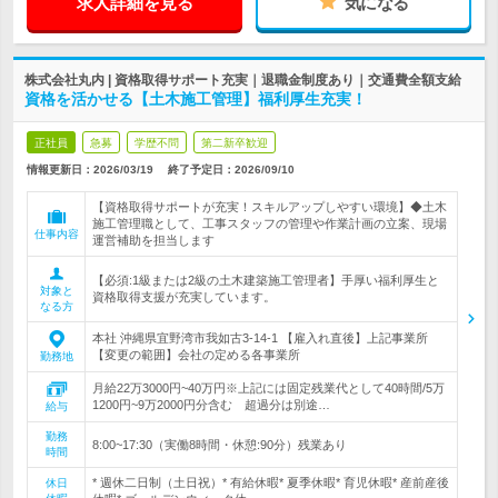
求人詳細を見る
気になる
株式会社丸内 | 資格取得サポート充実｜退職金制度あり｜交通費全額支給
資格を活かせる【土木施工管理】福利厚生充実！
正社員
急募
学歴不問
第二新卒歓迎
情報更新日：2026/03/19
終了予定日：
2026/09/10
【資格取得サポートが充実！スキルアップしやすい環境】◆土木
施工管理職として、工事スタッフの管理や作業計画の立案、現場
仕事内容
運営補助を担当します
【必須:1級または2級の土木建築施工管理者】手厚い福利厚生と
対象と
資格取得支援が充実しています。
なる方
本社 沖縄県宜野湾市我如古3-14-1 【雇入れ直後】上記事業所
【変更の範囲】会社の定める各事業所
勤務地
月給22万3000円~40万円※上記には固定残業代として40時間/5万
1200円~9万2000円分含む 超過分は別途…
給与
勤務
8:00~17:30（実働8時間・休憩:90分）残業あり
時間
* 週休二日制（土日祝）* 有給休暇* 夏季休暇* 育児休暇* 産前産後
休日