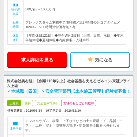
500万円～1000万円
初年度
年収
フレックスタイム制標準労働時間／1日7時間45分コアタイム／
勤務
時間
10:00～15:00時間外労働有無：有
【年間休日121日】◆完全週休2日制（土曜、日曜、祝日）◆年末
休日
休暇
年始休暇◆夏期休暇◆有給休暇（入社時即…
求人詳細を見る
気になる
株式会社奥村組 | 【創業110年以上】社会基盤を支えるゼネコン/東証プライ
ム上場
＜地域職（四国）＞安全管理部門【土木施工管理】経験者募集！
正社員
急募
完全週休2日制
女性のおしごと掲載中
情報更新日：2026/06/19
終了予定日：
2026/12/10
トンネルやダム、橋梁、上下水道などの土木現場にて、品質・コ
スト・工程・安全・環境等の管理・監督業務全般をお任せしま
仕事内容
す。