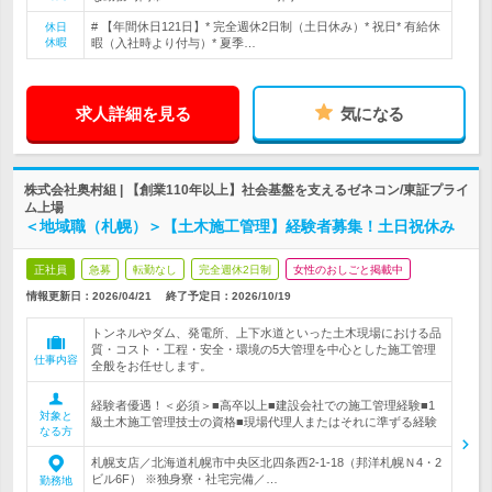
# 【年間休日121日】* 完全週休2日制（土日休み）* 祝日* 有給休
休日
休暇
暇（入社時より付与）* 夏季…
求人詳細を見る
気になる
株式会社奥村組 | 【創業110年以上】社会基盤を支えるゼネコン/東証プライ
ム上場
＜地域職（札幌）＞【土木施工管理】経験者募集！土日祝休み
正社員
急募
転勤なし
完全週休2日制
女性のおしごと掲載中
情報更新日：2026/04/21
終了予定日：
2026/10/19
トンネルやダム、発電所、上下水道といった土木現場における品
質・コスト・工程・安全・環境の5大管理を中心とした施工管理
仕事内容
全般をお任せします。
経験者優遇！＜必須＞■高卒以上■建設会社での施工管理経験■1
対象と
級土木施工管理技士の資格■現場代理人またはそれに準ずる経験
なる方
札幌支店／北海道札幌市中央区北四条西2-1-18（邦洋札幌Ｎ4・2
ビル6F） ※独身寮・社宅完備／…
勤務地