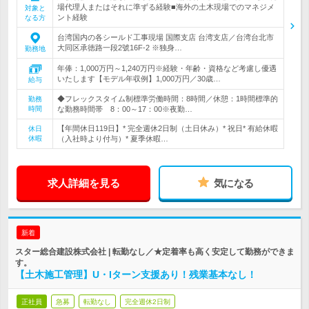
場代理人またはそれに準ずる経験■海外の土木現場でのマネジメ
対象と
ント経験
なる方
台湾国内の各シールド工事現場 国際支店 台湾支店／台湾台北市
大同区承徳路一段2號16F-2 ※独身…
勤務地
年俸：1,000万円～1,240万円※経験・年齢・資格など考慮し優遇
いたします【モデル年収例】1,000万円／30歳…
給与
◆フレックスタイム制標準労働時間：8時間／休憩：1時間標準的
勤務
時間
な勤務時間帯 8：00～17：00※夜勤…
【年間休日119日】* 完全週休2日制（土日休み）* 祝日* 有給休暇
休日
休暇
（入社時より付与）* 夏季休暇…
求人詳細を見る
気になる
新着
スター総合建設株式会社 | 転勤なし／★定着率も高く安定して勤務ができま
す。
【土木施工管理】U・Iターン支援あり！残業基本なし！
正社員
急募
転勤なし
完全週休2日制