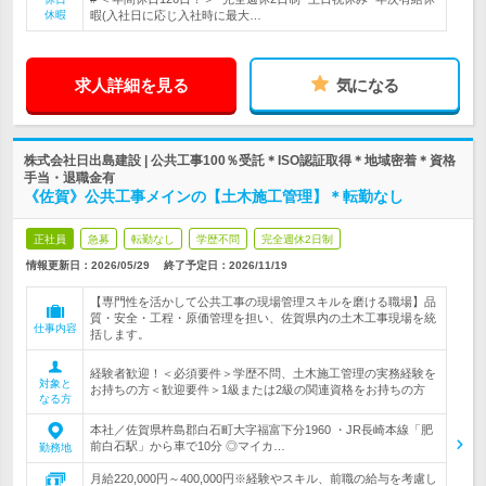
休暇
暇(入社日に応じ入社時に最大…
求人詳細を見る
気になる
株式会社日出島建設 | 公共工事100％受託＊ISO認証取得＊地域密着＊資格
手当・退職金有
《佐賀》公共工事メインの【土木施工管理】＊転勤なし
正社員
急募
転勤なし
学歴不問
完全週休2日制
情報更新日：2026/05/29
終了予定日：
2026/11/19
【専門性を活かして公共工事の現場管理スキルを磨ける職場】品
質・安全・工程・原価管理を担い、佐賀県内の土木工事現場を統
仕事内容
括します。
経験者歓迎！＜必須要件＞学歴不問、土木施工管理の実務経験を
対象と
お持ちの方＜歓迎要件＞1級または2級の関連資格をお持ちの方
なる方
本社／佐賀県杵島郡白石町大字福富下分1960 ・JR長崎本線「肥
前白石駅」から車で10分 ◎マイカ…
勤務地
月給220,000円～400,000円※経験やスキル、前職の給与を考慮し