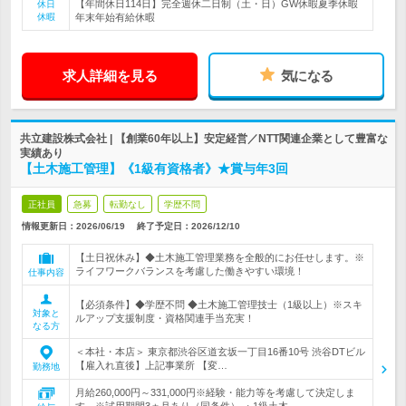
【年間休日114日】完全週休二日制（土・日）GW休暇夏季休暇
休日
休暇
年末年始有給休暇
求人詳細を見る
気になる
共立建設株式会社 | 【創業60年以上】安定経営／NTT関連企業として豊富な
実績あり
【土木施工管理】《1級有資格者》★賞与年3回
正社員
急募
転勤なし
学歴不問
情報更新日：2026/06/19
終了予定日：
2026/12/10
【土日祝休み】◆土木施工管理業務を全般的にお任せします。※
ライフワークバランスを考慮した働きやすい環境！
仕事内容
【必須条件】◆学歴不問 ◆土木施工管理技士（1級以上）※スキ
対象と
ルアップ支援制度・資格関連手当充実！
なる方
＜本社・本店＞ 東京都渋谷区道玄坂一丁目16番10号 渋谷DTビル
【雇入れ直後】上記事業所 【変…
勤務地
月給260,000円～331,000円※経験・能力等を考慮して決定しま