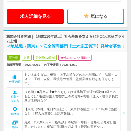
求人詳細を見る
気になる
株式会社奥村組 | 【創業110年以上】社会基盤を支えるゼネコン/東証プライ
ム上場
＜地域職（関東）＞安全管理部門【土木施工管理】経験者募集！
正社員
急募
完全週休2日制
女性のおしごと掲載中
情報更新日：2026/06/19
終了予定日：
2026/12/10
トンネルやダム、橋梁、上下水道などの土木現場にて、品質・コ
スト・工程・安全・環境等の管理・監督業務全般をお任せしま
仕事内容
す。
＜必須＞■高卒以上■土木もしくは建築施工管理の経験■1級土木
もしくは1級建築施工管理技士等の資格■現場代理人・現場所長に
対象と
準ずる経験など
なる方
【東京（本社・東日本支社）】 東京都港区芝5-6-1 ※転勤は当面
なし 【雇入れ直後】上記事業所…
勤務地
月給：280,000円～（応相談）※経験・年齢・資格など考慮し優
遇いたします。※試用期間6ヶ月あり（待遇の変更なし）
給与