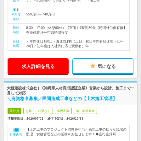
す。※試用期間3ヵ月あり（同条件） ・1級土木…
給与
550万円～740万円
初年度
年収
8:30～17:00（休憩60分）【実働】7時間30分【時間外労働有無】
勤務
時間
有※残業月平均35時間程度
＜年間休日120日＞週休2日制（土日）祝日年間有給休暇（10～
休日
休暇
20日／初年度は入社月に応じ変動有）年…
求人詳細を見る
気になる
大鏡建設株式会社 | 《沖縄県人材育成認証企業》営業から設計、施工まで一
貫して対応
＼有資格者募集／民間造成工事などの【土木施工管理】
正社員
急募
転勤なし
学歴不問
第二新卒歓迎
情報更新日：2026/07/02
終了予定日：
2026/10/29
【土木工事のプロジェクト管理を担当】民間工事の様々な現場の
監理、労務管理などの業務をお任せします！◆直行直帰可
仕事内容