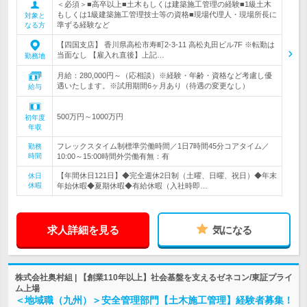
＜必須＞■高卒以上■土木もしくは建築施工管理の経験■1級土木
もしくは1級建築施工管理技士等の資格■現場代理人・現場所長に
対象と
準ずる経験など
なる方
【四国支店】 香川県高松市寿町2-3-11 高松丸田ビル7F ※転勤は
当面なし 【雇入れ直後】上記…
勤務地
月給：280,000円～（応相談）※経験・年齢・資格など考慮し優
遇いたします。※試用期間6ヶ月あり（待遇の変更なし）
給与
500万円～1000万円
初年度
年収
フレックスタイム制標準労働時間／1日7時間45分コアタイム／
勤務
時間
10:00～15:00時間外労働有無：有
【年間休日121日】◆完全週休2日制（土曜、日曜、祝日）◆年末
休日
休暇
年始休暇◆夏期休暇◆有給休暇（入社時即…
求人詳細を見る
気になる
株式会社奥村組 | 【創業110年以上】社会基盤を支えるゼネコン/東証プライ
ム上場
＜地域職（九州）＞安全管理部門【土木施工管理】経験者募集！