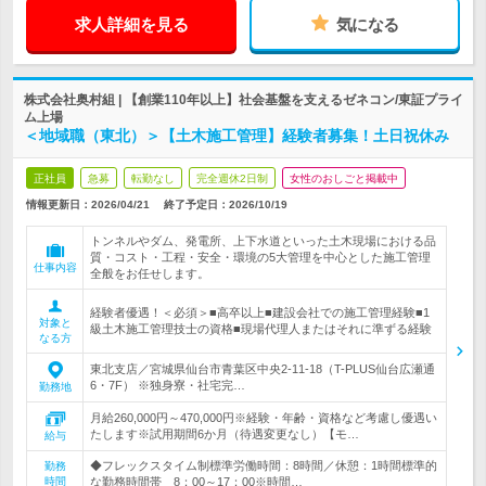
求人詳細を見る
気になる
株式会社奥村組 | 【創業110年以上】社会基盤を支えるゼネコン/東証プライ
ム上場
＜地域職（東北）＞【土木施工管理】経験者募集！土日祝休み
正社員
急募
転勤なし
完全週休2日制
女性のおしごと掲載中
情報更新日：2026/04/21
終了予定日：
2026/10/19
トンネルやダム、発電所、上下水道といった土木現場における品
質・コスト・工程・安全・環境の5大管理を中心とした施工管理
仕事内容
全般をお任せします。
経験者優遇！＜必須＞■高卒以上■建設会社での施工管理経験■1
対象と
級土木施工管理技士の資格■現場代理人またはそれに準ずる経験
なる方
東北支店／宮城県仙台市青葉区中央2-11-18（T-PLUS仙台広瀬通
6・7F） ※独身寮・社宅完…
勤務地
月給260,000円～470,000円※経験・年齢・資格など考慮し優遇い
たします※試用期間6か月（待遇変更なし）【モ…
給与
◆フレックスタイム制標準労働時間：8時間／休憩：1時間標準的
勤務
時間
な勤務時間帯 8：00～17：00※時間…