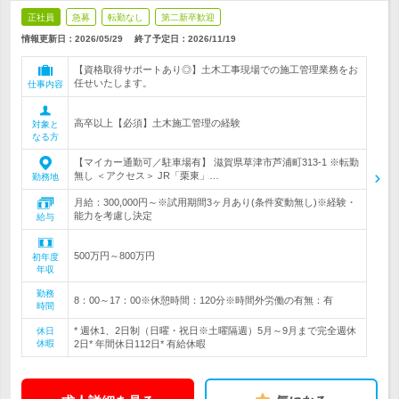
正社員
急募
転勤なし
第二新卒歓迎
情報更新日：2026/05/29
終了予定日：
2026/11/19
【資格取得サポートあり◎】土木工事現場での施工管理業務をお
任せいたします。
仕事内容
高卒以上【必須】土木施工管理の経験
対象と
なる方
【マイカー通勤可／駐車場有】 滋賀県草津市芦浦町313-1 ※転勤
無し ＜アクセス＞ JR「栗東」…
勤務地
月給：300,000円～※試用期間3ヶ月あり(条件変動無し)※経験・
能力を考慮し決定
給与
500万円～800万円
初年度
年収
勤務
8：00～17：00※休憩時間：120分※時間外労働の有無：有
時間
* 週休1、2日制（日曜・祝日※土曜隔週）5月～9月まで完全週休
休日
休暇
2日* 年間休日112日* 有給休暇