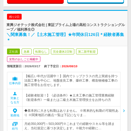
残り2日
東興ジオテック株式会社 | 東証プライム上場の高松コンストラクショングル
ープ／福利厚生◎
＼関東募集！／【土木施工管理】★年間休日126日＊経験者募集
＊
正社員
急募
転勤なし
完全週休2日制
第二新卒歓迎
女性のおしごと掲載中
情報更新日：2026/03/17
終了予定日：
2026/08/10
【幅広い年代が活躍中！】国内でトップクラスの売上実績を持つ
法面工事を中心に、地盤改良工事、爆砕工事、構造物補修工事の
仕事内容
施工管理をお任せします。
【経験者歓迎！】《必須条件》★土木工事の施工管理業務経験
対象と
《歓迎条件》一級または二級土木施工管理技士をお持ちの方
なる方
◆基本的に大きな転勤はありません。 ※将来的な転勤の可能性あ
り ※関東地区の拠点一覧は下記になりま…
勤務地
月給350,000円～503,000円※これまでの経験やスキル等を踏ま
え、当社規定に基づき決定します。※能力や経験に…
給与