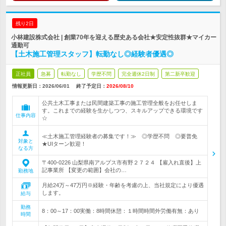
残り2日
小林建設株式会社 | 創業70年を迎える歴史ある会社★安定性抜群★マイカー
通勤可
【土木施工管理スタッフ】転勤なし◎経験者優遇◎
正社員
急募
転勤なし
学歴不問
完全週休2日制
第二新卒歓迎
情報更新日：2026/06/01
終了予定日：
2026/08/10
公共土木工事または民間建築工事の施工管理全般をお任せしま
す。これまでの経験を生かしつつ、スキルアップできる環境です
仕事内容
☆
≪土木施工管理経験者の募集です！≫ ◎学歴不問 ◎要普免
対象と
★UIターン歓迎！
なる方
〒400-0226 山梨県南アルプス市有野２７２４ 【雇入れ直後】上
記事業所 【変更の範囲】会社の…
勤務地
月給24万～47万円※経験・年齢を考慮の上、当社規定により優遇
します。
給与
勤務
8：00～17：00実働：8時間休憩：１時間時間外労働有無：あり
時間