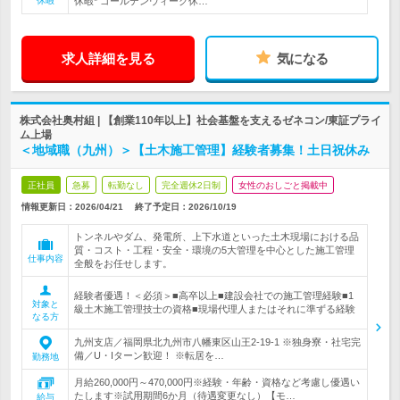
休暇
休暇* ゴールデンウィーク休…
求人詳細を見る
気になる
株式会社奥村組 | 【創業110年以上】社会基盤を支えるゼネコン/東証プライ
ム上場
＜地域職（九州）＞【土木施工管理】経験者募集！土日祝休み
正社員
急募
転勤なし
完全週休2日制
女性のおしごと掲載中
情報更新日：2026/04/21
終了予定日：
2026/10/19
トンネルやダム、発電所、上下水道といった土木現場における品
質・コスト・工程・安全・環境の5大管理を中心とした施工管理
仕事内容
全般をお任せします。
経験者優遇！＜必須＞■高卒以上■建設会社での施工管理経験■1
対象と
級土木施工管理技士の資格■現場代理人またはそれに準ずる経験
なる方
九州支店／福岡県北九州市八幡東区山王2-19-1 ※独身寮・社宅完
備／U・Iターン歓迎！ ※転居を…
勤務地
月給260,000円～470,000円※経験・年齢・資格など考慮し優遇い
たします※試用期間6か月（待遇変更なし）【モ…
給与