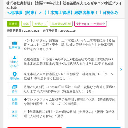
株式会社奥村組 | 【創業110年以上】社会基盤を支えるゼネコン/東証プライ
ム上場
＜地域職（関東）＞【土木施工管理】経験者募集！土日祝休み
正社員
急募
転勤なし
完全週休2日制
女性のおしごと掲載中
情報更新日：2026/04/21
終了予定日：
2026/10/19
トンネルやダム、発電所、上下水道といった土木現場における品
質・コスト・工程・安全・環境の5大管理を中心とした施工管理
仕事内容
全般をお任せします。
経験者優遇！＜必須＞■高卒以上■建設会社での施工管理経験■1
対象と
級土木施工管理技士の資格■現場代理人またはそれに準ずる経験
なる方
東京本社／東京都港区芝5-6-1 ※独身寮・社宅完備／U・Iターン
歓迎！ ※転居を伴う転勤なし！…
勤務地
月給260,000円～470,000円※経験・年齢・資格など考慮し優遇い
たします※試用期間6か月（待遇変更なし）【モ…
給与
◆フレックスタイム制標準労働時間：8時間／休憩：1時間標準的
勤務
時間
な勤務時間帯 8：00～17：00※時間…
# 【年間休日121日】* 完全週休2日制（土日休み）* 祝日* 有給休
休日
休暇
暇（入社時より付与）* 夏季…