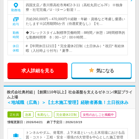
四国支店／香川県高松市寿町2-3-11（高松丸田ビル7F） ※独身
寮・社宅完備／U・Iターン歓迎！…
勤務地
月給260,000円～470,000円※経験・年齢・資格など考慮し優遇い
たします※試用期間6か月（待遇変更なし）【モ…
給与
◆フレックスタイム制標準労働時間：8時間／休憩：1時間標準的
勤務
時間
な勤務時間帯 8：00～17：00※時間…
# 【年間休日121日】* 完全週休2日制（土日休み）* 祝日* 有給休
休日
休暇
暇（入社時より付与）* 夏季…
求人詳細を見る
気になる
株式会社奥村組 | 【創業110年以上】社会基盤を支えるゼネコン/東証プライ
ム上場
＜地域職（広島）＞【土木施工管理】経験者募集！土日祝休み
正社員
急募
転勤なし
完全週休2日制
女性のおしごと掲載中
情報更新日：2026/04/21
終了予定日：
2026/10/19
トンネルやダム、発電所、上下水道といった土木現場における品
質・コスト・工程・安全・環境の5大管理を中心とした施工管理