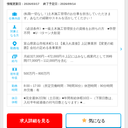
情報更新日：2026/03/17
終了予定日：
2026/09/14
(転勤一切なし！)土木施工管理のお仕事を担当していただきま
す。あなたの経験やスキルを活かしてください！
仕事内容
《必須条件》■一級土木施工管理技士の資格をお持ちの方 ■学歴
対象と
不問 ■U・Iターン大歓迎
なる方
富山県富山市桜木町1-11 【雇入れ直後】上記事業所 【変更の範
囲】会社の定める各事業所
勤務地
月給327,000円～472,000円※上記にはみなし残業代として35時
間/77,000円～112,000円を含む …
給与
500万円～800万円
初年度
年収
8:00～17:00 （所定労働時間：7時間30分）休憩時間：90分時間
勤務
時間
外労働：有
■完全週休2日制（土日祝）■年間有給休暇10日～（下限日数は、
休日
休暇
入社半年経過後の付与日数となります）■…
求人詳細を見る
気になる