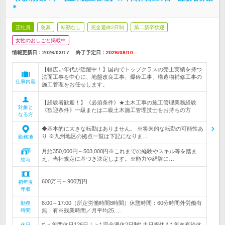
＊
正社員
急募
転勤なし
完全週休2日制
第二新卒歓迎
女性のおしごと掲載中
情報更新日：2026/03/17
終了予定日：
2026/08/10
【幅広い年代が活躍中！】国内でトップクラスの売上実績を持つ
法面工事を中心に、地盤改良工事、爆砕工事、構造物補修工事の
仕事内容
施工管理をお任せします。
【経験者歓迎！】《必須条件》★土木工事の施工管理業務経験
対象と
《歓迎条件》一級または二級土木施工管理技士をお持ちの方
なる方
◆基本的に大きな転勤はありません。 ※将来的な転勤の可能性あ
り ※九州地区の拠点一覧は下記になりま…
勤務地
月給350,000円～503,000円※これまでの経験やスキル等を踏ま
え、当社規定に基づき決定します。※能力や経験に…
給与
600万円～900万円
初年度
年収
8:00～17:00（所定労働時間8時間）休憩時間：60分時間外労働有
勤務
時間
無：有※残業時間／月平均25.…
# ＜年間休日126日！＞* 完全週休2日制* 土日祝休み* 年次有給休
休日