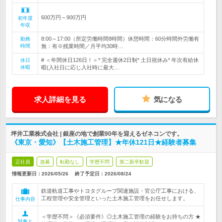
600万円～900万円
初年度
年収
8:00～17:00（所定労働時間8時間）休憩時間：60分時間外労働有
勤務
時間
無：有※残業時間／月平均30時…
# ＜年間休日126日！＞* 完全週休2日制* 土日祝休み* 年次有給休
休日
休暇
暇(入社日に応じ入社時に最大…
求人詳細を見る
気になる
坪井工業株式会社 | 銀座の地で創業90年を迎えるゼネコンです。
《東京・愛知》【土木施工管理】★年休121日★経験者募集
正社員
急募
転勤なし
学歴不問
第二新卒歓迎
情報更新日：2026/05/26
終了予定日：
2026/08/24
鉄道軌道工事やトヨタグループ関連施設・官公庁工事における、
工程管理や安全管理といった土木施工管理をお任せします。
仕事内容
＜学歴不問＞《必須要件》◎土木施工管理の経験をお持ちの方 ★
対象と