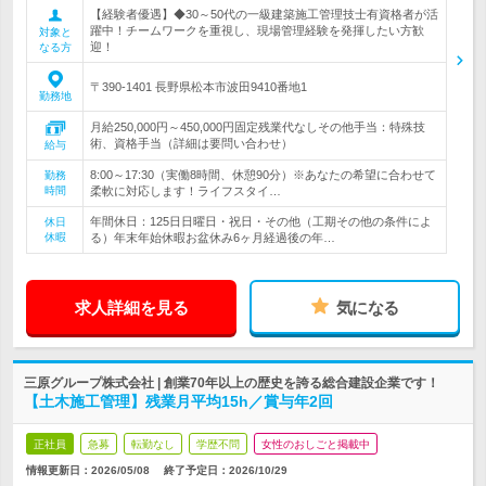
【経験者優遇】◆30～50代の一級建築施工管理技士有資格者が活
躍中！チームワークを重視し、現場管理経験を発揮したい方歓
対象と
迎！
なる方
〒390-1401 長野県松本市波田9410番地1
勤務地
月給250,000円～450,000円固定残業代なしその他手当：特殊技
術、資格手当（詳細は要問い合わせ）
給与
8:00～17:30（実働8時間、休憩90分）※あなたの希望に合わせて
勤務
時間
柔軟に対応します！ライフスタイ…
年間休日：125日日曜日・祝日・その他（工期その他の条件によ
休日
休暇
る）年末年始休暇お盆休み6ヶ月経過後の年…
求人詳細を見る
気になる
三原グループ株式会社 | 創業70年以上の歴史を誇る総合建設企業です！
【土木施工管理】残業月平均15h／賞与年2回
正社員
急募
転勤なし
学歴不問
女性のおしごと掲載中
情報更新日：2026/05/08
終了予定日：
2026/10/29