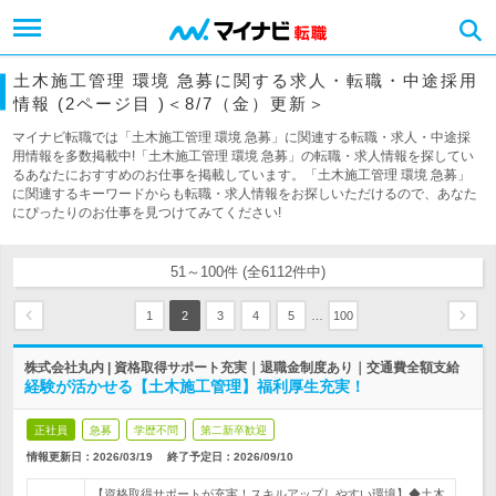
土木施工管理 環境 急募に関する求人・転職・中途採用
情報 (2ページ目 )＜8/7（金）更新＞
マイナビ転職では「土木施工管理 環境 急募」に関連する転職・求人・中途採
用情報を多数掲載中!「土木施工管理 環境 急募」の転職・求人情報を探してい
るあなたにおすすめのお仕事を掲載しています。「土木施工管理 環境 急募」
に関連するキーワードからも転職・求人情報をお探しいただけるので、あなた
にぴったりのお仕事を見つけてみてください!
51～100件 (全6112件中)
…
1
2
3
4
5
100
株式会社丸内 | 資格取得サポート充実｜退職金制度あり｜交通費全額支給
経験が活かせる【土木施工管理】福利厚生充実！
正社員
急募
学歴不問
第二新卒歓迎
情報更新日：2026/03/19
終了予定日：
2026/09/10
【資格取得サポートが充実！スキルアップしやすい環境】◆土木