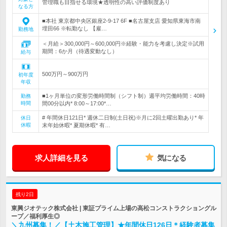
管理職も目指せる環境★透明性の高い評価制度あり
なる方
■本社 東京都中央区銀座2-9-17 6F ■名古屋支店 愛知県東海市南
埋田66 ※転勤なし 【雇…
勤務地
＜月給＞300,000円～600,000円※経験・能力を考慮し決定※試用
期間：6か月（待遇変動なし）
給与
500万円～900万円
初年度
年収
■1ヶ月単位の変形労働時間制（シフト制）週平均労働時間：40時
勤務
時間
間00分以内* 8:00～17:00*…
# 年間休日121日* 週休二日制(土日祝)※月に2回土曜出勤あり* 年
休日
休暇
末年始休暇* 夏期休暇* 有…
求人詳細を見る
気になる
残り2日
東興ジオテック株式会社 | 東証プライム上場の高松コンストラクショングル
ープ／福利厚生◎
＼九州募集！／【土木施工管理】★年間休日126日＊経験者募集