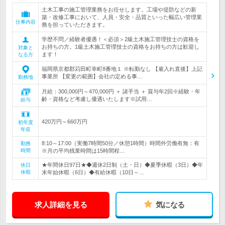
土木工事の施工管理業務をお任せします。工場や堤防などの新
築・改修工事において、人員・安全・品質といった幅広い管理業
仕事内容
務を担っていただきます。
学歴不問／経験者優遇！＜必須＞2級土木施工管理技士の資格を
お持ちの方。1級土木施工管理技士の資格をお持ちの方は歓迎し
対象と
ます！
なる方
福岡県京都郡苅田町幸町8番地１ ※転勤なし 【雇入れ直後】上記
事業所 【変更の範囲】会社の定める事…
勤務地
月給：300,000円～470,000円 ＋ 諸手当 ＋ 賞与年2回※経験・年
齢・資格など考慮し優遇いたします※試用…
給与
420万円～660万円
初年度
年収
8:10～17:00（実働7時間50分／休憩1時間）時間外労働有無：有
勤務
時間
※月の平均残業時間は15時間程…
★年間休日97日★◆週休2日制（土・日）◆夏季休暇（3日）◆年
休日
休暇
末年始休暇（6日）◆有給休暇（10日～…
求人詳細を見る
気になる