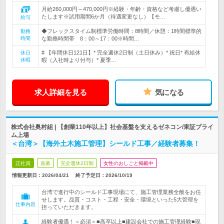
月給260,000円～470,000円※経験・年齢・資格など考慮し優遇い
たします※試用期間6か月（待遇変更なし）【モ…
給与
◆フレックスタイム制標準労働時間：8時間／休憩：1時間標準的
勤務
時間
な勤務時間帯 8：00～17：00※時間…
# 【年間休日121日】* 完全週休2日制（土日休み）* 祝日* 有給休
休日
休暇
暇（入社時より付与）* 夏季…
求人詳細を見る
気になる
株式会社奥村組 | 【創業110年以上】社会基盤を支えるゼネコン/東証プライ
ム上場
＜台湾＞【海外土木施工管理】シールド工事／経験者募集！
正社員
急募
完全週休2日制
女性のおしごと掲載中
情報更新日：2026/04/21
終了予定日：
2026/10/19
台湾で進行中のシールド工事現場にて、施工管理業務全般をお任
せします。品質・コスト・工程・安全・環境といった5大管理を
仕事内容
担っていただきます。
経験者優遇！＜必須＞■高卒以上■建設会社での施工管理経験■現