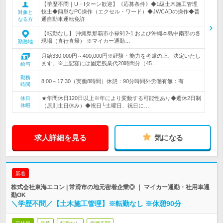
【学歴不問｜U・Iターン歓迎】《応募条件》◆1級土木施工管理
技士◆簡単なPC操作（エクセル・ワード）◆JWCADの操作◆普
対象と
通自動車運転免許
なる方
【転勤なし】 沖縄県那覇市小禄912-1 および沖縄本島中南部の各
現場（直行直帰） ※マイカー通勤…
勤務地
月給330,000円～400,000円※経験・能力を考慮の上、決定いたし
ます。※上記額には固定残業代20時間分（45…
給与
勤務
8:00～17:30（実働8時間）休憩：90分時間外労働有無：有
時間
★年間休日120日以上※年により変動する可能性あり◆週休2日制
休日
休暇
（原則土日休み）◆祝日└土曜日、祝日に…
求人詳細を見る
気になる
新着
株式会社東海エコン | 常滑市の地元密着企業◎ ｜ マイカー通勤・社用車通
勤OK
＼学歴不問／【土木施工管理】※転勤なし ※休憩90分