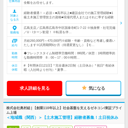
仕事内容
全般をお任せします。
経験者優遇！＜必須＞■高卒以上■建設会社での施工管理経験■1
対象と
級土木施工管理技士の資格■現場代理人またはそれに準ずる経験
なる方
広島支店／広島県広島市中区国泰寺町1-7-22 ※独身寮・社宅完備
／U・Iターン歓迎！ ※転居を伴…
勤務地
月給260,000円～470,000円※経験・年齢・資格など考慮し優遇い
たします※試用期間6か月（待遇変更なし）【モ…
給与
◆フレックスタイム制標準労働時間：8時間／休憩：1時間標準的
勤務
時間
な勤務時間帯 8：00～17：00※時間…
# 【年間休日121日】* 完全週休2日制（土日休み）* 祝日* 有給休
休日
休暇
暇（入社時より付与）* 夏季…
求人詳細を見る
気になる
株式会社奥村組 | 【創業110年以上】社会基盤を支えるゼネコン/東証プライ
ム上場
＜地域職（関西）＞【土木施工管理】経験者募集！土日祝休み