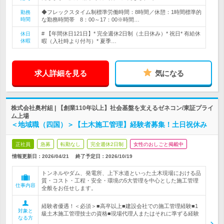
◆フレックスタイム制標準労働時間：8時間／休憩：1時間標準的
勤務
時間
な勤務時間帯 8：00～17：00※時間…
# 【年間休日121日】* 完全週休2日制（土日休み）* 祝日* 有給休
休日
休暇
暇（入社時より付与）* 夏季…
求人詳細を見る
気になる
株式会社奥村組 | 【創業110年以上】社会基盤を支えるゼネコン/東証プライ
ム上場
＜地域職（四国）＞【土木施工管理】経験者募集！土日祝休み
正社員
急募
転勤なし
完全週休2日制
女性のおしごと掲載中
情報更新日：2026/04/21
終了予定日：
2026/10/19
トンネルやダム、発電所、上下水道といった土木現場における品
質・コスト・工程・安全・環境の5大管理を中心とした施工管理
仕事内容
全般をお任せします。
経験者優遇！＜必須＞■高卒以上■建設会社での施工管理経験■1
対象と
級土木施工管理技士の資格■現場代理人またはそれに準ずる経験
なる方