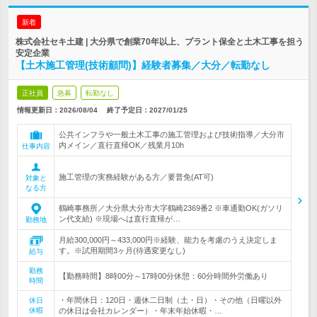
新着
株式会社セキ土建 | 大分県で創業70年以上、プラント保全と土木工事を担う
安定企業
【土木施工管理(技術顧問)】経験者募集／大分／転勤なし
正社員
急募
転勤なし
情報更新日：2026/08/04
終了予定日：
2027/01/25
公共インフラや一般土木工事の施工管理および技術指導／大分市
内メイン／直行直帰OK／残業月10h
仕事内容
施工管理の実務経験がある方／要普免(AT可)
対象と
なる方
鶴崎事務所／大分県大分市大字鶴崎2369番2 ※車通勤OK(ガソリ
ン代支給) ※現場へは直行直帰が…
勤務地
月給300,000円～433,000円※経験、能力を考慮のうえ決定しま
す。※試用期間3ヶ月(待遇変更なし)
給与
勤務
【勤務時間】8時00分～17時00分休憩：60分時間外労働あり
時間
・年間休日：120日・週休二日制（土・日）・その他（日曜以外
休日
休暇
の休日は会社カレンダー）・年末年始休暇・…