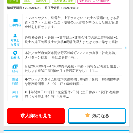
正社員
急募
転勤なし
完全週休2日制
女性のおしごと掲載中
情報更新日：2026/04/21
終了予定日：
2026/10/19
トンネルやダム、発電所、上下水道といった土木現場における品
質・コスト・工程・安全・環境の5大管理を中心とした施工管理
仕事内容
全般をお任せします。
経験者優遇！＜必須＞■高卒以上■建設会社での施工管理経験■1
対象と
級土木施工管理技士の資格■現場代理人またはそれに準ずる経験
なる方
本社／大阪府大阪市阿倍野区松崎町2-2-2 ※独身寮・社宅完備／
U・Iターン歓迎！ ※転居を伴う転…
勤務地
月給260,000円～470,000円※経験・年齢・資格など考慮し優遇い
たします※試用期間6か月（待遇変更なし）【モ…
給与
◆フレックスタイム制標準労働時間：8時間／休憩：1時間標準的
勤務
時間
な勤務時間帯 8：00～17：00※時間…
# 【年間休日121日】* 完全週休2日制（土日休み）* 祝日* 有給休
休日
休暇
暇（入社時より付与）* 夏季…
求人詳細を見る
気になる