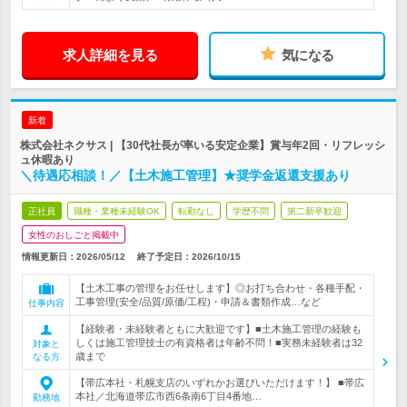
求人詳細を見る
気になる
新着
株式会社ネクサス | 【30代社長が率いる安定企業】賞与年2回・リフレッシ
ュ休暇あり
＼待遇応相談！／【土木施工管理】★奨学金返還支援あり
正社員
職種・業種未経験OK
転勤なし
学歴不問
第二新卒歓迎
女性のおしごと掲載中
情報更新日：2026/05/12
終了予定日：
2026/10/15
【土木工事の管理をお任せします】◎お打ち合わせ・各種手配・
工事管理(安全/品質/原価/工程)・申請＆書類作成…など
仕事内容
【経験者・未経験者ともに大歓迎です】■土木施工管理の経験も
しくは施工管理技士の有資格者は年齢不問！■実務未経験者は32
対象と
歳まで
なる方
【帯広本社・札幌支店のいずれかお選びいただけます！】 ■帯広
本社／北海道帯広市西6条南6丁目4番地…
勤務地