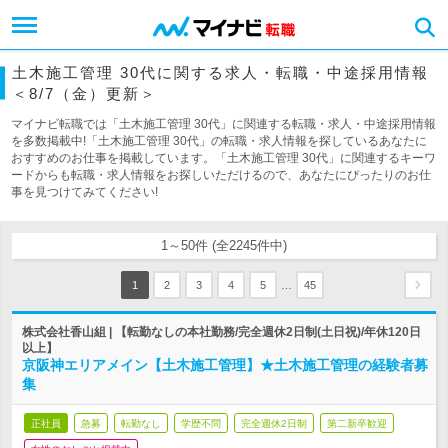
土木施工管理 30代に関する求人・転職・中途採用情報
＜8/7（金）更新＞
マイナビ転職では「土木施工管理 30代」に関連する転職・求人・中途採用情報
を多数掲載中!「土木施工管理 30代」の転職・求人情報を探しているあなたに
おすすめのお仕事を掲載しています。「土木施工管理 30代」に関連するキーワ
ードからも転職・求人情報をお探しいただけるので、あなたにぴったりのお仕
事を見つけてみてください!
1～50件 (全2245件中)
…
1
2
3
4
5
45
株式会社香山組 | 【転勤なしの本社勤務/完全週休2日制(土日祝)/年休120日
以上】
京阪神エリアメイン【土木施工管理】★土木施工管理の経験者募
集
正社員
急募
転勤なし
学歴不問
完全週休2日制
第二新卒歓迎