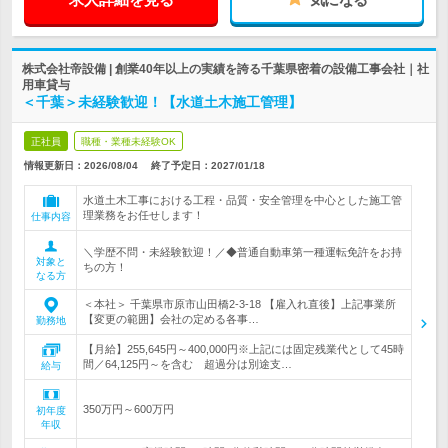
株式会社帝設備 | 創業40年以上の実績を誇る千葉県密着の設備工事会社｜社
用車貸与
＜千葉＞未経験歓迎！【水道土木施工管理】
正社員
職種・業種未経験OK
情報更新日：2026/08/04
終了予定日：
2027/01/18
水道土木工事における工程・品質・安全管理を中心とした施工管
理業務をお任せします！
仕事内容
＼学歴不問・未経験歓迎！／◆普通自動車第一種運転免許をお持
対象と
ちの方！
なる方
＜本社＞ 千葉県市原市山田橋2-3-18 【雇入れ直後】上記事業所
【変更の範囲】会社の定める各事…
勤務地
【月給】255,645円～400,000円※上記には固定残業代として45時
間／64,125円～を含む 超過分は別途支…
給与
350万円～600万円
初年度
年収