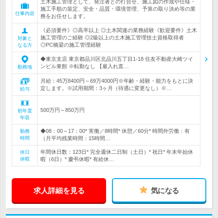
土木施工管理として、発注者との打合せ、施工図の作成や仕様・
施工手順の策定、安全・品質・環境管理、予算の取り決め等の業
仕事内容
務をお任せします。
《必須要件》◎高卒以上 ◎土木関連の業務経験《歓迎要件》土木
施工管理のご経験 ◎2級以上の土木施工管理技士資格取得者
対象と
◎PC橋梁の施工管理経験
なる方
◆東京支店 東京都品川区北品川五丁目1-18 住友不動産大崎ツイ
ンビル東館 ※転勤なし 【雇入れ直…
勤務地
月給：45万8400円～69万4000円※年齢・経験・能力をもとに決
定します。※試用期間：3ヶ月（待遇に変更なし）※…
給与
500万円～850万円
初年度
年収
◆08：00～17：00* 実働／8時間* 休憩／60分* 時間外労働：有
勤務
時間
（月平均残業時間：15時間…
年間休日数：123日* 完全週休二日制（土日）* 祝日* 年末年始休
休日
休暇
暇（6日）* 慶弔休暇* 有給休…
求人詳細を見る
気になる