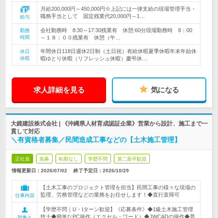
月給200,000円～450,000円※上記には一律支給の現場管理手当・
職務手当として 固定残業代20,000円～1…
給与
会社勤務時 8:30～17:30残業有 休憩:60分現場勤務時 8：00
勤務
時間
～１８：００残業有 休憩（午…
年間休日118日週休2日制（土日祝）有給休暇夏季休暇年末年始休
休日
休暇
暇ゆとり休暇（リフレッシュ休暇）慶弔休…
求人詳細を見る
気になる
大鏡建設株式会社 | 《沖縄県人材育成認証企業》営業から設計、施工まで一
貫して対応
＼有資格者募集／民間造成工事などの【土木施工管理】
正社員
急募
転勤なし
学歴不問
第二新卒歓迎
情報更新日：2026/07/02
終了予定日：
2026/10/29
【土木工事のプロジェクト管理を担当】民間工事の様々な現場の
監理、労務管理などの業務をお任せします！◆直行直帰可
仕事内容
【学歴不問｜U・Iターン歓迎】《応募条件》◆1級土木施工管理
技士◆簡単なPC操作（エクセル・ワード）◆JWCADの操作◆普
対象と