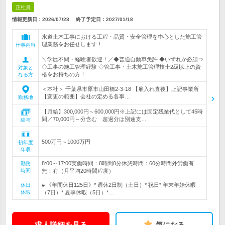
正社員
情報更新日：2026/07/28
終了予定日：
2027/01/18
水道土木工事における工程・品質・安全管理を中心とした施工管
理業務をお任せします！
仕事内容
＼学歴不問・経験者歓迎！／◆普通自動車免許 ◆いずれか必須⇒
◇工事の施工管理経験 ◇管工事・土木施工管理技士2級以上の資
対象と
格をお持ちの方！
なる方
＜本社＞ 千葉県市原市山田橋2-3-18 【雇入れ直後】上記事業所
【変更の範囲】会社の定める各事…
勤務地
【月給】300,000円～600,000円※上記には固定残業代として45時
間／70,000円～分含む 超過分は別途支…
給与
500万円～1000万円
初年度
年収
8:00～17:00実働時間：8時間0分休憩時間：60分時間外労働有
勤務
時間
無：有（月平均20時間程度）
# 《年間休日125日》* 週休2日制（土日）* 祝日* 年末年始休暇
休日
休暇
（7日）* 夏季休暇（5日）*…
求人詳細を見る
気になる