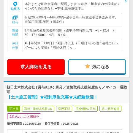
本社または釧路営業所に配属します ※釧路・根室管内の現場がメ
インのため転勤なし ■本社 北海道標津…
勤務地
月給205,000円～449,000円+諸手当※一律支給手当を含みます。
※試用期間1年間（同条件）
給与
1年単位の変形労働時間制（週平均40時間以内）■5～12月 7：
勤務
時間
30～17：00■1～4月 9：0…
# 【年間休日118日】* 4週6休以上（日曜日+その他※会社カレン
休日
休暇
ダーにより変動）* 有給休暇（入…
求人詳細を見る
気になる
朝日土木株式会社 | 賞与8.10ヶ月分／資格取得支援制度あり／マイカー通勤
可
【土木施工管理】★福利厚生充実★未経験歓迎！
正社員
職種・業種未経験OK
学歴不問
完全週休2日制
第二新卒歓迎
女性のおしごと掲載中
情報更新日：2026/07/28
終了予定日：
2026/09/28