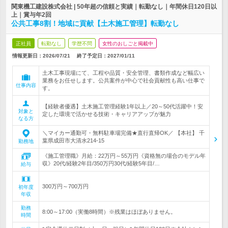
関東機工建設株式会社 | 50年超の信頼と実績｜転勤なし｜年間休日120日以
上｜賞与年2回
公共工事8割！地域に貢献【土木施工管理】転勤なし
正社員
転勤なし
学歴不問
女性のおしごと掲載中
情報更新日：2026/07/21
終了予定日：
2027/01/11
土木工事現場にて、工程や品質・安全管理、書類作成など幅広い
業務をお任せします。公共案件が中心で社会貢献性も高い仕事で
仕事内容
す。
【経験者優遇】土木施工管理経験1年以上／20～50代活躍中！安
対象と
定した環境で活かせる技術・キャリアアップが魅力
なる方
＼マイカー通勤可・無料駐車場完備★直行直帰OK／ 【本社】 千
葉県成田市大清水214-15
勤務地
《施工管理職》月給：22万円～55万円《資格無の場合のモデル年
収》20代/経験2年目/350万円30代/経験5年目/…
給与
300万円～700万円
初年度
年収
勤務
8:00～17:00（実働8時間）※残業はほぼありません。
時間