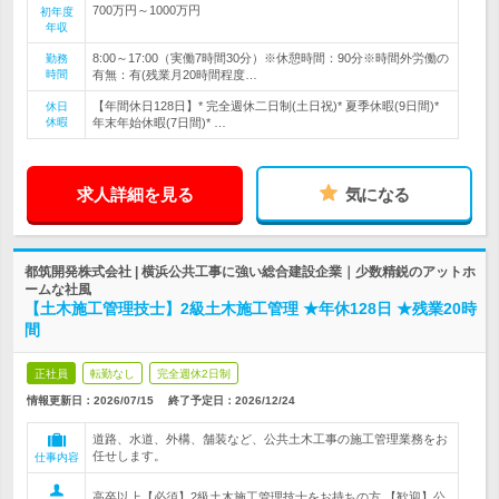
700万円～1000万円
初年度
年収
8:00～17:00（実働7時間30分）※休憩時間：90分※時間外労働の
勤務
時間
有無：有(残業月20時間程度…
【年間休日128日】* 完全週休二日制(土日祝)* 夏季休暇(9日間)*
休日
休暇
年末年始休暇(7日間)* …
求人詳細を見る
気になる
都筑開発株式会社 | 横浜公共工事に強い総合建設企業｜少数精鋭のアットホ
ームな社風
【土木施工管理技士】2級土木施工管理 ★年休128日 ★残業20時
間
正社員
転勤なし
完全週休2日制
情報更新日：2026/07/15
終了予定日：
2026/12/24
道路、水道、外構、舗装など、公共土木工事の施工管理業務をお
任せします。
仕事内容
高卒以上【必須】2級土木施工管理技士をお持ちの方 【歓迎】公