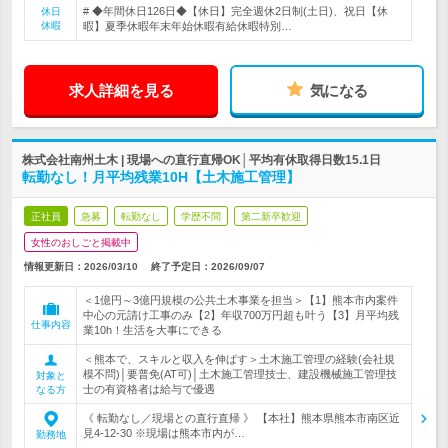
# ◆年間休日126日◆【休日】完全週休2日制(土日)、祝日【休
休日
休暇
暇】夏季休暇年末年始休暇有給休暇特別…
求人詳細を見る
気になる
株式会社南州土木 | 現場への直行直帰OK│平均有休取得日数15.1日
転勤なし！月平均残業10H【土木施工管理】
正社員
急募
転勤なし
学歴不問
第二新卒歓迎
女性のおしごと掲載中
情報更新日：2026/03/10
終了予定日：
2026/09/07
＜1億円～3億円規模の公共土木事業を担当＞【1】熊本市内案件
中心の元請け工事のみ【2】年収700万円超も叶う【3】月平均残
仕事内容
業10h！生活を大事にできる
＜熊本で、スキルと収入を伸ばす＞土木施工管理の経験(会社規
模不問)│要普免(AT可)│土木施工管理技士、建設機械施工管理技
対象と
士の有資格者は給与で優遇
なる方
《 転勤なし／現場との直行直帰 》 【本社】熊本県熊本市南区近
見4-12-30 ※現場は熊本市内が…
勤務地