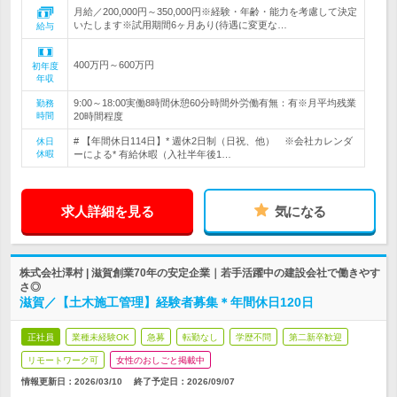
月給／200,000円～350,000円※経験・年齢・能力を考慮して決定
いたします※試用期間6ヶ月あり(待遇に変更な…
給与
400万円～600万円
初年度
年収
9:00～18:00実働8時間休憩60分時間外労働有無：有※月平均残業
勤務
時間
20時間程度
# 【年間休日114日】* 週休2日制（日祝、他） ※会社カレンダ
休日
休暇
ーによる* 有給休暇（入社半年後1…
求人詳細を見る
気になる
株式会社澤村 | 滋賀創業70年の安定企業｜若手活躍中の建設会社で働きやす
さ◎
滋賀／【土木施工管理】経験者募集＊年間休日120日
正社員
業種未経験OK
急募
転勤なし
学歴不問
第二新卒歓迎
リモートワーク可
女性のおしごと掲載中
情報更新日：2026/03/10
終了予定日：
2026/09/07