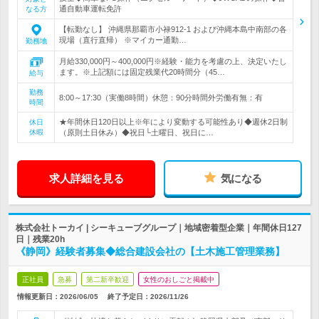
通自動車運転免許
なる方
【転勤なし】 沖縄県那覇市小禄912-1 および沖縄本島中南部の各
現場（直行直帰） ※マイカー通勤…
勤務地
月給330,000円～400,000円※経験・能力を考慮の上、決定いたし
ます。※上記額には固定残業代20時間分（45…
給与
勤務
8:00～17:30（実働8時間）休憩：90分時間外労働有無：有
時間
★年間休日120日以上※年により変動する可能性あり◆週休2日制
休日
休暇
（原則土日休み）◆祝日└土曜日、祝日に…
求人詳細を見る
気になる
株式会社トーカイ | シーキューブグループ｜地域密着型企業｜年間休日127
日｜残業20h
《静岡》経験者募集◆総合建設会社の【土木施工管理業務】
正社員
急募
第二新卒歓迎
女性のおしごと掲載中
情報更新日：2026/06/05
終了予定日：
2026/11/26