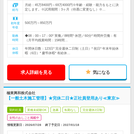
月給：45万8400円～69万4000円※年齢・経験・能力をもとに決
定します。※試用期間：3ヶ月（待遇に変更なし）※…
給与
500万円～850万円
初年度
年収
◆08：00～17：00* 実働／8時間* 休憩／60分* 時間外労働：有
勤務
時間
（月平均残業時間：15時間…
年間休日数：123日* 完全週休二日制（土日）* 祝日* 年末年始休
休日
休暇
暇（6日）* 慶弔休暇* 有給休…
求人詳細を見る
気になる
極東興和株式会社
【一般土木施工管理】★完休二日★正社員登用あり≪東京≫
契約社員
業種未経験OK
急募
転勤なし
完全週休2日制
女性のおしごと掲載中
情報更新日：2026/07/28
終了予定日：
2027/01/18