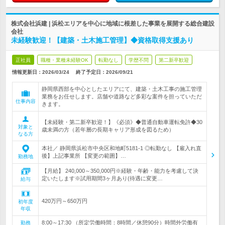
株式会社浜建 | 浜松エリアを中心に地域に根差した事業を展開する総合建設
会社
未経験歓迎！【建築・土木施工管理】◆資格取得支援あり
正社員
職種・業種未経験OK
転勤なし
学歴不問
第二新卒歓迎
情報更新日：2026/03/24
終了予定日：
2026/09/21
静岡県西部を中心としたエリアにて、建築・土木工事の施工管理
業務をお任せします。店舗や道路など多彩な案件を担っていただ
仕事内容
きます。
【未経験・第二新卒歓迎！】《必須》◆普通自動車運転免許◆30
対象と
歳未満の方（若年層の長期キャリア形成を図るため）
なる方
本社／ 静岡県浜松市中央区和地町5181-1 ◎転勤なし 【雇入れ直
後】上記事業所 【変更の範囲】…
勤務地
【月給】 240,000～350,000円※経験・年齢・能力を考慮して決
定いたします※試用期間3ヶ月あり(待遇に変更…
給与
420万円～650万円
初年度
年収
8:00～17:30 （所定労働時間：8時間／休憩90分）時間外労働有
勤務