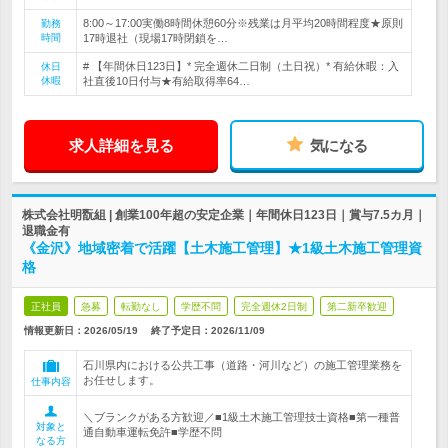
8:00～17:00実働8時間休憩60分※残業は月平均20時間程度★原則
勤務
時間
17時退社（現場17時閉鎖を…
# 【年間休日123日】* 完全週休二日制（土日祝）* 有給休暇：入
休日
休暇
社直後10日付与★有給取得率64…
求人詳細を見る
気になる
株式会社明翫組 | 創業100年超の安定企業｜年間休日123日｜賞与7.5カ月｜
退職金有
《金沢》地域密着で活躍【土木施工管理】★1級土木施工管理資
格
正社員
急募
転勤なし
学歴不問
完全週休2日制
第二新卒歓迎
情報更新日：2026/05/19
終了予定日：
2026/11/09
石川県内における公共工事（道路・河川など）の施工管理業務を
お任せします。
仕事内容
＼ブランクがある方歓迎／■1級土木施工管理技士資格■第一種普
対象と
通自動車運転免許■学歴不問
なる方