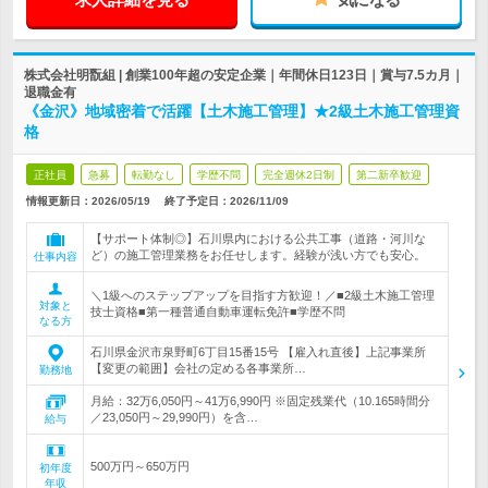
株式会社明翫組 | 創業100年超の安定企業｜年間休日123日｜賞与7.5カ月｜
退職金有
《金沢》地域密着で活躍【土木施工管理】★2級土木施工管理資
格
正社員
急募
転勤なし
学歴不問
完全週休2日制
第二新卒歓迎
情報更新日：2026/05/19
終了予定日：
2026/11/09
【サポート体制◎】石川県内における公共工事（道路・河川な
ど）の施工管理業務をお任せします。経験が浅い方でも安心。
仕事内容
＼1級へのステップアップを目指す方歓迎！／■2級土木施工管理
対象と
技士資格■第一種普通自動車運転免許■学歴不問
なる方
石川県金沢市泉野町6丁目15番15号 【雇入れ直後】上記事業所
【変更の範囲】会社の定める各事業所…
勤務地
月給：32万6,050円～41万6,990円 ※固定残業代（10.165時間分
／23,050円～29,990円）を含…
給与
500万円～650万円
初年度
年収