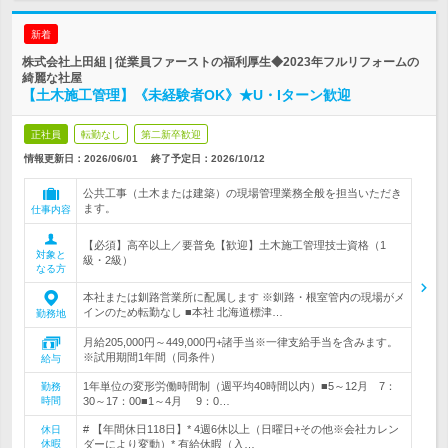
新着
株式会社上田組 | 従業員ファーストの福利厚生◆2023年フルリフォームの
綺麗な社屋
【土木施工管理】《未経験者OK》★U・Iターン歓迎
正社員
転勤なし
第二新卒歓迎
情報更新日：2026/06/01
終了予定日：
2026/10/12
公共工事（土木または建築）の現場管理業務全般を担当いただき
ます。
仕事内容
【必須】高卒以上／要普免【歓迎】土木施工管理技士資格（1
対象と
級・2級）
なる方
本社または釧路営業所に配属します ※釧路・根室管内の現場がメ
インのため転勤なし ■本社 北海道標津…
勤務地
月給205,000円～449,000円+諸手当※一律支給手当を含みます。
※試用期間1年間（同条件）
給与
1年単位の変形労働時間制（週平均40時間以内）■5～12月 7：
勤務
時間
30～17：00■1～4月 9：0…
# 【年間休日118日】* 4週6休以上（日曜日+その他※会社カレン
休日
休暇
ダーにより変動）* 有給休暇（入…