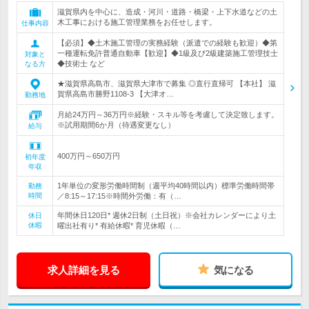
滋賀県内を中心に、造成・河川・道路・橋梁・上下水道などの土
木工事における施工管理業務をお任せします。
仕事内容
【必須】◆土木施工管理の実務経験（派遣での経験も歓迎）◆第
一種運転免許普通自動車【歓迎】◆1級及び2級建築施工管理技士
対象と
◆技術士 など
なる方
★滋賀県高島市、滋賀県大津市で募集 ◎直行直帰可 【本社】 滋
賀県高島市勝野1108-3 【大津オ…
勤務地
月給24万円～36万円※経験・スキル等を考慮して決定致します。
※試用期間6か月（待遇変更なし）
給与
400万円～650万円
初年度
年収
1年単位の変形労働時間制（週平均40時間以内）標準労働時間帯
勤務
時間
／8:15～17:15※時間外労働：有（…
年間休日120日* 週休2日制（土日祝）※会社カレンダーにより土
休日
休暇
曜出社有り* 有給休暇* 育児休暇（…
求人詳細を見る
気になる