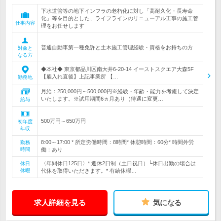
下水道管等の地下インフラの老朽化に対し「高耐久化・長寿命
化」等を目的とした、ライフラインのリニューアル工事の施工管
仕事内容
理をお任せします
普通自動車第一種免許と土木施工管理経験・資格をお持ちの方
対象と
なる方
◆本社◆ 東京都品川区南大井6-20-14 イーストスクエア大森5F
【雇入れ直後】上記事業所 【…
勤務地
月給：250,000円～500,000円※経験・年齢・能力を考慮して決定
いたします。※試用期間6ヵ月あり（待遇に変更…
給与
500万円～650万円
初年度
年収
8:00～17:00 * 所定労働時間：8時間* 休憩時間：60分* 時間外労
勤務
時間
働：あり
〈年間休日125日〉* 週休2日制（土日祝日）└休日出勤の場合は
休日
休暇
代休を取得いただきます。* 有給休暇…
求人詳細を見る
気になる