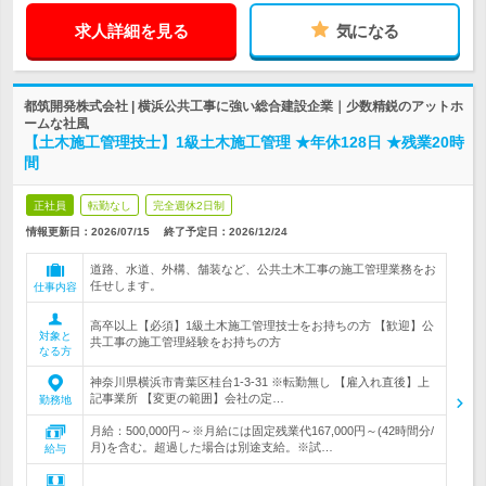
求人詳細を見る
気になる
都筑開発株式会社 | 横浜公共工事に強い総合建設企業｜少数精鋭のアットホ
ームな社風
【土木施工管理技士】1級土木施工管理 ★年休128日 ★残業20時
間
正社員
転勤なし
完全週休2日制
情報更新日：2026/07/15
終了予定日：
2026/12/24
道路、水道、外構、舗装など、公共土木工事の施工管理業務をお
任せします。
仕事内容
高卒以上【必須】1級土木施工管理技士をお持ちの方 【歓迎】公
対象と
共工事の施工管理経験をお持ちの方
なる方
神奈川県横浜市青葉区桂台1-3-31 ※転勤無し 【雇入れ直後】上
記事業所 【変更の範囲】会社の定…
勤務地
月給：500,000円～※月給には固定残業代167,000円～(42時間分/
月)を含む。超過した場合は別途支給。※試…
給与