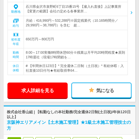
石川県金沢市泉野町6丁目15番15号 【雇入れ直後】上記事業所
【変更の範囲】会社の定める各事業所…
勤務地
月給：416,990円～532,288円※固定残業代（10.165時間分／
29,990円～38,788円）を含む 超…
給与
650万円～800万円
初年度
年収
8:00～17:00実働8時間休憩60分※残業は月平均20時間程度★原則
勤務
時間
17時退社（現場17時閉鎖を…
# 【年間休日123日】* 完全週休二日制（土日祝）* 有給休暇：入
休日
休暇
社直後10日付与★有給取得率64…
求人詳細を見る
気になる
株式会社香山組 | 【転勤なしの本社勤務/完全週休2日制(土日祝)/年休120日
以上】
京阪神エリアメイン【土木施工管理】★1級土木施工管理技士の
方