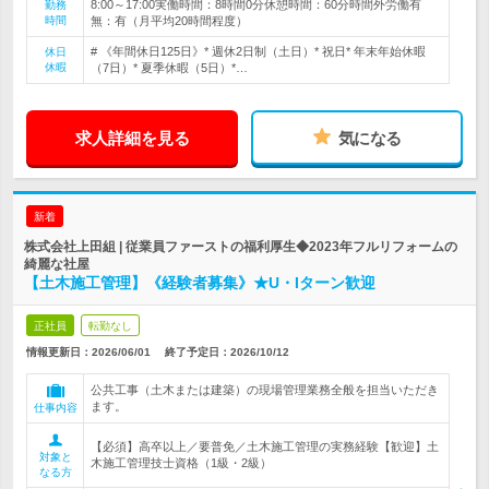
8:00～17:00実働時間：8時間0分休憩時間：60分時間外労働有
勤務
時間
無：有（月平均20時間程度）
# 《年間休日125日》* 週休2日制（土日）* 祝日* 年末年始休暇
休日
休暇
（7日）* 夏季休暇（5日）*…
求人詳細を見る
気になる
新着
株式会社上田組 | 従業員ファーストの福利厚生◆2023年フルリフォームの
綺麗な社屋
【土木施工管理】《経験者募集》★U・Iターン歓迎
正社員
転勤なし
情報更新日：2026/06/01
終了予定日：
2026/10/12
公共工事（土木または建築）の現場管理業務全般を担当いただき
ます。
仕事内容
【必須】高卒以上／要普免／土木施工管理の実務経験【歓迎】土
対象と
木施工管理技士資格（1級・2級）
なる方