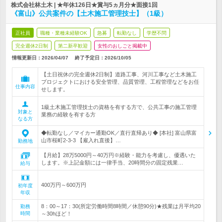
株式会社林土木 | ★年休126日★賞与5ヵ月分★面接1回
《富山》公共案件の【土木施工管理技士】（1級）
正社員
職種・業種未経験OK
急募
転勤なし
学歴不問
完全週休2日制
第二新卒歓迎
女性のおしごと掲載中
情報更新日：2026/04/07
終了予定日：
2026/10/05
【土日祝休の完全週休2日制】道路工事、河川工事など土木施工
プロジェクトにおける安全管理、品質管理、工程管理などをお任
仕事内容
せします。
1級土木施工管理技士の資格を有する方で、公共工事の施工管理
対象と
業務の経験を有する方
なる方
◆転勤なし／マイカー通勤OK／直行直帰あり◆ [本社] 富山県富
山市桜町2-3-3 【雇入れ直後】…
勤務地
【月給】28万5000円～40万円※経験・能力を考慮し、優遇いた
します。※上記金額には一律手当、20時間分の固定残業…
給与
400万円～600万円
初年度
年収
8：00～17：30(所定労働時間8時間／休憩90分)★残業は月平均20
勤務
時間
～30hほど！