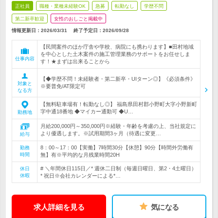
正社員
職種・業種未経験OK
急募
転勤なし
学歴不問
第二新卒歓迎
女性のおしごと掲載中
情報更新日：2026/03/31
終了予定日：
2026/09/28
【民間案件のほか庁舎や学校、病院にも携わります】■田村地域
を中心とした土木案件の施工管理業務のサポートをお任せしま
仕事内容
す！★まずは出来ることから
【◆学歴不問！未経験者・第二新卒・UIターン◎】《必須条件》
対象と
※要普免/AT限定可
なる方
【無料駐車場有！転勤なし◎】 福島県田村郡小野町大字小野新町
字中通18番地 ◆マイカー通勤可 ◆U…
勤務地
月給200,000円～350,000円※経験・年齢を考慮の上、当社規定に
より優遇します。※試用期間3ヶ月（待遇に変更…
給与
8：00～17：00【実働】7時間30分【休憩】90分【時間外労働有
勤務
時間
無】有※平均的な月残業時間20H
# ＼年間休日115日／* 週休二日制（毎週日曜日、第2・4土曜日）
休日
休暇
* 祝日※会社カレンダーによる*…
求人詳細を見る
気になる