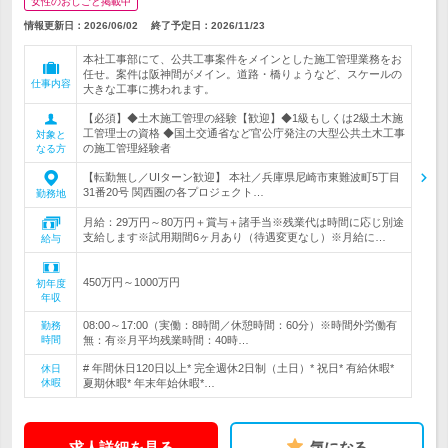
女性のおしごと掲載中
情報更新日：2026/06/02
終了予定日：
2026/11/23
本社工事部にて、公共工事案件をメインとした施工管理業務をお
任せ。案件は阪神間がメイン。道路・橋りょうなど、スケールの
仕事内容
大きな工事に携われます。
【必須】◆土木施工管理の経験【歓迎】◆1級もしくは2級土木施
工管理士の資格 ◆国土交通省など官公庁発注の大型公共土木工事
対象と
の施工管理経験者
なる方
【転勤無し／UIターン歓迎】 本社／兵庫県尼崎市東難波町5丁目
31番20号 関西圏の各プロジェクト…
勤務地
月給：29万円～80万円＋賞与＋諸手当※残業代は時間に応じ別途
支給します※試用期間6ヶ月あり（待遇変更なし）※月給に…
給与
450万円～1000万円
初年度
年収
08:00～17:00（実働：8時間／休憩時間：60分）※時間外労働有
勤務
時間
無：有※月平均残業時間：40時…
# 年間休日120日以上* 完全週休2日制（土日）* 祝日* 有給休暇*
休日
休暇
夏期休暇* 年末年始休暇*…
求人詳細を見る
気になる