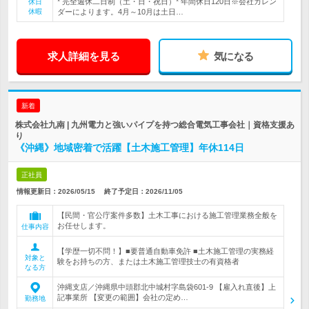
* 完全週休二日制（土・日・祝日）* 年間休日120日※会社カレン
休日
休暇
ダーによります。4月～10月は土日…
求人詳細を見る
気になる
新着
株式会社九南 | 九州電力と強いパイプを持つ総合電気工事会社｜資格支援あ
り
《沖縄》地域密着で活躍【土木施工管理】年休114日
正社員
情報更新日：2026/05/15
終了予定日：
2026/11/05
【民間・官公庁案件多数】土木工事における施工管理業務全般を
お任せします。
仕事内容
【学歴一切不問！】■要普通自動車免許 ■土木施工管理の実務経
対象と
験をお持ちの方、または土木施工管理技士の有資格者
なる方
沖縄支店／沖縄県中頭郡北中城村字島袋601-9 【雇入れ直後】上
記事業所 【変更の範囲】会社の定め…
勤務地