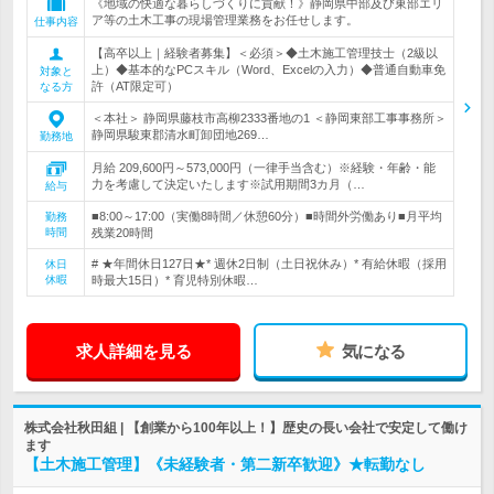
《地域の快適な暮らしづくりに貢献！》静岡県中部及び東部エリ
ア等の土木工事の現場管理業務をお任せします。
仕事内容
【高卒以上｜経験者募集】＜必須＞◆土木施工管理技士（2級以
上）◆基本的なPCスキル（Word、Excelの入力）◆普通自動車免
対象と
許（AT限定可）
なる方
＜本社＞ 静岡県藤枝市高柳2333番地の1 ＜静岡東部工事事務所＞
静岡県駿東郡清水町卸団地269…
勤務地
月給 209,600円～573,000円（一律手当含む）※経験・年齢・能
力を考慮して決定いたします※試用期間3カ月（…
給与
■8:00～17:00（実働8時間／休憩60分）■時間外労働あり■月平均
勤務
時間
残業20時間
# ★年間休日127日★* 週休2日制（土日祝休み）* 有給休暇（採用
休日
休暇
時最大15日）* 育児特別休暇…
求人詳細を見る
気になる
株式会社秋田組 | 【創業から100年以上！】歴史の長い会社で安定して働け
ます
【土木施工管理】《未経験者・第二新卒歓迎》★転勤なし