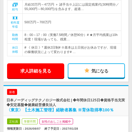
月給33万円～47万円 ＋ 諸手当※上記には固定残業代(30時間分／
55,000円～80,000円)を含みます、超過…
給与
500万円～700万円
初年度
年収
8：00～17：00（実働7.5時間／休憩90分）# ★月平均残業は10h
勤務
時間
程度！現場があっても、残業…
# 《 休日 》* 週休2日制# ※基本は土日祝がお休みですが、現場
休日
休暇
の稼働状況によって変わります# …
求人詳細を見る
気になる
新着
日本ノーディッグテクノロジー株式会社 | ◆年間休日125日◆資格手当充実
◆安定基盤◆健康経営優良法人
〈東京〉【土木施工管理】経験者募集 ※育休取得率100％
正社員
学歴不問
女性のおしごと掲載中
情報更新日：2026/08/07
終了予定日：
2027/01/28