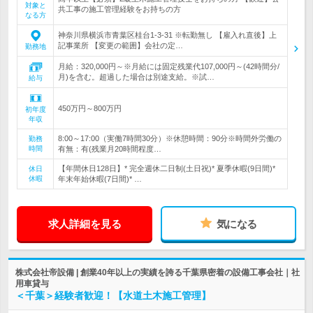
対象と
共工事の施工管理経験をお持ちの方
なる方
神奈川県横浜市青葉区桂台1-3-31 ※転勤無し 【雇入れ直後】上
記事業所 【変更の範囲】会社の定…
勤務地
月給：320,000円～※月給には固定残業代107,000円～(42時間分/
月)を含む。超過した場合は別途支給。※試…
給与
450万円～800万円
初年度
年収
8:00～17:00（実働7時間30分）※休憩時間：90分※時間外労働の
勤務
時間
有無：有(残業月20時間程度…
【年間休日128日】* 完全週休二日制(土日祝)* 夏季休暇(9日間)*
休日
休暇
年末年始休暇(7日間)* …
求人詳細を見る
気になる
株式会社帝設備 | 創業40年以上の実績を誇る千葉県密着の設備工事会社｜社
用車貸与
＜千葉＞経験者歓迎！【水道土木施工管理】