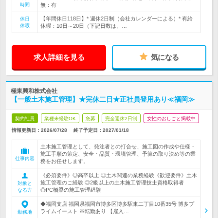
時間
無：有
【年間休日118日】* 週休2日制（会社カレンダーによる）* 有給
休日
休暇
休暇：10日～20日（下記日数は、…
求人詳細を見る
気になる
極東興和株式会社
【一般土木施工管理】★完休二日★正社員登用あり≪福岡≫
契約社員
業種未経験OK
急募
完全週休2日制
女性のおしごと掲載中
情報更新日：2026/07/28
終了予定日：
2027/01/18
土木施工管理として、発注者との打合せ、施工図の作成や仕様・
施工手順の策定、安全・品質・環境管理、予算の取り決め等の業
仕事内容
務をお任せします。
《必須要件》◎高卒以上 ◎土木関連の業務経験《歓迎要件》土木
施工管理のご経験 ◎2級以上の土木施工管理技士資格取得者
対象と
◎PC橋梁の施工管理経験
なる方
◆福岡支店 福岡県福岡市博多区博多駅東二丁目10番35号 博多プ
ライムイースト ※転勤あり 【雇入…
勤務地