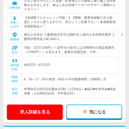
公共工事を中心とした道路・駐車場などの舗装工事の施工管理業
務をお任せします。★はじめは現場リーダーのサポート業務から
仕事内容
スタート！
【未経験でもチャレンジ可能！】【職種・業界未経験の方も歓
迎】イチから育てますので、安心してご応募下さい！★資格取得
対象と
支援制度あり！
なる方
朝日土木本社 三重県四日市市川原町32-1 朝日土木伊勢営業所 三
重県伊勢市佐八町1660-1
勤務地
月給：23万7,000円～＋諸手当※給与には10時間分の固定残業代
（17000円～）を含みます。超過分全額支給。※年…
給与
400万円～672万円
初年度
年収
勤務
8：00～17：00※休憩：60分※平均残業時間：10時間／月
時間
年間休日120日完全週休2日制（土日休み）■祝日■年末年始■有給
休日
休暇
休暇（入社時9日以内、半年後15日）…
求人詳細を見る
気になる