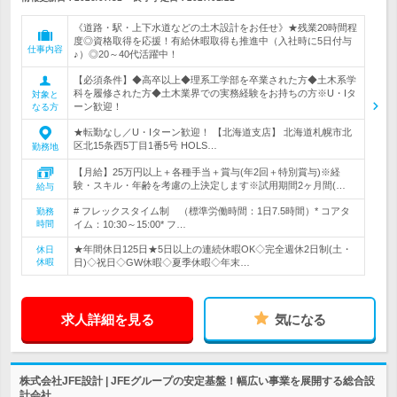
《道路・駅・上下水道などの土木設計をお任せ》★残業20時間程
度◎資格取得を応援！有給休暇取得も推進中（入社時に5日付与
仕事内容
♪）◎20～40代活躍中！
【必須条件】◆高卒以上◆理系工学部を卒業された方◆土木系学
科を履修された方◆土木業界での実務経験をお持ちの方※U・Iタ
対象と
ーン歓迎！
なる方
★転勤なし／U・Iターン歓迎！ 【北海道支店】 北海道札幌市北
区北15条西5丁目1番5号 HOLS…
勤務地
【月給】25万円以上＋各種手当＋賞与(年2回＋特別賞与)※経
験・スキル・年齢を考慮の上決定します※試用期間2ヶ月間(…
給与
# フレックスタイム制 （標準労働時間：1日7.5時間）* コアタ
勤務
時間
イム：10:30～15:00* フ…
★年間休日125日★5日以上の連続休暇OK◇完全週休2日制(土・
休日
休暇
日)◇祝日◇GW休暇◇夏季休暇◇年末…
求人詳細を見る
気になる
株式会社JFE設計 | JFEグループの安定基盤！幅広い事業を展開する総合設
計会社