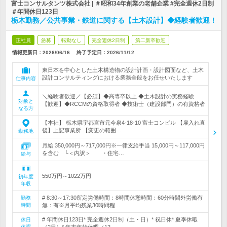
富士コンサルタンツ株式会社 | ＃昭和34年創業の老舗企業 #完全週休2日制
＃年間休日123日
栃木勤務／公共事業・鉄道に関する【土木設計】◆経験者歓迎！
正社員
急募
転勤なし
完全週休2日制
第二新卒歓迎
情報更新日：2026/06/16
終了予定日：
2026/11/12
東日本を中心とした土木構造物の設計計画・設計図面など、土木
設計コンサルティングにおける業務全般をお任せいたします
仕事内容
＼経験者歓迎／【必須】◆高専卒以上 ◆土木設計の実務経験
対象と
【歓迎】◆RCCMの資格取得者 ◆技術士（建設部門）の有資格者
なる方
【本社】 栃木県宇都宮市元今泉4-18-10 富士コンビル 【雇入れ直
後】上記事業所 【変更の範囲…
勤務地
月給 350,000円～717,000円※一律支給手当 15,000円～117,000円
を含む └＜内訳＞ ・住宅…
給与
550万円～1022万円
初年度
年収
# 8:30～17:30所定労働時間：8時間休憩時間：60分時間外労働有
勤務
時間
無：有※月平均残業30時間程…
# 年間休日123日* 完全週休2日制（土・日）* 祝日休* 夏季休暇
休日
休暇