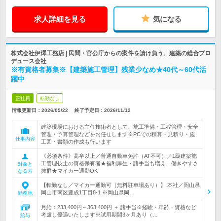
求人詳細を見る
気になる
株式会社伊澤工務店 | 民間・官公庁からの案件を請け負う、建築の総合プロ
デュース会社
※有資格者募集※【建築施工管理】残業少なめ★40代～60代活
躍中
正社員
転勤なし
情報更新日：2026/05/22
終了予定日：
2026/11/12
建築現場における主任技術者として、施工準備・工程管理・安全
管理・予算管理などをお任せします※PCでの積算・見積り・施
仕事内容
工図・書類の作成も行います
《必須条件》高卒以上／普通自動車免許（AT不可）／1級建築施
工管理技士の資格保有者★福利厚生・諸手当も増え、働きやすさ
対象と
抜群★マイカー通勤OK
なる方
【転勤なし／マイカー通勤可（無料駐車場あり）】 本社／岡山県
岡山市南区豊成1丁目8-1 ※岡山県岡…
勤務地
月給：233,400円～363,400円 ＋ 諸手当※経験・年齢・資格など
考慮し優遇いたします※試用期間3ヶ月あり（…
給与