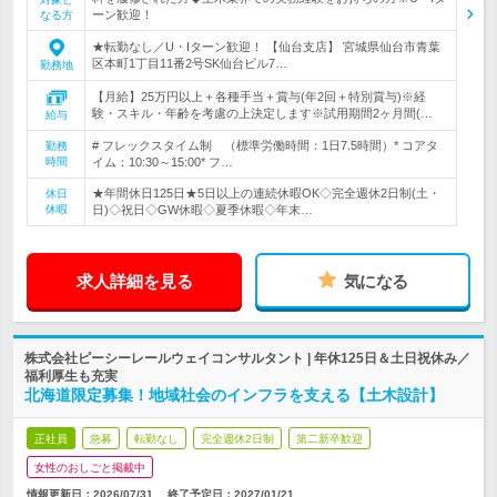
ーン歓迎！
なる方
★転勤なし／U・Iターン歓迎！ 【仙台支店】 宮城県仙台市青葉
区本町1丁目11番2号SK仙台ビル7…
勤務地
【月給】25万円以上＋各種手当＋賞与(年2回＋特別賞与)※経
験・スキル・年齢を考慮の上決定します※試用期間2ヶ月間(…
給与
# フレックスタイム制 （標準労働時間：1日7.5時間）* コアタ
勤務
時間
イム：10:30～15:00* フ…
★年間休日125日★5日以上の連続休暇OK◇完全週休2日制(土・
休日
休暇
日)◇祝日◇GW休暇◇夏季休暇◇年末…
求人詳細を見る
気になる
株式会社ピーシーレールウェイコンサルタント | 年休125日＆土日祝休み／
福利厚生も充実
北海道限定募集！地域社会のインフラを支える【土木設計】
正社員
急募
転勤なし
完全週休2日制
第二新卒歓迎
女性のおしごと掲載中
情報更新日：2026/07/31
終了予定日：
2027/01/21