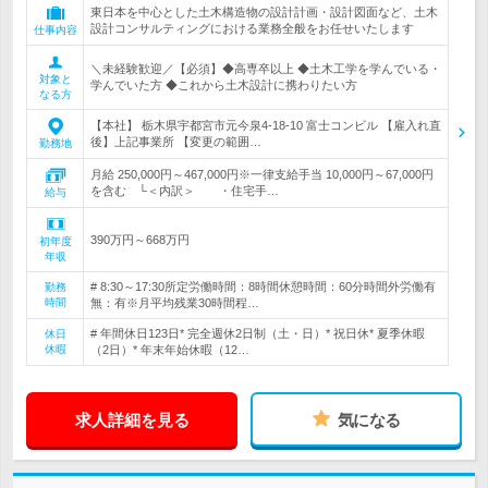
東日本を中心とした土木構造物の設計計画・設計図面など、土木
設計コンサルティングにおける業務全般をお任せいたします
仕事内容
＼未経験歓迎／【必須】◆高専卒以上 ◆土木工学を学んでいる・
対象と
学んでいた方 ◆これから土木設計に携わりたい方
なる方
【本社】 栃木県宇都宮市元今泉4-18-10 富士コンビル 【雇入れ直
後】上記事業所 【変更の範囲…
勤務地
月給 250,000円～467,000円※一律支給手当 10,000円～67,000円
を含む └＜内訳＞ ・住宅手…
給与
390万円～668万円
初年度
年収
# 8:30～17:30所定労働時間：8時間休憩時間：60分時間外労働有
勤務
時間
無：有※月平均残業30時間程…
# 年間休日123日* 完全週休2日制（土・日）* 祝日休* 夏季休暇
休日
休暇
（2日）* 年末年始休暇（12…
求人詳細を見る
気になる