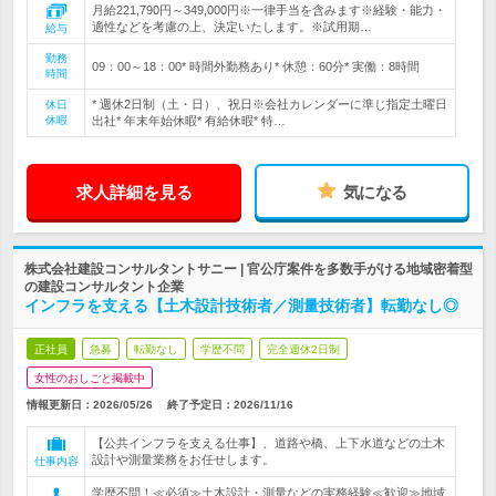
月給221,790円～349,000円※一律手当を含みます※経験・能力・
適性などを考慮の上、決定いたします。※試用期…
給与
勤務
09：00～18：00* 時間外勤務あり* 休憩：60分* 実働：8時間
時間
* 週休2日制（土・日）、祝日※会社カレンダーに準じ指定土曜日
休日
休暇
出社* 年末年始休暇* 有給休暇* 特…
求人詳細を見る
気になる
株式会社建設コンサルタントサニー | 官公庁案件を多数手がける地域密着型
の建設コンサルタント企業
インフラを支える【土木設計技術者／測量技術者】転勤なし◎
正社員
急募
転勤なし
学歴不問
完全週休2日制
女性のおしごと掲載中
情報更新日：2026/05/26
終了予定日：
2026/11/16
【公共インフラを支える仕事】、道路や橋、上下水道などの土木
設計や測量業務をお任せします。
仕事内容
学歴不問！≪必須≫土木設計・測量などの実務経験≪歓迎≫地域