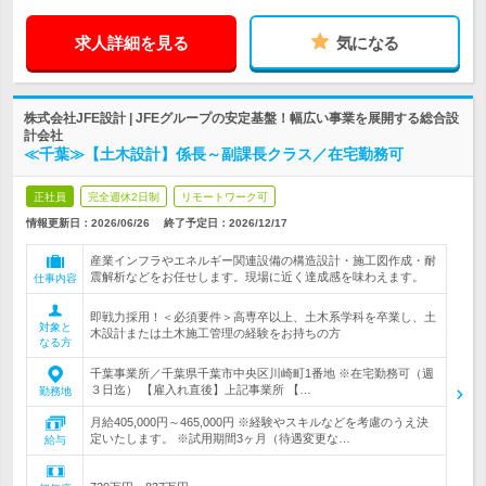
求人詳細を見る
気になる
株式会社JFE設計 | JFEグループの安定基盤！幅広い事業を展開する総合設
計会社
≪千葉≫【土木設計】係長～副課長クラス／在宅勤務可
正社員
完全週休2日制
リモートワーク可
情報更新日：2026/06/26
終了予定日：
2026/12/17
産業インフラやエネルギー関連設備の構造設計・施工図作成・耐
震解析などをお任せします。現場に近く達成感を味わえます。
仕事内容
即戦力採用！＜必須要件＞高専卒以上、土木系学科を卒業し、土
対象と
木設計または土木施工管理の経験をお持ちの方
なる方
千葉事業所／千葉県千葉市中央区川崎町1番地 ※在宅勤務可（週
３日迄） 【雇入れ直後】上記事業所 【…
勤務地
月給405,000円～465,000円 ※経験やスキルなどを考慮のうえ決
定いたします。 ※試用期間3ヶ月（待遇変更な…
給与