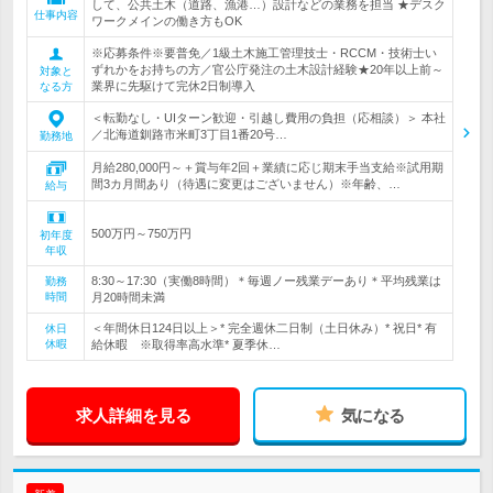
して、公共土木（道路、漁港…）設計などの業務を担当 ★デスク
仕事内容
ワークメインの働き方もOK
※応募条件※要普免／1級土木施工管理技士・RCCM・技術士い
ずれかをお持ちの方／官公庁発注の土木設計経験★20年以上前～
対象と
業界に先駆けて完休2日制導入
なる方
＜転勤なし・UIターン歓迎・引越し費用の負担（応相談）＞ 本社
／北海道釧路市米町3丁目1番20号…
勤務地
月給280,000円～＋賞与年2回＋業績に応じ期末手当支給※試用期
間3カ月間あり（待遇に変更はございません）※年齢、…
給与
500万円～750万円
初年度
年収
8:30～17:30（実働8時間）＊毎週ノー残業デーあり＊平均残業は
勤務
時間
月20時間未満
＜年間休日124日以上＞* 完全週休二日制（土日休み）* 祝日* 有
休日
休暇
給休暇 ※取得率高水準* 夏季休…
求人詳細を見る
気になる