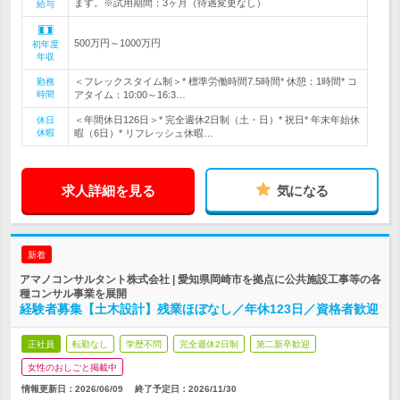
ます。※試用期間：3ヶ月（待遇変更なし）
給与
500万円～1000万円
初年度
年収
＜フレックスタイム制＞* 標準労働時間7.5時間* 休憩：1時間* コ
勤務
時間
アタイム：10:00～16:3…
＜年間休日126日＞* 完全週休2日制（土・日）* 祝日* 年末年始休
休日
休暇
暇（6日）* リフレッシュ休暇…
求人詳細を見る
気になる
新着
アマノコンサルタント株式会社 | 愛知県岡崎市を拠点に公共施設工事等の各
種コンサル事業を展開
経験者募集【土木設計】残業ほぼなし／年休123日／資格者歓迎
正社員
転勤なし
学歴不問
完全週休2日制
第二新卒歓迎
女性のおしごと掲載中
情報更新日：2026/06/09
終了予定日：
2026/11/30