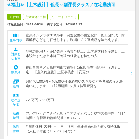
≪福山≫【土木設計】係長～副課長クラス／在宅勤務可
正社員
完全週休2日制
リモートワーク可
情報更新日：2026/06/26
終了予定日：
2026/12/17
産業インフラやエネルギー関連設備の構造設計・施工図作成・耐
震解析などをお任せします。現場に近く達成感を味わえます。
仕事内容
即戦力採用！＜必須要件＞高専卒以上、土木系学科を卒業し、土
対象と
木設計または土木施工管理の経験をお持ちの方
なる方
福山事業所／広島県福山市鋼管町1番地 ※在宅勤務可（週３日
迄） 【雇入れ直後】上記事業所 【変更の…
勤務地
月給405,000円～465,000円 ※経験やスキルなどを考慮のうえ決
定いたします。 ※試用期間3ヶ月（待遇変更な…
給与
729万円～837万円
初年度
年収
フルフレックスタイム制（コアタイムなし）標準労働時間：1日7
勤務
時間
時間55分標準勤務時間帯：8:30～17…
# 年間休日122日* 土、日、祝日、年末年始休暇* 年次有給休暇
休日
休暇
（入社半年後に10～20日付与）*…