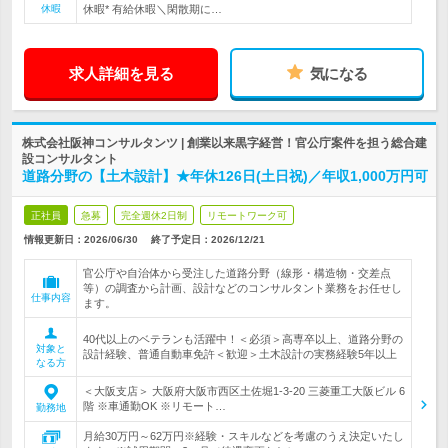
休暇
休暇* 有給休暇＼閑散期に…
求人詳細を見る
気になる
株式会社阪神コンサルタンツ | 創業以来黒字経営！官公庁案件を担う総合建
設コンサルタント
道路分野の【土木設計】★年休126日(土日祝)／年収1,000万円可
正社員
急募
完全週休2日制
リモートワーク可
情報更新日：2026/06/30
終了予定日：
2026/12/21
官公庁や自治体から受注した道路分野（線形・構造物・交差点
等）の調査から計画、設計などのコンサルタント業務をお任せし
仕事内容
ます。
40代以上のベテランも活躍中！＜必須＞高専卒以上、道路分野の
対象と
設計経験、普通自動車免許＜歓迎＞土木設計の実務経験5年以上
なる方
＜大阪支店＞ 大阪府大阪市西区土佐堀1-3-20 三菱重工大阪ビル 6
階 ※車通勤OK ※リモート…
勤務地
月給30万円～62万円※経験・スキルなどを考慮のうえ決定いたし