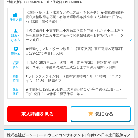
情報更新日：2026/07/24
終了予定日：
2026/09/24
《道路・駅・上下水道などの土木設計をお任せ》★残業20時間程
度◎資格取得を応援！有給休暇取得も推進中（入社時に5日付与
仕事内容
♪）◎20～40代活躍中！
【必須条件】◆高卒以上◆理系工学部を卒業された方◆土木系学
科を履修された方◆土木業界での実務経験をお持ちの方※U・Iタ
対象と
ーン歓迎！
なる方
★転勤なし／U・Iターン歓迎！ 【東京支店】東京都港区芝浦3丁
目17番12号 吾妻ビル3階
勤務地
【月給】25万円以上＋各種手当＋賞与(年2回＋特別賞与)※経
験・スキル・年齢を考慮の上決定します※試用期間2ヶ月間(…
給与
# フレックスタイム制 （標準労働時間：1日7.5時間）* コアタ
勤務
時間
イム：10:30～15:00* フ…
★年間休日125日★5日以上の連続休暇OK◇完全週休2日制(土・
休日
休暇
日)◇祝日◇GW休暇◇夏季休暇◇年末…
求人詳細を見る
気になる
株式会社ピーシーレールウェイコンサルタント | 年休125日＆土日祝休み／