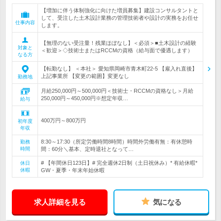
【増加に伴う体制強化に向けた増員募集】建設コンサルタントと
して、受注した土木設計業務の管理技術者や設計の実務をお任せ
仕事内容
します。
【無理のない受注量！残業ほぼなし】＜必須＞■土木設計の経験
対象と
＜歓迎＞◇技術士またはRCCMの資格（給与面で優遇します）
なる方
【転勤なし】 ＜本社＞ 愛知県岡崎市青木町22-5 【雇入れ直後】
上記事業所 【変更の範囲】変更なし
勤務地
月給250,000円～500,000円＜技術士・RCCMの資格なし＞月給
250,000円～450,000円※想定年収…
給与
400万円～800万円
初年度
年収
8:30～17:30（所定労働時間8時間）時間外労働有無：有休憩時
勤務
時間
間：60分＼基本、定時退社となって…
# 【年間休日123日】# 完全週休2日制（土日祝休み）* 有給休暇*
休日
休暇
GW・夏季・年末年始休暇
求人詳細を見る
気になる