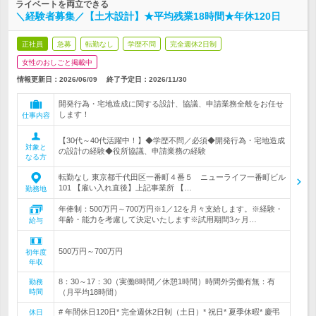
ライベートを両立できる
＼経験者募集／【土木設計】★平均残業18時間★年休120日
正社員
急募
転勤なし
学歴不問
完全週休2日制
女性のおしごと掲載中
情報更新日：2026/06/09
終了予定日：
2026/11/30
開発行為・宅地造成に関する設計、協議、申請業務全般をお任せ
します！
仕事内容
【30代～40代活躍中！】◆学歴不問／必須◆開発行為・宅地造成
対象と
の設計の経験◆役所協議、申請業務の経験
なる方
転勤なし 東京都千代田区一番町４番５ ニューライフ一番町ビル
101 【雇い入れ直後】上記事業所 【…
勤務地
年俸制：500万円～700万円※1／12を月々支給します。※経験・
年齢・能力を考慮して決定いたします※試用期間3ヶ月…
給与
500万円～700万円
初年度
年収
8：30～17：30（実働8時間／休憩1時間）時間外労働有無：有
勤務
時間
（月平均18時間）
# 年間休日120日* 完全週休2日制（土日）* 祝日* 夏季休暇* 慶弔
休日