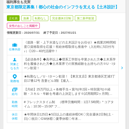
福利厚生も充実
東京都限定募集！都心の社会のインフラを支える【土木設計】
正社員
急募
転勤なし
完全週休2日制
第二新卒歓迎
女性のおしごと掲載中
情報更新日：2026/07/31
終了予定日：
2027/01/21
《道路・駅・上下水道などの土木設計をお任せ》★残業20時間程
度◎資格取得を応援！有給休暇取得も推進中（入社時に5日付与
仕事内容
♪）◎20～40代活躍中！
【必須条件】◆高卒以上◆理系工学部を卒業された方◆土木系学
科を履修された方◆土木業界での実務経験をお持ちの方※U・Iタ
対象と
ーン歓迎！
なる方
★転勤なし／U・Iターン歓迎！ 【東京支店】東京都港区芝浦3丁
目17番12号 吾妻ビル3階 【雇入…
勤務地
【月給】25万円以上＋各種手当＋賞与(年2回＋特別賞与)※経
験・スキル・年齢を考慮の上決定します※試用期間2ヶ月間(…
給与
# フレックスタイム制 （標準労働時間：1日7.5時間）* コアタ
勤務
時間
イム：10:30～15:00* フ…
★年間休日125日★5日以上の連続休暇OK◇完全週休2日制(土・
休日
休暇
日)◇祝日◇GW休暇◇夏季休暇◇年末…