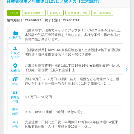
経験者採用／年間休日123日／駅チカ【土木設計】
正社員
業種未経験OK
転勤なし
完全週休2日制
第二新卒歓迎
情報更新日：2026/06/23
終了予定日：
2026/12/14
【働きやすい環境でキャリアアップを！】CADスキルを活かし土
木設計や許認可申請業務を担当します。多様な案件に携われるた
仕事内容
め専門性が高まります。
【経験者採用】AutoCAD実務経験必須＊土木設計や施工管理経験
対象と
者歓迎＊資格取得支援あり＊20～40代活躍中
なる方
北海道札幌市豊平区福住1条1丁目14番14号 ★勤務地最寄り駅 地
下鉄線／福住駅 【雇入れ直後】上…
勤務地
月給30万円 ～ 38万円※経験・能力・適性などを考慮のうえ、優
遇いたします※一律手当含む※上記には固定残業代（2.…
給与
500万円～700万円
初年度
年収
勤務
9:00～18:00（実働：8時間・休憩60分）
時間
完全週休二日制（土日祝）年間休日123日年末年始休暇GW夏季
休日
休暇
休暇有給休暇（入社半年経過後10日～）休…