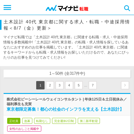
土木設計 40代 東京都に関する求人・転職・中途採用情
報＜8/7（金）更新＞
マイナビ転職では「土木設計 40代 東京都」に関連する転職・求人・中途採用
情報を多数掲載中!「土木設計 40代 東京都」の転職・求人情報を探しているあ
なたにおすすめのお仕事を掲載しています。「土木設計 40代 東京都」に関連
するキーワードからも転職・求人情報をお探しいただけるので、あなたにぴっ
たりのお仕事を見つけてみてください!
1～50件 (全317件中)
…
1
2
3
4
5
7
株式会社ピーシーレールウェイコンサルタント | 年休125日＆土日祝休み／
福利厚生も充実
東京都限定募集！都心の社会のインフラを支える【土木設計】
正社員
急募
転勤なし
完全週休2日制
第二新卒歓迎
女性のおしごと掲載中