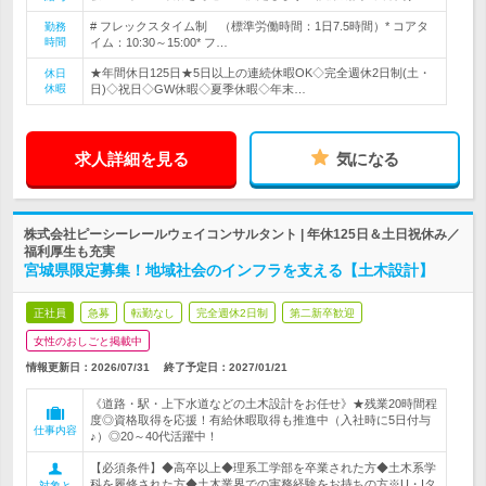
# フレックスタイム制 （標準労働時間：1日7.5時間）* コアタ
勤務
時間
イム：10:30～15:00* フ…
★年間休日125日★5日以上の連続休暇OK◇完全週休2日制(土・
休日
休暇
日)◇祝日◇GW休暇◇夏季休暇◇年末…
求人詳細を見る
気になる
株式会社ピーシーレールウェイコンサルタント | 年休125日＆土日祝休み／
福利厚生も充実
宮城県限定募集！地域社会のインフラを支える【土木設計】
正社員
急募
転勤なし
完全週休2日制
第二新卒歓迎
女性のおしごと掲載中
情報更新日：2026/07/31
終了予定日：
2027/01/21
《道路・駅・上下水道などの土木設計をお任せ》★残業20時間程
度◎資格取得を応援！有給休暇取得も推進中（入社時に5日付与
仕事内容
♪）◎20～40代活躍中！
【必須条件】◆高卒以上◆理系工学部を卒業された方◆土木系学
科を履修された方◆土木業界での実務経験をお持ちの方※U・Iタ
対象と