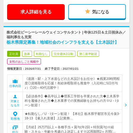
求人詳細を見る
気になる
株式会社ピーシーレールウェイコンサルタント | 年休125日＆土日祝休み／
福利厚生も充実
栃木県限定募集！地域社会のインフラを支える【土木設計】
正社員
急募
転勤なし
完全週休2日制
第二新卒歓迎
女性のおしごと掲載中
情報更新日：2026/07/31
終了予定日：
2027/01/21
《道路・駅・上下水道などの土木設計をお任せ》★残業20時間程
度◎資格取得を応援！有給休暇取得も推進中（入社時に5日付与
仕事内容
♪）◎20～40代活躍中！
【必須条件】◆高卒以上◆理系工学部を卒業された方◆土木系学
科を履修された方◆土木業界での実務経験をお持ちの方※U・Iタ
対象と
ーン歓迎！
なる方
★転勤なし／U・Iターン歓迎！ 【本社】栃木県宇都宮市元今泉3-
18-13 【雇入れ直後】上記業務…
勤務地
【月給】25万円以上＋各種手当＋賞与(年2回＋特別賞与)※経
験・スキル・年齢を考慮の上決定します※試用期間2ヶ月間(…
給与