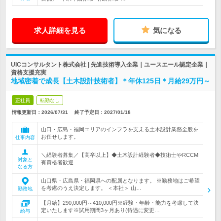
求人詳細を見る
気になる
UICコンサルタント株式会社 | 先進技術導入企業｜ユースエール認定企業｜
資格支援充実
地域密着で成長【土木設計技術者】＊年休125日＊月給29万円～
正社員
転勤なし
情報更新日：2026/07/31
終了予定日：
2027/01/18
山口・広島・福岡エリアのインフラを支える土木設計業務全般を
お任せします。
仕事内容
＼経験者募集／【高卒以上】◆土木設計経験者◆技術士やRCCM
対象と
有資格者歓迎
なる方
山口県・広島県・福岡県への配属となります。 ※勤務地はご希望
を考慮のうえ決定します。 ＜本社＞ 山…
勤務地
【月給】290,000円～410,000円※経験・年齢・能力を考慮して決
定いたします※試用期間3ヶ月あり(待遇に変更…
給与