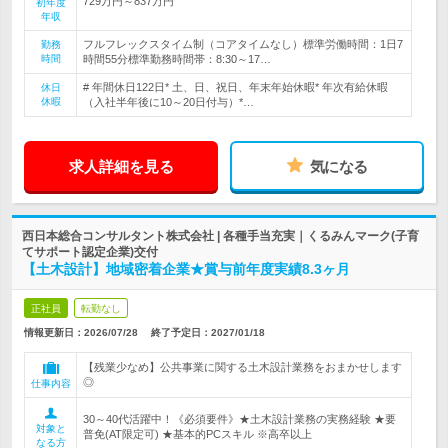
729万円～837万円
初年度
年収
フルフレックスタイム制（コアタイムなし）標準労働時間：1日7
勤務
時間
時間55分標準勤務時間帯：8:30～17…
# 年間休日122日* 土、日、祝日、年末年始休暇* 年次有給休暇
休日
休暇
（入社半年後に10～20日付与）*…
求人詳細を見る
気になる
西日本総合コンサルタント株式会社 | 各種手当充実｜くるみんマーク(子育
てサポート認定企業)交付
【土木設計】地域密着企業★賞与前年度実績8.3ヶ月
正社員
転勤なし
情報更新日：2026/07/28
終了予定日：
2027/01/18
【残業少なめ】公共事業に関する土木設計業務をおまかせします
◎
仕事内容
30～40代活躍中！《必須要件》★土木設計業務の実務経験 ★要
対象と
普免(AT限定可) ★基本的PCスキル ※高卒以上
なる方