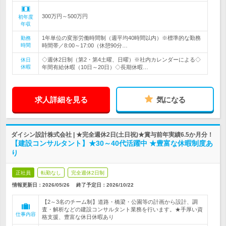
300万円～500万円
初年度
年収
1年単位の変形労働時間制（週平均40時間以内）※標準的な勤務
勤務
時間
時間帯／8:00～17:00（休憩90分…
◇週休2日制（第2・第4土曜、日曜）※社内カレンダーによる◇
休日
休暇
年間有給休暇（10日～20日）◇長期休暇…
求人詳細を見る
気になる
ダイシン設計株式会社 | ★完全週休2日(土日祝)★賞与前年実績6.5か月分！
【建設コンサルタント】★30～40代活躍中 ★豊富な休暇制度あ
り
正社員
転勤なし
完全週休2日制
情報更新日：2026/05/26
終了予定日：
2026/10/22
【2～3名のチーム制】道路・橋梁・公園等の計画から設計、調
査・解析などの建設コンサルタント業務を行います。★手厚い資
仕事内容
格支援、豊富な休日休暇あり