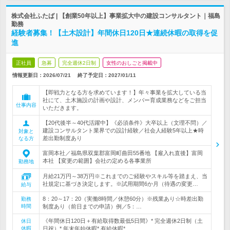
株式会社ふたば | 【創業50年以上】事業拡大中の建設コンサルタント｜福島
勤務
経験者募集！【土木設計】年間休日120日★連続休暇の取得を促
進
正社員
急募
完全週休2日制
女性のおしごと掲載中
情報更新日：2026/07/21
終了予定日：
2027/01/11
【即戦力となる方を求めています！】年々事業を拡大している当
社にて、土木施設の計画や設計、メンバー育成業務などをご担当
仕事内容
いただきます。
【20代後半～40代活躍中】《必須条件》大卒以上（文理不問）／
建設コンサルタント業界での設計経験／社会人経験5年以上★時
対象と
差出勤制度あり
なる方
富岡本社／福島県双葉郡富岡町曲田55番地 【雇入れ直後】富岡
本社 【変更の範囲】会社の定める各事業所
勤務地
月給21万円～38万円※これまでのご経験やスキル等を踏まえ、当
社規定に基づき決定します。※試用期間6か月（待遇の変更…
給与
8：20～17：20（実働8時間／休憩60分）※残業あり☆時差出勤
勤務
時間
制度あり（前日までの申請）例／5：…
《年間休日120日＋有給取得数最低5日間》* 完全週休2日制（土
休日
休暇
日祝）* 年末年始休暇* 有給休暇*…