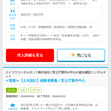
当■大卒以上月給23万円～39万7千円 ＋ 諸手当※試…
給与
350万円～550万円
初年度
年収
勤務
8:30～17:30 （実働8時間／休憩60分）時間外労働有無：有
時間
# ――年間休日125日――* 休日／完全週休2日制（土日）、祝日*
休日
休暇
休暇／有給休暇GW休暇年末年始…
求人詳細を見る
気になる
エイコウコンサルタンツ株式会社 | 官公庁案件が中心の総合建設コンサルタ
ント
≪青森≫【土木設計】経験者募集／官公庁案件中心
正社員
急募
学歴不問
情報更新日：2026/06/16
終了予定日：
2026/11/12
3DCAD等を用いた一般土木設計や、公共物の長寿命化計画・点
検業務。デスクワーク中心で丁寧に指導します。
仕事内容