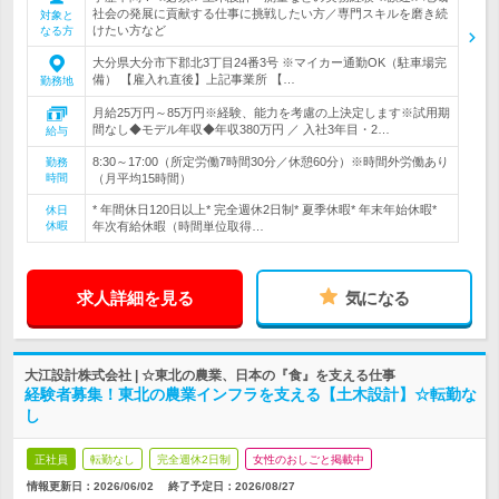
社会の発展に貢献する仕事に挑戦したい方／専門スキルを磨き続
対象と
けたい方など
なる方
大分県大分市下郡北3丁目24番3号 ※マイカー通勤OK（駐車場完
備） 【雇入れ直後】上記事業所 【…
勤務地
月給25万円～85万円※経験、能力を考慮の上決定します※試用期
間なし◆モデル年収◆年収380万円 ／ 入社3年目・2…
給与
8:30～17:00（所定労働7時間30分／休憩60分）※時間外労働あり
勤務
時間
（月平均15時間）
* 年間休日120日以上* 完全週休2日制* 夏季休暇* 年末年始休暇*
休日
休暇
年次有給休暇（時間単位取得…
求人詳細を見る
気になる
大江設計株式会社 | ☆東北の農業、日本の『食』を支える仕事
経験者募集！東北の農業インフラを支える【土木設計】☆転勤な
し
正社員
転勤なし
完全週休2日制
女性のおしごと掲載中
情報更新日：2026/06/02
終了予定日：
2026/08/27