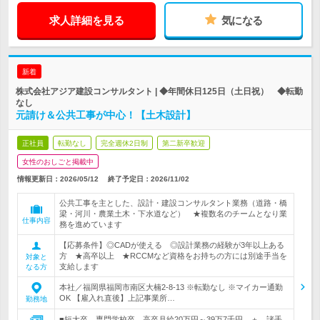
求人詳細を見る
気になる
新着
株式会社アジア建設コンサルタント | ◆年間休日125日（土日祝） ◆転勤
なし
元請け＆公共工事が中心！【土木設計】
正社員
転勤なし
完全週休2日制
第二新卒歓迎
女性のおしごと掲載中
情報更新日：2026/05/12
終了予定日：
2026/11/02
公共工事を主とした、設計・建設コンサルタント業務（道路・橋
梁・河川・農業土木・下水道など） ★複数名のチームとなり業
仕事内容
務を進めています
【応募条件】◎CADが使える ◎設計業務の経験が3年以上ある
方 ★高卒以上 ★RCCMなど資格をお持ちの方には別途手当を
対象と
支給します
なる方
本社／福岡県福岡市南区大楠2-8-13 ※転勤なし ※マイカー通勤
OK 【雇入れ直後】上記事業所…
勤務地
■短大卒、専門学校卒、高卒月給20万円～39万7千円 ＋ 諸手