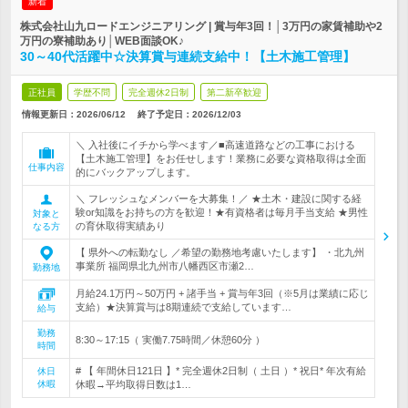
新着
株式会社山九ロードエンジニアリング | 賞与年3回！│3万円の家賃補助や2
万円の寮補助あり│WEB面談OK♪
30～40代活躍中☆決算賞与連続支給中！【土木施工管理】
正社員
学歴不問
完全週休2日制
第二新卒歓迎
情報更新日：2026/06/12
終了予定日：
2026/12/03
＼ 入社後にイチから学べます／■高速道路などの工事における
【土木施工管理】をお任せします！業務に必要な資格取得は全面
仕事内容
的にバックアップします。
＼ フレッシュなメンバーを大募集！／ ★土木・建設に関する経
験or知識をお持ちの方を歓迎！★有資格者は毎月手当支給 ★男性
対象と
の育休取得実績あり
なる方
【 県外への転勤なし ／希望の勤務地考慮いたします】 ・北九州
事業所 福岡県北九州市八幡西区市瀬2…
勤務地
月給24.1万円～50万円 + 諸手当 + 賞与年3回（※5月は業績に応じ
支給）★決算賞与は8期連続で支給しています…
給与
勤務
8:30～17:15（ 実働7.75時間／休憩60分 ）
時間
# 【 年間休日121日 】* 完全週休2日制（ 土日 ）* 祝日* 年次有給
休日
休暇
休暇→平均取得日数は1…