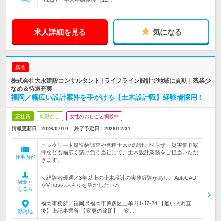
（2日）* 年末年始休暇（12…
求人詳細を見る
気になる
新着
株式会社大永建設コンサルタント | ライフライン設計で地域に貢献｜残業少
なめ＆待遇充実
福岡／幅広い設計案件を手がける【土木設計職】経験者採用！
正社員
転勤なし
女性のおしごと掲載中
情報更新日：2026/07/10
終了予定日：
2026/12/31
コンクリート構造物調査や各種土木の設計に限らず、災害復旧案
件なども幅広く請け負う当社にて、土木設計業務をご担当いただ
仕事内容
きます。
＼経験者優遇／3年以上の土木設計の実務経験があり、AutoCAD
対象と
やV-nasのスキルを活かしたい方
なる方
福岡事務所／福岡県福岡市博多区上牟田1-17-24 【雇い入れ直
後】上記事業所 【変更の範囲】 変…
勤務地