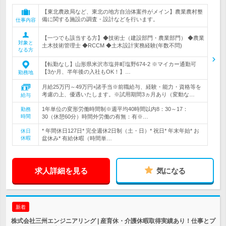
【東北農政局など、東北の地方自治体案件がメイン】農業農村整
備に関する施設の調査・設計などを行います。
仕事内容
【一つでも該当する方】◆技術士（建設部門・農業部門） ◆農業
対象と
土木技術管理士 ◆RCCM ◆土木設計実務経験(年数不問)
なる方
【転勤なし】山形県米沢市塩井町塩野674-2 ※マイカー通勤可
【3か月、半年後の入社もOK！】…
勤務地
月給25万円～49万円+諸手当※前職給与、経験・能力・資格等を
考慮の上、優遇いたします。※試用期間3ヵ月あり（変動な…
給与
1年単位の変形労働時間制※週平均40時間以内8：30～17：
勤務
時間
30（休憩60分）時間外労働の有無：有※…
* 年間休日127日* 完全週休2日制（土・日）* 祝日* 年末年始* お
休日
休暇
盆休み* 有給休暇（時間単…
求人詳細を見る
気になる
新着
株式会社三州エンジニアリング | 産育休・介護休暇取得実績あり！仕事とプ