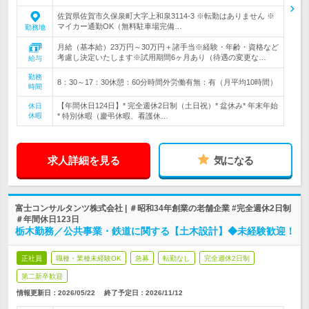
佐賀県佐賀市久保泉町大字上和泉3114-3 ※転勤はありません ※
マイカー通勤OK（無料駐車場完備…
勤務地
月給（基本給）23万円～30万円＋諸手当※経験・年齢・資格など
考慮し決定いたします※試用期間6ヶ月あり（待遇の変更な…
給与
勤務
8：30～17：30休憩：60分時間外労働有無：有（月平均10時間）
時間
【年間休日124日】* 完全週休2日制（土日祝）* 盆休み* 年末年始
休日
休暇
* 特別休暇（慶弔休暇、看護休…
求人詳細を見る
気になる
富士コンサルタンツ株式会社 | ＃昭和34年創業の老舗企業 #完全週休2日制
＃年間休日123日
栃木勤務／公共事業・鉄道に関する【土木設計】◆未経験歓迎！
正社員
職種・業種未経験OK
急募
転勤なし
完全週休2日制
第二新卒歓迎
情報更新日：2026/05/22
終了予定日：
2026/11/12