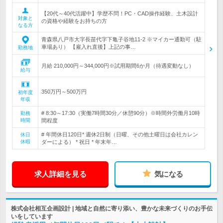
【20代～40代活躍中】学歴不問！PC・CAD操作経験、土木設計
対象と
の資格や経験をお持ちの方
なる方
青森県八戸市大字長苗代字下亀子谷地11-2 ※マイカー通勤可（駐
車場あり） 【雇入れ直後】上記の事…
勤務地
月給 210,000円～344,000円※試用期間6か月（待遇変動なし）
給与
350万円～500万円
初年度
年収
# 8:30～17:30（実働7時間30分／休憩90分）※時間外労働月10時
勤務
時間
間程度
# 年間休日120日* 週休2日制（日曜、その他土曜日は会社カレン
休日
休暇
ダーによる） * 祝日 * 年末年…
求人詳細を見る
気になる
株式会社相互企画設計 | 地域と自然に寄り添い、豊かな未来づくりのお手伝
いをしています