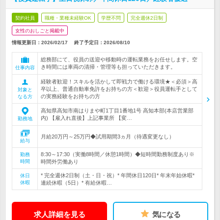
契約社員
職種・業種未経験OK
学歴不問
完全週休2日制
女性のおしごと掲載中
情報更新日：2026/02/17
終了予定日：
2026/08/10
総務部にて、役員の送迎や移動時の運転業務をお任せします。空
き時間には車両の清掃・管理等も担っていただきます。
仕事内容
経験者歓迎！スキルを活かして即戦力で働ける環境★＜必須＞高
卒以上、普通自動車免許をお持ちの方＜歓迎＞役員運転手として
対象と
の実務経験をお持ちの方
なる方
高知県高知市南はりまや町1丁目1番地1号 高知本部(本店営業部
内) 【雇入れ直後】上記事業所 【変…
勤務地
月給20万円～25万円◆試用期間3ヵ月（待遇変更なし）
給与
8:30～17:30（実働8時間／休憩1時間）◆短時間勤務制度あり※
勤務
時間
時間外労働あり
* 完全週休2日制（土・日・祝）* 年間休日120日* 年末年始休暇*
休日
休暇
連続休暇（5日）* 有給休暇…
求人詳細を見る
気になる