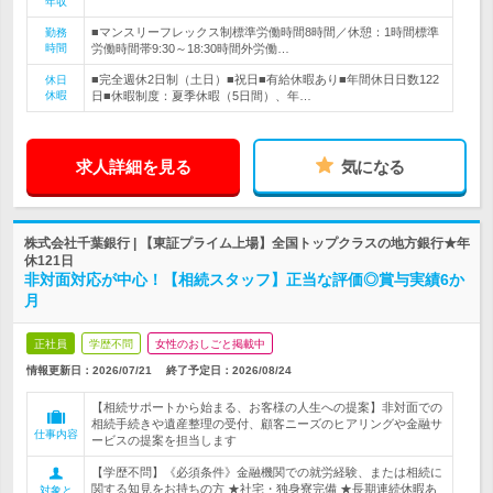
年収
■マンスリーフレックス制標準労働時間8時間／休憩：1時間標準
勤務
時間
労働時間帯9:30～18:30時間外労働…
■完全週休2日制（土日）■祝日■有給休暇あり■年間休日日数122
休日
休暇
日■休暇制度：夏季休暇（5日間）、年…
求人詳細を見る
気になる
株式会社千葉銀行 | 【東証プライム上場】全国トップクラスの地方銀行★年
休121日
非対面対応が中心！【相続スタッフ】正当な評価◎賞与実績6か
月
正社員
学歴不問
女性のおしごと掲載中
情報更新日：2026/07/21
終了予定日：
2026/08/24
【相続サポートから始まる、お客様の人生への提案】非対面での
相続手続きや遺産整理の受付、顧客ニーズのヒアリングや金融サ
仕事内容
ービスの提案を担当します
【学歴不問】《必須条件》金融機関での就労経験、または相続に
関する知見をお持ちの方 ★社宅・独身寮完備 ★長期連続休暇あ
対象と