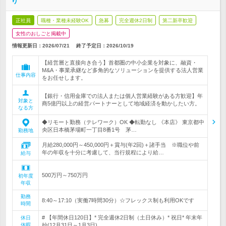
り
正社員
職種・業種未経験OK
急募
完全週休2日制
第二新卒歓迎
女性のおしごと掲載中
情報更新日：2026/07/21
終了予定日：
2026/10/19
【経営層と直接向き合う】首都圏の中小企業を対象に、融資・
M&A・事業承継など多角的なソリューションを提供する法人営業
仕事内容
をお任せします。
【銀行・信用金庫での法人または個人営業経験がある方歓迎】年
対象と
商5億円以上の経営パートナーとして地域経済を動かしたい方。
なる方
◆リモート勤務（テレワーク）OK ◆転勤なし 《本店》 東京都中
央区日本橋茅場町一丁目8番1号 茅…
勤務地
月給280,000円～450,000円＋賞与(年2回)＋諸手当 ※職位や前
年の年収を十分に考慮して、当行規程により給…
給与
500万円～750万円
初年度
年収
勤務
8:40～17:10（実働7時間30分）☆フレックス制も利用OKです
時間
# 【年間休日120日】* 完全週休2日制（土日休み）* 祝日* 年末年
休日
休暇
始(12月31日～1月3日)…