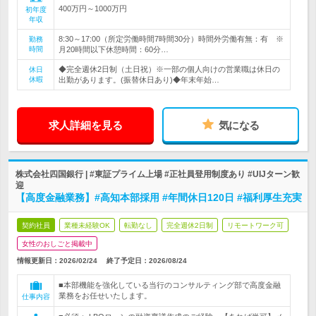
400万円～1000万円
初年度
年収
8:30～17:00（所定労働時間7時間30分）時間外労働有無：有 ※
勤務
時間
月20時間以下休憩時間：60分…
◆完全週休2日制（土日祝）※一部の個人向けの営業職は休日の
休日
休暇
出勤があります。(振替休日あり)◆年末年始…
求人詳細を見る
気になる
株式会社四国銀行 | #東証プライム上場 #正社員登用制度あり #UIJターン歓
迎
【高度金融業務】#高知本部採用 #年間休日120日 #福利厚生充実
契約社員
業種未経験OK
転勤なし
完全週休2日制
リモートワーク可
女性のおしごと掲載中
情報更新日：2026/02/24
終了予定日：
2026/08/24
■本部機能を強化している当行のコンサルティング部で高度金融
業務をお任せいたします。
仕事内容