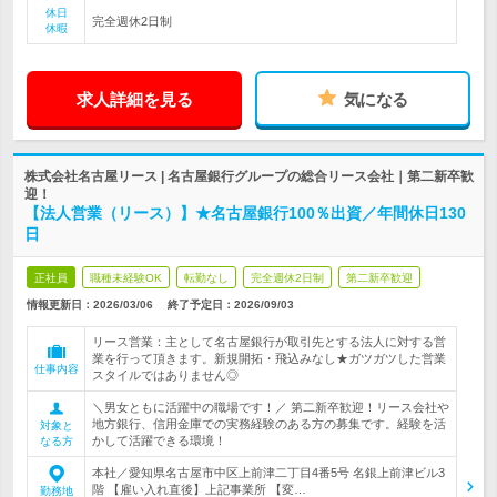
休日
完全週休2日制
休暇
求人詳細を見る
気になる
株式会社名古屋リース | 名古屋銀行グループの総合リース会社｜第二新卒歓
迎！
【法人営業（リース）】★名古屋銀行100％出資／年間休日130
日
正社員
職種未経験OK
転勤なし
完全週休2日制
第二新卒歓迎
情報更新日：2026/03/06
終了予定日：
2026/09/03
リース営業：主として名古屋銀行が取引先とする法人に対する営
業を行って頂きます。新規開拓・飛込みなし★ガツガツした営業
仕事内容
スタイルではありません◎
＼男女ともに活躍中の職場です！／ 第二新卒歓迎！リース会社や
地方銀行、信用金庫での実務経験のある方の募集です。経験を活
対象と
かして活躍できる環境！
なる方
本社／愛知県名古屋市中区上前津二丁目4番5号 名銀上前津ビル3
階 【雇い入れ直後】上記事業所 【変…
勤務地