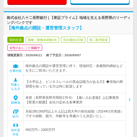
株式会社八十二長野銀行 | 【東証プライム】地域を支える長野県のリーディ
ングバンクです
【海外拠点の開設・運営管理スタッフ】
契約社員
職種・業種未経験OK
完全週休2日制
第二新卒歓迎
女性のおしごと掲載中
情報更新日：2026/06/11
終了予定日：
2026/09/07
海外拠点の開設や運営管理に伴う、現地対応・各種契約締結など
を主にご担当いただきます。
仕事内容
【大卒以上、ビジネスレベルの英会話能力がある方】◆現地の商
対象と
習慣を知っている方は特に歓迎します
なる方
本部（長野県長野市岡田178-8） 【雇い入れ直後】上記事業所
【変更の範囲】会社の定める各事業所
勤務地
月給280,000円以上※上記は四大卒の初任給額（2024年3月実績）
です※経験、能力、年齢等を考慮のうえ決定いたし…
給与
450万円～1000万円
初年度
年収