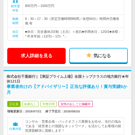
800万円～1500万円
初年度
年収
8：30～17：30（所定労働時間8時間／休憩60分）時間外労働有
勤務
時間
無:有
■休日：完全週休2日制（土日）＋祝日■年間休日：120日■休暇：
休日
休暇
* 年末年始（12/31～1/3）*…
求人詳細を見る
気になる
株式会社千葉銀行 | 【東証プライム上場】全国トップクラスの地方銀行★年
休121日
事業者向けの【アドバイザリー】正当な評価あり！賞与実績6か
月
正社員
転勤なし
学歴不問
女性のおしごと掲載中
情報更新日：2026/07/21
終了予定日：
2026/08/24
コンサル・営業企画・バックオフィス業務をお任せ。当行の強み
である「経営者との強固なネットワーク」を活かしてお客様の経
仕事内容
営課題解決に貢献します！