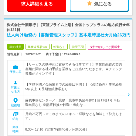
求人詳細を見る
気になる
株式会社千葉銀行 | 【東証プライム上場】全国トップクラスの地方銀行★年
休121日
法人向け融資の【書類管理スタッフ】基本定時退社★月給26万円
契約社員
業種未経験OK
転勤なし
学歴不問
女性のおしごと掲載中
情報更新日：2026/07/21
終了予定日：
2026/08/24
【サービスの効率化に貢献できる仕事です！】事業性融資の契約
書類に関する社内手続き業務をご担当いただきます。★チェック
仕事内容
業務がメインです！
【学歴不問／金融業界での経験は不問！】《必須条件》事務経験
対象と
5年以上 ★長期連続休暇あり
なる方
蘇我事務センター／千葉県千葉市中央区今井2丁目11番1号 ※転
勤当面なし ※配置転換や転勤・出向な…
勤務地
月給26万円～※これまでのスキル・経験などを加味して決定しま
す。
給与
勤務
8:30～17:10（実働7時間40分／休憩60分）
時間