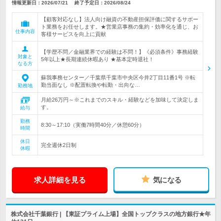
情報更新日：2026/07/21
終了予定日：
2026/08/24
【顧客対応なし】法人向け融資の不動産担保評価に関するサポー
ト業務をお任せします。★営業店事務の集約・効率化を通じ、お
仕事内容
客様サービスを向上に貢献
【学歴不問／金融業界での経験は不問！】《必須条件》事務経験
対象と
5年以上★長期連続休暇あり ★基本定時退社！
なる方
蘇我事務センター／千葉県千葉市中央区今井2丁目11番1号 ※転
勤当面なし ※配置転換や転勤・出向な…
勤務地
月給26万円～※これまでのスキル・経験などを加味して決定しま
す。
給与
勤務
8:30～17:10（実働7時間40分／休憩60分）
時間
休日
完全週休2日制
休暇
求人詳細を見る
気になる
株式会社千葉銀行 | 【東証プライム上場】全国トップクラスの地方銀行★年