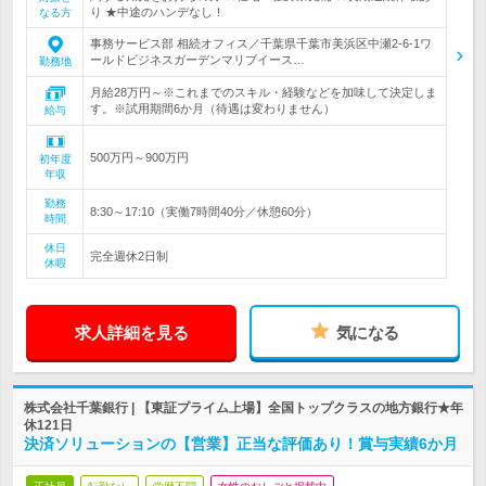
り ★中途のハンデなし！
なる方
事務サービス部 相続オフィス／千葉県千葉市美浜区中瀬2-6-1ワ
ールドビジネスガーデンマリブイース…
勤務地
月給28万円～※これまでのスキル・経験などを加味して決定しま
す。※試用期間6か月（待遇は変わりません）
給与
500万円～900万円
初年度
年収
勤務
8:30～17:10（実働7時間40分／休憩60分）
時間
休日
完全週休2日制
休暇
求人詳細を見る
気になる
株式会社千葉銀行 | 【東証プライム上場】全国トップクラスの地方銀行★年
休121日
決済ソリューションの【営業】正当な評価あり！賞与実績6か月