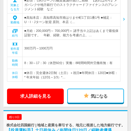
■必須： LBOローンの融資稟議作成のご経験 【あれば尚可】メ
ガバンクや地方銀行でのストラクチャードファイナンスのアレン
対象と
ジメント経験 など
なる方
■高知本店： 高知県高知市南はりまや町1丁目1番1号 ■補足：
U・I・Jターン歓迎 原則、本店（…
勤務地
■月給：200,000円～ 700,000円＋ 諸手当※上記はあくまで最低保
証額です。 年齢、経験、能力を考慮の上、…
給与
300万円～1000万円
初年度
年収
勤務
8：30～17：30（休憩60分）実働：8時間時間外労働有無：有
時間
■休日：完全週休2日制（土日）＋祝日■年間休日：120日■休暇：
休日
休暇
* 年末年始（12/31～1/3）*…
求人詳細を見る
気になる
残り3日
株式会社四国銀行 | 地域と産業を牽引する、地元に根差した地方銀行です。
【役員運転手】土日祝休み／年間休日120日／経験者優遇