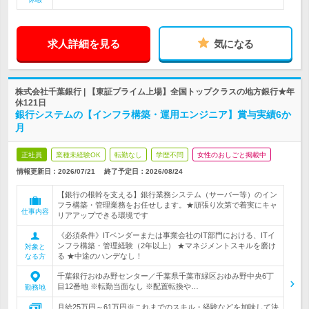
求人詳細を見る
気になる
株式会社千葉銀行 | 【東証プライム上場】全国トップクラスの地方銀行★年
休121日
銀行システムの【インフラ構築・運用エンジニア】賞与実績6か
月
正社員
業種未経験OK
転勤なし
学歴不問
女性のおしごと掲載中
情報更新日：2026/07/21
終了予定日：
2026/08/24
【銀行の根幹を支える】銀行業務システム（サーバー等）のイン
フラ構築・管理業務をお任せします。★頑張り次第で着実にキャ
仕事内容
リアアップできる環境です
《必須条件》ITベンダーまたは事業会社のIT部門における、ITイ
ンフラ構築・管理経験（2年以上） ★マネジメントスキルを磨け
対象と
る ★中途のハンデなし！
なる方
千葉銀行おゆみ野センター／千葉県千葉市緑区おゆみ野中央6丁
目12番地 ※転勤当面なし ※配置転換や…
勤務地
月給25万円～61万円※これまでのスキル・経験などを加味して決