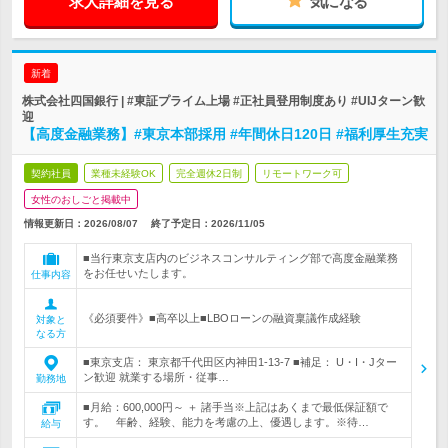
求人詳細を見る
気になる
新着
株式会社四国銀行 | #東証プライム上場 #正社員登用制度あり #UIJターン歓
迎
【高度金融業務】#東京本部採用 #年間休日120日 #福利厚生充実
契約社員
業種未経験OK
完全週休2日制
リモートワーク可
女性のおしごと掲載中
情報更新日：2026/08/07
終了予定日：
2026/11/05
■当行東京支店内のビジネスコンサルティング部で高度金融業務
をお任せいたします。
仕事内容
《必須要件》■高卒以上■LBOローンの融資稟議作成経験
対象と
なる方
■東京支店： 東京都千代田区内神田1-13-7 ■補足： U・I・Jター
ン歓迎 就業する場所・従事…
勤務地
■月給：600,000円～ ＋ 諸手当※上記はあくまで最低保証額で
す。 年齢、経験、能力を考慮の上、優遇します。※待…
給与