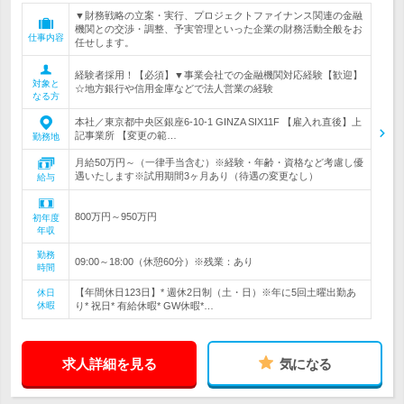
▼財務戦略の立案・実行、プロジェクトファイナンス関連の金融
機関との交渉・調整、予実管理といった企業の財務活動全般をお
仕事内容
任せします。
経験者採用！【必須】▼事業会社での金融機関対応経験【歓迎】
対象と
☆地方銀行や信用金庫などで法人営業の経験
なる方
本社／東京都中央区銀座6-10-1 GINZA SIX11F 【雇入れ直後】上
記事業所 【変更の範…
勤務地
月給50万円～（一律手当含む）※経験・年齢・資格など考慮し優
遇いたします※試用期間3ヶ月あり（待遇の変更なし）
給与
800万円～950万円
初年度
年収
勤務
09:00～18:00（休憩60分）※残業：あり
時間
【年間休日123日】* 週休2日制（土・日）※年に5回土曜出勤あ
休日
休暇
り* 祝日* 有給休暇* GW休暇*…
求人詳細を見る
気になる