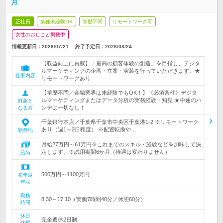
月
正社員
業種未経験OK
学歴不問
リモートワーク可
女性のおしごと掲載中
情報更新日：2026/07/21
終了予定日：
2026/08/24
【収益向上に貢献】「最高の顧客体験の創造」を目指し、デジタ
ルマーケティングの企画・立案・実装を行っていただきます。★
仕事内容
リモートワークあり
【学歴不問／金融業界は未経験でもOK！】《必須条件》デジタ
ルマーケティングまたはデータ分析の実務経験・知見 ★中途のハ
対象と
ンデは一切なし！
なる方
千葉銀行本店／千葉県千葉市中央区千葉港1-2 ※リモートワーク
あり（週1～2日程度） ※配置転換や…
勤務地
月給27万円～61万円※これまでのスキル・経験などを加味して決
定します。※試用期間6か月（待遇は変わりません）
給与
500万円～1100万円
初年度
年収
勤務
8:30～17:10（実働7時間40分／休憩60分）
時間
休日
完全週休2日制
休暇