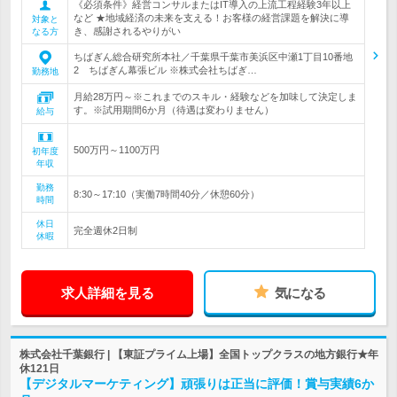
《必須条件》経営コンサルまたはIT導入の上流工程経験3年以上
など ★地域経済の未来を支える！お客様の経営課題を解決に導
対象と
き、感謝されるやりがい
なる方
ちばぎん総合研究所本社／千葉県千葉市美浜区中瀬1丁目10番地
2 ちばぎん幕張ビル ※株式会社ちばぎ…
勤務地
月給28万円～※これまでのスキル・経験などを加味して決定しま
す。※試用期間6か月（待遇は変わりません）
給与
500万円～1100万円
初年度
年収
勤務
8:30～17:10（実働7時間40分／休憩60分）
時間
休日
完全週休2日制
休暇
求人詳細を見る
気になる
株式会社千葉銀行 | 【東証プライム上場】全国トップクラスの地方銀行★年
休121日
【デジタルマーケティング】頑張りは正当に評価！賞与実績6か