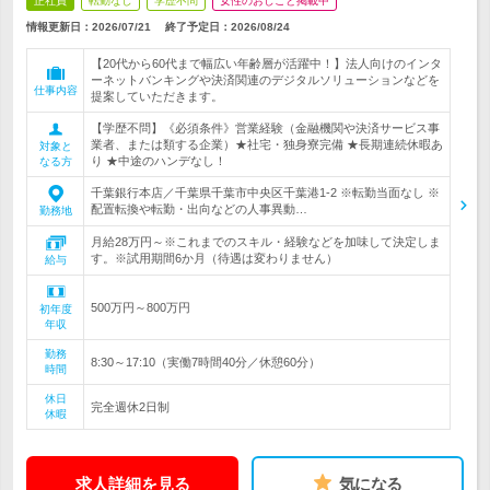
正社員
転勤なし
学歴不問
女性のおしごと掲載中
情報更新日：2026/07/21
終了予定日：
2026/08/24
【20代から60代まで幅広い年齢層が活躍中！】法人向けのインタ
ーネットバンキングや決済関連のデジタルソリューションなどを
仕事内容
提案していただきます。
【学歴不問】《必須条件》営業経験（金融機関や決済サービス事
業者、または類する企業）★社宅・独身寮完備 ★長期連続休暇あ
対象と
り ★中途のハンデなし！
なる方
千葉銀行本店／千葉県千葉市中央区千葉港1-2 ※転勤当面なし ※
配置転換や転勤・出向などの人事異動…
勤務地
月給28万円～※これまでのスキル・経験などを加味して決定しま
す。※試用期間6か月（待遇は変わりません）
給与
500万円～800万円
初年度
年収
勤務
8:30～17:10（実働7時間40分／休憩60分）
時間
休日
完全週休2日制
休暇
求人詳細を見る
気になる