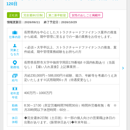
120日
正社員
完全週休2日制
第二新卒歓迎
女性のおしごと掲載中
情報更新日：2026/06/11
終了予定日：
2026/10/29
長野県内を中心としたストラクチャードファイナンス案件の推進
から組成、期中管理に至るまでの一連の業務をお任せします。
仕事内容
＜必須＞大学卒以上、ストラクチャードファイナンスの推進、案
対象と
件組成、期中管理業務経験をお持ちの方
なる方
長野県長野市大字中御所字岡田178番地8 ※国内転勤あり（当面
なし） 【雇い入れ直後】上記事業所…
勤務地
月給230,000円～588,000円※経験、能力、年齢等を考慮のうえ決
定いたします※試用期間6ヶ月（待遇変更なし）
給与
400万円～1000万円
初年度
年収
8:30～17:00（所定労働時間7時間30分）時間外労働有無：有 ※
勤務
時間
月20時間以下休憩時間：60分…
◆完全週休2日制（土日祝）※一部の個人向けの営業職は休日の
休日
休暇
出勤があります。(振替休日あり)◆年末年始…