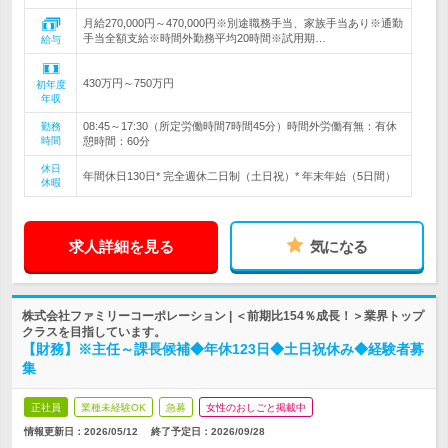
月給270,000円～470,000円※別途職務手当、家族手当あり※通勤
手当全額支給※時間外勤務平均20時間※試用期…
給与
430万円～750万円
初年度
年収
08:45～17:30（所定労働時間7時間45分）時間外労働有無：有休
勤務
時間
憩時間：60分
休日
年間休日130日* 完全週休二日制（土日祝）* 年末年始（5日間）
休暇
求人詳細を見る
気になる
株式会社ファミリーコーポレーション | ＜前期比154％成長！＞業界トップ
クラスを目指しています。
【財務】※主任～課長候補◆年休123日◆土日祝休み◆経験者募
集
正社員
業種未経験OK
急募
女性のおしごと掲載中
情報更新日：2026/05/12
終了予定日：
2026/09/28