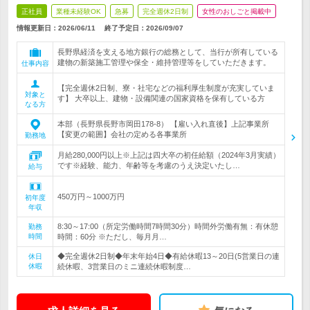
正社員
業種未経験OK
急募
完全週休2日制
女性のおしごと掲載中
情報更新日：2026/06/11
終了予定日：
2026/09/07
長野県経済を支える地方銀行の総務として、当行が所有している
建物の新築施工管理や保全・維持管理等をしていただきます。
仕事内容
【完全週休2日制、寮・社宅などの福利厚生制度が充実していま
対象と
す】 大卒以上、建物・設備関連の国家資格を保有している方
なる方
本部（長野県長野市岡田178-8） 【雇い入れ直後】上記事業所
【変更の範囲】会社の定める各事業所
勤務地
月給280,000円以上※上記は四大卒の初任給額（2024年3月実績）
です※経験、能力、年齢等を考慮のうえ決定いたし…
給与
450万円～1000万円
初年度
年収
8:30～17:00（所定労働時間7時間30分）時間外労働有無：有休憩
勤務
時間
時間：60分 ※ただし、毎月月…
◆完全週休2日制◆年末年始4日◆有給休暇13～20日(5営業日の連
休日
休暇
続休暇、3営業日のミニ連続休暇制度…