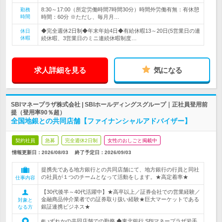
8:30～17:00（所定労働時間7時間30分）時間外労働有無：有休憩
勤務
時間
時間：60分 ※ただし、毎月月…
◆完全週休2日制◆年末年始4日◆有給休暇13～20日(5営業日の連
休日
休暇
続休暇、3営業日のミニ連続休暇制度…
求人詳細を見る
気になる
SBIマネープラザ株式会社 | SBIホールディングスグループ｜正社員登用前
提（登用率90％超）
全国地銀との共同店舗【ファイナンシャルアドバイザー】
契約社員
急募
完全週休2日制
女性のおしごと掲載中
情報更新日：2026/08/03
終了予定日：
2026/09/03
提携先である地方銀行との共同店舗にて、地方銀行の行員と同社
の社員が１つのチームとなって活動をします。★高定着率★
仕事内容
【30代後半～40代活躍中】★高卒以上／証券会社での営業経験／
金融商品仲介業者での証券取り扱い経験★巨大マーケットである
対象と
銀証連携ビジネス★
なる方
#いずれかの共同店舗での勤務 ◆東北銀行 SBIマネープラザ岩手