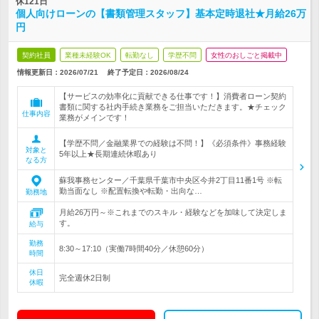
休121日
個人向けローンの【書類管理スタッフ】基本定時退社★月給26万
円
契約社員
業種未経験OK
転勤なし
学歴不問
女性のおしごと掲載中
情報更新日：2026/07/21
終了予定日：
2026/08/24
【サービスの効率化に貢献できる仕事です！】消費者ローン契約
書類に関する社内手続き業務をご担当いただきます。★チェック
仕事内容
業務がメインです！
【学歴不問／金融業界での経験は不問！】《必須条件》事務経験
対象と
5年以上★長期連続休暇あり
なる方
蘇我事務センター／千葉県千葉市中央区今井2丁目11番1号 ※転
勤当面なし ※配置転換や転勤・出向な…
勤務地
月給26万円～※これまでのスキル・経験などを加味して決定しま
す。
給与
勤務
8:30～17:10（実働7時間40分／休憩60分）
時間
休日
完全週休2日制
休暇