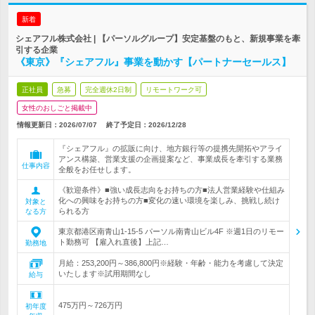
新着
シェアフル株式会社 | 【パーソルグループ】安定基盤のもと、新規事業を牽
引する企業
《東京》『シェアフル』事業を動かす【パートナーセールス】
正社員
急募
完全週休2日制
リモートワーク可
女性のおしごと掲載中
情報更新日：2026/07/07
終了予定日：
2026/12/28
『シェアフル』の拡販に向け、地方銀行等の提携先開拓やアライ
アンス構築、営業支援の企画提案など、事業成長を牽引する業務
仕事内容
全般をお任せします。
《歓迎条件》■強い成長志向をお持ちの方■法人営業経験や仕組み
化への興味をお持ちの方■変化の速い環境を楽しみ、挑戦し続け
対象と
られる方
なる方
東京都港区南青山1-15-5 パーソル南青山ビル4F ※週1日のリモー
ト勤務可 【雇入れ直後】上記…
勤務地
月給：253,200円～386,800円※経験・年齢・能力を考慮して決定
いたします※試用期間なし
給与
475万円～726万円
初年度