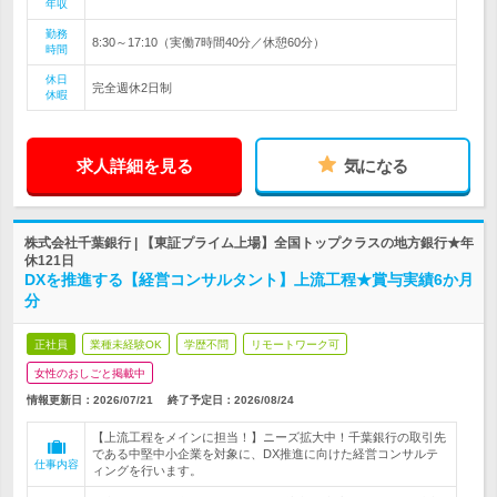
年収
勤務
8:30～17:10（実働7時間40分／休憩60分）
時間
休日
完全週休2日制
休暇
求人詳細を見る
気になる
株式会社千葉銀行 | 【東証プライム上場】全国トップクラスの地方銀行★年
休121日
DXを推進する【経営コンサルタント】上流工程★賞与実績6か月
分
正社員
業種未経験OK
学歴不問
リモートワーク可
女性のおしごと掲載中
情報更新日：2026/07/21
終了予定日：
2026/08/24
【上流工程をメインに担当！】ニーズ拡大中！千葉銀行の取引先
である中堅中小企業を対象に、DX推進に向けた経営コンサルテ
仕事内容
ィングを行います。