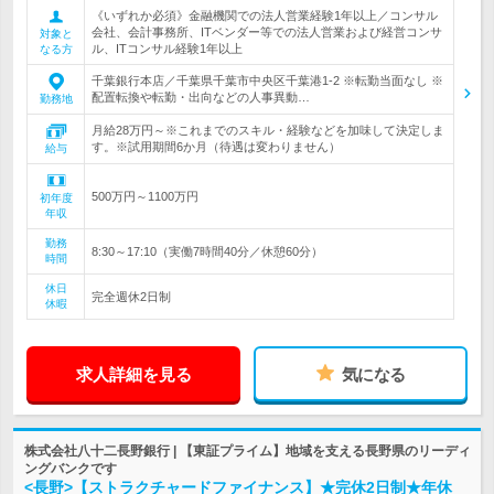
《いずれか必須》金融機関での法人営業経験1年以上／コンサル
会社、会計事務所、ITベンダー等での法人営業および経営コンサ
対象と
ル、ITコンサル経験1年以上
なる方
千葉銀行本店／千葉県千葉市中央区千葉港1-2 ※転勤当面なし ※
配置転換や転勤・出向などの人事異動…
勤務地
月給28万円～※これまでのスキル・経験などを加味して決定しま
す。※試用期間6か月（待遇は変わりません）
給与
500万円～1100万円
初年度
年収
勤務
8:30～17:10（実働7時間40分／休憩60分）
時間
休日
完全週休2日制
休暇
求人詳細を見る
気になる
株式会社八十二長野銀行 | 【東証プライム】地域を支える長野県のリーディ
ングバンクです
<長野>【ストラクチャードファイナンス】★完休2日制★年休