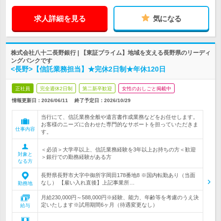
求人詳細を見る
気になる
株式会社八十二長野銀行 | 【東証プライム】地域を支える長野県のリーディ
ングバンクです
<長野>【信託業務担当】★完休2日制★年休120日
正社員
完全週休2日制
第二新卒歓迎
女性のおしごと掲載中
情報更新日：2026/06/11
終了予定日：
2026/10/29
当行にて、信託業務全般や遺言書作成業務などをお任せします。
お客様のニーズに合わせた専門的なサポートを担っていただきま
仕事内容
す。
＜必須＞大学卒以上、信託業務経験を3年以上お持ちの方＜歓迎
対象と
＞銀行での勤務経験がある方
なる方
長野県長野市大字中御所字岡田178番地8 ※国内転勤あり（当面
なし） 【雇い入れ直後】上記事業所…
勤務地
月給230,000円～588,000円※経験、能力、年齢等を考慮のうえ決
定いたします※試用期間6ヶ月（待遇変更なし）
給与