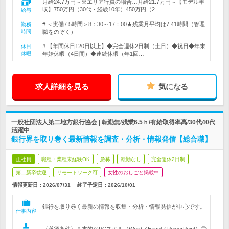
月給24.7万円～※エリア行員の場合…月給21.7万円～【モデル年
収】750万円（30代・経験10年）450万円（2…
給与
# ＜実働7.5時間＞8：30～17：00★残業月平均は7.41時間（管理
勤務
時間
職をのぞく）
# 【年間休日120日以上】◆完全週休2日制（土日）◆祝日◆年末
休日
休暇
年始休暇（4日間）◆連続休暇（年1回…
求人詳細を見る
気になる
一般社団法人第二地方銀行協会 | 転勤無/残業6.5ｈ/有給取得率高/30代40代
活躍中
銀行界を取り巻く最新情報を調査・分析・情報発信【総合職】
正社員
職種・業種未経験OK
急募
転勤なし
完全週休2日制
第二新卒歓迎
リモートワーク可
女性のおしごと掲載中
情報更新日：2026/07/31
終了予定日：
2026/10/01
銀行を取り巻く最新の情報を収集・分析・情報発信が中心です。
仕事内容