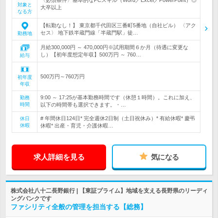
〈必須条件〉基本的なPCスキル（Word／Excel／PowerPoint）◎
対象と
大卒以上
なる方
【転勤なし！】 東京都千代田区三番町5番地（自社ビル） 〈アク
セス〉 地下鉄半蔵門線「半蔵門駅」徒…
勤務地
月給300,000円 ～ 470,000円※試用期間６か月（待遇に変更な
し）【初年度想定年収】500万円 ～ 760…
給与
500万円～760万円
初年度
年収
9:00 ～ 17:25が基本勤務時間です（休憩１時間）。これに加え、
勤務
時間
以下の時間帯も選択できます。・…
# 年間休日124日* 完全週休2日制（土日祝休み）* 有給休暇* 慶弔
休日
休暇
休暇* 出産・育児・介護休暇…
求人詳細を見る
気になる
株式会社八十二長野銀行 | 【東証プライム】地域を支える長野県のリーディ
ングバンクです
ファシリティ全般の管理を担当する【総務】