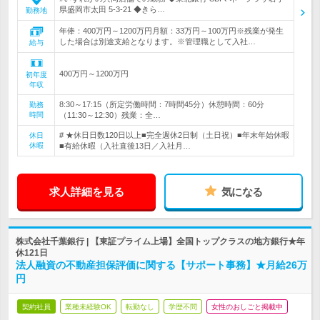
県盛岡市太田 5-3-21 ◆きら…
勤務地
年俸：400万円～1200万円月額：33万円～100万円※残業が発生
した場合は別途支給となります。※管理職として入社…
給与
400万円～1200万円
初年度
年収
8:30～17:15（所定労働時間：7時間45分）休憩時間：60分
勤務
時間
（11:30～12:30）残業：全…
# ★休日日数120日以上■完全週休2日制（土日祝）■年末年始休暇
休日
休暇
■有給休暇（入社直後13日／入社月…
求人詳細を見る
気になる
株式会社千葉銀行 | 【東証プライム上場】全国トップクラスの地方銀行★年
休121日
法人融資の不動産担保評価に関する【サポート事務】★月給26万
円
契約社員
業種未経験OK
転勤なし
学歴不問
女性のおしごと掲載中