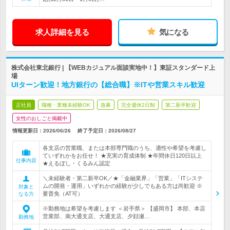
求人詳細を見る
気になる
株式会社東北銀行 | 【WEBカジュアル面談実地中！】東証スタンダード上
場
UIターン歓迎！地方銀行の【総合職】※ITや営業スキル歓迎
正社員
職種・業種未経験OK
急募
完全週休2日制
第二新卒歓迎
女性のおしごと掲載中
情報更新日：2026/06/26
終了予定日：
2026/08/27
各支店の営業職、または本部専門職のうち、適性や希望を考慮し
ていずれかをお任せ！ ★充実の育成体制 ★年間休日120日以上
仕事内容
★えるぼし・くるみん認定
＼未経験者・第二新卒OK／★「金融業界」「営業」「ITシステ
ムの開発・運用」いずれかの経験が少しでもある方は尚歓迎 ※
対象と
要普免（AT可）
なる方
※勤務地は希望を考慮します ＜岩手県＞ 【盛岡市】 本部、本店
営業部、南大通支店、大通支店、夕顔瀬…
勤務地