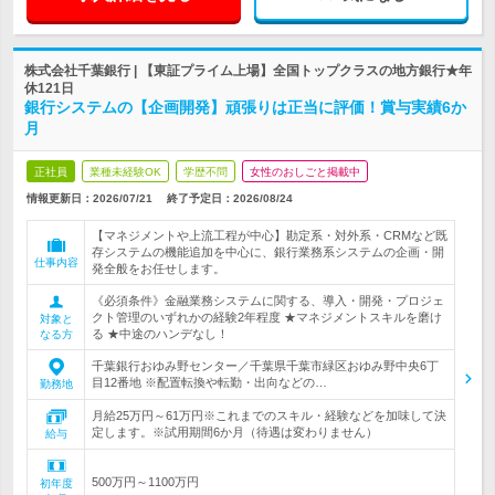
株式会社千葉銀行 | 【東証プライム上場】全国トップクラスの地方銀行★年
休121日
銀行システムの【企画開発】頑張りは正当に評価！賞与実績6か
月
正社員
業種未経験OK
学歴不問
女性のおしごと掲載中
情報更新日：2026/07/21
終了予定日：
2026/08/24
【マネジメントや上流工程が中心】勘定系・対外系・CRMなど既
存システムの機能追加を中心に、銀行業務系システムの企画・開
仕事内容
発全般をお任せします。
《必須条件》金融業務システムに関する、導入・開発・プロジェ
クト管理のいずれかの経験2年程度 ★マネジメントスキルを磨け
対象と
る ★中途のハンデなし！
なる方
千葉銀行おゆみ野センター／千葉県千葉市緑区おゆみ野中央6丁
目12番地 ※配置転換や転勤・出向などの…
勤務地
月給25万円～61万円※これまでのスキル・経験などを加味して決
定します。※試用期間6か月（待遇は変わりません）
給与
500万円～1100万円
初年度