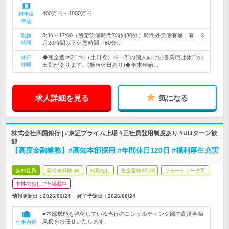
400万円～1000万円
初年度
年収
8:30～17:00（所定労働時間7時間30分）時間外労働有無：有 ※
勤務
時間
月20時間以下休憩時間：60分…
◆完全週休2日制（土日祝）※一部の個人向けの営業職は休日の
休日
休暇
出勤があります。(振替休日あり)◆年末年始…
求人詳細を見る
気になる
株式会社四国銀行 | #東証プライム上場 #正社員登用制度あり #UIJターン歓
迎
【高度金融業務】#高知本部採用 #年間休日120日 #福利厚生充実
契約社員
業種未経験OK
転勤なし
完全週休2日制
リモートワーク可
女性のおしごと掲載中
情報更新日：2026/02/24
終了予定日：
2026/08/24
■本部機能を強化している当行のコンサルティング部で高度金融
業務をお任せいたします。
仕事内容