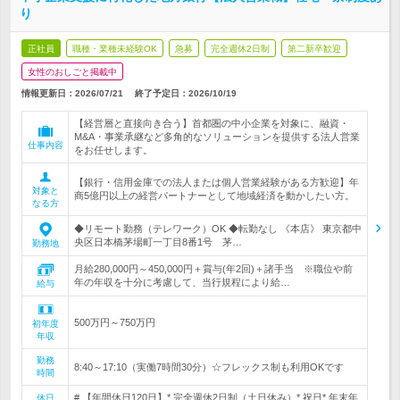
り
正社員
職種・業種未経験OK
急募
完全週休2日制
第二新卒歓迎
女性のおしごと掲載中
情報更新日：2026/07/21
終了予定日：
2026/10/19
【経営層と直接向き合う】首都圏の中小企業を対象に、融資・
M&A・事業承継など多角的なソリューションを提供する法人営業
仕事内容
をお任せします。
【銀行・信用金庫での法人または個人営業経験がある方歓迎】年
対象と
商5億円以上の経営パートナーとして地域経済を動かしたい方。
なる方
◆リモート勤務（テレワーク）OK ◆転勤なし 《本店》 東京都中
央区日本橋茅場町一丁目8番1号 茅…
勤務地
月給280,000円～450,000円＋賞与(年2回)＋諸手当 ※職位や前
年の年収を十分に考慮して、当行規程により給…
給与
500万円～750万円
初年度
年収
勤務
8:40～17:10（実働7時間30分）☆フレックス制も利用OKです
時間
# 【年間休日120日】* 完全週休2日制（土日休み）* 祝日* 年末年
休日