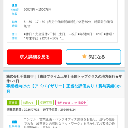
800万円～1500万円
初年度
年収
8：30～17：30（所定労働時間8時間／休憩60分）時間外労働有
勤務
時間
無:有
■休日：完全週休2日制（土日）＋祝日■年間休日：120日■休暇：
休日
休暇
* 年末年始（12/31～1/3）*…
求人詳細を見る
気になる
株式会社千葉銀行 | 【東証プライム上場】全国トップクラスの地方銀行★年
休121日
事業者向けの【アドバイザリー】正当な評価あり！賞与実績6か
月
正社員
転勤なし
学歴不問
女性のおしごと掲載中
情報更新日：2026/07/21
終了予定日：
2026/08/24
コンサル・営業企画・バックオフィス業務をお任せ。当行の強み
である「経営者との強固なネットワーク」を活かしてお客様の経
仕事内容
営課題解決に貢献します！