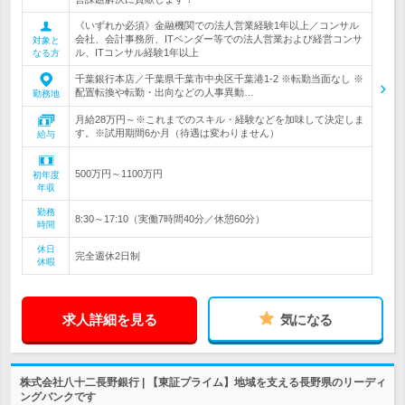
《いずれか必須》金融機関での法人営業経験1年以上／コンサル
会社、会計事務所、ITベンダー等での法人営業および経営コンサ
対象と
ル、ITコンサル経験1年以上
なる方
千葉銀行本店／千葉県千葉市中央区千葉港1-2 ※転勤当面なし ※
配置転換や転勤・出向などの人事異動…
勤務地
月給28万円～※これまでのスキル・経験などを加味して決定しま
す。※試用期間6か月（待遇は変わりません）
給与
500万円～1100万円
初年度
年収
勤務
8:30～17:10（実働7時間40分／休憩60分）
時間
休日
完全週休2日制
休暇
求人詳細を見る
気になる
株式会社八十二長野銀行 | 【東証プライム】地域を支える長野県のリーディ
ングバンクです