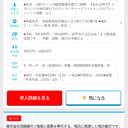
■必須： LBOローンの融資稟議作成のご経験 【あれば尚可】メ
ガバンクや地方銀行でのストラクチャードファイナンスのアレン
対象と
ジメント経験 など
なる方
■高知本店： 高知県高知市南はりまや町1丁目1番1号 ■補足：
U・I・Jターン歓迎 原則、本店（…
勤務地
■月給：200,000円～ 700,000円＋ 諸手当※上記はあくまで最低保
証額です。 年齢、経験、能力を考慮の上、…
給与
300万円～1000万円
初年度
年収
勤務
8：30～17：30（休憩60分）実働：8時間時間外労働有無：有
時間
■休日：完全週休2日制（土日）＋祝日■年間休日：120日■休暇：
休日
休暇
* 年末年始（12/31～1/3）*…
求人詳細を見る
気になる
残り2日
株式会社四国銀行 | 地域と産業を牽引する、地元に根差した地方銀行です。