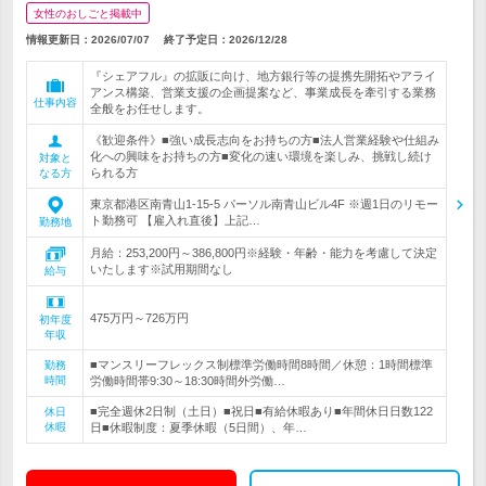
女性のおしごと掲載中
情報更新日：2026/07/07
終了予定日：
2026/12/28
『シェアフル』の拡販に向け、地方銀行等の提携先開拓やアライ
アンス構築、営業支援の企画提案など、事業成長を牽引する業務
仕事内容
全般をお任せします。
《歓迎条件》■強い成長志向をお持ちの方■法人営業経験や仕組み
化への興味をお持ちの方■変化の速い環境を楽しみ、挑戦し続け
対象と
られる方
なる方
東京都港区南青山1-15-5 パーソル南青山ビル4F ※週1日のリモー
ト勤務可 【雇入れ直後】上記…
勤務地
月給：253,200円～386,800円※経験・年齢・能力を考慮して決定
いたします※試用期間なし
給与
475万円～726万円
初年度
年収
■マンスリーフレックス制標準労働時間8時間／休憩：1時間標準
勤務
時間
労働時間帯9:30～18:30時間外労働…
■完全週休2日制（土日）■祝日■有給休暇あり■年間休日日数122
休日
休暇
日■休暇制度：夏季休暇（5日間）、年…