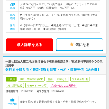
月給24.7万円～※エリア行員の場合…月給21.7万円～【モデル年
収】750万円（30代・経験10年）450万円（2…
給与
# ＜実働7.5時間＞8：30～17：00★残業月平均は7.41時間（管理
勤務
時間
職をのぞく）
# 【年間休日120日以上】◆完全週休2日制（土日）◆祝日◆年末
休日
休暇
年始休暇（4日間）◆連続休暇（年1回…
求人詳細を見る
気になる
一般社団法人第二地方銀行協会 | 転勤無/残業6.5ｈ/有給取得率高/30代40代
活躍中
銀行界を取り巻く最新情報を調査・分析・情報発信【総合職】
正社員
職種・業種未経験OK
急募
転勤なし
完全週休2日制
第二新卒歓迎
リモートワーク可
女性のおしごと掲載中
情報更新日：2026/07/31
終了予定日：
2026/10/01
銀行を取り巻く最新の情報を収集・分析・情報発信が中心です。
仕事内容