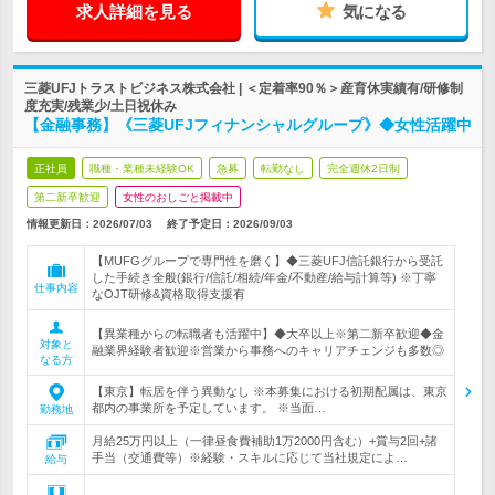
求人詳細を見る
気になる
三菱UFJトラストビジネス株式会社 | ＜定着率90％＞産育休実績有/研修制
度充実/残業少/土日祝休み
【金融事務】《三菱UFJフィナンシャルグループ》◆女性活躍中
正社員
職種・業種未経験OK
急募
転勤なし
完全週休2日制
第二新卒歓迎
女性のおしごと掲載中
情報更新日：2026/07/03
終了予定日：
2026/09/03
【MUFGグループで専門性を磨く】◆三菱UFJ信託銀行から受託
した手続き全般(銀行/信託/相続/年金/不動産/給与計算等) ※丁寧
仕事内容
なOJT研修&資格取得支援有
【異業種からの転職者も活躍中】◆大卒以上※第二新卒歓迎◆金
対象と
融業界経験者歓迎※営業から事務へのキャリアチェンジも多数◎
なる方
【東京】転居を伴う異動なし ※本募集における初期配属は、東京
都内の事業所を予定しています。 ※当面…
勤務地
月給25万円以上（一律昼食費補助1万2000円含む）+賞与2回+諸
手当（交通費等）※経験・スキルに応じて当社規定によ…
給与