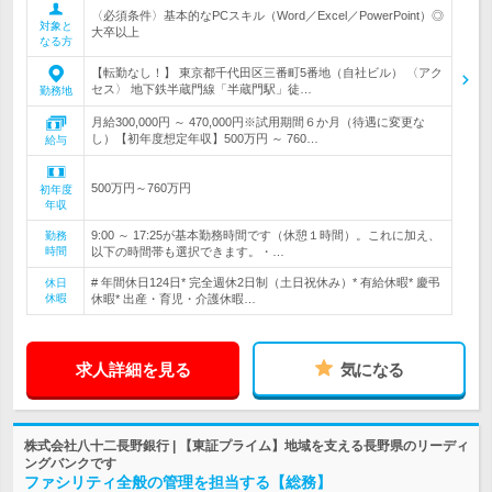
〈必須条件〉基本的なPCスキル（Word／Excel／PowerPoint）◎
対象と
大卒以上
なる方
【転勤なし！】 東京都千代田区三番町5番地（自社ビル） 〈アク
セス〉 地下鉄半蔵門線「半蔵門駅」徒…
勤務地
月給300,000円 ～ 470,000円※試用期間６か月（待遇に変更な
し）【初年度想定年収】500万円 ～ 760…
給与
500万円～760万円
初年度
年収
9:00 ～ 17:25が基本勤務時間です（休憩１時間）。これに加え、
勤務
時間
以下の時間帯も選択できます。・…
# 年間休日124日* 完全週休2日制（土日祝休み）* 有給休暇* 慶弔
休日
休暇
休暇* 出産・育児・介護休暇…
求人詳細を見る
気になる
株式会社八十二長野銀行 | 【東証プライム】地域を支える長野県のリーディ
ングバンクです
ファシリティ全般の管理を担当する【総務】