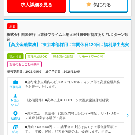
求人詳細を見る
気になる
新着
株式会社四国銀行 | #東証プライム上場 #正社員登用制度あり #UIJターン歓
迎
【高度金融業務】#東京本部採用 #年間休日120日 #福利厚生充実
契約社員
業種未経験OK
完全週休2日制
リモートワーク可
女性のおしごと掲載中
情報更新日：2026/08/07
終了予定日：
2026/11/05
■当行東京支店内のビジネスコンサルティング部で高度金融業務
をお任せいたします。
仕事内容
《必須要件》■高卒以上■LBOローンの融資稟議作成経験
対象と
なる方
■東京支店： 東京都千代田区内神田1-13-7 ■補足： U・I・Jター
ン歓迎 就業する場所・従事…
勤務地
■月給：600,000円～ ＋ 諸手当※上記はあくまで最低保証額で
す。 年齢、経験、能力を考慮の上、優遇します。※待…
給与