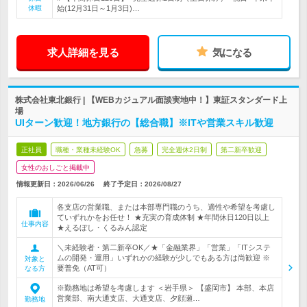
休暇
始(12月31日～1月3日)…
求人詳細を見る
気になる
株式会社東北銀行 | 【WEBカジュアル面談実地中！】東証スタンダード上
場
UIターン歓迎！地方銀行の【総合職】※ITや営業スキル歓迎
正社員
職種・業種未経験OK
急募
完全週休2日制
第二新卒歓迎
女性のおしごと掲載中
情報更新日：2026/06/26
終了予定日：
2026/08/27
各支店の営業職、または本部専門職のうち、適性や希望を考慮し
ていずれかをお任せ！ ★充実の育成体制 ★年間休日120日以上
仕事内容
★えるぼし・くるみん認定
＼未経験者・第二新卒OK／★「金融業界」「営業」「ITシステ
ムの開発・運用」いずれかの経験が少しでもある方は尚歓迎 ※
対象と
要普免（AT可）
なる方
※勤務地は希望を考慮します ＜岩手県＞ 【盛岡市】 本部、本店
営業部、南大通支店、大通支店、夕顔瀬…
勤務地