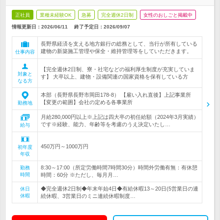
正社員
業種未経験OK
急募
完全週休2日制
女性のおしごと掲載中
情報更新日：2026/06/11
終了予定日：
2026/09/07
長野県経済を支える地方銀行の総務として、当行が所有している
建物の新築施工管理や保全・維持管理等をしていただきます。
仕事内容
【完全週休2日制、寮・社宅などの福利厚生制度が充実していま
対象と
す】 大卒以上、建物・設備関連の国家資格を保有している方
なる方
本部（長野県長野市岡田178-8） 【雇い入れ直後】上記事業所
【変更の範囲】会社の定める各事業所
勤務地
月給280,000円以上※上記は四大卒の初任給額（2024年3月実績）
です※経験、能力、年齢等を考慮のうえ決定いたし…
給与
450万円～1000万円
初年度
年収
8:30～17:00（所定労働時間7時間30分）時間外労働有無：有休憩
勤務
時間
時間：60分 ※ただし、毎月月…
◆完全週休2日制◆年末年始4日◆有給休暇13～20日(5営業日の連
休日
休暇
続休暇、3営業日のミニ連続休暇制度…