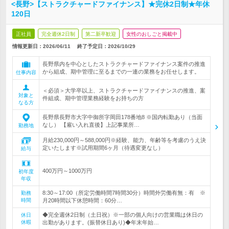
<長野>【ストラクチャードファイナンス】★完休2日制★年休
120日
正社員
完全週休2日制
第二新卒歓迎
女性のおしごと掲載中
情報更新日：2026/06/11
終了予定日：
2026/10/29
長野県内を中心としたストラクチャードファイナンス案件の推進
から組成、期中管理に至るまでの一連の業務をお任せします。
仕事内容
＜必須＞大学卒以上、ストラクチャードファイナンスの推進、案
対象と
件組成、期中管理業務経験をお持ちの方
なる方
長野県長野市大字中御所字岡田178番地8 ※国内転勤あり（当面
なし） 【雇い入れ直後】上記事業所…
勤務地
月給230,000円～588,000円※経験、能力、年齢等を考慮のうえ決
定いたします※試用期間6ヶ月（待遇変更なし）
給与
400万円～1000万円
初年度
年収
8:30～17:00（所定労働時間7時間30分）時間外労働有無：有 ※
勤務
時間
月20時間以下休憩時間：60分…
◆完全週休2日制（土日祝）※一部の個人向けの営業職は休日の
休日
休暇
出勤があります。(振替休日あり)◆年末年始…