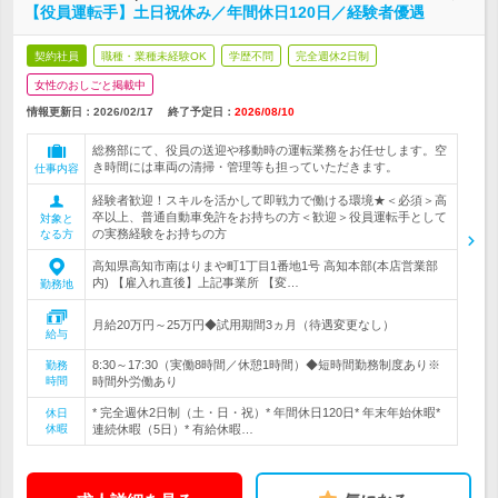
【役員運転手】土日祝休み／年間休日120日／経験者優遇
契約社員
職種・業種未経験OK
学歴不問
完全週休2日制
女性のおしごと掲載中
情報更新日：2026/02/17
終了予定日：
2026/08/10
総務部にて、役員の送迎や移動時の運転業務をお任せします。空
き時間には車両の清掃・管理等も担っていただきます。
仕事内容
経験者歓迎！スキルを活かして即戦力で働ける環境★＜必須＞高
卒以上、普通自動車免許をお持ちの方＜歓迎＞役員運転手として
対象と
の実務経験をお持ちの方
なる方
高知県高知市南はりまや町1丁目1番地1号 高知本部(本店営業部
内) 【雇入れ直後】上記事業所 【変…
勤務地
月給20万円～25万円◆試用期間3ヵ月（待遇変更なし）
給与
8:30～17:30（実働8時間／休憩1時間）◆短時間勤務制度あり※
勤務
時間
時間外労働あり
* 完全週休2日制（土・日・祝）* 年間休日120日* 年末年始休暇*
休日
休暇
連続休暇（5日）* 有給休暇…