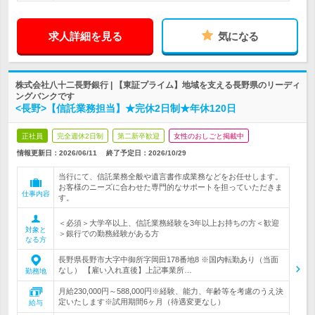
求人詳細を見る
気になる
株式会社八十二長野銀行 | 【東証プライム】地域を支える長野県のリーディ
ングバンクです
<長野>【信託業務担当】★完休2日制★年休120日
正社員
完全週休2日制
第二新卒歓迎
女性のおしごと掲載中
情報更新日：2026/06/11
終了予定日：
2026/10/29
当行にて、信託業務全般や遺言書作成業務などをお任せします。
お客様のニーズに合わせた専門的なサポートを担っていただきま
仕事内容
す。
＜必須＞大学卒以上、信託業務経験を3年以上お持ちの方＜歓迎
対象と
＞銀行での勤務経験がある方
なる方
長野県長野市大字中御所字岡田178番地8 ※国内転勤あり（当面
なし） 【雇い入れ直後】上記事業所…
勤務地
月給230,000円～588,000円※経験、能力、年齢等を考慮のうえ決
定いたします※試用期間6ヶ月（待遇変更なし）
給与