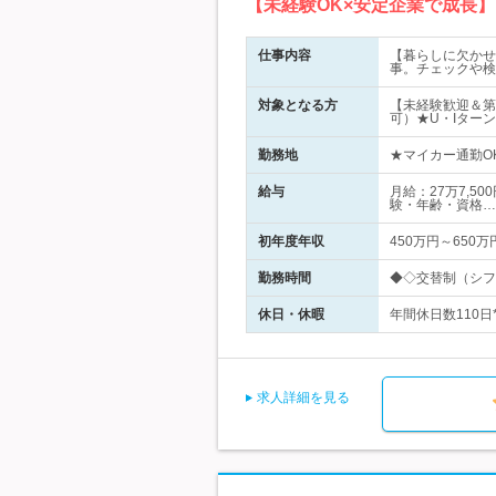
【未経験OK×安定企業で成長
仕事内容
【暮らしに欠かせ
事。チェックや検
対象となる方
【未経験歓迎＆第
可）★U・Iターン
勤務地
★マイカー通勤O
給与
月給：27万7,5
験・年齢・資格…
初年度年収
450万円～650万
勤務時間
◆◇交替制（シフト
休日・休暇
年間休日数110日
求人詳細を見る