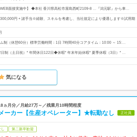
WEB面接実施中】 ◆本社 香川県高松市屋島西町2109-8 …『潟元駅』から車…
0円～300,000円 + 諸手当※経験、スキルを考慮し、当社規定により優遇します※試用期
円
制（休憩60分）標準労働時間：1日 7時間40分コアタイム：10:00 ～ 15:…
2日制（土日祝）* 年間休日122日◆休暇* 年末年始休暇* 夏季休暇（3日）* …
気になる
.18ヵ月分／月給27万～／残業月10時間程度
メーカー【生産オペレーター】★転勤なし
正社員
なし
第二新卒歓迎