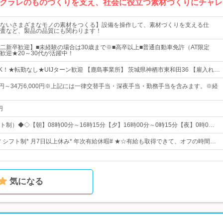
】クラレのものづくりを支え、社会に役立つ素材づくりにチャレ
ないさまざまなモノの素材をつくる】設備を操作して、素材づくりを支える仕
査など、製品の品質にも関わります！
二新卒歓迎】■未経験の場合は30歳まで※■高卒以上■普通自動車免許（AT限定
歓迎★20～30代が活躍中！
K！★転勤なし★UIJターン歓迎 【鹿島事業所】 茨城県神栖市東和田36 【雇入れ…
00円～34万6,000円※上記には一律交替手当・深夜手当・勤務手当を含みます。※経
円
制）◆◇【朝】08時00分～16時15分【夕】16時00分～0時15分【夜】0時0…
* シフト制* 月7日以上休み* 年次有給休暇# ★☆有給も取得できて、オフの時間…
気になる