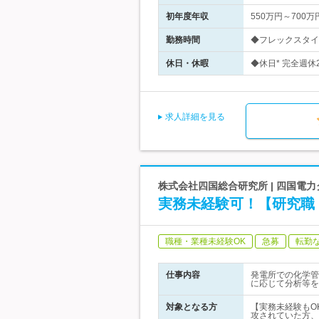
初年度年収
550万円～700万
勤務時間
◆フレックスタイム
休日・休暇
◆休日* 完全週休
求人詳細を見る
株式会社四国総合研究所 | 四国電力
実務未経験可！【研究職 
職種・業種未経験OK
急募
転勤
仕事内容
発電所での化学管
に応じて分析等を
対象となる方
【実務未経験もO
攻されていた方、