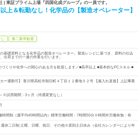
 | 東証プライム上場『四国化成グループ』の一員です。
0日以上＆転勤なし！化学品の【製造オペレーター】
なし
第二新卒歓迎
の基礎原料となる化学品の製造オペレーター。製造レシピに基づき、原料の仕込
、出荷までの一連の作業を行います。
のづくりや化学への関心のある方を歓迎します／■高卒以上 ■基本的なPCスキル ■
カー通勤可】 香川県高松市朝日町４丁目１２番地５２号 【雇入れ直後】上記事業
0円～※試用期間：3ヶ月（待遇変更なし）
円
働時間制（週平均40時間以内）標準労働時間：7時間50分※時間外労働有無：有
0日* 週休二日制:土曜、日曜、祝日、その他※原則土日休み（会社カレンダーにより年