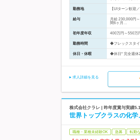
勤務地
【UIターン歓迎／
給与
月給 230,00
間6ヶ月…
初年度年収
400万円～550万
勤務時間
◆フレックスタイム
休日・休暇
◆休日* 完全週休
求人詳細を見る
株式会社クラレ | 昨年度賞与実績5
世界トップクラスの化学
職種・業種未経験OK
急募
転勤