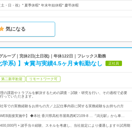
（土・日・祝）* 夏季休暇* 年末年始休暇* 慶弔休暇
気になる
グループ｜完休2日(土日祝)｜年休122日｜フレックス勤務
化学系) 】★賞与実績4.5ヶ月★転勤なし
正社員
第二新卒歓迎
リモートワーク可
理の課題やトラブルを解決するための調査・試験・研究を行い、その過程で必要
行っていただきます。
社等での実務経験をお持ちの方／上記仕事内容に関する実務経験をお持ちの方
WEB面接実施中】 ◆本社 香川県高松市屋島西町2109-8 …『潟元駅』から車…
0円～400,000円 + 諸手当※経験、スキルを考慮し、当社規定により優遇します※試用期