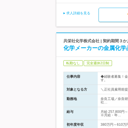
求人詳細を見る
共栄社化学株式会社 | 契約期間３
化学メーカーの金属化学品
転勤なし
完全週休2日制
仕事内容
◆経験者募集！金
す。
対象となる方
＼正社員雇用前提
勤務地
奈良工場／奈良研
社…
給与
月給 257,80
※月給・年…
初年度年収
380万円～610万