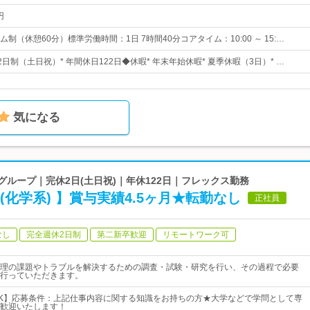
円
制（休憩60分）標準労働時間：1日 7時間40分コアタイム：10:00 ～ 15:…
2日制（土日祝）* 年間休日122日◆休暇* 年末年始休暇* 夏季休暇（3日）* …
気になる
グループ｜完休2日(土日祝)｜年休122日｜フレックス勤務
(化学系) 】賞与実績4.5ヶ月★転勤なし
正社員
なし
完全週休2日制
第二新卒歓迎
リモートワーク可
理の課題やトラブルを解決するための調査・試験・研究を行い、その過程で必要
行っていただきます。
K】応募条件：上記仕事内容に関する知識をお持ちの方★大学などで学問として専
歓迎いたします！