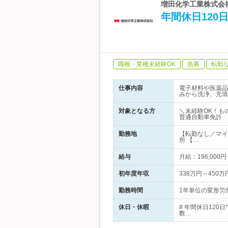
増田化学工業株式会社
年間休日12
職種・業種未経験OK
急募
転勤
仕事内容
電子材料や医薬品
みから洗浄、充填
対象となる方
＼未経験OK！も
普通自動車免許
勤務地
【転勤なし／マイ
所 【…
給与
月給：196,00
初年度年収
338万円～450万
勤務時間
1年単位の変形労
休日・休暇
# 年間休日12
数…