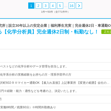
…
1
2
3
4
5
16
1件〜50件（全771件中）
所 | 設立30年以上の安定企業｜福利厚生充実｜完全週休2日・車通勤O
る【化学分析員】完全週休2日制・転勤なし！
正社
ベストなどの化学分析やデータ管理を担当します。
化学系分析の実務経験をお持ちの方・理系学部卒の方
沢町602-9 ※マイカー通勤OK 【雇入れ直後】上記事業所 【変更の範囲】会社の…
3万円※経験・能力・適性などを考慮の上、決定いたします。
円
0（実働8時間／残業60分）※時間外勤務あり