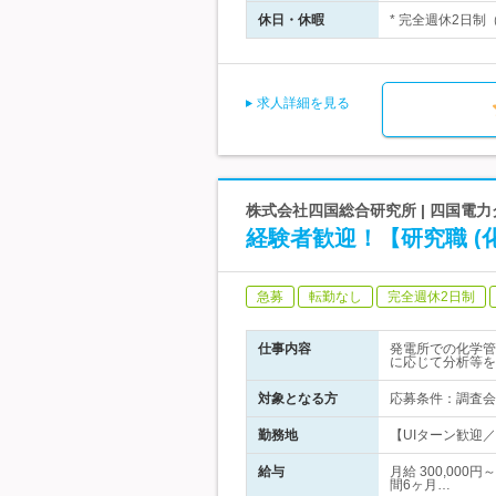
休日・休暇
* 完全週休2日制
求人詳細を見る
株式会社四国総合研究所 | 四国電力
経験者歓迎！【研究職 (
急募
転勤なし
完全週休2日制
仕事内容
発電所での化学管
に応じて分析等を
対象となる方
応募条件：調査会
勤務地
【UIターン歓迎／
給与
月給 300,00
間6ヶ月…