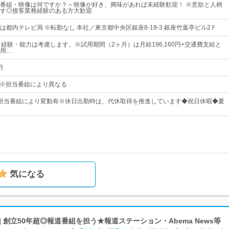
番組・映像は何ですか？～映像が好き、興味があれば未経験歓迎！ ※意欲と人柄
す◎接客業務経験のある方大歓迎
都内テレビ局 ※転勤なし 本社／東京都中央区銀座8-19-3 銀座竹葉亭ビル2Ｆ
※経験・能力は考慮します。※試用期間（2ヶ月）は月給196,160円+交通費支給と
用…
円
00 ※担当番組により異なる
担当番組により変動有※休日出勤時は、代休取得を推進しています◆祝日休暇◆夏
気になる
 創立50年超◎報道番組を担う★報道ステーション・Abema News等