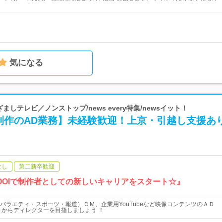
気になる
ざましテレビ／ノンストップ/news every特集/newsイット！
制作のAD業務】未経験歓迎！上京・引越し支援あ
なし
第二新卒歓迎
OOIで制作者としての新しいキャリアをスタート☆』
バラエティ・スポーツ・報道）ＣＭ、企業用YouTubeなど映像コンテンツのＡＤ
Ｄからディレクターを目指しましょう ！