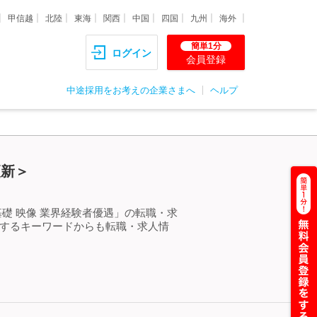
甲信越
北陸
東海
関西
中国
四国
九州
海外
簡単1分
ログイン
会員登録
中途採用をお考えの企業さまへ
ヘルプ
更新＞
礎 映像 業界経験者優遇」の転職・求
連するキーワードからも転職・求人情