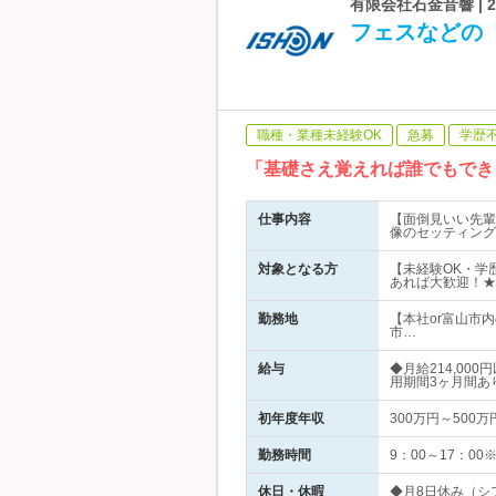
有限会社石金音響 | 
フェスなどの
職種・業種未経験OK
急募
学歴
「基礎さえ覚えれば誰でもでき
仕事内容
【面倒見いい先輩
像のセッティング
対象となる方
【未経験OK・学
あれば大歓迎！★
勤務地
【本社or富山市
市…
給与
◆月給214,0
用期間3ヶ月間あ
初年度年収
300万円～500万
勤務時間
9：00～17：
休日・休暇
◆月8日休み（シ