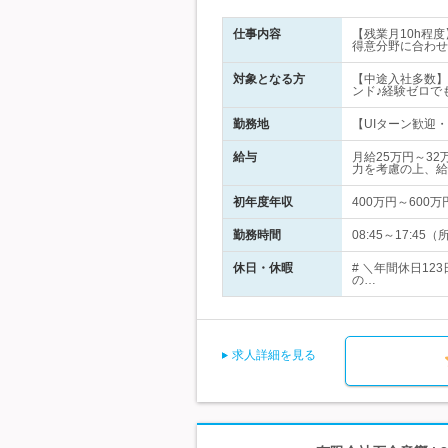
仕事内容
【残業月10h程
得意分野に合わせ
対象となる方
【中途入社多数】
ンド♪経験ゼロで
勤務地
【UIターン歓迎
給与
月給25万円～3
力を考慮の上、給
初年度年収
400万円～600万
勤務時間
08:45～17:
休日・休暇
# ＼年間休日1
の…
求人詳細を見る