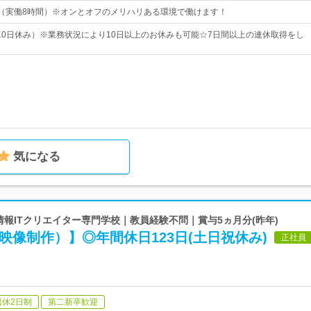
：00（実働8時間）※オンとオフのメリハリある環境で働けます！
10日休み）※業務状況により10日以上のお休みも可能☆7日間以上の連休取得をし
気になる
 情報ITクリエイター専門学校｜教員経験不問｜賞与5ヵ月分(昨年)
映像制作）】◎年間休日123日(土日祝休み)
正社員
週休2日制
第二新卒歓迎