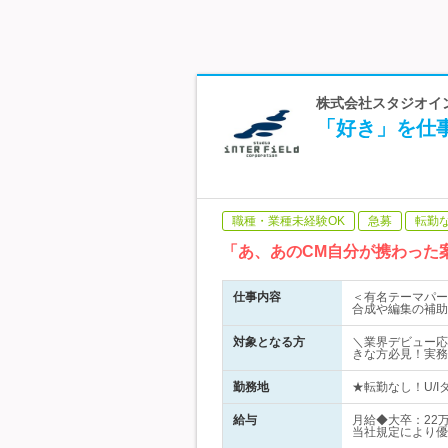
株式会社スタジオイン
「好き」を仕
職種・業種未経験OK
急募
転勤
「あ、あのCM自分が携わった
仕事内容
＜有名テーマパー
合成や編集の補助
対象となる方
＼業界デビュー応
きな方必見！実務
勤務地
★転勤なし！U/I
給与
月給◆大卒：22
当社規定により優