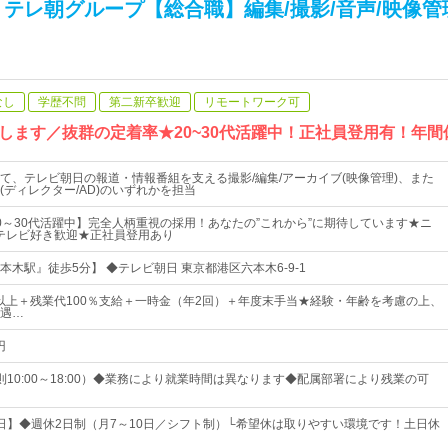
 テレ朝グループ【総合職】編集/撮影/音声/映像管
なし
学歴不問
第二新卒歓迎
リモートワーク可
ます／抜群の定着率★20~30代活躍中！正社員登用有！年間休
て、テレビ朝日の報道・情報番組を支える撮影/編集/アーカイブ(映像管理)、また
(ディレクター/AD)のいずれかを担当
0～30代活躍中】完全人柄重視の採用！あなたの”これから”に期待しています★ニ
/テレビ好き歓迎★正社員登用あり
木駅』徒歩5分】 ◆テレビ朝日 東京都港区六本木6-9-1
0円以上＋残業代100％支給＋一時金（年2回）＋年度末手当★経験・年齢を考慮の上、
遇…
円
則10:00～18:00）◆業務により就業時間は異なります◆配属部署により残業の可
20日】◆週休2日制（月7～10日／シフト制）└希望休は取りやすい環境です！土日休