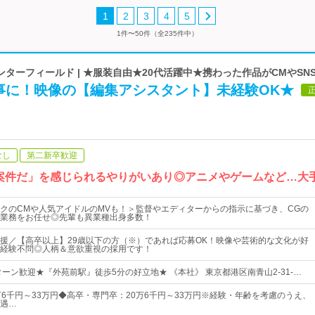
1
2
3
4
5
1件〜50件（全235件中）
ターフィールド | ★服装自由★20代活躍中★携わった作品がCMやSN
事に！映像の【編集アシスタント】未経験OK★
なし
第二新卒歓迎
案件だ」を感じられるやりがいあり◎アニメやゲームなど…大
クのCMや人気アイドルのMVも！＞監督やエディターからの指示に基づき、CGの
業務をお任せ◎先輩も異業種出身多数！
援／【高卒以上】29歳以下の方（※）であれば応募OK！映像や芸術的な文化が好
経験不問◎人柄＆意欲重視の採用です！
ターン歓迎★『外苑前駅』徒歩5分の好立地★ 《本社》 東京都港区南青山2-31-…
万6千円～33万円◆高卒・専門卒：20万6千円～33万円※経験・年齢を考慮のうえ、
遇…