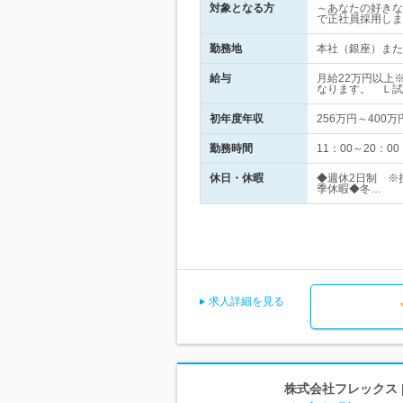
対象となる方
～あなたの好きな
で正社員採用しま
勤務地
本社（銀座）または
給与
月給22万円以上
なります。 Ｌ試
初年度年収
256万円～400万
勤務時間
11：00～20：
休日・休暇
◆週休2日制 ※
季休暇◆冬…
求人詳細を見る
株式会社フレックス |