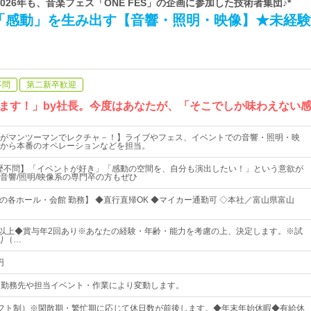
2026年も、音楽フェス「ONE FES」の企画に参加した技術者集団♪*
「感動」を生み出す【音響・照明・映像】★未経験
不問
第二新卒歓迎
ます！」by社長。今度はあなたが、「そこでしか味わえない
がマンツーマンでレクチャ－！】ライブやフェス、イベントでの音響・照明・映
から本番のオペレーションなどを担当。
歴不問】「イベントが好き」「感動の空間を、自分も演出したい！」という意欲が
音響/照明/映像系の専門卒の方もぜひ
内の各ホール・会館 勤務】 ◆直行直帰OK ◆マイカー通勤可 ◇本社／富山県富山
00円以上◆賞与年2回あり※あなたの経験・年齢・能力を考慮の上、決定します。※試
り（…
円
00※勤務先や担当イベント・作業により変動します。
フト制）※閑散期・繁忙期に応じて休日数が前後します。◆年末年始休暇◆有給休