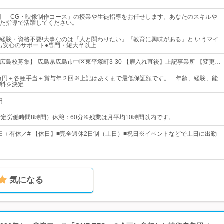
度】「CG・映像制作コース」の授業や生徒指導をお任せします。あなたのスキルや
た指導で活躍してください。
経験・資格不要!大事なのは『人と関わりたい』『教育に興味がある』と いうマイ
も安心のサポート●専門・短大卒以上
・広島校募集】 広島県広島市中区東平塚町3-30 【雇入れ直後】上記事業所 【変更…
2万円＋各種手当＋賞与年２回※上記はあくまで最低保証額です。 年齢、経験、能
料を決定…
円
45（所定労働時間8時間）休憩：60分※残業は月平均10時間以内です。
23日＋有休／# 【休日】■完全週休2日制（土日）■祝日※イベントなどで土日に出勤
気になる