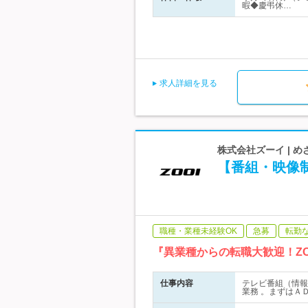
暇◆慶弔休…
求人詳細を見る
株式会社ズーイ | め
【番組・映像
職種・業種未経験OK
急募
転勤
『異業種からの転職大歓迎！Z
仕事内容
テレビ番組（情報
業務 。まずはＡ