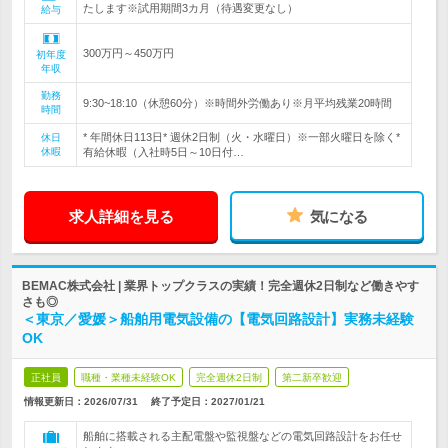
たします※試用期間3カ月（待遇変更なし）
給与
300万円～450万円
初年度
年収
勤務
9:30~18:10（休憩60分）※時間外労働あり※月平均残業20時間
時間
* 年間休日113日* 週休2日制（火・水曜日）※一部火曜日を除く*
休日
休暇
有給休暇（入社時5日～10日付…
求人詳細を見る
気になる
BEMAC株式会社 | 業界トップクラスの実績！完全週休2日制など働きやす
さも◎
＜東京／愛媛＞船舶用電気設備の【電気回路設計】実務未経験
OK
正社員
職種・業種未経験OK
完全週休2日制
第二新卒歓迎
情報更新日：2026/07/31
終了予定日：
2027/01/21
船舶に搭載される主配電盤や監視盤などの電気回路設計をお任せ