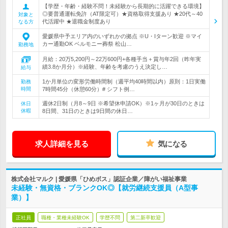
【学歴・年齢・経験不問！未経験から長期的に活躍できる環境】
◎要普通運転免許（AT限定可）★資格取得支援あり ★20代～40
対象と
代活躍中 ★退職金制度あり
なる方
愛媛県中予エリア内のいずれかの拠点 ※U・Iターン歓迎 ※マイ
カー通勤OK ベルモニー葬祭 松山…
勤務地
月給：20万5,200円～22万600円+各種手当＋賞与年2回（昨年実
績3.8か月分）※経験、年齢を考慮のうえ決定し…
給与
1か月単位の変形労働時間制（週平均40時間以内）原則：1日実働
勤務
時間
7時間45分（休憩60分）# シフト例…
週休2日制（月8～9日 ※希望休申請OK）※1ヶ月が30日のときは
休日
休暇
8日間、31日のときは9日間の休日…
求人詳細を見る
気になる
株式会社マルク | 愛媛県「ひめボス」認証企業／障がい福祉事業
未経験・無資格・ブランクOK◎【就労継続支援員（A型事
業）】
正社員
職種・業種未経験OK
学歴不問
第二新卒歓迎