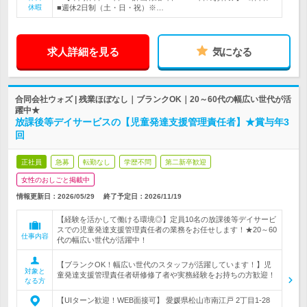
休暇
■週休2日制（土・日・祝）※…
求人詳細を見る
気になる
合同会社ウォズ | 残業ほぼなし｜ブランクOK｜20～60代の幅広い世代が活
躍中★
放課後等デイサービスの【児童発達支援管理責任者】★賞与年3
回
正社員
急募
転勤なし
学歴不問
第二新卒歓迎
女性のおしごと掲載中
情報更新日：2026/05/29
終了予定日：
2026/11/19
【経験を活かして働ける環境◎】定員10名の放課後等デイサービ
スでの児童発達支援管理責任者の業務をお任せします！★20～60
仕事内容
代の幅広い世代が活躍中！
【ブランクOK！幅広い世代のスタッフが活躍しています！】児
対象と
童発達支援管理責任者研修修了者や実務経験をお持ちの方歓迎！
なる方
【UIターン歓迎！WEB面接可】 愛媛県松山市南江戸 2丁目1-28