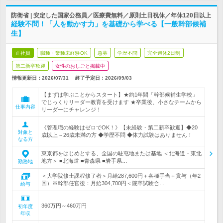
防衛省 | 安定した国家公務員／医療費無料／原則土日祝休／年休120日以上
経験不問！「人を動かす力」を基礎から学べる【一般幹部候補
生】
正社員
職種・業種未経験OK
急募
学歴不問
完全週休2日制
第二新卒歓迎
女性のおしごと掲載中
情報更新日：2026/07/31
終了予定日：
2026/09/03
【まずは学ぶことからスタート】★約1年間「幹部候補生学校」
でじっくりリーダー教育を受けます ★卒業後、小さなチームから
仕事内容
リーダーにチャレンジ！
《管理職の経験はゼロでOK！》【未経験・第二新卒歓迎】◆20
対象と
歳以上～26歳未満の方 ◆学歴不問 ◆体力試験はありません！
なる方
東京都をはじめとする、全国の駐屯地または基地 ＜北海道・東北
地方＞ ■北海道 ■青森県 ■岩手県…
勤務地
＜大学院修士課程修了者＞月給287,600円＋各種手当＋賞与（年2
回）※幹部任官後：月給304,700円＜院卒試験合…
給与
360万円～460万円
初年度
年収