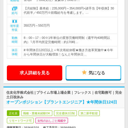
勤務地
【月給制】基本給：235,000円～354,000円+諸手当【年収例】30
代前半／450万円※前職給与を考慮します。…
給与
350万円～550万円
初年度
年収
8：00～17：00※1年単位の変形労働時間制（週平均40時間以
勤務
時間
内）└月平均所定労働時間：約170時…
# 年間休日120日以上＋年次有給休暇★働き方改革実施中★今年
休日
休暇
から年間休日が大幅増加！なんと年間休日…
求人詳細を見る
気になる
住友化学株式会社 | プライム市場上場企業｜フレックス｜在宅勤務可｜完全
土日祝休み
オープンポジション【プラントエンジニア】★年間休日124日
正社員
職種・業種未経験OK
完全週休2日制
第二新卒歓迎
リモートワーク可
女性のおしごと掲載中
情報更新日：2026/07/31
終了予定日：
2026/09/03