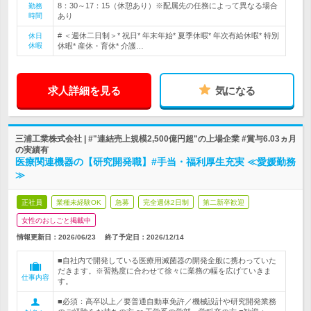
8：30～17：15（休憩あり）※配属先の任務によって異なる場合
勤務
時間
あり
# ＜週休二日制＞* 祝日* 年末年始* 夏季休暇* 年次有給休暇* 特別
休日
休暇
休暇* 産休・育休* 介護…
求人詳細を見る
気になる
三浦工業株式会社 | #"連結売上規模2,500億円超"の上場企業 #賞与6.03ヵ月
の実績有
医療関連機器の【研究開発職】#手当・福利厚生充実 ≪愛媛勤務
≫
正社員
業種未経験OK
急募
完全週休2日制
第二新卒歓迎
女性のおしごと掲載中
情報更新日：2026/06/23
終了予定日：
2026/12/14
■自社内で開発している医療用滅菌器の開発全般に携わっていた
だきます。※習熟度に合わせて徐々に業務の幅を広げていきま
仕事内容
す。
■必須：高卒以上／要普通自動車免許／機械設計や研究開発業務