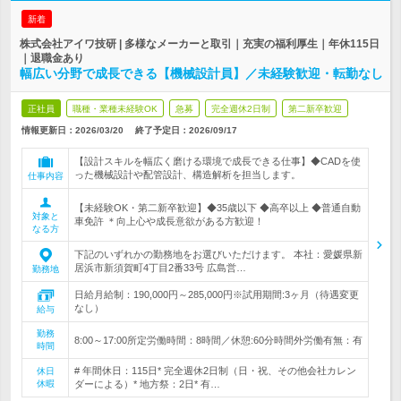
新着
株式会社アイワ技研 | 多様なメーカーと取引｜充実の福利厚生｜年休115日
｜退職金あり
幅広い分野で成長できる【機械設計員】／未経験歓迎・転勤なし
正社員
職種・業種未経験OK
急募
完全週休2日制
第二新卒歓迎
情報更新日：2026/03/20
終了予定日：
2026/09/17
【設計スキルを幅広く磨ける環境で成長できる仕事】◆CADを使
った機械設計や配管設計、構造解析を担当します。
仕事内容
【未経験OK・第二新卒歓迎】◆35歳以下 ◆高卒以上 ◆普通自動
対象と
車免許 ＊向上心や成長意欲がある方歓迎！
なる方
下記のいずれかの勤務地をお選びいただけます。 本社：愛媛県新
居浜市新須賀町4丁目2番33号 広島営…
勤務地
日給月給制：190,000円～285,000円※試用期間:3ヶ月（待遇変更
なし）
給与
勤務
8:00～17:00所定労働時間：8時間／休憩:60分時間外労働有無：有
時間
# 年間休日：115日* 完全週休2日制（日・祝、その他会社カレン
休日
休暇
ダーによる）* 地方祭：2日* 有…