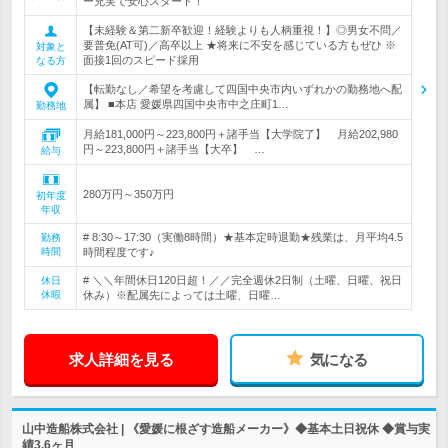
ー充実で安心スタート！
【未経験＆第二新卒歓迎！経験よりも人柄重視！】◎男女不問／
要普免(AT可)／高卒以上 ★将来に不安を感じている方もぜひ ※
対象と
面接1回のスピード採用
なる方
【転勤なし／希望を考慮して四国中央市内いずれかの勤務地へ配
属】 ■本店 愛媛県四国中央市中之庄町1…
勤務地
月給181,000円～223,800円＋諸手当【大学院了】 月給202,980
円～223,800円＋諸手当【大卒】 …
給与
280万円～350万円
初年度
年収
# 8:30～17:30（実働8時間）★基本定時退勤★残業は、月平均4.5
勤務
時間
時間程度です♪
# ＼＼年間休日120日超！／／完全週休2日制（土曜、日曜、祝日
休日
休暇
休み）※配属先によっては土曜、日曜…
求人詳細を見る
気になる
山中造船株式会社 | 《愛媛に根ざす造船メーカー》◆基本土日祝休 ◆賞与実
績3.6ヶ月