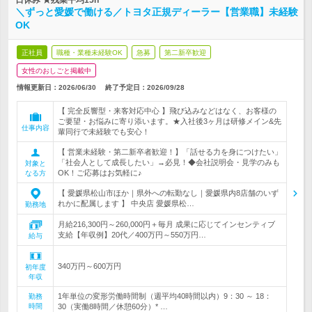
日休み ★残業平均15h
＼ずっと愛媛で働ける／トヨタ正規ディーラー【営業職】未経験
OK
正社員
職種・業種未経験OK
急募
第二新卒歓迎
女性のおしごと掲載中
情報更新日：2026/06/30
終了予定日：
2026/09/28
【 完全反響型・来客対応中心 】飛び込みなどはなく、お客様の
ご要望・お悩みに寄り添います。★入社後3ヶ月は研修メイン&先
仕事内容
輩同行で未経験でも安心！
【 営業未経験・第二新卒者歓迎！】「話せる力を身につけたい」
「社会人として成長したい」→必見！◆会社説明会・見学のみも
対象と
OK！ご応募はお気軽に♪
なる方
【 愛媛県松山市ほか｜県外への転勤なし｜愛媛県内8店舗のいず
れかに配属します 】 中央店 愛媛県松…
勤務地
月給216,300円～260,000円＋毎月 成果に応じてインセンティブ
支給【年収例】20代／400万円～550万円…
給与
340万円～600万円
初年度
年収
1年単位の変形労働時間制（週平均40時間以内）9：30 ～ 18：
勤務
時間
30（実働8時間／休憩60分）* …