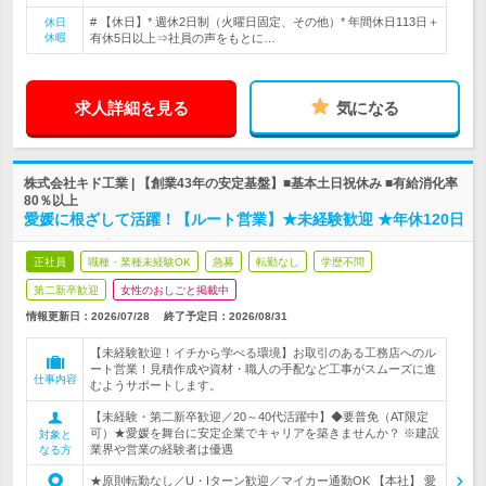
# 【休日】* 週休2日制（火曜日固定、その他）* 年間休日113日＋
休日
休暇
有休5日以上⇒社員の声をもとに…
求人詳細を見る
気になる
株式会社キド工業 | 【創業43年の安定基盤】■基本土日祝休み ■有給消化率
80％以上
愛媛に根ざして活躍！【ルート営業】★未経験歓迎 ★年休120日
正社員
職種・業種未経験OK
急募
転勤なし
学歴不問
第二新卒歓迎
女性のおしごと掲載中
情報更新日：2026/07/28
終了予定日：
2026/08/31
【未経験歓迎！イチから学べる環境】お取引のある工務店へのル
ート営業！見積作成や資材・職人の手配など工事がスムーズに進
仕事内容
むようサポートします。
【未経験・第二新卒歓迎／20～40代活躍中】◆要普免（AT限定
可）★愛媛を舞台に安定企業でキャリアを築きませんか？ ※建設
対象と
業界や営業の経験者は優遇
なる方
★原則転勤なし／U・Iターン歓迎／マイカー通勤OK 【本社】 愛