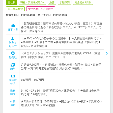
正社員
職種・業種未経験OK
急募
学歴不問
完全週休2日制
第二新卒歓迎
女性のおしごと掲載中
情報更新日：2026/04/28
終了予定日：
2026/10/26
【教育研修充実！新卒同様の研修体制あり/手当も充実！】高速道
路の料金所等にある『料金収受システム』や『ETCシステム』の
仕事内容
保守・保全を担当
【★20代～30代の若手中心に活躍中！】～人柄重視の採用です～
■高卒以上 ■30歳までの方 ■要普通自動車運転免許 ※性別不問★
対象と
賞与5ヶ月分実績あり
なる方
《四国テクノショップ》 愛媛県四国中央市妻鳥町2249-1 《家賃
補助（家賃限度額）について※一例…
勤務地
月給197,700円～＋家賃補助＋残業代全額＋諸手当(資格・家族手
当等)＋賞与年2回(過去実績5か月分支給)※経験・…
給与
350万円～500万円
初年度
年収
9：00～17：30（実働7時間30分／休憩60分）# ★残業は全体平
勤務
時間
均で月15.6時間です。
★年間休日123日（2025年度）■完全週休2日制■祝日■年次有給休
休日
休暇
暇 最大27日/年 付与■特別休…