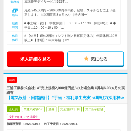
放課後等デイサービスBEST…
勤務地
月給 245,000円～260,000円※年齢、経験、スキルなどにより優
遇します。※試用期間3ヵ月あり（待遇同一）
給与
# ◆土曜・祝日・学校休業日…8：30～17：30（休憩60分）# ◆
勤務
時間
平日…10：00～19：00（…
# 【休日】週休2日制（シフト制／日曜固定休み）年間休日110日
休日
休暇
以上# 【休暇】* 年末年始（12/…
求人詳細を見る
気になる
新着
三浦工業株式会社 | #"売上規模2,000億円超"の上場企業 #賞与6.03ヵ月の実
績有
【電気設計・回路設計】#手当・福利厚生充実 ≪即戦力採用枠≫
正社員
業種未経験OK
急募
完全週休2日制
第二新卒歓迎
女性のおしごと掲載中
情報更新日：2026/03/17
終了予定日：
2026/09/14