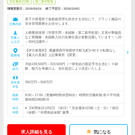
完全週休2日制
第二新卒歓迎
情報更新日：2026/04/24
終了予定日：
2026/10/01
原子力発電所で放射線管理を担当する当社にて、プラント施設の
安全管理業務をお任せします。
仕事内容
人柄重視採用《学歴不問・未経験・第二新卒歓迎》文系や警備員
など異職種・未経験入社の先輩社員が多数活躍しています！＼20
対象と
～30代活躍中／
なる方
【伊方発電所】 愛媛県西宇和郡伊方町九町3-40-3 ※転勤なし
【雇入れ直後】上記事業所 【変更…
勤務地
月給239,500円～319,500円（一律支給の固定手当を含む）※経
験、能力を考慮の上、当社規定により決定いたしま…
給与
350万円～500万円
初年度
年収
8:00～17:00（実働8時間/休憩60分）時間外労働有無:有※平均残
勤務
時間
業時間20時間/月
# 【年間休日125日】《休日》* 完全週休2日制（土・日）* 祝日
休日
休暇
《休暇》* 年間有給休暇* 夏季…
求人詳細を見る
気になる