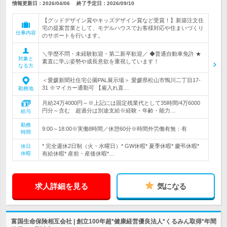
情報更新日：2026/04/06
終了予定日：
2026/09/10
【グッドデザイン賞やキッズデザイン賞など受賞！】新築注文住
宅の提案営業として、モデルハウスでお客様対応や住まいづくり
仕事内容
のサポートを行います。
＼学歴不問・未経験歓迎・第二新卒歓迎／ ◆普通自動車免許 ★
対象と
素直に学ぶ姿勢や成長意欲を重視しています！
なる方
＜愛媛新聞社住宅公園PAL展示場＞ 愛媛県松山市鴨川二丁目17-
31 ※マイカー通勤可 【雇入れ直…
勤務地
月給24万4000円～※上記には固定残業代として35時間/4万6000
円分～含む 超過分は別途支給※経験・年齢・能力…
給与
勤務
9:00～18:00※実働8時間／休憩60分※時間外労働有無：有
時間
* 完全週休2日制（火・水曜日）* GW休暇* 夏季休暇* 慶弔休暇*
休日
休暇
有給休暇* 産前・産後休暇*…
求人詳細を見る
気になる
富国生命保険相互会社 | 創立100年超*健康経営優良法人*くるみん取得*年間