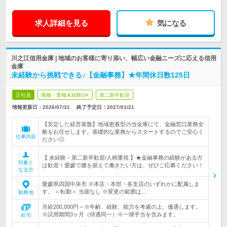
求人詳細を見る
気になる
川之江信用金庫 | 地域のお客様に寄り添い、幅広い金融ニーズに応える信用
金庫
未経験から挑戦できる♪【金融事務】★年間休日数125日
正社員
職種・業種未経験OK
第二新卒歓迎
情報更新日：2026/07/31
終了予定日：
2027/01/21
【安定した経営基盤】地域密着型の当金庫にて、金融窓口業務全
般をお任せします。基礎的な業務からスタートするのでご安心く
仕事内容
ださい◎
【 未経験・第二新卒歓迎/人柄重視 】★金融事務の経験がある方
対象と
は歓迎！愛媛で腰を据えて働きたい方は、ぜひご応募ください！
なる方
愛媛県四国中央市 ※本店・本部・各支店のいずれかに配属しま
す。 ＜転勤＞ 当面なし ※変更の範囲は…
勤務地
月給200,000円～※年齢、経験、能力を考慮の上、優遇します。
※試用期間3ヶ月（待遇同一）※一律手当を含みます。
給与