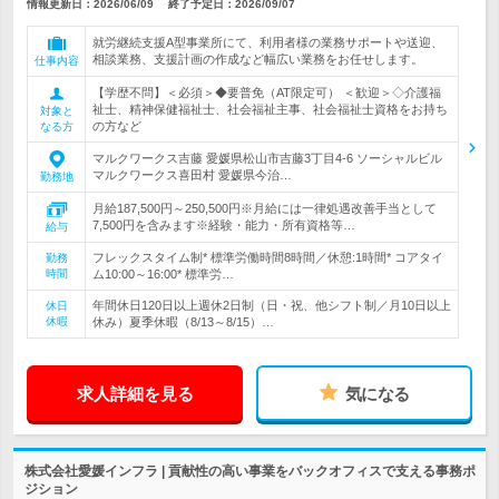
情報更新日：2026/06/09
終了予定日：
2026/09/07
就労継続支援A型事業所にて、利用者様の業務サポートや送迎、
相談業務、支援計画の作成など幅広い業務をお任せします。
仕事内容
【学歴不問】＜必須＞◆要普免（AT限定可） ＜歓迎＞◇介護福
祉士、精神保健福祉士、社会福祉主事、社会福祉士資格をお持ち
対象と
の方など
なる方
マルクワークス吉藤 愛媛県松山市吉藤3丁目4-6 ソーシャルビル
マルクワークス喜田村 愛媛県今治…
勤務地
月給187,500円～250,500円※月給には一律処遇改善手当として
7,500円を含みます※経験・能力・所有資格等…
給与
フレックスタイム制* 標準労働時間8時間／休憩:1時間* コアタイ
勤務
時間
ム10:00～16:00* 標準労…
年間休日120日以上週休2日制（日・祝、他シフト制／月10日以上
休日
休暇
休み）夏季休暇（8/13～8/15）…
求人詳細を見る
気になる
株式会社愛媛インフラ | 貢献性の高い事業をバックオフィスで支える事務ポ
ジション