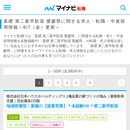
基礎 第二新卒歓迎 愛媛県に関する求人・転職・中途採
用情報＜8/7（金）更新＞
マイナビ転職では「基礎 第二新卒歓迎 愛媛県」に関連する転職・求人・中途
採用情報を多数掲載中!「基礎 第二新卒歓迎 愛媛県」の転職・求人情報を探し
ているあなたにおすすめのお仕事を掲載しています。「基礎 第二新卒歓迎 愛
媛県」に関連するキーワードからも転職・求人情報をお探しいただけるので、
あなたにぴったりのお仕事を見つけてみてください!
1～50件 (全385件中)
…
1
2
3
4
5
8
株式会社日本ハウスホールディングス | 檜品質の家づくりが強み｜資格取得
支援｜完全週休2日制
地域密着型！新築の【提案営業】＊未経験OK＊第二新卒歓迎
正社員
職種・業種未経験OK
急募
学歴不問
完全週休2日制
第二新卒歓迎
女性のおしごと掲載中