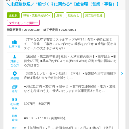
＼未経験歓迎／ "船づくりに関わる"【総合職（営業・事務）】
正社員
職種・業種未経験OK
急募
転勤なし
第二新卒歓迎
女性のおしごと掲載中
情報更新日：2026/06/30
終了予定日：
2026/08/31
【丁寧なOJTで着実にスキルアップが可能】希望や適性に応じ
て、「営業」「事務」のいずれかの業務をお任せ ★造船に関わり
仕事内容
スケールの大きさがやりがい
【未経験・第二新卒歓迎│意欲・人柄重視の採用】■高卒以上 ■要
普免(AT可) ■基本的なPCスキル(Excel,Word) ◎海や船に興味のあ
対象と
る方はぜひ
なる方
【転勤なし／U・Iターン歓迎】 《本社》 ■愛媛県今治市吉海町本
庄951番地5 ※今治市波止浜から…
勤務地
■月給21万円～35万円 ＋諸手当 ＋賞与年2回※経験・能力・適性
などを考慮のうえ、優遇いたします※試用期間3ヶ月あ…
給与
300万円～500万円
初年度
年収
勤務
■8：00～17：00（実働8時間）
時間
# 【年間休日117日 ＋ 計画有給3日 ＝ 120日のお休み】《休日》
休日