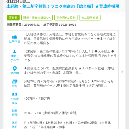
休日124日以上
未経験・第二新卒歓迎！フコク生命の【総合職】★育成枠採用
正社員
職種・業種未経験OK
完全週休2日制
第二新卒歓迎
情報更新日：2026/07/31
終了予定日：
2026/10/29
【入社後研修◎】入社後は、本社と営業所をつなぐ各地の支社に
配属。営業活動や保険契約に伴う手続きをサポート★本社で経営
仕事内容
に関われる場合も！
【未経験・第二新卒歓迎／2027年4月1日入社！】◆大卒以上 ◆
要普免 ☆人物重視の育成枠☆ゆくゆくは本社管理部門でのキャリ
対象と
アも！
なる方
★勤務地について、配属前に面談あり ★U・Iターン歓迎 【本社
または全国の支社へ配属】 北海道｜青…
勤務地
月給28万円＋賞与2回（賞与昨年実績6ヵ月分）★2025年から月
給額・賞与額がベースUP！※固定残業手当（法定内時間…
給与
400万円～430万円
初年度
年収
勤務
9:00～17:00（実働7時間／休憩1時間）
時間
# ＜年間休日＞124日以上# ＜休日＞* 完全週休2日制（土日休
休日
休暇
み）* 祝日* 年末年始# ＜休暇…