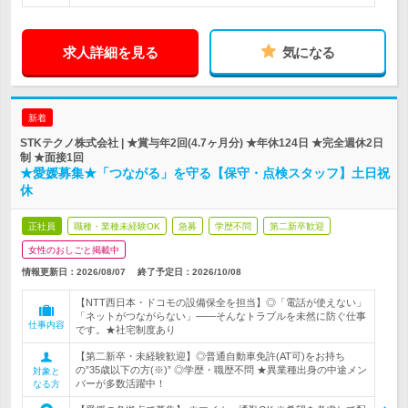
求人詳細を見る
気になる
新着
STKテクノ株式会社 | ★賞与年2回(4.7ヶ月分) ★年休124日 ★完全週休2日
制 ★面接1回
★愛媛募集★「つながる」を守る【保守・点検スタッフ】土日祝
休
正社員
職種・業種未経験OK
急募
学歴不問
第二新卒歓迎
女性のおしごと掲載中
情報更新日：2026/08/07
終了予定日：
2026/10/08
【NTT西日本・ドコモの設備保全を担当】◎「電話が使えない」
「ネットがつながらない」――そんなトラブルを未然に防ぐ仕事
仕事内容
です。★社宅制度あり
【第二新卒・未経験歓迎】◎普通自動車免許(AT可)をお持ち
の”35歳以下の方(※)” ◎学歴・職歴不問 ★異業種出身の中途メン
対象と
バーが多数活躍中！
なる方