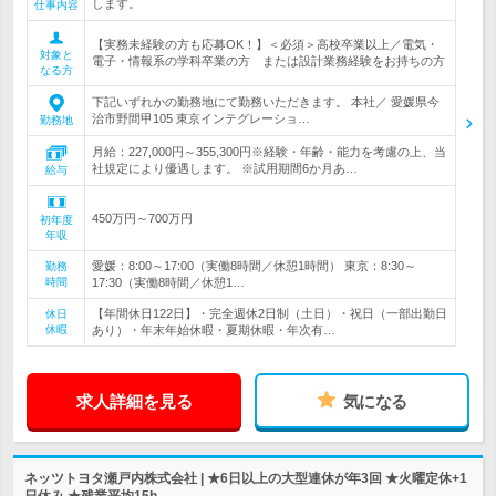
します。
仕事内容
【実務未経験の方も応募OK！】＜必須＞高校卒業以上／電気・
対象と
電子・情報系の学科卒業の方 または設計業務経験をお持ちの方
なる方
下記いずれかの勤務地にて勤務いただきます。 本社／ 愛媛県今
治市野間甲105 東京インテグレーショ…
勤務地
月給：227,000円～355,300円※経験・年齢・能力を考慮の上、当
社規定により優遇します。 ※試用期間6か月あ…
給与
450万円～700万円
初年度
年収
愛媛：8:00～17:00（実働8時間／休憩1時間） 東京：8:30～
勤務
時間
17:30（実働8時間／休憩1…
【年間休日122日】・完全週休2日制（土日）・祝日（一部出勤日
休日
休暇
あり）・年末年始休暇・夏期休暇・年次有…
求人詳細を見る
気になる
ネッツトヨタ瀬戸内株式会社 | ★6日以上の大型連休が年3回 ★火曜定休+1