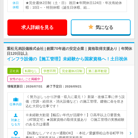
★完全週休2日制（土・日） 祝日★年間休日124日・年次有給休
休日
休暇
暇：10日～・特別休暇（誕生日休暇、結…
求人詳細を見る
気になる
重松兄弟設備株式会社 | 創業70年超の安定企業｜資格取得支援あり｜年間休
日120日以上
インフラ設備の【施工管理】未経験から国家資格へ！土日祝休
正社員
転勤なし
学歴不問
完全週休2日制
第二新卒歓迎
女性のおしごと掲載中
情報更新日：2026/07/31
終了予定日：
2026/09/21
《 努力はしっかり評価・収入に還元！》新築・改修工事に伴う設
備（空調・給排水・消火設備など）の施工管理。建物に命を吹き
仕事内容
込む大切な仕事です！
※未経験大歓迎【幅広い年代が活躍中！】◎高卒以上◎要普免
（AT限定可）★国家資格の取得支援あり ◎施工管理の実務経験
対象と
のある方は優遇
なる方
【転勤なし／マイカー通勤OK】 ・本社／愛媛県松山市谷町甲78
番地1 ・宇和島支社／愛媛県宇和島市…