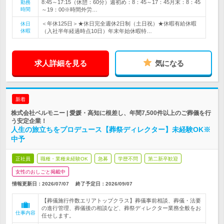
8:45～17:15（休憩：60分）週初め：8：45～17：45月末：8：45
勤務
時間
～19：00※時間外労…
＜年休125日＞★休日完全週休2日制（土日祝）★休暇有給休暇
休日
休暇
（入社半年経過時点10日）年末年始休暇特…
求人詳細を見る
気になる
新着
株式会社ベルモニー | 愛媛・高知に根差し、年間7,500件以上のご葬儀を行
う安定企業！
人生の旅立ちをプロデュース【葬祭ディレクター】未経験OK※
中予
正社員
職種・業種未経験OK
急募
学歴不問
第二新卒歓迎
女性のおしごと掲載中
情報更新日：2026/07/07
終了予定日：
2026/09/07
【葬儀施行件数エリアトップクラス】葬儀事前相談、葬儀・法要
の進行管理、葬儀後の相談など、葬祭ディレクター業務全般をお
仕事内容
任せします。