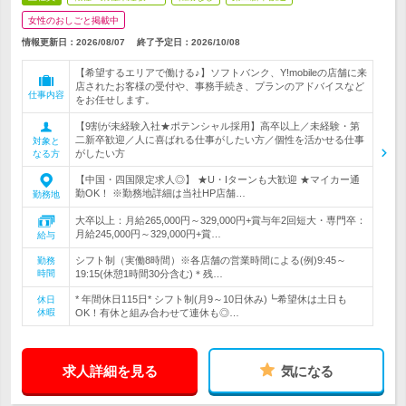
女性のおしごと掲載中
情報更新日：2026/08/07
終了予定日：
2026/10/08
【希望するエリアで働ける♪】ソフトバンク、Y!mobileの店舗に来
店されたお客様の受付や、事務手続き、プランのアドバイスなど
仕事内容
をお任せします。
【9割が未経験入社★ポテンシャル採用】高卒以上／未経験・第
二新卒歓迎／人に喜ばれる仕事がしたい方／個性を活かせる仕事
対象と
がしたい方
なる方
【中国・四国限定求人◎】 ★U・Iターンも大歓迎 ★マイカー通
勤OK！ ※勤務地詳細は当社HP店舗…
勤務地
大卒以上：月給265,000円～329,000円+賞与年2回短大・専門卒：
月給245,000円～329,000円+賞…
給与
シフト制（実働8時間）※各店舗の営業時間による(例)9:45～
勤務
時間
19:15(休憩1時間30分含む)＊残…
* 年間休日115日* シフト制(月9～10日休み)┗希望休は土日も
休日
休暇
OK！有休と組み合わせて連休も◎…
求人詳細を見る
気になる