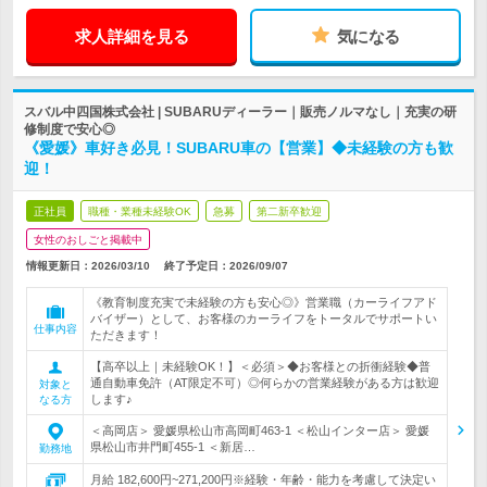
求人詳細を見る
気になる
スバル中四国株式会社 | SUBARUディーラー｜販売ノルマなし｜充実の研
修制度で安心◎
《愛媛》車好き必見！SUBARU車の【営業】◆未経験の方も歓
迎！
正社員
職種・業種未経験OK
急募
第二新卒歓迎
女性のおしごと掲載中
情報更新日：2026/03/10
終了予定日：
2026/09/07
《教育制度充実で未経験の方も安心◎》営業職（カーライフアド
バイザー）として、お客様のカーライフをトータルでサポートい
仕事内容
ただきます！
【高卒以上｜未経験OK！】＜必須＞◆お客様との折衝経験◆普
通自動車免許（AT限定不可）◎何らかの営業経験がある方は歓迎
対象と
します♪
なる方
＜高岡店＞ 愛媛県松山市高岡町463-1 ＜松山インター店＞ 愛媛
県松山市井門町455-1 ＜新居…
勤務地
月給 182,600円~271,200円※経験・年齢・能力を考慮して決定い