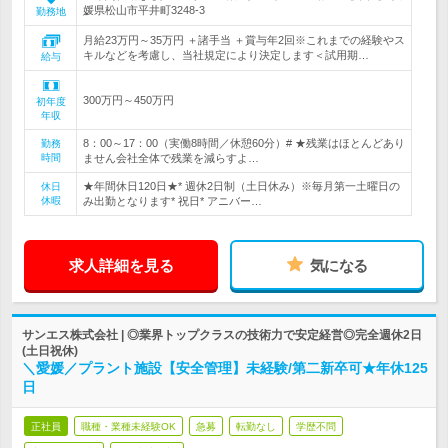
媛県松山市平井町3248-3
勤務地
月給23万円～35万円 ＋諸手当 ＋賞与年2回※これまでの経験やス
キルなどを考慮し、当社規定により決定します＜試用期…
給与
300万円～450万円
初年度
年収
8：00～17：00（実働8時間／休憩60分）# ★残業はほとんどあり
勤務
時間
ません会社全体で残業を減らすよ…
★年間休日120日★* 週休2日制（土日休み）※毎月第一土曜日の
休日
休暇
み出勤となります* 祝日* アニバー…
求人詳細を見る
気になる
サンエス株式会社 | ◎業界トップクラスの技術力で安定経営◎完全週休2日
(土日祝休)
＼愛媛／プラント施設【安全管理】未経験/第二新卒可★年休125
日
正社員
職種・業種未経験OK
急募
転勤なし
学歴不問