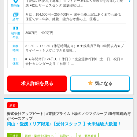
【愛媛の各拠点で募集】 ※マイカー通勤OK ※希望を考慮して配
属 ■松山サービスセンタ 愛媛県松山…
勤務地
月給：184,500円～256,400円＋ 諸手当※上記はあくまでも最低
保証です※年齢、経験、能力を考慮の上、優遇し…
給与
300万円～400万円
初年度
年収
8：30 ～ 17：30（休憩時間あり）# ★残業月平均10時間以内★プ
勤務
時間
ライベートも大切にできる環境…
# ★年間休日124日★〔 休日 〕* 完全週休2日制（土・日）祝日※
休日
休暇
会社カレンダーあり〔 休暇 〕…
求人詳細を見る
気になる
新着
株式会社アップビート | #東証プライム上場のノジマグループ #5年連続給与
がベースアップ
岡山・愛媛エリア限定♪【受付スタッフ 】★未経験大歓迎！
正社員
職種・業種未経験OK
転勤なし
第二新卒歓迎