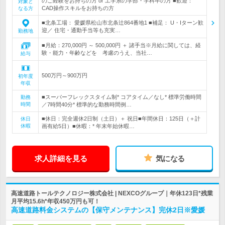
のご経験をお持ちの方 or 工学系の学部・学科卒の方 ■歓迎：
対象と
CAD操作スキルをお持ちの方
なる方
■北条工場： 愛媛県松山市北条辻864番地1 ■補足： U・Iターン歓
迎／ 住宅・通勤手当等も充実…
勤務地
■月給：270,000円 ～ 500,000円 ＋ 諸手当※月給に関しては、経
験・能力・年齢などを 考慮のうえ、当社…
給与
500万円～900万円
初年度
年収
■スーパーフレックスタイム制* コアタイム／なし* 標準労働時間
勤務
時間
／7時間40分* 標準的な勤務時間例…
■休日：完全週休2日制（土日）＋ 祝日■年間休日：125日（＋計
休日
休暇
画有給5日）■休暇：* 年末年始休暇…
求人詳細を見る
気になる
高速道路トールテクノロジー株式会社 | NEXCOグループ｜年休123日*残業
月平均15.6h*年収450万円も可！
高速道路料金システムの【保守メンテナンス】完休2日※愛媛