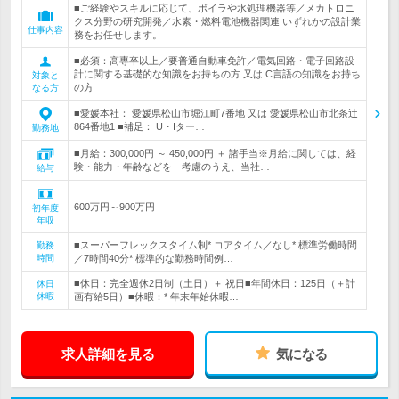
■ご経験やスキルに応じて、ボイラや水処理機器等／メカトロニ
クス分野の研究開発／水素・燃料電池機器関連 いずれかの設計業
仕事内容
務をお任せします。
■必須：高専卒以上／要普通自動車免許／電気回路・電子回路設
計に関する基礎的な知識をお持ちの方 又は C言語の知識をお持ち
対象と
の方
なる方
■愛媛本社： 愛媛県松山市堀江町7番地 又は 愛媛県松山市北条辻
864番地1 ■補足： U・Iター…
勤務地
■月給：300,000円 ～ 450,000円 ＋ 諸手当※月給に関しては、経
験・能力・年齢などを 考慮のうえ、当社…
給与
600万円～900万円
初年度
年収
■スーパーフレックスタイム制* コアタイム／なし* 標準労働時間
勤務
時間
／7時間40分* 標準的な勤務時間例…
■休日：完全週休2日制（土日）＋ 祝日■年間休日：125日（＋計
休日
休暇
画有給5日）■休暇：* 年末年始休暇…
求人詳細を見る
気になる