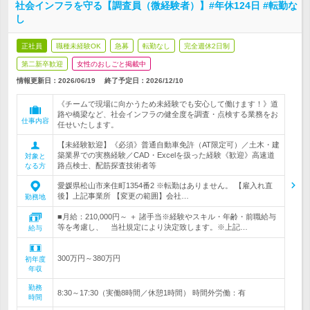
社会インフラを守る【調査員（微経験者）】#年休124日 #転勤な
し
正社員
職種未経験OK
急募
転勤なし
完全週休2日制
第二新卒歓迎
女性のおしごと掲載中
情報更新日：2026/06/19
終了予定日：
2026/12/10
《チームで現場に向かうため未経験でも安心して働けます！》道
路や橋梁など、社会インフラの健全度を調査・点検する業務をお
仕事内容
任せいたします。
【未経験歓迎】《必須》普通自動車免許（AT限定可）／土木・建
築業界での実務経験／CAD・Excelを扱った経験《歓迎》高速道
対象と
路点検士、配筋探査技術者等
なる方
愛媛県松山市来住町1354番2 ※転勤はありません。 【雇入れ直
後】上記事業所 【変更の範囲】会社…
勤務地
■月給：210,000円～ ＋ 諸手当※経験やスキル・年齢・前職給与
等を考慮し、 当社規定により決定致します。※上記…
給与
300万円～380万円
初年度
年収
勤務
8:30～17:30（実働8時間／休憩1時間） 時間外労働：有
時間