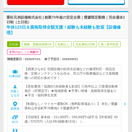
重松兄弟設備株式会社 | 創業70年超の安定企業｜愛媛限定勤務｜完全週休2
日制（土日祝）
年休123日＆資格取得全額支援！経験も未経験も歓迎【設備修
理】
正社員
職種・業種未経験OK
転勤なし
完全週休2日制
第二新卒歓迎
女性のおしごと掲載中
情報更新日：2026/07/21
終了予定日：
2026/09/21
【残業少なめ】空調設備や給排水設備などの修理対応・部品交
換・定期メンテナンスをお任せ。官公庁や医療施設など大規模建
仕事内容
物への対応が多めです！
【意欲重視！知識0の未経験者も歓迎】◎高卒以上 ◎普通自動車
免許（AT限定可）★地域密着 ★手厚い研修・資格取得支援あり
対象と
★手当・福利厚生充実
なる方
【転勤なし／マイカー通勤OK（無料駐車場あり）】 本社／愛媛
県松山市谷町甲78番地1 ※愛媛県伊予…
勤務地
【月給制】基本給：211,000円～339,000円+諸手当【年収例】43
歳／570万円（入社3年/経験者/主任）（…
給与