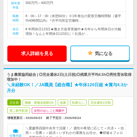
300万円～400万円
初年度
年収
8：00～17：00（休憩60分）※1年単位の変形労働時間制（週平
勤務
時間
均40時間以内）└月平均所定労働時…
# 年間休日123日★働き方改革実施中★今年から年間休日が大幅
休日
休暇
増加！なんと年間休日123日に！社員が…
求人詳細を見る
気になる
うま農業協同組合 | ◎完全週休2日(土日祝)◎残業月平均4.5h◎男性育休取得
増加中！
＼未経験OK！／JA職員【総合職】★年休120日超 ★賞与4.3か
月分
正社員
職種・業種未経験OK
急募
転勤なし
完全週休2日制
第二新卒歓迎
女性のおしごと掲載中
情報更新日：2026/06/23
終了予定日：
2026/08/24
＼愛媛県四国中央市で活躍！／ 適性や希望に応じて＜共済＞＜信
用＞＜営農＞＜経済＞いずれかの業務をお任せ。◆研修＆フォロ
仕事内容