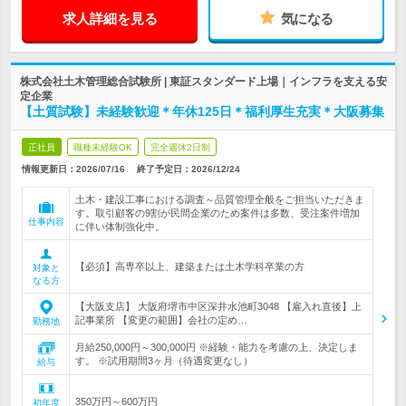
求人詳細を見る
気になる
株式会社土木管理総合試験所 | 東証スタンダード上場｜インフラを支える安
定企業
【土質試験】未経験歓迎＊年休125日＊福利厚生充実＊大阪募集
正社員
職種未経験OK
完全週休2日制
情報更新日：2026/07/16
終了予定日：
2026/12/24
土木・建設工事における調査～品質管理全般をご担当いただきま
す。取引顧客の9割が民間企業のため案件は多数、受注案件増加
仕事内容
に伴い体制強化中。
【必須】高専卒以上、建築または土木学科卒業の方
対象と
なる方
【大阪支店】 大阪府堺市中区深井水池町3048 【雇入れ直後】上
記事業所 【変更の範囲】会社の定め…
勤務地
月給250,000円～300,000円 ※経験・能力を考慮の上、決定しま
す。 ※試用期間3ヶ月（待遇変更なし）
給与
350万円～600万円
初年度