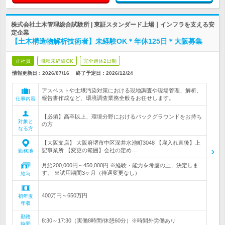
株式会社土木管理総合試験所 | 東証スタンダード上場｜インフラを支える安
定企業
【土木構造物解析技術者】未経験OK＊年休125日＊大阪募集
正社員
職種未経験OK
完全週休2日制
情報更新日：2026/07/16
終了予定日：
2026/12/24
アスベストや土壌汚染対策における現地調査や現場管理、解析、
報告書作成など、環境調査業務全般をお任せします。
仕事内容
【必須】高卒以上、環境分野におけるバックグラウンドをお持ち
対象と
の方
なる方
【大阪支店】 大阪府堺市中区深井水池町3048 【雇入れ直後】上
記事業所 【変更の範囲】会社の定め…
勤務地
月給200,000円～450,000円 ※経験・能力を考慮の上、決定しま
す。 ※試用期間3ヶ月（待遇変更なし）
給与
400万円～650万円
初年度
年収
勤務
8:30～17:30（実働8時間/休憩60分）※時間外労働あり
時間