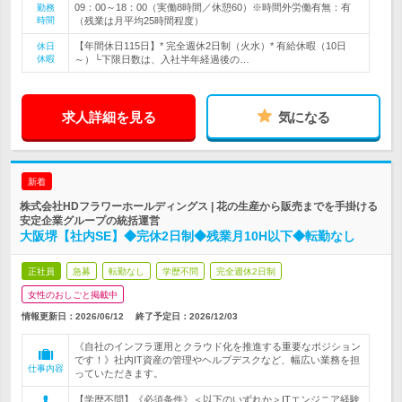
09：00～18：00（実働8時間／休憩60）※時間外労働有無：有
勤務
時間
（残業は月平均25時間程度）
【年間休日115日】* 完全週休2日制（火水）* 有給休暇（10日
休日
休暇
～）└下限日数は、入社半年経過後の…
求人詳細を見る
気になる
新着
株式会社HDフラワーホールディングス | 花の生産から販売までを手掛ける
安定企業グループの統括運営
大阪堺【社内SE】◆完休2日制◆残業月10H以下◆転勤なし
正社員
急募
転勤なし
学歴不問
完全週休2日制
女性のおしごと掲載中
情報更新日：2026/06/12
終了予定日：
2026/12/03
《自社のインフラ運用とクラウド化を推進する重要なポジション
です！》社内IT資産の管理やヘルプデスクなど、幅広い業務を担
仕事内容
っていただきます。
【学歴不問】《必須条件》＜以下のいずれか＞ITエンジニア経験