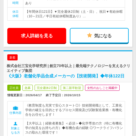
時間
あり
【年間休日121日】▼完全週休2日制（土・日）、祝日▼有給休暇
休日
休暇
（10～21日／半日有給休暇制度あり）…
求人詳細を見る
気になる
新着
株式会社三宝化学研究所 | 創立70年以上｜最先端テクノロジーを支えるクリ
エイティブ集団
《大阪》老舗化学品合成メーカーの【技術開発】◆年休122日
正社員
急募
完全週休2日制
第二新卒歓迎
女性のおしごと掲載中
情報更新日：2026/04/17
終了予定日：
2026/10/15
《教育制度も充実で安心スタート◎》技術開発職として、工業化
学術の確立を目的とするプロセス開発及び試験製造業務・有機化
仕事内容
合をお任せします！
【大卒以上｜経験者募集】＜必須＞◆化学専攻の方（特に有機化
学の知見をお持ちの方）◆有機合成の経験 ◎ワークライフバラン
対象と
スの取れた環境です！
なる方