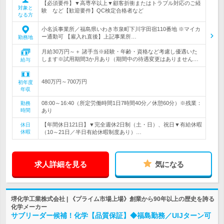
【必須要件】▼高専卒以上▼顧客折衝またはトラブル対応のご経
対象と
験 など【歓迎要件】QC検定合格者など
なる方
小名浜事業所／福島県いわき市泉町下川字田宿110番地 ※マイカ
ー通勤可 【雇入れ直後】上記事業所…
勤務地
月給30万円～＋ 諸手当※経験・年齢・資格など考慮し優遇いた
します※試用期間3か月あり（期間中の待遇変更はありません…
給与
480万円～700万円
初年度
年収
08:00～16:40（所定労働時間1日7時間40分／休憩60分）※残業：
勤務
時間
あり
【年間休日121日】▼完全週休2日制（土・日）、祝日▼有給休暇
休日
休暇
（10～21日／半日有給休暇制度あり）…
求人詳細を見る
気になる
堺化学工業株式会社 | 《プライム市場上場》創業から90年以上の歴史を誇る
化学メーカー
サブリーダー候補！化学【品質保証】◆福島勤務／UIJターン可