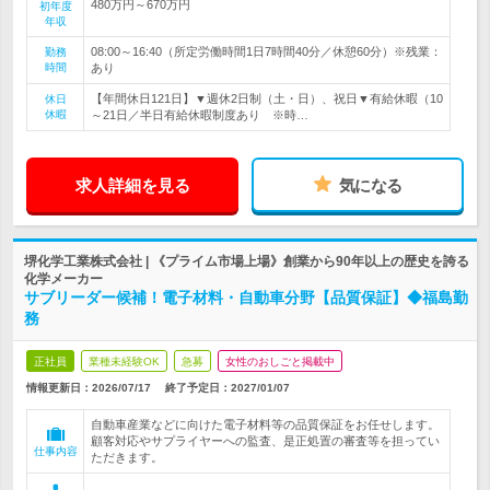
480万円～670万円
初年度
年収
08:00～16:40（所定労働時間1日7時間40分／休憩60分）※残業：
勤務
時間
あり
【年間休日121日】▼週休2日制（土・日）、祝日▼有給休暇（10
休日
休暇
～21日／半日有給休暇制度あり ※時…
求人詳細を見る
気になる
堺化学工業株式会社 | 《プライム市場上場》創業から90年以上の歴史を誇る
化学メーカー
サブリーダー候補！電子材料・自動車分野【品質保証】◆福島勤
務
正社員
業種未経験OK
急募
女性のおしごと掲載中
情報更新日：2026/07/17
終了予定日：
2027/01/07
自動車産業などに向けた電子材料等の品質保証をお任せします。
顧客対応やサプライヤーへの監査、是正処置の審査等を担ってい
仕事内容
ただきます。