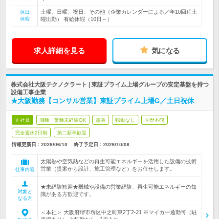
土曜、日曜、祝日、その他（企業カレンダーによる／年10回程土
休日
休暇
曜出勤） 有給休暇（10日～）
求人詳細を見る
気になる
株式会社大阪テクノクラート | 東証プライム上場グループの安定基盤を持つ
設備工事企業
★大阪勤務【コンサル営業】東証プライム上場G／土日祝休
正社員
職種・業種未経験OK
急募
転勤なし
学歴不問
完全週休2日制
第二新卒歓迎
情報更新日：2026/06/10
終了予定日：
2026/10/08
太陽熱や空気熱などの再生可能エネルギーを活用した設備の技術
営業（提案から設計、施工管理など）をお任せします。
仕事内容
★未経験歓迎★機械や設備の営業経験、再生可能エネルギーの知
対象と
識がある方歓迎です。
なる方
＜本社＞ 大阪府堺市堺区中之町東2丁2-21 ※マイカー通勤可（駐