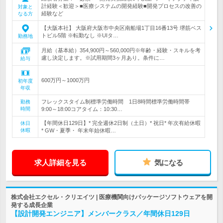
計経験＜歓迎＞■医療システムの開発経験■開発プロセスの改善の
対象と
経験など
なる方
【大阪本社】 大阪府大阪市中央区南船場1丁目16番13号 堺筋ベス
トビル5階 ※転勤なし ※UIタ…
勤務地
月給（基本給）354,900円～560,000円※年齢・経験・スキルを考
慮し決定します。※試用期間3ヶ月あり。条件に…
給与
600万円～1000万円
初年度
年収
フレックスタイム制標準労働時間 1日8時間標準労働時間帯
勤務
時間
9:00～18:00コアタイム：10:30…
【年間休日129日】* 完全週休2日制（土日）* 祝日* 年次有給休暇
休日
休暇
* GW・夏季・ 年末年始休暇…
求人詳細を見る
気になる
株式会社エクセル・クリエイツ | 医療機関向けパッケージソフトウェアを開
発する成長企業
【設計開発エンジニア】メンバークラス／年間休日129日