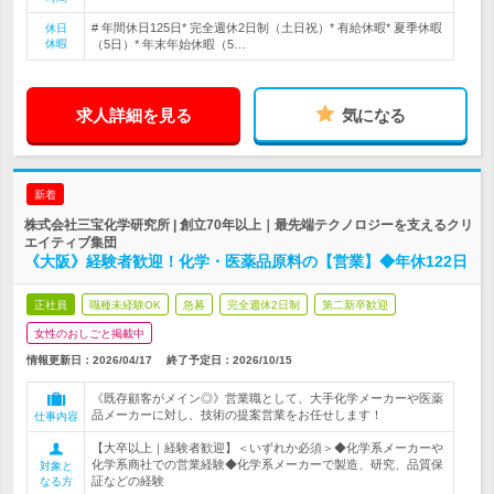
# 年間休日125日* 完全週休2日制（土日祝）* 有給休暇* 夏季休暇
休日
休暇
（5日）* 年末年始休暇（5…
求人詳細を見る
気になる
新着
株式会社三宝化学研究所 | 創立70年以上｜最先端テクノロジーを支えるクリ
エイティブ集団
《大阪》経験者歓迎！化学・医薬品原料の【営業】◆年休122日
正社員
職種未経験OK
急募
完全週休2日制
第二新卒歓迎
女性のおしごと掲載中
情報更新日：2026/04/17
終了予定日：
2026/10/15
《既存顧客がメイン◎》営業職として、大手化学メーカーや医薬
品メーカーに対し、技術の提案営業をお任せします！
仕事内容
【大卒以上｜経験者歓迎】＜いずれか必須＞◆化学系メーカーや
化学系商社での営業経験◆化学系メーカーで製造、研究、品質保
対象と
証などの経験
なる方