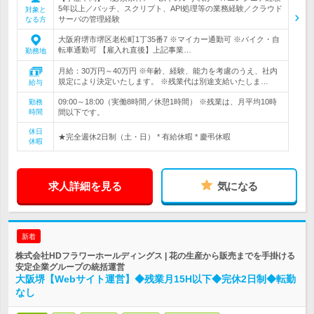
5年以上／バッチ、スクリプト、API処理等の業務経験／クラウド
対象と
サーバの管理経験
なる方
大阪府堺市堺区老松町1丁35番7 ※マイカー通勤可 ※バイク・自
転車通勤可 【雇入れ直後】上記事業…
勤務地
月給：30万円～40万円 ※年齢、経験、能力を考慮のうえ、社内
規定により決定いたします。 ※残業代は別途支給いたしま…
給与
09:00～18:00（実働8時間／休憩1時間） ※残業は、月平均10時
勤務
時間
間以下です。
休日
★完全週休2日制（土・日） * 有給休暇 * 慶弔休暇
休暇
求人詳細を見る
気になる
新着
株式会社HDフラワーホールディングス | 花の生産から販売までを手掛ける
安定企業グループの統括運営
大阪堺【Webサイト運営】◆残業月15H以下◆完休2日制◆転勤
なし