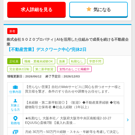
求人詳細を見る
気になる
新着
株式会社ＳＯＺＯプロパティ | AIを活用した仕組みで成長を続ける不動産企
業
【不動産営業】デスクワーク中心*完休2日
正社員
職種・業種未経験OK
急募
転勤なし
学歴不問
完全週休2日制
第二新卒歓迎
女性のおしごと掲載中
情報更新日：2026/06/12
終了予定日：
2026/12/03
【売らない営業】自社のWebサービスに関心を持つオーナー様と
買主様を繋ぎ、条件のすり合わせや調整をお任せします。
仕事内容
【未経験・第二新卒歓迎◎ 】《歓迎》◆不動産業界経験 ◆宅地
対象と
建物取引士保有者 ◆社会人経験（1年以上）
なる方
★転勤なし 大阪本社／ 大阪府大阪市中央区南船場2-10-27
EQUUS心斎橋7階 【雇入れ直後…
勤務地
月給 30万円～50万円※経験・スキル・年齢等を考慮して決定し