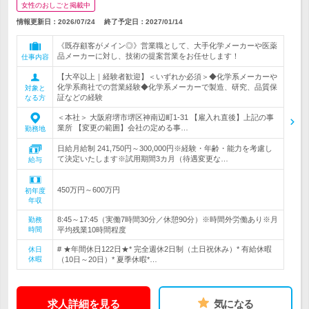
女性のおしごと掲載中
情報更新日：2026/07/24
終了予定日：
2027/01/14
《既存顧客がメイン◎》営業職として、大手化学メーカーや医薬
品メーカーに対し、技術の提案営業をお任せします！
仕事内容
【大卒以上｜経験者歓迎】＜いずれか必須＞◆化学系メーカーや
化学系商社での営業経験◆化学系メーカーで製造、研究、品質保
対象と
証などの経験
なる方
＜本社＞ 大阪府堺市堺区神南辺町1-31 【雇入れ直後】上記の事
業所 【変更の範囲】会社の定める事…
勤務地
日給月給制 241,750円～300,000円※経験・年齢・能力を考慮し
て決定いたします※試用期間3カ月（待遇変更な…
給与
450万円～600万円
初年度
年収
8:45～17:45（実働7時間30分／休憩90分）※時間外労働あり※月
勤務
時間
平均残業10時間程度
# ★年間休日122日★* 完全週休2日制（土日祝休み）* 有給休暇
休日
休暇
（10日～20日）* 夏季休暇*…
求人詳細を見る
気になる