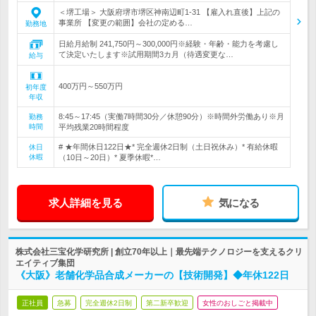
＜堺工場＞ 大阪府堺市堺区神南辺町1-31 【雇入れ直後】上記の
事業所 【変更の範囲】会社の定める…
勤務地
日給月給制 241,750円～300,000円※経験・年齢・能力を考慮し
て決定いたします※試用期間3カ月（待遇変更な…
給与
400万円～550万円
初年度
年収
8:45～17:45（実働7時間30分／休憩90分）※時間外労働あり※月
勤務
時間
平均残業20時間程度
# ★年間休日122日★* 完全週休2日制（土日祝休み）* 有給休暇
休日
休暇
（10日～20日）* 夏季休暇*…
求人詳細を見る
気になる
株式会社三宝化学研究所 | 創立70年以上｜最先端テクノロジーを支えるクリ
エイティブ集団
《大阪》老舗化学品合成メーカーの【技術開発】◆年休122日
正社員
急募
完全週休2日制
第二新卒歓迎
女性のおしごと掲載中