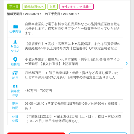
正社員
業種未経験OK
急募
女性のおしごと掲載中
情報更新日：2026/07/17
終了予定日：
2027/01/07
自動車産業向け電子材料や化粧品原料などの品質保証業務全般を
お任せします。顧客対応やサプライヤー監査等を担っていただき
仕事内容
ます。
【必須要件】▼高校・高専卒以上▼品質保証、または品質管理の
対象と
実務経験を5年以上お持ちの方【歓迎要件】QC検定合格者など
なる方
小名浜事業所／福島県いわき市泉町下川字田宿110番地 ※マイカ
ー通勤可 【雇入れ直後】上記事業所…
勤務地
月給30万円～＋ 諸手当※経験・年齢・資格など考慮し優遇いた
します※試用期間3か月あり（期間中の待遇変更はありません…
給与
480万円～700万円
初年度
年収
08:00～16:40（所定労働時間1日7時間40分／休憩60分）※残業：
勤務
時間
あり
【年間休日121日】▼完全週休2日制（土・日）、祝日▼有給休暇
休日
休暇
（10～21日／半日有給休暇制度あり）…