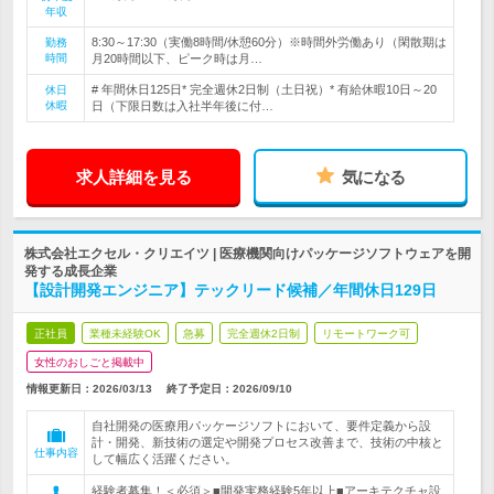
年収
8:30～17:30（実働8時間/休憩60分）※時間外労働あり（閑散期は
勤務
時間
月20時間以下、ピーク時は月…
# 年間休日125日* 完全週休2日制（土日祝）* 有給休暇10日～20
休日
休暇
日（下限日数は入社半年後に付…
求人詳細を見る
気になる
株式会社エクセル・クリエイツ | 医療機関向けパッケージソフトウェアを開
発する成長企業
【設計開発エンジニア】テックリード候補／年間休日129日
正社員
業種未経験OK
急募
完全週休2日制
リモートワーク可
女性のおしごと掲載中
情報更新日：2026/03/13
終了予定日：
2026/09/10
自社開発の医療用パッケージソフトにおいて、要件定義から設
計・開発、新技術の選定や開発プロセス改善まで、技術の中核と
仕事内容
して幅広く活躍ください。
経験者募集！＜必須＞■開発実務経験5年以上■アーキテクチャ設