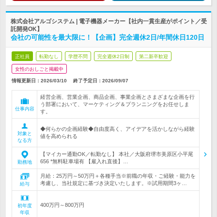
株式会社アルゴシステム | 電子機器メーカー【社内一貫生産がポイント／受
託開発OK】
会社の可能性を最大限に！【企画】完全週休2日/年間休日120日
正社員
転勤なし
学歴不問
完全週休2日制
第二新卒歓迎
女性のおしごと掲載中
情報更新日：2026/03/10
終了予定日：
2026/09/07
経営企画、営業企画、商品企画、事業企画とさまざまな企画を行
う部署において、マーケティング＆プランニングをお任せしま
仕事内容
す。
◆何らかの企画経験◆自由度高く、アイデアを活かしながら経験
対象と
値を高められる
なる方
【マイカー通勤OK／転勤なし】 本社／大阪府堺市美原区小平尾
656 *無料駐車場有 【雇入れ直後】…
勤務地
月給：25万円～50万円＋各種手当※前職の年収・ご経験・能力を
考慮し、当社規定に基づき決定いたします。※試用期間3ヶ…
給与
400万円～800万円
初年度
年収