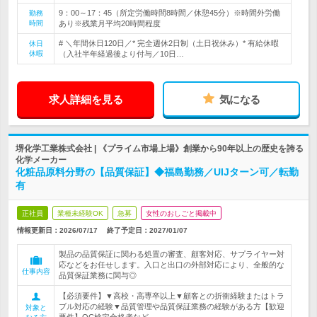
9：00～17：45（所定労働時間8時間／休憩45分）※時間外労働
勤務
時間
あり※残業月平均20時間程度
# ＼年間休日120日／* 完全週休2日制（土日祝休み）* 有給休暇
休日
休暇
（入社半年経過後より付与／10日…
求人詳細を見る
気になる
堺化学工業株式会社 | 《プライム市場上場》創業から90年以上の歴史を誇る
化学メーカー
化粧品原料分野の【品質保証】◆福島勤務／UIJターン可／転勤
有
正社員
業種未経験OK
急募
女性のおしごと掲載中
情報更新日：2026/07/17
終了予定日：
2027/01/07
製品の品質保証に関わる処置の審査、顧客対応、サプライヤー対
応などをお任せします。入口と出口の外部対応により、全般的な
仕事内容
品質保証業務に関与◎
【必須要件】▼高校・高専卒以上▼顧客との折衝経験またはトラ
ブル対応の経験▼品質管理や品質保証業務の経験がある方【歓迎
対象と
要件】QC検定合格者など