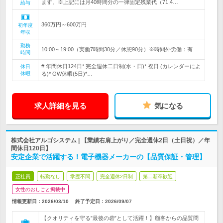
ます。※上記には月40時間分の一律固定残業代（71,4…
給与
360万円～600万円
初年度
年収
勤務
10:00～19:00（実働7時間30分／休憩90分）※時間外労働：有
時間
# 年間休日124日* 完全週休二日制(水・日)* 祝日 (カレンダーによ
休日
休暇
る)* GW休暇(5日)*…
求人詳細を見る
気になる
株式会社アルゴシステム | 【業績右肩上がり／完全週休2日（土日祝）／年
間休日120日】
安定企業で活躍する！電子機器メーカーの【品質保証・管理】
正社員
転勤なし
学歴不問
完全週休2日制
第二新卒歓迎
女性のおしごと掲載中
情報更新日：2026/03/10
終了予定日：
2026/09/07
【クオリティを守る”最後の砦”として活躍！】顧客からの品質問