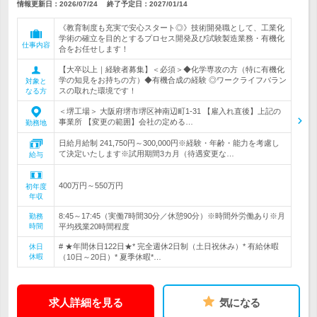
情報更新日：2026/07/24
終了予定日：
2027/01/14
《教育制度も充実で安心スタート◎》技術開発職として、工業化
学術の確立を目的とするプロセス開発及び試験製造業務・有機化
仕事内容
合をお任せします！
【大卒以上｜経験者募集】＜必須＞◆化学専攻の方（特に有機化
学の知見をお持ちの方）◆有機合成の経験 ◎ワークライフバラン
対象と
スの取れた環境です！
なる方
＜堺工場＞ 大阪府堺市堺区神南辺町1-31 【雇入れ直後】上記の
事業所 【変更の範囲】会社の定める…
勤務地
日給月給制 241,750円～300,000円※経験・年齢・能力を考慮し
て決定いたします※試用期間3カ月（待遇変更な…
給与
400万円～550万円
初年度
年収
8:45～17:45（実働7時間30分／休憩90分）※時間外労働あり※月
勤務
時間
平均残業20時間程度
# ★年間休日122日★* 完全週休2日制（土日祝休み）* 有給休暇
休日
休暇
（10日～20日）* 夏季休暇*…
求人詳細を見る
気になる