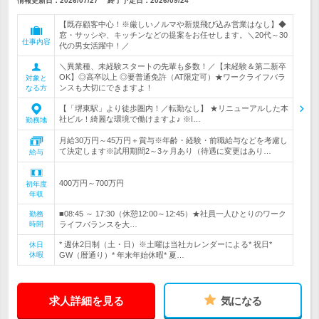
情報更新日：2026/07/27
終了予定日：
2026/09/24
【既存顧客中心！※厳しいノルマや新規飛び込み営業はなし】◆
窓・サッシや、キッチンなどの提案をお任せします。＼20代～30
仕事内容
代の男女活躍中！／
＼異業種、未経験スタートの先輩も多数！／【未経験＆第二新卒
OK】◎高卒以上 ◎要普通免許（AT限定可）★ワークライフバラ
対象と
ンスも大切にできますよ！
なる方
【「堺東駅」より徒歩圏内！／転勤なし】 ★リニューアルした本
社ビル！綺麗な環境で働けますよ♪ ※I…
勤務地
月給30万円～45万円＋賞与※年齢・経験・前職給与などを考慮し
て決定します※試用期間2～3ヶ月あり（待遇に変更はあり…
給与
400万円～700万円
初年度
年収
■08:45 ～ 17:30（休憩12:00～12:45）★社員一人ひとりのワーク
勤務
時間
ライフバランスを大…
* 週休2日制（土・日）※土曜は当社カレンダーによる* 祝日*
休日
休暇
GW（暦通り）* 年末年始休暇* 夏…
求人詳細を見る
気になる