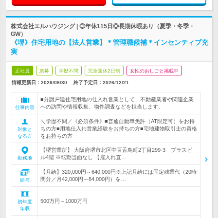
株式会社エルハウジング | ◎年休115日◎長期休暇あり（夏季・冬季・
GW）
《堺》住宅用地の【法人営業】＊管理職候補＊インセンティブ充
実
正社員
急募
学歴不問
完全週休2日制
女性のおしごと掲載中
情報更新日：2026/06/30
終了予定日：
2026/12/21
■分譲戸建住宅用地の仕入れ営業として、不動産業者や関連企業
への訪問や情報収集、物件調査などを担当します。
仕事内容
＼学歴不問／《必須条件》■普通自動車免許（AT限定可）をお持
ちの方■用地仕入れ営業経験をお持ちの方■宅地建物取引士の資格
対象と
をお持ちの方
なる方
【堺営業所】 大阪府堺市北区中百舌鳥町2丁目299-3 プラスビ
ル4階 ※転勤当面なし 【雇入れ直…
勤務地
【月給】320,000円～640,000円※上記月給には固定残業代（20時
間分／月42,000円～84,000円）を…
給与
500万円～1000万円
初年度
年収