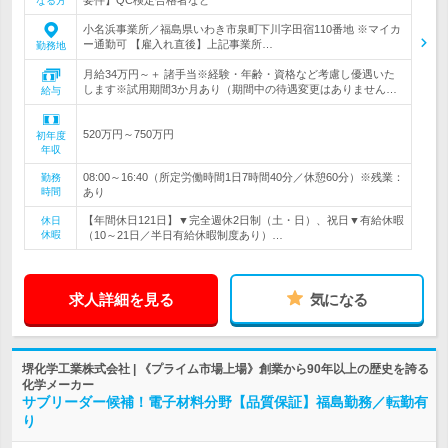
なる方
小名浜事業所／福島県いわき市泉町下川字田宿110番地 ※マイカ
ー通勤可 【雇入れ直後】上記事業所…
勤務地
月給34万円～＋ 諸手当※経験・年齢・資格など考慮し優遇いた
します※試用期間3か月あり（期間中の待遇変更はありません…
給与
520万円～750万円
初年度
年収
08:00～16:40（所定労働時間1日7時間40分／休憩60分）※残業：
勤務
時間
あり
【年間休日121日】▼完全週休2日制（土・日）、祝日▼有給休暇
休日
休暇
（10～21日／半日有給休暇制度あり）…
求人詳細を見る
気になる
堺化学工業株式会社 | 《プライム市場上場》創業から90年以上の歴史を誇る
化学メーカー
サブリーダー候補！電子材料分野【品質保証】福島勤務／転勤有
り