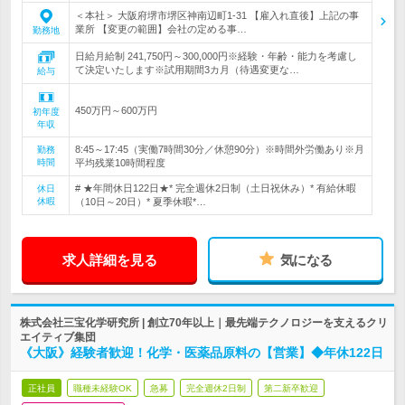
＜本社＞ 大阪府堺市堺区神南辺町1-31 【雇入れ直後】上記の事
業所 【変更の範囲】会社の定める事…
勤務地
日給月給制 241,750円～300,000円※経験・年齢・能力を考慮し
て決定いたします※試用期間3カ月（待遇変更な…
給与
450万円～600万円
初年度
年収
8:45～17:45（実働7時間30分／休憩90分）※時間外労働あり※月
勤務
時間
平均残業10時間程度
# ★年間休日122日★* 完全週休2日制（土日祝休み）* 有給休暇
休日
休暇
（10日～20日）* 夏季休暇*…
求人詳細を見る
気になる
株式会社三宝化学研究所 | 創立70年以上｜最先端テクノロジーを支えるクリ
エイティブ集団
《大阪》経験者歓迎！化学・医薬品原料の【営業】◆年休122日
正社員
職種未経験OK
急募
完全週休2日制
第二新卒歓迎