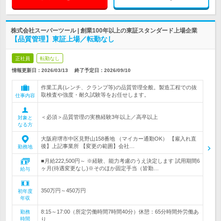
株式会社スーパーツール | 創業100年以上の東証スタンダード上場企業
【品質管理】東証上場／転勤なし
正社員
転勤なし
情報更新日：2026/03/13
終了予定日：
2026/09/10
作業工具(レンチ、クランプ等)の品質管理全般。製造工程での抜
取検査や強度・耐久試験等をお任せします。
仕事内容
＜必須＞品質管理の実務経験3年以上／高卒以上
対象と
なる方
大阪府堺市中区見野山158番地 （マイカー通勤OK） 【雇入れ直
後】上記事業所 【変更の範囲】会社…
勤務地
■月給222,500円～ ※経験、能力考慮のうえ決定します 試用期間6
ヶ月(待遇変更なし)※そのほか固定手当（皆勤…
給与
350万円～450万円
初年度
年収
8:15～17:00（所定労働時間7時間40分）休憩：65分時間外労働あ
勤務
時間
り