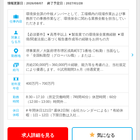
情報更新日：2026/08/07
終了予定日：
2027/01/28
環境保全課の中核メンバーとして、工場構内の現場作業および事
務所での事務作業など、環境保全に関わる業務全般を担当してい
仕事内容
ただきます。
【必須要件】▼高専卒以上 ▼製造業での環境保全業務経験 ▼環
対象と
境/関連法規に基づく報告書作成等の経験をお持ちの方
なる方
堺事業所／大阪府堺市堺区戎島町5丁1番地 ◎転勤：当面なし
※「全国転勤型（グローバル職）」または…
勤務地
月給230,000円～360,000円※経験、能力等を考慮の上、当社規定
により優遇します。※試用期間3ヵ月（待遇変更…
給与
400万円～700万円
初年度
年収
8:30～17:10 （所定労働時間：7時間40分）休憩時間：60分
勤務
時間
（12:00～13:00）時間外…
# 年間休日121日* 週休2日制（会社カレンダーによる）* 有給休
休日
休暇
暇：1日～12日（下限日数は入社…
求人詳細を見る
気になる