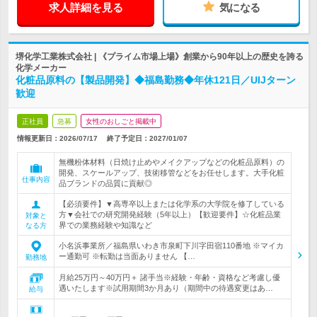
求人詳細を見る
気になる
堺化学工業株式会社 | 《プライム市場上場》創業から90年以上の歴史を誇る
化学メーカー
化粧品原料の【製品開発】◆福島勤務◆年休121日／UIJターン
歓迎
正社員
急募
女性のおしごと掲載中
情報更新日：2026/07/17
終了予定日：
2027/01/07
無機粉体材料（日焼け止めやメイクアップなどの化粧品原料）の
開発、スケールアップ、技術移管などをお任せします。大手化粧
仕事内容
品ブランドの品質に貢献◎
【必須要件】▼高専卒以上または化学系の大学院を修了している
方▼会社での研究開発経験（5年以上）【歓迎要件】☆化粧品業
対象と
界での業務経験や知識など
なる方
小名浜事業所／福島県いわき市泉町下川字田宿110番地 ※マイカ
ー通勤可 ※転勤は当面ありません 【…
勤務地
月給25万円～40万円＋ 諸手当※経験・年齢・資格など考慮し優
遇いたします※試用期間3か月あり（期間中の待遇変更はあ…
給与