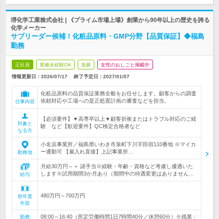
堺化学工業株式会社 | 《プライム市場上場》創業から90年以上の歴史を誇る
化学メーカー
サブリーダー候補！化粧品原料・GMP分野【品質保証】◆福島
勤務
正社員
業種未経験OK
急募
女性のおしごと掲載中
情報更新日：2026/07/17
終了予定日：
2027/01/07
化粧品原料の品質保証業務全般をお任せします。顧客からの調査
依頼対応や工場への是正処置計画の審査などを担当。
仕事内容
【必須要件】▼高専卒以上▼顧客折衝またはトラブル対応のご経
対象と
験 など【歓迎要件】QC検定合格者など
なる方
小名浜事業所／福島県いわき市泉町下川字田宿110番地 ※マイカ
ー通勤可 【雇入れ直後】上記事業所…
勤務地
月給30万円～＋ 諸手当※経験・年齢・資格など考慮し優遇いた
します※試用期間3か月あり（期間中の待遇変更はありません…
給与
480万円～700万円
初年度
年収
08:00～16:40（所定労働時間1日7時間40分／休憩60分）※残業：
勤務