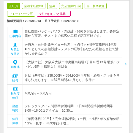
正社員
業種未経験OK
急募
完全週休2日制
第二新卒歓迎
リモートワーク可
女性のおしごと掲載中
情報更新日：2026/03/13
終了予定日：
2026/09/10
自社医療パッケージソフトの設計・開発をお任せします。要件定
義から実装、テストまで幅広い工程で活躍可能です。
仕事内容
医療系・自社開発デビュー歓迎！＜必須＞■開発実務経験3年程
■PGとしての詳細設計～テストの経験│あなたの経験を当社で活
対象と
かしませんか？
なる方
【大阪本社】 大阪府大阪市中央区南船場1丁目16番13号 堺筋ベス
トビル5階 ※転勤なし ※UIタ…
勤務地
月給（基本給）238,000円～354,900円※年齢・経験・スキルを考
慮し決定します。※試用期間3ヶ月あり。条件に…
給与
400万円～600万円
初年度
年収
フレックスタイム制標準労働時間 1日8時間標準労働時間帯
勤務
時間
9:00～18:00コアタイム：10:30…
【年間休日129日】* 完全週休2日制（土日）* 祝日* 年次有給休暇
休日
休暇
* GW・夏季・ 年末年始休暇…