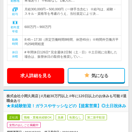
車場あり） ※転勤なし 【雇入れ…
勤務地
月給300,000円～500,000円（一律手当含む） ※給与は、経験・
スキル・資格等を考慮のうえ、当社規定により決…
給与
600万円～900万円
初年度
年収
8:45～17:30（所定労働時間8時間、休憩45分）※時間外労働月平
勤務
時間
均25時間程度
# 年間休日126日* 完全週休2日制（土・日）※土日祝に出勤した
休日
休暇
場合は、振替休日の取得を推奨してい…
求人詳細を見る
気になる
株式会社小間久商店 | #月給30万円以上 #年に120日以上のお休みも可能 #退
職金あり
★未経験歓迎！ガラスやサッシなどの【提案営業】◎土日祝休み
正社員
職種・業種未経験OK
急募
転勤なし
第二新卒歓迎
女性のおしごと掲載中