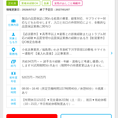
正社員
業種未経験OK
急募
女性のおしごと掲載中
情報更新日：2026/07/17
終了予定日：
2027/01/07
製品の品質保証に関わる処置の審査、顧客対応、サプライヤー対
応などをお任せします。入口と出口の外部対応により、全般的な
仕事内容
品質保証業務に関与◎
【必須要件】▼高専卒以上▼顧客との折衝経験またはトラブル対
応の経験▼品質管理や品質保証業務の経験がある方【歓迎要件】
対象と
QC検定合格者
なる方
小名浜事業所／福島県いわき市泉町下川字田宿110番地 ※マイカ
ー通勤可 【雇入れ直後】上記事業所…
勤務地
月給34万円～＋ 諸手当※経験・年齢・資格など考慮し優遇いた
します※試用期間3か月あり（期間中の待遇変更はありません…
給与
520万円～750万円
初年度
年収
08:00～16:40（所定労働時間1日7時間40分／休憩60分）※残業：
勤務
時間
あり
【年間休日121日】▼完全週休2日制（土・日）、祝日▼有給休暇
休日
休暇
（10～21日／半日有給休暇制度あり）…