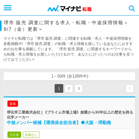
堺市 販売 調査に関する求人・転職・中途採用情報＜
8/7（金）更新＞
マイナビ転職では「堺市 販売 調査」に関連する転職・求人・中途採用情報を
多数掲載中!「堺市 販売 調査」の転職・求人情報を探しているあなたにおすす
めのお仕事を掲載しています。「堺市 販売 調査」に関連するキーワードから
も転職・求人情報をお探しいただけるので、あなたにぴったりのお仕事を見つ
けてみてください!
1～50件 (全128件中)
1
2
3
新着
堺化学工業株式会社 | 《プライム市場上場》創業から90年以上の歴史を誇る
化学メーカー
中核メンバー候補【環境保全担当者】◆大阪・堺勤務
正社員
転勤なし