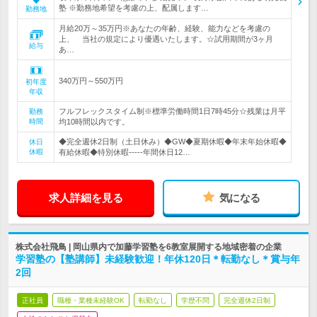
塾 ※勤務地希望を考慮の上、配属します…
勤務地
月給20万～35万円※あなたの年齢、経験、能力などを考慮の
上、 当社の規定により優遇いたします。☆試用期間が3ヶ月
給与
あ…
340万円～550万円
初年度
年収
フルフレックスタイム制※標準労働時間1日7時45分☆残業は月平
勤務
時間
均10時間以内です。
◆完全週休2日制（土日休み）◆GW◆夏期休暇◆年末年始休暇◆
休日
休暇
有給休暇◆特別休暇-----年間休日12…
求人詳細を見る
気になる
株式会社飛鳥 | 岡山県内で加藤学習塾を6教室展開する地域密着の企業
学習塾の【塾講師】未経験歓迎！年休120日＊転勤なし＊賞与年
2回
正社員
職種・業種未経験OK
転勤なし
学歴不問
完全週休2日制