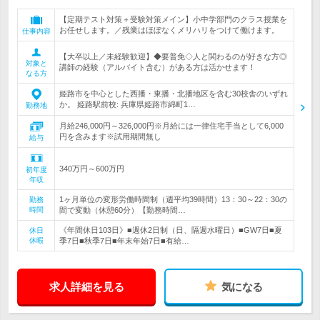
【定期テスト対策＋受験対策メイン】小中学部門のクラス授業を
お任せします。／残業はほぼなくメリハリをつけて働けます。
仕事内容
【大卒以上／未経験歓迎】◆要普免◇人と関わるのが好きな方◎
対象と
講師の経験（アルバイト含む）がある方は活かせます！
なる方
姫路市を中心とした西播・東播・北播地区を含む30校舎のいずれ
か。 姫路駅前校: 兵庫県姫路市綿町1…
勤務地
月給246,000円～326,000円※月給には一律住宅手当として6,000
円を含みます※試用期間無し
給与
340万円～600万円
初年度
年収
1ヶ月単位の変形労働時間制（週平均39時間）13：30～22：30の
勤務
時間
間で変動（休憩60分）【勤務時間…
《年間休日103日》■週休2日制（日、隔週水曜日）■GW7日■夏
休日
休暇
季7日■秋季7日■年末年始7日■有給…
求人詳細を見る
気になる