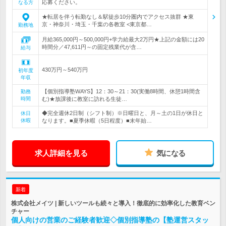
応募ください。
なる方
★転居を伴う転勤なし＆駅徒歩10分圏内でアクセス抜群 ★東
京・神奈川・埼玉・千葉の各教室 <東京都…
勤務地
月給365,000円～500,000円+学力給最大2万円★上記の金額には20
時間分／47,611円～の固定残業代が含…
給与
430万円～540万円
初年度
年収
【個別指導塾WAYS】12：30～21：30(実働8時間、休憩1時間含
勤務
時間
む)★放課後に教室に訪れる生徒…
◆完全週休2日制（シフト制）※日曜日と、月～土の1日が休日と
休日
休暇
なります。■夏季休暇（5日程度）■末年始…
求人詳細を見る
気になる
新着
株式会社メイツ | 新しいツールも続々と導入！徹底的に効率化した教育ベン
チャー
個人向けの営業のご経験者歓迎◇個別指導塾の【塾運営スタッ