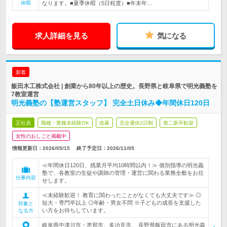
休暇
なります。■夏季休暇（5日程度）■年末年…
求人詳細を見る
気になる
新着
飯田木工株式会社 | 創業から80年以上の歴史。長野県と岐阜県で明光義塾を
7教室運営
明光義塾の【塾運営スタッフ】 完全土日休み◆年間休日120日
正社員
職種・業種未経験OK
急募
完全週休2日制
第二新卒歓迎
女性のおしごと掲載中
情報更新日：2026/05/15
終了予定日：
2026/11/05
≪年間休日120日、残業月平均10時間以内！≫ 個別指導の明光義
塾で、各教室の生徒や講師の管理・運営に関わる業務全般をお任
仕事内容
せします。
≪未経験歓迎！ 教育に関わったことがなくても大丈夫です≫ ◎
短大・専門卒以上 ◎年齢・男女不問 ※子どもの成長を支援した
対象と
い方をお待ちしています。
なる方
岐阜県中津川市・恵那市、多治見市、 長野県飯田市にある明光義