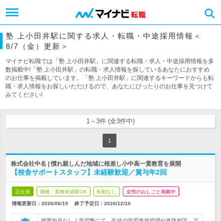
塾 上小田井駅に関する求人・転職・中途採用情報＜
8/7（金）更新＞
マイナビ転職では「塾 上小田井駅」に関連する転職・求人・中途採用情報を多
数掲載中!「塾 上小田井駅」の転職・求人情報を探しているあなたにおすすめ
のお仕事を掲載しています。「塾 上小田井駅」に関連するキーワードからも転
職・求人情報をお探しいただけるので、あなたにぴったりのお仕事を見つけて
みてください!
1～3件 (全3件中)
1
株式会社中名 | 慣れ親しんだ地域に根差し小中高一貫教育を展開
【校舎サポートスタッフ】未経験歓迎／賞与年2回
正社員
職種・業種未経験OK
転勤なし
女性のおしごと掲載中
情報更新日：2026/06/19
終了予定日：
2026/12/10
授業担当なし！学習塾にて、生徒の学習進捗管理や進路相談、ア