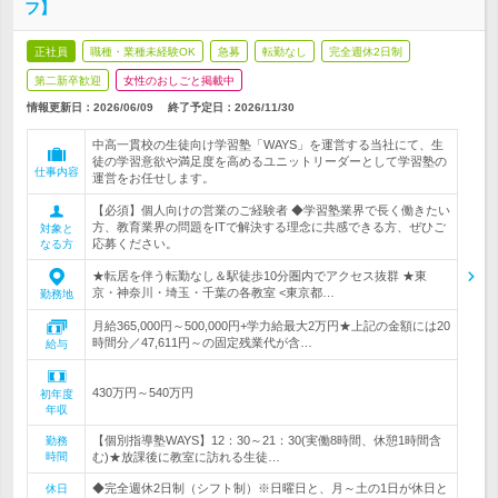
フ】
正社員
職種・業種未経験OK
急募
転勤なし
完全週休2日制
第二新卒歓迎
女性のおしごと掲載中
情報更新日：2026/06/09
終了予定日：
2026/11/30
中高一貫校の生徒向け学習塾「WAYS」を運営する当社にて、生
徒の学習意欲や満足度を高めるユニットリーダーとして学習塾の
仕事内容
運営をお任せします。
【必須】個人向けの営業のご経験者 ◆学習塾業界で長く働きたい
方、教育業界の問題をITで解決する理念に共感できる方、ぜひご
対象と
応募ください。
なる方
★転居を伴う転勤なし＆駅徒歩10分圏内でアクセス抜群 ★東
京・神奈川・埼玉・千葉の各教室 <東京都…
勤務地
月給365,000円～500,000円+学力給最大2万円★上記の金額には20
時間分／47,611円～の固定残業代が含…
給与
430万円～540万円
初年度
年収
【個別指導塾WAYS】12：30～21：30(実働8時間、休憩1時間含
勤務
時間
む)★放課後に教室に訪れる生徒…
◆完全週休2日制（シフト制）※日曜日と、月～土の1日が休日と
休日