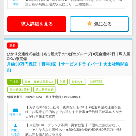
休暇
集日程や飛島工場の状況により 土曜出勤…
求人詳細を見る
気になる
新着
ひかり交通株式会社 | [名古屋大手のつばめグループ] ■完全週休2日｜即入居
OKの寮完備
月給30万円保証！賞与3回【サービスドライバー】★出社時間自
由
正社員
職種・業種未経験OK
急募
転勤なし
学歴不問
完全週休2日制
第二新卒歓迎
情報更新日：2026/07/24
終了予定日：
2026/09/24
【 好きな時間に出社可！夜勤なしもOK 】■送迎希望の連絡を受
け、お客様を目的地までお送りする仕事 ■予約対応が基本 & AIナ
仕事内容
ビが行き先まで案内
【 未経験OK・ブランク不問・男女歓迎 】「運転に抵抗がない」
――そんな方なら適性あり ■20代/30代/40代/50代/60代活躍中!65
対象と
歳以降も働き続けられる
なる方