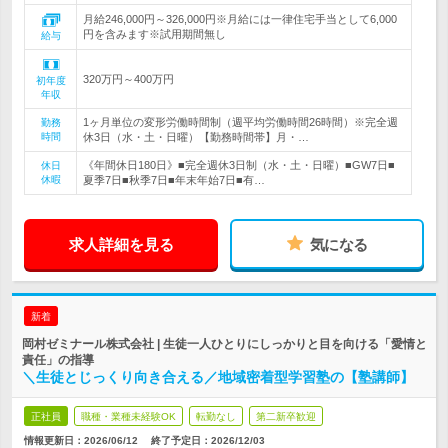
月給246,000円～326,000円※月給には一律住宅手当として6,000
円を含みます※試用期間無し
給与
320万円～400万円
初年度
年収
1ヶ月単位の変形労働時間制（週平均労働時間26時間）※完全週
勤務
時間
休3日（水・土・日曜）【勤務時間帯】月・…
《年間休日180日》■完全週休3日制（水・土・日曜）■GW7日■
休日
休暇
夏季7日■秋季7日■年末年始7日■有…
求人詳細を見る
気になる
新着
岡村ゼミナール株式会社 | 生徒一人ひとりにしっかりと目を向ける「愛情と
責任」の指導
＼生徒とじっくり向き合える／地域密着型学習塾の【塾講師】
正社員
職種・業種未経験OK
転勤なし
第二新卒歓迎
情報更新日：2026/06/12
終了予定日：
2026/12/03