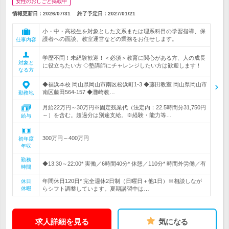
女性のおしごと掲載中
情報更新日：2026/07/31
終了予定日：
2027/01/21
小・中・高校生を対象とした文系または理系科目の学習指導、保
護者への面談、教室運営などの業務をお任せします。
仕事内容
学歴不問！未経験歓迎！＜必須＞教育に関心がある方、人の成長
対象と
に役立ちたい方 ◇塾講師にチャレンジしたい方は歓迎します！
なる方
◆福浜本校 岡山県岡山市南区松浜町1-3 ◆藤田教室 岡山県岡山市
南区藤田564-157 ◆灘崎教…
勤務地
月給22万円～30万円※固定残業代（法定内：22.5時間分31,750円
～）を含む。超過分は別途支給。※経験・能力等…
給与
300万円～400万円
初年度
年収
勤務
◆13:30～22:00* 実働／6時間40分* 休憩／110分* 時間外労働／有
時間
年間休日120日* 完全週休2日制（日曜日＋他1日）※相談しなが
休日
休暇
らシフト調整しています。夏期講習中は…
求人詳細を見る
気になる