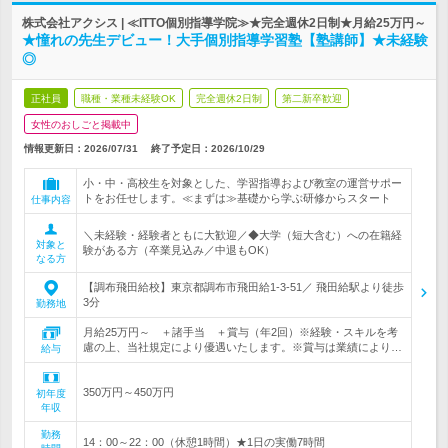
株式会社アクシス | ≪ITTO個別指導学院≫★完全週休2日制★月給25万円～
★憧れの先生デビュー！大手個別指導学習塾【塾講師】★未経験
◎
正社員
職種・業種未経験OK
完全週休2日制
第二新卒歓迎
女性のおしごと掲載中
情報更新日：2026/07/31
終了予定日：
2026/10/29
小・中・高校生を対象とした、学習指導および教室の運営サポー
トをお任せします。≪まずは≫基礎から学ぶ研修からスタート
仕事内容
＼未経験・経験者ともに大歓迎／◆大学（短大含む）への在籍経
対象と
験がある方（卒業見込み／中退もOK）
なる方
【調布飛田給校】東京都調布市飛田給1-3-51／ 飛田給駅より徒歩
3分
勤務地
月給25万円～ ＋諸手当 ＋賞与（年2回）※経験・スキルを考
慮の上、当社規定により優遇いたします。※賞与は業績により…
給与
350万円～450万円
初年度
年収
勤務
14：00～22：00（休憩1時間）★1日の実働7時間