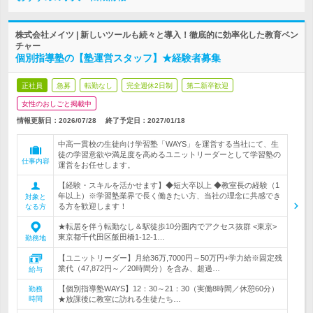
株式会社メイツ | 新しいツールも続々と導入！徹底的に効率化した教育ベン
チャー
個別指導塾の【塾運営スタッフ】★経験者募集
正社員
急募
転勤なし
完全週休2日制
第二新卒歓迎
女性のおしごと掲載中
情報更新日：2026/07/28
終了予定日：
2027/01/18
中高一貫校の生徒向け学習塾「WAYS」を運営する当社にて、生
徒の学習意欲や満足度を高めるユニットリーダーとして学習塾の
仕事内容
運営をお任せします。
【経験・スキルを活かせます】◆短大卒以上 ◆教室長の経験（1
年以上）※学習塾業界で長く働きたい方、当社の理念に共感でき
対象と
る方を歓迎します！
なる方
★転居を伴う転勤なし＆駅徒歩10分圏内でアクセス抜群 <東京>
東京都千代田区飯田橋1-12-1…
勤務地
【ユニットリーダー】月給36万,7000円～50万円+学力給※固定残
業代（47,872円～／20時間分）を含み、超過…
給与
【個別指導塾WAYS】12：30～21：30（実働8時間／休憩60分）
勤務
時間
★放課後に教室に訪れる生徒たち…