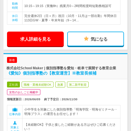
勤務
10:15～19:15（実働8h）残業月0～2時間程度時短勤務相談可
時間
完全週休2日（日＋月）祝日（10月・11月は一部出勤）年間休日
休日
休暇
113日GW・夏季・年末年始（9～14…
求人詳細を見る
気になる
新着
株式会社School Maker | 個別指導塾を愛知・岐阜で展開する教育企業
《愛知》個別指導塾の【教室運営】※教室長候補
正社員
職種・業種未経験OK
急募
第二新卒歓迎
女性のおしごと掲載中
情報更新日：2026/06/09
終了予定日：
2026/11/30
小中学生を対象にした個別指導塾「明海学院・明海ゼミナール・
明海プラス」の運営をお任せします！
仕事内容
【未経験OK】子供と接したご経験がある方はぜひご応募くださ
対象と
い！