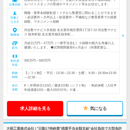
ルバイトスタッフの育成やマネジメント等をお任せします。
仕事内容
職種・業界未経験歓迎！イチから塾運営に関わることができます
＜必須要件＞大卒以上＜歓迎要件＞予備校など教育業界での就業
対象と
経験、マネジメント経験
なる方
河合塾マナビス氷室校 名古屋市南区豊田1丁目7-10 河合塾マナビ
ス 桜本町校 名古屋市南区桜本町…
勤務地
月給21万円～27万円（一律手当含む）※経験や能力を考慮の上、
優遇いたします。 ◆試用期間最長6ヵ月あり（待遇変更な…
給与
300万円～500万円
初年度
年収
【シフト制】・平日：13:30～22:30・土曜： 9:30～18:30or13:30
勤務
時間
～22:30・…
# ＼年間休日110日／週休2日制（シフト制）・有給休暇（入社半
休日
休暇
年経過後10日～最大20日付与）※連…
求人詳細を見る
気になる
大昭工業株式会社 | *日勤17時終業*残業手当全額支給*会社負担で大型免許