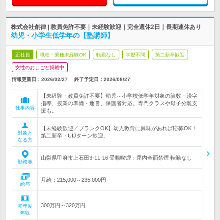
株式会社創律 | 教員免許不要｜未経験歓迎｜完全週休2日｜長期連休あり
幼児・小学生低学年の【塾講師】
正社員
職種・業種未経験OK
転勤なし
学歴不問
第二新卒歓迎
女性のおしごと掲載中
情報更新日：2026/02/27
終了予定日：
2026/08/27
【未経験・教員免許不要】幼児～小学校低学年対象の算数・漢字
指導、授業の準備・運営、保護者対応。専門クラスや母子分離支
仕事内容
援も。
【未経験歓迎／ブランクOK】幼児教育に興味があれば応募OK！
対象と
第二新卒・UIJターン歓迎。
なる方
山梨県甲府市上石田3-11-16 受動喫煙：屋内全面禁煙 転勤なし
勤務地
月給：215,000～235,000円
給与
300万円～320万円
初年度
年収