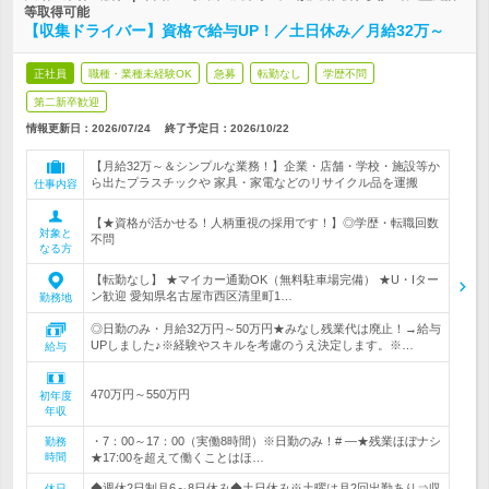
等取得可能
【収集ドライバー】資格で給与UP！／土日休み／月給32万～
正社員
職種・業種未経験OK
急募
転勤なし
学歴不問
第二新卒歓迎
情報更新日：2026/07/24
終了予定日：
2026/10/22
【月給32万～＆シンプルな業務！】企業・店舗・学校・施設等か
ら出たプラスチックや 家具・家電などのリサイクル品を運搬
仕事内容
【★資格が活かせる！人柄重視の採用です！】◎学歴・転職回数
対象と
不問
なる方
【転勤なし】 ★マイカー通勤OK（無料駐車場完備） ★U・Iター
ン歓迎 愛知県名古屋市西区清里町1…
勤務地
◎日勤のみ・月給32万円～50万円★みなし残業代は廃止！→給与
UPしました♪※経験やスキルを考慮のうえ決定します。※…
給与
470万円～550万円
初年度
年収
・7：00～17：00（実働8時間）※日勤のみ！# ―★残業ほぼナシ
勤務
時間
★17:00を超えて働くことはほ…
◆週休2日制月6～8日休み◆土日休み※土曜は月2回出勤あり⇒収
休日