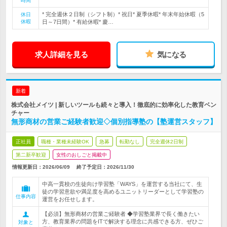
時間
* 完全週休２日制（シフト制）* 祝日* 夏季休暇* 年末年始休暇（5
休日
休暇
日～7日間）* 有給休暇* 慶…
求人詳細を見る
気になる
新着
株式会社メイツ | 新しいツールも続々と導入！徹底的に効率化した教育ベン
チャー
無形商材の営業ご経験者歓迎◇個別指導塾の【塾運営スタッフ】
正社員
職種・業種未経験OK
急募
転勤なし
完全週休2日制
第二新卒歓迎
女性のおしごと掲載中
情報更新日：2026/06/09
終了予定日：
2026/11/30
中高一貫校の生徒向け学習塾「WAYS」を運営する当社にて、生
徒の学習意欲や満足度を高めるユニットリーダーとして学習塾の
仕事内容
運営をお任せします。
【必須】無形商材の営業ご経験者 ◆学習塾業界で長く働きたい
方、教育業界の問題をITで解決する理念に共感できる方、ぜひご
対象と