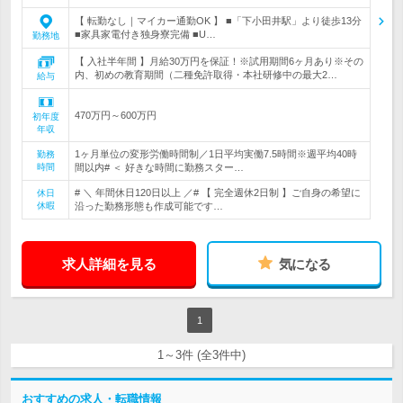
【 転勤なし｜マイカー通勤OK 】 ■「下小田井駅」より徒歩13分
■家具家電付き独身寮完備 ■U…
勤務地
【 入社半年間 】月給30万円を保証！※試用期間6ヶ月あり※その
内、初めの教育期間（二種免許取得・本社研修中の最大2…
給与
470万円～600万円
初年度
年収
1ヶ月単位の変形労働時間制／1日平均実働7.5時間※週平均40時
勤務
時間
間以内# ＜ 好きな時間に勤務スター…
# ＼ 年間休日120日以上 ／# 【 完全週休2日制 】ご自身の希望に
休日
休暇
沿った勤務形態も作成可能です…
求人詳細を見る
気になる
1
1～3件 (全3件中)
おすすめの求人・転職情報