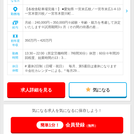
なる方
【各校舎駐車場完備！】 ■愛知県 一宮末広校／一宮市末広1-4-13
一宮木曽川校／一宮市木曽川町…
勤務地
月給：240,000円～350,000円※経験・年齢・能力を考慮して決定
いたします※試用期間3ヶ月（その間の待遇の差…
給与
350万円～420万円
初年度
年収
13:30～22:00（所定労働時間：7時間30分）休憩：60分※年間20
勤務
時間
回程度、始業時間の13：3…
# 週休2日制（日曜・祝日） 毎月、第5週目は連休になります
休日
休暇
※会社カレンダーによる。* 毎月29…
求人詳細を見る
気になる
気になる求人を気になるに保存しよう！
会員登録
簡単1分！
（無料）