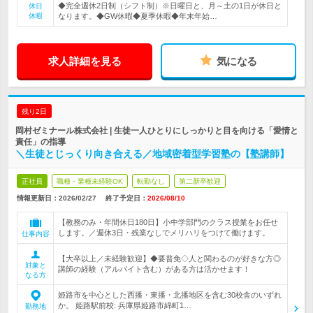
◆完全週休2日制（シフト制）※日曜日と、月～土の1日が休日と
休日
休暇
なります。◆GW休暇◆夏季休暇◆年末年始…
求人詳細を見る
気になる
残り2日
岡村ゼミナール株式会社 | 生徒一人ひとりにしっかりと目を向ける「愛情と
責任」の指導
＼生徒とじっくり向き合える／地域密着型学習塾の【塾講師】
正社員
職種・業種未経験OK
転勤なし
第二新卒歓迎
情報更新日：2026/02/27
終了予定日：
2026/08/10
【教務のみ・年間休日180日】小中学部門のクラス授業をお任せ
します。／週休3日・残業なしでメリハリをつけて働けます。
仕事内容
【大卒以上／未経験歓迎】◆要普免◇人と関わるのが好きな方◎
対象と
講師の経験（アルバイト含む）がある方は活かせます！
なる方
姫路市を中心とした西播・東播・北播地区を含む30校舎のいずれ
か。 姫路駅前校: 兵庫県姫路市綿町1…
勤務地