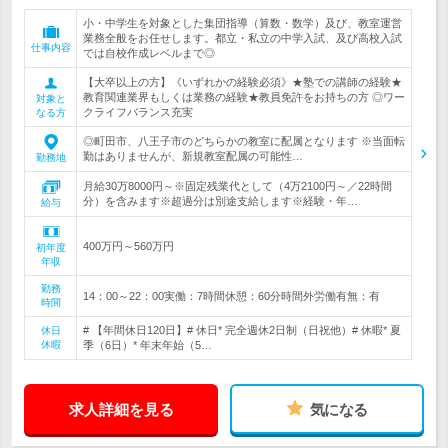
小・中学生を対象とした集団指導（算数・数学）及び、教室運営
業務全般をお任せします。都立・私立の中学入試、及び高校入試
仕事内容
では自校作成レベルまで◎
【大卒以上の方】《いずれかの経験必須》★塾での講師の経験★
教育関連業界もしくは業務の経験★教員免許をお持ちの方 ◎ワー
対象と
クライフバランス充実
なる方
◎町田市、八王子市のどちらかの教室に配属となります ※当面転
勤はありませんが、新規教室配属の可能性…
勤務地
月給30万8000円～※固定残業代として（4万2100円～／22時間
分）を含みます※超過分は別途支給します※経験・年…
給与
400万円～560万円
初年度
年収
勤務
14：00～22：00実働：7時間休憩：60分時間外労働有無：有
時間
# 【年間休日120日】# 休日* 完全週休2日制（日祝他）# 休暇* 夏
休日
休暇
季（6日）* 年末年始（5…
求人詳細を見る
気になる