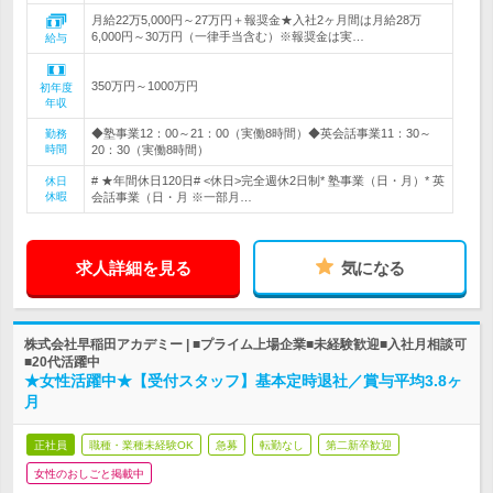
月給22万5,000円～27万円＋報奨金★入社2ヶ月間は月給28万
6,000円～30万円（一律手当含む）※報奨金は実…
給与
350万円～1000万円
初年度
年収
◆塾事業12：00～21：00（実働8時間）◆英会話事業11：30～
勤務
時間
20：30（実働8時間）
# ★年間休日120日# <休日>完全週休2日制* 塾事業（日・月）* 英
休日
休暇
会話事業（日・月 ※一部月…
求人詳細を見る
気になる
株式会社早稲田アカデミー | ■プライム上場企業■未経験歓迎■入社月相談可
■20代活躍中
★女性活躍中★【受付スタッフ】基本定時退社／賞与平均3.8ヶ
月
正社員
職種・業種未経験OK
急募
転勤なし
第二新卒歓迎
女性のおしごと掲載中