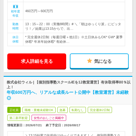
460万円～600万円
初年度
年収
13：15～22：00（実働8時間）# ＼「朝はゆっくり派」にピッタ
勤務
時間
リ！／始業は13:15からで、出…
* 完全週休2日制（毎週日曜＋他1日）※土日休みもOK* GW* 夏季
休日
休暇
休暇* 年末年始休暇* 有給休…
求人詳細を見る
気になる
株式会社ウィル | 【個別指導塾スクールIEを12教室運営】有休取得率80％以
上！
年収600万円へ、リアルな成長ルート公開中【教室運営】未経験
◎
正社員
職種・業種未経験OK
急募
転勤なし
完全週休2日制
第二新卒歓迎
女性のおしごと掲載中
情報更新日：2026/07/21
終了予定日：
2026/08/17
＼13:15始業で午前中はゆっくりできます！／ 個別指導塾スク