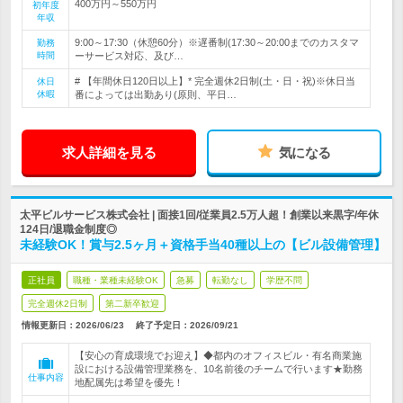
400万円～550万円
初年度
年収
9:00～17:30（休憩60分）※遅番制(17:30～20:00までのカスタマ
勤務
時間
ーサービス対応、及び…
# 【年間休日120日以上】* 完全週休2日制(土・日・祝)※休日当
休日
休暇
番によっては出勤あり(原則、平日…
求人詳細を見る
気になる
太平ビルサービス株式会社 | 面接1回/従業員2.5万人超！創業以来黒字/年休
124日/退職金制度◎
未経験OK！賞与2.5ヶ月＋資格手当40種以上の【ビル設備管理】
正社員
職種・業種未経験OK
急募
転勤なし
学歴不問
完全週休2日制
第二新卒歓迎
情報更新日：2026/06/23
終了予定日：
2026/09/21
【安心の育成環境でお迎え】◆都内のオフィスビル・有名商業施
設における設備管理業務を、10名前後のチームで行います★勤務
仕事内容
地配属先は希望を優先！