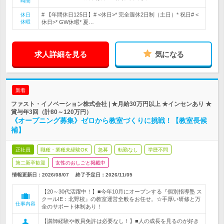
時間
# 【年間休日125日】# <休日>* 完全週休2日制（土日）* 祝日# <
休日
休暇
休日>* GW休暇* 夏…
求人詳細を見る
気になる
新着
ファスト・イノベーション株式会社 | ★月給30万円以上 ★インセンあり ★
賞与年3回（計80～120万円）
《オープニング募集》ゼロから教室づくりに挑戦！【教室長候
補】
正社員
職種・業種未経験OK
急募
転勤なし
学歴不問
第二新卒歓迎
女性のおしごと掲載中
情報更新日：2026/08/07
終了予定日：
2026/11/05
【20～30代活躍中！】■今年10月にオープンする『個別指導塾 ス
クールIE：北野校』の教室運営全般をお任せ。☆手厚い研修と万
仕事内容
全のサポート体制あり！
【講師経験や教員免許は必要なし！】■人の成長を見るのが好き