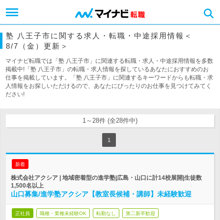
塾 八王子市に関する求人・転職・中途採用情報＜
8/7（金）更新＞
マイナビ転職では「塾 八王子市」に関連する転職・求人・中途採用情報を多数
掲載中!「塾 八王子市」の転職・求人情報を探しているあなたにおすすめのお
仕事を掲載しています。「塾 八王子市」に関連するキーワードからも転職・求
人情報をお探しいただけるので、あなたにぴったりのお仕事を見つけてみてく
ださい!
1～28件 (全28件中)
1
新着
株式会社アクシア | 地域密着型の進学塾|広島・山口に計14校展開|生徒数
1,500名以上
山口募集/進学塾アクシア【教室長候補・講師】未経験歓迎
正社員
職種・業種未経験OK
転勤なし
第二新卒歓迎