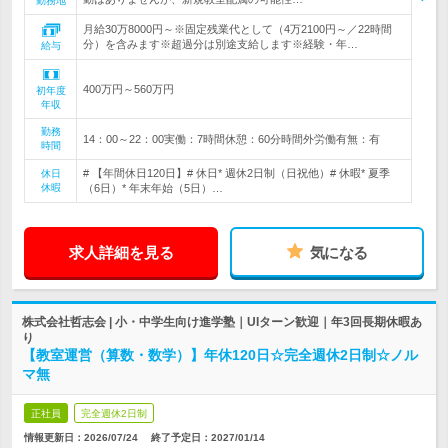
勤務地
月給30万8000円～※固定残業代として（4万2100円～／22時間
分）を含みます※超過分は別途支給します※経験・年…
給与
400万円～560万円
初年度
年収
勤務
14：00～22：00実働：7時間休憩：60分時間外労働有無：有
時間
# 【年間休日120日】# 休日* 週休2日制（日祝他）# 休暇* 夏季
休日
休暇
（6日）* 年末年始（5日）…
求人詳細を見る
気になる
株式会社哲志会 | 小・中学生向け進学塾｜UIターン歓迎｜年3回長期休暇あ
り
【教室運営（算数・数学）】年休120日☆完全週休2日制☆ノル
マ無
正社員
完全週休2日制
情報更新日：2026/07/24
終了予定日：
2027/01/14