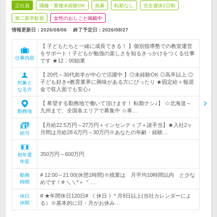
正社員
職種・業種未経験OK
急募
転勤なし
完全週休2日制
第二新卒歓迎
女性のおしごと掲載中
情報更新日：2026/08/06
終了予定日：
2026/08/27
【 子どもたちと一緒に成長できる！ 】個別指導塾での教室運営
をサポート！子どもが勉強の楽しさを知るきっかけをつくる仕事
仕事内容
です ★12：00始業
【 20代～30代前半が中心で活躍中 】◎未経験OK ◎高卒以上 ◎
子ども好き×教育業界に興味がある方にぴったり ★固定給＋報奨
対象と
金で収入面でも安心♪
なる方
【 希望する勤務地で働いて頂けます！ 転勤ナシ♪】 ☆北海道～
九州まで、全国各エリアで募集中 ☆車…
勤務地
【月給22.5万円～27万円＋インセンティブ＋諸手当】★入社2ヶ
月間は月給28.6万円～30万円※あなたの年齢・経験…
給与
350万円～600万円
初年度
年収
# 12:00～21:00(休憩1時間)※残業は 月平均10時間以内 と少な
勤務
時間
めです！# ＼＼*＋『 …
# ★年間休日120日# 《 休日 》* 月8日以上(当社カレンダーによ
休日
休暇
る）※基本的に日・月がお休み…