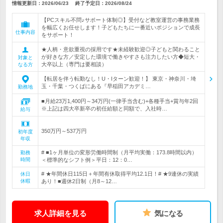
情報更新日：2026/06/23
終了予定日：
2026/08/24
【PCスキル不問♪サポート体制◎】受付など教室運営の事務業務
を幅広くお任せします！子どもたちに一番近いポジションで成長
仕事内容
をサポート！
★人柄・意欲重視の採用です★未経験歓迎◎子どもと関わること
が好きな方／安定した環境で働きやすさも注力したい方◆短大・
対象と
大卒以上（専門は要相談）
なる方
【転居を伴う転勤なし！U・Iターン歓迎！】 東京・神奈川・埼
玉・千葉・つくばにある『早稲田アカデミ…
勤務地
■月給23万1,400円～34万円(一律手当含む)+各種手当+賞与年2回
※上記は四大卒新卒の初任給額と同額で、入社時…
給与
350万円～537万円
初年度
年収
# ■1ヶ月単位の変形労働時間制（月平均実働：173.8時間以内）
勤務
時間
＜標準的なシフト例＞平日：12：0…
# ★年間休日115日＋年間有休取得平均12.1日！# ★9連休の実績
休日
休暇
あり！■週休2日制（月8～12…
求人詳細を見る
気になる