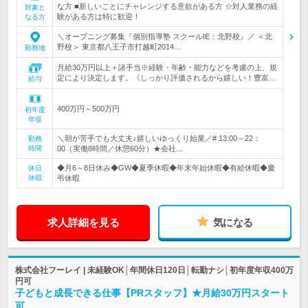
な方 ■新しいことにチャレンジする意欲がある方 ☆対人業務の経
対象と
験がある方は特に歓迎！
なる方
＼オープニング募集『個別指導塾 スクールIE：北野校』／ ＜北
野校＞ 東京都八王子市打越町2014…
勤務地
月給30万円以上＋諸手当※経験・年齢・能力などを考慮の上、規
定により決定します。《しっかり評価されるから嬉しい！豊富…
給与
400万円～500万円
初年度
年収
＼朝が苦手でも大丈夫♪嬉しいゆっくり始業／# 13:00～22：
勤務
時間
00（実働8時間／休憩60分）★会社…
◆月6～8日休み◆GW◆夏季休暇◆年末年始休暇◆有給休暇◆慶
休日
休暇
弔休暇
求人詳細を見る
気になる
株式会社フーレイ | 未経験OK│年間休日120日│転勤ナシ│初年度年収400万
円可
子どもと成長できる仕事【PRスタッフ】★月給30万円スタート
可