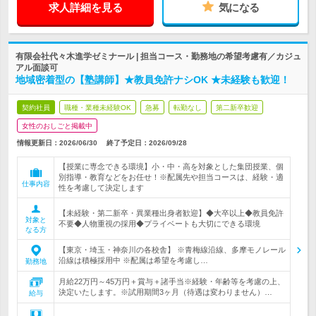
求人詳細を見る
気になる
有限会社代々木進学ゼミナール | 担当コース・勤務地の希望考慮有／カジュ
アル面談可
地域密着型の【塾講師】★教員免許ナシOK ★未経験も歓迎！
契約社員
職種・業種未経験OK
急募
転勤なし
第二新卒歓迎
女性のおしごと掲載中
情報更新日：2026/06/30
終了予定日：
2026/09/28
【授業に専念できる環境】小・中・高を対象とした集団授業、個
別指導・教育などをお任せ！※配属先や担当コースは、経験・適
仕事内容
性を考慮して決定します
【未経験・第二新卒・異業種出身者歓迎】◆大卒以上◆教員免許
対象と
不要◆人物重視の採用◆プライベートも大切にできる環境
なる方
【東京・埼玉・神奈川の各校舎】 ※青梅線沿線、多摩モノレール
沿線は積極採用中 ※配属は希望を考慮し…
勤務地
月給22万円～45万円＋賞与＋諸手当※経験・年齢等を考慮の上、
決定いたします。※試用期間3ヶ月（待遇は変わりません）…
給与