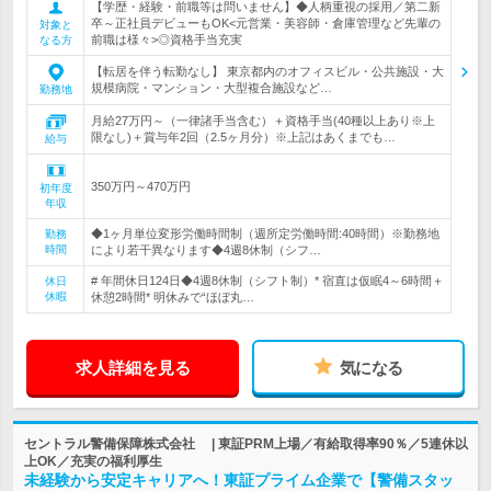
【学歴・経験・前職等は問いません】◆人柄重視の採用／第二新
卒～正社員デビューもOK<元営業・美容師・倉庫管理など先輩の
対象と
前職は様々>◎資格手当充実
なる方
【転居を伴う転勤なし】 東京都内のオフィスビル・公共施設・大
規模病院・マンション・大型複合施設など…
勤務地
月給27万円～（一律諸手当含む）＋資格手当(40種以上あり※上
限なし)＋賞与年2回（2.5ヶ月分）※上記はあくまでも…
給与
350万円～470万円
初年度
年収
◆1ヶ月単位変形労働時間制（週所定労働時間:40時間）※勤務地
勤務
時間
により若干異なります◆4週8休制（シフ…
# 年間休日124日◆4週8休制（シフト制）* 宿直は仮眠4～6時間＋
休日
休暇
休憩2時間* 明休みで“ほぼ丸…
求人詳細を見る
気になる
セントラル警備保障株式会社 | 東証PRM上場／有給取得率90％／5連休以
上OK／充実の福利厚生
未経験から安定キャリアへ！東証プライム企業で【警備スタッ