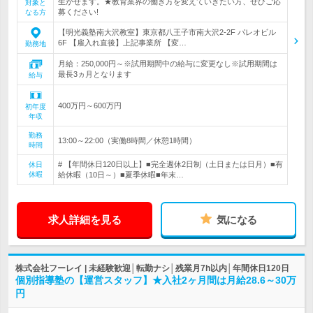
生かせます。★教育業界の働き方を変えていきたい方、ぜひご応
対象と
募ください!
なる方
【明光義塾南大沢教室】東京都八王子市南大沢2-2F パレオビル
6F 【雇入れ直後】上記事業所 【変…
勤務地
月給：250,000円～※試用期間中の給与に変更なし※試用期間は
最長3ヵ月となります
給与
400万円～600万円
初年度
年収
勤務
13:00～22:00（実働8時間／休憩1時間）
時間
# 【年間休日120日以上】■完全週休2日制（土日または日月）■有
休日
休暇
給休暇（10日～）■夏季休暇■年末…
求人詳細を見る
気になる
株式会社フーレイ | 未経験歓迎│転勤ナシ│残業月7h以内│年間休日120日
個別指導塾の【運営スタッフ】★入社2ヶ月間は月給28.6～30万
円