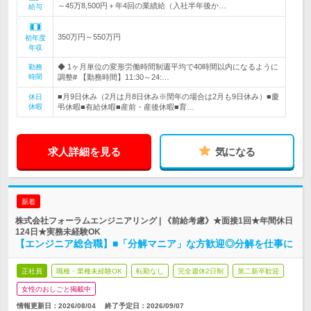
～45万8,500円＋年4回の業績給（入社半年後か…
給与
350万円～550万円
初年度
年収
◆ 1ヶ月単位の変形労働時間制週平均で40時間以内になるように
勤務
時間
調整# 【勤務時間】11:30～24:…
■月9日休み（2月は月8日休み※閏年の場合は2月も9日休み）■慶
休日
休暇
弔休暇■有給休暇■産前・産後休暇■育…
求人詳細を見る
気になる
新着
株式会社フォーラムエンジニアリング | 《前給考慮》★面接1回★年間休日
124日★実務未経験OK
【エンジニア総合職】■「分解マニア」な方歓迎◎分解を仕事に
正社員
職種・業種未経験OK
転勤なし
完全週休2日制
第二新卒歓迎
女性のおしごと掲載中
情報更新日：2026/08/04
終了予定日：
2026/09/07