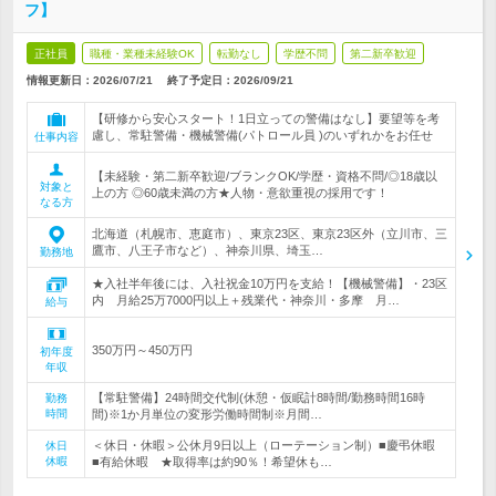
フ】
正社員
職種・業種未経験OK
転勤なし
学歴不問
第二新卒歓迎
情報更新日：2026/07/21
終了予定日：
2026/09/21
【研修から安心スタート！1日立っての警備はなし】要望等を考
慮し、常駐警備・機械警備(パトロール員 )のいずれかをお任せ
仕事内容
【未経験・第二新卒歓迎/ブランクOK/学歴・資格不問/◎18歳以
対象と
上の方 ◎60歳未満の方★人物・意欲重視の採用です！
なる方
北海道（札幌市、恵庭市）、東京23区、東京23区外（立川市、三
鷹市、八王子市など）、神奈川県、埼玉…
勤務地
★入社半年後には、入社祝金10万円を支給！【機械警備】・23区
内 月給25万7000円以上＋残業代・神奈川・多摩 月…
給与
350万円～450万円
初年度
年収
【常駐警備】24時間交代制(休憩・仮眠計8時間/勤務時間16時
勤務
時間
間)※1か月単位の変形労働時間制※月間…
＜休日・休暇＞公休月9日以上（ローテーション制）■慶弔休暇
休日
休暇
■有給休暇 ★取得率は約90％！希望休も…