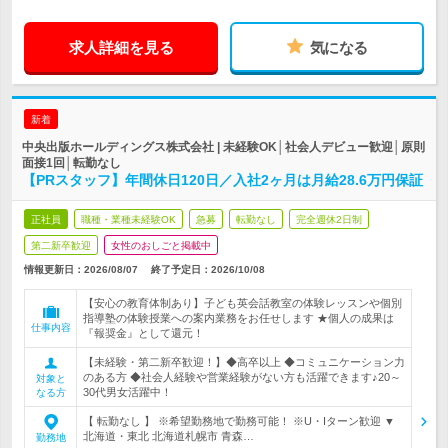
求人詳細を見る
気になる
新着
中央出版ホールディングス株式会社 | 未経験OK│社会人デビュー歓迎│原則
面接1回│転勤なし
【PRスタッフ】年間休日120日／入社2ヶ月は月給28.6万円保証
正社員
職種・業種未経験OK
急募
転勤なし
完全週休2日制
第二新卒歓迎
女性のおしごと掲載中
情報更新日：2026/08/07
終了予定日：
2026/10/08
【安心の教育体制あり】子ども英会話教室の体験レッスンや個別
指導塾の体験授業への案内業務をお任せします ★個人の成果は
仕事内容
『報奨金』として還元！
【未経験・第二新卒歓迎！】◆高卒以上 ◆コミュニケーション力
のある方 ◆社会人経験や営業経験がない方も活躍できます♪20～
対象と
30代男女活躍中！
なる方
【 転勤なし 】 ※希望勤務地で勤務可能！ ※U・Iターン歓迎 ▼
北海道・東北 北海道札幌市 青森…
勤務地