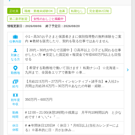
正社員
職種・業種未経験OK
急募
転勤なし
完全週休2日制
第二新卒歓迎
女性のおしごと掲載中
情報更新日：2026/08/06
終了予定日：
2026/08/20
小1～高3のお子さまと保護者さまに個別指導塾の無料体験をご案
内 ★教材を販売したり、契約を取る仕事ではありません
仕事内容
【 20代～30代が中心で活躍中 】◎高卒以上 ◎子ども関わる仕事
がしたい方 ★安定した固定給＋報奨金で年収600万円以上も目指
対象と
せる
なる方
【 希望する勤務地で働いて頂けます！ 転勤ナシ♪】 ☆北海道～
九州まで、全国各エリアで募集中 ☆車…
勤務地
【月給22.5万円～27万円＋インセンティブ＋諸手当】★入社2ヶ
月間は月給28.6万円～30万円※あなたの年齢・経験…
給与
350万円～600万円
初年度
年収
# 12:00～21:00(休憩1時間)※残業は 月平均10時間以内 と少な
勤務
時間
めです！# ＼＼*＋『 …
# ★年間休日120日# 《 休日 》* 月8日以上(当社カレンダーによ
休日
休暇
る）※基本的に日・月がお休み…