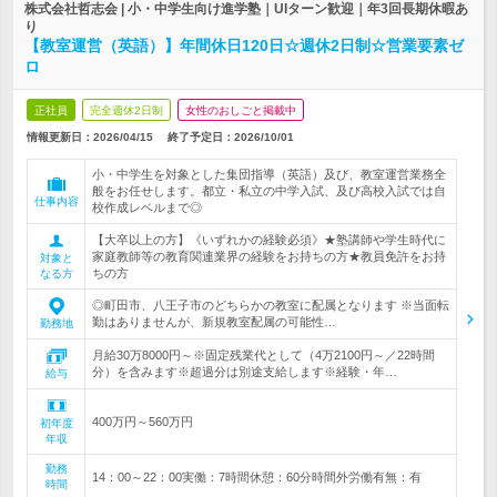
株式会社哲志会 | 小・中学生向け進学塾｜UIターン歓迎｜年3回長期休暇あ
り
【教室運営（英語）】年間休日120日☆週休2日制☆営業要素ゼ
ロ
正社員
完全週休2日制
女性のおしごと掲載中
情報更新日：2026/04/15
終了予定日：
2026/10/01
小・中学生を対象とした集団指導（英語）及び、教室運営業務全
般をお任せします。都立・私立の中学入試、及び高校入試では自
仕事内容
校作成レベルまで◎
【大卒以上の方】《いずれかの経験必須》★塾講師や学生時代に
家庭教師等の教育関連業界の経験をお持ちの方★教員免許をお持
対象と
ちの方
なる方
◎町田市、八王子市のどちらかの教室に配属となります ※当面転
勤はありませんが、新規教室配属の可能性…
勤務地
月給30万8000円～※固定残業代として（4万2100円～／22時間
分）を含みます※超過分は別途支給します※経験・年…
給与
400万円～560万円
初年度
年収
勤務
14：00～22：00実働：7時間休憩：60分時間外労働有無：有
時間