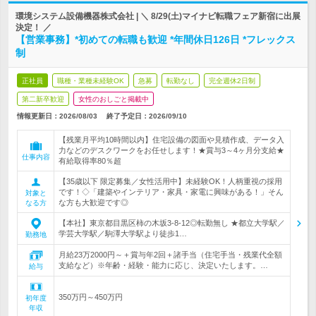
環境システム設備機器株式会社 | ＼ 8/29(土)マイナビ転職フェア新宿に出展
決定！ ／
【営業事務】*初めての転職も歓迎 *年間休日126日 *フレックス
制
正社員
職種・業種未経験OK
急募
転勤なし
完全週休2日制
第二新卒歓迎
女性のおしごと掲載中
情報更新日：2026/08/03
終了予定日：
2026/09/10
【残業月平均10時間以内】住宅設備の図面や見積作成、データ入
力などのデスクワークをお任せします！★賞与3～4ヶ月分支給★
仕事内容
有給取得率80％超
【35歳以下 限定募集／女性活用中】未経験OK！人柄重視の採用
です！◇「建築やインテリア・家具・家電に興味がある！」そん
対象と
な方も大歓迎です◎
なる方
【本社】東京都目黒区柿の木坂3-8-12◎転勤無し ★都立大学駅／
学芸大学駅／駒澤大学駅より徒歩1…
勤務地
月給23万2000円～＋賞与年2回＋諸手当（住宅手当・残業代全額
支給など）※年齢・経験・能力に応じ、決定いたします。…
給与
350万円～450万円
初年度
年収