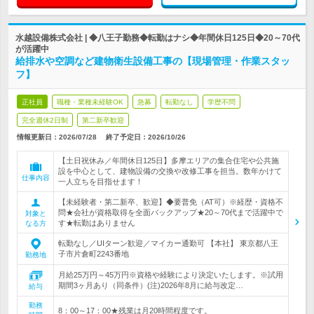
水越設備株式会社 | ◆八王子勤務◆転勤はナシ◆年間休日125日◆20～70代
が活躍中
給排水や空調など建物衛生設備工事の【現場管理・作業スタッ
フ】
正社員
職種・業種未経験OK
急募
転勤なし
学歴不問
完全週休2日制
第二新卒歓迎
情報更新日：2026/07/28
終了予定日：
2026/10/26
【土日祝休み／年間休日125日】多摩エリアの集合住宅や公共施
設を中心として、建物設備の交換や改修工事を担当。数年かけて
仕事内容
一人立ちを目指せます！
【未経験者・第二新卒、歓迎】◆要普免（AT可）※経歴・資格不
問★会社が資格取得を全面バックアップ★20～70代まで活躍中で
対象と
す★転勤はありません
なる方
転勤なし／UIターン歓迎／マイカー通勤可 【本社】 東京都八王
子市片倉町2243番地
勤務地
月給25万円～45万円※資格や経験により決定いたします。※試用
期間3ヶ月あり（同条件）(注)2026年8月に給与改定…
給与
勤務
8：00～17：00★残業は月20時間程度です。