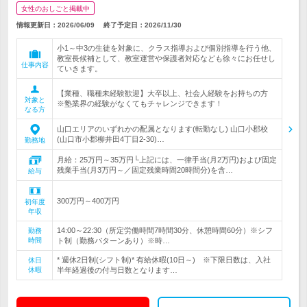
女性のおしごと掲載中
情報更新日：2026/06/09
終了予定日：
2026/11/30
小1～中3の生徒を対象に、クラス指導および個別指導を行う他、
教室長候補として、教室運営や保護者対応なども徐々にお任せし
仕事内容
ていきます。
【業種、職種未経験歓迎】大卒以上、社会人経験をお持ちの方
対象と
※塾業界の経験がなくてもチャレンジできます！
なる方
山口エリアのいずれかの配属となります(転勤なし) 山口小郡校
(山口市小郡柳井田4丁目2‐30)…
勤務地
月給：25万円～35万円└上記には、一律手当(月2万円)および固定
残業手当(月3万円～／固定残業時間20時間分)を含…
給与
300万円～400万円
初年度
年収
14:00～22:30（所定労働時間7時間30分、休憩時間60分）※シフ
勤務
時間
ト制（勤務パターンあり）※時…
* 週休2日制(シフト制)* 有給休暇(10日～) ※下限日数は、入社
休日
休暇
半年経過後の付与日数となります…