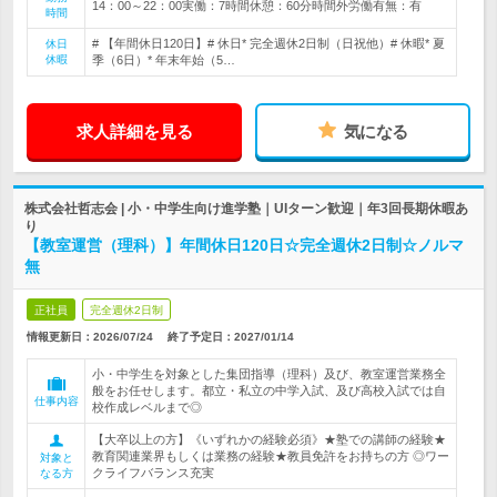
14：00～22：00実働：7時間休憩：60分時間外労働有無：有
時間
# 【年間休日120日】# 休日* 完全週休2日制（日祝他）# 休暇* 夏
休日
休暇
季（6日）* 年末年始（5…
求人詳細を見る
気になる
株式会社哲志会 | 小・中学生向け進学塾｜UIターン歓迎｜年3回長期休暇あ
り
【教室運営（理科）】年間休日120日☆完全週休2日制☆ノルマ
無
正社員
完全週休2日制
情報更新日：2026/07/24
終了予定日：
2027/01/14
小・中学生を対象とした集団指導（理科）及び、教室運営業務全
般をお任せします。都立・私立の中学入試、及び高校入試では自
仕事内容
校作成レベルまで◎
【大卒以上の方】《いずれかの経験必須》★塾での講師の経験★
教育関連業界もしくは業務の経験★教員免許をお持ちの方 ◎ワー
対象と
クライフバランス充実
なる方