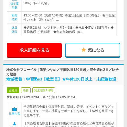
300万円～750万円
初年度
年収
13:30～22:00（実働7.5時間）※週1回会議（12:00開始）有※生産
勤務
時間
性の向上「3M（ムダ、…
◆週休2日制（シフト制／月6～8日）◆祝日◆GW（3日程度）◆
休日
休暇
夏季休暇（7日程度）◆年末年始休暇（5…
求人詳細を見る
気になる
株式会社フローベル | 残業少なめ／年間休日120日超／完全週休2日／駅チ
カ勤務
地域密着！学習塾の【教室長】★年休120日以上・未経験歓迎
正社員
急募
完全週休2日制
情報更新日：2026/07/14
終了予定日：
2027/01/04
学習塾運営全般や保護者対応、講師の管理、イベント企画などを
担当します。生徒の成長をサポートしながら、主体性を発揮でき
仕事内容
る仕事です。
【未経験者も歓迎】保護者対応や塾運営経験など教育業界経験が