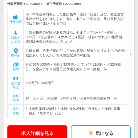
情報更新日：2026/04/15
終了予定日：
2026/10/01
小・中学生を対象とした集団指導（国語・社会）及び、教室運営
業務全般をお任せします。都立・私立の中学入試、及び高校入試
仕事内容
では自校作成レベルまで◎
【集団指導の経験がある方は活かせます／アルバイト経験も
OK◎】《必須要件》★大卒以上★国語・社会いずれかの集団指
対象と
導経験★教員免許をお持ちの方
なる方
◎町田市、八王子市のどちらかの教室に配属となります ※当面転
勤はありませんが、新規教室配属の可能性…
勤務地
月給30万8000円～※固定残業代として（4万2100円～／22時間
分）を含みます※超過分は別途支給します※経験・年…
給与
500万円～560万円
初年度
年収
勤務
14：00～22：00実働：7時間休憩：60分時間外労働有無：有
時間
# 【年間休日120日】# 休日* 週休2日制（日祝他）# 休暇* 夏季
休日
休暇
（6日）* 年末年始（5日）…
求人詳細を見る
気になる