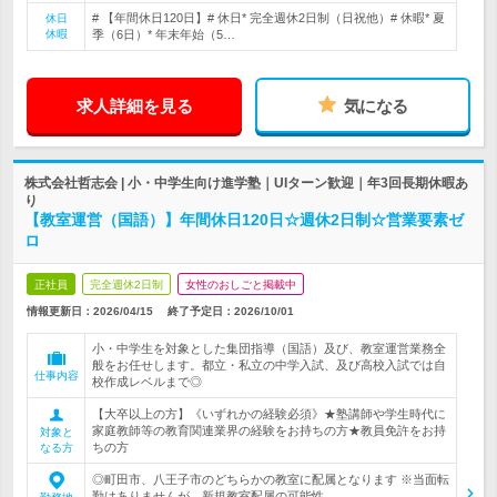
# 【年間休日120日】# 休日* 完全週休2日制（日祝他）# 休暇* 夏
休日
休暇
季（6日）* 年末年始（5…
求人詳細を見る
気になる
株式会社哲志会 | 小・中学生向け進学塾｜UIターン歓迎｜年3回長期休暇あ
り
【教室運営（国語）】年間休日120日☆週休2日制☆営業要素ゼ
ロ
正社員
完全週休2日制
女性のおしごと掲載中
情報更新日：2026/04/15
終了予定日：
2026/10/01
小・中学生を対象とした集団指導（国語）及び、教室運営業務全
般をお任せします。都立・私立の中学入試、及び高校入試では自
仕事内容
校作成レベルまで◎
【大卒以上の方】《いずれかの経験必須》★塾講師や学生時代に
家庭教師等の教育関連業界の経験をお持ちの方★教員免許をお持
対象と
ちの方
なる方
◎町田市、八王子市のどちらかの教室に配属となります ※当面転
勤はありませんが、新規教室配属の可能性…