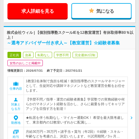
求人詳細を見る
気になる
株式会社ウィル | 【個別指導塾スクールIEを12教室運営】有休取得率80％以
上！
～選考アドバイザー付き求人～【教室運営】☆経験者募集
正社員
急募
転勤なし
学歴不問
完全週休2日制
女性のおしごと掲載中
情報更新日：2026/07/31
終了予定日：
2027/01/21
1教室2名体制で負担を軽減！個別指導塾のスクールマネージャー
として、生徒対応や講師マネジメントなど教室運営全般をお任せ
仕事内容
します。
【学歴不問／指導・運営の経験者募集】学習塾での実務経験や何
らかのマネジメント経験を活かし、さらに裁量を持ってキャリア
対象と
アップを目指す方を歓迎！
なる方
★転居を伴う転勤なし・マイカー通勤OK！ 希望を最大限考慮し
て、東京都内の12教室いずれかに配属し…
勤務地
月給30万円～35万円＋諸手当＋賞与（年2回）※経験・スキル・
年齢などを考慮の上、決定いたします。※試用期間／3ヶ月…
給与