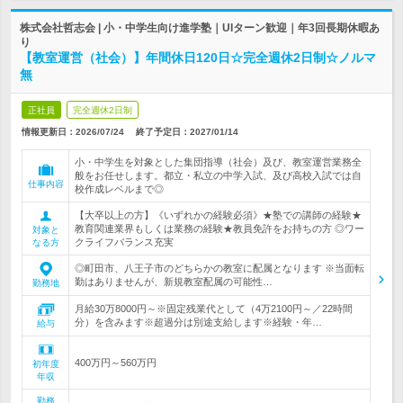
株式会社哲志会 | 小・中学生向け進学塾｜UIターン歓迎｜年3回長期休暇あ
り
【教室運営（社会）】年間休日120日☆完全週休2日制☆ノルマ
無
正社員
完全週休2日制
情報更新日：2026/07/24
終了予定日：
2027/01/14
小・中学生を対象とした集団指導（社会）及び、教室運営業務全
般をお任せします。都立・私立の中学入試、及び高校入試では自
仕事内容
校作成レベルまで◎
【大卒以上の方】《いずれかの経験必須》★塾での講師の経験★
教育関連業界もしくは業務の経験★教員免許をお持ちの方 ◎ワー
対象と
クライフバランス充実
なる方
◎町田市、八王子市のどちらかの教室に配属となります ※当面転
勤はありませんが、新規教室配属の可能性…
勤務地
月給30万8000円～※固定残業代として（4万2100円～／22時間
分）を含みます※超過分は別途支給します※経験・年…
給与
400万円～560万円
初年度
年収
勤務