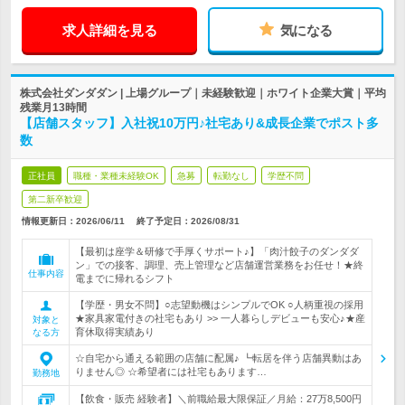
求人詳細を見る
気になる
株式会社ダンダダン | 上場グループ｜未経験歓迎｜ホワイト企業大賞｜平均
残業月13時間
【店舗スタッフ】入社祝10万円♪社宅あり&成長企業でポスト多
数
正社員
職種・業種未経験OK
急募
転勤なし
学歴不問
第二新卒歓迎
情報更新日：2026/06/11
終了予定日：
2026/08/31
【最初は座学＆研修で手厚くサポート♪】「肉汁餃子のダンダダ
ン」での接客、調理、売上管理など店舗運営業務をお任せ！★終
仕事内容
電までに帰れるシフト
【学歴・男女不問】○志望動機はシンプルでOK ○人柄重視の採用
★家具家電付きの社宅もあり >> 一人暮らしデビューも安心♪★産
対象と
育休取得実績あり
なる方
☆自宅から通える範囲の店舗に配属♪ ┗転居を伴う店舗異動はあ
りません◎ ☆希望者には社宅もあります…
勤務地
【飲食・販売 経験者】＼前職給最大限保証／月給：27万8,500円