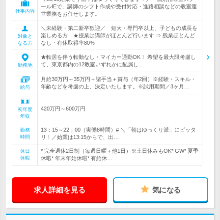
ールIEで、講師のシフト作成や受付対応・進路相談などの教室運
仕事内容
営業務をお任せします。
＼未経験・第二新卒歓迎／ 短大・専門卒以上、子どもの成長を
楽しめる方 ★授業は講師がほとんど行います ⇒ 残業ほとんど
対象と
なし・有休取得率80%
なる方
★転居を伴う転勤なし・マイカー通勤OK！ 希望を最大限考慮し
て、東京都内の12教室いずれかに配属し…
勤務地
月給30万円～35万円＋諸手当＋賞与（年2回）※経験・スキル・
年齢などを考慮の上、決定いたします。※試用期間／3ヶ月…
給与
420万円～600万円
初年度
年収
13：15～22：00（実働8時間）# ＼「朝はゆっくり派」にピッタ
勤務
時間
リ！／始業は13:15からで、出…
* 完全週休2日制（毎週日曜＋他1日）※土日休みもOK* GW* 夏季
休日
休暇
休暇* 年末年始休暇* 有給休…
求人詳細を見る
気になる