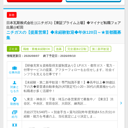
新着
日本瓦斯株式会社 | (ニチガス)【東証プライム上場】◆マイナビ転職フェア
出展@町田
ニチガスの【提案営業】◆未経験歓迎◆年休120日～★首都圏募
集
正社員
職種・業種未経験OK
急募
完全週休2日制
第二新卒歓迎
情報更新日：2026/08/07
終了予定日：
2026/09/10
【研修充実＆資格取得支援制度あり】LPガス・都市ガス・電力・
付帯サービスの提案、アフターフォローをお任せします。社会イ
仕事内容
ンフラを支える仕事です！
【未経験・第二新卒歓迎！専門知識不要！】◆高卒以上◆38歳以
下の方◆要普通自動車免許(AT限定可)☆20～30代の異業種からの
対象と
転職者が多く活躍中！
なる方
＼東京・神奈川・千葉・埼玉の各営業所で募集中／ 【東京】 渋
谷区、中央区、世田谷区、大田区、練馬区…
勤務地
月給27万9,540円～＋別途手当＋賞与2回(昨年度実績4.5カ月分)※
経験・能力を考慮の上、当社規定により決定しま…
給与