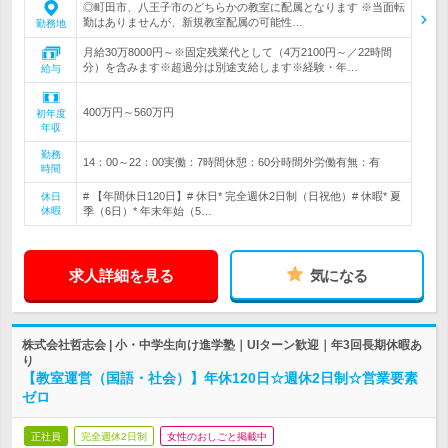
◎町田市、八王子市のどちらかの教室に配属となります ※当面転
勤はありませんが、新規教室配属の可能性…
勤務地
月給30万8000円～※固定残業代として（4万2100円～／22時間
分）を含みます※超過分は別途支給します※経験・年…
給与
400万円～560万円
初年度
年収
勤務
14：00～22：00実働：7時間休憩：60分時間外労働有無：有
時間
# 【年間休日120日】# 休日* 完全週休2日制（日祝他）# 休暇* 夏
休日
休暇
季（6日）* 年末年始（5…
求人詳細を見る
気になる
株式会社哲志会 | 小・中学生向け進学塾｜UIターン歓迎｜年3回長期休暇あ
り
【教室運営（国語・社会）】年休120日☆週休2日制☆営業要素
ゼロ
正社員
完全週休2日制
女性のおしごと掲載中