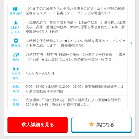
【今までのご経験を活かせるお仕事をご紹介】設計や実験の補助
業務からスタート！着実にステップアップが可能です！
仕事内容
＜現在の給与、希望年収を考慮＞【理系卒歓迎！】高卒以上/工業
高校・高専・整備士学校卒・大学で理系を専攻された方★第二新
対象と
卒歓迎☆9月入社歓迎
なる方
≪転居を伴う転勤なし≫ ★お住まいの地域を考慮の上、プロジェ
クトをご紹介します！ 首都圏/関東/関…
勤務地
月給27万円～55万円+時間外労働分（1分単位で全額支給）＋賞与
（年2回）★上記金額には月1万円の住宅手当が一律で含…
給与
450万円～900万円
初年度
年収
9:00～18:00（休憩時間12:00～13:00）※実働8時間※就業先によ
勤務
時間
り多少変動あり※平均残…
完全週休2日制(土日休み)・祝日※就業先により変動■年間休日
休日
休暇
124日※入社時に有休付与(初年度最大1…
求人詳細を見る
気になる