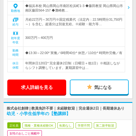
◆福浜本校 岡山県岡山市南区松浜町1-3 ◆藤田教室 岡山県岡山市
南区藤田564-157 ◆灘崎教…
勤務地
月給22万円～30万円※固定残業代（法定内：22.5時間分31,750円
～）を含む。超過分は別途支給。※経験・能力等…
給与
300万円～400万円
初年度
年収
勤務
◆13:30～22:00* 実働／6時間40分* 休憩／110分* 時間外労働／有
時間
年間休日120日* 完全週休2日制（日曜日＋他1日）※相談しなが
休日
休暇
らシフト調整しています。夏期講習中は…
求人詳細を見る
気になる
株式会社創律 | 教員免許不要｜未経験歓迎｜完全週休2日｜長期連休あり
幼児・小学生低学年の【塾講師】
正社員
職種・業種未経験OK
転勤なし
学歴不問
第二新卒歓迎
女性のおしごと掲載中