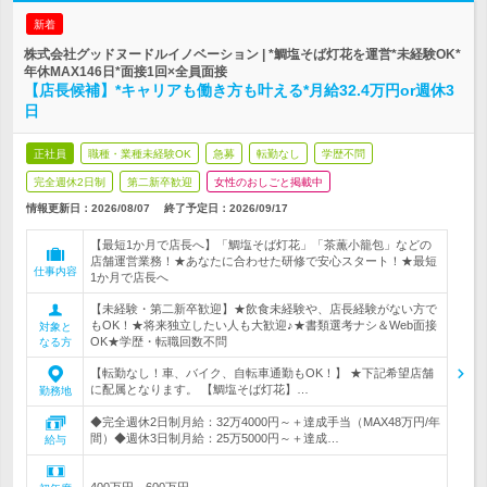
新着
株式会社グッドヌードルイノベーション | *鯛塩そば灯花を運営*未経験OK*
年休MAX146日*面接1回×全員面接
【店長候補】*キャリアも働き方も叶える*月給32.4万円or週休3
日
正社員
職種・業種未経験OK
急募
転勤なし
学歴不問
完全週休2日制
第二新卒歓迎
女性のおしごと掲載中
情報更新日：2026/08/07
終了予定日：
2026/09/17
【最短1か月で店長へ】「鯛塩そば灯花」「茶薫小籠包」などの
店舗運営業務！★あなたに合わせた研修で安心スタート！★最短
仕事内容
1か月で店長へ
【未経験・第二新卒歓迎】★飲食未経験や、店長経験がない方で
もOK！★将来独立したい人も大歓迎♪★書類選考ナシ＆Web面接
対象と
OK★学歴・転職回数不問
なる方
【転勤なし！車、バイク、自転車通勤もOK！】 ★下記希望店舗
に配属となります。 【鯛塩そば灯花】…
勤務地
◆完全週休2日制月給：32万4000円～＋達成手当（MAX48万円/年
間）◆週休3日制月給：25万5000円～＋達成…
給与
400万円～600万円