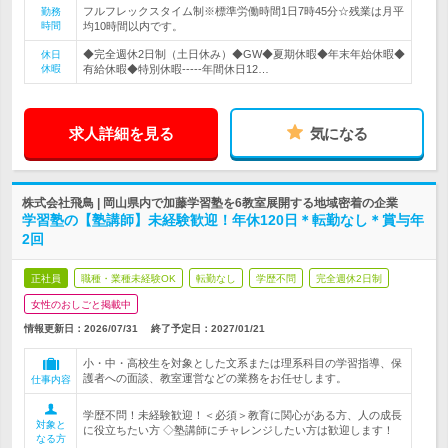
フルフレックスタイム制※標準労働時間1日7時45分☆残業は月平
勤務
時間
均10時間以内です。
◆完全週休2日制（土日休み）◆GW◆夏期休暇◆年末年始休暇◆
休日
休暇
有給休暇◆特別休暇-----年間休日12…
求人詳細を見る
気になる
株式会社飛鳥 | 岡山県内で加藤学習塾を6教室展開する地域密着の企業
学習塾の【塾講師】未経験歓迎！年休120日＊転勤なし＊賞与年
2回
正社員
職種・業種未経験OK
転勤なし
学歴不問
完全週休2日制
女性のおしごと掲載中
情報更新日：2026/07/31
終了予定日：
2027/01/21
小・中・高校生を対象とした文系または理系科目の学習指導、保
護者への面談、教室運営などの業務をお任せします。
仕事内容
学歴不問！未経験歓迎！＜必須＞教育に関心がある方、人の成長
対象と
に役立ちたい方 ◇塾講師にチャレンジしたい方は歓迎します！
なる方