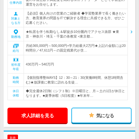
仕事内容
運営をお任せします。
【必須】個人向けの営業のご経験者 ◆学習塾業界で長く働きたい
方、教育業界の問題をITで解決する理念に共感できる方、ぜひご
対象と
応募ください。
なる方
★転居を伴う転勤なし＆駅徒歩10分圏内でアクセス抜群 ★東
京・神奈川・埼玉・千葉の各教室 <東京都…
勤務地
月給365,000円～500,000円+学力給最大2万円★上記の金額には20
時間分／47,611円～の固定残業代が含…
給与
430万円～540万円
初年度
年収
【個別指導塾WAYS】12：30～21：30(実働8時間、休憩1時間含
勤務
時間
む)★放課後に教室に訪れる生徒…
◆完全週休2日制（シフト制）※日曜日と、月～土の1日が休日と
休日
休暇
なります。■夏季休暇（5日程度）■年末年…
求人詳細を見る
気になる
新着