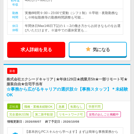
初年度
年収
実働8時間９:00～23:00で変動（シフト制）※早朝・夜勤勤務な
勤務
時間
し※時短勤務等の勤務時間調整も可能…
年間休日Max146日下記の１～2の働き方からお好きなものをお選
休日
休暇
びいただけます。※途中での週休変更も…
求人詳細を見る
気になる
新着
株式会社エクシードキャリア | ★年休129日★残業月5h★一部リモート可★
服装自由★住宅手当有
☆事務から広がるキャリアの選択肢☆【事務スタッフ】＊未経験
OK
正社員
職種・業種未経験OK
急募
転勤なし
学歴不問
完全週休2日制
第二新卒歓迎
リモートワーク可
女性のおしごと掲載中
情報更新日：2026/08/07
終了予定日：
2026/10/08
【基本的なPCスキルから学べます】まずは簡単な事務業務から