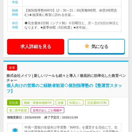
年収
【個別指導塾WAYS】12：30～21：30(実働8時間、休憩1時間含
勤務
時間
む)★放課後に教室に訪れる生徒…
◆完全週休2日制（シフト制）※日曜日と、月～土の1日が休日と
休日
休暇
なります。■夏季休暇（5日程度）■末年始…
求人詳細を見る
気になる
新着
株式会社メイツ | 新しいツールも続々と導入！徹底的に効率化した教育ベン
チャー
個人向けの営業のご経験者歓迎◇個別指導塾の【塾運営スタッ
フ】
正社員
職種・業種未経験OK
急募
転勤なし
完全週休2日制
第二新卒歓迎
女性のおしごと掲載中
情報更新日：2026/06/09
終了予定日：
2026/11/30
中高一貫校の生徒向け学習塾「WAYS」を運営する当社にて、生
徒の学習意欲や満足度を高めるユニットリーダーとして学習塾の