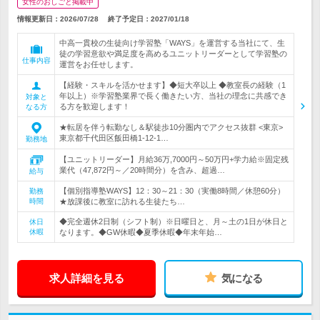
女性のおしごと掲載中
情報更新日：2026/07/28
終了予定日：
2027/01/18
中高一貫校の生徒向け学習塾「WAYS」を運営する当社にて、生
徒の学習意欲や満足度を高めるユニットリーダーとして学習塾の
仕事内容
運営をお任せします。
【経験・スキルを活かせます】◆短大卒以上 ◆教室長の経験（1
年以上）※学習塾業界で長く働きたい方、当社の理念に共感でき
対象と
る方を歓迎します！
なる方
★転居を伴う転勤なし＆駅徒歩10分圏内でアクセス抜群 <東京>
東京都千代田区飯田橋1-12-1…
勤務地
【ユニットリーダー】月給36万,7000円～50万円+学力給※固定残
業代（47,872円～／20時間分）を含み、超過…
給与
【個別指導塾WAYS】12：30～21：30（実働8時間／休憩60分）
勤務
時間
★放課後に教室に訪れる生徒たち…
◆完全週休2日制（シフト制）※日曜日と、月～土の1日が休日と
休日
休暇
なります。◆GW休暇◆夏季休暇◆年末年始…
求人詳細を見る
気になる