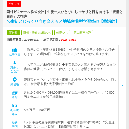
残り2日
岡村ゼミナール株式会社 | 生徒一人ひとりにしっかりと目を向ける「愛情と
責任」の指導
＼生徒とじっくり向き合える／地域密着型学習塾の【塾講師】
正社員
職種・業種未経験OK
転勤なし
第二新卒歓迎
情報更新日：2026/02/27
終了予定日：
2026/08/10
【教務のみ・年間休日180日】小中学部門のクラス授業をお任せ
します。／週休3日・残業なしでメリハリをつけて働けます。
仕事内容
【大卒以上／未経験歓迎】◆要普免◇人と関わるのが好きな方◎
対象と
講師の経験（アルバイト含む）がある方は活かせます！
なる方
姫路市を中心とした西播・東播・北播地区を含む30校舎のいずれ
か。 姫路駅前校: 兵庫県姫路市綿町1…
勤務地
月給246,000円～326,000円※月給には一律住宅手当として6,000
円を含みます※試用期間無し
給与
320万円～400万円
初年度
年収
1ヶ月単位の変形労働時間制（週平均労働時間26時間）※完全週
勤務
時間
休3日（水・土・日曜）【勤務時間帯】月・…