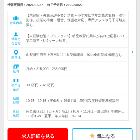
情報更新日：2026/02/27
終了予定日：
2026/08/27
【未経験・教員免許不要】幼児～小学校低学年対象の算数・漢字
指導、授業の準備・運営、保護者対応。専門クラスや母子分離支
仕事内容
援も。
【未経験歓迎／ブランクOK】幼児教育に興味があれば応募OK！
対象と
第二新卒・UIJターン歓迎。
なる方
山梨県甲府市上石田3-11-16 受動喫煙：屋内全面禁煙 転勤なし
勤務地
月給：215,000～235,000円
給与
300万円～320万円
初年度
年収
勤務
10:15～19:15（実働8h）残業月0～2時間程度時短勤務相談可
時間
完全週休2日（日＋月）祝日（10月・11月は一部出勤）年間休日
休日
休暇
113日GW・夏季・年末年始（9～14…
求人詳細を見る
気になる