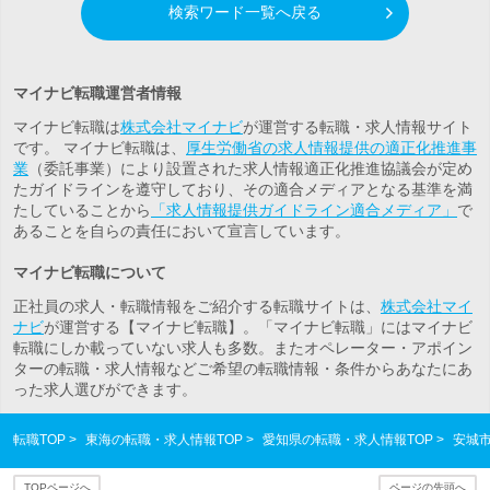
検索ワード一覧へ戻る
マイナビ転職運営者情報
マイナビ転職は
株式会社マイナビ
が運営する転職・求人情報サイト
です。 マイナビ転職は、
厚生労働省の求人情報提供の適正化推進事
業
（委託事業）により設置された求人情報適正化推進協議会が定め
たガイドラインを遵守しており、その適合メディアとなる基準を満
たしていることから
「求人情報提供ガイドライン適合メディア」
で
あることを自らの責任において宣言しています。
マイナビ転職について
正社員の求人・転職情報をご紹介する転職サイトは、
株式会社マイ
ナビ
が運営する【マイナビ転職】。「マイナビ転職」にはマイナビ
転職にしか載っていない求人も多数。また
オペレーター・アポイン
ター
の転職・求人情報などご希望の転職情報・条件からあなたにあ
った求人選びができます。
転職TOP
東海の転職・求人情報TOP
愛知県の転職・求人情報TOP
安城
TOPページへ
ページの先頭へ