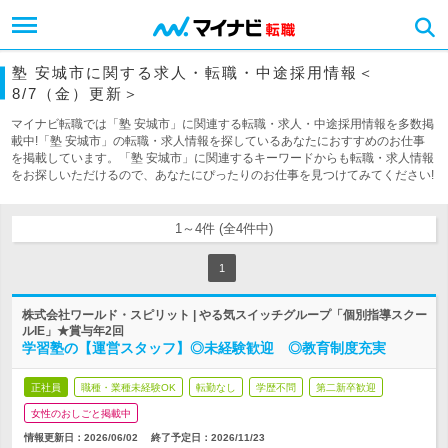
塾 安城市に関する求人・転職・中途採用情報＜
8/7（金）更新＞
マイナビ転職では「塾 安城市」に関連する転職・求人・中途採用情報を多数掲
載中!「塾 安城市」の転職・求人情報を探しているあなたにおすすめのお仕事
を掲載しています。「塾 安城市」に関連するキーワードからも転職・求人情報
をお探しいただけるので、あなたにぴったりのお仕事を見つけてみてください!
1～4件 (全4件中)
1
株式会社ワールド・スピリット | やる気スイッチグループ「個別指導スクー
ルIE」★賞与年2回
学習塾の【運営スタッフ】◎未経験歓迎 ◎教育制度充実
正社員
職種・業種未経験OK
転勤なし
学歴不問
第二新卒歓迎
女性のおしごと掲載中
情報更新日：2026/06/02
終了予定日：
2026/11/23