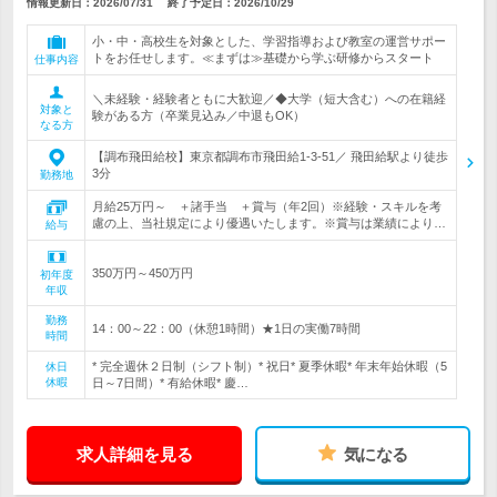
情報更新日：2026/07/31
終了予定日：
2026/10/29
小・中・高校生を対象とした、学習指導および教室の運営サポー
トをお任せします。≪まずは≫基礎から学ぶ研修からスタート
仕事内容
＼未経験・経験者ともに大歓迎／◆大学（短大含む）への在籍経
対象と
験がある方（卒業見込み／中退もOK）
なる方
【調布飛田給校】東京都調布市飛田給1-3-51／ 飛田給駅より徒歩
3分
勤務地
月給25万円～ ＋諸手当 ＋賞与（年2回）※経験・スキルを考
慮の上、当社規定により優遇いたします。※賞与は業績により…
給与
350万円～450万円
初年度
年収
勤務
14：00～22：00（休憩1時間）★1日の実働7時間
時間
* 完全週休２日制（シフト制）* 祝日* 夏季休暇* 年末年始休暇（5
休日
休暇
日～7日間）* 有給休暇* 慶…
求人詳細を見る
気になる