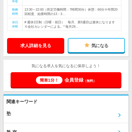
年収
13:30～22:00（所定労働時間：7時間30分）休憩：60分※年間20
勤務
時間
回程度、始業時間の13：3…
# 週休2日制（日曜・祝日） 毎月、第5週目は連休になります
休日
休暇
※会社カレンダーによる。* 毎月29…
求人詳細を見る
気になる
気になる求人を気になるに保存しよう！
会員登録
簡単1分！
（無料）
関連キーワード
塾