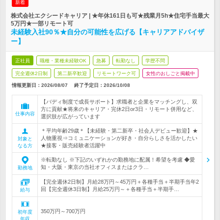
新着
株式会社エクシードキャリア | ★年休161日も可★残業月5h★住宅手当最大
5万円★一部リモート可
未経験入社90％★自分の可能性を広げる【キャリアアドバイザ
ー】
正社員
職種・業種未経験OK
急募
転勤なし
学歴不問
完全週休2日制
第二新卒歓迎
リモートワーク可
女性のおしごと掲載中
情報更新日：2026/08/07
終了予定日：
2026/10/08
【バディ制度で成長サポート】求職者と企業をマッチングし、双
方に貢献★将来のキャリア・完休2日or3日・リモート併用など、
仕事内容
選択肢が広がっています
＊平均年齢29歳＊【未経験・第二新卒・社会人デビュー歓迎】★
人物重視⇒コミュニケーションが好き・自分らしさを活かしたい
対象と
★接客・販売経験者活躍中
なる方
※転勤なし ※下記のいずれかの勤務地に配属！希望を考慮 ◆愛
知・大阪・東京の当社オフィスまたはクラ…
勤務地
【完全週休2日制】月給28万円～45万円＋各種手当＋半期手当年2
回【完全週休3日制】月給25万円～＋各種手当＋半期手…
給与
350万円～700万円
初年度
年収