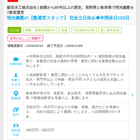
飯田木工株式会社 | 創業から80年以上の歴史。長野県と岐阜県で明光義塾を
7教室運営
明光義塾の【塾運営スタッフ】 完全土日休み◆年間休日120日
正社員
職種・業種未経験OK
急募
完全週休2日制
第二新卒歓迎
女性のおしごと掲載中
情報更新日：2026/05/15
終了予定日：
2026/11/05
≪年間休日120日、残業月平均10時間以内！≫ 個別指導の明光義
塾で、各教室の生徒や講師の管理・運営に関わる業務全般をお任
仕事内容
せします。
≪未経験歓迎！ 教育に関わったことがなくても大丈夫です≫ ◎
短大・専門卒以上 ◎年齢・男女不問 ※子どもの成長を支援した
対象と
い方をお待ちしています。
なる方
岐阜県中津川市・恵那市、多治見市、 長野県飯田市にある明光義
塾 ※勤務地希望を考慮の上、配属します…
勤務地
月給20万～35万円※あなたの年齢、経験、能力などを考慮の
上、 当社の規定により優遇いたします。☆試用期間が3ヶ月
給与
あ…
340万円～550万円
初年度
年収