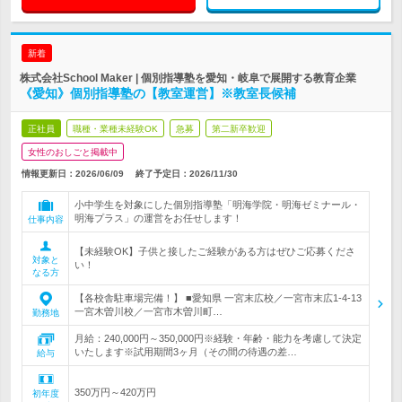
新着
株式会社School Maker | 個別指導塾を愛知・岐阜で展開する教育企業
《愛知》個別指導塾の【教室運営】※教室長候補
正社員
職種・業種未経験OK
急募
第二新卒歓迎
女性のおしごと掲載中
情報更新日：2026/06/09
終了予定日：
2026/11/30
小中学生を対象にした個別指導塾「明海学院・明海ゼミナール・
明海プラス」の運営をお任せします！
仕事内容
【未経験OK】子供と接したご経験がある方はぜひご応募くださ
対象と
い！
なる方
【各校舎駐車場完備！】 ■愛知県 一宮末広校／一宮市末広1-4-13
一宮木曽川校／一宮市木曽川町…
勤務地
月給：240,000円～350,000円※経験・年齢・能力を考慮して決定
いたします※試用期間3ヶ月（その間の待遇の差…
給与
350万円～420万円
初年度