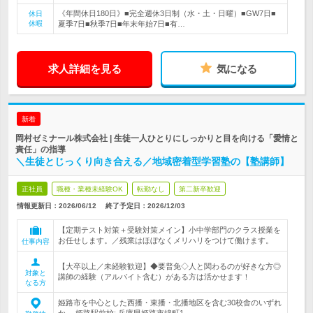
《年間休日180日》■完全週休3日制（水・土・日曜）■GW7日■
休日
休暇
夏季7日■秋季7日■年末年始7日■有…
求人詳細を見る
気になる
新着
岡村ゼミナール株式会社 | 生徒一人ひとりにしっかりと目を向ける「愛情と
責任」の指導
＼生徒とじっくり向き合える／地域密着型学習塾の【塾講師】
正社員
職種・業種未経験OK
転勤なし
第二新卒歓迎
情報更新日：2026/06/12
終了予定日：
2026/12/03
【定期テスト対策＋受験対策メイン】小中学部門のクラス授業を
お任せします。／残業はほぼなくメリハリをつけて働けます。
仕事内容
【大卒以上／未経験歓迎】◆要普免◇人と関わるのが好きな方◎
対象と
講師の経験（アルバイト含む）がある方は活かせます！
なる方
姫路市を中心とした西播・東播・北播地区を含む30校舎のいずれ