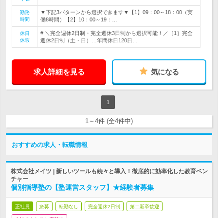
▼下記3パターンから選択できます▼【1】09：00～18：00（実
勤務
時間
働8時間）【2】10：00～19：…
# ＼完全週休2日制・完全週休3日制から選択可能！／［1］完全
休日
休暇
週休2日制（土・日）…年間休日120日…
求人詳細を見る
気になる
1
1～4件 (全4件中)
おすすめの求人・転職情報
株式会社メイツ | 新しいツールも続々と導入！徹底的に効率化した教育ベン
チャー
個別指導塾の【塾運営スタッフ】★経験者募集
正社員
急募
転勤なし
完全週休2日制
第二新卒歓迎