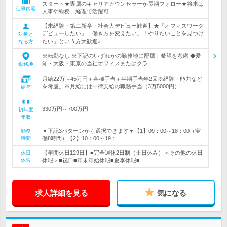
スタート★専属のキャリアカウンセラーが長期フォロー★将来は
仕事内容
人事や総務、経理で活躍可
【未経験・第二新卒・社会人デビュー歓迎】★「オフィスワーク
デビューしたい」「働き方を変えたい」「やりたいことを見つけ
対象と
たい」という方大歓迎♪
なる方
※転勤なし ※下記のいずれかの勤務地に配属！希望を考慮 ◆愛
知・大阪・東京の当社オフィスまたはクラ…
勤務地
月給22万～45万円＋各種手当＋半期手当年2回※経験・能力など
を考慮。※月給には一律支給の職務手当（3万5000円）…
給与
330万円～700万円
初年度
年収
▼下記3パターンから選択できます▼【1】09：00～18：00（実
勤務
時間
働8時間）【2】10：00～19：…
【年間休日129日】■完全週休2日制（土日休み）＜その他の休日
休日
休暇
休暇＞■祝日■年末年始休暇■夏季休暇■…
求人詳細を見る
気になる