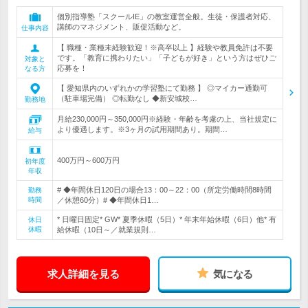
個別指導塾「スクールIE」の教室運営全般。生徒・保護者対応、
講師のマネジメント、販促活動など。
仕事内容
【 職種・業種未経験歓迎！※高卒以上 】経験や教員免許は不要
です。「教育に携わりたい」「子どもが好き」という方はぜひご
対象と
応募を！
なる方
【 愛知県内のいずれかの学習塾にて勤務 】 ◎マイカー通勤可
（駐車場完備） ◎転勤なし ◆新安城校…
勤務地
月給230,000円～350,000円※経験・年齢を考慮の上、当社規定に
より優遇します。※3ヶ月の試用期間あり。期間…
給与
400万円～600万円
初年度
年収
# ◆年間休日120日の場合13：00～22：00（所定労働時間8時間
勤務
時間
／休憩60分）# ◆年間休日1…
* 日曜日固定* GW* 夏季休暇（5日）* 年末年始休暇（6日）他* 有
休日
休暇
給休暇（10日～／就業規則…
求人詳細を見る
気になる