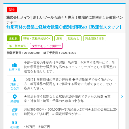
新着
株式会社メイツ | 新しいツールも続々と導入！徹底的に効率化した教育ベン
チャー
無形商材の営業ご経験者歓迎◇個別指導塾の【塾運営スタッフ】
正社員
職種・業種未経験OK
急募
転勤なし
完全週休2日制
第二新卒歓迎
女性のおしごと掲載中
情報更新日：2026/06/09
終了予定日：
2026/11/30
中高一貫校の生徒向け学習塾「WAYS」を運営する当社にて、生
徒の学習意欲や満足度を高めるユニットリーダーとして学習塾の
仕事内容
運営をお任せします。
【必須】無形商材の営業ご経験者 ◆学習塾業界で長く働きたい
方、教育業界の問題をITで解決する理念に共感できる方、ぜひご
対象と
応募ください。
なる方
★転居を伴う転勤なし＆駅徒歩10分圏内でアクセス抜群 ★東
京・神奈川・埼玉・千葉の各教室 <東京都…
勤務地
月給365,000円～500,000円+学力給最大2万円★上記の金額には20
時間分／47,611円～の固定残業代が含…
給与
430万円～540万円
初年度