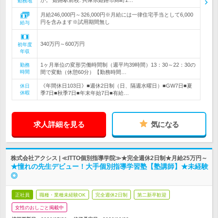
か。 姫路駅前校: 兵庫県姫路市綿町1…
勤務地
月給246,000円～326,000円※月給には一律住宅手当として6,000
円を含みます※試用期間無し
給与
340万円～600万円
初年度
年収
1ヶ月単位の変形労働時間制（週平均39時間）13：30～22：30の
勤務
時間
間で変動（休憩60分）【勤務時間…
《年間休日103日》■週休2日制（日、隔週水曜日）■GW7日■夏
休日
休暇
季7日■秋季7日■年末年始7日■有給…
求人詳細を見る
気になる
株式会社アクシス | ≪ITTO個別指導学院≫★完全週休2日制★月給25万円～
★憧れの先生デビュー！大手個別指導学習塾【塾講師】★未経験
◎
正社員
職種・業種未経験OK
完全週休2日制
第二新卒歓迎
女性のおしごと掲載中