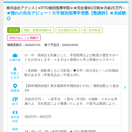
株式会社アクシス | ≪ITTO個別指導学院≫★完全週休2日制★月給25万円～
★憧れの先生デビュー！大手個別指導学習塾【塾講師】★未経験
◎
正社員
職種・業種未経験OK
完全週休2日制
第二新卒歓迎
女性のおしごと掲載中
情報更新日：2026/07/31
終了予定日：
2026/10/29
小・中・高校生を対象とした、学習指導および教室の運営サポー
トをお任せします。≪まずは≫基礎から学ぶ研修からスタート
仕事内容
＼未経験・経験者ともに大歓迎／◆大学（短大含む）への在籍経
対象と
験がある方（卒業見込み／中退もOK）
なる方
【調布飛田給校】東京都調布市飛田給1-3-51／ 飛田給駅より徒歩
3分
勤務地
月給25万円～ ＋諸手当 ＋賞与（年2回）※経験・スキルを考
慮の上、当社規定により優遇いたします。※賞与は業績により…
給与
350万円～450万円
初年度
年収
勤務
14：00～22：00（休憩1時間）★1日の実働7時間