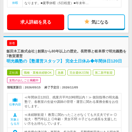
休暇
なります。■夏季休暇（5日程度）■年末年…
求人詳細を見る
気になる
新着
飯田木工株式会社 | 創業から80年以上の歴史。長野県と岐阜県で明光義塾を
7教室運営
明光義塾の【塾運営スタッフ】 完全土日休み◆年間休日120日
正社員
職種・業種未経験OK
急募
完全週休2日制
第二新卒歓迎
女性のおしごと掲載中
情報更新日：2026/05/15
終了予定日：
2026/11/05
≪年間休日120日、残業月平均10時間以内！≫ 個別指導の明光義
塾で、各教室の生徒や講師の管理・運営に関わる業務全般をお任
仕事内容
せします。
≪未経験歓迎！ 教育に関わったことがなくても大丈夫です≫ ◎
短大・専門卒以上 ◎年齢・男女不問 ※子どもの成長を支援した
対象と
い方をお待ちしています。
なる方