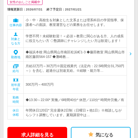
女性のおしごと掲載中
情報更新日：2026/07/31
終了予定日：
2027/01/21
小・中・高校生を対象とした文系または理系科目の学習指導、保
護者への面談、教室運営などの業務をお任せします。
仕事内容
学歴不問！未経験歓迎！＜必須＞教育に関心がある方、人の成長
対象と
に役立ちたい方 ◇塾講師にチャレンジしたい方は歓迎します！
なる方
◆福浜本校 岡山県岡山市南区松浜町1-3 ◆藤田教室 岡山県岡山市
南区藤田564-157 ◆灘崎教…
勤務地
月給22万円～30万円※固定残業代（法定内：22.5時間分31,750円
～）を含む。超過分は別途支給。※経験・能力等…
給与
300万円～400万円
初年度
年収
勤務
◆13:30～22:00* 実働／6時間40分* 休憩／110分* 時間外労働／有
時間
年間休日120日* 完全週休2日制（日曜日＋他1日）※相談しなが
休日
休暇
らシフト調整しています。夏期講習中は…
求人詳細を見る
気になる