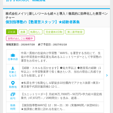
株式会社メイツ | 新しいツールも続々と導入！徹底的に効率化した教育ベン
チャー
個別指導塾の【塾運営スタッフ】★経験者募集
正社員
急募
転勤なし
完全週休2日制
第二新卒歓迎
女性のおしごと掲載中
情報更新日：2026/07/28
終了予定日：
2027/01/18
中高一貫校の生徒向け学習塾「WAYS」を運営する当社にて、生
徒の学習意欲や満足度を高めるユニットリーダーとして学習塾の
仕事内容
運営をお任せします。
【経験・スキルを活かせます】◆短大卒以上 ◆教室長の経験（1
年以上）※学習塾業界で長く働きたい方、当社の理念に共感でき
対象と
る方を歓迎します！
なる方
★転居を伴う転勤なし＆駅徒歩10分圏内でアクセス抜群 <東京>
東京都千代田区飯田橋1-12-1…
勤務地
【ユニットリーダー】月給36万,7000円～50万円+学力給※固定残
業代（47,872円～／20時間分）を含み、超過…
給与
【個別指導塾WAYS】12：30～21：30（実働8時間／休憩60分）
勤務
時間
★放課後に教室に訪れる生徒たち…