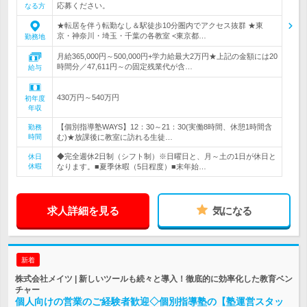
応募ください。
なる方
★転居を伴う転勤なし＆駅徒歩10分圏内でアクセス抜群 ★東
京・神奈川・埼玉・千葉の各教室 <東京都…
勤務地
月給365,000円～500,000円+学力給最大2万円★上記の金額には20
時間分／47,611円～の固定残業代が含…
給与
430万円～540万円
初年度
年収
【個別指導塾WAYS】12：30～21：30(実働8時間、休憩1時間含
勤務
時間
む)★放課後に教室に訪れる生徒…
◆完全週休2日制（シフト制）※日曜日と、月～土の1日が休日と
休日
休暇
なります。■夏季休暇（5日程度）■末年始…
求人詳細を見る
気になる
新着
株式会社メイツ | 新しいツールも続々と導入！徹底的に効率化した教育ベン
チャー
個人向けの営業のご経験者歓迎◇個別指導塾の【塾運営スタッ