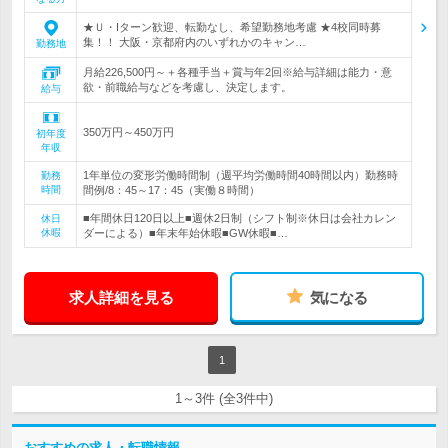
★Ｕ・Iターン歓迎、転勤なし、希望勤務地考慮 ★4校同時募
集！！ 大阪・京都府内のいずれかのキャン…
勤務地
月給226,500円～＋各種手当＋賞与年2回※給与詳細は能力・意
欲・前職給与などを考慮し、決定します。
給与
350万円～450万円
初年度
年収
1年単位の変形労働時間制（週平均労働時間40時間以内）勤務時
勤務
時間
間例/8：45～17：45（実働８時間）
■年間休日120日以上■週休2日制（シフト制※休日は会社カレン
休日
休暇
ダーによる）■年末年始休暇■GW休暇■…
求人詳細を見る
気になる
1
1～3件 (全3件中)
おすすめの求人・転職情報