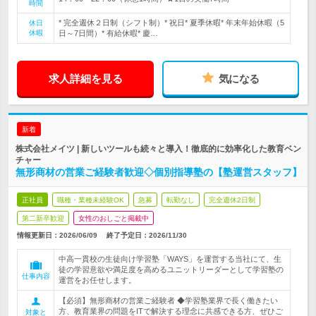
時間
* 完全週休２日制（シフト制）* 祝日* 夏季休暇* 年末年始休暇（5
休日
休暇
日～7日間）* 有給休暇* 慶…
求人詳細を見る
気になる
新着
株式会社メイツ | 新しいツールも続々と導入！徹底的に効率化した教育ベン
チャー
無形商材の営業ご経験者歓迎◇個別指導塾の【塾運営スタッフ】
正社員
職種・業種未経験OK
急募
転勤なし
完全週休2日制
第二新卒歓迎
女性のおしごと掲載中
情報更新日：2026/06/09
終了予定日：
2026/11/30
中高一貫校の生徒向け学習塾「WAYS」を運営する当社にて、生
徒の学習意欲や満足度を高めるユニットリーダーとして学習塾の
仕事内容
運営をお任せします。
【必須】無形商材の営業ご経験者 ◆学習塾業界で長く働きたい
方、教育業界の問題をITで解決する理念に共感できる方、ぜひご
対象と