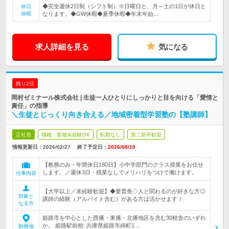
◆完全週休2日制（シフト制）※日曜日と、月～土の1日が休日と
休日
休暇
なります。◆GW休暇◆夏季休暇◆年末年始…
求人詳細を見る
気になる
残り2日
岡村ゼミナール株式会社 | 生徒一人ひとりにしっかりと目を向ける「愛情と
責任」の指導
＼生徒とじっくり向き合える／地域密着型学習塾の【塾講師】
正社員
職種・業種未経験OK
転勤なし
第二新卒歓迎
情報更新日：2026/02/27
終了予定日：
2026/08/10
【教務のみ・年間休日180日】小中学部門のクラス授業をお任せ
します。／週休3日・残業なしでメリハリをつけて働けます。
仕事内容
【大卒以上／未経験歓迎】◆要普免◇人と関わるのが好きな方◎
対象と
講師の経験（アルバイト含む）がある方は活かせます！
なる方
姫路市を中心とした西播・東播・北播地区を含む30校舎のいずれ
か。 姫路駅前校: 兵庫県姫路市綿町1…
勤務地