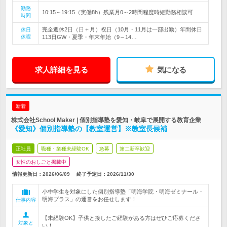
勤務
10:15～19:15（実働8h）残業月0～2時間程度時短勤務相談可
時間
完全週休2日（日＋月）祝日（10月・11月は一部出勤）年間休日
休日
休暇
113日GW・夏季・年末年始（9～14…
求人詳細を見る
気になる
新着
株式会社School Maker | 個別指導塾を愛知・岐阜で展開する教育企業
《愛知》個別指導塾の【教室運営】※教室長候補
正社員
職種・業種未経験OK
急募
第二新卒歓迎
女性のおしごと掲載中
情報更新日：2026/06/09
終了予定日：
2026/11/30
小中学生を対象にした個別指導塾「明海学院・明海ゼミナール・
明海プラス」の運営をお任せします！
仕事内容
【未経験OK】子供と接したご経験がある方はぜひご応募くださ
対象と
い！