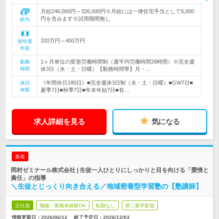
月給246,000円～326,000円※月給には一律住宅手当として6,000
円を含みます※試用期間無し
給与
320万円～400万円
初年度
年収
1ヶ月単位の変形労働時間制（週平均労働時間26時間）※完全週
勤務
時間
休3日（水・土・日曜）【勤務時間帯】月・…
《年間休日180日》■完全週休3日制（水・土・日曜）■GW7日■
休日
休暇
夏季7日■秋季7日■年末年始7日■有…
求人詳細を見る
気になる
新着
岡村ゼミナール株式会社 | 生徒一人ひとりにしっかりと目を向ける「愛情と
責任」の指導
＼生徒とじっくり向き合える／地域密着型学習塾の【塾講師】
正社員
職種・業種未経験OK
転勤なし
第二新卒歓迎
情報更新日：2026/06/12
終了予定日：
2026/12/03