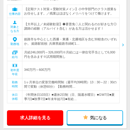
【定期テスト対策＋受験対策メイン】小中学部門のクラス授業を
お任せします。／残業はほぼなくメリハリをつけて働けます。
仕事内容
【大卒以上／未経験歓迎】◆要普免◇人と関わるのが好きな方◎
対象と
講師の経験（アルバイト含む）がある方は活かせます！
なる方
姫路市を中心とした西播・東播・北播地区を含む30校舎のいずれ
か。 姫路駅前校: 兵庫県姫路市綿町1…
勤務地
月給246,000円～326,000円※月給には一律住宅手当として6,000
円を含みます※試用期間無し
給与
340万円～600万円
初年度
年収
1ヶ月単位の変形労働時間制（週平均39時間）13：30～22：30の
勤務
時間
間で変動（休憩60分）【勤務時間…
《年間休日103日》■週休2日制（日、隔週水曜日）■GW7日■夏
休日
休暇
季7日■秋季7日■年末年始7日■有給…
求人詳細を見る
気になる