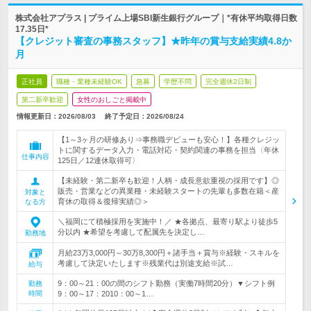
株式会社アプラス | プライム上場SBI新生銀行グループ｜*有休平均取得日数
17.35日*
【クレジット審査の事務スタッフ】★昨年の賞与支給実績4.8か
月
正社員
職種・業種未経験OK
急募
学歴不問
完全週休2日制
第二新卒歓迎
女性のおしごと掲載中
情報更新日：2026/08/03
終了予定日：
2026/08/24
【1～3ヶ月の研修あり⇒事務職デビューも安心！】各種クレジッ
トに関するデータ入力・電話対応・契約関連の事務を担当〈年休
仕事内容
125日／12連休取得可〉
【未経験・第二新卒も歓迎！人柄・成長意欲重視の採用です】◎
販売・営業などの異業種・未経験スタートの先輩も多数在籍＜産
対象と
育休の取得＆復帰実績◎＞
なる方
＼福岡にて積極採用を実施中！／ ★各拠点、最寄り駅より徒歩5
分以内 ★希望を考慮して配属先を決定し…
勤務地
月給23万3,000円～30万8,300円＋諸手当＋賞与※経験・スキルを
考慮して決定いたします※残業代は別途支給※試…
給与
9：00～21：00の間のシフト勤務（実働7時間20分）▼シフト例
勤務
時間
9：00～17：2010：00～1…