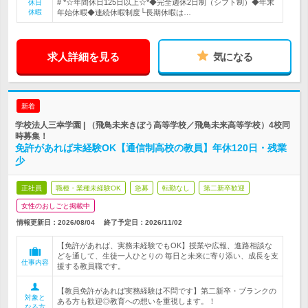
# *☆年間休日125日以上☆*◆完全週休2日制（シフト制）◆年末
休日
休暇
年始休暇◆連続休暇制度└長期休暇は…
求人詳細を見る
気になる
新着
学校法人三幸学園 | （飛鳥未来きぼう高等学校／飛鳥未来高等学校）4校同
時募集！
免許があれば未経験OK【通信制高校の教員】年休120日・残業
少
正社員
職種・業種未経験OK
急募
転勤なし
第二新卒歓迎
女性のおしごと掲載中
情報更新日：2026/08/04
終了予定日：
2026/11/02
【免許があれば、実務未経験でもOK】授業や広報、進路相談な
どを通して、生徒一人ひとりの 毎日と未来に寄り添い、成長を支
仕事内容
援する教員職です。
【教員免許があれば実務経験は不問です】第二新卒・ブランクの
対象と
ある方も歓迎◎教育への想いを重視します。！
なる方