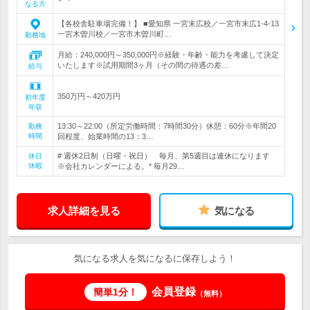
なる方
【各校舎駐車場完備！】 ■愛知県 一宮末広校／一宮市末広1-4-13
一宮木曽川校／一宮市木曽川町…
勤務地
月給：240,000円～350,000円※経験・年齢・能力を考慮して決定
いたします※試用期間3ヶ月（その間の待遇の差…
給与
350万円～420万円
初年度
年収
13:30～22:00（所定労働時間：7時間30分）休憩：60分※年間20
勤務
時間
回程度、始業時間の13：3…
# 週休2日制（日曜・祝日） 毎月、第5週目は連休になります
休日
休暇
※会社カレンダーによる。* 毎月29…
求人詳細を見る
気になる
気になる求人を気になるに保存しよう！
会員登録
簡単1分！
（無料）