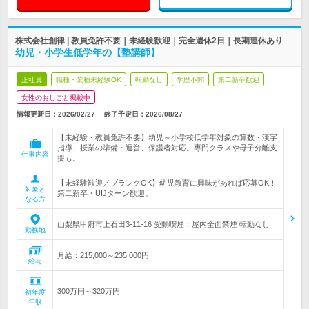
株式会社創律 | 教員免許不要｜未経験歓迎｜完全週休2日｜長期連休あり
幼児・小学生低学年の【塾講師】
正社員
職種・業種未経験OK
転勤なし
学歴不問
第二新卒歓迎
女性のおしごと掲載中
情報更新日：2026/02/27
終了予定日：
2026/08/27
【未経験・教員免許不要】幼児～小学校低学年対象の算数・漢字
指導、授業の準備・運営、保護者対応。専門クラスや母子分離支
仕事内容
援も。
【未経験歓迎／ブランクOK】幼児教育に興味があれば応募OK！
対象と
第二新卒・UIJターン歓迎。
なる方
山梨県甲府市上石田3-11-16 受動喫煙：屋内全面禁煙 転勤なし
勤務地
月給：215,000～235,000円
給与
300万円～320万円
初年度
年収