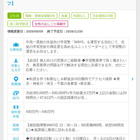
フ】
正社員
職種・業種未経験OK
急募
転勤なし
完全週休2日制
第二新卒歓迎
女性のおしごと掲載中
情報更新日：2026/06/09
終了予定日：
2026/11/30
中高一貫校の生徒向け学習塾「WAYS」を運営する当社にて、生
徒の学習意欲や満足度を高めるユニットリーダーとして学習塾の
仕事内容
運営をお任せします。
【必須】個人向けの営業のご経験者 ◆学習塾業界で長く働きたい
方、教育業界の問題をITで解決する理念に共感できる方、ぜひご
対象と
応募ください。
なる方
★転居を伴う転勤なし＆駅徒歩10分圏内でアクセス抜群 ★東
京・神奈川・埼玉・千葉の各教室 <東京都…
勤務地
月給365,000円～500,000円+学力給最大2万円★上記の金額には20
時間分／47,611円～の固定残業代が含…
給与
430万円～540万円
初年度
年収
【個別指導塾WAYS】12：30～21：30(実働8時間、休憩1時間含
勤務
時間
む)★放課後に教室に訪れる生徒…
◆完全週休2日制（シフト制）※日曜日と、月～土の1日が休日と
休日