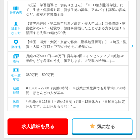
〈授業・学習指導は一切ありません〉「ITTO個別指導学院」に
て、生徒・保護者対応、新規生徒の募集、アルバイト講師の育成
仕事内容
など、教室運営業務全般
【業界未経験・第二新卒歓迎／高専・短大卒以上】◎塾講師・家
庭教師のバイト経験や、教師を目指したことがある方を歓迎！☆
対象と
活躍する先輩の4割が20代
なる方
【埼玉・滋賀・大阪・京都で募集（勤務地選択可）】 ＜埼玉・滋
賀・大阪・京都＞ 下記の中からご希望の…
勤務地
月給24万5000円～40万円+賞与年3回＋インセンティブ※経験や
年齢などを考慮のうえ、優遇します。※記載の給与には…
給与
380万円～500万円
初年度
年収
# 13:00～22:00（実働8時間） ※残業は繁忙期でも月平均10.98時
勤務
時間
間！ほとんどの人が基本…
* 年間休日115日！* 週休2日制（月8～12日休み）└日曜日は固定
休日
休暇
休みです。土日休みも可能！* …
求人詳細を見る
気になる