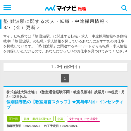
塾 難波駅に関する求人・転職・中途採用情報＜
8/7（金）更新＞
マイナビ転職では「塾 難波駅」に関連する転職・求人・中途採用情報を多数掲
載中!「塾 難波駅」の転職・求人情報を探しているあなたにおすすめのお仕事
を掲載しています。「塾 難波駅」に関連するキーワードからも転職・求人情報
をお探しいただけるので、あなたにぴったりのお仕事を見つけてみてください!
1～3件 (全3件中)
1
株式会社大洋土地i | 《教室運営経験不問・教室長候補》残業月10h程度・月
8～12日休み
個別指導塾の【教室運営スタッフ】★賞与年3回＋インセンティ
ブ
正社員
職種・業種未経験OK
急募
女性のおしごと掲載中
情報更新日：2026/06/23
終了予定日：
2026/08/24