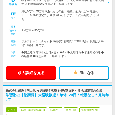
岐阜県中津川市・恵那市、多治見市、 長野県飯田市にある明光義
塾 ※勤務地希望を考慮の上、配属します…
勤務地
月給20万～35万円※あなたの年齢、経験、能力などを考慮の
上、 当社の規定により優遇いたします。☆試用期間が3ヶ月
給与
あ…
340万円～550万円
初年度
年収
フルフレックスタイム制※標準労働時間1日7時45分☆残業は月平
勤務
時間
均10時間以内です。
◆完全週休2日制（土日休み）◆GW◆夏期休暇◆年末年始休暇◆
休日
休暇
有給休暇◆特別休暇-----年間休日12…
求人詳細を見る
気になる
株式会社飛鳥 | 岡山県内で加藤学習塾を6教室展開する地域密着の企業
学習塾の【塾講師】未経験歓迎！年休120日＊転勤なし＊賞与年
2回
正社員
職種・業種未経験OK
転勤なし
学歴不問
完全週休2日制