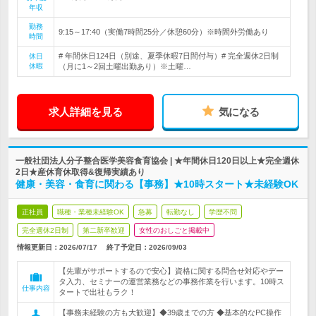
年収
勤務
9:15～17:40（実働7時間25分／休憩60分）※時間外労働あり
時間
# 年間休日124日（別途、夏季休暇7日間付与）# 完全週休2日制
休日
休暇
（月に1～2回土曜出勤あり）※土曜…
求人詳細を見る
気になる
一般社団法人分子整合医学美容食育協会 | ★年間休日120日以上★完全週休
2日★産休育休取得&復帰実績あり
健康・美容・食育に関わる【事務】★10時スタート★未経験OK
正社員
職種・業種未経験OK
急募
転勤なし
学歴不問
完全週休2日制
第二新卒歓迎
女性のおしごと掲載中
情報更新日：2026/07/17
終了予定日：
2026/09/03
【先輩がサポートするので安心】資格に関する問合せ対応やデー
タ入力、セミナーの運営業務などの事務作業を行います。10時ス
仕事内容
タートで出社もラク！
【事務未経験の方も大歓迎】◆39歳までの方 ◆基本的なPC操作