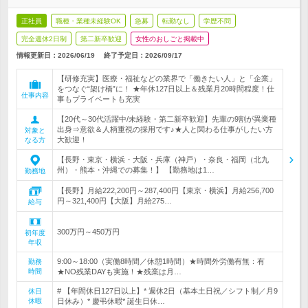
正社員
職種・業種未経験OK
急募
転勤なし
学歴不問
完全週休2日制
第二新卒歓迎
女性のおしごと掲載中
情報更新日：2026/06/19
終了予定日：
2026/09/17
【研修充実】医療・福祉などの業界で「働きたい人」と「企業」
をつなぐ“架け橋”に！ ★年休127日以上＆残業月20時間程度！仕
仕事内容
事もプライベートも充実
【20代～30代活躍中/未経験・第二新卒歓迎】先輩の9割が異業種
出身⇒意欲＆人柄重視の採用です♪★人と関わる仕事がしたい方
対象と
大歓迎！
なる方
【長野・東京・横浜・大阪・兵庫（神戸）・奈良・福岡（北九
州）・熊本・沖縄での募集！】 【勤務地は1…
勤務地
【長野】月給222,200円～287,400円【東京・横浜】月給256,700
円～321,400円【大阪】月給275…
給与
300万円～450万円
初年度
年収
9:00～18:00（実働8時間／休憩1時間）★時間外労働有無：有
勤務
時間
★NO残業DAYも実施！★残業は月…
# 【年間休日127日以上】* 週休2日（基本土日祝／シフト制／月9
休日
休暇
日休み）* 慶弔休暇* 誕生日休…