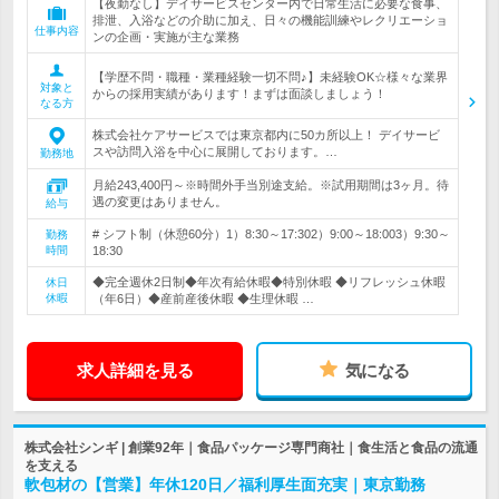
【夜勤なし】デイサービスセンター内で日常生活に必要な食事、
排泄、入浴などの介助に加え、日々の機能訓練やレクリエーショ
仕事内容
ンの企画・実施が主な業務
【学歴不問・職種・業種経験一切不問♪】未経験OK☆様々な業界
対象と
からの採用実績があります！まずは面談しましょう！
なる方
株式会社ケアサービスでは東京都内に50カ所以上！ デイサービ
スや訪問入浴を中心に展開しております。…
勤務地
月給243,400円～※時間外手当別途支給。※試用期間は3ヶ月。待
遇の変更はありません。
給与
# シフト制（休憩60分）1）8:30～17:302）9:00～18:003）9:30～
勤務
時間
18:30
◆完全週休2日制◆年次有給休暇◆特別休暇 ◆リフレッシュ休暇
休日
休暇
（年6日）◆産前産後休暇 ◆生理休暇 …
求人詳細を見る
気になる
株式会社シンギ | 創業92年｜食品パッケージ専門商社｜食生活と食品の流通
を支える
軟包材の【営業】年休120日／福利厚生面充実｜東京勤務