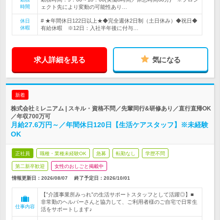
時間
ェクト先により変動の可能性あり…
# ★年間休日122日以上★◆完全週休2日制（土日休み）◆祝日◆
休日
休暇
有給休暇 ※12日：入社半年後に付与…
求人詳細を見る
気になる
新着
株式会社ミレニアム | スキル・資格不問／先輩同行&研修あり／直行直帰OK
／年収700万可
月給27.6万円～／年間休日120日【生活ケアスタッフ】※未経験
OK
正社員
職種・業種未経験OK
急募
転勤なし
学歴不問
第二新卒歓迎
女性のおしごと掲載中
情報更新日：2026/08/07
終了予定日：
2026/10/01
【”介護事業所みっれ”の生活サポートスタッフとして活躍◎】■
非常勤のヘルパーさんと協力して、ご利用者様のご自宅で日常生
仕事内容
活をサポートします♪