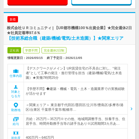
新着
株式会社ＵＲコミュニティ | 【UR都市機構100％出資企業】★完全週休2日
★社員定着率97.6％
【技術系総合職（建築/機械/電気/土木造園）】★関東エリア
正社員
学歴不問
完全週休2日制
情報更新日：2026/05/15
終了予定日：
2026/11/05
【デスクワークがメイン】UR賃貸住宅の不具合に対し、“発注
者”として工事の発注・進行管理を担当（建築/機械/電気/土木造
仕事内容
園）★実働7時間25分
【学歴不問】◆建築・機械・電気・土木・造園業界での実務経験
対象と
が活かせます
なる方
＜関東エリア＞ 東京都千代田区/墨田区/立川市/豊島区/多摩市/港
区/台東区 千葉県千葉市/船橋市…
勤務地
月給：25万円～35万円※その他、地域間調整手当、扶養手当、住
居手当、時間外勤務手当等の諸手当あり※試用期間3カ月あ…
給与
400万円～640万円
初年度