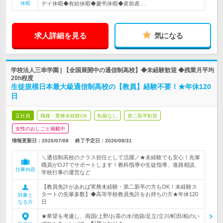
休暇
デイ休暇◆有給休暇◆慶弔休暇◆産前産…
求人詳細を見る
気になる
学校法人三幸学園 | 【全国展開中の通信制高校】◆未経験歓迎 ◆残業月平均
20h程度
生徒規模日本最大級通信制高校の【教員】経験不要！★年休120
日
正社員
職種・業種未経験OK
転勤なし
第二新卒歓迎
女性のおしごと掲載中
情報更新日：2026/07/08
終了予定日：
2026/08/31
＼通信制高校のクラス担任として活躍／★未経験でも安心！先輩
職員がOJTでサポートします！教科指導や生徒指導、進路相談、
仕事内容
学校行事の運営など
【教員免許があれば実務未経験・第二新卒の方もOK！未経験ス
タートの先輩多数】◆高等学校教員免許をお持ちの方★年休120
対象と
日
なる方
★希望を考慮し、両国/上野/お茶の水/池袋/足立/立川/町田/柏のい