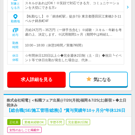
スキルがあればOK！※笑顔で対応できる方、コミュニケーショ
対象と
ンを大切にできる方♪
なる方
【転勤なし】 ※「錦糸町駅」徒歩7分 東京都墨田区江東橋2-3-11
ペルナ錦糸町4F
勤務地
月給24万円～35万円（一律手当含む）※経験・スキル・年齢を考
慮の上、決定します。※試用期間1ヶ月（期間中は時給1,…
給与
勤務
10:00～18:00（休憩1時間／実働7時間）
時間
☆年間休日120日以上☆◆完全週休2日制（土・日）◆祝日┗イベ
休日
休暇
ント等で休日出勤が発生した場合は、代休…
求人詳細を見る
気になる
株式会社昭電 | ＜転職フェア出展@7/20(月祝)福岡＆7/25(土)新宿＞◆土日
祝休み
【総合職(SE/施工管理/総務)】*賞与実績年10ヶ月分*年休126日
正社員
業種未経験OK
学歴不問
完全週休2日制
女性のおしごと掲載中