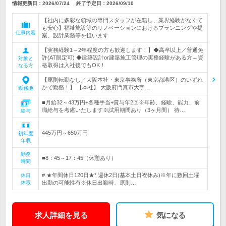
情報更新日：2026/07/24
終了予定日：
2026/09/10
【社内に多彩な領域の専門スタッフが在籍し、業界経験がなくて
も安心】福祉施設等のリノベーションにおけるプランニングや提
仕事内容
案、設計業務等を担います
【実務経験1～2年程度の方も歓迎します！】◆高卒以上／普通免
許(AT限定可) ◆建築設計or建築施工管理の実務経験がある方→資
対象と
格取得は入社後でもOK！
なる方
【原則転勤なし／大阪本社・東京事務所（東京都港区）のいずれ
かで勤務！】 【本社】 大阪府門真市大字…
勤務地
■月給32～43万円+各種手当+賞与年2回※年齢、経験、能力、前
職給与を考慮いたします※試用期間あり（3ヶ月間） 待…
給与
445万円～650万円
初年度
年収
勤務
■8：45～17：45（休憩あり）
時間
# ★年間休日120日★* 週休2日(基本土日祝休み)※年に数回土曜
休日
休暇
出勤の可能性有※休日出勤時、原則…
求人詳細を見る
気になる