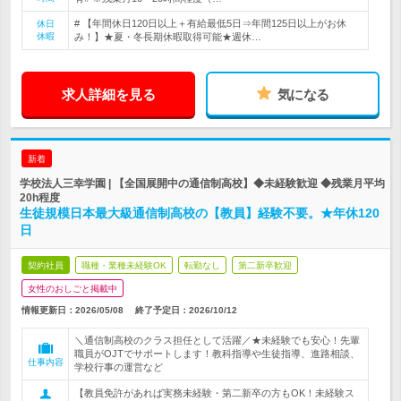
# 【年間休日120日以上＋有給最低5日⇒年間125日以上がお休
休日
休暇
み！】★夏・冬長期休暇取得可能★週休…
求人詳細を見る
気になる
新着
学校法人三幸学園 | 【全国展開中の通信制高校】◆未経験歓迎 ◆残業月平均
20h程度
生徒規模日本最大級通信制高校の【教員】経験不要。★年休120
日
契約社員
職種・業種未経験OK
転勤なし
第二新卒歓迎
女性のおしごと掲載中
情報更新日：2026/05/08
終了予定日：
2026/10/12
＼通信制高校のクラス担任として活躍／★未経験でも安心！先輩
職員がOJTでサポートします！教科指導や生徒指導、進路相談、
仕事内容
学校行事の運営など
【教員免許があれば実務未経験・第二新卒の方もOK！未経験ス