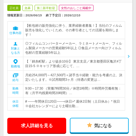
正社員
急募
第二新卒歓迎
女性のおしごと掲載中
情報更新日：2026/06/19
終了予定日：
2026/12/10
【軟包材の販売強化に伴う、業界経験者募集！】当社のフィルム
販売を強化していくため、その牽引者としての活躍を期待しま
仕事内容
す！
◎フィルムコンバーターメーカー、ラミネートメーカー、フィル
ム製袋メーカーの営業経験5年以上 ◎食品メーカー向けフィルム
対象と
包材の営業経験5年以上
なる方
【「錦糸町駅」より徒歩10分】 東京支店／東京都墨田区亀沢4丁
目15-5 ※キャリア形成に応じて、…
勤務地
月給254,000円～427,500円＋諸手当※経験・能力を考慮の上、決
定いたします。※試用期間3ヶ月（待遇の変更は…
給与
9:00～17:30 （実働7時間30分／休憩1時間）※時間外労働有無：
勤務
時間
有（月平均残業時間20時間）…
# ――年間休日120日――<休日>* 週休2日制（土日休み）* 祝日
休日
休暇
※会社カレンダーにより土曜出勤…
求人詳細を見る
気になる