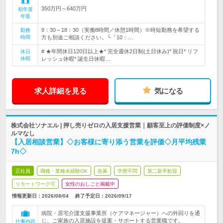
350万円～640万円
初年度
年収
9：30～18：30（実働8時間／休憩1時間）※時短勤務を希望する
勤務
時間
方も別途ご相談ください。└「10：…
# ★年間休日120日以上★* 完全週休2日制(土日休み)* 祝日* リフ
休日
休暇
レッシュ休暇* 誕生日休暇…
求人詳細を見る
気になる
株式会社ソナエル | 押し売りゼロの入居支援営業｜顧客至上の評価制度×ノ
ルマなし
【入居相談営業】◇お客様に寄り添う営業を評価◇月平均残業
7h◇
正社員
職種・業種未経験OK
急募
学歴不問
第二新卒歓迎
リモートワーク可
女性のおしごと掲載中
情報更新日：2026/08/04
終了予定日：
2026/09/17
病院・居宅介護支援事業所（ケアマネージャー）への外回りを通
じ、ご家族の入居施設を提案・サポートする営業職です。
仕事内容