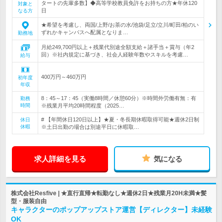
タートの先輩多数】◆高等学校教員免許をお持ちの方★年休120
対象と
日
なる方
★希望を考慮し、両国/上野/お茶の水/池袋/足立/立川/町田/柏のい
ずれかキャンパスへ配属となりま…
勤務地
月給249,700円以上＋残業代別途全額支給＋諸手当＋賞与（年2
回）※社内規定に基づき、社会人経験年数やスキルを考慮…
給与
400万円～460万円
初年度
年収
8：45～17：45（実働8時間／休憩60分）※時間外労働有無：有
勤務
時間
※残業月平均20時間程度（2025…
# 【年間休日120日以上】★夏・冬長期休暇取得可能★週休2日制
休日
休暇
※土日出勤の場合は別途平日に休暇取…
求人詳細を見る
気になる
株式会社Resfive | ★直行直帰★転勤なし★週休2日★残業月20H未満★髪
型・服装自由
キャラクターのポップアップストア運営【ディレクター】未経験
OK