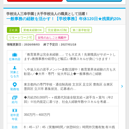
学校法人三幸学園 | 大手学校法人の職員として活躍！
一般事務の経験を活かす！【学校事務】年休120日★残業約20h
正社員
業種未経験OK
完全週休2日制
第二新卒歓迎
リモートワーク可
女性のおしごと掲載中
情報更新日：2026/08/03
終了予定日：
2027/01/18
「教育業界は完全未経験…」でも大丈夫！先輩職員がサポートし
ます♪教務事務や経理など幅広い事務スキルが身につきます！
仕事内容
＼中途入社の若手メンバー多数活躍中！教育業界未経験の方も大
対象と
歓迎♪／◆大卒・専門・短大卒以上◆一般事務のご経験
なる方
東京都内の専門学校・通信制高校 文京区 足立区 豊島区 台東区
墨田区 立川市 募集状況、応募者の…
勤務地
◆月給250,000円～＋残業代別途全額支給＋諸手当＋賞与（年2
回）※社内規定に基づき、社会人経験年数やスキルを考慮…
給与
350万円～400万円
初年度
年収
8：45～17：45（実働8時間／休憩60分）時間外労働有無:有※残
勤務