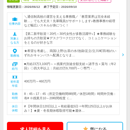
情報更新日：2026/06/12
終了予定日：
2026/09/10
＼通信制高校の運営を支える事務職／「教育業界は完全未経
験…」でも大丈夫！先輩職員がサポートします♪教務事務や経理
仕事内容
など幅広いスキルが身につく！
【第二新卒歓迎！20代～30代女性が多数活躍中♪】★事務経験を
お持ちの方歓迎★デスクワークだけでなく、コミュニケーション
対象と
をとるのが好きな方
なる方
★希望を考慮し、両国/上野/お茶の水/池袋/足立/立川/町田/柏のい
ずれかキャンパスへ配属となりま…
勤務地
■月給23万3,100円～＋残業代別途全額支給＋諸手当＋賞与（年2
回）◇四大卒以上：月給23万9,700円～◇専門・…
給与
400万円～460万円
初年度
年収
8：45～17：45（所定労働時間8時間／休憩1時間）時間外労働：
勤務
時間
有# ※残業月10～20時間程度（…
# 【年間休日120日以上＋有給最低5日⇒年間125日以上がお休
休日
休暇
み！】★夏・冬長期休暇取得可能★週休…
求人詳細を見る
気になる