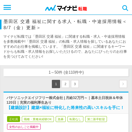
墨田区 交通 福祉に関する求人・転職・中途採用情報＜
8/7（金）更新＞
マイナビ転職では「墨田区 交通 福祉」に関連する転職・求人・中途採用情報
を多数掲載中!「墨田区 交通 福祉」の転職・求人情報を探しているあなたにお
すすめのお仕事を掲載しています。「墨田区 交通 福祉」に関連するキーワー
ドからも転職・求人情報をお探しいただけるので、あなたにぴったりのお仕事
を見つけてみてください!
1～50件 (全110件中)
1
2
3
パナソニックエイジフリー株式会社 | 月給32万円～｜基本土日祝休＆年休
120日｜充実の福利厚生あり
【建築設計】建築×福祉に特化した将来性の高いスキルを手に！
正社員
職種・業種未経験OK
急募
転勤なし
第二新卒歓迎
女性のおしごと掲載中