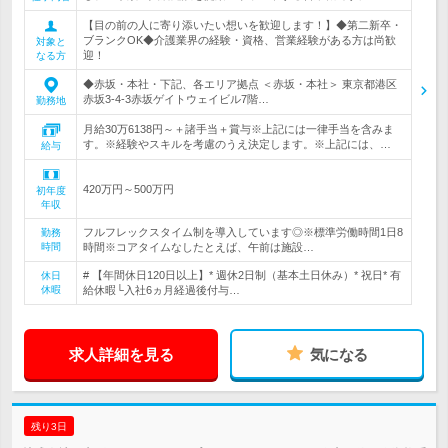
【目の前の人に寄り添いたい想いを歓迎します！】◆第二新卒・
ブランクOK◆介護業界の経験・資格、営業経験がある方は尚歓
対象と
迎！
なる方
◆赤坂・本社・下記、各エリア拠点 ＜赤坂・本社＞ 東京都港区
赤坂3-4-3赤坂ゲイトウェイビル7階…
勤務地
月給30万6138円～＋諸手当＋賞与※上記には一律手当を含みま
す。※経験やスキルを考慮のうえ決定します。※上記には、…
給与
420万円～500万円
初年度
年収
フルフレックスタイム制を導入しています◎※標準労働時間1日8
勤務
時間
時間※コアタイムなしたとえば、午前は施設…
# 【年間休日120日以上】* 週休2日制（基本土日休み）* 祝日* 有
休日
休暇
給休暇└入社6ヵ月経過後付与…
求人詳細を見る
気になる
残り3日