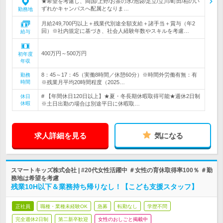
★希望を考慮し、両国/上野/お茶の水/池袋/足立/立川/町田/柏のい
ずれかキャンパスへ配属となりま…
勤務地
月給249,700円以上＋残業代別途全額支給＋諸手当＋賞与（年2
回）※社内規定に基づき、社会人経験年数やスキルを考慮…
給与
400万円～500万円
初年度
年収
8：45～17：45（実働8時間／休憩60分）※時間外労働有無：有
勤務
時間
※残業月平均20時間程度（2025…
# 【年間休日120日以上】★夏・冬長期休暇取得可能★週休2日制
休日
休暇
※土日出勤の場合は別途平日に休暇取…
求人詳細を見る
気になる
スマートキッズ株式会社 | #20代女性活躍中 ＃女性の育休取得率100％ ＃勤
務地は希望を考慮
残業10H以下＆業務持ち帰りなし！【こども支援スタッフ】
正社員
職種・業種未経験OK
急募
転勤なし
学歴不問
完全週休2日制
第二新卒歓迎
女性のおしごと掲載中