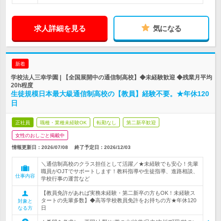
求人詳細を見る
気になる
新着
学校法人三幸学園 | 【全国展開中の通信制高校】◆未経験歓迎 ◆残業月平均
20h程度
生徒規模日本最大級通信制高校の【教員】経験不要。★年休120
日
正社員
職種・業種未経験OK
転勤なし
第二新卒歓迎
女性のおしごと掲載中
情報更新日：2026/07/08
終了予定日：
2026/12/03
＼通信制高校のクラス担任として活躍／★未経験でも安心！先輩
職員がOJTでサポートします！教科指導や生徒指導、進路相談、
仕事内容
学校行事の運営など
【教員免許があれば実務未経験・第二新卒の方もOK！未経験ス
タートの先輩多数】◆高等学校教員免許をお持ちの方★年休120
対象と
日
なる方