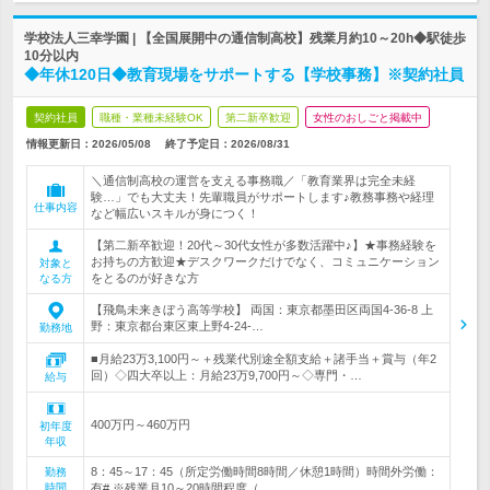
学校法人三幸学園 | 【全国展開中の通信制高校】残業月約10～20h◆駅徒歩
10分以内
◆年休120日◆教育現場をサポートする【学校事務】※契約社員
契約社員
職種・業種未経験OK
第二新卒歓迎
女性のおしごと掲載中
情報更新日：2026/05/08
終了予定日：
2026/08/31
＼通信制高校の運営を支える事務職／「教育業界は完全未経
験…」でも大丈夫！先輩職員がサポートします♪教務事務や経理
仕事内容
など幅広いスキルが身につく！
【第二新卒歓迎！20代～30代女性が多数活躍中♪】★事務経験を
お持ちの方歓迎★デスクワークだけでなく、コミュニケーション
対象と
をとるのが好きな方
なる方
【飛鳥未来きぼう高等学校】 両国：東京都墨田区両国4-36-8 上
野：東京都台東区東上野4-24-…
勤務地
■月給23万3,100円～＋残業代別途全額支給＋諸手当＋賞与（年2
回）◇四大卒以上：月給23万9,700円～◇専門・…
給与
400万円～460万円
初年度
年収
8：45～17：45（所定労働時間8時間／休憩1時間）時間外労働：
勤務
時間
有# ※残業月10～20時間程度（…