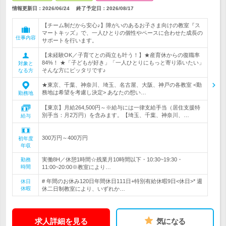
情報更新日：2026/06/24
終了予定日：
2026/08/17
【チーム制だから安心♪】障がいのあるお子さま向けの教室『ス
マートキッズ』で、一人ひとりの個性やペースに合わせた成長の
仕事内容
サポートを行います。
【未経験OK／子育てとの両立も叶う！】★産育休からの復職率
84%！ ★「子どもが好き」「一人ひとりにもっと寄り添いたい」
対象と
そんな方にピッタリです♪
なる方
★東京、千葉、神奈川、埼玉、名古屋、大阪、神戸の各教室 <勤
務地は希望を考慮し決定> あなたの想い…
勤務地
【東京】月給264,500円～※給与には一律支給手当（居住支援特
別手当：月2万円）を含みます。【埼玉、千葉、神奈川、…
給与
300万円～400万円
初年度
年収
実働8H／休憩1時間☆残業月10時間以下・10:30~19:30・
勤務
時間
11:00~20:00※教室により…
# 年間のお休み120日年間休日111日+特別有給休暇9日<休日>* 週
休日
休暇
休二日制教室により、いずれか…
求人詳細を見る
気になる