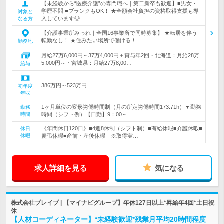
【未経験から“医療介護”の専門職へ｜第二新卒も歓迎】■男女・
学歴不問 ■ブランクもOK！ ★全額会社負担の資格取得支援も導
対象と
入しています◎
なる方
【介護事業所みっれ｜全国16事業所で同時募集】 ★転居を伴う
転勤なし！ ★住みたい場所で働ける！…
勤務地
月給27万6,000円～37万4,000円＋賞与年2回・北海道：月給28万
5,000円～・宮城県：月給27万8,00…
給与
386万円～523万円
初年度
年収
1ヶ月単位の変形労働時間制（月の所定労働時間173.71h）▼勤務
勤務
時間
時間（シフト例）【日勤】9：00～…
《年間休日120日》■4週8休制（シフト制）■有給休暇■介護休暇■
休日
休暇
慶弔休暇■産前・産後休暇 ※取得実…
求人詳細を見る
気になる
株式会社ブレイブ | 【マイナビグループ】年休127日以上*昇給年4回*土日祝
休
【人材コーディネーター】*未経験歓迎*残業月平均20時間程度