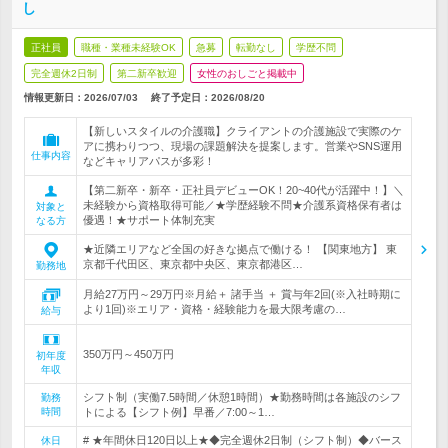
し
正社員
職種・業種未経験OK
急募
転勤なし
学歴不問
完全週休2日制
第二新卒歓迎
女性のおしごと掲載中
情報更新日：2026/07/03
終了予定日：
2026/08/20
【新しいスタイルの介護職】クライアントの介護施設で実際のケ
アに携わりつつ、現場の課題解決を提案します。営業やSNS運用
仕事内容
などキャリアパスが多彩！
【第二新卒・新卒・正社員デビューOK！20~40代が活躍中！】＼
未経験から資格取得可能／★学歴経験不問★介護系資格保有者は
対象と
優遇！★サポート体制充実
なる方
★近隣エリアなど全国の好きな拠点で働ける！ 【関東地方】 東
京都千代田区、東京都中央区、東京都港区…
勤務地
月給27万円～29万円※月給＋ 諸手当 ＋ 賞与年2回(※入社時期に
より1回)※エリア・資格・経験能力を最大限考慮の…
給与
350万円～450万円
初年度
年収
シフト制（実働7.5時間／休憩1時間）★勤務時間は各施設のシフ
勤務
時間
トによる【シフト例】早番／7:00～1…
# ★年間休日120日以上★◆完全週休2日制（シフト制）◆バース
休日