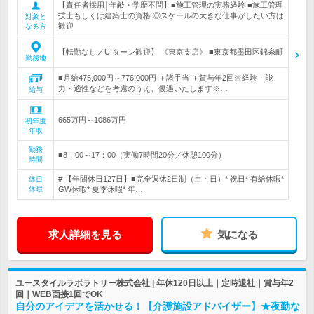
【責任者採用│年齢・学歴不問】■施工管理の実務経験 ■施工管理
技士もしくは建築士の資格 ◎スケールの大きな仕事がしたい方は
対象と
歓迎
なる方
【転勤なし／UIターン歓迎】 《東京支店》 ■東京都墨田区錦糸町
勤務地
■月給475,000円～776,000円 ＋諸手当 ＋賞与年2回※経験・能
力・適性などを考慮のうえ、優遇いたします※…
給与
665万円～1086万円
初年度
年収
勤務
■8：00～17：00（実働7時間20分／休憩100分）
時間
# 【年間休日127日】■完全週休2日制（土・日）* 祝日* 有給休暇*
休日
休暇
GW休暇* 夏季休暇* 年…
求人詳細を見る
気になる
ユースタイルラボラトリー株式会社 | 年休120日以上｜定時退社｜賞与年2
回｜WEB面接1回でOK
自分のアイデアを活かせる！【介護施設アドバイザー】★夜勤な