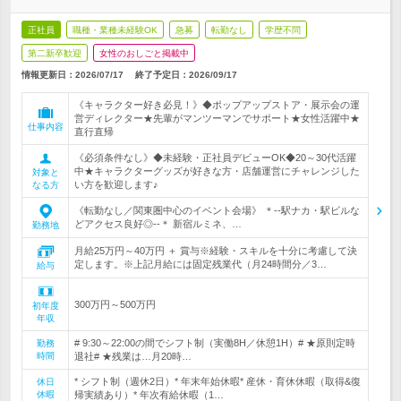
正社員
職種・業種未経験OK
急募
転勤なし
学歴不問
第二新卒歓迎
女性のおしごと掲載中
情報更新日：2026/07/17
終了予定日：
2026/09/17
《キャラクター好き必見！》◆ポップアップストア・展示会の運
営ディレクター★先輩がマンツーマンでサポート★女性活躍中★
仕事内容
直行直帰
《必須条件なし》◆未経験・正社員デビューOK◆20～30代活躍
中★キャラクターグッズが好きな方・店舗運営にチャレンジした
対象と
い方を歓迎します♪
なる方
《転勤なし／関東圏中心のイベント会場》 ＊--駅ナカ・駅ビルな
どアクセス良好◎--＊ 新宿ルミネ、…
勤務地
月給25万円～40万円 ＋ 賞与※経験・スキルを十分に考慮して決
定します。※上記月給には固定残業代（月24時間分／3…
給与
300万円～500万円
初年度
年収
# 9:30～22:00の間でシフト制（実働8H／休憩1H）# ★原則定時
勤務
時間
退社# ★残業は…月20時…
* シフト制（週休2日）* 年末年始休暇* 産休・育休休暇（取得&復
休日
休暇
帰実績あり）* 年次有給休暇（1…