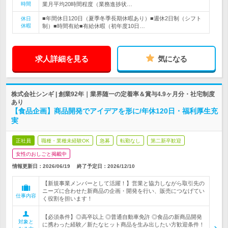
時間
業月平均20時間程度（業務進捗状…
■年間休日120日（夏季冬季長期休暇あり）■週休2日制（シフト
休日
休暇
制）■時間有給■有給休暇（初年度10日…
求人詳細を見る
気になる
株式会社シンギ | 創業92年｜業界随一の定着率＆賞与4.9ヶ月分・社宅制度
あり
【食品企画】商品開発でアイデアを形に/年休120日・福利厚生充
実
正社員
職種・業種未経験OK
急募
転勤なし
第二新卒歓迎
女性のおしごと掲載中
情報更新日：2026/06/19
終了予定日：
2026/12/10
【新規事業メンバーとして活躍！】営業と協力しながら取引先の
ニーズに合わせた新商品の企画・開発を行い、販売につなげてい
仕事内容
く役割を担います！
【必須条件】◎高卒以上 ◎普通自動車免許 ◎食品の新商品開発
対象と
に携わった経験／新たなヒット商品を生み出したい方歓迎条件！