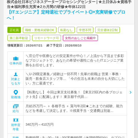
株式会社日本ビジネスデータープロセシングセンター | ★土日休み★資格手
当★福利厚生充実★2カ月間の研修★年休122日
【ITエンジニア】定時退社でプライベート◎×充実研修でプロ
へ！
正社員
職種・業種未経験OK
転勤なし
学歴不問
完全週休2日制
第二新卒歓迎
リモートワーク可
女性のおしごと掲載中
情報更新日：2026/07/21
終了予定日：
2026/08/10
＼官公庁や医療などの安定案件が中心！／上流から下流まで多彩
なプロジェクトで、あなたの希望や適性に合ったITエンジニア業
仕事内容
務をお任せします。
＼U-29限定募集／経験は一切不問！先輩の前職は 営業・事務・
販売・飲食店スタッフ等… 「今の生活も未来の自分も大切にした
対象と
い」方に最適です。
なる方
【転勤なし】 今回は東京支社募集！ 【東京23区内の各プロジェ
クト先】に配属します！ 東京都千代田…
勤務地
月給25万円～ ＋ 各種手当 ＋ 賞与年2回★これまでの経験、能力
などを考慮して決定します。※残業手当・交通費は別途…
給与
340万円～410万円
初年度
年収
勤務時間：9：00～18：00(実働8時間／休憩時間60分) ※プロジ
勤務