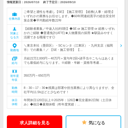
情報更新日：2026/07/10
終了予定日：
2026/09/10
ご希望と適性を考慮し【SE】【施工管理】【総務(人事・経理)】
いずれかの業務をお任せします。◆60年間連続黒字の総合安全対
仕事内容
策企業◆平均勤続年数22年
【経験者募集／中途入社約5割】◆SE or 施工管理 or 総務 いずれ
かのご経験 ◆普通免許(AT可)★人物重視の採用 ★馴染みやすく
対象と
活躍できる職場です◎
なる方
＼東京本社（墨田区）・SCセンタ（江東区）・九州支店（福岡
市）での募集！／ 【SE・施工管理】 【…
勤務地
月給22万2,000円～40万円＋賞与年2回+諸手当※こちらはあくま
でも最低給与になります。※経験・年齢・資格等考慮…
給与
350万円～650万円
初年度
年収
8：30～17：30★残業は部署や担当業務により異なりますが、全
勤務
時間
社平均11.5hほどと少なめです！
年間休日120日以上※2025年：126日◆完全週休2日制（土日休
休日
休暇
み）◆祝日◆夏期休暇（昨年度実績：…
求人詳細を見る
気になる