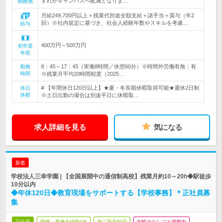
ずれかキャンパスへ配属となりま…
勤務地
月給249,700円以上＋残業代別途全額支給＋諸手当＋賞与（年2
回）※社内規定に基づき、社会人経験年数やスキルを考慮…
給与
400万円～500万円
初年度
年収
8：45～17：45（実働8時間／休憩60分）※時間外労働有無：有
勤務
時間
※残業月平均20時間程度（2025…
# 【年間休日120日以上】★夏・冬長期休暇取得可能★週休2日制
休日
休暇
※土日出勤の場合は別途平日に休暇取…
求人詳細を見る
気になる
新着
学校法人三幸学園 | 【全国展開中の通信制高校】残業月約10～20h◆駅徒歩
10分以内
◆年休120日◆教育現場をサポートする【学校事務】＊正社員募
集
正社員
職種・業種未経験OK
第二新卒歓迎
女性のおしごと掲載中