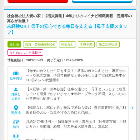
社会福祉法人愛の家 | 【増員募集】4年ぶりのマイナビ転職掲載！定着率の
高さが自慢！
未経験OK！母子の安心できる毎日を支える【母子支援スタッ
フ】
正社員
職種・業種未経験OK
転勤なし
学歴不問
第二新卒歓迎
女性のおしごと掲載中
情報更新日：2026/08/03
終了予定日：
2026/09/28
【母子の自立した生活を支援！】将来の自立に向けた、家事サポ
ートや就労支援、子育て補助などをお任せします◎残業は基本ゼ
仕事内容
ロ♪◎20～50代活躍中！
【未経験・第二新卒歓迎】仕事を通じて…母子といっしょに成長
していく感覚でかまいません★年齢・ブランク不問。久しぶりの
対象と
仕事復帰も応援します！
なる方
【転勤なし！駅にも近い施設で通勤も楽♪】 東京都豊島区 ※ご利
用者様の安心・安全を守るためにも詳細…
勤務地
月給24万4848円～＋特殊業務手当＋賞与あり（昨年度実績：4.85
か月分）※前職、経験、能力を最大限考慮し、支給額…
給与