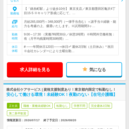
なる方
【「錦糸町駅」より徒歩10分】 東京支店／東京都墨田区亀沢4丁
目15-5 ※キャリア形成に応じて、…
勤務地
月給265,000円～348,000円（一律手当含む）＋諸手当※経験・能
力を考慮の上、優遇いたします。※試用期間3ヶ…
給与
9:00～17:30 （実働7時間30分／休憩1時間）※時間外労働有無：
勤務
時間
有（月平均残業時間30時間）…
# ――年間休日120日――<休日>* 週休2日制（土日休み）* 祝日
休日
休暇
※会社カレンダーにより土曜出勤…
求人詳細を見る
気になる
株式会社ケアサービス | 資格支援制度あり！東京都内限定で転勤なし！
安心して働ける環境！未経験OK！夜勤のない【在宅介護職】
正社員
職種・業種未経験OK
転勤なし
学歴不問
完全週休2日制
第二新卒歓迎
情報更新日：2026/07/17
終了予定日：
2026/08/20