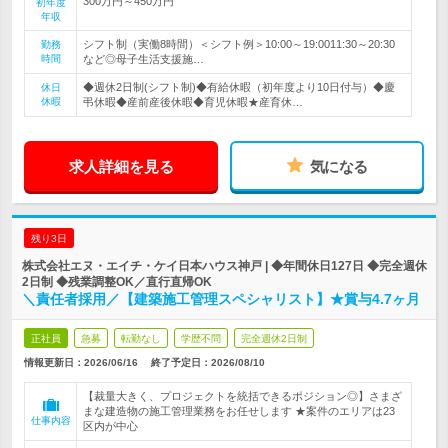
300万円～450万円
初年度
年収
シフト制（実働8時間）＜シフト例＞10:00～19:0011:30～20:30
勤務
時間
など◎母子生活支援施…
◆週休2日制(シフト制)◆有給休暇（初年度より10日付与）◆慶
休日
休暇
弔休暇◆産前産後休暇◆育児休暇★産育休…
求人詳細を見る
気になる
残り3日
株式会社エヌ・エイチ・ケイ日本ハウス神戸 | ◆年間休日127日 ◆完全週休
2日制 ◆残業調整OK／直行直帰OK
＼責任者採用／【建築施工管理スペシャリスト】★賞与4.7ヶ月
正社員
急募
転勤なし
学歴不問
完全週休2日制
情報更新日：2026/06/16
終了予定日：
2026/08/10
【裁量大きく、プロジェクトを統括できるポジション◎】さまざ
まな建造物の施工管理業務をお任せします ★案件のエリアは23
仕事内容
区内が中心