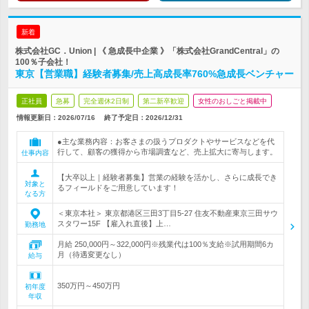
新着
株式会社GC．Union | 《 急成長中企業 》「株式会社GrandCentral」の
100％子会社！
東京【営業職】経験者募集/売上高成長率760%急成長ベンチャー
正社員
急募
完全週休2日制
第二新卒歓迎
女性のおしごと掲載中
情報更新日：2026/07/16
終了予定日：
2026/12/31
●主な業務内容：お客さまの扱うプロダクトやサービスなどを代
行して、顧客の獲得から市場調査など、売上拡大に寄与します。
仕事内容
【大卒以上｜経験者募集】営業の経験を活かし、さらに成長でき
対象と
るフィールドをご用意しています！
なる方
＜東京本社＞ 東京都港区三田3丁目5-27 住友不動産東京三田サウ
スタワー15F 【雇入れ直後】上…
勤務地
月給 250,000円～322,000円※残業代は100％支給※試用期間6カ
月（待遇変更なし）
給与
350万円～450万円
初年度
年収