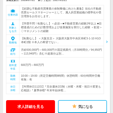
情報更新日：2026/07/31
終了予定日：
2027/01/21
【好調な不動産売買事業の体制整備に向けた募集】当社の不動産
売買セールスマネージャーとして、属人的営業組織の標準化や受
仕事内容
注増加をお任せします。
【学歴不問！転勤なし】＜必須＞■不動産営業の経験2年以上 ■目
標達成のための計数管理および改善施策を実行した経験 ＜歓迎＞
対象と
◇マネジメントの経験
なる方
【転勤なし】 ＜大阪支店＞ 大阪府大阪市中央区本町3-1-10 H1O
本町2階 ※本人の希望でない…
勤務地
月給500,000円～600,000円※固定残業代（月30時間分／94,950円
～113,940円）含む※超過分は別…
給与
600万円～800万円
初年度
年収
10:00～19:00（所定労働時間8時間）休憩時間：60分時間外労働
勤務
時間
有無：有
【年間休日112日】* 完全週休2日制（水曜・木曜・祝日※変更も
休日
休暇
応相談）* 夏季休暇* 年末年始休暇…
求人詳細を見る
気になる