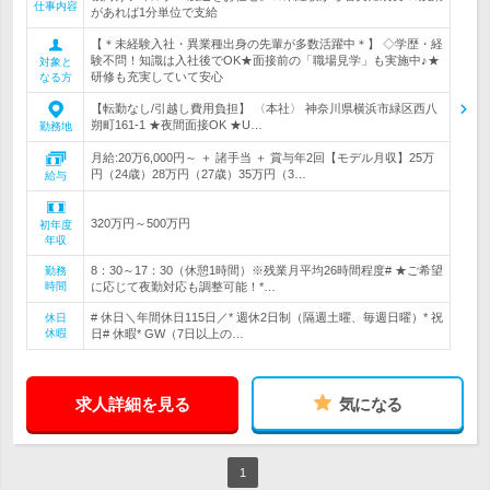
仕事内容
があれば1分単位で支給
【＊未経験入社・異業種出身の先輩が多数活躍中＊】 ◇学歴・経
験不問！知識は入社後でOK★面接前の「職場見学」も実施中♪★
対象と
研修も充実していて安心
なる方
【転勤なし/引越し費用負担】 〈本社〉 神奈川県横浜市緑区西八
朔町161-1 ★夜間面接OK ★U…
勤務地
月給:20万6,000円～ ＋ 諸手当 ＋ 賞与年2回【モデル月収】25万
円（24歳）28万円（27歳）35万円（3…
給与
320万円～500万円
初年度
年収
8：30～17：30（休憩1時間）※残業月平均26時間程度# ★ご希望
勤務
時間
に応じて夜勤対応も調整可能！*…
# 休日＼年間休日115日／* 週休2日制（隔週土曜、毎週日曜）* 祝
休日
休暇
日# 休暇* GW（7日以上の…
求人詳細を見る
気になる
1