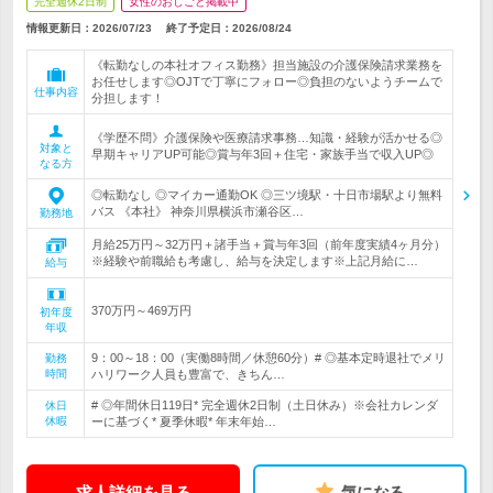
完全週休2日制
女性のおしごと掲載中
情報更新日：2026/07/23
終了予定日：
2026/08/24
《転勤なしの本社オフィス勤務》担当施設の介護保険請求業務を
お任せします◎OJTで丁寧にフォロー◎負担のないようチームで
仕事内容
分担します！
《学歴不問》介護保険や医療請求事務…知識・経験が活かせる◎
対象と
早期キャリアUP可能◎賞与年3回＋住宅・家族手当で収入UP◎
なる方
◎転勤なし ◎マイカー通勤OK ◎三ツ境駅・十日市場駅より無料
バス 《本社》 神奈川県横浜市瀬谷区…
勤務地
月給25万円～32万円＋諸手当＋賞与年3回（前年度実績4ヶ月分）
※経験や前職給も考慮し、給与を決定します※上記月給に…
給与
370万円～469万円
初年度
年収
9：00～18：00（実働8時間／休憩60分）# ◎基本定時退社でメリ
勤務
時間
ハリワーク人員も豊富で、きちん…
# ◎年間休日119日* 完全週休2日制（土日休み）※会社カレンダ
休日
休暇
ーに基づく* 夏季休暇* 年末年始…
求人詳細を見る
気になる