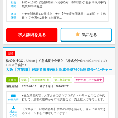
9:00～18:00（実働8時間／休憩60分）※時間外労働あり※月平均
勤務
時間
残業10時間程度
# ★年間休日130日以上～★# 【今年度年間休日：131日】# 《 休
休日
休暇
日 》完全週休2日制（土日祝…
求人詳細を見る
気になる
新着
株式会社GC．Union | 《 急成長中企業 》「株式会社GrandCentral」の
100％子会社！
大阪【営業職】経験者募集/売上高成長率760%急成長ベンチャー
正社員
急募
完全週休2日制
第二新卒歓迎
女性のおしごと掲載中
情報更新日：2026/07/16
終了予定日：
2026/12/31
●主な業務内容：お客さまの扱うプロダクトやサービスなどを代
行して、顧客の獲得から市場調査など、売上拡大に寄与します。
仕事内容
【大卒以上｜経験者募集】営業の経験を活かし、さらに成長でき
対象と
るフィールドをご用意しています！
なる方