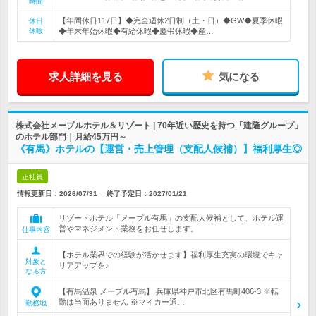
時間
【年間休日117日】◆完全週休2日制（土・日）◆GW◆夏季休暇
休日
休暇
◆年末年始休暇◆有給休暇◆慶弔休暇◆産…
求人詳細を見る
気になる
株式会社メープルホテル＆リゾート | 70年近い歴史を持つ「建隆グループ」
のホテル部門｜月給45万円～
《有馬》ホテルの【運営・売上管理（支配人候補）】福利厚生◎
正社員
情報更新日：2026/07/31
終了予定日：
2027/01/21
リゾートホテル「メープル有馬」の支配人候補として、ホテル運
営やマネジメント業務をお任せします。
仕事内容
【ホテル業界での経験が活かせます】福利厚生充実の環境でキャ
対象と
リアアップを♪
なる方
【有馬温泉 メープル有馬】 兵庫県神戸市北区有馬町406-3 ※転
勤は当面ありません ※マイカー通…
勤務地