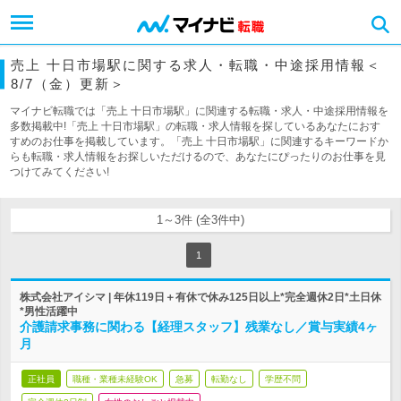
売上 十日市場駅に関する求人・転職・中途採用情報＜
8/7（金）更新＞
マイナビ転職では「売上 十日市場駅」に関連する転職・求人・中途採用情報を
多数掲載中!「売上 十日市場駅」の転職・求人情報を探しているあなたにおす
すめのお仕事を掲載しています。「売上 十日市場駅」に関連するキーワードか
らも転職・求人情報をお探しいただけるので、あなたにぴったりのお仕事を見
つけてみてください!
1～3件 (全3件中)
1
株式会社アイシマ | 年休119日＋有休で休み125日以上*完全週休2日*土日休
*男性活躍中
介護請求事務に関わる【経理スタッフ】残業なし／賞与実績4ヶ
月
正社員
職種・業種未経験OK
急募
転勤なし
学歴不問