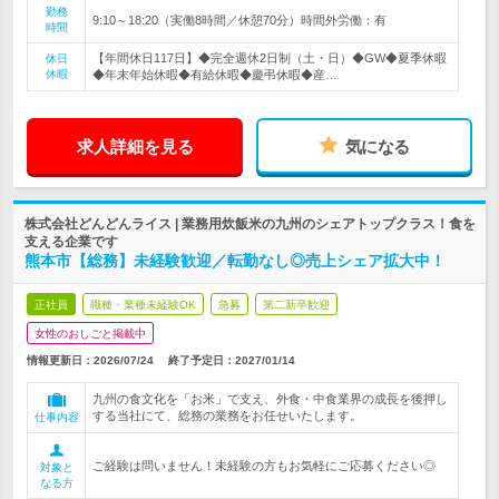
勤務
9:10～18:20（実働8時間／休憩70分）時間外労働：有
時間
【年間休日117日】◆完全週休2日制（土・日）◆GW◆夏季休暇
休日
休暇
◆年末年始休暇◆有給休暇◆慶弔休暇◆産…
求人詳細を見る
気になる
株式会社どんどんライス | 業務用炊飯米の九州のシェアトップクラス！食を
支える企業です
熊本市【総務】未経験歓迎／転勤なし◎売上シェア拡大中！
正社員
職種・業種未経験OK
急募
第二新卒歓迎
女性のおしごと掲載中
情報更新日：2026/07/24
終了予定日：
2027/01/14
九州の食文化を「お米」で支え、外食・中食業界の成長を後押し
する当社にて、総務の業務をお任せいたします。
仕事内容
ご経験は問いません！未経験の方もお気軽にご応募ください◎
対象と
なる方