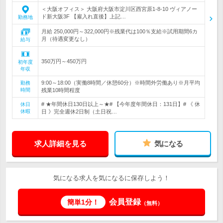
＜大阪オフィス＞ 大阪府大阪市淀川区西宮原1-8-10 ヴィアノー
ド新大阪3F 【雇入れ直後】上記…
勤務地
月給 250,000円～322,000円※残業代は100％支給※試用期間6カ
月（待遇変更なし）
給与
350万円～450万円
初年度
年収
9:00～18:00（実働8時間／休憩60分）※時間外労働あり※月平均
勤務
時間
残業10時間程度
# ★年間休日130日以上～★# 【今年度年間休日：131日】# 《 休
休日
休暇
日 》完全週休2日制（土日祝…
求人詳細を見る
気になる
気になる求人を気になるに保存しよう！
会員登録
簡単1分！
（無料）