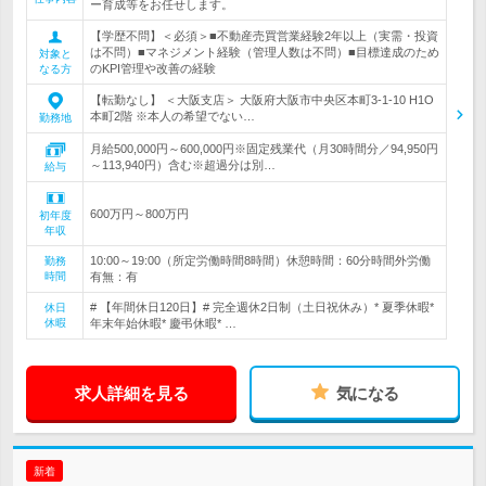
ー育成等をお任せします。
【学歴不問】＜必須＞■不動産売買営業経験2年以上（実需・投資
は不問）■マネジメント経験（管理人数は不問）■目標達成のため
対象と
のKPI管理や改善の経験
なる方
【転勤なし】 ＜大阪支店＞ 大阪府大阪市中央区本町3-1-10 H1O
本町2階 ※本人の希望でない…
勤務地
月給500,000円～600,000円※固定残業代（月30時間分／94,950円
～113,940円）含む※超過分は別…
給与
600万円～800万円
初年度
年収
10:00～19:00（所定労働時間8時間）休憩時間：60分時間外労働
勤務
時間
有無：有
# 【年間休日120日】# 完全週休2日制（土日祝休み）* 夏季休暇*
休日
休暇
年末年始休暇* 慶弔休暇* …
求人詳細を見る
気になる
新着