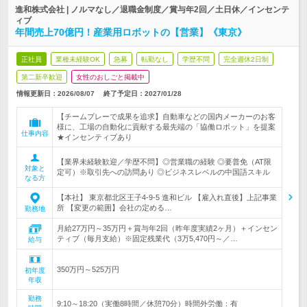
進和株式会社 | ノルマなし／退職金制度／賞与年2回／土日休／インセンテ
ィブ
年間売上70億円！産業用ロボットの【営業】《東京》
正社員
業種未経験OK
急募
転勤なし
学歴不問
完全週休2日制
第二新卒歓迎
女性のおしごと掲載中
情報更新日：2026/08/07
終了予定日：
2027/01/28
【チームプレーで成果を追求】自動車などの国内メーカーのお客
様に、工場の自動化に貢献する最先端の「協働ロボット」を提案
仕事内容
★インセンティブあり
【業界未経験歓迎／学歴不問】◎営業職の経験 ◎要普免（AT限
対象と
定可）※取引先への訪問あり ◎ビジネスレベルの中国語スキル
なる方
【本社】 東京都北区王子4-9-5 進和ビル 【雇入れ直後】上記事業
所 【変更の範囲】会社の定める…
勤務地
月給27万円～35万円＋賞与年2回（昨年度実績2ヶ月）＋インセン
ティブ（毎月支給）※固定残業代（3万5,470円～／…
給与
350万円～525万円
初年度
年収
勤務
9:10～18:20（実働8時間／休憩70分）時間外労働：有