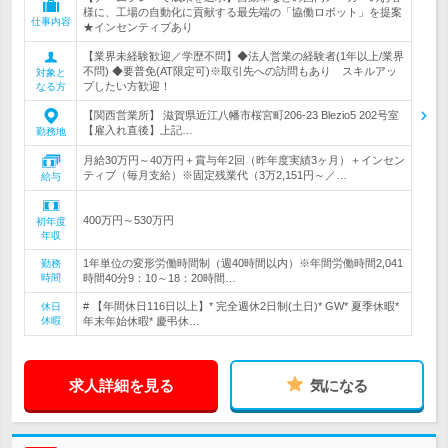
様に、工場の自動化に貢献する最先端の「協働ロボット」を提案
仕事内容
★インセンティブあり
【業界未経験歓迎／学歴不問】◆法人営業の経験者(1年以上/業界
不問) ◆要普免(AT限定可)※取引先への訪問もあり スキルアッ
対象と
プしたい方歓迎！
なる方
【関西営業所】 滋賀県近江八幡市桜宮町206-23 Blezio5 202号室
【雇入れ直後】上記…
勤務地
月給30万円～40万円＋賞与年2回（昨年度実績3ヶ月）＋インセン
ティブ（毎月支給）※固定残業代（3万2,151円～／…
給与
400万円～530万円
初年度
年収
1年単位の変形労働時間制（週40時間以内）※年間労働時間2,041
勤務
時間
時間40分9：10～18：20時間…
# 【年間休日116日以上】* 完全週休2日制(土日)* GW* 夏季休暇*
休日
休暇
年末年始休暇* 慶弔休…
求人詳細を見る
気になる