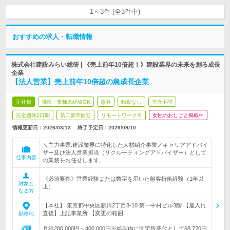
1～3件 (全3件中)
おすすめの求人・転職情報
株式会社建設みらい総研 | 《売上前年10倍超！》建設業界の未来を創る成長
企業
【法人営業】売上前年10倍超の急成長企業
正社員
職種・業種未経験OK
急募
転勤なし
学歴不問
完全週休2日制
第二新卒歓迎
リモートワーク可
女性のおしごと掲載中
情報更新日：2026/03/13
終了予定日：
2026/09/10
＼主力事業:建設業界に特化した人材紹介事業／キャリアアドバイ
ザー及び法人営業担当（リクルーティングアドバイザー）として
仕事内容
の業務をお任せします。
《必須要件》営業経験または数字を用いた顧客折衝経験（1年以
対象と
上）
なる方
【本社】 東京都中央区新川2丁目8-10 第一中村ビル3階 【雇入れ
直後】上記事業所 【変更の範囲…
勤務地
月給280,000円～400,000円※給与内に固定残業代として68,720円