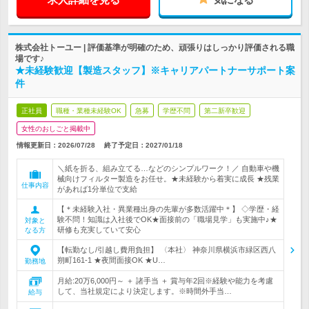
株式会社トーユー | 評価基準が明確のため、頑張りはしっかり評価される職
場です♪
★未経験歓迎【製造スタッフ】※キャリアパートナーサポート案
件
正社員
職種・業種未経験OK
急募
学歴不問
第二新卒歓迎
女性のおしごと掲載中
情報更新日：2026/07/28
終了予定日：
2027/01/18
＼紙を折る、組み立てる…などのシンプルワーク！／ 自動車や機
械向けフィルター製造をお任せ。★未経験から着実に成長 ★残業
仕事内容
があれば1分単位で支給
【＊未経験入社・異業種出身の先輩が多数活躍中＊】 ◇学歴・経
験不問！知識は入社後でOK★面接前の「職場見学」も実施中♪★
対象と
研修も充実していて安心
なる方
【転勤なし/引越し費用負担】 〈本社〉 神奈川県横浜市緑区西八
朔町161-1 ★夜間面接OK ★U…
勤務地
月給:20万6,000円～ ＋ 諸手当 ＋ 賞与年2回※経験や能力を考慮
して、当社規定により決定します。※時間外手当…
給与