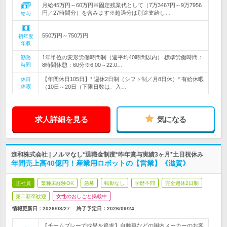
月給45万円～60万円※固定残業代として（7万3467円～9万7956
円／27時間分）を含みます※超過分は別途支給し…
給与
550万円～750万円
初年度
年収
1年単位の変形労働時間制（週平均40時間以内） 標準労働時間：
勤務
時間
8時間休憩：60分※6:00～22:0…
【年間休日105日】* 週休2日制（シフト制／月8日休）* 有給休暇
休日
休暇
（10日～20日（下限日数は、入…
求人詳細を見る
気になる
進和株式会社 | ノルマなし*退職金制度*昨年賞与実績3ヶ月*土日祝休み
年間売上高40億円！産業用ロボットの【営業】《滋賀》
正社員
業種未経験OK
急募
転勤なし
学歴不問
完全週休2日制
第二新卒歓迎
女性のおしごと掲載中
情報更新日：2026/03/27
終了予定日：
2026/09/24
【チームプレーで成果を追求】自動車などの国内メーカーのお客