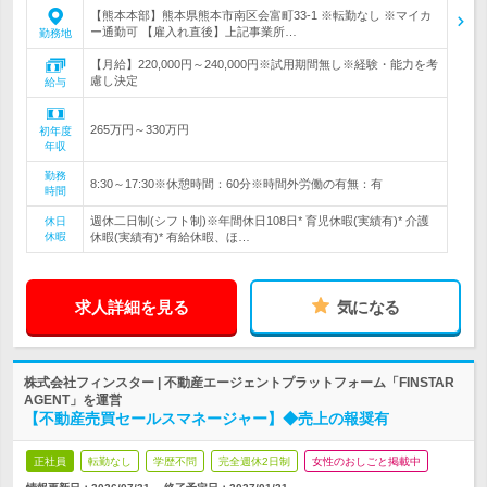
【熊本本部】熊本県熊本市南区会富町33-1 ※転勤なし ※マイカ
ー通勤可 【雇入れ直後】上記事業所…
勤務地
【月給】220,000円～240,000円※試用期間無し※経験・能力を考
慮し決定
給与
265万円～330万円
初年度
年収
勤務
8:30～17:30※休憩時間：60分※時間外労働の有無：有
時間
週休二日制(シフト制)※年間休日108日* 育児休暇(実績有)* 介護
休日
休暇
休暇(実績有)* 有給休暇、ほ…
求人詳細を見る
気になる
株式会社フィンスター | 不動産エージェントプラットフォーム「FINSTAR
AGENT」を運営
【不動産売買セールスマネージャー】◆売上の報奨有
正社員
転勤なし
学歴不問
完全週休2日制
女性のおしごと掲載中