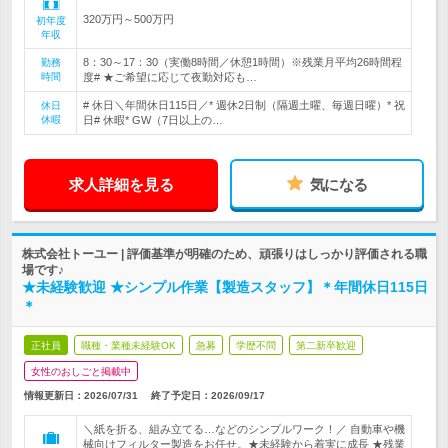
320万円～500万円
初年度
年収
8：30～17：30（実働8時間／休憩1時間）※残業月平均26時間程
勤務
時間
度# ★ご希望に応じて夜勤対応も…
# 休日＼年間休日115日／* 週休2日制（隔週土曜、毎週日曜）* 祝
休日
休暇
日# 休暇* GW（7日以上の…
求人詳細を見る
気になる
株式会社トーユー | 評価基準が明確のため、頑張りはしっかり評価される職
場です♪
★未経験歓迎 ★シンプル作業【製造スタッフ】＊年間休日115日
＊
正社員
職種・業種未経験OK
急募
学歴不問
第二新卒歓迎
女性のおしごと掲載中
情報更新日：2026/07/31
終了予定日：
2026/09/17
＼紙を折る、組み立てる…などのシンプルワーク！／ 自動車や機
械向けフィルター製造をお任せ。★未経験から着実に成長 ★残業