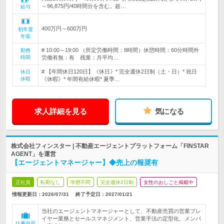
～96,875円/40時間分を含む。超…
給与
400万円～600万円
初年度
年収
# 10:00～19:00 （所定労働時間：8時間）休憩時間：60分時間外
勤務
時間
労働有無：有 残業：月平均…
# 【年間休日120日】《休日》* 完全週休2日制（土・日）* 祝日
休日
休暇
《休暇》* 年間有給休暇* 夏季…
求人詳細を見る
気になる
株式会社フィンスター | 不動産エージェントプラットフォーム「FINSTAR
AGENT」を運営
【エージェントマネージャー】◆売上の報奨有
正社員
転勤なし
学歴不問
完全週休2日制
女性のおしごと掲載中
情報更新日：2026/07/31
終了予定日：
2027/01/21
当社のエージェントマネージャーとして、不動産売買の営業プレ
イヤー業務とセールスマネジメント、営業手法の定型化、メンバ
仕事内容