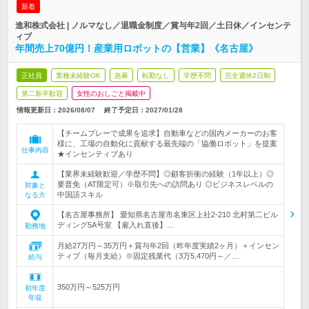
新着
進和株式会社 | ノルマなし／退職金制度／賞与年2回／土日休／インセンテ
ィブ
年間売上70億円！産業用ロボットの【営業】《名古屋》
正社員
業種未経験OK
急募
転勤なし
学歴不問
完全週休2日制
第二新卒歓迎
女性のおしごと掲載中
情報更新日：2026/08/07
終了予定日：
2027/01/28
【チームプレーで成果を追求】自動車などの国内メーカーのお客
様に、工場の自動化に貢献する最先端の「協働ロボット」を提案
仕事内容
★インセンティブあり
【業界未経験歓迎／学歴不問】◎顧客折衝の経験（1年以上）◎
要普免（AT限定可）※取引先への訪問あり ◎ビジネスレベルの
対象と
中国語スキル
なる方
【名古屋事務所】 愛知県名古屋市名東区上社2-210 北村第二ビル
ディング5A号室 【雇入れ直後】…
勤務地
月給27万円～35万円＋賞与年2回（昨年度実績2ヶ月）＋インセン
ティブ（毎月支給）※固定残業代（3万5,470円～／…
給与
350万円～525万円
初年度
年収