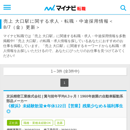
売上 大口駅に関する求人・転職・中途採用情報＜
8/7（金）更新＞
マイナビ転職では「売上 大口駅」に関連する転職・求人・中途採用情報を多数
掲載中!「売上 大口駅」の転職・求人情報を探しているあなたにおすすめのお
仕事を掲載しています。「売上 大口駅」に関連するキーワードからも転職・求
人情報をお探しいただけるので、あなたにぴったりのお仕事を見つけてみてく
ださい!
1～3件 (全3件中)
1
京浜精密工業株式会社 | 賞与前年平均4.3ヶ月！1960年創業の自動車駆動系
部品メーカー
《横浜》未経験歓迎★年休122日【営業】残業少なめ＆福利厚生
◎
正社員
職種・業種未経験OK
急募
情報更新日：2026/07/10
終了予定日：
2026/12/21