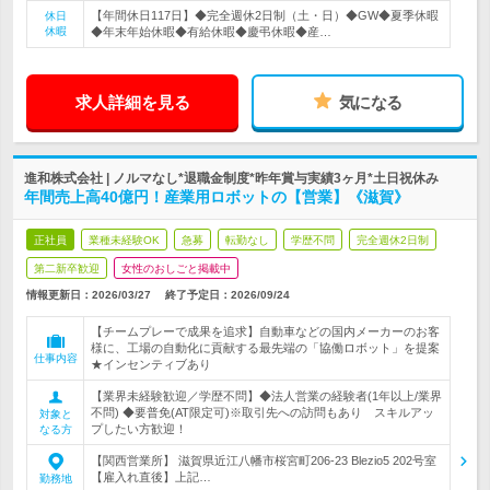
【年間休日117日】◆完全週休2日制（土・日）◆GW◆夏季休暇
休日
休暇
◆年末年始休暇◆有給休暇◆慶弔休暇◆産…
求人詳細を見る
気になる
進和株式会社 | ノルマなし*退職金制度*昨年賞与実績3ヶ月*土日祝休み
年間売上高40億円！産業用ロボットの【営業】《滋賀》
正社員
業種未経験OK
急募
転勤なし
学歴不問
完全週休2日制
第二新卒歓迎
女性のおしごと掲載中
情報更新日：2026/03/27
終了予定日：
2026/09/24
【チームプレーで成果を追求】自動車などの国内メーカーのお客
様に、工場の自動化に貢献する最先端の「協働ロボット」を提案
仕事内容
★インセンティブあり
【業界未経験歓迎／学歴不問】◆法人営業の経験者(1年以上/業界
不問) ◆要普免(AT限定可)※取引先への訪問もあり スキルアッ
対象と
プしたい方歓迎！
なる方
【関西営業所】 滋賀県近江八幡市桜宮町206-23 Blezio5 202号室
【雇入れ直後】上記…
勤務地