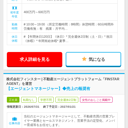
400万円～600万円
初年度
年収
# 10:00～19:00 （所定労働時間：8時間）休憩時間：60分時間外
勤務
時間
労働有無：有 残業：月平均…
# 【年間休日120日】《休日》* 完全週休2日制（土・日）* 祝日
休日
休暇
《休暇》* 年間有給休暇* 夏季…
求人詳細を見る
気になる
株式会社フィンスター | 不動産エージェントプラットフォーム「FINSTAR
AGENT」を運営
【エージェントマネージャー】◆売上の報奨有
正社員
転勤なし
学歴不問
完全週休2日制
女性のおしごと掲載中
情報更新日：2026/07/31
終了予定日：
2027/01/21
当社のエージェントマネージャーとして、不動産売買の営業プレ
イヤー業務とセールスマネジメント、営業手法の定型化、メンバ
仕事内容
ー育成等をお任せします。