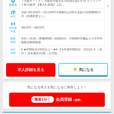
＜大阪オフィス＞ 大阪府大阪市淀川区西宮原1-8-10 ヴィアノー
ド新大阪3F 【雇入れ直後】上記…
勤務地
月給 250,000円～322,000円※残業代は100％支給※試用期間6カ
月（待遇変更なし）
給与
350万円～450万円
初年度
年収
9:00～18:00（実働8時間／休憩60分）※時間外労働あり※月平均
勤務
時間
残業10時間程度
# ★年間休日130日以上～★# 【今年度年間休日：131日】# 《 休
休日
休暇
日 》完全週休2日制（土日祝…
求人詳細を見る
気になる
気になる求人を気になるに保存しよう！
会員登録
簡単1分！
（無料）