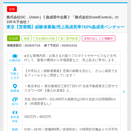
新着
株式会社GC．Union | 《 急成長中企業 》「株式会社GrandCentral」の
100％子会社！
東京【営業職】経験者募集/売上高成長率760%急成長ベンチャー
正社員
急募
完全週休2日制
第二新卒歓迎
女性のおしごと掲載中
情報更新日：2026/07/16
終了予定日：
2026/12/31
●主な業務内容：お客さまの扱うプロダクトやサービスなどを代
行して、顧客の獲得から市場調査など、売上拡大に寄与します。
仕事内容
【大卒以上｜経験者募集】営業の経験を活かし、さらに成長でき
対象と
るフィールドをご用意しています！
なる方
＜東京本社＞ 東京都港区三田3丁目5-27 住友不動産東京三田サウ
スタワー15F 【雇入れ直後】上…
勤務地
月給 250,000円～322,000円※残業代は100％支給※試用期間6カ
月（待遇変更なし）
給与
350万円～450万円
初年度
年収
9:00～18:00（実働8時間／休憩60分）※時間外労働あり※月平均
勤務