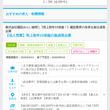
1～3件 (全3件中)
おすすめの求人・転職情報
株式会社建設みらい総研 | 《売上前年10倍超！》建設業界の未来を創る成長
企業
【法人営業】売上前年10倍超の急成長企業
正社員
職種・業種未経験OK
急募
転勤なし
学歴不問
完全週休2日制
第二新卒歓迎
リモートワーク可
女性のおしごと掲載中
情報更新日：2026/03/13
終了予定日：
2026/09/10
＼主力事業:建設業界に特化した人材紹介事業／キャリアアドバイ
ザー及び法人営業担当（リクルーティングアドバイザー）として
仕事内容
の業務をお任せします。
《必須要件》営業経験または数字を用いた顧客折衝経験（1年以
対象と
上）
なる方
【本社】 東京都中央区新川2丁目8-10 第一中村ビル3階 【雇入れ
直後】上記事業所 【変更の範囲…
勤務地
月給280,000円～400,000円※給与内に固定残業代として68,720円
～96,875円/40時間分を含む。超…
給与