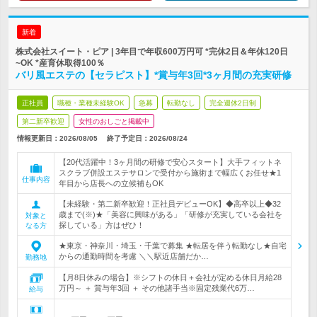
新着
株式会社スイート・ピア | 3年目で年収600万円可 *完休2日＆年休120日
~OK *産育休取得100％
バリ風エステの【セラピスト】*賞与年3回*3ヶ月間の充実研修
正社員
職種・業種未経験OK
急募
転勤なし
完全週休2日制
第二新卒歓迎
女性のおしごと掲載中
情報更新日：2026/08/05
終了予定日：
2026/08/24
【20代活躍中！3ヶ月間の研修で安心スタート】大手フィットネ
スクラブ併設エステサロンで受付から施術まで幅広くお任せ★1
仕事内容
年目から店長への立候補もOK
【未経験・第二新卒歓迎！正社員デビューOK】◆高卒以上◆32
歳まで(※)★「美容に興味がある」「研修が充実している会社を
対象と
探している」方はぜひ！
なる方
★東京・神奈川・埼玉・千葉で募集 ★転居を伴う転勤なし★自宅
からの通勤時間を考慮 ＼＼駅近店舗だか…
勤務地
【月8日休みの場合】※シフトの休日＋会社が定める休日月給28
万円～ ＋ 賞与年3回 ＋ その他諸手当※固定残業代6万…
給与