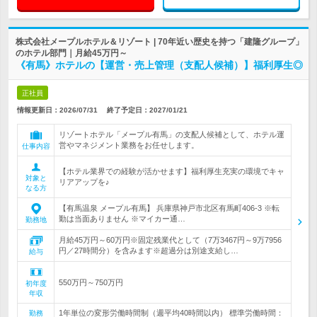
株式会社メープルホテル＆リゾート | 70年近い歴史を持つ「建隆グループ」
のホテル部門｜月給45万円～
《有馬》ホテルの【運営・売上管理（支配人候補）】福利厚生◎
正社員
情報更新日：2026/07/31
終了予定日：
2027/01/21
リゾートホテル「メープル有馬」の支配人候補として、ホテル運
営やマネジメント業務をお任せします。
仕事内容
【ホテル業界での経験が活かせます】福利厚生充実の環境でキャ
対象と
リアアップを♪
なる方
【有馬温泉 メープル有馬】 兵庫県神戸市北区有馬町406-3 ※転
勤は当面ありません ※マイカー通…
勤務地
月給45万円～60万円※固定残業代として（7万3467円～9万7956
円／27時間分）を含みます※超過分は別途支給し…
給与
550万円～750万円
初年度
年収
1年単位の変形労働時間制（週平均40時間以内） 標準労働時間：
勤務