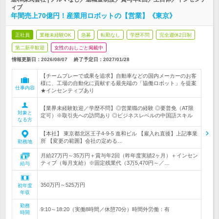
ィブ
年間売上70億円！産業用ロボットの【営業】《東京》
正社員
業種未経験OK
急募
転勤なし
学歴不問
完全週休2日制
第二新卒歓迎
女性のおしごと掲載中
情報更新日：2026/08/07
終了予定日：
2027/01/28
【チームプレーで成果を追求】自動車などの国内メーカーのお客
様に、工場の自動化に貢献する最先端の「協働ロボット」を提案
仕事内容
★インセンティブあり
【業界未経験歓迎／学歴不問】◎営業職の経験 ◎要普免（AT限
対象と
定可）※取引先への訪問あり ◎ビジネスレベルの中国語スキル
なる方
【本社】 東京都北区王子4-9-5 進和ビル 【雇入れ直後】上記事業
所 【変更の範囲】会社の定める…
勤務地
月給27万円～35万円＋賞与年2回（昨年度実績2ヶ月）＋インセン
ティブ（毎月支給）※固定残業代（3万5,470円～／…
給与
350万円～525万円
初年度
年収
勤務
9:10～18:20（実働8時間／休憩70分）時間外労働：有
時間