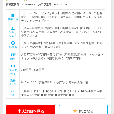
情報更新日：2026/08/07
終了予定日：
2027/01/28
【チームプレーで成果を追求】自動車などの国内メーカーのお客
様に、工場の自動化に貢献する最先端の「協働ロボット」を提案
仕事内容
★インセンティブあり
【業界未経験歓迎／学歴不問】◎顧客折衝の経験（1年以上）◎
要普免（AT限定可）※取引先への訪問あり ◎ビジネスレベルの
対象と
中国語スキル
なる方
【名古屋事務所】 愛知県名古屋市名東区上社2-210 北村第二ビル
ディング5A号室 【雇入れ直後】…
勤務地
月給27万円～35万円＋賞与年2回（昨年度実績2ヶ月）＋インセン
ティブ（毎月支給）※固定残業代（3万5,470円～／…
給与
350万円～525万円
初年度
年収
勤務
9:10～18:20（実働8時間／休憩70分）時間外労働：有
時間
【年間休日117日】◆完全週休2日制（土・日）◆GW◆夏季休暇
休日
休暇
◆年末年始休暇◆有給休暇◆慶弔休暇◆産…
求人詳細を見る
気になる