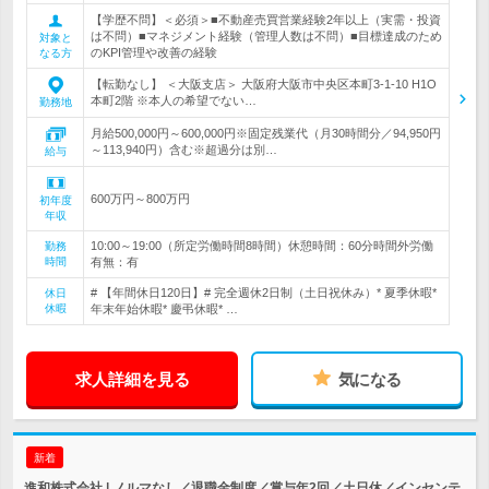
【学歴不問】＜必須＞■不動産売買営業経験2年以上（実需・投資
は不問）■マネジメント経験（管理人数は不問）■目標達成のため
対象と
のKPI管理や改善の経験
なる方
【転勤なし】 ＜大阪支店＞ 大阪府大阪市中央区本町3-1-10 H1O
本町2階 ※本人の希望でない…
勤務地
月給500,000円～600,000円※固定残業代（月30時間分／94,950円
～113,940円）含む※超過分は別…
給与
600万円～800万円
初年度
年収
10:00～19:00（所定労働時間8時間）休憩時間：60分時間外労働
勤務
時間
有無：有
# 【年間休日120日】# 完全週休2日制（土日祝休み）* 夏季休暇*
休日
休暇
年末年始休暇* 慶弔休暇* …
求人詳細を見る
気になる
新着
進和株式会社 | ノルマなし／退職金制度／賞与年2回／土日休／インセンテ