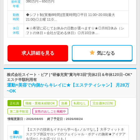
380万円～650万円
初年度
年収
◆シフト制(実働8時間)[営業時間]◎平日 11:00~20:00(最大
勤務
時間
21:00)◎土曜 11:0…
★☆希望に応じてお休みの日数が選べます☆★◎月8日休み（シ
休日
休暇
フトの休日＋会社が定める休日）◎月10日休…
求人詳細を見る
気になる
株式会社スイート・ピア | *研修充実*賞与年3回*完休2日＆年休120日~OK*
エステ半額利用有
運動×美容で内側からキレイに★【エステティシャン】 月28万
~OK
正社員
職種・業種未経験OK
急募
転勤なし
完全週休2日制
第二新卒歓迎
女性のおしごと掲載中
情報更新日：2026/08/05
終了予定日：
2026/08/24
【エステの技術もイチから学べる♪ノルマなし】大手フィットネ
スクラブ併設サロンでのフェイシャル・ボディの施術★アイデア
仕事内容
を活かしたお店づくりも！