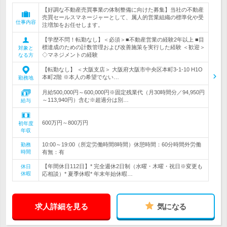
【好調な不動産売買事業の体制整備に向けた募集】当社の不動産
売買セールスマネージャーとして、属人的営業組織の標準化や受
仕事内容
注増加をお任せします。
【学歴不問！転勤なし】＜必須＞■不動産営業の経験2年以上 ■目
標達成のための計数管理および改善施策を実行した経験 ＜歓迎＞
対象と
◇マネジメントの経験
なる方
【転勤なし】 ＜大阪支店＞ 大阪府大阪市中央区本町3-1-10 H1O
本町2階 ※本人の希望でない…
勤務地
月給500,000円～600,000円※固定残業代（月30時間分／94,950円
～113,940円）含む※超過分は別…
給与
600万円～800万円
初年度
年収
10:00～19:00（所定労働時間8時間）休憩時間：60分時間外労働
勤務
時間
有無：有
【年間休日112日】* 完全週休2日制（水曜・木曜・祝日※変更も
休日
休暇
応相談）* 夏季休暇* 年末年始休暇…
求人詳細を見る
気になる