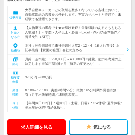
大手自動車メーカーとの取引を数多く行っている当社において、
自動車部品の営業をお任せします。充実のサポートと待遇で、未
仕事内容
経験でも活躍できます。
【人物重視の選考です★未経験歓迎！営業経験のある方ももちろ
ん歓迎！】＜学歴＞大卒以上＜必須＞Excel・Wordの基本操作／
対象と
普通免許（AT可）
なる方
本社：神奈川県横浜市神奈川区入江2－12－4 【雇入れ直後】上
記事業所 【変更の範囲】会社の定める…
勤務地
月給（基本給）：250,000円～400,000円※経験、能力を考慮の上
決定します※試用期間6ヶ月（待遇の変更あり）…
給与
370万円～600万円
初年度
年収
8：00～17：00（実働7時間55分）休憩：65分時間外労働有無：
勤務
時間
有（月平均残業時間／15時間程度…
【年間休日122日】* 週休2日（土曜、日曜）* GW休暇* 夏季休暇*
休日
休暇
年末年始休暇* 有給休暇*…
求人詳細を見る
気になる