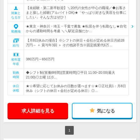
【未経験・第二新卒歓迎】＼20代の女性が中心の職場／◆お客さ
まと接した経験(アルバイトOK)★「やっぱり好きな美容を仕事に
対象と
したい」そんな方はぜひ！
なる方
★東京・神奈川・埼玉・千葉で募集 ★転居を伴う転勤なし★自宅
からの通勤時間を考慮 ＼＼駅近店舗だか…
勤務地
【月8日休みの場合】※シフトの休日＋会社が定める休日月給28
万円～ ＋ 賞与年3回 ＋ その他諸手当※固定残業代6万…
給与
380万円～650万円
初年度
年収
◆シフト制(実働8時間)[営業時間]◎平日 11:00~20:00(最大
勤務
時間
21:00)◎土曜 11:0…
★☆希望に応じてお休みの日数が選べます☆★◎正社員1：月8日
休日
休暇
休み（シフトの休日＋会社が定める休日）◎…
求人詳細を見る
気になる
1