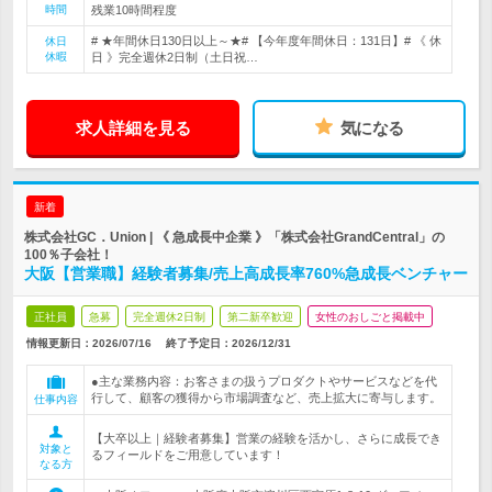
時間
残業10時間程度
# ★年間休日130日以上～★# 【今年度年間休日：131日】# 《 休
休日
休暇
日 》完全週休2日制（土日祝…
求人詳細を見る
気になる
新着
株式会社GC．Union | 《 急成長中企業 》「株式会社GrandCentral」の
100％子会社！
大阪【営業職】経験者募集/売上高成長率760%急成長ベンチャー
正社員
急募
完全週休2日制
第二新卒歓迎
女性のおしごと掲載中
情報更新日：2026/07/16
終了予定日：
2026/12/31
●主な業務内容：お客さまの扱うプロダクトやサービスなどを代
行して、顧客の獲得から市場調査など、売上拡大に寄与します。
仕事内容
【大卒以上｜経験者募集】営業の経験を活かし、さらに成長でき
対象と
るフィールドをご用意しています！
なる方