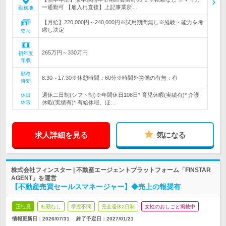
ー通勤可 【雇入れ直後】上記事業所…
勤務地
【月給】220,000円～240,000円※試用期間無し※経験・能力を考
慮し決定
給与
265万円～330万円
初年度
年収
勤務
8:30～17:30※休憩時間：60分※時間外労働の有無：有
時間
週休二日制(シフト制)※年間休日108日* 育児休暇(実績有)* 介護
休日
休暇
休暇(実績有)* 有給休暇、ほ…
求人詳細を見る
気になる
株式会社フィンスター | 不動産エージェントプラットフォーム「FINSTAR
AGENT」を運営
【不動産売買セールスマネージャー】◆売上の報奨有
正社員
転勤なし
学歴不問
完全週休2日制
女性のおしごと掲載中
情報更新日：2026/07/31
終了予定日：
2027/01/21