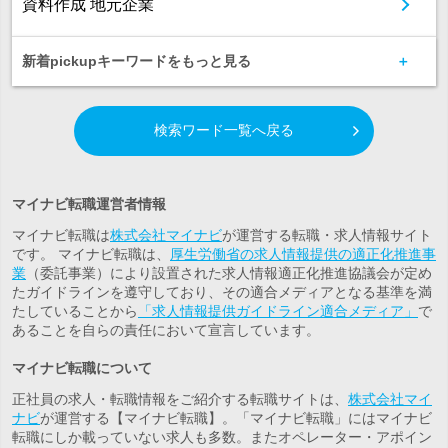
資料作成 地元企業
新着pickupキーワードをもっと見る
検索ワード一覧へ戻る
マイナビ転職運営者情報
マイナビ転職は
株式会社マイナビ
が運営する転職・求人情報サイト
です。 マイナビ転職は、
厚生労働省の求人情報提供の適正化推進事
業
（委託事業）により設置された求人情報適正化推進協議会が定め
たガイドラインを遵守しており、その適合メディアとなる基準を満
たしていることから
「求人情報提供ガイドライン適合メディア」
で
あることを自らの責任において宣言しています。
マイナビ転職について
正社員の求人・転職情報をご紹介する転職サイトは、
株式会社マイ
ナビ
が運営する【マイナビ転職】。「マイナビ転職」にはマイナビ
転職にしか載っていない求人も多数。また
オペレーター・アポイン