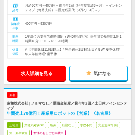
月給30万円～40万円＋賞与年2回（昨年度実績3ヶ月）＋インセン
ティブ（毎月支給）※固定残業代（3万2,151円～／…
給与
400万円～530万円
初年度
年収
1年単位の変形労働時間制（週40時間以内）※年間労働時間2,041
勤務
時間
時間40分9：10～18：20時間…
# 【年間休日116日以上】* 完全週休2日制(土日)* GW* 夏季休暇*
休日
休暇
年末年始休暇* 慶弔休…
求人詳細を見る
気になる
新着
進和株式会社 | ノルマなし／退職金制度／賞与年2回／土日休／インセンテ
ィブ
年間売上70億円！産業用ロボットの【営業】《名古屋》
正社員
業種未経験OK
急募
転勤なし
学歴不問
完全週休2日制
第二新卒歓迎
女性のおしごと掲載中