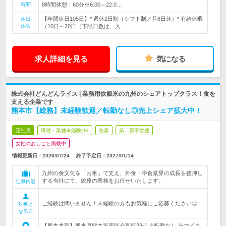
時間
8時間休憩：60分※6:00～22:0…
【年間休日105日】* 週休2日制（シフト制／月8日休）* 有給休暇
休日
休暇
（10日～20日（下限日数は、入…
求人詳細を見る
気になる
株式会社どんどんライス | 業務用炊飯米の九州のシェアトップクラス！食を
支える企業です
熊本市【総務】未経験歓迎／転勤なし◎売上シェア拡大中！
正社員
職種・業種未経験OK
急募
第二新卒歓迎
女性のおしごと掲載中
情報更新日：2026/07/24
終了予定日：
2027/01/14
九州の食文化を「お米」で支え、外食・中食業界の成長を後押し
する当社にて、総務の業務をお任せいたします。
仕事内容
ご経験は問いません！未経験の方もお気軽にご応募ください◎
対象と
なる方
【熊本本部】熊本県熊本市南区会富町33-1 ※転勤なし ※マイカ