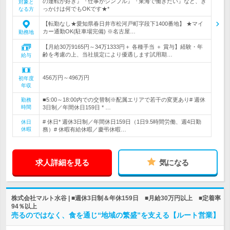
の運転が好き』『仕事がシンプル』『東海で働きたい』など、き
対象と
っかけは何でもOKです★*
なる方
【転勤なし★愛知県春日井市松河戸町字段下1400番地】 ★マイ
カー通勤OK(駐車場完備) ※名古屋…
勤務地
【月給30万9165円～34万1333円＋ 各種手当 ＋ 賞与】経験・年
齢を考慮の上、当社規定により優遇します試用期…
給与
456万円～496万円
初年度
年収
■5:00～18:00内での交替制※配属エリアで若干の変更あり# 週休
勤務
時間
3日制／年間休日159日 * …
# 休日* 週休3日制／年間休日159日（1日9.5時間労働、週4日勤
休日
休暇
務）# 休暇有給休暇／慶弔休暇…
求人詳細を見る
気になる
株式会社マルト水谷 | ■週休3日制＆年休159日 ■月給30万円以上 ■定着率
94％以上
売るのではなく、食を通じ“地域の繁盛”を支える【ルート営業】