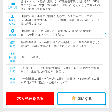
資格・スキル・経験に応じて、行政支援事業におけるSE（GISシ
ステム(Linux、SQL、Web)構築・運用保守など）として幅広い領
仕事内容
域をご担当して頂きます。
【学歴不問】◆地図に興味がある方、システムエンジニア、
GIS/SQL/Linux/社内SE/システム運用・構築・保守/ヘルプデスク
対象と
等の経験のある方
なる方
【転勤あり】 《名古屋支店》 愛知県名古屋市北区大曽根3-15-
58 大曽根フロントビル 【雇入れ…
勤務地
月給270,000円～＋各種手当※試用期間3ヶ月（条件の変更なし）
※経験・年齢を考慮の上、当社規定により優遇します。…
給与
500万円～800万円
初年度
年収
9：00～17：10（実働7時間10分）※休憩：60分※時間外労働有
勤務
時間
無：有└残業月30時間程度（繁閑…
《年間休日124日》■完全週休2日制（土日祝）■有給休暇（10日
休日
休暇
～30日／下限日数は入社後すぐに付与…
求人詳細を見る
気になる