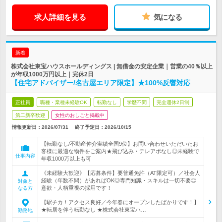
求人詳細を見る
気になる
新着
株式会社東宝ハウスホールディングス | 無借金の安定企業｜営業の40％以上
が年収1000万円以上｜完休2日
【住宅アドバイザー/名古屋エリア限定】★100%反響対応
正社員
職種・業種未経験OK
転勤なし
学歴不問
完全週休2日制
第二新卒歓迎
女性のおしごと掲載中
情報更新日：2026/07/31
終了予定日：
2026/10/15
【転勤なし/不動産仲介実績全国9位】お問い合わせいただいたお
客様に最適な物件をご案内★飛び込み・テレアポなし◎未経験で
仕事内容
年収1000万以上も可
《未経験大歓迎》【応募条件】要普通免許（AT限定可）／社会人
経験（年数不問）があればOK◎専門知識・スキルは一切不要◎
対象と
意欲・人柄重視の採用です！
なる方
【駅チカ！アクセス良好／今年春にオープンしたばかりです！】
★転居を伴う転勤なし ★株式会社東宝ハ…
勤務地