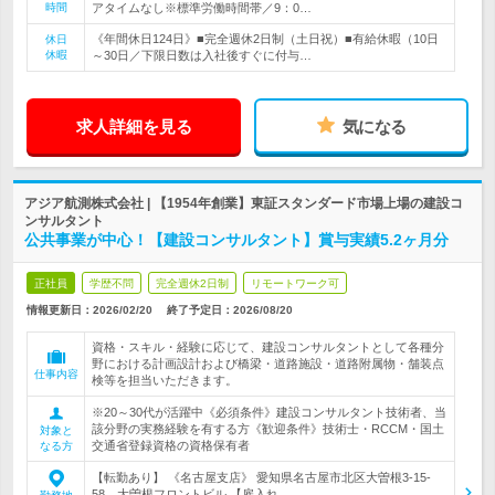
時間
アタイムなし※標準労働時間帯／9：0…
《年間休日124日》■完全週休2日制（土日祝）■有給休暇（10日
休日
休暇
～30日／下限日数は入社後すぐに付与…
求人詳細を見る
気になる
アジア航測株式会社 | 【1954年創業】東証スタンダード市場上場の建設コ
ンサルタント
公共事業が中心！【建設コンサルタント】賞与実績5.2ヶ月分
正社員
学歴不問
完全週休2日制
リモートワーク可
情報更新日：2026/02/20
終了予定日：
2026/08/20
資格・スキル・経験に応じて、建設コンサルタントとして各種分
野における計画設計および橋梁・道路施設・道路附属物・舗装点
仕事内容
検等を担当いただきます。
※20～30代が活躍中《必須条件》建設コンサルタント技術者、当
該分野の実務経験を有する方《歓迎条件》技術士・RCCM・国土
対象と
交通省登録資格の資格保有者
なる方
【転勤あり】 《名古屋支店》 愛知県名古屋市北区大曽根3-15-
58 大曽根フロントビル 【雇入れ…