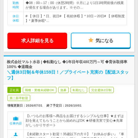
◆08：00～17：00（休憩2時間）※月により1日1時間前後の残業
勤務
時間
が発生する場合があります。※その…
# 【 休日 】* 日、祝日# 【 有給休暇 】* 10日～20日# 【 休暇制度
休日
休暇
】* 夏季休暇*…
求人詳細を見る
気になる
株式会社マルト水谷 | ◆転勤なし ◆1年目年収480万円～可 ◆育休取得率
100% ◆退職金
＼週休3日制＆年休159日！／プライベート充実の【配送スタッ
フ】
正社員
職種・業種未経験OK
急募
転勤なし
完全週休2日制
第二新卒歓迎
情報更新日：2026/07/31
終了予定日：
2026/10/01
【いつものお客様へ商品をお届けするシンプルな仕事】★まずは
顔を覚えてもらうことから始めればOK ★研修充実で安心★先輩
仕事内容
がしっかりサポート
【未経験スタート歓迎！35歳以下の方※】『お休みが多い』『車