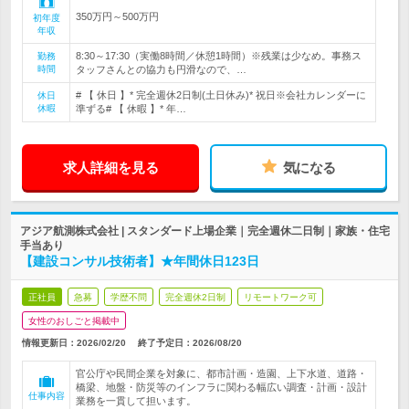
350万円～500万円
初年度
年収
8:30～17:30（実働8時間／休憩1時間）※残業は少なめ。事務ス
勤務
時間
タッフさんとの協力も円滑なので、…
# 【 休日 】* 完全週休2日制(土日休み)* 祝日※会社カレンダーに
休日
休暇
準ずる# 【 休暇 】* 年…
求人詳細を見る
気になる
アジア航測株式会社 | スタンダード上場企業｜完全週休二日制｜家族・住宅
手当あり
【建設コンサル技術者】★年間休日123日
正社員
急募
学歴不問
完全週休2日制
リモートワーク可
女性のおしごと掲載中
情報更新日：2026/02/20
終了予定日：
2026/08/20
官公庁や民間企業を対象に、都市計画・造園、上下水道、道路・
橋梁、地盤・防災等のインフラに関わる幅広い調査・計画・設計
仕事内容
業務を一貫して担います。