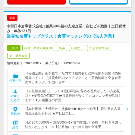
新着
中部日本倉庫株式会社 | 創業60年超の安定企業｜自社ビル勤務｜土日祝休
み・年休121日
業界知名度トップクラス！倉庫マッチングの【法人営業】
正社員
職種・業種未経験OK
急募
転勤なし
完全週休2日制
第二新卒歓迎
情報更新日：2026/03/17
終了予定日：
2026/09/14
《毎週活動計画を立て、社内で情報共有し訪問活動を実施⇒関係
構築メイン》「賃貸倉庫のマッチング」と「荷物情報と空き倉庫
仕事内容
のマッチング」を図ります
《未経験歓迎│じーっくり信頼関係を育める営業がしたい方必見
◎》■要普免(AT限定可)■営業経験がなくてもコツコツ型が活躍し
対象と
ます！★人柄重視の採用
なる方
【本社勤務！大曽根から徒歩5分◆UIターン歓迎】 愛知県名古屋
市北区山田2-1-36 ★本社は自社…
勤務地
月給28万3500円～38万8000円＋賞与年2回※経験・年齢を考慮し
決定いたします。※上記月給には一律支給の営業手…
給与