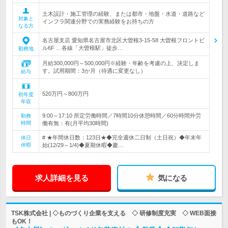
土木設計・施工管理の経験、または都市・地盤・水道・道路など
対象と
インフラ関連分野での実務経験をお持ちの方
なる方
名古屋支店 愛知県名古屋市北区大曽根3-15-58 大曽根フロントビ
ル6F …各線「大曽根駅」徒歩…
勤務地
月給300,000円～500,000円※経験・年齢を考慮の上、決定しま
す。試用期間：3か月（待遇に変更なし）
給与
520万円～800万円
初年度
年収
9:00～17:10 所定労働時間／7時間10分休憩時間／60分時間外労
勤務
時間
働有無：有(月平均30時間)
# ★年間休日数：123日★◆完全週休二日制（土日祝）◆年末年
休日
休暇
始(12/29～1/4)◆夏期休暇◆慶…
求人詳細を見る
気になる
TSK株式会社 | ◇ものづくり企業を支える ◇ 研修制度充実 ◇ WEB面接
もOK！