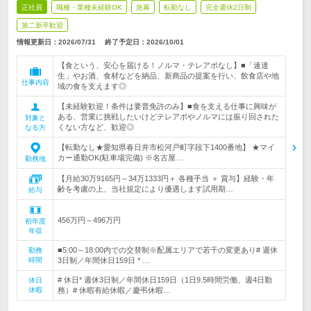
正社員
職種・業種未経験OK
急募
転勤なし
完全週休2日制
第二新卒歓迎
情報更新日：2026/07/31
終了予定日：
2026/10/01
【食という、安心を届ける！ノルマ・テレアポなし】■「速達
生」やお酒、食材などを納品、新商品の提案を行い、飲食店や地
仕事内容
域の食を支えます◎
【未経験歓迎！条件は要普免許のみ】■食を支える仕事に興味が
ある、営業に挑戦したいけどテレアポやノルマには振り回された
対象と
くない方など、歓迎◎
なる方
【転勤なし★愛知県春日井市松河戸町字段下1400番地】 ★マイ
カー通勤OK(駐車場完備) ※名古屋…
勤務地
【月給30万9165円～34万1333円＋ 各種手当 ＋ 賞与】経験・年
齢を考慮の上、当社規定により優遇します試用期…
給与
456万円～496万円
初年度
年収
■5:00～18:00内での交替制※配属エリアで若干の変更あり# 週休
勤務
時間
3日制／年間休日159日 * …
# 休日* 週休3日制／年間休日159日（1日9.5時間労働、週4日勤
休日
休暇
務）# 休暇有給休暇／慶弔休暇…