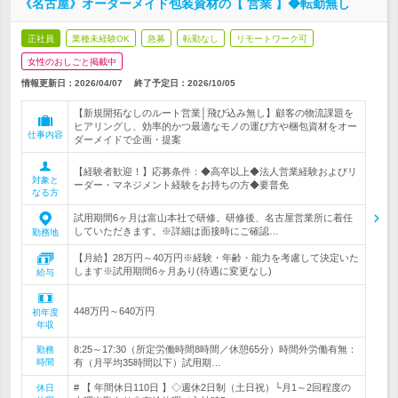
《名古屋》オーダーメイド包装資材の【 営業 】◆転勤無し
正社員
業種未経験OK
急募
転勤なし
リモートワーク可
女性のおしごと掲載中
情報更新日：2026/04/07
終了予定日：
2026/10/05
【新規開拓なしのルート営業│飛び込み無し】顧客の物流課題を
ヒアリングし、効率的かつ最適なモノの運び方や梱包資材をオー
仕事内容
ダーメイドで企画・提案
【経験者歓迎！】応募条件：◆高卒以上◆法人営業経験およびリ
対象と
ーダー・マネジメント経験をお持ちの方◆要普免
なる方
試用期間6ヶ月は富山本社で研修。研修後、名古屋営業所に着任
していただきます。※詳細は面接時にご確認…
勤務地
【月給】28万円～40万円※経験・年齢・能力を考慮して決定いた
します※試用期間6ヶ月あり(待遇に変更なし)
給与
448万円～640万円
初年度
年収
8:25～17:30（所定労働時間8時間／休憩65分）時間外労働有無：
勤務
時間
有（月平均35時間以下）試用期…
# 【 年間休日110日 】◇週休2日制（土日祝）└月1～2回程度の
休日