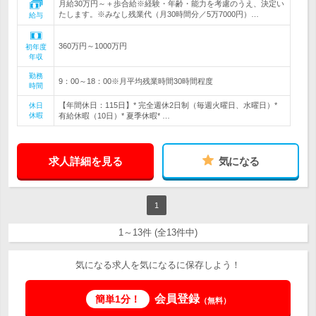
月給30万円～＋歩合給※経験・年齢・能力を考慮のうえ、決定い
たします。※みなし残業代（月30時間分／5万7000円）…
給与
360万円～1000万円
初年度
年収
勤務
9：00～18：00※月平均残業時間30時間程度
時間
【年間休日：115日】* 完全週休2日制（毎週火曜日、水曜日）*
休日
休暇
有給休暇（10日）* 夏季休暇* …
求人詳細を見る
気になる
1
1～13件 (全13件中)
気になる求人を気になるに保存しよう！
会員登録
簡単1分！
（無料）