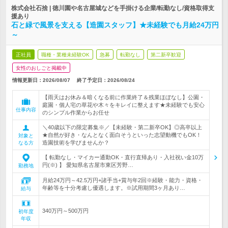
株式会社石捨 | 徳川園や名古屋城などを手掛ける企業/転勤なし/資格取得支
援あり
石と緑で風景を支える【造園スタッフ】★未経験でも月給24万円
～
正社員
職種・業種未経験OK
急募
転勤なし
第二新卒歓迎
女性のおしごと掲載中
情報更新日：2026/08/07
終了予定日：
2026/08/24
【雨天はお休み＆暗くなる前に作業終了＆残業ほぼなし】公園・
庭園・個人宅の草花や木々をキレイに整えます★未経験でも安心
仕事内容
のシンプル作業からお任せ
＼40歳以下の限定募集※／【未経験・第二新卒OK】◎高卒以上
★自然が好き・なんとなく面白そうといった志望動機でもOK！
対象と
造園技術を学びませんか？
なる方
【 転勤なし・マイカー通勤OK・直行直帰あり・入社祝い金10万
円(※) 】 愛知県名古屋市東区芳野…
勤務地
月給24万円～42.5万円+諸手当+賞与年2回※経験・能力・資格・
年齢等を十分考慮し優遇します。※試用期間3ヶ月あり…
給与
340万円～500万円
初年度
年収