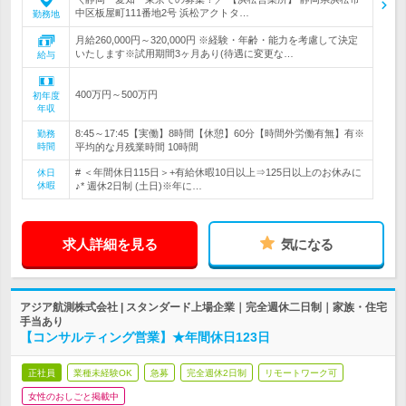
中区板屋町111番地2号 浜松アクトタ…
勤務地
月給260,000円～320,000円 ※経験・年齢・能力を考慮して決定
いたします※試用期間3ヶ月あり(待遇に変更な…
給与
400万円～500万円
初年度
年収
8:45～17:45【実働】8時間【休憩】60分【時間外労働有無】有※
勤務
時間
平均的な月残業時間 10時間
# ＜年間休日115日＞+有給休暇10日以上⇒125日以上のお休みに
休日
休暇
♪* 週休2日制 (土日)※年に…
求人詳細を見る
気になる
アジア航測株式会社 | スタンダード上場企業｜完全週休二日制｜家族・住宅
手当あり
【コンサルティング営業】★年間休日123日
正社員
業種未経験OK
急募
完全週休2日制
リモートワーク可
女性のおしごと掲載中