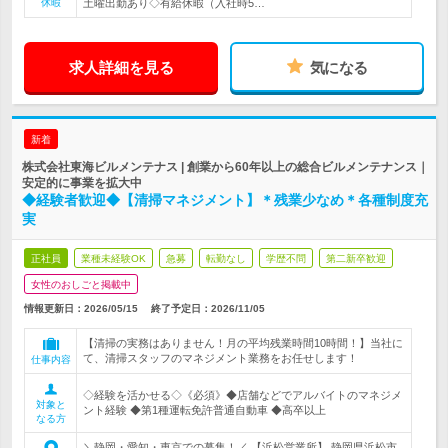
休暇
土曜出勤あり◇有給休暇（入社時5…
求人詳細を見る
気になる
新着
株式会社東海ビルメンテナス | 創業から60年以上の総合ビルメンテナンス｜
安定的に事業を拡大中
◆経験者歓迎◆【清掃マネジメント】＊残業少なめ＊各種制度充
実
正社員
業種未経験OK
急募
転勤なし
学歴不問
第二新卒歓迎
女性のおしごと掲載中
情報更新日：2026/05/15
終了予定日：
2026/11/05
【清掃の実務はありません！月の平均残業時間10時間！】当社に
て、清掃スタッフのマネジメント業務をお任せします！
仕事内容
◇経験を活かせる◇《必須》◆店舗などでアルバイトのマネジメ
対象と
ント経験 ◆第1種運転免許普通自動車 ◆高卒以上
なる方
＼静岡・愛知・東京での募集！／ 【浜松営業所】 静岡県浜松市