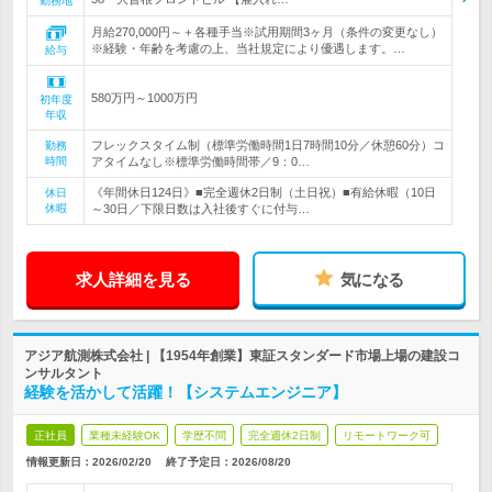
勤務地
月給270,000円～＋各種手当※試用期間3ヶ月（条件の変更なし）
※経験・年齢を考慮の上、当社規定により優遇します。…
給与
580万円～1000万円
初年度
年収
フレックスタイム制（標準労働時間1日7時間10分／休憩60分）コ
勤務
時間
アタイムなし※標準労働時間帯／9：0…
《年間休日124日》■完全週休2日制（土日祝）■有給休暇（10日
休日
休暇
～30日／下限日数は入社後すぐに付与…
求人詳細を見る
気になる
アジア航測株式会社 | 【1954年創業】東証スタンダード市場上場の建設コ
ンサルタント
経験を活かして活躍！【システムエンジニア】
正社員
業種未経験OK
学歴不問
完全週休2日制
リモートワーク可
情報更新日：2026/02/20
終了予定日：
2026/08/20