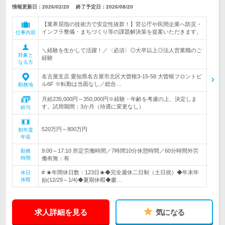
情報更新日：2026/02/20
終了予定日：
2026/08/20
【業界屈指の技術力で安定性抜群！】官公庁や民間企業へ防災・
インフラ整備・まちづくり等の課題解決策を提案いただきます。
仕事内容
＼経験を生かして活躍！／〈必須〉◎大卒以上◎法人営業職のご
対象と
経験
なる方
名古屋支店 愛知県名古屋市北区大曽根3-15-58 大曽根フロントビ
ル6F ※転勤は当面なし／総合…
勤務地
月給235,000円～350,000円※経験・年齢を考慮の上、決定しま
す。試用期間：3か月（待遇に変更なし）
給与
520万円～800万円
初年度
年収
9:00～17:10 所定労働時間／7時間10分休憩時間／60分時間外労
勤務
時間
働有無：有
# ★年間休日数：123日★◆完全週休二日制（土日祝）◆年末年
休日
休暇
始(12/29～1/4)◆夏期休暇◆慶…
求人詳細を見る
気になる