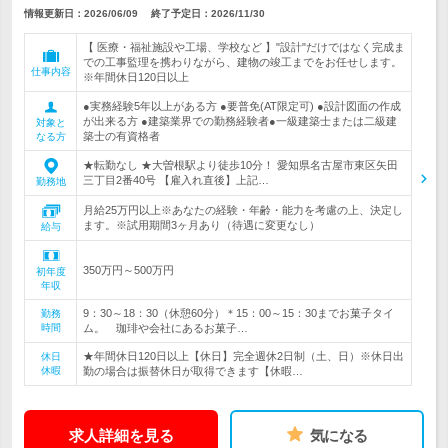
情報更新日：2026/06/09
終了予定日：
2026/11/30
【 医療・福祉施設や工場、学校など 】"設計"だけではなく完成ま
での工事監理を携わりながら、建物の竣工までをお任せします。
仕事内容
※年間休日120日以上
●実務経験5年以上がある方 ●要普免(AT限定可) ●設計図面の作成
が出来る方 ●建築業界での勤務経験者●一級建築士または二級建
対象と
築士の有資格者
なる方
★転勤なし ★大曽根駅より徒歩10分！ 愛知県名古屋市東区矢田
三丁目2番40号 【雇入れ直後】上記…
勤務地
月給25万円以上※あなたの経験・年齢・能力を考慮の上、決定し
ます。※試用期間3ヶ月あり（待遇に変更なし）
給与
350万円～500万円
初年度
年収
9：30～18：30（休憩60分）＊15：00～15：30までお菓子タイ
勤務
時間
ム。 珈琲や会社にあるお菓子…
★年間休日120日以上【休日】完全週休2日制（土、日）※休日出
休日
休暇
勤の場合は振替休日が取得できます【休暇…
求人詳細を見る
気になる