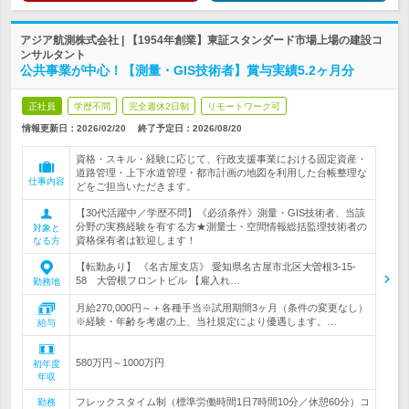
アジア航測株式会社 | 【1954年創業】東証スタンダード市場上場の建設コ
ンサルタント
公共事業が中心！【測量・GIS技術者】賞与実績5.2ヶ月分
正社員
学歴不問
完全週休2日制
リモートワーク可
情報更新日：2026/02/20
終了予定日：
2026/08/20
資格・スキル・経験に応じて、行政支援事業における固定資産・
道路管理・上下水道管理・都市計画の地図を利用した台帳整理な
仕事内容
どをご担当いただきます。
【30代活躍中／学歴不問】《必須条件》測量・GIS技術者、当該
分野の実務経験を有する方★測量士・空間情報総括監理技術者の
対象と
資格保有者は歓迎します！
なる方
【転勤あり】 《名古屋支店》 愛知県名古屋市北区大曽根3-15-
58 大曽根フロントビル 【雇入れ…
勤務地
月給270,000円～＋各種手当※試用期間3ヶ月（条件の変更なし）
※経験・年齢を考慮の上、当社規定により優遇します。…
給与
580万円～1000万円
初年度
年収
フレックスタイム制（標準労働時間1日7時間10分／休憩60分）コ
勤務