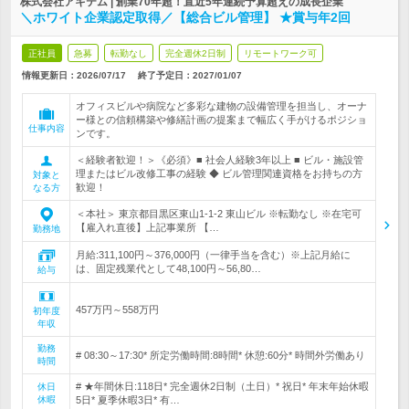
株式会社アキテム | 創業70年超！直近5年連続予算超えの成長企業
＼ホワイト企業認定取得／【総合ビル管理】 ★賞与年2回
正社員
急募
転勤なし
完全週休2日制
リモートワーク可
情報更新日：2026/07/17
終了予定日：
2027/01/07
オフィスビルや病院など多彩な建物の設備管理を担当し、オーナ
ー様との信頼構築や修繕計画の提案まで幅広く手がけるポジショ
仕事内容
ンです。
＜経験者歓迎！＞《必須》■ 社会人経験3年以上 ■ ビル・施設管
理またはビル改修工事の経験 ◆ ビル管理関連資格をお持ちの方
対象と
歓迎！
なる方
＜本社＞ 東京都目黒区東山1-1-2 東山ビル ※転勤なし ※在宅可
【雇入れ直後】上記事業所 【…
勤務地
月給:311,100円～376,000円（一律手当を含む）※上記月給に
は、固定残業代として48,100円～56,80…
給与
457万円～558万円
初年度
年収
勤務
# 08:30～17:30* 所定労働時間:8時間* 休憩:60分* 時間外労働あり
時間
# ★年間休日:118日* 完全週休2日制（土日）* 祝日* 年末年始休暇
休日
休暇
5日* 夏季休暇3日* 有…