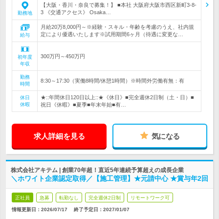
【大阪・香川・奈良で募集！】 ■本社 大阪府大阪市西区新町3-8-
3 《交通アクセス》 Osaka…
勤務地
月給20万8,000円～※経験・スキル・年齢を考慮のうえ、社内規
定により優遇いたします※試用期間6ヶ月（待遇に変更な…
給与
300万円～450万円
初年度
年収
勤務
8:30～17:30（実働8時間/休憩1時間）※時間外労働有無：有
時間
★::年間休日120日以上::★《休日》■完全週休2日制（土・日）■
休日
休暇
祝日《休暇》■夏季■年末年始■有…
求人詳細を見る
気になる
株式会社アキテム | 創業70年超！直近5年連続予算超えの成長企業
＼ホワイト企業認定取得／【施工管理】★元請中心 ★賞与年2回
正社員
急募
転勤なし
完全週休2日制
リモートワーク可
情報更新日：2026/07/17
終了予定日：
2027/01/07