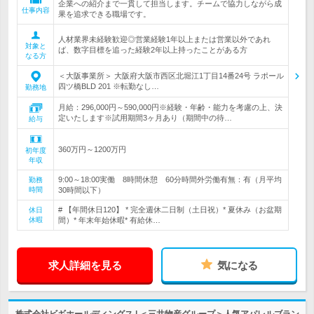
企業への紹介まで一貫して担当します。チームで協力しながら成
仕事内容
果を追求できる職場です。
人材業界未経験歓迎◎営業経験1年以上または営業以外であれ
対象と
ば、数字目標を追った経験2年以上持ったことがある方
なる方
＜大阪事業所＞ 大阪府大阪市西区北堀江1丁目14番24号 ラポール
四ツ橋BLD 201 ※転勤なし…
勤務地
月給：296,000円～590,000円※経験・年齢・能力を考慮の上、決
定いたします※試用期間3ヶ月あり（期間中の待…
給与
360万円～1200万円
初年度
年収
9:00～18:00実働 8時間休憩 60分時間外労働有無：有（月平均
勤務
時間
30時間以下）
# 【年間休日120】 * 完全週休二日制（土日祝）* 夏休み（お盆期
休日
休暇
間）* 年末年始休暇* 有給休…
求人詳細を見る
気になる