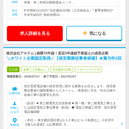
時間
有無：有＼時差出勤制度あり／※…
# 年間休日125日* 完全週休2日制（土日祝休み）* 夏季休暇5日*
休日
休暇
年末年始5日* 有給休暇10…
求人詳細を見る
気になる
株式会社アキテム | 創業70年超！直近5年連続予算超えの成長企業
＼ホワイト企業認定取得／【保安業務従事者候補】★賞与年2回
正社員
急募
転勤なし
完全週休2日制
リモートワーク可
情報更新日：2026/07/17
終了予定日：
2027/01/07
高圧受変電設備の保安管理に関する業務をお任せします。保安業
務従事者の補助業務からスタートし、将来的に月次・年次点検や
仕事内容
改修工事の提案等を担当。
《必須》■ 第三種電気主任技術者 ■ 第一種／第二種電気工事士ま
たは認定電気工事従事者《歓迎》◆ 電気工事施工管理・高圧受変
対象と
電設備経験
なる方
＜本社＞ 東京都目黒区東山1-1-2 東山ビル ※転勤なし ※在宅可
【雇入れ直後】上記事業所 【…
勤務地