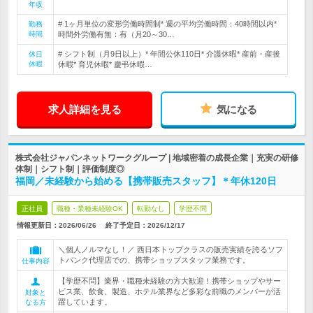
年収
# 1ヶ月単位の変形労働時間制* 週の平均労働時間：40時間以内*
勤務
時間
時間外労働有無：有（月20～30…
# シフト制（月9日以上）* 年間公休110日* 介護休暇* 産前・産後
休日
休暇
休暇* 育児休暇* 慶弔休暇…
求人詳細を見る
気になる
株式会社ジャパンネットワークグループ | 地域密着の成長企業｜充実の研修
体制｜シフト制｜評価制度◎
福岡／未経験から始める【携帯販売スタッフ】＊年休120日
正社員
職種・業種未経験OK
転勤なし
学歴不問
情報更新日：2026/06/26
終了予定日：
2026/12/17
＼個人ノルマなし！／ 西日本トップクラスの販売実績を誇るソフ
トバンク代理店での、携帯ショップスタッフ業務です。
仕事内容
【学歴不問】業界・職種未経験の方大歓迎！携帯ショップやサー
ビス業、飲食、製造、ホテル業界など多彩な前職のメンバーが活
対象と
躍しています。
なる方