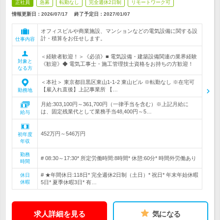
正社員
急募
転勤なし
完全週休2日制
リモートワーク可
情報更新日：2026/07/17
終了予定日：
2027/01/07
オフィスビルや商業施設、マンションなどの電気設備に関する設
計・積算をお任せします。
仕事内容
＜経験者歓迎！＞《必須》■ 電気設備・建築設備関連の業界経験
対象と
《歓迎》◆ 電気工事士・施工管理技士資格をお持ちの方歓迎！
なる方
＜本社＞ 東京都目黒区東山1-1-2 東山ビル ※転勤なし ※在宅可
【雇入れ直後】上記事業所 【…
勤務地
月給:303,100円～361,700円（一律手当を含む）※上記月給に
は、固定残業代として業務手当48,400円～5…
給与
452万円～546万円
初年度
年収
勤務
# 08:30～17:30* 所定労働時間:8時間* 休憩:60分* 時間外労働あり
時間
# ★年間休日:118日* 完全週休2日制（土日）* 祝日* 年末年始休暇
休日
休暇
5日* 夏季休暇3日* 有…
求人詳細を見る
気になる