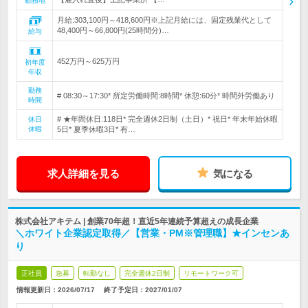
勤務地
月給:303,100円～418,600円※上記月給には、固定残業代として
48,400円～66,800円(25時間分)…
給与
452万円～625万円
初年度
年収
勤務
# 08:30～17:30* 所定労働時間:8時間* 休憩:60分* 時間外労働あり
時間
# ★年間休日:118日* 完全週休2日制（土日）* 祝日* 年末年始休暇
休日
休暇
5日* 夏季休暇3日* 有…
求人詳細を見る
気になる
株式会社アキテム | 創業70年超！直近5年連続予算超えの成長企業
＼ホワイト企業認定取得／【営業・PM※管理職】★インセンあ
り
正社員
急募
転勤なし
完全週休2日制
リモートワーク可
情報更新日：2026/07/17
終了予定日：
2027/01/07