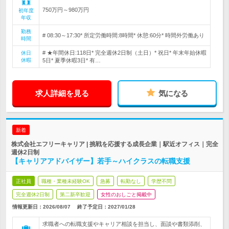
750万円～980万円
初年度
年収
勤務
# 08:30～17:30* 所定労働時間:8時間* 休憩:60分* 時間外労働あり
時間
# ★年間休日:118日* 完全週休2日制（土日）* 祝日* 年末年始休暇
休日
休暇
5日* 夏季休暇3日* 有…
求人詳細を見る
気になる
新着
株式会社エフリーキャリア | 挑戦を応援する成長企業｜駅近オフィス｜完全
週休2日制
【キャリアアドバイザー】若手～ハイクラスの転職支援
正社員
職種・業種未経験OK
急募
転勤なし
学歴不問
完全週休2日制
第二新卒歓迎
女性のおしごと掲載中
情報更新日：2026/08/07
終了予定日：
2027/01/28
求職者への転職支援やキャリア相談を担当し、面談や書類添削、