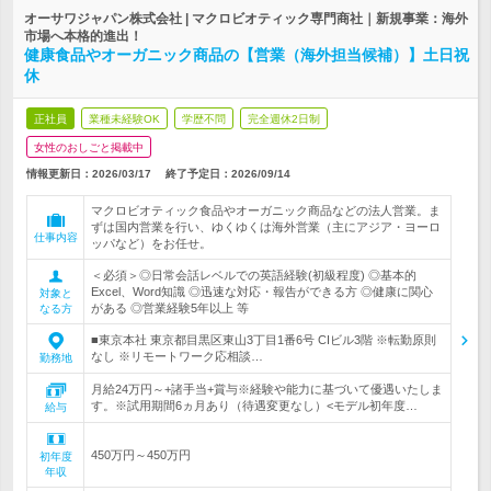
オーサワジャパン株式会社 | マクロビオティック専門商社｜新規事業：海外
市場へ本格的進出！
健康食品やオーガニック商品の【営業（海外担当候補）】土日祝
休
正社員
業種未経験OK
学歴不問
完全週休2日制
女性のおしごと掲載中
情報更新日：2026/03/17
終了予定日：
2026/09/14
マクロビオティック食品やオーガニック商品などの法人営業。ま
ずは国内営業を行い、ゆくゆくは海外営業（主にアジア・ヨーロ
仕事内容
ッパなど）をお任せ。
＜必須＞◎日常会話レベルでの英語経験(初級程度) ◎基本的
Excel、Word知識 ◎迅速な対応・報告ができる方 ◎健康に関心
対象と
がある ◎営業経験5年以上 等
なる方
■東京本社 東京都目黒区東山3丁目1番6号 CIビル3階 ※転勤原則
なし ※リモートワーク応相談…
勤務地
月給24万円～+諸手当+賞与※経験や能力に基づいて優遇いたしま
す。※試用期間6ヵ月あり（待遇変更なし）<モデル初年度…
給与
450万円～450万円
初年度
年収