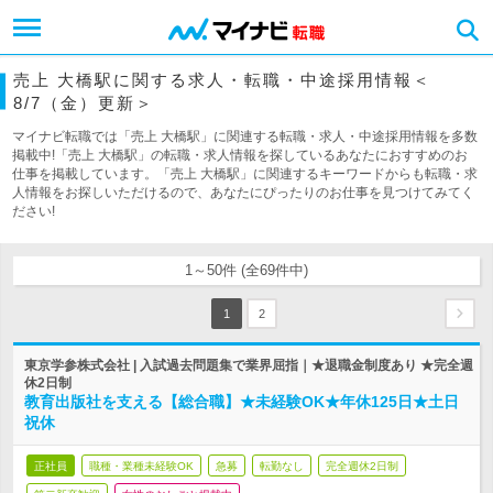
売上 大橋駅に関する求人・転職・中途採用情報＜
8/7（金）更新＞
マイナビ転職では「売上 大橋駅」に関連する転職・求人・中途採用情報を多数
掲載中!「売上 大橋駅」の転職・求人情報を探しているあなたにおすすめのお
仕事を掲載しています。「売上 大橋駅」に関連するキーワードからも転職・求
人情報をお探しいただけるので、あなたにぴったりのお仕事を見つけてみてく
ださい!
1～50件 (全69件中)
1
2
東京学参株式会社 | 入試過去問題集で業界屈指｜★退職金制度あり ★完全週
休2日制
教育出版社を支える【総合職】★未経験OK★年休125日★土日
祝休
正社員
職種・業種未経験OK
急募
転勤なし
完全週休2日制