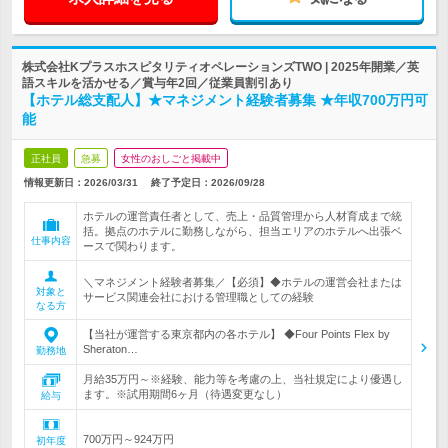
株式会社KプラスホスピタリティオペレーションズTWO | 2025年開業／英
語スキルを活かせる／賞与年2回／従業員割引あり
【ホテル総支配人】★マネジメント経験者募集 ★年収700万円可
能
正社員
急募
女性のおしごと掲載中
情報更新日：2026/03/31
終了予定日：
2026/09/28
ホテルの運営責任者として、売上・品質管理から人材育成まで統
括。拠点のホテルに勤務しながら、担当エリアのホテルへ出張ベ
仕事内容
ースで関わります。
＼マネジメント経験者募集／【必須】◆ホテルの運営会社または
対象と
サービス関連会社における管理職としての経験
なる方
【当社が運営する東京都内の各ホテル】 ◆Four Points Flex by
Sheraton…
勤務地
月給35万円～※経験、能力等を考慮の上、当社規定により優遇し
ます。※試用期間6ヶ月（待遇変更なし）
給与
700万円～924万円
初年度