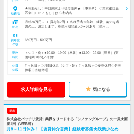
★転勤なし！中目黒駅より徒歩圏内★ 【事務所】 ◇東京都目黒
区東山1-15-3 もしくは ◇都内各…
勤務地
月給30万円～ ＋ 賞与年2回 ＋ 各種手当※年齢、経験、能力を考
慮の上、決定します。※試用期間最大6ヶ月あり（試用…
給与
350万円～500万円
初年度
年収
＜シフト例＞■10:00～19:00（早番）■13:00～22:00（遅番）(実
勤務
時間
働時間8時間／休憩1…
# ＜休日＞◇月8日休み（シフト制）# ＜休暇＞◇夏季休暇◇冬季
休日
休暇
休暇◇有給休暇
求人詳細を見る
気になる
新着
株式会社バッチリ賃貸 | 業界をリードする「シノケングループ」の一員★面
接1回（WEB可）
月8～11日休み！【賃貸仲介営業】経験者募集★残業少なめ