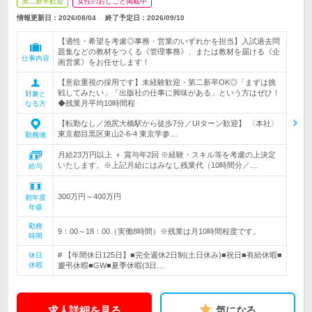
第二新卒歓迎
女性のおしごと掲載中
情報更新日：2026/08/04
終了予定日：
2026/09/10
【適性・希望を考慮◎事務・営業のいずれかを担当】入試過去問
題集などの教材をつくる《管理事務》、または教材を届ける《企
仕事内容
画営業》をお任せします！
【意欲重視の採用です】未経験歓迎・第二新卒OK◎「まずは挑
戦してみたい」「出版社の仕事に興味がある」という方はぜひ！
対象と
◆残業月平均10時間程
なる方
【転勤なし／池尻大橋駅から徒歩7分／UIターン歓迎】 〈本社〉
東京都目黒区東山2-6-4 東京学参…
勤務地
月給23万円以上 ＋ 賞与年2回 ※経験・スキル等を考慮の上決定
いたします。※上記月給にはみなし残業代（10時間分／…
給与
300万円～400万円
初年度
年収
勤務
9：00～18：00（実働8時間）※残業は月10時間程度です。
時間
# 【年間休日125日】■完全週休2日制(土日休み)■祝日■有給休暇■
休日
休暇
慶弔休暇■GW■夏季休暇(3日…
求人詳細を見る
気になる