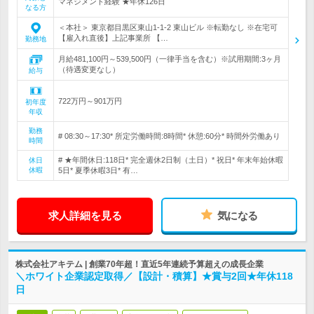
マネジメント経験 ★年休126日
なる方
＜本社＞ 東京都目黒区東山1-1-2 東山ビル ※転勤なし ※在宅可
【雇入れ直後】上記事業所 【…
勤務地
月給481,100円～539,500円（一律手当を含む）※試用期間:3ヶ月
（待遇変更なし）
給与
722万円～901万円
初年度
年収
勤務
# 08:30～17:30* 所定労働時間:8時間* 休憩:60分* 時間外労働あり
時間
# ★年間休日:118日* 完全週休2日制（土日）* 祝日* 年末年始休暇
休日
休暇
5日* 夏季休暇3日* 有…
求人詳細を見る
気になる
株式会社アキテム | 創業70年超！直近5年連続予算超えの成長企業
＼ホワイト企業認定取得／【設計・積算】★賞与2回★年休118
日