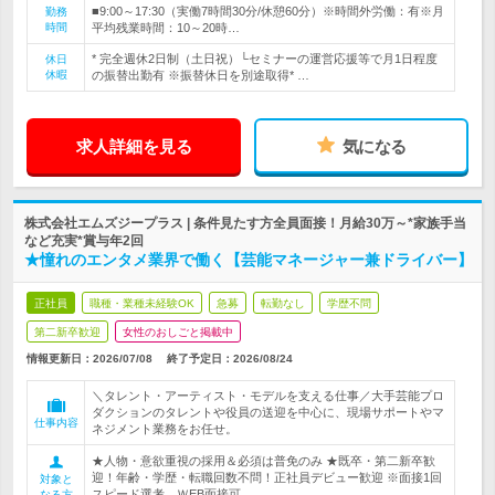
■9:00～17:30（実働7時間30分/休憩60分）※時間外労働：有※月
勤務
時間
平均残業時間：10～20時…
* 完全週休2日制（土日祝）└セミナーの運営応援等で月1日程度
休日
休暇
の振替出勤有 ※振替休日を別途取得* …
求人詳細を見る
気になる
株式会社エムズジープラス | 条件見たす方全員面接！月給30万～*家族手当
など充実*賞与年2回
★憧れのエンタメ業界で働く【芸能マネージャー兼ドライバー】
正社員
職種・業種未経験OK
急募
転勤なし
学歴不問
第二新卒歓迎
女性のおしごと掲載中
情報更新日：2026/07/08
終了予定日：
2026/08/24
＼タレント・アーティスト・モデルを支える仕事／大手芸能プロ
ダクションのタレントや役員の送迎を中心に、現場サポートやマ
仕事内容
ネジメント業務をお任せ。
★人物・意欲重視の採用＆必須は普免のみ ★既卒・第二新卒歓
迎！年齢・学歴・転職回数不問！正社員デビュー歓迎 ※面接1回
対象と
スピード選考、ＷEB面接可
なる方