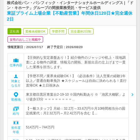
株式会社パン・パシフィック・インターナショナルホールディングス | 「ド
ン・キホーテ」グループの間接業務受託・サービス提供
東証プライム上場企業【不動産営業】年間休日120日★完全週休
2日
正社員
業種未経験OK
学歴不問
完全週休2日制
女性のおしごと掲載中
情報更新日：2026/07/17
終了予定日：
2026/08/20
【圧倒的な安定基盤あり！】紹介物件のジャッジや机上・現地調
査による物件の調査、情報元の開拓、新規出店の立上げまで一貫
仕事内容
した業務を担当します。
【学歴不問／業界未経験OK！】《必須条件》法人営業の経験1年
以上／普通自動車免許 ★スケジュールは自由に決められる！直行
対象と
直帰OK ★土日祝休み
なる方
東京都目黒区青葉台2-19-10 ※国内転勤あり ※「池尻大橋駅」よ
り徒歩13分 ＝＝＝＝＝＝＝＝…
勤務地
【一般スタッフ】月給：32.2万～33.6万円※月10時間相当分の固
定残業代：月2.32万円～月2.42万円を含む【…
給与
514万円～744万円
初年度
年収