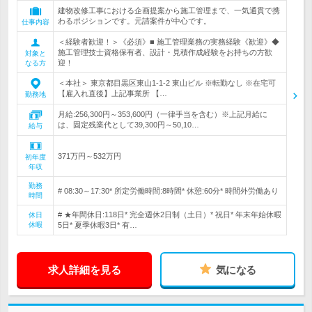
建物改修工事における企画提案から施工管理まで、一気通貫で携
わるポジションです。元請案件が中心です。
仕事内容
＜経験者歓迎！＞《必須》■ 施工管理業務の実務経験《歓迎》◆
施工管理技士資格保有者、設計・見積作成経験をお持ちの方歓
対象と
迎！
なる方
＜本社＞ 東京都目黒区東山1-1-2 東山ビル ※転勤なし ※在宅可
【雇入れ直後】上記事業所 【…
勤務地
月給:256,300円～353,600円（一律手当を含む）※上記月給に
は、固定残業代として39,300円～50,10…
給与
371万円～532万円
初年度
年収
勤務
# 08:30～17:30* 所定労働時間:8時間* 休憩:60分* 時間外労働あり
時間
# ★年間休日:118日* 完全週休2日制（土日）* 祝日* 年末年始休暇
休日
休暇
5日* 夏季休暇3日* 有…
求人詳細を見る
気になる