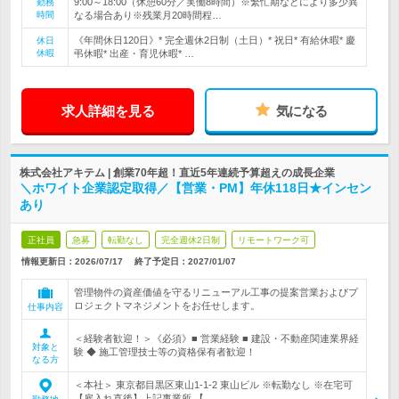
9:00～18:00（休憩60分／実働8時間）※繁忙期などにより多少異
勤務
時間
なる場合あり※残業月20時間程…
《年間休日120日》* 完全週休2日制（土日）* 祝日* 有給休暇* 慶
休日
休暇
弔休暇* 出産・育児休暇* …
求人詳細を見る
気になる
株式会社アキテム | 創業70年超！直近5年連続予算超えの成長企業
＼ホワイト企業認定取得／【営業・PM】年休118日★インセン
あり
正社員
急募
転勤なし
完全週休2日制
リモートワーク可
情報更新日：2026/07/17
終了予定日：
2027/01/07
管理物件の資産価値を守るリニューアル工事の提案営業およびプ
ロジェクトマネジメントをお任せします。
仕事内容
＜経験者歓迎！＞《必須》■ 営業経験 ■ 建設・不動産関連業界経
対象と
験 ◆ 施工管理技士等の資格保有者歓迎！
なる方
＜本社＞ 東京都目黒区東山1-1-2 東山ビル ※転勤なし ※在宅可
【雇入れ直後】上記事業所 【…