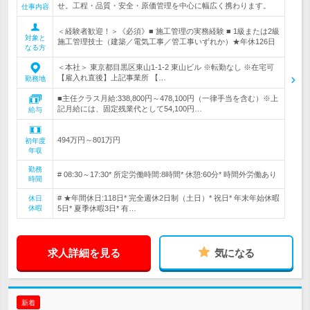
せ。工程・品質・安全・原価管理を中心に幅広く携わります。
仕事内容
＜経験者歓迎！＞《必須》■ 施工管理の実務経験 ■ 1級または2級
対象と
施工管理技士（建築／電気工事／管工事いずれか）★年休126日
なる方
＜本社＞ 東京都目黒区東山1-1-2 東山ビル ※転勤なし ※在宅可
【雇入れ直後】上記事業所 【…
勤務地
■主任クラス月給:338,800円～478,100円（一律手当を含む）※上
記月給には、固定残業代として54,100円…
給与
494万円～801万円
初年度
年収
勤務
# 08:30～17:30* 所定労働時間:8時間* 休憩:60分* 時間外労働あり
時間
# ★年間休日:118日* 完全週休2日制（土日）* 祝日* 年末年始休暇
休日
休暇
5日* 夏季休暇3日* 有…
求人詳細を見る
気になる
新着