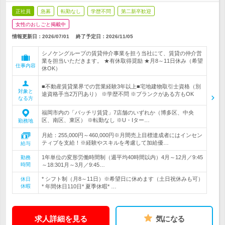
正社員
急募
転勤なし
学歴不問
第二新卒歓迎
女性のおしごと掲載中
情報更新日：2026/07/01
終了予定日：
2026/11/05
シノケングループの賃貸仲介事業を担う当社にて、賃貸の仲介営
業を担当いただきます。 ★有休取得奨励 ★月8～11日休み（希望
仕事内容
休OK）
■不動産賃貸業界での営業経験3年以上■宅地建物取引士資格（別
対象と
途資格手当2万円あり） ※学歴不問 ※ブランクがある方もOK
なる方
福岡市内の「バッチリ賃貸」7店舗のいずれか（博多区、中央
区、南区、東区） ※転勤なし ※U・Iター…
勤務地
月給：255,000円～460,000円※月間売上目標達成者にはインセン
ティブを支給！※経験やスキルを考慮して加給優…
給与
1年単位の変形労働時間制（週平均40時間以内）4月～12月／9:45
勤務
時間
～18:301月～3月／9:45…
* シフト制（月8～11日）※希望日に休めます（土日祝休みも可）
休日
休暇
* 年間休日110日* 夏季休暇* …
求人詳細を見る
気になる