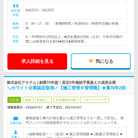
600万円～700万円
初年度
年収
8：30～17：30 （実働8時間／休憩60分）時間外労働の有無：
勤務
時間
有
# ～年間休日125日以上～■完全週休2日制（土日）※休日出勤の
休日
休暇
際には振替休日を取得■祝日■夏期休暇…
求人詳細を見る
気になる
株式会社アキテム | 創業70年超！直近5年連続予算超えの成長企業
＼ホワイト企業認定取得／【施工管理※管理職】★賞与年2回
正社員
急募
転勤なし
完全週休2日制
リモートワーク可
情報更新日：2026/07/17
終了予定日：
2027/01/07
建物改修工事の計画立案から施工管理までを一貫して担当し、部
門メンバーの技術指導やマネジメントも行うポジションです。
仕事内容
＜経験者歓迎！＞《必須》■ 施工管理経験 ■ 1級施工管理技士 ■
対象と