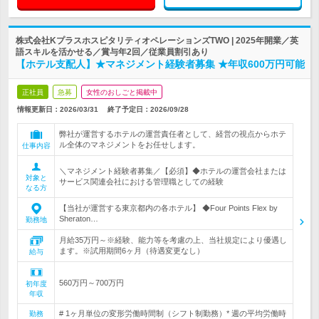
株式会社KプラスホスピタリティオペレーションズTWO | 2025年開業／英
語スキルを活かせる／賞与年2回／従業員割引あり
【ホテル支配人】★マネジメント経験者募集 ★年収600万円可能
正社員
急募
女性のおしごと掲載中
情報更新日：2026/03/31
終了予定日：
2026/09/28
弊社が運営するホテルの運営責任者として、経営の視点からホテ
ル全体のマネジメントをお任せします。
仕事内容
＼マネジメント経験者募集／【必須】◆ホテルの運営会社または
対象と
サービス関連会社における管理職としての経験
なる方
【当社が運営する東京都内の各ホテル】 ◆Four Points Flex by
Sheraton…
勤務地
月給35万円～※経験、能力等を考慮の上、当社規定により優遇し
ます。※試用期間6ヶ月（待遇変更なし）
給与
560万円～700万円
初年度
年収
# 1ヶ月単位の変形労働時間制（シフト制勤務）* 週の平均労働時
勤務