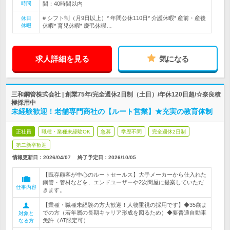
時間
間：40時間以内
# シフト制（月9日以上）* 年間公休110日* 介護休暇* 産前・産後
休日
休暇
休暇* 育児休暇* 慶弔休暇…
求人詳細を見る
気になる
三和鋼管株式会社 | 創業75年/完全週休2日制（土日）/年休120日超/☆奈良積
極採用中
未経験歓迎！老舗専門商社の【ルート営業】★充実の教育体制
正社員
職種・業種未経験OK
急募
学歴不問
完全週休2日制
第二新卒歓迎
情報更新日：2026/04/07
終了予定日：
2026/10/05
【既存顧客が中心のルートセールス】大手メーカーから仕入れた
鋼管・管材などを、エンドユーザーや2次問屋に提案していただ
仕事内容
きます。
【業種・職種未経験の方大歓迎！人物重視の採用です】◆35歳ま
での方（若年層の長期キャリア形成を図るため）◆要普通自動車
対象と
免許（AT限定可）
なる方