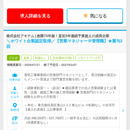
求人詳細を見る
気になる
株式会社アキテム | 創業70年超！直近5年連続予算超えの成長企業
＼ホワイト企業認定取得／【営業マネジャー※管理職】★賞与2
回
正社員
急募
転勤なし
完全週休2日制
リモートワーク可
情報更新日：2026/07/17
終了予定日：
2027/01/07
電気工事事業部の営業部門マネジャーとして、受注戦略の策定か
らメンバー育成まで部門運営全般を担います。
仕事内容
＜経験者歓迎！＞《必須》■ 建設業界での法人営業経験または電
気・設備・建築工事の施工管理経験 ◆ 営業部門のマネジメント
対象と
経験をお持ちの方歓迎！
なる方
＜本社＞ 東京都目黒区東山1-1-2 東山ビル ※転勤なし ※在宅可
【雇入れ直後】上記事業所 【…
勤務地
月給:498,500円～537,700円（一律手当を含む）※試用期間:3ヶ月
（待遇変更なし）
給与