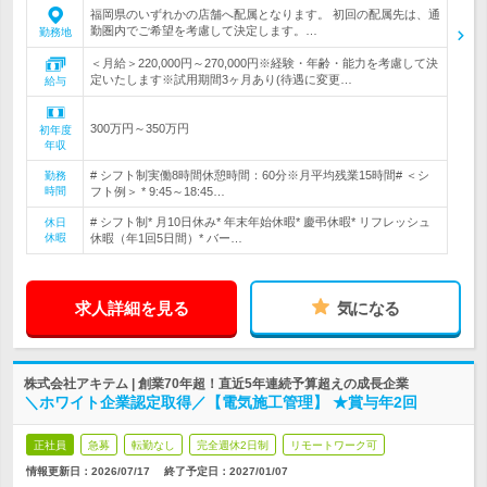
福岡県のいずれかの店舗へ配属となります。 初回の配属先は、通
勤圏内でご希望を考慮して決定します。…
勤務地
＜月給＞220,000円～270,000円※経験・年齢・能力を考慮して決
定いたします※試用期間3ヶ月あり(待遇に変更…
給与
300万円～350万円
初年度
年収
# シフト制実働8時間休憩時間：60分※月平均残業15時間# ＜シ
勤務
時間
フト例＞ * 9:45～18:45…
# シフト制* 月10日休み* 年末年始休暇* 慶弔休暇* リフレッシュ
休日
休暇
休暇（年1回5日間）* バー…
求人詳細を見る
気になる
株式会社アキテム | 創業70年超！直近5年連続予算超えの成長企業
＼ホワイト企業認定取得／【電気施工管理】 ★賞与年2回
正社員
急募
転勤なし
完全週休2日制
リモートワーク可
情報更新日：2026/07/17
終了予定日：
2027/01/07