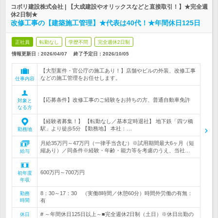
コボリ建設株式会社 | 【大成建設やオリックスなどと直接取引！】★完全週
休2日制★
改修工事の【建築施工管理】★代表は40代！★年間休日125日
正社員
転勤なし
学歴不問
完全週休2日制
情報更新日：2026/04/07
終了予定日：
2026/10/05
【大型案件・官公庁の施工あり！】店舗やビルの外装、改修工事
などの施工管理をお任せします。
仕事内容
【応募条件】改修工事のご経験をお持ちの方、普通自動車免許
対象と
なる方
【経験者募集！】 【転勤なし／基本定時退社】 地下鉄「四ツ橋
駅」より徒歩5分 【勤務地】 本社：…
勤務地
月給35万円～47万円（一律手当含む）※試用期間最大6ヶ月（短
縮あり）／同条件※経験・年齢・能力等を考慮のうえ、当社…
給与
600万円～700万円
初年度
年収
8：30～17：30 （実働8時間／休憩60分）時間外労働の有無：
勤務
時間
有
# ～年間休日125日以上～■完全週休2日制（土日）※休日出勤の
休日