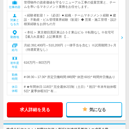
管理物件の資産価値を守るリニューアル工事の提案営業と、チー
ムを率いるマネジメント業務をお任せします。
仕事内容
＜経験者歓迎！＞《必須》■ 組織・チームマネジメント経験 ■ 建
設・不動産・ビル管理業界経験《歓迎》◆ 営業・施工管理・設計
対象と
積算経験をお持ちの方
なる方
＜本社＞ 東京都目黒区東山1-1-2 東山ビル ※転勤なし ※在宅可
【雇入れ直後】上記事業所 【…
勤務地
月給:392,400円～510,200円（一律手当を含む）※試用期間:3ヶ月
（待遇変更なし）
給与
616万円～803万円
初年度
年収
勤務
# 08:30～17:30* 所定労働時間:8時間* 休憩:60分* 時間外労働あり
時間
# ★年間休日:118日* 完全週休2日制（土日）* 祝日* 年末年始休暇
休日
休暇
5日* 夏季休暇3日* 有…
求人詳細を見る
気になる