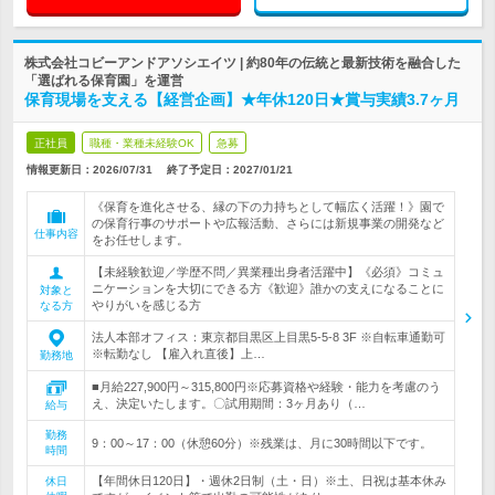
株式会社コビーアンドアソシエイツ | 約80年の伝統と最新技術を融合した
「選ばれる保育園」を運営
保育現場を支える【経営企画】★年休120日★賞与実績3.7ヶ月
正社員
職種・業種未経験OK
急募
情報更新日：2026/07/31
終了予定日：
2027/01/21
《保育を進化させる、縁の下の力持ちとして幅広く活躍！》園で
の保育行事のサポートや広報活動、さらには新規事業の開発など
仕事内容
をお任せします。
【未経験歓迎／学歴不問／異業種出身者活躍中】《必須》コミュ
ニケーションを大切にできる方《歓迎》誰かの支えになることに
対象と
やりがいを感じる方
なる方
法人本部オフィス：東京都目黒区上目黒5-5-8 3F ※自転車通勤可
※転勤なし 【雇入れ直後】上…
勤務地
■月給227,900円～315,800円※応募資格や経験・能力を考慮のう
え、決定いたします。〇試用期間：3ヶ月あり（…
給与
勤務
9：00～17：00（休憩60分）※残業は、月に30時間以下です。
時間
【年間休日120日】・週休2日制（土・日）※土、日祝は基本休み
休日