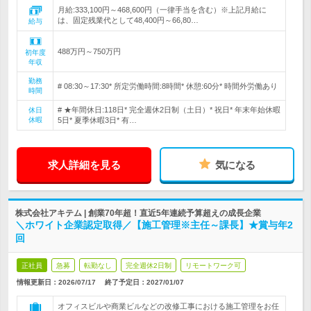
月給:333,100円～468,600円（一律手当を含む）※上記月給に
は、固定残業代として48,400円～66,80…
給与
488万円～750万円
初年度
年収
勤務
# 08:30～17:30* 所定労働時間:8時間* 休憩:60分* 時間外労働あり
時間
# ★年間休日:118日* 完全週休2日制（土日）* 祝日* 年末年始休暇
休日
休暇
5日* 夏季休暇3日* 有…
求人詳細を見る
気になる
株式会社アキテム | 創業70年超！直近5年連続予算超えの成長企業
＼ホワイト企業認定取得／【施工管理※主任～課長】★賞与年2
回
正社員
急募
転勤なし
完全週休2日制
リモートワーク可
情報更新日：2026/07/17
終了予定日：
2027/01/07
オフィスビルや商業ビルなどの改修工事における施工管理をお任