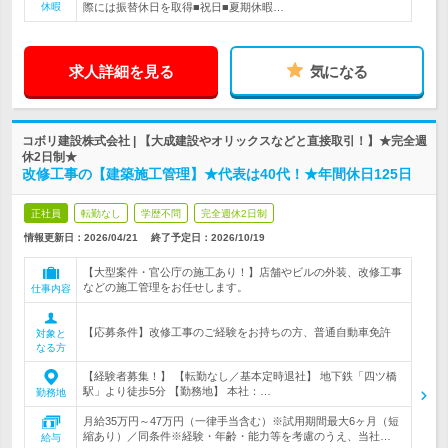
休暇
際には振替休日を取得■祝日■夏期休暇…
求人詳細を見る
気になる
コボリ建設株式会社 | 【大成建設やオリックスなどと直接取引！】★完全週
休2日制★
改修工事の【建築施工管理】★代表は40代！★年間休日125日
正社員
転勤なし
学歴不問
完全週休2日制
情報更新日：2026/04/21
終了予定日：
2026/10/19
【大型案件・官公庁の施工あり！】店舗やビルの外装、改修工事
などの施工管理をお任せします。
仕事内容
【応募条件】改修工事のご経験をお持ちの方、普通自動車免許
対象と
なる方
【経験者募集！】 【転勤なし／基本定時退社】 地下鉄「四ツ橋
駅」より徒歩5分 【勤務地】 本社：…
勤務地
月給35万円～47万円（一律手当含む）※試用期間最大6ヶ月（短
縮あり）／同条件※経験・年齢・能力等を考慮のうえ、当社…
給与