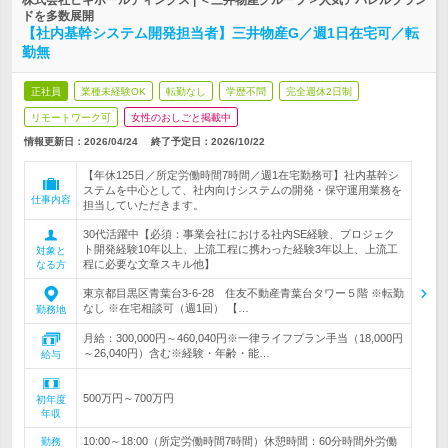
株式会社ビギホールディングス | ＜三井物産グループ＞人気アパレルブラン
ドを多数展開
【社内基幹システム開発担当者】三井物産G／週1日在宅可／転
勤無
正社員
業種未経験OK
転勤なし
学歴不問
完全週休2日制
リモートワーク可
女性のおしごと掲載中
情報更新日：2026/04/24
終了予定日：
2026/10/22
【年休125日／所定労働時間7時間／週1在宅勤務可】社内基幹シ
ステムを中心として、社内向けシステムの開発・保守運用業務を
仕事内容
担当していただきます。
30代活躍中【必須：事業会社における社内SE経験、プロジェク
ト開発経験10年以上、上流工程に携わった経験3年以上、上流工
対象と
程に必要な文章スキル他】
なる方
東京都目黒区青葉台3-6-28 住友不動産青葉台タワー５階 ※転勤
なし ※在宅相談可（週1回） 【…
勤務地
月給：300,000円～460,040円※一律ライフプラン手当（18,000円
～26,040円）含む※経験・年齢・能…
給与
500万円～700万円
初年度
年収
10:00～18:00（所定労働時間7時間）休憩時間：60分時間外労働
勤務