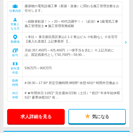
建築物の電気設備工事（新築・改修）に関わる施工管理全般をお
任せします。
仕事内容
＜経験者歓迎！＞＜20～40代活躍中！＞《必須》■ 1級電気工事
対象と
施工管理技士 ■ 施工管理実務経験
なる方
＜本社＞ 東京都目黒区東山1-1-2 東山ビル ※転勤なし ※在宅可
【雇入れ直後】上記事業所 【…
勤務地
月給:357,450円～425,400円（一律手当を含む）※上記月給に
は、固定残業代として50,700円～59,90…
給与
536万円～900万円
初年度
年収
勤務
# 08:30～17:30* 所定労働時間:8時間* 休憩:60分* 時間外労働あり
時間
# ★年間休日:118日* 完全週休2日制（土日）* 祝日* 年末年始休暇
休日
休暇
5日* 夏季休暇3日* 有…
求人詳細を見る
気になる