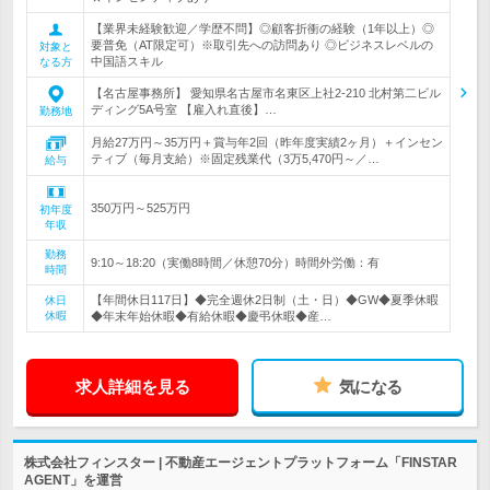
【業界未経験歓迎／学歴不問】◎顧客折衝の経験（1年以上）◎
要普免（AT限定可）※取引先への訪問あり ◎ビジネスレベルの
対象と
中国語スキル
なる方
【名古屋事務所】 愛知県名古屋市名東区上社2-210 北村第二ビル
ディング5A号室 【雇入れ直後】…
勤務地
月給27万円～35万円＋賞与年2回（昨年度実績2ヶ月）＋インセン
ティブ（毎月支給）※固定残業代（3万5,470円～／…
給与
350万円～525万円
初年度
年収
勤務
9:10～18:20（実働8時間／休憩70分）時間外労働：有
時間
【年間休日117日】◆完全週休2日制（土・日）◆GW◆夏季休暇
休日
休暇
◆年末年始休暇◆有給休暇◆慶弔休暇◆産…
求人詳細を見る
気になる
株式会社フィンスター | 不動産エージェントプラットフォーム「FINSTAR
AGENT」を運営