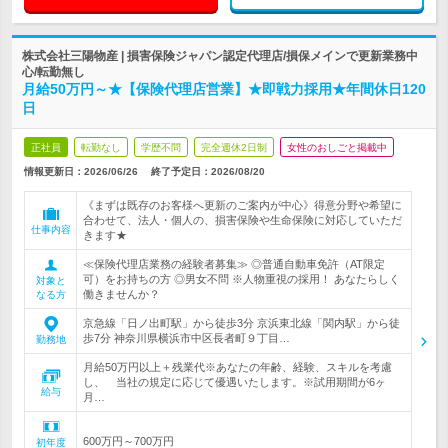
株式会社三陽物産 | 損害保険ジャパン認定代理店/損保メインで更新業務中
心/転勤無し
月給50万円～★【保険代理店営業】★即戦力採用★年間休日120
日
正社員
転勤なし
学歴不問
完全週休2日制
女性のおしごと掲載中
情報更新日：2026/06/26
終了予定日：
2026/08/20
《まずは既存のお客様へ更新のご案内が中心》得意分野や希望に
合わせて、法人・個人の、損害保険や生命保険に対応していただ
仕事内容
きます★
≪保険代理店業務の経験者募集≫ ◎普通自動車免許（AT限定
可）をお持ちの方 ◎男女不問 ※人物重視の採用！ あなたらしく
対象と
働きませんか？
なる方
京急線「日ノ出町駅」から徒歩3分 京浜東北線「関内駅」から徒
歩7分 神奈川県横浜市中区長者町９丁目…
勤務地
月給50万円以上＋残業代※あなたの年齢、経験、スキルを考慮
し、 当社の規定に応じて優遇いたします。※試用期間が6ヶ
給与
月…
600万円～700万円
初年度