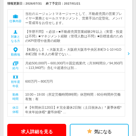
情報更新日：2026/07/31
終了予定日：
2027/01/21
当社のエージェントマネージャーとして、不動産売買の営業プレ
イヤー業務とセールスマネジメント、営業手法の定型化、メンバ
仕事内容
ー育成等をお任せします。
【学歴不問】＜必須＞■不動産売買営業経験2年以上（実需・投資
は不問）■マネジメント経験（管理人数は不問）■目標達成のため
対象と
のKPI管理や改善の経験
なる方
【転勤なし】 ＜大阪支店＞ 大阪府大阪市中央区本町3-1-10 H1O
本町2階 ※本人の希望でない…
勤務地
月給500,000円～600,000円※固定残業代（月30時間分／94,950円
～113,940円）含む※超過分は別…
給与
600万円～800万円
初年度
年収
10:00～19:00（所定労働時間8時間）休憩時間：60分時間外労働
勤務
時間
有無：有
# 【年間休日120日】# 完全週休2日制（土日祝休み）* 夏季休暇*
休日
休暇
年末年始休暇* 慶弔休暇* …
求人詳細を見る
気になる