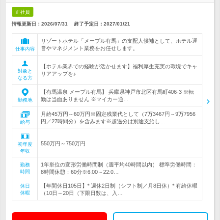
正社員
情報更新日：2026/07/31
終了予定日：
2027/01/21
リゾートホテル「メープル有馬」の支配人候補として、ホテル運
営やマネジメント業務をお任せします。
仕事内容
【ホテル業界での経験が活かせます】福利厚生充実の環境でキャ
対象と
リアアップを♪
なる方
【有馬温泉 メープル有馬】 兵庫県神戸市北区有馬町406-3 ※転
勤は当面ありません ※マイカー通…
勤務地
月給45万円～60万円※固定残業代として（7万3467円～9万7956
円／27時間分）を含みます※超過分は別途支給し…
給与
550万円～750万円
初年度
年収
1年単位の変形労働時間制（週平均40時間以内） 標準労働時間：
勤務
時間
8時間休憩：60分※6:00～22:0…
【年間休日105日】* 週休2日制（シフト制／月8日休）* 有給休暇
休日
休暇
（10日～20日（下限日数は、入…