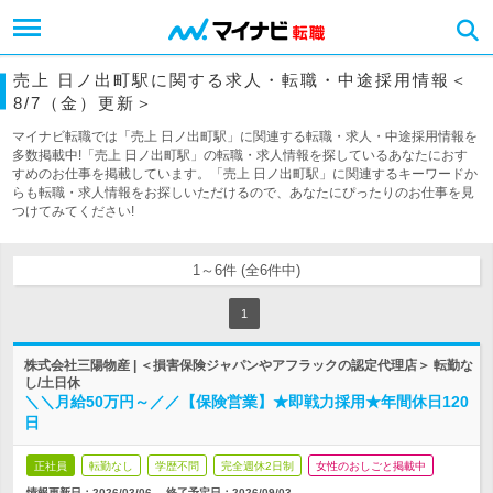
売上 日ノ出町駅に関する求人・転職・中途採用情報＜
8/7（金）更新＞
マイナビ転職では「売上 日ノ出町駅」に関連する転職・求人・中途採用情報を
多数掲載中!「売上 日ノ出町駅」の転職・求人情報を探しているあなたにおす
すめのお仕事を掲載しています。「売上 日ノ出町駅」に関連するキーワードか
らも転職・求人情報をお探しいただけるので、あなたにぴったりのお仕事を見
つけてみてください!
1～6件 (全6件中)
1
株式会社三陽物産 | ＜損害保険ジャパンやアフラックの認定代理店＞ 転勤な
し/土日休
＼＼月給50万円～／／【保険営業】★即戦力採用★年間休日120
日
正社員
転勤なし
学歴不問
完全週休2日制
女性のおしごと掲載中
情報更新日：2026/03/06
終了予定日：
2026/09/03