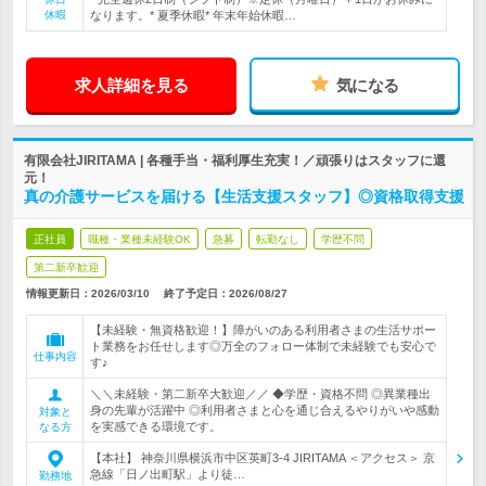
休暇
なります。* 夏季休暇* 年末年始休暇…
求人詳細を見る
気になる
有限会社JIRITAMA | 各種手当・福利厚生充実！／頑張りはスタッフに還
元！
真の介護サービスを届ける【生活支援スタッフ】◎資格取得支援
正社員
職種・業種未経験OK
急募
転勤なし
学歴不問
第二新卒歓迎
情報更新日：2026/03/10
終了予定日：
2026/08/27
【未経験・無資格歓迎！】障がいのある利用者さまの生活サポー
ト業務をお任せします◎万全のフォロー体制で未経験でも安心で
仕事内容
す♪
＼＼未経験・第二新卒大歓迎／／ ◆学歴・資格不問 ◎異業種出
身の先輩が活躍中 ◎利用者さまと心を通じ合えるやりがいや感動
対象と
を実感できる環境です。
なる方
【本社】 神奈川県横浜市中区英町3-4 JIRITAMA ＜アクセス＞ 京
急線「日ノ出町駅」より徒…
勤務地