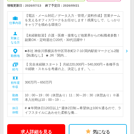
情報更新日：2026/07/13
終了予定日：
2026/09/21
【電話・メール対応／データ入力・管理／資料作成】営業チーム
を支えるオフィスワークをお任せします！残業なしで、しっかり
仕事内容
キャリアを積める環境◎
【未経験歓迎】介護・医療・接客など他業界からの転職者多数！
対象と
副業OK・定時退社◎20代・30代活躍中！
なる方
■本社 神奈川県横浜市中区羽衣町2-7-10 関内駅前マークビル2階
【転勤なし】 ★ JR「関内…
勤務地
【 完全未経験スタート 】月給220,000円～540,000円＋各種手当
※経験・スキルを考慮の上、決定します。＼ …
給与
300万円～650万円
初年度
年収
10：00～19：00（休憩あり）11：30～20：30（休憩あり）※基
勤務
時間
本入社時は10：00～19：…
# ★年間休日120日以上* 週休2日制→希望休は100％通るので、ラ
休日
休暇
イフスタイルにあわせた柔軟な働…
求人詳細を見る
気になる