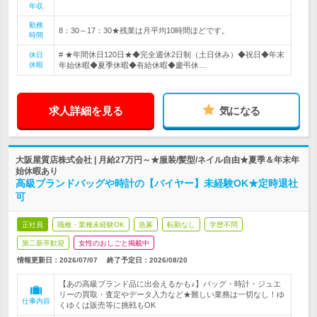
年収
勤務
8：30～17：30★残業は月平均10時間ほどです。
時間
# ★年間休日120日★◆完全週休2日制（土日休み）◆祝日◆年末
休日
休暇
年始休暇◆夏季休暇◆有給休暇◆慶弔休…
求人詳細を見る
気になる
大阪屋質店株式会社 | 月給27万円～★服装/髪型/ネイル自由★夏季＆年末年
始休暇あり
高級ブランドバッグや時計の【バイヤー】未経験OK★定時退社
可
正社員
職種・業種未経験OK
急募
転勤なし
学歴不問
第二新卒歓迎
女性のおしごと掲載中
情報更新日：2026/07/07
終了予定日：
2026/08/20
【あの高級ブランド品に出会えるかも♪】バッグ・時計・ジュエ
リーの買取・査定やデータ入力など★難しい業務は一切なし！ゆ
仕事内容
くゆくは販売等に挑戦もOK