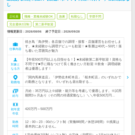
し
正社員
職種・業種未経験OK
急募
転勤なし
学歴不問
完全週休2日制
第二新卒歓迎
情報更新日：2026/08/06
終了予定日：
2026/09/28
焼き鳥「鳥伊勢」各店舗での調理・接客・店舗運営をお任せしま
す。★未経験から調理デビューも歓迎！★客層は40代～50代！落
仕事内容
ち着いた雰囲気が魅力
【年収500万円以上も目指せる！】■未経験第二新卒歓迎！資格も
不問です■手に職をつけて長く働きたい方歓迎 ※飲食・調理経験
対象と
者は優遇します！
なる方
「関内馬車道店」「伊勢佐木町本店」「桜木町店」のいずれかで
の勤務となります。 ※いずれも昼出勤する…
勤務地
月給：35万円以上※経験・能力等を考慮して優遇します。※試用
期間3ヶ月あり（その間の待遇変動なし）＼＼年収500万円…
給与
420万円～500万円
初年度
年収
12：00～23：00のシフト制（実働8時間／休憩1時間）※残業は
勤務
時間
基本的にありません。
* 完全週休2日制（シフト制）※定休（月曜日）＋1日がお休みに
休日