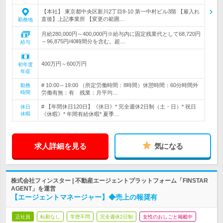
【本社】 東京都中央区新川2丁目8-10 第一中村ビル3階 【雇入れ
直後】上記事業所 【変更の範囲…
勤務地
月給280,000円～400,000円※給与内に固定残業代として68,720円
～96,875円/40時間分を含む。超…
給与
400万円～600万円
初年度
年収
# 10:00～19:00 （所定労働時間：8時間）休憩時間：60分時間外
勤務
時間
労働有無：有 残業：月平均…
# 【年間休日120日】《休日》* 完全週休2日制（土・日）* 祝日
休日
休暇
《休暇》* 年間有給休暇* 夏季…
求人詳細を見る
気になる
株式会社フィンスター | 不動産エージェントプラットフォーム「FINSTAR
AGENT」を運営
【エージェントマネージャー】◆売上の報奨有
正社員
転勤なし
学歴不問
完全週休2日制
女性のおしごと掲載中