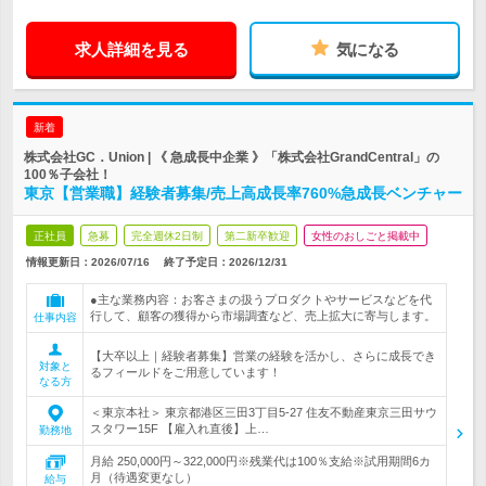
求人詳細を見る
気になる
新着
株式会社GC．Union | 《 急成長中企業 》「株式会社GrandCentral」の
100％子会社！
東京【営業職】経験者募集/売上高成長率760%急成長ベンチャー
正社員
急募
完全週休2日制
第二新卒歓迎
女性のおしごと掲載中
情報更新日：2026/07/16
終了予定日：
2026/12/31
●主な業務内容：お客さまの扱うプロダクトやサービスなどを代
行して、顧客の獲得から市場調査など、売上拡大に寄与します。
仕事内容
【大卒以上｜経験者募集】営業の経験を活かし、さらに成長でき
対象と
るフィールドをご用意しています！
なる方
＜東京本社＞ 東京都港区三田3丁目5-27 住友不動産東京三田サウ
スタワー15F 【雇入れ直後】上…
勤務地
月給 250,000円～322,000円※残業代は100％支給※試用期間6カ
月（待遇変更なし）
給与