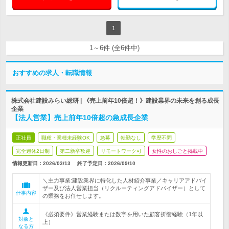
1
1～6件 (全6件中)
おすすめの求人・転職情報
株式会社建設みらい総研 | 《売上前年10倍超！》建設業界の未来を創る成長
企業
【法人営業】売上前年10倍超の急成長企業
正社員
職種・業種未経験OK
急募
転勤なし
学歴不問
完全週休2日制
第二新卒歓迎
リモートワーク可
女性のおしごと掲載中
情報更新日：2026/03/13
終了予定日：
2026/09/10
＼主力事業:建設業界に特化した人材紹介事業／キャリアアドバイ
ザー及び法人営業担当（リクルーティングアドバイザー）として
仕事内容
の業務をお任せします。
《必須要件》営業経験または数字を用いた顧客折衝経験（1年以
対象と
上）
なる方