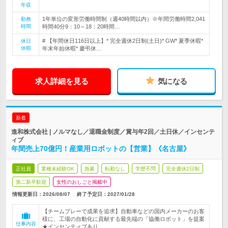
年収
1年単位の変形労働時間制（週40時間以内）※年間労働時間2,041
勤務
時間
時間40分9：10～18：20時間…
# 【年間休日116日以上】* 完全週休2日制(土日)* GW* 夏季休暇*
休日
休暇
年末年始休暇* 慶弔休…
求人詳細を見る
気になる
新着
進和株式会社 | ノルマなし／退職金制度／賞与年2回／土日休／インセンテ
ィブ
年間売上70億円！産業用ロボットの【営業】《名古屋》
正社員
業種未経験OK
急募
転勤なし
学歴不問
完全週休2日制
第二新卒歓迎
女性のおしごと掲載中
情報更新日：2026/08/07
終了予定日：
2027/01/28
【チームプレーで成果を追求】自動車などの国内メーカーのお客
様に、工場の自動化に貢献する最先端の「協働ロボット」を提案
仕事内容
★インセンティブあり