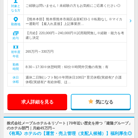
ご経験は問いません！未経験の方もお気軽にご応募ください◎
対象と
なる方
【熊本本部】熊本県熊本市南区会富町33-1 ※転勤なし ※マイカ
ー通勤可 【雇入れ直後】上記事業所…
勤務地
【月給】220,000円～240,000円※試用期間無し※経験・能力を考
慮し決定
給与
265万円～330万円
初年度
年収
勤務
8:30～17:30※休憩時間：60分※時間外労働の有無：有
時間
週休二日制(シフト制)※年間休日108日* 育児休暇(実績有)* 介護
休日
休暇
休暇(実績有)* 有給休暇、ほ…
求人詳細を見る
気になる
株式会社メープルホテル＆リゾート | 70年近い歴史を持つ「建隆グループ」
のホテル部門｜月給45万円～
《有馬》ホテルの【運営・売上管理（支配人候補）】福利厚生◎