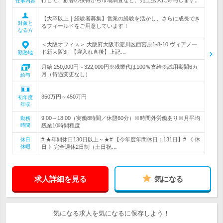
行して、顧客の獲得から市場調査など、売上拡大に寄与します。
仕事内容
【大卒以上｜経験者募集】営業の経験を活かし、さらに成長でき
対象と
るフィールドをご用意しています！
なる方
＜大阪オフィス＞ 大阪府大阪市淀川区西宮原1-8-10 ヴィアノー
ド新大阪3F 【雇入れ直後】上記…
勤務地
月給 250,000円～322,000円※残業代は100％支給※試用期間6カ
月（待遇変更なし）
給与
350万円～450万円
初年度
年収
9:00～18:00（実働8時間／休憩60分）※時間外労働あり※月平均
勤務
時間
残業10時間程度
# ★年間休日130日以上～★# 【今年度年間休日：131日】# 《 休
休日
休暇
日 》完全週休2日制（土日祝…
求人詳細を見る
気になる
気になる求人を気になるに保存しよう！