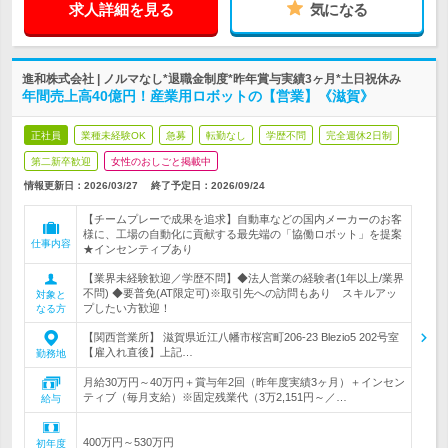
求人詳細を見る
気になる
進和株式会社 | ノルマなし*退職金制度*昨年賞与実績3ヶ月*土日祝休み
年間売上高40億円！産業用ロボットの【営業】《滋賀》
正社員
業種未経験OK
急募
転勤なし
学歴不問
完全週休2日制
第二新卒歓迎
女性のおしごと掲載中
情報更新日：2026/03/27
終了予定日：
2026/09/24
【チームプレーで成果を追求】自動車などの国内メーカーのお客
様に、工場の自動化に貢献する最先端の「協働ロボット」を提案
仕事内容
★インセンティブあり
【業界未経験歓迎／学歴不問】◆法人営業の経験者(1年以上/業界
不問) ◆要普免(AT限定可)※取引先への訪問もあり スキルアッ
対象と
プしたい方歓迎！
なる方
【関西営業所】 滋賀県近江八幡市桜宮町206-23 Blezio5 202号室
【雇入れ直後】上記…
勤務地
月給30万円～40万円＋賞与年2回（昨年度実績3ヶ月）＋インセン
ティブ（毎月支給）※固定残業代（3万2,151円～／…
給与
400万円～530万円
初年度