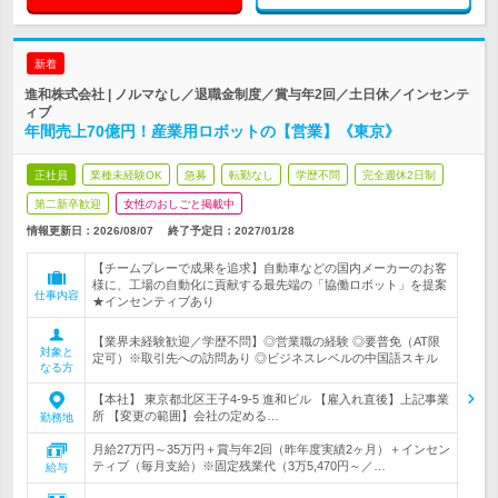
新着
進和株式会社 | ノルマなし／退職金制度／賞与年2回／土日休／インセンテ
ィブ
年間売上70億円！産業用ロボットの【営業】《東京》
正社員
業種未経験OK
急募
転勤なし
学歴不問
完全週休2日制
第二新卒歓迎
女性のおしごと掲載中
情報更新日：2026/08/07
終了予定日：
2027/01/28
【チームプレーで成果を追求】自動車などの国内メーカーのお客
様に、工場の自動化に貢献する最先端の「協働ロボット」を提案
仕事内容
★インセンティブあり
【業界未経験歓迎／学歴不問】◎営業職の経験 ◎要普免（AT限
対象と
定可）※取引先への訪問あり ◎ビジネスレベルの中国語スキル
なる方
【本社】 東京都北区王子4-9-5 進和ビル 【雇入れ直後】上記事業
所 【変更の範囲】会社の定める…
勤務地
月給27万円～35万円＋賞与年2回（昨年度実績2ヶ月）＋インセン
ティブ（毎月支給）※固定残業代（3万5,470円～／…
給与