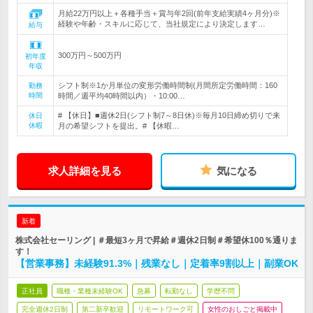
月給22万円以上＋各種手当＋賞与年2回(前年支給実績4ヶ月分)※
経験や年齢・スキルに応じて、当社規定により決定します…
給与
300万円～500万円
初年度
年収
シフト制※1か月単位の変形労働時間制(月間所定労働時間：160
勤務
時間
時間／週平均40時間以内）・10:00…
# 【休日】■週休2日(シフト制7～8日休)※毎月10日締め切りで来
休日
休暇
月の希望シフトを提出。# 【休暇…
求人詳細を見る
気になる
新着
株式会社セーリング | ＃最短3ヶ月で昇給＃週休2日制＃希望休100％通りま
す！
【営業事務】未経験91.3%｜残業なし｜定着率9割以上｜副業OK
正社員
職種・業種未経験OK
急募
転勤なし
学歴不問
完全週休2日制
第二新卒歓迎
リモートワーク可
女性のおしごと掲載中