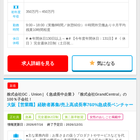
350万円～450万円
初年度
年収
9:00～18:00（実働8時間／休憩60分）※時間外労働あり※月平均
勤務
時間
残業10時間程度
# ★年間休日130日以上～★# 【今年度年間休日：131日】# 《 休
休日
休暇
日 》完全週休2日制（土日祝…
求人詳細を見る
気になる
新着
株式会社GC．Union | 《 急成長中企業 》「株式会社GrandCentral」の
100％子会社！
大阪【営業職】経験者募集/売上高成長率760%急成長ベンチャー
正社員
急募
完全週休2日制
第二新卒歓迎
女性のおしごと掲載中
情報更新日：2026/07/16
終了予定日：
2026/12/31
●主な業務内容：お客さまの扱うプロダクトやサービスなどを代