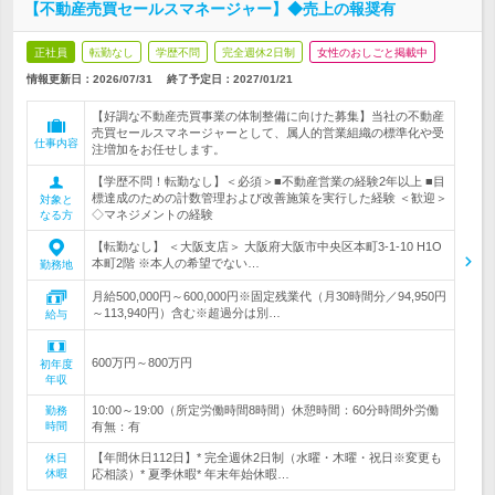
【不動産売買セールスマネージャー】◆売上の報奨有
正社員
転勤なし
学歴不問
完全週休2日制
女性のおしごと掲載中
情報更新日：2026/07/31
終了予定日：
2027/01/21
【好調な不動産売買事業の体制整備に向けた募集】当社の不動産
売買セールスマネージャーとして、属人的営業組織の標準化や受
仕事内容
注増加をお任せします。
【学歴不問！転勤なし】＜必須＞■不動産営業の経験2年以上 ■目
標達成のための計数管理および改善施策を実行した経験 ＜歓迎＞
対象と
◇マネジメントの経験
なる方
【転勤なし】 ＜大阪支店＞ 大阪府大阪市中央区本町3-1-10 H1O
本町2階 ※本人の希望でない…
勤務地
月給500,000円～600,000円※固定残業代（月30時間分／94,950円
～113,940円）含む※超過分は別…
給与
600万円～800万円
初年度
年収
10:00～19:00（所定労働時間8時間）休憩時間：60分時間外労働
勤務
時間
有無：有
【年間休日112日】* 完全週休2日制（水曜・木曜・祝日※変更も
休日
休暇
応相談）* 夏季休暇* 年末年始休暇…