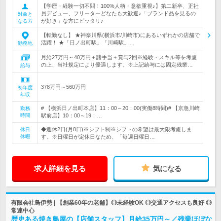
【学歴・経験一切不問！100%人柄・意欲重視♪】第二新卒、正社
員デビュー、フリーターどなたも大歓迎♪「ブランド品を見るの
対象と
が好き」な方にピッタリ♪
なる方
【転勤なし】 ★神奈川県(横浜市/川崎市)にあるいずれかの店舗で
活躍！ ★「日ノ出町駅」「川崎駅」…
勤務地
月給27万円～40万円＋諸手当＋賞与2回※経験・スキル等を考慮
の上、当社規定により優遇します。※上記給与には固定残業…
給与
378万円～560万円
初年度
年収
# 【横浜日ノ出町本店】11：00～20：00(実働8時間)# 【京急川崎
勤務
時間
駅前店】10：00～19：…
◆週休2日(月8日)※シフト制※シフトの希望は最大限考慮しま
休日
休暇
す。※日曜日が定休日なため、「毎週日曜日…
求人詳細を見る
気になる
有限会社鳥伊勢 | 【創業60年の老舗】◎未経験OK ◎交通アクセスも良好 ◎
常連中心
歴史ある焼き鳥屋の【店舗スタッフ】月給35万円～／残業ほぼな