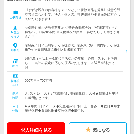
《まずは既存のお客様をメインとして保険商品を提案》得意分野
や希望に合わせて、法人・個人の、損害保険や生命保険に対応し
仕事内容
ていただきます★
≪保険営業の経験者募集≫ ◎普通自動車免許（AT限定可）をお
持ちの方 ◎男女不問 ※人物重視の採用！ あなたらしく働きませ
対象と
んか？
なる方
京急線「日ノ出町駅」から徒歩3分 京浜東北線「関内駅」から徒
歩7分 神奈川県横浜市中区長者町９丁目…
勤務地
月給50万円以上＋残業代※あなたの年齢、経験、スキルを考慮
し、 当社の規定に応じて優遇いたします。※試用期間が6ヶ
給与
月…
600万円～700万円
初年度
年収
8：30～17：30所定労働時間：8時間休憩：60分★残業は月平均
勤務
時間
10時間ほどです。
# ★年間休日120日★◆完全週休2日制（土日休み）◆祝日◆年末
休日
休暇
年始休暇◆夏季休暇◆有給休暇◆慶弔休…
求人詳細を見る
気になる