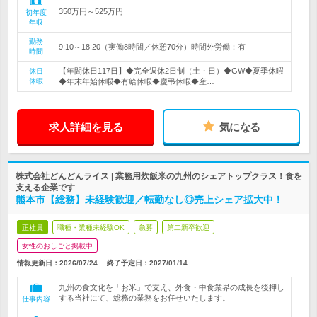
350万円～525万円
初年度
年収
勤務
9:10～18:20（実働8時間／休憩70分）時間外労働：有
時間
【年間休日117日】◆完全週休2日制（土・日）◆GW◆夏季休暇
休日
休暇
◆年末年始休暇◆有給休暇◆慶弔休暇◆産…
求人詳細を見る
気になる
株式会社どんどんライス | 業務用炊飯米の九州のシェアトップクラス！食を
支える企業です
熊本市【総務】未経験歓迎／転勤なし◎売上シェア拡大中！
正社員
職種・業種未経験OK
急募
第二新卒歓迎
女性のおしごと掲載中
情報更新日：2026/07/24
終了予定日：
2027/01/14
九州の食文化を「お米」で支え、外食・中食業界の成長を後押し
する当社にて、総務の業務をお任せいたします。
仕事内容