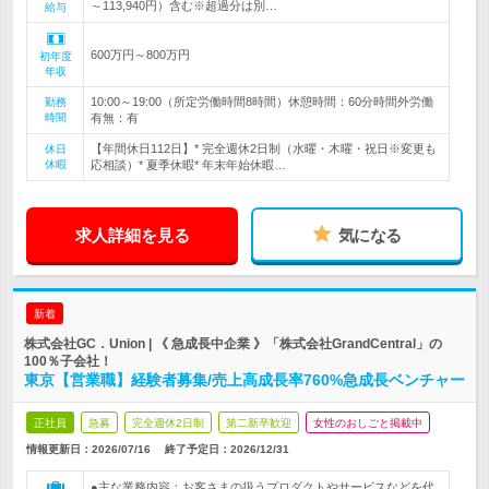
～113,940円）含む※超過分は別…
給与
600万円～800万円
初年度
年収
10:00～19:00（所定労働時間8時間）休憩時間：60分時間外労働
勤務
時間
有無：有
【年間休日112日】* 完全週休2日制（水曜・木曜・祝日※変更も
休日
休暇
応相談）* 夏季休暇* 年末年始休暇…
求人詳細を見る
気になる
新着
株式会社GC．Union | 《 急成長中企業 》「株式会社GrandCentral」の
100％子会社！
東京【営業職】経験者募集/売上高成長率760%急成長ベンチャー
正社員
急募
完全週休2日制
第二新卒歓迎
女性のおしごと掲載中
情報更新日：2026/07/16
終了予定日：
2026/12/31
●主な業務内容：お客さまの扱うプロダクトやサービスなどを代