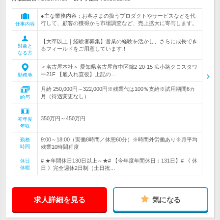
●主な業務内容：お客さまの扱うプロダクトやサービスなどを代
行して、顧客の獲得から市場調査など、売上拡大に寄与します。
仕事内容
【大卒以上｜経験者募集】営業の経験を活かし、さらに成長でき
対象と
るフィールドをご用意しています！
なる方
＜名古屋本社＞ 愛知県名古屋市中区錦2-20-15 広小路クロスタワ
ー21F 【雇入れ直後】上記の…
勤務地
月給 250,000円～322,000円※残業代は100％支給※試用期間6カ
月（待遇変更なし）
給与
350万円～450万円
初年度
年収
9:00～18:00（実働8時間／休憩60分）※時間外労働あり※月平均
勤務
時間
残業10時間程度
# ★年間休日130日以上～★# 【今年度年間休日：131日】# 《 休
休日
休暇
日 》完全週休2日制（土日祝…
求人詳細を見る
気になる