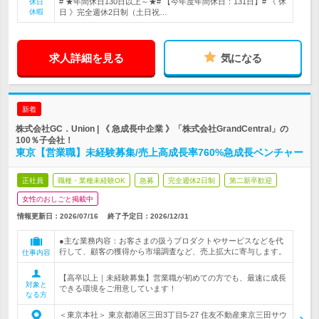
# ★年間休日130日以上～★# 【今年度年間休日：131日】# 《 休
休日
休暇
日 》完全週休2日制（土日祝…
求人詳細を見る
気になる
新着
株式会社GC．Union | 《 急成長中企業 》「株式会社GrandCentral」の
100％子会社！
東京【営業職】未経験募集/売上高成長率760%急成長ベンチャー
正社員
職種・業種未経験OK
急募
完全週休2日制
第二新卒歓迎
女性のおしごと掲載中
情報更新日：2026/07/16
終了予定日：
2026/12/31
●主な業務内容：お客さまの扱うプロダクトやサービスなどを代
行して、顧客の獲得から市場調査など、売上拡大に寄与します。
仕事内容
【高卒以上｜未経験募集】営業職が初めての方でも、最速に成長
対象と
できる環境をご用意しています！
なる方
＜東京本社＞ 東京都港区三田3丁目5-27 住友不動産東京三田サウ