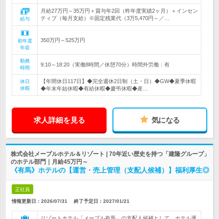
月給27万円～35万円＋賞与年2回（昨年度実績2ヶ月）＋インセン
ティブ（毎月支給）※固定残業代（3万5,470円～／…
給与
350万円～525万円
初年度
年収
勤務
9:10～18:20（実働8時間／休憩70分）時間外労働：有
時間
【年間休日117日】◆完全週休2日制（土・日）◆GW◆夏季休暇
休日
休暇
◆年末年始休暇◆有給休暇◆慶弔休暇◆産…
求人詳細を見る
気になる
株式会社メープルホテル＆リゾート | 70年近い歴史を持つ「建隆グループ」
のホテル部門｜月給45万円～
《有馬》ホテルの【運営・売上管理（支配人候補）】福利厚生◎
正社員
情報更新日：2026/07/31
終了予定日：
2027/01/21
リゾートホテル「メープル有馬」の支配人候補として、ホテル運