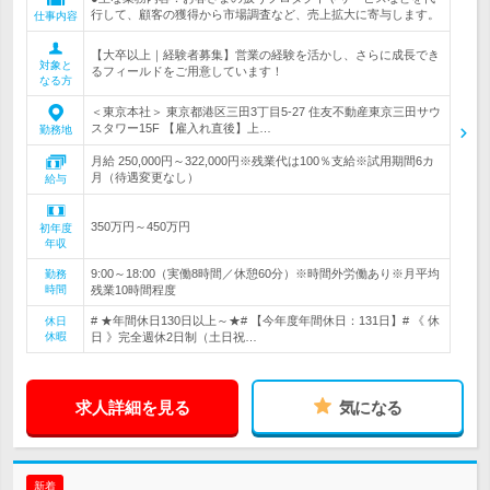
行して、顧客の獲得から市場調査など、売上拡大に寄与します。
仕事内容
【大卒以上｜経験者募集】営業の経験を活かし、さらに成長でき
対象と
るフィールドをご用意しています！
なる方
＜東京本社＞ 東京都港区三田3丁目5-27 住友不動産東京三田サウ
スタワー15F 【雇入れ直後】上…
勤務地
月給 250,000円～322,000円※残業代は100％支給※試用期間6カ
月（待遇変更なし）
給与
350万円～450万円
初年度
年収
9:00～18:00（実働8時間／休憩60分）※時間外労働あり※月平均
勤務
時間
残業10時間程度
# ★年間休日130日以上～★# 【今年度年間休日：131日】# 《 休
休日
休暇
日 》完全週休2日制（土日祝…
求人詳細を見る
気になる
新着