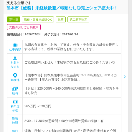
支える企業です
熊本市【総務】未経験歓迎／転勤なし◎売上シェア拡大中！
正社員
職種・業種未経験OK
急募
第二新卒歓迎
女性のおしごと掲載中
情報更新日：2026/07/24
終了予定日：
2027/01/14
九州の食文化を「お米」で支え、外食・中食業界の成長を後押し
する当社にて、総務の業務をお任せいたします。
仕事内容
ご経験は問いません！未経験の方もお気軽にご応募ください◎
対象と
なる方
【熊本本部】熊本県熊本市南区会富町33-1 ※転勤なし ※マイカ
ー通勤可 【雇入れ直後】上記事業所…
勤務地
【月給】220,000円～240,000円※試用期間無し※経験・能力を考
慮し決定
給与
265万円～330万円
初年度
年収
勤務
8:30～17:30※休憩時間：60分※時間外労働の有無：有
時間
週休二日制(シフト制)※年間休日108日* 育児休暇(実績有)* 介護
休日