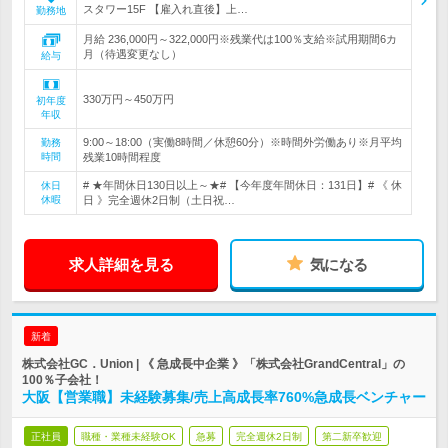
スタワー15F 【雇入れ直後】上…
勤務地
月給 236,000円～322,000円※残業代は100％支給※試用期間6カ
月（待遇変更なし）
給与
330万円～450万円
初年度
年収
9:00～18:00（実働8時間／休憩60分）※時間外労働あり※月平均
勤務
時間
残業10時間程度
# ★年間休日130日以上～★# 【今年度年間休日：131日】# 《 休
休日
休暇
日 》完全週休2日制（土日祝…
求人詳細を見る
気になる
新着
株式会社GC．Union | 《 急成長中企業 》「株式会社GrandCentral」の
100％子会社！
大阪【営業職】未経験募集/売上高成長率760%急成長ベンチャー
正社員
職種・業種未経験OK
急募
完全週休2日制
第二新卒歓迎