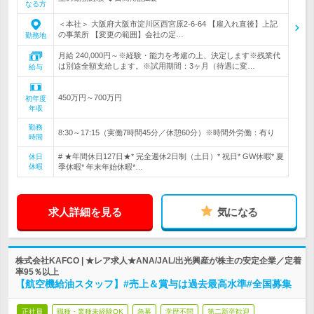
なる方
＜本社＞ 大阪府大阪市淀川区西宮原2-6-64 【雇入れ直後】上記
の事業所 【変更の範囲】会社の定…
勤務地
月給 240,000円～※経験・能力を考慮の上、決定します※残業代
は別途全額支給します。※試用期間：3ヶ月（待遇に変…
給与
450万円～700万円
初年度
年収
勤務
8:30～17:15（実働7時間45分／休憩60分）※時間外労働：有り
時間
# ★年間休日127日★* 完全週休2日制（土日）* 祝日* GW休暇* 夏
休日
休暇
季休暇* 年末年始休暇*…
求人詳細を見る
気になる
株式会社KAFCO | ★レア求人★ANA/JAL/出光興産が株主の安定企業／定着
率95％以上
【航空機給油スタッフ】#売上＆賞与は過去最高水準#全国募集
正社員
職種・業種未経験OK
急募
学歴不問
第二新卒歓迎