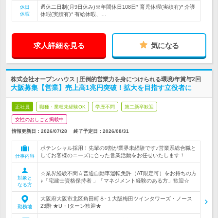
週休二日制(月9日休み)※年間休日108日* 育児休暇(実績有)* 介護
休日
休暇
休暇(実績有)* 有給休暇、…
求人詳細を見る
気になる
株式会社オープンハウス | 圧倒的営業力を身につけられる環境/年賞与2回
大阪募集【営業】売上高1兆円突破！拡大を目指す立役者に
正社員
職種・業種未経験OK
学歴不問
第二新卒歓迎
女性のおしごと掲載中
情報更新日：2026/07/28
終了予定日：
2026/08/31
ポテンシャル採用！先輩の9割が業界未経験です♪営業系総合職と
してお客様のニーズに合った営業活動をお任せいたします！
仕事内容
☆業界経験不問☆普通自動車運転免許（AT限定可）をお持ちの方
対象と
♪「宅建士資格保持者 」「マネジメント経験のある方」歓迎☆
なる方
大阪府大阪市北区角田町８-１大阪梅田ツインタワーズ・ノース
23階 ★U・Iターン歓迎★
勤務地