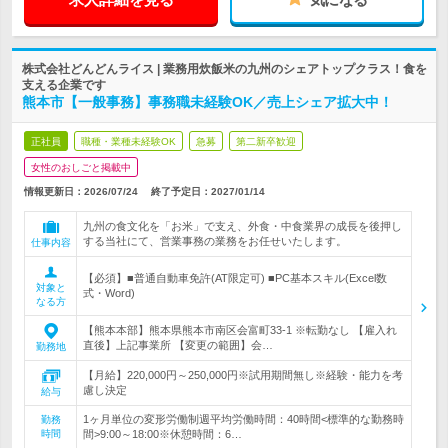
株式会社どんどんライス | 業務用炊飯米の九州のシェアトップクラス！食を
支える企業です
熊本市【一般事務】事務職未経験OK／売上シェア拡大中！
正社員
職種・業種未経験OK
急募
第二新卒歓迎
女性のおしごと掲載中
情報更新日：2026/07/24
終了予定日：
2027/01/14
九州の食文化を「お米」で支え、外食・中食業界の成長を後押し
する当社にて、営業事務の業務をお任せいたします。
仕事内容
【必須】■普通自動車免許(AT限定可) ■PC基本スキル(Excel数
対象と
式・Word)
なる方
【熊本本部】熊本県熊本市南区会富町33-1 ※転勤なし 【雇入れ
直後】上記事業所 【変更の範囲】会…
勤務地
【月給】220,000円～250,000円※試用期間無し※経験・能力を考
慮し決定
給与
1ヶ月単位の変形労働制週平均労働時間：40時間<標準的な勤務時
勤務
時間
間>9:00～18:00※休憩時間：6…