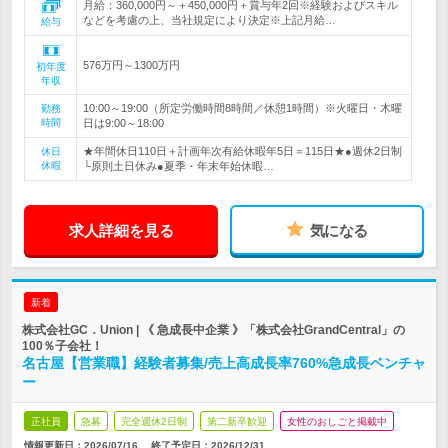
月給：360,000円～＋450,000円＋賞与年2回※経験およびスキル
などを考慮の上、当社規定により決定※上記月給…
給与
576万円～1300万円
初年度
年収
10:00～19:00（所定労働時間8時間／休憩1時間）※火曜日・木曜
勤務
時間
日は9:00～18:00
★年間休日110日＋計画年次有給休暇年5日＝115日★●週休2日制
休日
休暇
└原則土日休み●夏季・年末年始休暇…
求人詳細を見る
気になる
新着
株式会社GC．Union | 《 急成長中企業 》「株式会社GrandCentral」の
100％子会社！
名古屋【営業職】経験者募集/売上高成長率760%急成長ベンチャ
ー
正社員
急募
完全週休2日制
第二新卒歓迎
女性のおしごと掲載中
情報更新日：2026/07/16
終了予定日：
2026/12/31