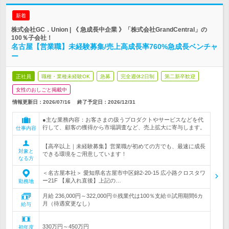
新着
株式会社GC．Union | 《 急成長中企業 》「株式会社GrandCentral」の
100％子会社！
名古屋【営業職】未経験募集/売上高成長率760%急成長ベンチャ
ー
正社員
職種・業種未経験OK
急募
完全週休2日制
第二新卒歓迎
女性のおしごと掲載中
情報更新日：2026/07/16
終了予定日：
2026/12/31
●主な業務内容：お客さまの扱うプロダクトやサービスなどを代
行して、顧客の獲得から市場調査など、売上拡大に寄与します。
仕事内容
【高卒以上｜未経験募集】営業職が初めての方でも、最速に成長
対象と
できる環境をご用意しています！
なる方
＜名古屋本社＞ 愛知県名古屋市中区錦2-20-15 広小路クロスタワ
ー21F 【雇入れ直後】上記の…
勤務地
月給 236,000円～322,000円※残業代は100％支給※試用期間6カ
月（待遇変更なし）
給与
330万円～450万円
初年度