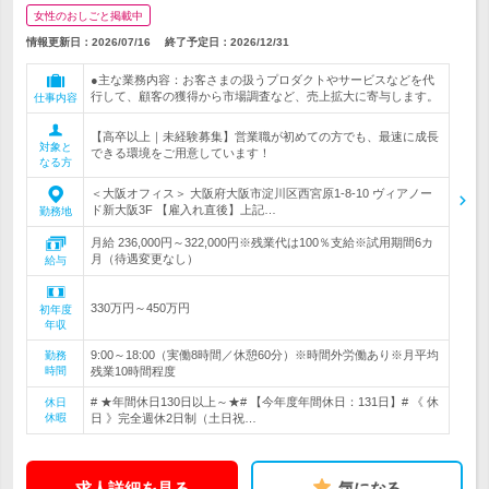
女性のおしごと掲載中
情報更新日：2026/07/16
終了予定日：
2026/12/31
●主な業務内容：お客さまの扱うプロダクトやサービスなどを代
行して、顧客の獲得から市場調査など、売上拡大に寄与します。
仕事内容
【高卒以上｜未経験募集】営業職が初めての方でも、最速に成長
対象と
できる環境をご用意しています！
なる方
＜大阪オフィス＞ 大阪府大阪市淀川区西宮原1-8-10 ヴィアノー
ド新大阪3F 【雇入れ直後】上記…
勤務地
月給 236,000円～322,000円※残業代は100％支給※試用期間6カ
月（待遇変更なし）
給与
330万円～450万円
初年度
年収
9:00～18:00（実働8時間／休憩60分）※時間外労働あり※月平均
勤務
時間
残業10時間程度
# ★年間休日130日以上～★# 【今年度年間休日：131日】# 《 休
休日
休暇
日 》完全週休2日制（土日祝…
求人詳細を見る
気になる