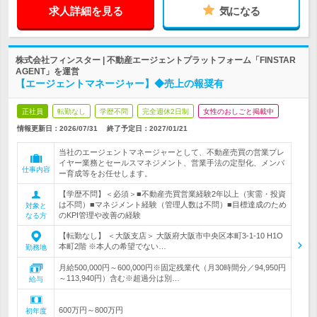
求人詳細を見る
気になる
株式会社フィンスター | 不動産エージェントプラットフォーム「FINSTAR
AGENT」を運営
【エージェントマネージャー】◆売上の報奨有
正社員
転勤なし
学歴不問
完全週休2日制
女性のおしごと掲載中
情報更新日：2026/07/31
終了予定日：
2027/01/21
当社のエージェントマネージャーとして、不動産売買の営業プレ
イヤー業務とセールスマネジメント、営業手法の定型化、メンバ
仕事内容
ー育成等をお任せします。
【学歴不問】＜必須＞■不動産売買営業経験2年以上（実需・投資
は不問）■マネジメント経験（管理人数は不問）■目標達成のため
対象と
のKPI管理や改善の経験
なる方
【転勤なし】 ＜大阪支店＞ 大阪府大阪市中央区本町3-1-10 H1O
本町2階 ※本人の希望でない…
勤務地
月給500,000円～600,000円※固定残業代（月30時間分／94,950円
～113,940円）含む※超過分は別…
給与
600万円～800万円
初年度