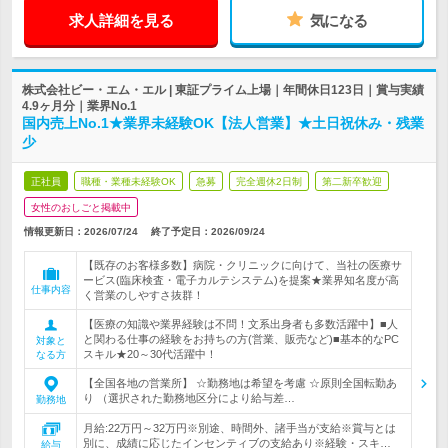
求人詳細を見る
気になる
株式会社ビー・エム・エル | 東証プライム上場｜年間休日123日｜賞与実績
4.9ヶ月分｜業界No.1
国内売上No.1★業界未経験OK【法人営業】★土日祝休み・残業
少
正社員
職種・業種未経験OK
急募
完全週休2日制
第二新卒歓迎
女性のおしごと掲載中
情報更新日：2026/07/24
終了予定日：
2026/09/24
【既存のお客様多数】病院・クリニックに向けて、当社の医療サ
ービス(臨床検査・電子カルテシステム)を提案★業界知名度が高
仕事内容
く営業のしやすさ抜群！
【医療の知識や業界経験は不問！文系出身者も多数活躍中】■人
と関わる仕事の経験をお持ちの方(営業、販売など)■基本的なPC
対象と
スキル★20～30代活躍中！
なる方
【全国各地の営業所】 ☆勤務地は希望を考慮 ☆原則全国転勤あ
り （選択された勤務地区分により給与差…
勤務地
月給:22万円～32万円※別途、時間外、諸手当が支給※賞与とは
別に、成績に応じたインセンティブの支給あり※経験・スキ…
給与