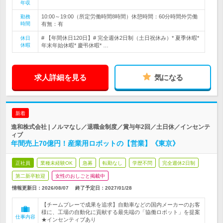
年収
10:00～19:00（所定労働時間8時間）休憩時間：60分時間外労働
勤務
時間
有無：有
# 【年間休日120日】# 完全週休2日制（土日祝休み）* 夏季休暇*
休日
休暇
年末年始休暇* 慶弔休暇* …
求人詳細を見る
気になる
新着
進和株式会社 | ノルマなし／退職金制度／賞与年2回／土日休／インセンテ
ィブ
年間売上70億円！産業用ロボットの【営業】《東京》
正社員
業種未経験OK
急募
転勤なし
学歴不問
完全週休2日制
第二新卒歓迎
女性のおしごと掲載中
情報更新日：2026/08/07
終了予定日：
2027/01/28
【チームプレーで成果を追求】自動車などの国内メーカーのお客
様に、工場の自動化に貢献する最先端の「協働ロボット」を提案
仕事内容
★インセンティブあり