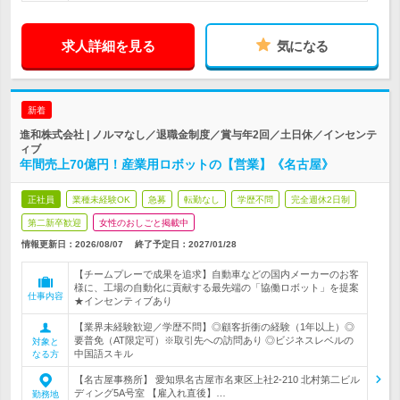
求人詳細を見る
気になる
新着
進和株式会社 | ノルマなし／退職金制度／賞与年2回／土日休／インセンテ
ィブ
年間売上70億円！産業用ロボットの【営業】《名古屋》
正社員
業種未経験OK
急募
転勤なし
学歴不問
完全週休2日制
第二新卒歓迎
女性のおしごと掲載中
情報更新日：2026/08/07
終了予定日：
2027/01/28
【チームプレーで成果を追求】自動車などの国内メーカーのお客
様に、工場の自動化に貢献する最先端の「協働ロボット」を提案
仕事内容
★インセンティブあり
【業界未経験歓迎／学歴不問】◎顧客折衝の経験（1年以上）◎
要普免（AT限定可）※取引先への訪問あり ◎ビジネスレベルの
対象と
中国語スキル
なる方
【名古屋事務所】 愛知県名古屋市名東区上社2-210 北村第二ビル
ディング5A号室 【雇入れ直後】…
勤務地