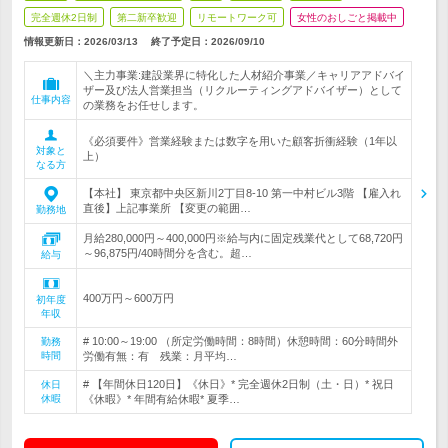
完全週休2日制
第二新卒歓迎
リモートワーク可
女性のおしごと掲載中
情報更新日：2026/03/13
終了予定日：
2026/09/10
＼主力事業:建設業界に特化した人材紹介事業／キャリアアドバイ
ザー及び法人営業担当（リクルーティングアドバイザー）として
仕事内容
の業務をお任せします。
《必須要件》営業経験または数字を用いた顧客折衝経験（1年以
対象と
上）
なる方
【本社】 東京都中央区新川2丁目8-10 第一中村ビル3階 【雇入れ
直後】上記事業所 【変更の範囲…
勤務地
月給280,000円～400,000円※給与内に固定残業代として68,720円
～96,875円/40時間分を含む。超…
給与
400万円～600万円
初年度
年収
# 10:00～19:00 （所定労働時間：8時間）休憩時間：60分時間外
勤務
時間
労働有無：有 残業：月平均…
# 【年間休日120日】《休日》* 完全週休2日制（土・日）* 祝日
休日
休暇
《休暇》* 年間有給休暇* 夏季…