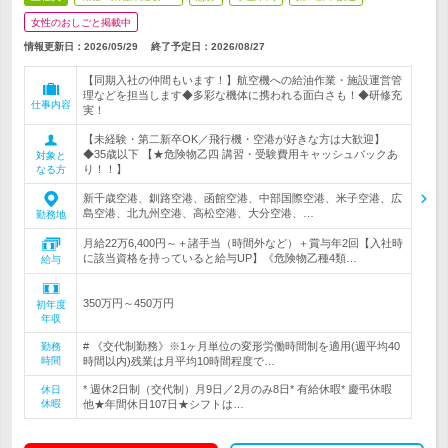
女性のおしごと掲載中
情報更新日：2026/05/29
終了予定日：
2026/08/27
【同期入社の仲間もいます！】航空機への給油作業・施設運営管
理などを担当します◆多彩な機体に携われる面白さも！◆研修充
仕事内容
実！
【未経験・第二新卒OK／飛行機・空港が好きな方は大歓迎】
◆35歳以下 【★危険物乙四 講習・受験費用キャッシュバックあ
対象と
り！！】
なる方
新千歳空港、釧路空港、函館空港、中部国際空港、米子空港、広
島空港、北九州空港、高松空港、大分空港、…
勤務地
月給22万6,400円～＋諸手当（時間外など）＋賞与年2回【入社時
に該当資格を持っていると給与UP】《危険物乙種4類…
給与
350万円～450万円
初年度
年収
# 《交代制勤務》※1ヶ月単位の変形労働時間制を適用(週平均40
勤務
時間
時間以内)残業は月平均10時間程度で…
* 週休2日制（交代制）月9日／2月のみ8日* 有給休暇* 慶弔休暇
休日
休暇
他★年間休日107日★シフトは…