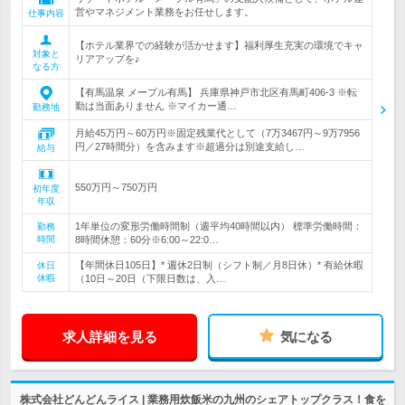
営やマネジメント業務をお任せします。
仕事内容
【ホテル業界での経験が活かせます】福利厚生充実の環境でキャ
対象と
リアアップを♪
なる方
【有馬温泉 メープル有馬】 兵庫県神戸市北区有馬町406-3 ※転
勤は当面ありません ※マイカー通…
勤務地
月給45万円～60万円※固定残業代として（7万3467円～9万7956
円／27時間分）を含みます※超過分は別途支給し…
給与
550万円～750万円
初年度
年収
1年単位の変形労働時間制（週平均40時間以内） 標準労働時間：
勤務
時間
8時間休憩：60分※6:00～22:0…
【年間休日105日】* 週休2日制（シフト制／月8日休）* 有給休暇
休日
休暇
（10日～20日（下限日数は、入…
求人詳細を見る
気になる
株式会社どんどんライス | 業務用炊飯米の九州のシェアトップクラス！食を