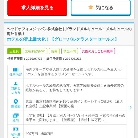
求人詳細を見る
気になる
ヘッドオフィスジャパン株式会社 | グランドメルキュール・メルキュールの
海外営業！
ホテルの売上最大化！【グローバルクラスターセールス】
正社員
業種未経験OK
急募
学歴不問
女性のおしごと掲載中
情報更新日：2026/07/28
終了予定日：
2027/01/18
海外グループや個人旅行の受注を促進しホテルの売上を最大化！
3ホテルを担当するクラスターセールスです。
仕事内容
ホテルセールス経験のある方。★業界経験者優遇！★海外営業の
対象と
経験がある方、お待ちしております！
なる方
東京／東京都港区港南2-15-3 品川インターシティC棟8階 【雇入
れ直後】上記事業所 【変更の範…
勤務地
【非管理職】【月給】26万円～27万円 ＋諸手当 ＋賞与年2回＋残
業手当（変動します） 【管理職】【月給】37万円～…
給与
400万円～600万円
初年度