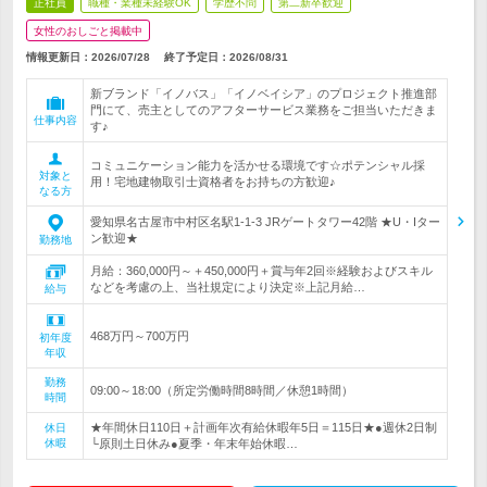
正社員
職種・業種未経験OK
学歴不問
第二新卒歓迎
女性のおしごと掲載中
情報更新日：2026/07/28
終了予定日：
2026/08/31
新ブランド「イノバス」「イノベイシア」のプロジェクト推進部
門にて、売主としてのアフターサービス業務をご担当いただきま
仕事内容
す♪
コミュニケーション能力を活かせる環境です☆ポテンシャル採
対象と
用！宅地建物取引士資格者をお持ちの方歓迎♪
なる方
愛知県名古屋市中村区名駅1-1-3 JRゲートタワー42階 ★U・Iター
ン歓迎★
勤務地
月給：360,000円～＋450,000円＋賞与年2回※経験およびスキル
などを考慮の上、当社規定により決定※上記月給…
給与
468万円～700万円
初年度
年収
勤務
09:00～18:00（所定労働時間8時間／休憩1時間）
時間
★年間休日110日＋計画年次有給休暇年5日＝115日★●週休2日制
休日
休暇
└原則土日休み●夏季・年末年始休暇…