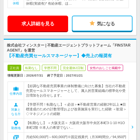
休暇
休暇(実績有)* 有給休暇、ほ…
求人詳細を見る
気になる
株式会社フィンスター | 不動産エージェントプラットフォーム「FINSTAR
AGENT」を運営
【不動産売買セールスマネージャー】◆売上の報奨有
正社員
転勤なし
学歴不問
完全週休2日制
女性のおしごと掲載中
情報更新日：2026/07/31
終了予定日：
2027/01/21
【好調な不動産売買事業の体制整備に向けた募集】当社の不動産
売買セールスマネージャーとして、属人的営業組織の標準化や受
仕事内容
注増加をお任せします。
【学歴不問！転勤なし】＜必須＞■不動産営業の経験2年以上 ■目
標達成のための計数管理および改善施策を実行した経験 ＜歓迎＞
対象と
◇マネジメントの経験
なる方
【転勤なし】 ＜大阪支店＞ 大阪府大阪市中央区本町3-1-10 H1O
本町2階 ※本人の希望でない…
勤務地
月給500,000円～600,000円※固定残業代（月30時間分／94,950円