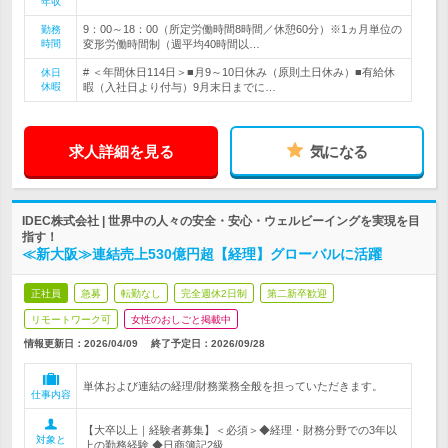
年収
9：00～18：00（所定労働時間8時間／休憩60分）※1ヵ月単位の
勤務
時間
変形労働時間制（週平均40時間以…
# ＜年間休日114日＞■月9～10日休み（原則土日休み）■有給休
休日
休暇
暇（入社日より付与）9月末日までに…
求人詳細を見る
気になる
IDEC株式会社 | 世界中の人々の安全・安心・ウェルビーイングを実現を目
指す！
≪新大阪≫連結売上530億円超【経理】グローバルに活躍
正社員
急募
転勤なし
完全週休2日制
第二新卒歓迎
リモートワーク可
女性のおしごと掲載中
情報更新日：2026/04/09
終了予定日：
2026/09/28
単体および連結の経理/財務業務全般を担っていただきます。
仕事内容
【大卒以上｜経験者募集】＜必須＞◆経理・財務分野での3年以
対象と
上の勤務経験 ◆日商簿記2級