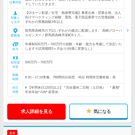
仕事内容
ドしていただきます。
【UIターン歓迎／社宅・独身寮完備】事業企画・営業企画、法人
向けマーケティング経験、電気・電子部品業界での営業経験、い
対象と
ずれかの実務経験3年以上
なる方
群馬県高崎市の下記いずれかの拠点に配属します。 高崎グローバ
ルセンター／群馬県高崎市栄町8-1 八…
勤務地
年俸制500万円～700万円※経験・年齢・能力を考慮して決定いた
します※試用期間3ヶ月あり(待遇に変更なし)
給与
500万円～700万円
初年度
年収
勤務
8:30～17:10実働 7時間55分休憩 45分 時間外労働有無：有
時間
# 【年間休日120日以上】 * 完全週休二日制（土日祝） * 夏期*
休日
休暇
年末年始* GW* 産育休…
求人詳細を見る
気になる
新着