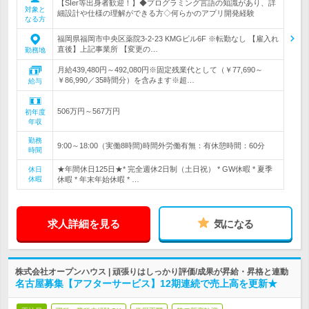
【SIer等出身者歓迎！】◆プログラミング言語の知識があり、詳
対象と
細設計や仕様の理解ができる方◇何らかのアプリ開発経験
なる方
福岡県福岡市中央区薬院3-2-23 KMGビル6F ※転勤なし 【雇入れ
直後】上記事業所 【変更の…
勤務地
月給439,480円～492,080円※固定残業代として（￥77,690～
￥86,990／35時間分）を含みます※超…
給与
506万円～567万円
初年度
年収
勤務
9:00～18:00（実働8時間)時間外労働有無：有休憩時間：60分
時間
★年間休日125日★* 完全週休2日制（土日祝） * GW休暇 * 夏季
休日
休暇
休暇 * 年末年始休暇 * …
求人詳細を見る
気になる
株式会社オープンハウス | 頑張りはしっかり評価/成果が昇給・昇格と連動
名古屋募集【アフターサービス】12期連続で売上高を更新★