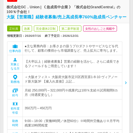
株式会社GC．Union | 《 急成長中企業 》「株式会社GrandCentral」の
100％子会社！
大阪【営業職】経験者募集/売上高成長率760%急成長ベンチャー
正社員
急募
完全週休2日制
第二新卒歓迎
女性のおしごと掲載中
情報更新日：2026/07/16
終了予定日：
2026/12/31
●主な業務内容：お客さまの扱うプロダクトやサービスなどを代
行して、顧客の獲得から市場調査など、売上拡大に寄与します。
仕事内容
【大卒以上｜経験者募集】営業の経験を活かし、さらに成長でき
対象と
るフィールドをご用意しています！
なる方
＜大阪オフィス＞ 大阪府大阪市淀川区西宮原1-8-10 ヴィアノー
ド新大阪3F 【雇入れ直後】上記…
勤務地
月給 250,000円～322,000円※残業代は100％支給※試用期間6カ
月（待遇変更なし）
給与
350万円～450万円
初年度
年収
9:00～18:00（実働8時間／休憩60分）※時間外労働あり※月平均
勤務
時間
残業10時間程度