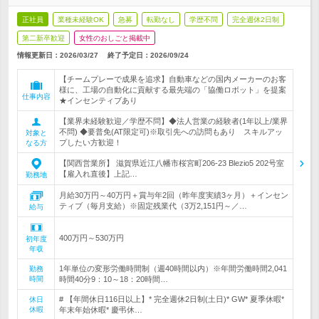
正社員
業種未経験OK
急募
転勤なし
学歴不問
完全週休2日制
第二新卒歓迎
女性のおしごと掲載中
情報更新日：2026/03/27
終了予定日：
2026/09/24
【チームプレーで成果を追求】自動車などの国内メーカーのお客
様に、工場の自動化に貢献する最先端の「協働ロボット」を提案
仕事内容
★インセンティブあり
【業界未経験歓迎／学歴不問】◆法人営業の経験者(1年以上/業界
不問) ◆要普免(AT限定可)※取引先への訪問もあり スキルアッ
対象と
プしたい方歓迎！
なる方
【関西営業所】 滋賀県近江八幡市桜宮町206-23 Blezio5 202号室
【雇入れ直後】上記…
勤務地
月給30万円～40万円＋賞与年2回（昨年度実績3ヶ月）＋インセン
ティブ（毎月支給）※固定残業代（3万2,151円～／…
給与
400万円～530万円
初年度
年収
1年単位の変形労働時間制（週40時間以内）※年間労働時間2,041
勤務
時間
時間40分9：10～18：20時間…
# 【年間休日116日以上】* 完全週休2日制(土日)* GW* 夏季休暇*
休日
休暇
年末年始休暇* 慶弔休…