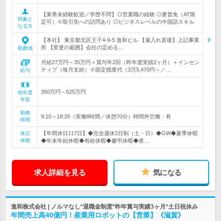
【業界未経験歓迎／学歴不問】◎営業職の経験 ◎要普免（AT限
対象と
定可）※取引先への訪問あり ◎ビジネスレベルの中国語スキル
なる方
【本社】 東京都北区王子4-9-5 進和ビル 【雇入れ直後】上記事業
所 【変更の範囲】会社の定める…
勤務地
月給27万円～35万円＋賞与年2回（昨年度実績2ヶ月）＋インセン
ティブ（毎月支給）※固定残業代（3万5,470円～／…
給与
350万円～525万円
初年度
年収
勤務
9:10～18:20（実働8時間／休憩70分）時間外労働：有
時間
【年間休日117日】◆完全週休2日制（土・日）◆GW◆夏季休暇
休日
休暇
◆年末年始休暇◆有給休暇◆慶弔休暇◆産…
求人詳細を見る
気になる
進和株式会社 | ノルマなし*退職金制度*昨年賞与実績3ヶ月*土日祝休み
年間売上高40億円！産業用ロボットの【営業】《滋賀》