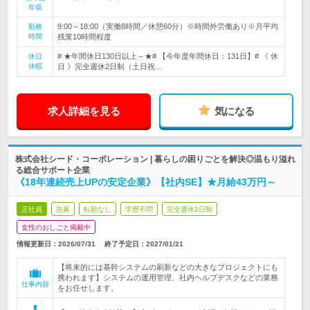
年収
9:00～18:00（実働8時間／休憩60分）※時間外労働あり※月平均
勤務
時間
残業10時間程度
# ★年間休日130日以上～★# 【今年度年間休日：131日】# 《 休
休日
休暇
日 》完全週休2日制（土日祝…
求人詳細を見る
気になる
株式会社シード・コーポレーション | 暮らしの困りごとを解決◎温もり溢れ
る総合サポート企業
《18年連続売上UPの安定企業》【社内SE】★月給43万円～
正社員
急募
転勤なし
学歴不問
完全週休2日制
女性のおしごと掲載中
情報更新日：2026/07/31
終了予定日：
2027/01/21
【将来的には基幹システムの刷新などの大きなプロジェクトにも
携われます】システムの運用管理、社内ヘルプデスクなどの業務
仕事内容
をお任せします。