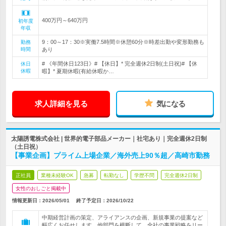
400万円～640万円
初年度
年収
9：00～17：30※実働7.5時間※休憩60分※時差出勤や変形勤務も
勤務
時間
あり
# 《年間休日123日》# 【休日】* 完全週休2日制(土日祝)# 【休
休日
休暇
暇】* 夏期休暇(有給休暇か…
求人詳細を見る
気になる
太陽誘電株式会社 | 世界的電子部品メーカー｜社宅あり｜完全週休2日制
（土日祝）
【事業企画】プライム上場企業／海外売上90％超／高崎市勤務
正社員
業種未経験OK
急募
転勤なし
学歴不問
完全週休2日制
女性のおしごと掲載中
情報更新日：2026/05/01
終了予定日：
2026/10/22
中期経営計画の策定、アライアンスの企画、新規事業の提案など
幅広くお任せします。他部門を横断して、全社の事業戦略をリー