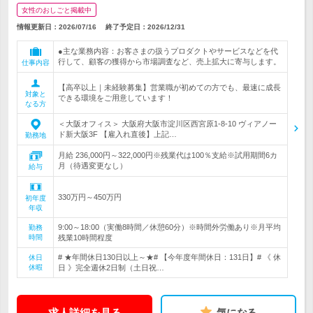
女性のおしごと掲載中
情報更新日：2026/07/16
終了予定日：
2026/12/31
●主な業務内容：お客さまの扱うプロダクトやサービスなどを代
行して、顧客の獲得から市場調査など、売上拡大に寄与します。
仕事内容
【高卒以上｜未経験募集】営業職が初めての方でも、最速に成長
対象と
できる環境をご用意しています！
なる方
＜大阪オフィス＞ 大阪府大阪市淀川区西宮原1-8-10 ヴィアノー
ド新大阪3F 【雇入れ直後】上記…
勤務地
月給 236,000円～322,000円※残業代は100％支給※試用期間6カ
月（待遇変更なし）
給与
330万円～450万円
初年度
年収
9:00～18:00（実働8時間／休憩60分）※時間外労働あり※月平均
勤務
時間
残業10時間程度
# ★年間休日130日以上～★# 【今年度年間休日：131日】# 《 休
休日
休暇
日 》完全週休2日制（土日祝…
求人詳細を見る
気になる