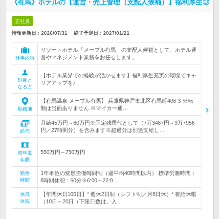
《有馬》ホテルの【運営・売上管理（支配人候補）】福利厚生◎
正社員
情報更新日：2026/07/31
終了予定日：
2027/01/21
リゾートホテル「メープル有馬」の支配人候補として、ホテル運
営やマネジメント業務をお任せします。
仕事内容
【ホテル業界での経験が活かせます】福利厚生充実の環境でキャ
対象と
リアアップを♪
なる方
【有馬温泉 メープル有馬】 兵庫県神戸市北区有馬町406-3 ※転
勤は当面ありません ※マイカー通…
勤務地
月給45万円～60万円※固定残業代として（7万3467円～9万7956
円／27時間分）を含みます※超過分は別途支給し…
給与
550万円～750万円
初年度
年収
1年単位の変形労働時間制（週平均40時間以内） 標準労働時間：
勤務
時間
8時間休憩：60分※6:00～22:0…
【年間休日105日】* 週休2日制（シフト制／月8日休）* 有給休暇
休日
休暇
（10日～20日（下限日数は、入…