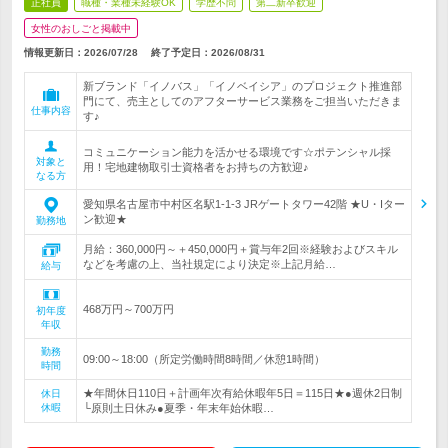
正社員
職種・業種未経験OK
学歴不問
第二新卒歓迎
女性のおしごと掲載中
情報更新日：2026/07/28
終了予定日：
2026/08/31
新ブランド「イノバス」「イノベイシア」のプロジェクト推進部
門にて、売主としてのアフターサービス業務をご担当いただきま
仕事内容
す♪
コミュニケーション能力を活かせる環境です☆ポテンシャル採
対象と
用！宅地建物取引士資格者をお持ちの方歓迎♪
なる方
愛知県名古屋市中村区名駅1-1-3 JRゲートタワー42階 ★U・Iター
ン歓迎★
勤務地
月給：360,000円～＋450,000円＋賞与年2回※経験およびスキル
などを考慮の上、当社規定により決定※上記月給…
給与
468万円～700万円
初年度
年収
勤務
09:00～18:00（所定労働時間8時間／休憩1時間）
時間
★年間休日110日＋計画年次有給休暇年5日＝115日★●週休2日制
休日
休暇
└原則土日休み●夏季・年末年始休暇…