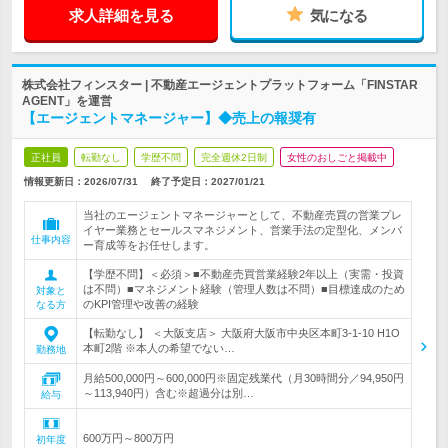
求人詳細を見る
気になる
株式会社フィンスター | 不動産エージェントプラットフォーム「FINSTAR
AGENT」を運営
【エージェントマネージャー】◆売上の報奨有
正社員
転勤なし
学歴不問
完全週休2日制
女性のおしごと掲載中
情報更新日：2026/07/31
終了予定日：
2027/01/21
当社のエージェントマネージャーとして、不動産売買の営業プレ
イヤー業務とセールスマネジメント、営業手法の定型化、メンバ
仕事内容
ー育成等をお任せします。
【学歴不問】＜必須＞■不動産売買営業経験2年以上（実需・投資
は不問）■マネジメント経験（管理人数は不問）■目標達成のため
対象と
のKPI管理や改善の経験
なる方
【転勤なし】 ＜大阪支店＞ 大阪府大阪市中央区本町3-1-10 H1O
本町2階 ※本人の希望でない…
勤務地
月給500,000円～600,000円※固定残業代（月30時間分／94,950円
～113,940円）含む※超過分は別…
給与
600万円～800万円
初年度