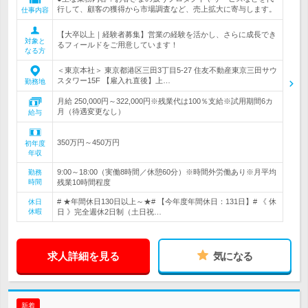
行して、顧客の獲得から市場調査など、売上拡大に寄与します。
仕事内容
【大卒以上｜経験者募集】営業の経験を活かし、さらに成長でき
対象と
るフィールドをご用意しています！
なる方
＜東京本社＞ 東京都港区三田3丁目5-27 住友不動産東京三田サウ
スタワー15F 【雇入れ直後】上…
勤務地
月給 250,000円～322,000円※残業代は100％支給※試用期間6カ
月（待遇変更なし）
給与
350万円～450万円
初年度
年収
9:00～18:00（実働8時間／休憩60分）※時間外労働あり※月平均
勤務
時間
残業10時間程度
# ★年間休日130日以上～★# 【今年度年間休日：131日】# 《 休
休日
休暇
日 》完全週休2日制（土日祝…
求人詳細を見る
気になる
新着