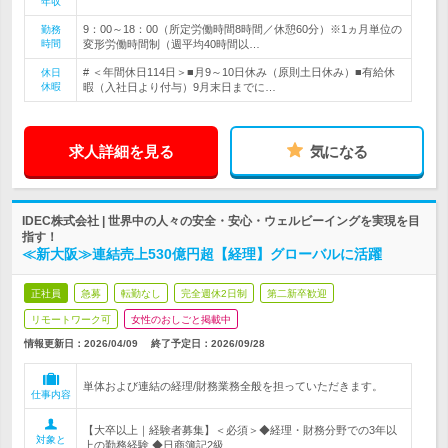
年収
9：00～18：00（所定労働時間8時間／休憩60分）※1ヵ月単位の
勤務
時間
変形労働時間制（週平均40時間以…
# ＜年間休日114日＞■月9～10日休み（原則土日休み）■有給休
休日
休暇
暇（入社日より付与）9月末日までに…
求人詳細を見る
気になる
IDEC株式会社 | 世界中の人々の安全・安心・ウェルビーイングを実現を目
指す！
≪新大阪≫連結売上530億円超【経理】グローバルに活躍
正社員
急募
転勤なし
完全週休2日制
第二新卒歓迎
リモートワーク可
女性のおしごと掲載中
情報更新日：2026/04/09
終了予定日：
2026/09/28
単体および連結の経理/財務業務全般を担っていただきます。
仕事内容
【大卒以上｜経験者募集】＜必須＞◆経理・財務分野での3年以
対象と
上の勤務経験 ◆日商簿記2級