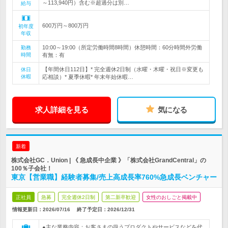
～113,940円）含む※超過分は別…
給与
600万円～800万円
初年度
年収
10:00～19:00（所定労働時間8時間）休憩時間：60分時間外労働
勤務
時間
有無：有
【年間休日112日】* 完全週休2日制（水曜・木曜・祝日※変更も
休日
休暇
応相談）* 夏季休暇* 年末年始休暇…
求人詳細を見る
気になる
新着
株式会社GC．Union | 《 急成長中企業 》「株式会社GrandCentral」の
100％子会社！
東京【営業職】経験者募集/売上高成長率760%急成長ベンチャー
正社員
急募
完全週休2日制
第二新卒歓迎
女性のおしごと掲載中
情報更新日：2026/07/16
終了予定日：
2026/12/31
●主な業務内容：お客さまの扱うプロダクトやサービスなどを代