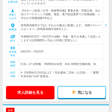
仕事内容
ドしていただきます。
【UIターン歓迎／社宅・独身寮完備】事業企画・営業企画、法人
向けマーケティング経験、電気・電子部品業界での営業経験、い
対象と
ずれかの実務経験3年以上
なる方
群馬県高崎市の下記いずれかの拠点に配属します。 高崎グローバ
ルセンター／群馬県高崎市栄町8-1 八…
勤務地
年俸制500万円～700万円※経験・年齢・能力を考慮して決定いた
します※試用期間3ヶ月あり(待遇に変更なし)
給与
500万円～700万円
初年度
年収
勤務
8:30～17:10実働 7時間55分休憩 45分 時間外労働有無：有
時間
# 【年間休日120日以上】 * 完全週休二日制（土日祝） * 夏期*
休日
休暇
年末年始* GW* 産育休…
求人詳細を見る
気になる
新着