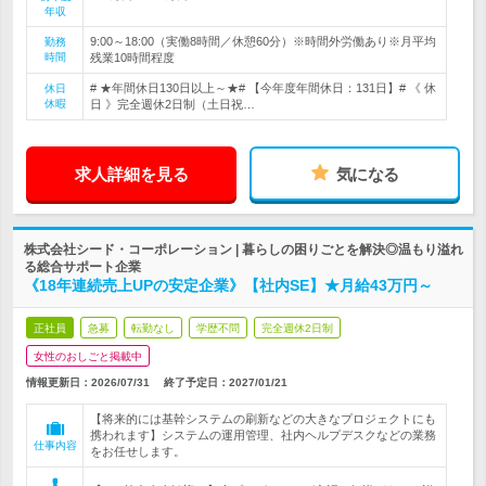
年収
9:00～18:00（実働8時間／休憩60分）※時間外労働あり※月平均
勤務
時間
残業10時間程度
# ★年間休日130日以上～★# 【今年度年間休日：131日】# 《 休
休日
休暇
日 》完全週休2日制（土日祝…
求人詳細を見る
気になる
株式会社シード・コーポレーション | 暮らしの困りごとを解決◎温もり溢れ
る総合サポート企業
《18年連続売上UPの安定企業》【社内SE】★月給43万円～
正社員
急募
転勤なし
学歴不問
完全週休2日制
女性のおしごと掲載中
情報更新日：2026/07/31
終了予定日：
2027/01/21
【将来的には基幹システムの刷新などの大きなプロジェクトにも
携われます】システムの運用管理、社内ヘルプデスクなどの業務
仕事内容
をお任せします。