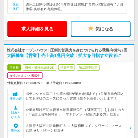
週休二日制(月9日休み)※年間休日108日* 育児休暇(実績有)* 介護
休日
休暇
休暇(実績有)* 有給休暇、…
求人詳細を見る
気になる
株式会社オープンハウス | 圧倒的営業力を身につけられる環境/年賞与2回
大阪募集【営業】売上高1兆円突破！拡大を目指す立役者に
正社員
職種・業種未経験OK
学歴不問
第二新卒歓迎
女性のおしごと掲載中
情報更新日：2026/07/28
終了予定日：
2026/08/31
ポテンシャル採用！先輩の9割が業界未経験です♪営業系総合職と
してお客様のニーズに合った営業活動をお任せいたします！
仕事内容
☆業界経験不問☆普通自動車運転免許（AT限定可）をお持ちの方
対象と
♪「宅建士資格保持者 」「マネジメント経験のある方」歓迎☆
なる方
大阪府大阪市北区角田町８-１大阪梅田ツインタワーズ・ノース
23階 ★U・Iターン歓迎★
勤務地