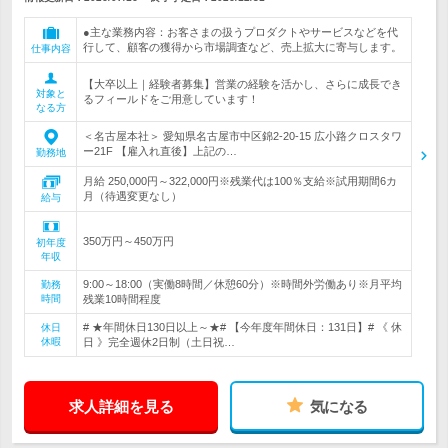
●主な業務内容：お客さまの扱うプロダクトやサービスなどを代
行して、顧客の獲得から市場調査など、売上拡大に寄与します。
仕事内容
【大卒以上｜経験者募集】営業の経験を活かし、さらに成長でき
対象と
るフィールドをご用意しています！
なる方
＜名古屋本社＞ 愛知県名古屋市中区錦2-20-15 広小路クロスタワ
ー21F 【雇入れ直後】上記の…
勤務地
月給 250,000円～322,000円※残業代は100％支給※試用期間6カ
月（待遇変更なし）
給与
350万円～450万円
初年度
年収
9:00～18:00（実働8時間／休憩60分）※時間外労働あり※月平均
勤務
時間
残業10時間程度
# ★年間休日130日以上～★# 【今年度年間休日：131日】# 《 休
休日
休暇
日 》完全週休2日制（土日祝…
求人詳細を見る
気になる