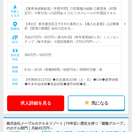
【業界未経験歓迎／学歴不問】◎営業職の経験 ◎要普免（AT限
対象と
定可）※取引先への訪問あり ◎ビジネスレベルの中国語スキル
なる方
【本社】 東京都北区王子4-9-5 進和ビル 【雇入れ直後】上記事業
所 【変更の範囲】会社の定める…
勤務地
月給27万円～35万円＋賞与年2回（昨年度実績2ヶ月）＋インセン
ティブ（毎月支給）※固定残業代（3万5,470円～／…
給与
350万円～525万円
初年度
年収
勤務
9:10～18:20（実働8時間／休憩70分）時間外労働：有
時間
【年間休日117日】◆完全週休2日制（土・日）◆GW◆夏季休暇
休日
休暇
◆年末年始休暇◆有給休暇◆慶弔休暇◆産…
求人詳細を見る
気になる
株式会社メープルホテル＆リゾート | 70年近い歴史を持つ「建隆グループ」
のホテル部門｜月給45万円～