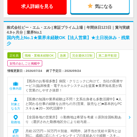
求人詳細を見る
気になる
株式会社ビー・エム・エル | 東証プライム上場｜年間休日123日｜賞与実績
4.9ヶ月分｜業界No.1
国内売上No.1★業界未経験OK【法人営業】★土日祝休み・残業
少
正社員
職種・業種未経験OK
急募
完全週休2日制
第二新卒歓迎
女性のおしごと掲載中
情報更新日：2026/07/24
終了予定日：
2026/09/24
【既存のお客様多数】病院・クリニックに向けて、当社の医療サ
ービス(臨床検査・電子カルテシステム)を提案★業界知名度が高
仕事内容
く営業のしやすさ抜群！
【医療の知識や業界経験は不問！文系出身者も多数活躍中】■人
と関わる仕事の経験をお持ちの方(営業、販売など)■基本的なPC
対象と
スキル★20～30代活躍中！
なる方
【全国各地の営業所】 ☆勤務地は希望を考慮 ☆原則全国転勤あ
り （選択された勤務地区分により給与差…
勤務地
月給:22万円～32万円※別途、時間外、諸手当が支給※賞与とは
別に、成績に応じたインセンティブの支給あり※経験・スキ…
給与