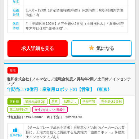
年収
10:00～19:00（所定労働時間8時間）休憩時間：60分時間外労働
勤務
時間
有無：有
# 【年間休日120日】# 完全週休2日制（土日祝休み）* 夏季休暇*
休日
休暇
年末年始休暇* 慶弔休暇* …
求人詳細を見る
気になる
新着
進和株式会社 | ノルマなし／退職金制度／賞与年2回／土日休／インセンテ
ィブ
年間売上70億円！産業用ロボットの【営業】《東京》
正社員
業種未経験OK
急募
転勤なし
学歴不問
完全週休2日制
第二新卒歓迎
女性のおしごと掲載中
情報更新日：2026/08/07
終了予定日：
2027/01/28
【チームプレーで成果を追求】自動車などの国内メーカーのお客
様に、工場の自動化に貢献する最先端の「協働ロボット」を提案
仕事内容
★インセンティブあり