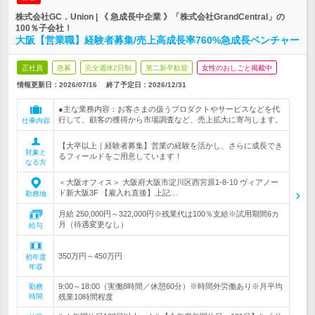
株式会社GC．Union | 《 急成長中企業 》「株式会社GrandCentral」の
100％子会社！
大阪【営業職】経験者募集/売上高成長率760%急成長ベンチャー
正社員
急募
完全週休2日制
第二新卒歓迎
女性のおしごと掲載中
情報更新日：2026/07/16
終了予定日：
2026/12/31
●主な業務内容：お客さまの扱うプロダクトやサービスなどを代
行して、顧客の獲得から市場調査など、売上拡大に寄与します。
仕事内容
【大卒以上｜経験者募集】営業の経験を活かし、さらに成長でき
対象と
るフィールドをご用意しています！
なる方
＜大阪オフィス＞ 大阪府大阪市淀川区西宮原1-8-10 ヴィアノー
ド新大阪3F 【雇入れ直後】上記…
勤務地
月給 250,000円～322,000円※残業代は100％支給※試用期間6カ
月（待遇変更なし）
給与
350万円～450万円
初年度
年収
9:00～18:00（実働8時間／休憩60分）※時間外労働あり※月平均
勤務
時間
残業10時間程度