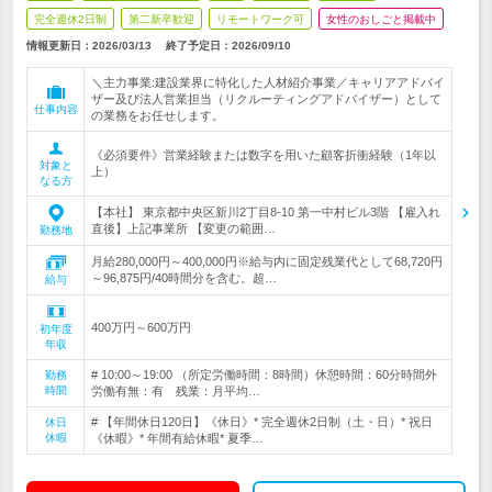
完全週休2日制
第二新卒歓迎
リモートワーク可
女性のおしごと掲載中
情報更新日：2026/03/13
終了予定日：
2026/09/10
＼主力事業:建設業界に特化した人材紹介事業／キャリアアドバイ
ザー及び法人営業担当（リクルーティングアドバイザー）として
仕事内容
の業務をお任せします。
《必須要件》営業経験または数字を用いた顧客折衝経験（1年以
対象と
上）
なる方
【本社】 東京都中央区新川2丁目8-10 第一中村ビル3階 【雇入れ
直後】上記事業所 【変更の範囲…
勤務地
月給280,000円～400,000円※給与内に固定残業代として68,720円
～96,875円/40時間分を含む。超…
給与
400万円～600万円
初年度
年収
# 10:00～19:00 （所定労働時間：8時間）休憩時間：60分時間外
勤務
時間
労働有無：有 残業：月平均…
# 【年間休日120日】《休日》* 完全週休2日制（土・日）* 祝日
休日
休暇
《休暇》* 年間有給休暇* 夏季…