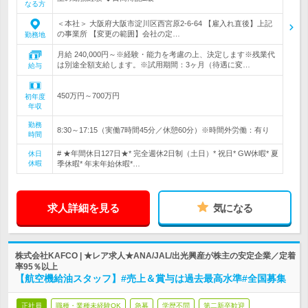
なる方
＜本社＞ 大阪府大阪市淀川区西宮原2-6-64 【雇入れ直後】上記
の事業所 【変更の範囲】会社の定…
勤務地
月給 240,000円～※経験・能力を考慮の上、決定します※残業代
は別途全額支給します。※試用期間：3ヶ月（待遇に変…
給与
450万円～700万円
初年度
年収
勤務
8:30～17:15（実働7時間45分／休憩60分）※時間外労働：有り
時間
# ★年間休日127日★* 完全週休2日制（土日）* 祝日* GW休暇* 夏
休日
休暇
季休暇* 年末年始休暇*…
求人詳細を見る
気になる
株式会社KAFCO | ★レア求人★ANA/JAL/出光興産が株主の安定企業／定着
率95％以上
【航空機給油スタッフ】#売上＆賞与は過去最高水準#全国募集
正社員
職種・業種未経験OK
急募
学歴不問
第二新卒歓迎