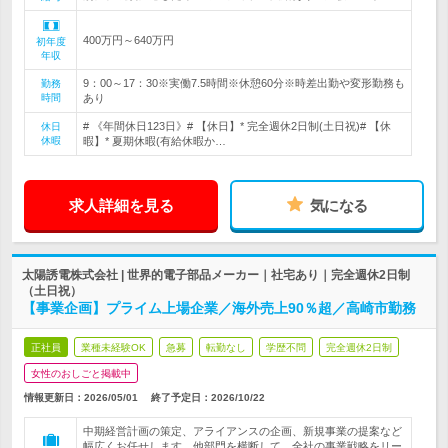
400万円～640万円
初年度
年収
9：00～17：30※実働7.5時間※休憩60分※時差出勤や変形勤務も
勤務
時間
あり
# 《年間休日123日》# 【休日】* 完全週休2日制(土日祝)# 【休
休日
休暇
暇】* 夏期休暇(有給休暇か…
求人詳細を見る
気になる
太陽誘電株式会社 | 世界的電子部品メーカー｜社宅あり｜完全週休2日制
（土日祝）
【事業企画】プライム上場企業／海外売上90％超／高崎市勤務
正社員
業種未経験OK
急募
転勤なし
学歴不問
完全週休2日制
女性のおしごと掲載中
情報更新日：2026/05/01
終了予定日：
2026/10/22
中期経営計画の策定、アライアンスの企画、新規事業の提案など
幅広くお任せします。他部門を横断して、全社の事業戦略をリー