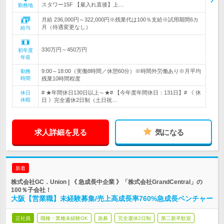
スタワー15F 【雇入れ直後】上…
勤務地
月給 236,000円～322,000円※残業代は100％支給※試用期間6カ
月（待遇変更なし）
給与
330万円～450万円
初年度
年収
9:00～18:00（実働8時間／休憩60分）※時間外労働あり※月平均
勤務
時間
残業10時間程度
# ★年間休日130日以上～★# 【今年度年間休日：131日】# 《 休
休日
休暇
日 》完全週休2日制（土日祝…
求人詳細を見る
気になる
新着
株式会社GC．Union | 《 急成長中企業 》「株式会社GrandCentral」の
100％子会社！
大阪【営業職】未経験募集/売上高成長率760%急成長ベンチャー
正社員
職種・業種未経験OK
急募
完全週休2日制
第二新卒歓迎