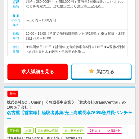
月給：360,000円～＋450,000円＋賞与年2回※経験およびスキル
などを考慮の上、当社規定により決定※上記月給…
給与
576万円～1300万円
初年度
年収
10:00～19:00（所定労働時間8時間／休憩1時間）※火曜日・木曜
勤務
時間
日は9:00～18:00
★年間休日110日＋計画年次有給休暇年5日＝115日★●週休2日制
休日
休暇
└原則土日休み●夏季・年末年始休暇…
求人詳細を見る
気になる
新着
株式会社GC．Union | 《 急成長中企業 》「株式会社GrandCentral」の
100％子会社！
名古屋【営業職】経験者募集/売上高成長率760%急成長ベンチャ
ー
正社員
急募
完全週休2日制
第二新卒歓迎
女性のおしごと掲載中
情報更新日：2026/07/16
終了予定日：
2026/12/31