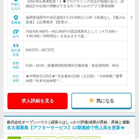
【SIer等出身者歓迎！】◆プログラミング言語の知識があり、詳
対象と
細設計や仕様の理解ができる方◇何らかのアプリ開発経験
なる方
福岡県福岡市中央区薬院3-2-23 KMGビル6F ※転勤なし 【雇入れ
直後】上記事業所 【変更の…
勤務地
月給439,480円～492,080円※固定残業代として（￥77,690～
￥86,990／35時間分）を含みます※超…
給与
506万円～567万円
初年度
年収
勤務
9:00～18:00（実働8時間)時間外労働有無：有休憩時間：60分
時間
★年間休日125日★* 完全週休2日制（土日祝） * GW休暇 * 夏季
休日
休暇
休暇 * 年末年始休暇 * …
求人詳細を見る
気になる
株式会社オープンハウス | 頑張りはしっかり評価/成果が昇給・昇格と連動
名古屋募集【アフターサービス】12期連続で売上高を更新★