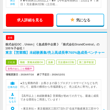
# ★年間休日130日以上～★# 【今年度年間休日：131日】# 《 休
休日
休暇
日 》完全週休2日制（土日祝…
求人詳細を見る
気になる
新着
株式会社GC．Union | 《 急成長中企業 》「株式会社GrandCentral」の
100％子会社！
東京【営業職】未経験募集/売上高成長率760%急成長ベンチャー
正社員
職種・業種未経験OK
急募
完全週休2日制
第二新卒歓迎
女性のおしごと掲載中
情報更新日：2026/07/16
終了予定日：
2026/12/31
●主な業務内容：お客さまの扱うプロダクトやサービスなどを代
行して、顧客の獲得から市場調査など、売上拡大に寄与します。
仕事内容
【高卒以上｜未経験募集】営業職が初めての方でも、最速に成長
対象と
できる環境をご用意しています！
なる方
＜東京本社＞ 東京都港区三田3丁目5-27 住友不動産東京三田サウ