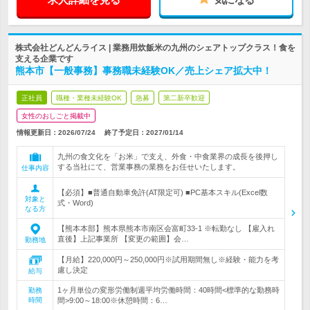
株式会社どんどんライス | 業務用炊飯米の九州のシェアトップクラス！食を
支える企業です
熊本市【一般事務】事務職未経験OK／売上シェア拡大中！
正社員
職種・業種未経験OK
急募
第二新卒歓迎
女性のおしごと掲載中
情報更新日：2026/07/24
終了予定日：
2027/01/14
九州の食文化を「お米」で支え、外食・中食業界の成長を後押し
する当社にて、営業事務の業務をお任せいたします。
仕事内容
【必須】■普通自動車免許(AT限定可) ■PC基本スキル(Excel数
対象と
式・Word)
なる方
【熊本本部】熊本県熊本市南区会富町33-1 ※転勤なし 【雇入れ
直後】上記事業所 【変更の範囲】会…
勤務地
【月給】220,000円～250,000円※試用期間無し※経験・能力を考
慮し決定
給与
1ヶ月単位の変形労働制週平均労働時間：40時間<標準的な勤務時
勤務
時間
間>9:00～18:00※休憩時間：6…