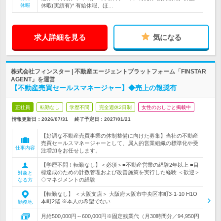
休暇
休暇(実績有)* 有給休暇、ほ…
求人詳細を見る
気になる
株式会社フィンスター | 不動産エージェントプラットフォーム「FINSTAR
AGENT」を運営
【不動産売買セールスマネージャー】◆売上の報奨有
正社員
転勤なし
学歴不問
完全週休2日制
女性のおしごと掲載中
情報更新日：2026/07/31
終了予定日：
2027/01/21
【好調な不動産売買事業の体制整備に向けた募集】当社の不動産
売買セールスマネージャーとして、属人的営業組織の標準化や受
仕事内容
注増加をお任せします。
【学歴不問！転勤なし】＜必須＞■不動産営業の経験2年以上 ■目
標達成のための計数管理および改善施策を実行した経験 ＜歓迎＞
対象と
◇マネジメントの経験
なる方
【転勤なし】 ＜大阪支店＞ 大阪府大阪市中央区本町3-1-10 H1O
本町2階 ※本人の希望でない…
勤務地
月給500,000円～600,000円※固定残業代（月30時間分／94,950円