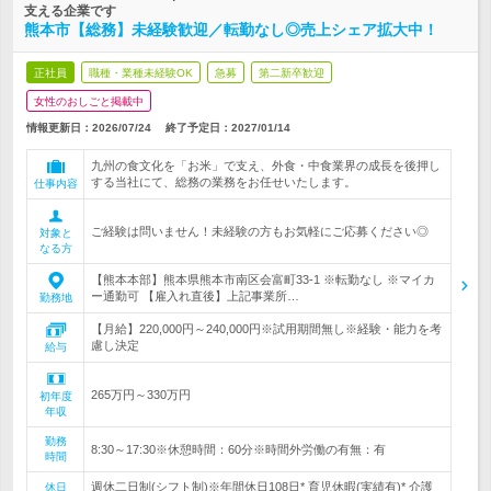
支える企業です
熊本市【総務】未経験歓迎／転勤なし◎売上シェア拡大中！
正社員
職種・業種未経験OK
急募
第二新卒歓迎
女性のおしごと掲載中
情報更新日：2026/07/24
終了予定日：
2027/01/14
九州の食文化を「お米」で支え、外食・中食業界の成長を後押し
する当社にて、総務の業務をお任せいたします。
仕事内容
ご経験は問いません！未経験の方もお気軽にご応募ください◎
対象と
なる方
【熊本本部】熊本県熊本市南区会富町33-1 ※転勤なし ※マイカ
ー通勤可 【雇入れ直後】上記事業所…
勤務地
【月給】220,000円～240,000円※試用期間無し※経験・能力を考
慮し決定
給与
265万円～330万円
初年度
年収
勤務
8:30～17:30※休憩時間：60分※時間外労働の有無：有
時間
週休二日制(シフト制)※年間休日108日* 育児休暇(実績有)* 介護
休日