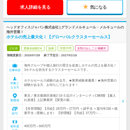
求人詳細を見る
気になる
ヘッドオフィスジャパン株式会社 | グランドメルキュール・メルキュールの
海外営業！
ホテルの売上最大化！【グローバルクラスターセールス】
正社員
業種未経験OK
急募
学歴不問
女性のおしごと掲載中
情報更新日：2026/07/28
終了予定日：
2027/01/18
海外グループや個人旅行の受注を促進しホテルの売上を最大化！
3ホテルを担当するクラスターセールスです。
仕事内容
ホテルセールス経験のある方。★業界経験者優遇！★海外営業の
対象と
経験がある方、お待ちしております！
なる方
東京／東京都港区港南2-15-3 品川インターシティC棟8階 【雇入
れ直後】上記事業所 【変更の範…
勤務地
【非管理職】【月給】26万円～27万円 ＋諸手当 ＋賞与年2回＋残
業手当（変動します） 【管理職】【月給】37万円～…
給与
400万円～600万円
初年度