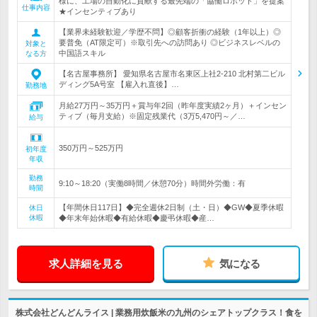
様に、工場の自動化に貢献する最先端の「協働ロボット」を提案
仕事内容
★インセンティブあり
【業界未経験歓迎／学歴不問】◎顧客折衝の経験（1年以上）◎
要普免（AT限定可）※取引先への訪問あり ◎ビジネスレベルの
対象と
中国語スキル
なる方
【名古屋事務所】 愛知県名古屋市名東区上社2-210 北村第二ビル
ディング5A号室 【雇入れ直後】…
勤務地
月給27万円～35万円＋賞与年2回（昨年度実績2ヶ月）＋インセン
ティブ（毎月支給）※固定残業代（3万5,470円～／…
給与
350万円～525万円
初年度
年収
勤務
9:10～18:20（実働8時間／休憩70分）時間外労働：有
時間
【年間休日117日】◆完全週休2日制（土・日）◆GW◆夏季休暇
休日
休暇
◆年末年始休暇◆有給休暇◆慶弔休暇◆産…
求人詳細を見る
気になる
株式会社どんどんライス | 業務用炊飯米の九州のシェアトップクラス！食を