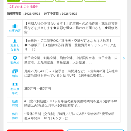
女性のおしごと掲載中
情報更新日：2026/05/29
終了予定日：
2026/08/27
【同期入社の仲間もいます！】航空機への給油作業・施設運営管
理などを担当します◆多彩な機体に携われる面白さも！◆研修充
仕事内容
実！
【未経験・第二新卒OK／飛行機・空港が好きな方は大歓迎】
◆35歳以下 【★危険物乙四 講習・受験費用キャッシュバックあ
対象と
り！！】
なる方
新千歳空港、釧路空港、函館空港、中部国際空港、米子空港、広
島空港、北九州空港、高松空港、大分空港、…
勤務地
月給22万6,400円～＋諸手当（時間外など）＋賞与年2回【入社時
に該当資格を持っていると給与UP】《危険物乙種4類…
給与
350万円～450万円
初年度
年収
# 《交代制勤務》※1ヶ月単位の変形労働時間制を適用(週平均40
勤務
時間
時間以内)残業は月平均10時間程度で…
* 週休2日制（交代制）月9日／2月のみ8日* 有給休暇* 慶弔休暇
休日
休暇
他★年間休日107日★シフトは…