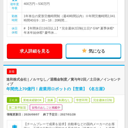
400万円～530万円
初年度
年収
1年単位の変形労働時間制（週40時間以内）※年間労働時間2,041
勤務
時間
時間40分9：10～18：20時間…
# 【年間休日116日以上】* 完全週休2日制(土日)* GW* 夏季休暇*
休日
休暇
年末年始休暇* 慶弔休…
求人詳細を見る
気になる
新着
進和株式会社 | ノルマなし／退職金制度／賞与年2回／土日休／インセンテ
ィブ
年間売上70億円！産業用ロボットの【営業】《名古屋》
正社員
業種未経験OK
急募
転勤なし
学歴不問
完全週休2日制
第二新卒歓迎
女性のおしごと掲載中
情報更新日：2026/08/07
終了予定日：
2027/01/28
【チームプレーで成果を追求】自動車などの国内メーカーのお客