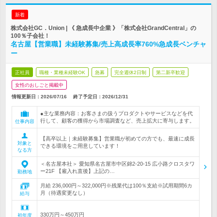
新着
株式会社GC．Union | 《 急成長中企業 》「株式会社GrandCentral」の
100％子会社！
名古屋【営業職】未経験募集/売上高成長率760%急成長ベンチャ
ー
正社員
職種・業種未経験OK
急募
完全週休2日制
第二新卒歓迎
女性のおしごと掲載中
情報更新日：2026/07/16
終了予定日：
2026/12/31
●主な業務内容：お客さまの扱うプロダクトやサービスなどを代
行して、顧客の獲得から市場調査など、売上拡大に寄与します。
仕事内容
【高卒以上｜未経験募集】営業職が初めての方でも、最速に成長
対象と
できる環境をご用意しています！
なる方
＜名古屋本社＞ 愛知県名古屋市中区錦2-20-15 広小路クロスタワ
ー21F 【雇入れ直後】上記の…
勤務地
月給 236,000円～322,000円※残業代は100％支給※試用期間6カ
月（待遇変更なし）
給与
330万円～450万円
初年度