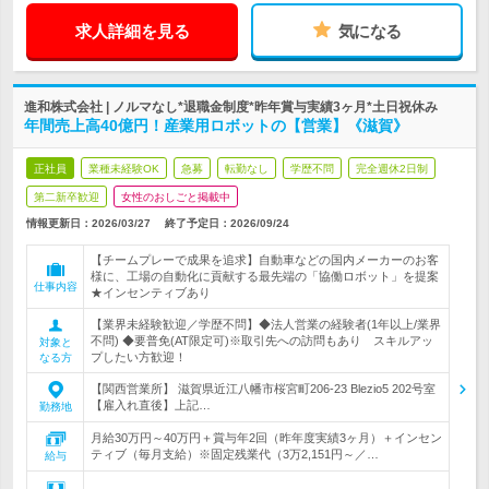
求人詳細を見る
気になる
進和株式会社 | ノルマなし*退職金制度*昨年賞与実績3ヶ月*土日祝休み
年間売上高40億円！産業用ロボットの【営業】《滋賀》
正社員
業種未経験OK
急募
転勤なし
学歴不問
完全週休2日制
第二新卒歓迎
女性のおしごと掲載中
情報更新日：2026/03/27
終了予定日：
2026/09/24
【チームプレーで成果を追求】自動車などの国内メーカーのお客
様に、工場の自動化に貢献する最先端の「協働ロボット」を提案
仕事内容
★インセンティブあり
【業界未経験歓迎／学歴不問】◆法人営業の経験者(1年以上/業界
不問) ◆要普免(AT限定可)※取引先への訪問もあり スキルアッ
対象と
プしたい方歓迎！
なる方
【関西営業所】 滋賀県近江八幡市桜宮町206-23 Blezio5 202号室
【雇入れ直後】上記…
勤務地
月給30万円～40万円＋賞与年2回（昨年度実績3ヶ月）＋インセン
ティブ（毎月支給）※固定残業代（3万2,151円～／…
給与