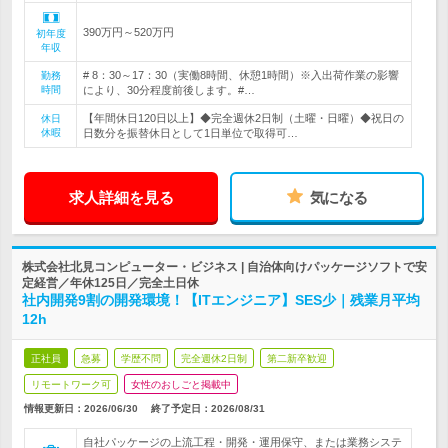
390万円～520万円
初年度
年収
# 8：30～17：30（実働8時間、休憩1時間）※入出荷作業の影響
勤務
時間
により、30分程度前後します。#…
【年間休日120日以上】◆完全週休2日制（土曜・日曜）◆祝日の
休日
休暇
日数分を振替休日として1日単位で取得可…
求人詳細を見る
気になる
株式会社北見コンピューター・ビジネス | 自治体向けパッケージソフトで安
定経営／年休125日／完全土日休
社内開発9割の開発環境！【ITエンジニア】SES少｜残業月平均
12h
正社員
急募
学歴不問
完全週休2日制
第二新卒歓迎
リモートワーク可
女性のおしごと掲載中
情報更新日：2026/06/30
終了予定日：
2026/08/31
自社パッケージの上流工程・開発・運用保守、または業務システ