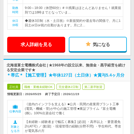
9:00～18:00（休憩60分）# ※残業はほとんどありません！就業規
勤務
時間
則では18時までとなっていま…
◆週休3日制（水・土日祝）※新規契約や退去等の関係で、月に1
休日
休暇
回土or日or祝の出勤があります。月に2…
求人詳細を見る
気になる
北海道富士電機株式会社 | ★1968年の設立以来、無借金・黒字経営を続け
る安定企業です★
＊帯広＊【施工管理】★年休127日（土日休）★賞与5.4ヶ月分
正社員
職種・業種未経験OK
完全週休2日制
第二新卒歓迎
情報更新日：2026/05/29
終了予定日：
2026/11/19
《道内のインフラを支える》■公共・民間の産業用プラント工事
(電気・機械・管)が中心の施工管理 ■東証プライム『富士電機
仕事内容
(株)』100%出資会社で働く
【未経験～経験者まで幅広く募集】[必須] ・高卒以上 ・要普通免
許(AT可) ／ [歓迎] ・現場管理の経験(分野不問) ・学生時代、専攻
対象と
が電気系の方
なる方