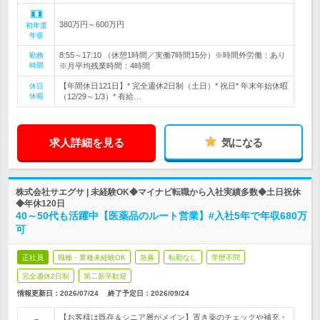
380万円～600万円
初年度
年収
8:55～17:10 （休憩1時間／実働7時間15分）※時間外労働：あり
勤務
時間
※月平均残業時間：4時間
【年間休日121日】* 完全週休2日制（土日）* 祝日* 年末年始休暇
休日
休暇
（12/29～1/3）* 有給…
求人詳細を見る
気になる
株式会社サエグサ | 未経験OK◆マイナビ転職から入社実績多数◆土日祝休
◆年休120日
40～50代も活躍中【医薬品のルート営業】#入社5年で年収680万
可
正社員
職種・業種未経験OK
急募
転勤なし
学歴不問
完全週休2日制
第二新卒歓迎
情報更新日：2026/07/24
終了予定日：
2026/09/24
【お客様は既存＆シニア層がメイン】置き薬のチェックや補充・