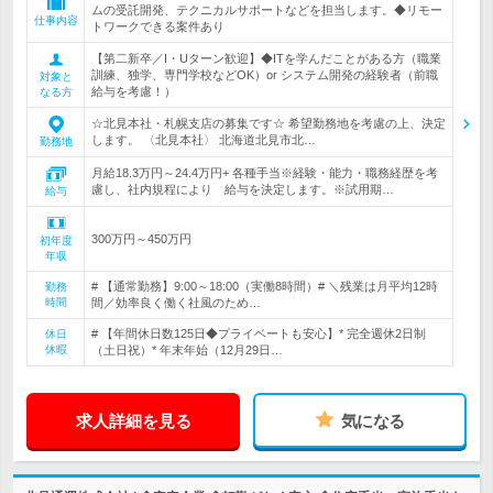
ムの受託開発、テクニカルサポートなどを担当します。◆リモー
仕事内容
トワークできる案件あり
【第二新卒／I・Uターン歓迎】◆ITを学んだことがある方（職業
訓練、独学、専門学校などOK）or システム開発の経験者（前職
対象と
給与を考慮！）
なる方
☆北見本社・札幌支店の募集です☆ 希望勤務地を考慮の上、決定
します。 〈北見本社〉 北海道北見市北…
勤務地
月給18.3万円～24.4万円+ 各種手当※経験・能力・職務経歴を考
慮し、社内規程により 給与を決定します。※試用期…
給与
300万円～450万円
初年度
年収
# 【通常勤務】9:00～18:00（実働8時間）# ＼残業は月平均12時
勤務
時間
間／効率良く働く社風のため…
# 【年間休日数125日◆プライベートも安心】* 完全週休2日制
休日
休暇
（土日祝）* 年末年始（12月29日…
求人詳細を見る
気になる