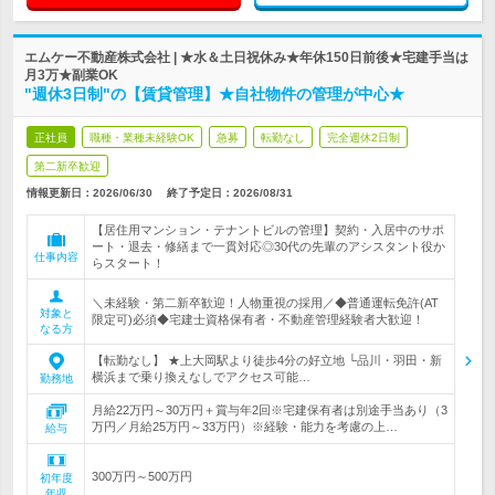
エムケー不動産株式会社 | ★水＆土日祝休み★年休150日前後★宅建手当は
月3万★副業OK
"週休3日制"の【賃貸管理】★自社物件の管理が中心★
正社員
職種・業種未経験OK
急募
転勤なし
完全週休2日制
第二新卒歓迎
情報更新日：2026/06/30
終了予定日：
2026/08/31
【居住用マンション・テナントビルの管理】契約・入居中のサポ
ート・退去・修繕まで一貫対応◎30代の先輩のアシスタント役か
仕事内容
らスタート！
＼未経験・第二新卒歓迎！人物重視の採用／◆普通運転免許(AT
対象と
限定可)必須◆宅建士資格保有者・不動産管理経験者大歓迎！
なる方
【転勤なし】 ★上大岡駅より徒歩4分の好立地 └品川・羽田・新
横浜まで乗り換えなしでアクセス可能…
勤務地
月給22万円～30万円＋賞与年2回※宅建保有者は別途手当あり（3
万円／月給25万円～33万円）※経験・能力を考慮の上…
給与
300万円～500万円
初年度
年収