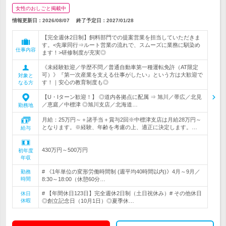
女性のおしごと掲載中
情報更新日：2026/08/07
終了予定日：
2027/01/28
【完全週休2日制】飼料部門での提案営業を担当していただきま
す。<先輩同行⇒ルート営業の流れで、スムーズに業務に馴染め
仕事内容
ます！>研修制度が充実◎
《未経験歓迎／学歴不問／普通自動車第一種運転免許（AT限定
可）》『第一次産業を支える仕事がしたい』という方は大歓迎で
対象と
す！｜安心の教育制度も◎
なる方
【U・Iターン歓迎！】 ◎道内各拠点に配属 ⇒ 旭川／帯広／北見
／恵庭／中標津 ◎旭川支店／北海道…
勤務地
月給：25万円～＋諸手当＋賞与2回※中標津支店は月給28万円～
となります。※経験、年齢を考慮の上、適正に決定します。…
給与
430万円～500万円
初年度
年収
# 《1年単位の変形労働時間制 (週平均40時間以内)》4月～9月／
勤務
時間
8:30～18:00（休憩60分…
# 【年間休日123日】完全週休2日制（土日祝休み）# その他休日
休日
休暇
◎創立記念日（10月1日）◎夏季休…