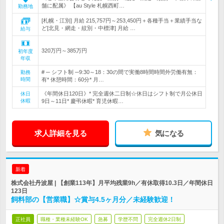
舗に配属》 【au Style 札幌西町…
勤務地
[札幌・江別] 月給 215,757円～253,450円＋各種手当＋業績手当な
ど[北見・網走・紋別・中標津] 月給 …
給与
320万円～385万円
初年度
年収
# ─ シフト制 ─9:30～18：30の間で実働8時間時間外労働有無：
勤務
時間
有* 休憩時間：60分* 月…
《年間休日120日》* 完全週休二日制☆休日はシフト制で月公休日
休日
休暇
9日～11日* 慶弔休暇* 育児休暇…
求人詳細を見る
気になる
新着
株式会社丹波屋 | 【創業113年】月平均残業9h／有休取得10.3日／年間休日
123日
飼料部の【営業職】☆賞与4.5ヶ月分／未経験歓迎！
正社員
職種・業種未経験OK
急募
学歴不問
完全週休2日制