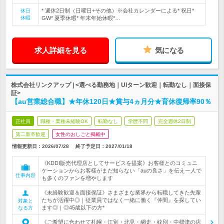
* 週休2日制（日曜日+その他）※会社カレンダーによる* 祝日*
休日
休暇
GW* 夏季休暇* 年末年始休暇*…
求人詳細を見る
気になる
株式会社リンクアップ | <選べる勤務地｜UIターン歓迎｜転勤なし｜面接保
証>
【au営業総合職】★年休120日★賞与4ヵ月分★育休復帰率90％
正社員
職種・業種未経験OK
転勤なし
学歴不問
完全週休2日制
第二新卒歓迎
女性のおしごと掲載中
情報更新日：2026/07/28
終了予定日：
2027/01/18
《KDDI販売代理店としてサービスを提案》お客様とのコミュニ
ケーションからお客様がまだ知らない「auの良さ」を伝え一人で
仕事内容
も多くのファンを増やします
《未経験歓迎＆面接保証》さまざまな業界から転職してきた先輩
たちが活躍中◎｜従業員ではなく一緒に働く『仲間』を探してい
対象と
ます◎｜◎45歳以下の方*
なる方
《ご希望に合わせて札幌・江別・北見・網走・紋別・中標津の店