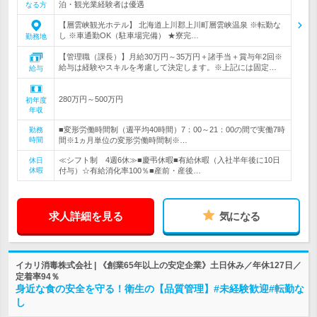
泊・観光業経験者は優遇
なる方
【層雲峡観光ホテル】 北海道上川郡上川町層雲峡温泉 ※転勤な
し ※車通勤OK（駐車場完備） ★寮完…
勤務地
【管理職（課長）】月給30万円～35万円＋諸手当＋賞与年2回※
給与は経験やスキルを考慮して決定します。※上記には固定…
給与
280万円～500万円
初年度
年収
■変形労働時間制（週平均40時間）7：00～21：00の間で実働7時
勤務
時間
間※1ヵ月単位の変形労働時間制※…
≪シフト制 4週6休≫■慶弔休暇■有給休暇（入社半年後に10日
休日
休暇
付与）☆有給消化率100％■産前・産後…
求人詳細を見る
気になる
イカリ消毒株式会社 | 《創業65年以上の安定企業》土日休み／年休127日／
定着率94％
身近な食の安全を守る！衛生の【品質管理】#未経験歓迎#転勤な
し