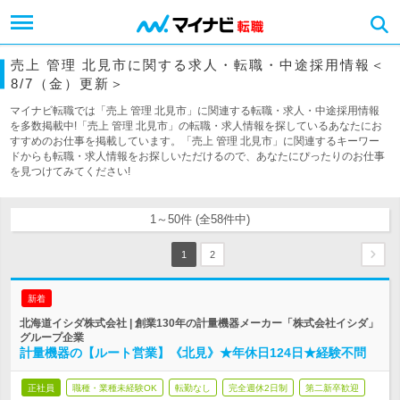
売上 管理 北見市に関する求人・転職・中途採用情報＜
8/7（金）更新＞
マイナビ転職では「売上 管理 北見市」に関連する転職・求人・中途採用情報
を多数掲載中!「売上 管理 北見市」の転職・求人情報を探しているあなたにお
すすめのお仕事を掲載しています。「売上 管理 北見市」に関連するキーワー
ドからも転職・求人情報をお探しいただけるので、あなたにぴったりのお仕事
を見つけてみてください!
1～50件 (全58件中)
1
2
新着
北海道イシダ株式会社 | 創業130年の計量機器メーカー「株式会社イシダ」
グループ企業
計量機器の【ルート営業】《北見》★年休日124日★経験不問
正社員
職種・業種未経験OK
転勤なし
完全週休2日制
第二新卒歓迎