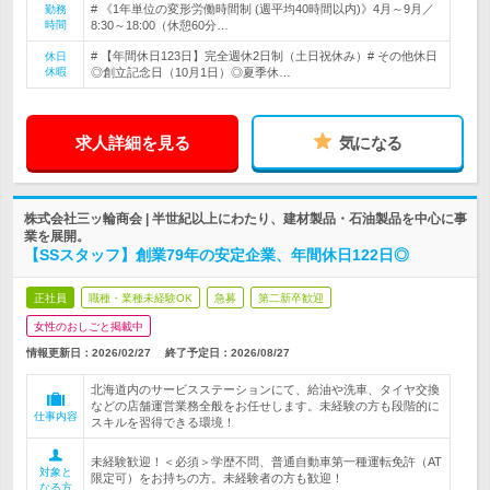
# 《1年単位の変形労働時間制 (週平均40時間以内)》4月～9月／
勤務
時間
8:30～18:00（休憩60分…
# 【年間休日123日】完全週休2日制（土日祝休み）# その他休日
休日
休暇
◎創立記念日（10月1日）◎夏季休…
求人詳細を見る
気になる
株式会社三ッ輪商会 | 半世紀以上にわたり、建材製品・石油製品を中心に事
業を展開。
【SSスタッフ】創業79年の安定企業、年間休日122日◎
正社員
職種・業種未経験OK
急募
第二新卒歓迎
女性のおしごと掲載中
情報更新日：2026/02/27
終了予定日：
2026/08/27
北海道内のサービスステーションにて、給油や洗車、タイヤ交換
などの店舗運営業務全般をお任せします。未経験の方も段階的に
仕事内容
スキルを習得できる環境！
未経験歓迎！＜必須＞学歴不問、普通自動車第一種運転免許（AT
対象と
限定可）をお持ちの方。未経験者の方も歓迎！
なる方