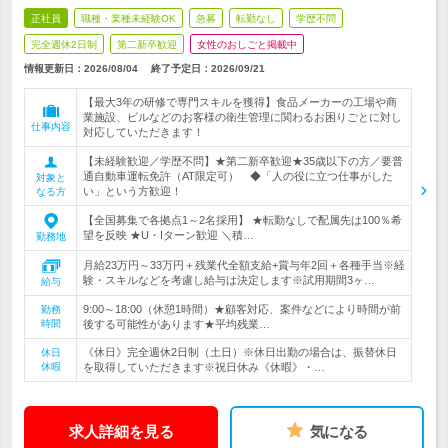
正社員
職種・業種未経験OK
急募
転勤なし
学歴不問
完全週休2日制
第二新卒歓迎
女性のおしごと掲載中
情報更新日：2026/08/04
終了予定日：
2026/09/21
【最大3年の研修で専門スキルを獲得】食品メーカーの工場や商
業施設、ビルなどのお客様の衛生管理に関わるお困りごとに対し
仕事内容
対応していただきます！
【未経験歓迎／学歴不問】★第二新卒歓迎★35歳以下の方／要普
通自動車運転免許（AT限定可） ◆「人の役に立つ仕事がした
対象と
い」という方歓迎！
なる方
【全国募集で各拠点1～2名採用】 ★転勤なしで配属先は100％希
望を反映 ★U・Iターン歓迎 ＼積…
勤務地
月給23万円～33万円＋残業代全額支給+賞与年2回＋各種手当※経
験・スキルなどを考慮し給与は決定します※試用期間3ヶ…
給与
9:00～18:00（休憩1時間）★顧客対応、案件などにより時間が前
勤務
時間
後する可能性があります★平均残業…
《休日》完全週休2日制（土日）※休日出勤の場合は、振替休日
休日
休暇
を取得していただきます※祝日休み《休暇》・…
求人詳細を見る
気になる