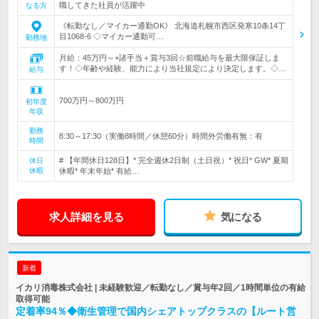
職してきた社員が活躍中
なる方
《転勤なし／マイカー通勤OK》 北海道札幌市西区発寒10条14丁
目1068-6 ◇マイカー通勤可…
勤務地
月給：45万円～+諸手当＋賞与3回☆前職給与を最大限保証しま
す！◇年齢や経験、能力により当社規定により決定します。◇…
給与
700万円～800万円
初年度
年収
勤務
8:30～17:30（実働8時間／休憩60分）時間外労働有無：有
時間
# 【年間休日128日】* 完全週休2日制（土日祝）* 祝日* GW* 夏期
休日
休暇
休暇* 年末年始* 有給…
求人詳細を見る
気になる
新着
イカリ消毒株式会社 | 未経験歓迎／転勤なし／賞与年2回／1時間単位の有給
取得可能
定着率94％◆衛生管理で国内シェアトップクラスの【ルート営