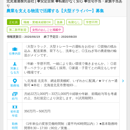
北見通運株式会社 | ◆安定企業 ◆転勤がなく安心 ◆住宅手当・家族手当あ
り
農業を支える物流で活躍する【大型ドライバー】募集
正社員
職種・業種未経験OK
急募
転勤なし
学歴不問
第二新卒歓迎
女性のおしごと掲載中
情報更新日：2026/06/19
終了予定日：
2026/08/20
〈大型トラック、大型トレーラーの運転をお任せ〉◎貨物の積み
込み、配送業務、荷下ろし、洗車など。◎玉ねぎ等の農産物の輸
仕事内容
送がメインです。
〈年齢・学歴不問。一緒により良い環境で働きませんか。〉◎若
手～ベテランまで幅広く採用。◎家庭・子育てとの両立もしやす
対象と
い職場です。
なる方
＼北海道 北見市、網走郡美幌町、いずれかに配属／★マイカー通
勤可 ■本社： 北海道北見市豊地93-…
勤務地
月給22万1,000円～33万1,000円※経験や年齢、前職給与等を考慮
の上、当社規定により決定します。※試用期間3…
給与
350万円～500万円
初年度
年収
《1年単位の変形労働時間制（週平均40時間以内）》■基本勤務時
勤務
時間
間帯8:30～17:00（90分／実働…