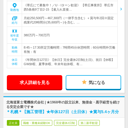
《帯広にて募集中！／U・Iターン歓迎》 【帯広事業所】 帯広市
西5条南9丁目2-15 【雇入れ直後…
勤務地
月給250,500円～467,300円（一律手当含む）＋賞与年2回※固定
残業代20時間分(35,600円～)を含む。…
給与
380万円～700万円
初年度
年収
8:45～17:30所定労働時間：7時間45分休憩時間：60分時間外労働
勤務
時間
有無：有
《年間休日127日》【休日】完全週休2日制(土日)、祝日【休暇】
休日
休暇
GW休暇、夏季休暇、年末年始休暇、有…
求人詳細を見る
気になる
北海道富士電機株式会社 | ★1968年の設立以来、無借金・黒字経営を続け
る安定企業です★
＊札幌＊【施工管理】★年休127日（土日休）★賞与5.4ヶ月分
正社員
職種・業種未経験OK
完全週休2日制
第二新卒歓迎