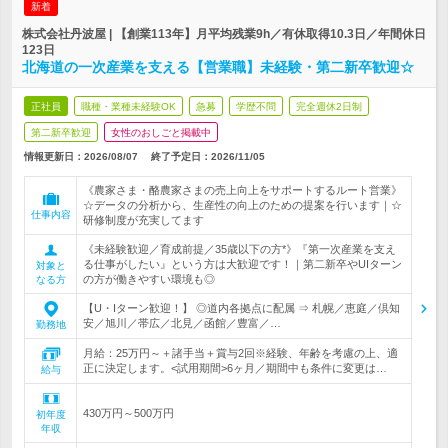
新着
株式会社丹波屋 | 【創業113年】月平均残業9h／有休取得10.3日／年間休日
123日
北海道の一次産業を支える【営業職】未経験・第二新卒歓迎☆
正社員
職種・業種未経験OK
急募
学歴不問
完全週休2日制
第二新卒歓迎
女性のおしごと掲載中
情報更新日：2026/08/07
終了予定日：
2026/11/05
《農家さま・酪農家さまの売上向上をサポートするルート営業》
☆データの分析から、生産性の向上のための提案を行います｜☆
仕事内容
研修制度が充実してます
《未経験歓迎／育成前提／35歳以下の方*》『第一次産業を支え
る仕事がしたい』という方は大歓迎です！｜第二新卒やUIターン
対象と
の方が働きやすい環境も◎
なる方
【U・Iターン歓迎！】 ◎道内各拠点に配属 ⇒ 札幌／恵庭／倶知
安／旭川／帯広／北見／函館／豊富／…
勤務地
月給：25万円～＋諸手当＋賞与2回※経験、年齢を考慮の上、適
正に決定します。<試用期間>6ヶ月／期間中も条件に変更は…
給与
430万円～500万円
初年度
年収