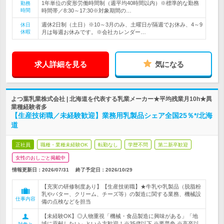
1年単位の変形労働時間制（週平均40時間以内）※標準的な勤務
勤務
時間
時間帯／8:30～17:30※対象期間の…
週休2日制（土日）※10～3月のみ、土曜日が隔週でお休み、4～9
休日
休暇
月は毎週お休みです。※会社カレンダー…
求人詳細を見る
気になる
よつ葉乳業株式会社 | 北海道を代表する乳業メーカー★平均残業月10h★異
業種経験者多
【生産技術職／未経験歓迎】業務用乳製品シェア全国25％*/北海
道
正社員
職種・業種未経験OK
転勤なし
学歴不問
第二新卒歓迎
女性のおしごと掲載中
情報更新日：2026/07/31
終了予定日：
2026/10/29
【充実の研修制度あり】【生産技術職】★牛乳や乳製品（脱脂粉
乳やバター、クリーム、チーズ等）の製造に関する業務、機械設
仕事内容
備の点検などを担当
【未経験OK】◎人物重視「機械・食品製造に興味がある」「地
域に貢献したい」という方歓迎！※35歳以下 ※要普免 ※高卒以