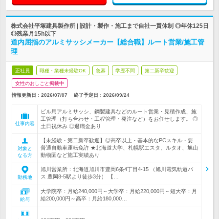
株式会社平塚建具製作所 | 設計・製作・施工まで自社一貫体制 ◎年休125日
◎残業月15h以下
道内屈指のアルミサッシメーカー【総合職】ルート営業/施工管
理
正社員
職種・業種未経験OK
急募
学歴不問
第二新卒歓迎
女性のおしごと掲載中
情報更新日：2026/07/07
終了予定日：
2026/09/24
ビル用アルミサッシ、鋼製建具などのルート営業・見積作成、施
工管理（打ち合わせ・工程管理・発注など）をお任せします。 ◎
仕事内容
土日祝休み ◎退職金あり
【未経験・第二新卒歓迎】◎高卒以上・基本的なPCスキル・要
普通自動車運転免許 ★北海道大学、札幌駅エスタ、ルタオ、旭山
対象と
動物園など施工実績あり
なる方
旭川営業所：北海道旭川市豊岡6条4丁目4-15 （旭川電気軌道バ
ス 豊岡8-5駅より徒歩3分） 【…
勤務地
大学院卒：月給240,000円～大学卒：月給220,000円～短大卒：月
給200,000円～高卒：月給180,000…
給与