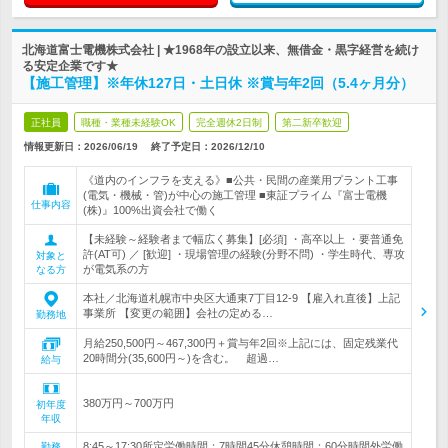
北海道富士電機株式会社 | ★1968年の設立以来、無借金・黒字経営を続け
る安定企業です★
【施工管理】※年休127日・土日休 ※賞与年2回（5.4ヶ月分）
正社員
職種・業種未経験OK
完全週休2日制
第二新卒歓迎
情報更新日：2026/06/19
終了予定日：
2026/12/10
《道内のインフラを支える》■公共・民間の産業用プラント工事
(電気・機械・管)が中心の施工管理 ■東証プライム『富士電機
仕事内容
(株)』100%出資会社で働く
【未経験～経験者まで幅広く募集】[必須] ・高卒以上 ・要普通免
許(AT可) ／ [歓迎] ・現場管理の経験(分野不問) ・学生時代、専攻
対象と
が電気系の方
なる方
本社／北海道札幌市中央区大通東7丁目12-9 【雇入れ直後】上記
事業所 【変更の範囲】会社の定める…
勤務地
月給250,500円～467,300円＋賞与年2回※上記には、固定残業代
20時間分(35,600円～)を含む。 超過…
給与
380万円～700万円
初年度
年収
8:45～17:30所定労働時間：7時間45分休憩時間：60分時間外労働
勤務