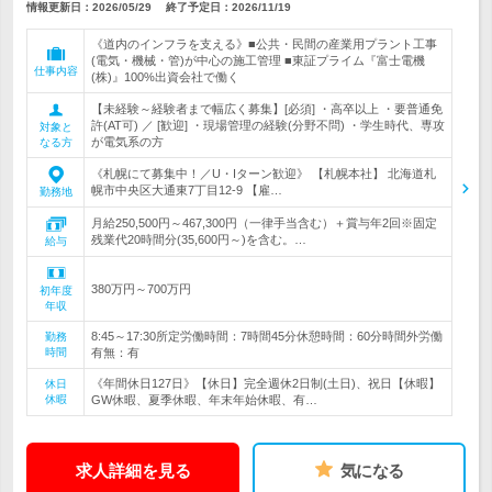
情報更新日：2026/05/29
終了予定日：
2026/11/19
《道内のインフラを支える》■公共・民間の産業用プラント工事
(電気・機械・管)が中心の施工管理 ■東証プライム『富士電機
仕事内容
(株)』100%出資会社で働く
【未経験～経験者まで幅広く募集】[必須] ・高卒以上 ・要普通免
許(AT可) ／ [歓迎] ・現場管理の経験(分野不問) ・学生時代、専攻
対象と
が電気系の方
なる方
《札幌にて募集中！／U・Iターン歓迎》 【札幌本社】 北海道札
幌市中央区大通東7丁目12-9 【雇…
勤務地
月給250,500円～467,300円（一律手当含む）＋賞与年2回※固定
残業代20時間分(35,600円～)を含む。…
給与
380万円～700万円
初年度
年収
8:45～17:30所定労働時間：7時間45分休憩時間：60分時間外労働
勤務
時間
有無：有
《年間休日127日》【休日】完全週休2日制(土日)、祝日【休暇】
休日
休暇
GW休暇、夏季休暇、年末年始休暇、有…
求人詳細を見る
気になる