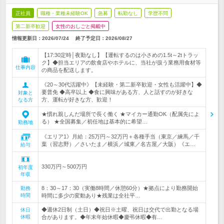
正社員
職種・業種未経験OK
急募
転勤なし
学歴不問
第二新卒歓迎
女性のおしごと掲載中
情報更新日：2026/07/24
終了予定日：
2026/08/27
【17:30定時│夜勤なし】【運転するのは小さめの1.5t～2tトラッ
ク】◆担当エリアの飲食店やホテルに、当社が扱う業務用食材等
仕事内容
の商品を配送します。
《20～30代活躍中》【未経験・第二新卒歓迎・女性も活躍中】◆
要普免 ◆高卒以上 ◆食に興味がある方、人と話すのが好きな
対象と
方、運転が好きな方、歓迎！
なる方
★慣れ親しんだ場所で長く働く ★マイカー通勤OK（配属先によ
る） ★全国募集／初任地は基本的に希望…
勤務地
《エリア1》月給：25万円～32万円＋各種手当（東京／練馬／千
葉（習志野）／さいたま／横浜／城東／名古屋／大阪）《エ…
給与
330万円～500万円
初年度
年収
8：30～17：30（実働8時間／休憩60分）★拠点により勤務開始
勤務
時間
時間に多少の変動あり★残業は全社平…
◆週休2日制（土日）◆祝日※土曜、祝日は交代で出勤となる場
休日
休暇
合があります。◆年末年始休暇◆慶弔休暇◆有…