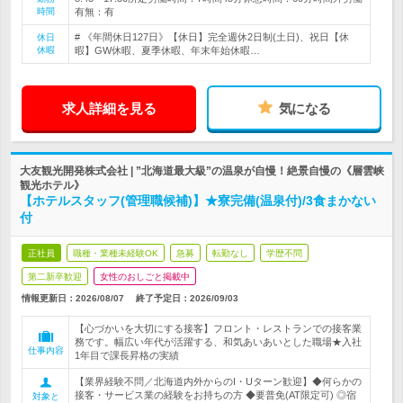
時間
有無：有
# 《年間休日127日》【休日】完全週休2日制(土日)、祝日【休
休日
休暇
暇】GW休暇、夏季休暇、年末年始休暇…
求人詳細を見る
気になる
大友観光開発株式会社 | ”北海道最大級”の温泉が自慢！絶景自慢の《層雲峡
観光ホテル》
【ホテルスタッフ(管理職候補)】★寮完備(温泉付)/3食まかない
付
正社員
職種・業種未経験OK
急募
転勤なし
学歴不問
第二新卒歓迎
女性のおしごと掲載中
情報更新日：2026/08/07
終了予定日：
2026/09/03
【心づかいを大切にする接客】フロント・レストランでの接客業
務です。幅広い年代が活躍する、和気あいあいとした職場★入社
仕事内容
1年目で課長昇格の実績
【業界経験不問／北海道内外からのI・Uターン歓迎】◆何らかの
接客・サービス業の経験をお持ちの方 ◆要普免(AT限定可) ◎宿
対象と