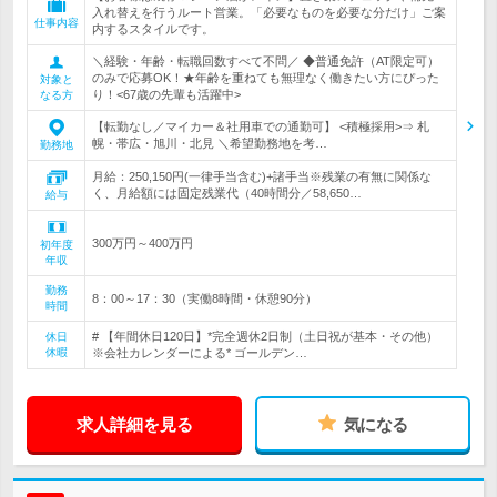
入れ替えを行うルート営業。「必要なものを必要な分だけ」ご案
仕事内容
内するスタイルです。
＼経験・年齢・転職回数すべて不問／ ◆普通免許（AT限定可）
のみで応募OK！★年齢を重ねても無理なく働きたい方にぴった
対象と
り！<67歳の先輩も活躍中>
なる方
【転勤なし／マイカー＆社用車での通勤可】 <積極採用>⇒ 札
幌・帯広・旭川・北見 ＼希望勤務地を考…
勤務地
月給：250,150円(一律手当含む)+諸手当※残業の有無に関係な
く、月給額には固定残業代（40時間分／58,650…
給与
300万円～400万円
初年度
年収
勤務
8：00～17：30（実働8時間・休憩90分）
時間
# 【年間休日120日】*完全週休2日制（土日祝が基本・その他）
休日
休暇
※会社カレンダーによる* ゴールデン…
求人詳細を見る
気になる