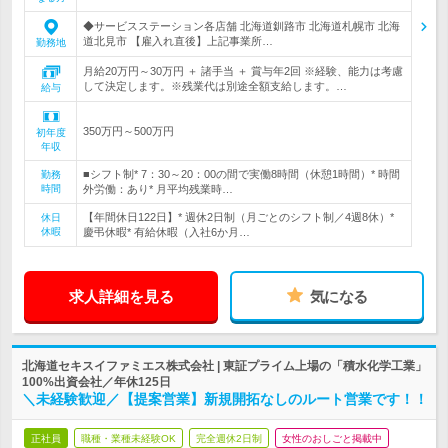
◆サービスステーション各店舗 北海道釧路市 北海道札幌市 北海
道北見市 【雇入れ直後】上記事業所…
勤務地
月給20万円～30万円 ＋ 諸手当 ＋ 賞与年2回 ※経験、能力は考慮
して決定します。※残業代は別途全額支給します。…
給与
350万円～500万円
初年度
年収
■シフト制* 7：30～20：00の間で実働8時間（休憩1時間）* 時間
勤務
時間
外労働：あり* 月平均残業時…
【年間休日122日】* 週休2日制（月ごとのシフト制／4週8休）*
休日
休暇
慶弔休暇* 有給休暇（入社6か月…
求人詳細を見る
気になる
北海道セキスイファミエス株式会社 | 東証プライム上場の「積水化学工業」
100%出資会社／年休125日
＼未経験歓迎／【提案営業】新規開拓なしのルート営業です！！
正社員
職種・業種未経験OK
完全週休2日制
女性のおしごと掲載中