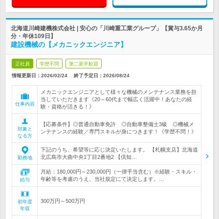
北海道川崎建機株式会社 | 安心の「川崎重工業グループ」【賞与3.65か月
分・年休109日】
建設機械の【メカニックエンジニア】
正社員
学歴不問
第二新卒歓迎
情報更新日：2026/02/24
終了予定日：
2026/08/24
メカニックエンジニアとして様々な機械のメンテナンス業務を担
当していただきます《20～60代まで幅広く活躍中！あなたの経
仕事内容
験・資格が活きる！》
【応募条件】◎普通自動車免許 ◎自動車整備士3級 ◎機械メ
対象と
ンテナンスの経験／専門スキルが身につきます！《学歴不問！》
なる方
下記のうち、希望等に応じ決定いたします。 【札幌支店】北海道
北広島市大曲中央1丁目2番地2 【倶知…
勤務地
月給：180,000円～230,000円（一律手当含む）※経験・スキル・
年齢等を考慮のうえ、当社規定にて決定します。…
給与
300万円～500万円
初年度
年収