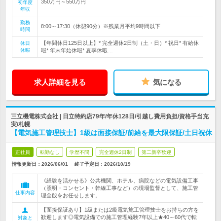
350万円～550万円
初年度
年収
勤務
8:00～17:30（休憩90分）※残業月平均9時間以下
時間
【年間休日125日以上】* 完全週休2日制（土・日）* 祝日* 有給休
休日
休暇
暇* 年末年始休暇* 夏季休暇…
求人詳細を見る
気になる
三立機電株式会社 | 日立特約店79年/年休128日/引越し費用負担/資格手当充
実/札幌
【電気施工管理技士】1級は面接保証/前給を最大限保証/土日祝休
正社員
転勤なし
学歴不問
完全週休2日制
第二新卒歓迎
情報更新日：2026/06/01
終了予定日：
2026/10/19
《経験を活かせる》公共機関、ホテル、病院などの電気設備工事
（照明・コンセント・幹線工事など）の現場監督として、施工管
仕事内容
理全般をお任せします。
【面接保証あり】1級または2級電気施工管理技士をお持ちの方を
歓迎します◎電気設備での施工管理経験7年以上★40～60代で転
対象と