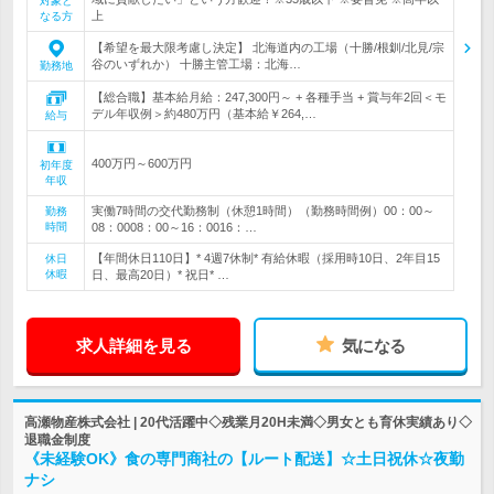
対象と
上
なる方
【希望を最大限考慮し決定】 北海道内の工場（十勝/根釧/北見/宗
谷のいずれか） 十勝主管工場：北海…
勤務地
【総合職】基本給月給：247,300円～ + 各種手当 + 賞与年2回＜モ
デル年収例＞約480万円（基本給￥264,…
給与
400万円～600万円
初年度
年収
実働7時間の交代勤務制（休憩1時間）（勤務時間例）00：00～
勤務
時間
08：0008：00～16：0016：…
【年間休日110日】* 4週7休制* 有給休暇（採用時10日、2年目15
休日
休暇
日、最高20日）* 祝日* …
求人詳細を見る
気になる
高瀬物産株式会社 | 20代活躍中◇残業月20H未満◇男女とも育休実績あり◇
退職金制度
《未経験OK》食の専門商社の【ルート配送】☆土日祝休☆夜勤
ナシ