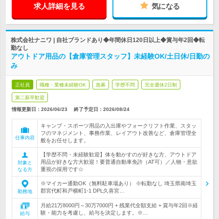
求人詳細を見る
気になる
株式会社ナニワ | 自社ブランドあり◆年間休日120日以上◆賞与年2回◆転
勤なし
アウトドア用品の【倉庫管理スタッフ】未経験OK/土日休/日勤の
み
正社員
職種・業種未経験OK
急募
学歴不問
完全週休2日制
第二新卒歓迎
情報更新日：2026/06/23
終了予定日：
2026/08/24
キャンプ・スポーツ用品の入出庫やフォークリフト作業、スタッ
フのマネジメント、事務作業、レイアウト改善など、倉庫管理全
仕事内容
般をお任せします。
【学歴不問・未経験歓迎】体を動かすのが好きな方、アウトドア
用品が好きな方大歓迎！要普通自動車免許（AT可）／人物・意欲
対象と
重視の採用です☆
なる方
※マイカー通勤OK（無料駐車場あり） ※転勤なし 埼玉県南埼玉
郡宮代町和戸横町1-1 DPL久喜宮…
勤務地
月給21万8000円～30万7000円 + 残業代全額支給 + 賞与年2回※経
験・能力を考慮し、給与を決定します。※…
給与