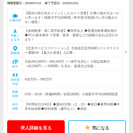
情報更新日：2026/07/13
終了予定日：
2026/12/31
【既存の取引先をメインとしたルート営業】仕事の進め方は一か
ら学べます！残業月平均20時間／昨年賞与実績5.5ヶ月の働きや
仕事内容
すい環境！
【未経験者・第二新卒歓迎】◆高卒以上 ◆普通自動車運転免許
◆PCの基本操作 ※営業・販売・接客などの経験があれば活かせ
対象と
ます！
なる方
【北見サービスステーション】 北海道北見市卸町1-7-1 ※マイカ
ー通勤OK 【雇入れ直後】上記事…
勤務地
月給264,500円～468,500円（一律手当含む）※固定残業代
（40,000円～／20時間）を含み、超過分は別途…
給与
425万円～788万円
初年度
年収
勤務
9:00～18:00（実働8時間／休憩1時間）※残業月平均20時間程度
時間
【年間休日124日】◆週休2日制（土・日）◆祝日◆夏季休暇◆年
休日
休暇
末年始休暇◆特別休暇（慶弔など）◆有給…
求人詳細を見る
気になる