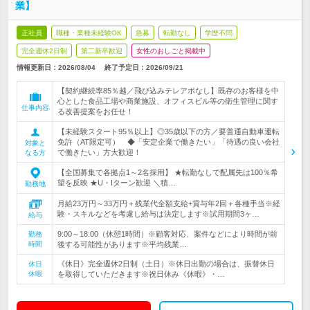
業】
正社員
職種・業種未経験OK
急募
転勤なし
学歴不問
完全週休2日制
第二新卒歓迎
女性のおしごと掲載中
情報更新日：2026/08/04
終了予定日：
2026/09/21
【契約継続率85％越／飛び込みテレアポなし】既存のお客様を中
心とした食品工場や商業施設、オフィスビル等の衛生管理に関す
仕事内容
る改善提案をお任せ！
【未経験スタート95％以上】◎35歳以下の方／要普通自動車運転
免許（AT限定可） ◆「安定企業で働きたい」「待遇の良い会社
対象と
で働きたい」方大歓迎！
なる方
【全国募集で各拠点1～2名採用】 ★転勤なしで配属先は100％希
望を反映 ★U・Iターン歓迎 ＼積…
勤務地
月給23万円～33万円＋残業代全額支給+賞与年2回＋各種手当※経
験・スキルなどを考慮し給与は決定します※試用期間3ヶ…
給与
9:00～18:00（休憩1時間）※顧客対応、案件などにより時間が前
勤務
時間
後する可能性があります※平均残業…
《休日》完全週休2日制（土日）※休日出勤の場合は、振替休日
休日
休暇
を取得していただきます※祝日休み《休暇》・…