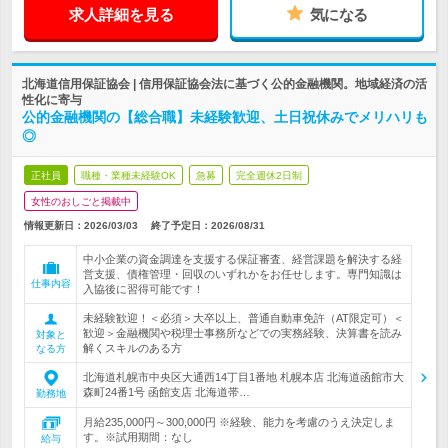
求人詳細を見る
気になる
北海道信用保証協会 | 信用保証協会法に基づく公的金融機関。地域経済の活
性化に寄与
公的金融機関の【総合職】未経験歓迎、土日祝休みでメリハリも
◎
正社員
職種・業種未経験OK
急募
完全週休2日制
女性のおしごと掲載中
情報更新日：2026/03/03
終了予定日：
2026/08/31
中小企業の資金調達を支援する保証審査、経営課題を解決する経
営支援、債権管理・回収のいずれかをお任せします。専門知識は
仕事内容
入協後に習得可能です！
未経験歓迎！＜必須＞大卒以上、普通自動車免許（AT限定可）＜
歓迎＞金融機関や税理士事務所などでの実務経験、決算書を読み
対象と
解くスキルのある方
なる方
北海道札幌市中央区大通西14丁目1番地 札幌本店 北海道函館市大
森町24番1号 函館支店 北海道帯…
勤務地
月給235,000円～300,000円 ※経験、能力を考慮のうえ決定しま
す。※試用期間：なし
給与