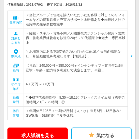
情報更新日：2026/07/02
終了予定日：
2026/11/12
＜当社グループで住宅を購入いただいたお客様に対してのリフォ
ームなどの提案営業＞充実のサポート＆研修あり◆未経験入社で
仕事内容
活躍中の先輩多数在籍中
＜経験・スキル・資格不問／人物重視のポテンシャル採用＞営業
職・住宅業界経験者も歓迎◎20代～30代活躍中◆短大・専門卒以
対象と
上
なる方
＼北海道内にある下記7拠点のいずれかに配属／ ☆当面転勤な
し、希望勤務地を考慮します 【旭川店】…
勤務地
【月給】240,000円～350,000円＋インセンティブ＋賞与年2回※
経験・年齢・能力等を考慮して決定します。※固…
給与
400万円～600万円
初年度
年収
# ◆標準労働時間帯 9:30～18:15# フレックスタイム制（標準労
勤務
時間
働時間／1日7.75時間）◎…
＜年間休日125日＞* 週休2日制（火・水）※月8日～13日休み*
休日
休暇
GW休暇（5日前後）* 夏季休暇…
求人詳細を見る
気になる