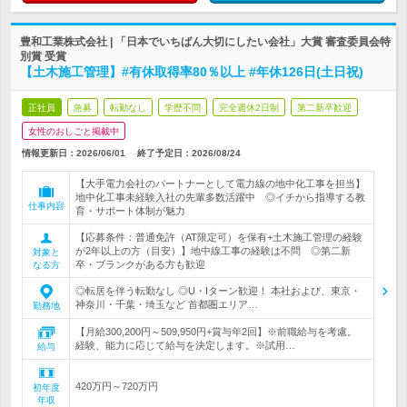
豊和工業株式会社 | 「日本でいちばん大切にしたい会社」大賞 審査委員会特
別賞 受賞
【土木施工管理】#有休取得率80％以上 #年休126日(土日祝)
正社員
急募
転勤なし
学歴不問
完全週休2日制
第二新卒歓迎
女性のおしごと掲載中
情報更新日：2026/06/01
終了予定日：
2026/08/24
【大手電力会社のパートナーとして電力線の地中化工事を担当】
地中化工事未経験入社の先輩多数活躍中 ◎イチから指導する教
仕事内容
育・サポート体制が魅力
【応募条件：普通免許（AT限定可）を保有+土木施工管理の経験
が2年以上の方（目安）】地中線工事の経験は不問 ◎第二新
対象と
卒・ブランクがある方も歓迎
なる方
◎転居を伴う転勤なし ◎U・Iターン歓迎！ 本社および、東京・
神奈川・千葉・埼玉など 首都圏エリア…
勤務地
【月給300,200円～509,950円+賞与年2回】※前職給与を考慮。
経験、能力に応じて給与を決定します。※試用…
給与
420万円～720万円
初年度
年収