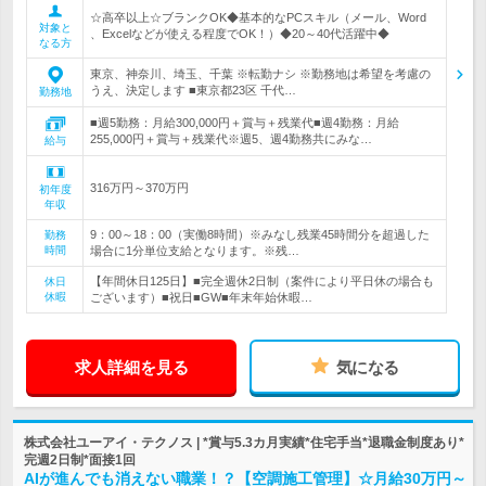
☆高卒以上☆ブランクOK◆基本的なPCスキル（メール、Word
対象と
、Excelなどが使える程度でOK！）◆20～40代活躍中◆
なる方
東京、神奈川、埼玉、千葉 ※転勤ナシ ※勤務地は希望を考慮の
うえ、決定します ■東京都23区 千代…
勤務地
■週5勤務：月給300,000円＋賞与＋残業代■週4勤務：月給
255,000円＋賞与＋残業代※週5、週4勤務共にみな…
給与
316万円～370万円
初年度
年収
9：00～18：00（実働8時間）※みなし残業45時間分を超過した
勤務
時間
場合に1分単位支給となります。※残…
【年間休日125日】■完全週休2日制（案件により平日休の場合も
休日
休暇
ございます）■祝日■GW■年末年始休暇…
求人詳細を見る
気になる
株式会社ユーアイ・テクノス | *賞与5.3カ月実績*住宅手当*退職金制度あり*
完週2日制*面接1回
AIが進んでも消えない職業！？【空調施工管理】☆月給30万円～