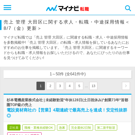
売上 管理 大田区に関する求人・転職・中途採用情報＜
8/7（金）更新＞
マイナビ転職では「売上 管理 大田区」に関連する転職・求人・中途採用情報
を多数掲載中!「売上 管理 大田区」の転職・求人情報を探しているあなたにお
すすめのお仕事を掲載しています。「売上 管理 大田区」に関連するキーワー
ドからも転職・求人情報をお探しいただけるので、あなたにぴったりのお仕事
を見つけてみてください!
1～50件 (全641件中)
…
1
2
3
4
5
13
杉本電機産業株式会社 | 未経験歓迎*年休128日(土日祝休み)*創業73年*首都
圏TOP級の売上
電設資材商社の【営業】4期連続で最高売上を達成！安定性抜群
◎
正社員
職種・業種未経験OK
急募
完全週休2日制
第二新卒歓迎