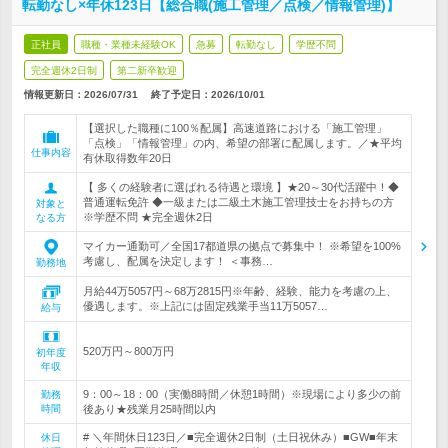
転勤なし×年休123日【総合職(施工管理／点検／情報管理)】
正社員
職種・業種未経験OK
急募
転勤なし
学歴不問
完全週休2日制
第二新卒歓迎
情報更新日：2026/07/31
終了予定日：
2026/10/01
【選択した職種に100％配属】高速道路における「施工管理」
「点検」「情報管理」の内、希望の部署に配属します。／★平均
仕事内容
有休取得数年20日
【 多くの経験者に選ばれる待遇と環境 】★20～30代活躍中！◆
普通運転免許 ◆一級または二級土木施工管理技士をお持ちの方
対象と
※学歴不問 ★完全週休2日
なる方
マイカー通勤可／全国17都道県の拠点で募集中！ ※希望を100%
考慮し、配属を決定します！ ＜事務…
勤務地
月給44万5057円～68万2815円※年齢、経験、能力を考慮の上、
優遇します。※上記には固定残業手当11万5057…
給与
520万円～800万円
初年度
年収
9：00～18：00（実働8時間／休憩1時間）※現場により多少の前
勤務
時間
後あり★残業月25時間以内
# ＼年間休日123日／■完全週休2日制（土日祝休み）■GW■年末
休日