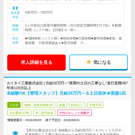
430万円～700万円
初年度
年収
1ヶ月単位の変形労働時間制（月の所定労働時間173.71h）▼勤務
勤務
時間
時間（シフト例）【日勤】9：00～…
■4週8休制（シフト制）■有給休暇■介護休暇■慶弔休暇■産前・産
休日
休暇
後休暇 ※取得実績あり■育児休暇 ※…
求人詳細を見る
気になる
カイタイ工業株式会社 | 月給28万円～*夜間や土日の工事なし*直行直帰OK*
年休120日以上
未経験OK【管理スタッフ】月給28万円～＆土日祝休★面接1回
正社員
職種・業種未経験OK
急募
転勤なし
学歴不問
完全週休2日制
第二新卒歓迎
女性のおしごと掲載中
情報更新日：2026/08/05
終了予定日：
2026/08/31
【体力仕事ほぼゼロ】未経験から月給28万円！タブレット入力や
写真撮影など工事の進行サポート★直行直帰OK＆基本定時退社