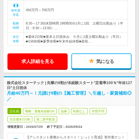
450万円～700万円
初年度
年収
8:30～17:30(休憩時間 1時間00分)月に1回、土曜日出勤あり（半
勤務
時間
日：8:30～13:00）…
■週休2日制■基本土日祝休み ※月に1度土曜出勤あり（半日）
休日
休暇
■GW休暇■夏季休暇■年末年始休暇■産前…
求人詳細を見る
気になる
株式会社スターテック | 先輩の9割が未経験スタート*定着率100％*年休127
日*土日祝休
月給40万円～！元請け9割の【施工管理】＼引越し・家賃補助◎
／
正社員
職種・業種未経験OK
急募
転勤なし
学歴不問
完全週休2日制
第二新卒歓迎
情報更新日：2026/07/29
終了予定日：
2026/09/24
【アシスタント業務からスタート！じっくり育成】実作業ナシ！