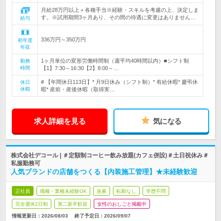
月給28万円以上＋各種手当※経験・スキルを考慮の上、決定しま
す。※試用期間3ヶ月あり、その間の待遇に変更はありません…
給与
336万円～350万円
初年度
年収
1ヶ月単位の変形労働時間制（週平均40時間以内）■シフト制
勤務
時間
【1】7:30～16:30【2】8:00～…
# 【年間休日113日】* 月9日休み（シフト制）* 有給休暇* 慶弔休
休日
休暇
暇* 産前・産後休暇（取得実…
求人詳細を見る
気になる
株式会社デコール | ＃定額制コーヒー飲み放題(カフェ併設)＃土日祝休み＃
私服勤務可
人気ブランドの店舗をつくる【内装施工管理】★未経験歓迎
正社員
職種・業種未経験OK
急募
転勤なし
学歴不問
完全週休2日制
第二新卒歓迎
女性のおしごと掲載中
情報更新日：2026/08/03
終了予定日：
2026/09/07