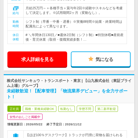
月給25万円～＋各種手当＋賞与年2回※経験やスキルなどを考慮
して決定します。※試用期間2ヶ月（変動なし）。
給与
シフト制（早番・中番・遅番）※実働8時間※始業・終業時間は
勤務
時間
配属先によって異なります。
# ＼年間休日130日／■週休2日制（シフト制）■特別休暇■産前産
休日
休暇
後・育児休業（取得・復職実績多数！…
求人詳細を見る
気になる
株式会社サンキュウ・トランスポート・東京 | 【山九株式会社（東証プライ
ム上場）グループ】
未経験歓迎！【配車管理】「物流業界デビュー」を全力サポー
ト！
正社員
職種・業種未経験OK
転勤なし
学歴不問
第二新卒歓迎
女性のおしごと掲載中
情報更新日：2026/05/22
終了予定日：
2026/11/12
【ほぼ100％デスクワーク】トラックが円滑に荷物を届けられる