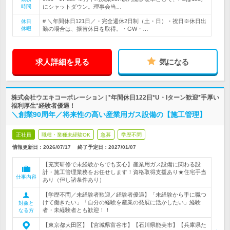
時間
にシャットダウン。理事会当…
# ＼年間休日121日／・完全週休2日制（土・日）・祝日※休日出
休日
休暇
勤の場合は、振替休日を取得。・GW・…
求人詳細を見る
気になる
株式会社ウエキコーポレーション | *年間休日122日*U・Iターン歓迎*手厚い
福利厚生*経験者優遇！
＼創業90周年／将来性の高い産業用ガス設備の【施工管理】
正社員
職種・業種未経験OK
急募
学歴不問
情報更新日：2026/07/17
終了予定日：
2027/01/07
【充実研修で未経験からでも安心】産業用ガス設備に関わる設
計・施工管理業務をお任せします！資格取得支援あり★住宅手当
仕事内容
あり（但し諸条件あり）
【学歴不問／未経験者歓迎／経験者優遇】「未経験から手に職つ
けて働きたい」「自分の経験を産業の発展に活かしたい」経験
対象と
者・未経験者とも歓迎！！
なる方
【東京都大田区】【宮城県富谷市】【石川県能美市】【兵庫県た