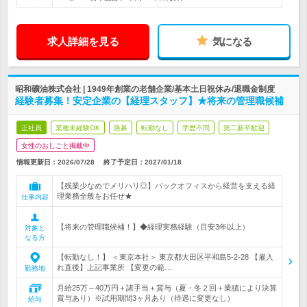
求人詳細を見る
気になる
昭和礦油株式会社 | 1949年創業の老舗企業/基本土日祝休み/退職金制度
経験者募集！安定企業の【経理スタッフ】★将来の管理職候補
正社員
業種未経験OK
急募
転勤なし
学歴不問
第二新卒歓迎
女性のおしごと掲載中
情報更新日：2026/07/28
終了予定日：
2027/01/18
【残業少なめでメリハリ◎】バックオフィスから経営を支える経
理業務全般をお任せ★
仕事内容
【将来の管理職候補！】◆経理実務経験（目安3年以上）
対象と
なる方
【転勤なし！】 ＜東京本社＞ 東京都大田区平和島5-2-28 【雇入
れ直後】上記事業所 【変更の範…
勤務地
月給25万～40万円＋諸手当＋賞与（夏・冬２回＋業績により決算
賞与あり）※試用期間3ヶ月あり（待遇に変更なし）
給与