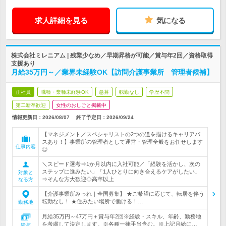
求人詳細を見る
気になる
株式会社ミレニアム | 残業少なめ／早期昇格が可能／賞与年2回／資格取得
支援あり
月給35万円～／業界未経験OK【訪問介護事業所 管理者候補】
正社員
職種・業種未経験OK
急募
転勤なし
学歴不問
第二新卒歓迎
女性のおしごと掲載中
情報更新日：2026/08/07
終了予定日：
2026/09/24
【マネジメント／スペシャリストの2つの道を描けるキャリアパ
スあり！】事業所の管理者として運営・管理全般をお任せします
仕事内容
◎
＼スピード選考⇒1か月以内に入社可能／「経験を活かし、次の
ステップに進みたい」「1人ひとりに向き合えるケアがしたい」
対象と
⇒そんな方大歓迎◇高卒以上
なる方
【介護事業所みっれ｜全国募集】 ★ご希望に応じて、転居を伴う
転勤なし！ ★住みたい場所で働ける！…
勤務地
月給35万円～47万円＋賞与年2回※経験・スキル、年齢、勤務地
を考慮して決定します。※各種一律手当含む。※上記月給に…
給与