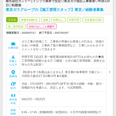
株式会社カンドー | インフラ業界で安定◇東京ガス指定工事業者◇年休120
日◇転勤無
東京ガスグループの【施工管理スタッフ】東京／経験者募集
正社員
業種未経験OK
急募
転勤なし
学歴不問
完全週休2日制
第二新卒歓迎
女性のおしごと掲載中
情報更新日：2026/07/17
終了予定日：
2027/01/07
ガス工事の現場にて、工事前の準備やお客様との打合せ、現場の
立会いや検査、工事終了後の事務処理など、工事にかかわるマネ
仕事内容
ジメントを行って頂きます
学歴不問【必須】第一種普通自動車免許(AT可)をお持ちの方◆施
工管理職の経験がある方 ◎建築・土木の施工管理経験、資格をお
対象と
持ちの方は歓迎！
なる方
【転居を伴う転勤はありません】 東京都の各事業所 大森ビル：
大田区大森北3丁目3番13号 ■大森駅…
勤務地
月給：270,000円～380,000円+諸手当+賞与※経験・年齢・能力・
前職給与を考慮の上、決定します。※試用期間…
給与
500万円～700万円
初年度
年収
勤務
8:45～17:45（実働8時間／休憩60分）※月平均残業30時間以下
時間