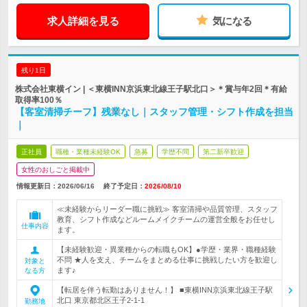
求人詳細を見る
気になる
残り1日
株式会社東横イン | ＜東横INN京浜東北線王子駅北口＞＊賞与年2回＊有給
取得率100％
【客室清掃チーフ】残業なし｜スタッフ管理・シフト作成を担当
｜
正社員
職種・業種未経験OK
急募
学歴不問
第二新卒歓迎
女性のおしごと掲載中
情報更新日：2026/06/16
終了予定日：
2026/08/10
≪未経験からリーダー職に挑戦≫ 客室清掃や品質管理、スタッフ
教育、シフト作成などルームメイクチームの運営全般をお任せし
仕事内容
ます。
【未経験歓迎・異業種からの転職もOK】●学歴・業界・職種経験
不問 ★人を支え、チームをまとめる仕事に挑戦したい方を歓迎し
対象と
ます♪
なる方
【転居を伴う転勤はありません！】 ■東横INN京浜東北線王子駅
北口 東京都北区王子2-1-1
勤務地