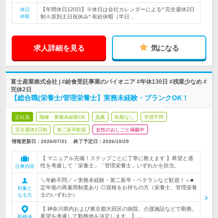
【年間休日120日】※休日は会社カレンダーによる* 完全週休2日
休日
休暇
制※原則土日祝休み* 有給休暇（半日…
求人詳細を見る
気になる
富士産業株式会社 | #給食受託事業のパイオニア #年休130日 #残業少なめ #
完休2日
【総合職(栄養士/管理栄養士】実務未経験・ブランクOK！
正社員
職種・業種未経験OK
急募
転勤なし
学歴不問
完全週休2日制
第二新卒歓迎
女性のおしごと掲載中
情報更新日：2026/07/31
終了予定日：
2026/10/29
【 マニュアル完備！ステップごとに丁寧に教えます 】希望と適
性を考慮して「栄養士」「管理栄養士」いずれかを担当。
仕事内容
＼年齢不問／＜実務未経験・第二新卒・ベテランなど歓迎！＞■
定年後の再雇用制度あり ◎資格をお持ちの方（栄養士、管理栄養
対象と
士のいずれか）
なる方
【 神奈川県内および東京都大田区の病院、介護施設などで勤務。
希望を考慮して勤務地を決定します。】…
勤務地