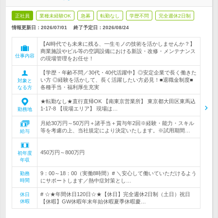
正社員
業種未経験OK
急募
転勤なし
学歴不問
完全週休2日制
情報更新日：2026/07/01
終了予定日：
2026/08/24
【AI時代でも未来に残る、一生モノの技術を活かしませんか？】
商業施設やビル等の空調設備における新設・改修・メンテナンス
仕事内容
の現場管理をお任せ！
【学歴・年齢不問／30代・40代活躍中】◎安定企業で長く働きた
い方 ◎経験を活かして、長く活躍したい方必見！■退職金制度■
対象と
各種手当・福利厚生充実
なる方
★転勤なし★直行直帰OK 【南東京営業所】 東京都大田区東馬込
1-17-8 【現場エリア】 現場は…
勤務地
月給30万円～50万円＋諸手当＋賞与年2回※経験・能力・スキル
等を考慮の上、当社規定により決定いたします。※試用期間…
給与
450万円～800万円
初年度
年収
9：00～18：00（実働8時間）# ＼安心して働いていただけるよう
勤務
時間
にサポートします／熱中症対策とし…
# ☆★年間休日120日☆★【休日】完全週休2日制（土日）祝日
休日
休暇
【休暇】GW休暇年末年始休暇夏季休暇慶…