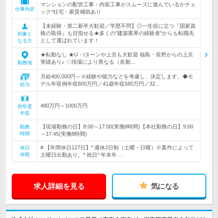
マンションの配管工事・内装工事がスムーズに進んでいるかチェ
仕事内容
ック*社宅・家賃補助あり
【未経験・第二新卒大歓迎／学歴不問】◎一生役に立つ『国家資
格の取得』も目指せる★多くの"建築業界の経験者"からも転職先
対象と
として選ばれています！
なる方
★転勤なし ★U・Iターンや上京も大歓迎 福島・長野からの上京
実績あり♪ ◇現場により異なる（首都…
勤務地
月給400,000円～※経験や能力などを考慮し、決定します。◆モ
デル年収例年収800万円／41歳年収580万円／32…
給与
480万円～1000万円
初年度
年収
【現場勤務の日】8:00～17:00(実働8時間)【本社勤務の日】9:00
勤務
時間
～17:45(実働8時間)
# 【年間休日127日】* 週休2日制（土曜・日曜）※案件によって
休日
休暇
土曜日出勤あり。* 祝日* 年末年…
求人詳細を見る
気になる