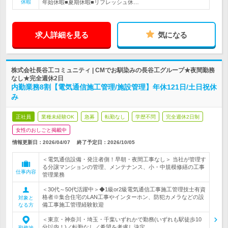
休暇
年始休暇■夏期休暇■リフレッシュ休…
求人詳細を見る
気になる
株式会社長谷工コミュニティ | CMでお馴染みの長谷工グループ★夜間勤務
なし★完全週休2日
内勤業務8割【電気通信施工管理/施設管理】年休121日/土日祝休
み
正社員
業種未経験OK
急募
転勤なし
学歴不問
完全週休2日制
女性のおしごと掲載中
情報更新日：2026/04/07
終了予定日：
2026/10/05
＜電気通信設備・発注者側！早朝・夜間工事なし＞ 当社が管理す
る分譲マンションの管理、メンテナンス、小・中規模修繕の工事
仕事内容
管理業務
＜30代～50代活躍中＞◆1級or2級電気通信工事施工管理技士有資
格者※集合住宅のLAN工事やインターホン、防犯カメラなどの設
対象と
備工事施工管理経験歓迎
なる方
＜東京・神奈川・埼玉・千葉いずれかで勤務(いずれも駅徒歩10
分以内！)／転勤なし／希望を考慮し決定…
勤務地