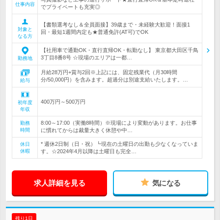
仕事内容
でプライベートも充実◎
【書類選考なし＆全員面接】39歳まで・未経験大歓迎！面接1
対象と
回・最短1週間内定も★普通免許(AT可)でOK
なる方
【社用車で通勤OK・直行直帰OK・転勤なし】 東京都大田区千鳥
3丁目8番8号 ☆現場のエリアは一都…
勤務地
月給28万円+賞与2回※上記には、固定残業代（月30時間
分/50,000円）を含みます。超過分は別途支給いたします。…
給与
400万円～500万円
初年度
年収
8:00～17:00（実働8時間）※現場により変動があります。お仕事
勤務
時間
に慣れてからは裁量大きく休憩や中…
* 週休2日制（日・祝）┗現在の土曜日の出勤も少なくなっていま
休日
休暇
す。☆2024年4月以降は土曜日も完全…
求人詳細を見る
気になる
残り1日