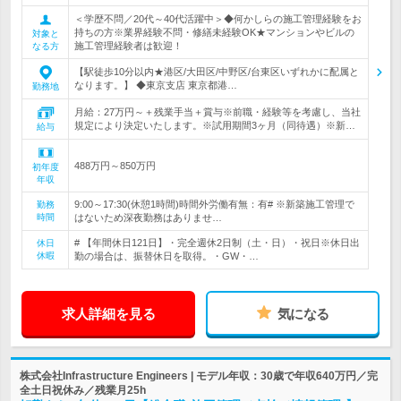
＜学歴不問／20代～40代活躍中＞◆何かしらの施工管理経験をお
持ちの方※業界経験不問・修繕未経験OK★マンションやビルの
対象と
施工管理経験者は歓迎！
なる方
【駅徒歩10分以内★港区/大田区/中野区/台東区いずれかに配属と
なります。】 ◆東京支店 東京都港…
勤務地
月給：27万円～＋残業手当＋賞与※前職・経験等を考慮し、当社
規定により決定いたします。※試用期間3ヶ月（同待遇）※新…
給与
488万円～850万円
初年度
年収
9:00～17:30(休憩1時間)時間外労働有無：有# ※新築施工管理で
勤務
時間
はないため深夜勤務はありませ…
# 【年間休日121日】・完全週休2日制（土・日）・祝日※休日出
休日
休暇
勤の場合は、振替休日を取得。・GW・…
求人詳細を見る
気になる
株式会社Infrastructure Engineers | モデル年収：30歳で年収640万円／完
全土日祝休み／残業月25h