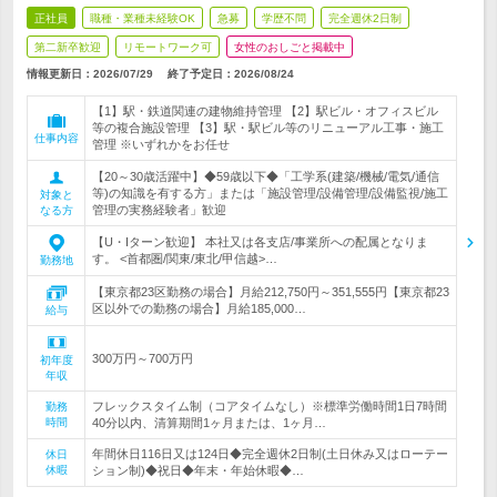
正社員
職種・業種未経験OK
急募
学歴不問
完全週休2日制
第二新卒歓迎
リモートワーク可
女性のおしごと掲載中
情報更新日：2026/07/29
終了予定日：
2026/08/24
【1】駅・鉄道関連の建物維持管理 【2】駅ビル・オフィスビル
等の複合施設管理 【3】駅・駅ビル等のリニューアル工事・施工
仕事内容
管理 ※いずれかをお任せ
【20～30歳活躍中】◆59歳以下◆「工学系(建築/機械/電気/通信
等)の知識を有する方」または「施設管理/設備管理/設備監視/施工
対象と
管理の実務経験者」歓迎
なる方
【U・Iターン歓迎】 本社又は各支店/事業所への配属となりま
す。 <首都圏/関東/東北/甲信越>…
勤務地
【東京都23区勤務の場合】月給212,750円～351,555円【東京都23
区以外での勤務の場合】月給185,000…
給与
300万円～700万円
初年度
年収
フレックスタイム制（コアタイムなし）※標準労働時間1日7時間
勤務
時間
40分以内、清算期間1ヶ月または、1ヶ月…
年間休日116日又は124日◆完全週休2日制(土日休み又はローテー
休日
休暇
ション制)◆祝日◆年末・年始休暇◆…