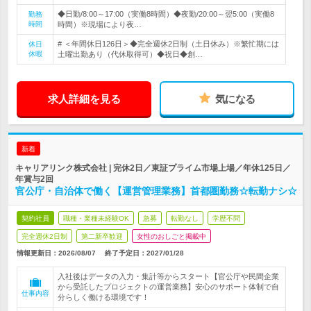
◆日勤/8:00～17:00（実働8時間）◆夜勤/20:00～翌5:00（実働8
勤務
時間
時間）※現場により夜…
# ＜年間休日126日＞◆完全週休2日制（土日休み）※繁忙期には
休日
休暇
土曜出勤あり（代休取得可）◆祝日◆創…
求人詳細を見る
気になる
新着
キャリアリンク株式会社 | 完休2日／東証プライム市場上場／年休125日／
年賞与2回
官公庁・自治体で働く【運営管理業務】首都圏勤務☆転勤ナシ☆
契約社員
職種・業種未経験OK
急募
転勤なし
学歴不問
完全週休2日制
第二新卒歓迎
女性のおしごと掲載中
情報更新日：2026/08/07
終了予定日：
2027/01/28
入社後はデータの入力・集計等からスタート【官公庁や民間企業
から受託したプロジェクトの運営業務】安心のサポート体制で自
仕事内容
分らしく働ける環境です！