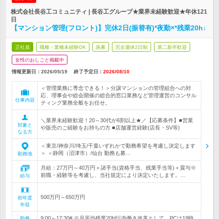
株式会社長谷工コミュニティ | 長谷工グループ★業界未経験歓迎★年休121
日
【マンション管理(フロント)】完休2日(振替有)*夜勤×*残業20h↓
正社員
職種・業種未経験OK
急募
完全週休2日制
第二新卒歓迎
女性のおしごと掲載中
情報更新日：2026/05/19
終了予定日：
2026/08/10
＜管理業務に専念できる！＞分譲マンションの管理組合への対
応、理事会や総会開催の総合的窓口業務など管理運営のコンサル
仕事内容
ティング業務全般をお任せ。
＼業界未経験歓迎！20～30代が6割以上★／【応募条件】■営業
対象と
や販売のご経験をお持ちの方 ■店舗運営経験(店長・SV等)
なる方
＜東京/神奈川/埼玉/千葉いずれかで勤務希望を考慮し決定します
＞ ＜静岡（沼津市）/仙台 勤務も募…
勤務地
月給：27万円～40万円＋諸手当(資格手当、残業手当等)＋賞与※
前職・経験等を考慮し、当社規定により決定いたします。…
給与
500万円～650万円
初年度
年収
9:00～17:30# ※月平均残業20H以内働き改革として、PCは19時
勤務