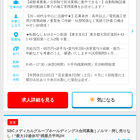
【経験者募集／分担制で担当業務に集中できる！】自動制御設備
の据付配線工事での施工管理業務をお任せします！
仕事内容
【20～40代を中心に活躍中★】応募条件：高卒以上／電気施工管
理の実務経験／要普免 ◎年齢・社歴関係なく実績で評価 ◎働き
対象と
やすい好環境！
なる方
★転勤なし＆UIターン歓迎 【東京支社】 東京都大田区蒲田4-42-
1 KF蒲田第一ビル2階 ※案…
勤務地
月給32万～60万円+諸手当+賞与年2回+決算賞与※経験・能力・
年齢などを考慮のうえ、優遇いたします※試用期間6ヶ月…
給与
勤務
8:45～17:30（休憩1時間）※平均残業時間／月20時間程度
時間
【年間休日110日】* 完全週休2日制（土日）※月に１回程度の土
休日
休暇
曜日出社あり※休日出勤した場合は必ず…
求人詳細を見る
気になる
新着
SBCメディカルグループホールディングス合同募集 | ノルマ・押し売りな
し！*最大10連休可*残業月平均2H