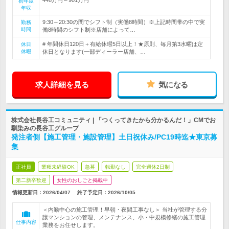
初年度
年収
9:30～20:30の間でシフト制（実働8時間）※上記時間帯の中で実
勤務
時間
働8時間のシフト制※店舗によって…
# 年間休日120日＋有給休暇5日以上！★原則、毎月第3水曜は定
休日
休暇
休日となります(一部ディーラー店舗、…
求人詳細を見る
気になる
株式会社長谷工コミュニティ | 「つくってきたから分かるんだ！」CMでお
馴染みの長谷工グループ
発注者側【施工管理・施設管理】土日祝休み/PC19時迄★東京募
集
正社員
業種未経験OK
急募
転勤なし
完全週休2日制
第二新卒歓迎
女性のおしごと掲載中
情報更新日：2026/04/07
終了予定日：
2026/10/05
＜内勤中心の施工管理！早朝・夜間工事なし＞ 当社が管理する分
譲マンションの管理、メンテナンス、小・中規模修繕の施工管理
仕事内容
業務をお任せします。