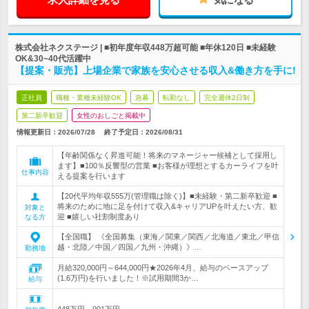
株式会社ネクステージ | ■初年度年収448万超可能 ■年休120日 ■未経験
OK&30~40代活躍中
【提案・販売】上場企業で家族を安心させる収入&働き方を手に!
正社員
職種・業種未経験OK
急募
転勤なし
完全週休2日制
第二新卒歓迎
女性のおしごと掲載中
情報更新日：2026/07/28
終了予定日：
2026/08/31
【年齢関係なく昇進可能！将来のマネージャー候補として採用し
ます】■100％反響型の営業 ■お客様が理想とするカーライフを叶
仕事内容
える提案を行います
【20代平均年収555万(管理職は除く)】■未経験・第二新卒歓迎 ■
将来のために地に足を付けて収入&キャリアUPを叶えたい方、歓
対象と
迎 ■嬉しい社割制度あり
なる方
【全国職】 《全国募集（東海／関東／関西／北海道／東北／甲信
越・北陸／中国／四国／九州・沖縄）》…
勤務地
月給320,000円～644,000円★2026年4月、給与のベースアップ
(1.6万円)を行いました！※試用期間3か…
給与
448万円～901万円