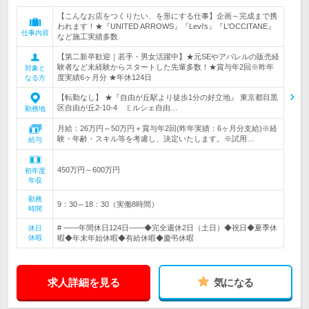
【こんなお店をつくりたい、を形にする仕事】企画～完成まで携
われます！★『UNITED ARROWS』『Levi's』『L'OCCITANE』
仕事内容
など施工実績多数
【第二新卒歓迎｜若手・男女活躍中】★元SEやアパレルの販売経
験者など未経験からスタートした先輩多数！★賞与年2回※昨年
対象と
度実績6ヶ月分 ★年休124日
なる方
【転勤なし】 ★『自由が丘駅より徒歩1分の好立地』 東京都目黒
区自由が丘2-10-4 ミルシェ自由…
勤務地
月給：26万円～50万円＋賞与年2回(昨年実績：6ヶ月分支給)※経
験・年齢・スキル等を考慮し、決定いたします。※試用…
給与
450万円～600万円
初年度
年収
勤務
9：30～18：30（実働8時間）
時間
# ――年間休日124日――◆完全週休2日（土日）◆祝日◆夏季休
休日
休暇
暇◆年末年始休暇◆有給休暇◆慶弔休暇
求人詳細を見る
気になる