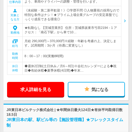
よう、車両やドライバーの調整・管理を行います。
仕事内容
《未経験・第二新卒歓迎！》◎学歴不問 ◎人物重視の採用なので
特別な条件はナシ！★プライム上場企業グループの安定基盤でじ
対象と
っくり成長できる環境◎
なる方
★転勤なし 【茨城営業所】 住所：茨城県坂東市弓田2194－1 ア
クセス：「南石下駅」から車で10…
勤務地
月給 290,000円～370,000円※経験・年齢を考慮の上、決定しま
す。試用期間：3か月（待遇に変更なし）
給与
勤務
8：00～17：00(実働8時間)
時間
◆週休2日制(土日休み／月6～8日)※会社カレンダーによる◆祝
休日
休暇
日◆有給休暇◆夏季休暇(4日間)◆年末…
求人詳細を見る
気になる
JR東日本ビルテック株式会社 | ★年間休日最大124日★有休平均取得日数
18.5日
JR東日本の駅、駅ビル等の【施設管理職】★フレックスタイム
制