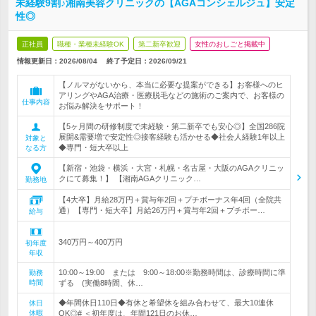
未経験9割♪湘南美容クリニックの【AGAコンシェルジュ】安定
性◎
正社員
職種・業種未経験OK
第二新卒歓迎
女性のおしごと掲載中
情報更新日：2026/08/04
終了予定日：
2026/09/21
【ノルマがないから、本当に必要な提案ができる】お客様へのヒ
アリングやAGA治療・医療脱毛などの施術のご案内で、お客様の
仕事内容
お悩み解決をサポート！
【5ヶ月間の研修制度で未経験・第二新卒でも安心◎】全国286院
展開&需要増で安定性◎接客経験も活かせる◆社会人経験1年以上
対象と
◆専門・短大卒以上
なる方
【新宿・池袋・横浜・大宮・札幌・名古屋・大阪のAGAクリニッ
クにて募集！】 【湘南AGAクリニック…
勤務地
【4大卒】月給28万円＋賞与年2回＋プチボーナス年4回（全院共
通）【専門・短大卒】月給26万円＋賞与年2回＋プチボー…
給与
340万円～400万円
初年度
年収
10:00～19:00 または 9:00～18:00※勤務時間は、診療時間に準
勤務
時間
ずる (実働8時間、休…
◆年間休日110日◆有休と希望休を組み合わせて、最大10連休
休日
休暇
OK◎# ＜初年度は、年間121日のお休…