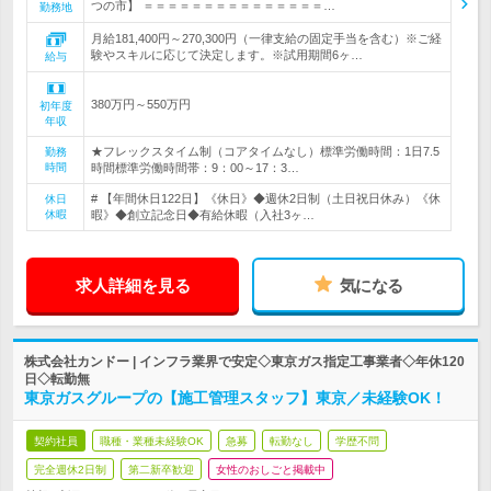
つの市】 ＝＝＝＝＝＝＝＝＝＝＝＝＝＝＝…
勤務地
月給181,400円～270,300円（一律支給の固定手当を含む）※ご経
験やスキルに応じて決定します。※試用期間6ヶ…
給与
380万円～550万円
初年度
年収
★フレックスタイム制（コアタイムなし）標準労働時間：1日7.5
勤務
時間
時間標準労働時間帯：9：00～17：3…
# 【年間休日122日】《休日》◆週休2日制（土日祝日休み）《休
休日
休暇
暇》◆創立記念日◆有給休暇（入社3ヶ…
求人詳細を見る
気になる
株式会社カンドー | インフラ業界で安定◇東京ガス指定工事業者◇年休120
日◇転勤無
東京ガスグループの【施工管理スタッフ】東京／未経験OK！
契約社員
職種・業種未経験OK
急募
転勤なし
学歴不問
完全週休2日制
第二新卒歓迎
女性のおしごと掲載中