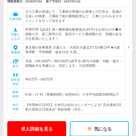
情報更新日：2026/07/24
終了予定日：
2027/01/14
ガス工事の現場にて、工事前の準備やお客様との打合せ、現場の
立会いや検査、工事終了後の事務処理など、工事にかかわるマネ
仕事内容
ジメントを行って頂きます
学歴不問【必須】第一種普通自動車免許(AT可)をお持ちの方◆未
経験の方、第二新卒の方、販売サービス業経験の方、気概のある
対象と
方を歓迎いたします！
なる方
東京都の各事業所 大森ビル：大田区大森北3丁目3番13号 ■大森
海岸駅・平和島駅 徒歩11分 久我…
勤務地
月給：245,000円～360,000円+諸手当+賞与※経験・年齢・能力・
前職給与を考慮の上、決定します。※試用期間…
給与
450万円～650万円
初年度
年収
勤務
8:45～17:45（実働8時間／休憩60分）※月平均残業30時間以下
時間
【年間休日120日】※休日は会社カレンダーによる* 完全週休2日
休日
休暇
制※原則土日祝休み* 有給休暇（半日…
求人詳細を見る
気になる