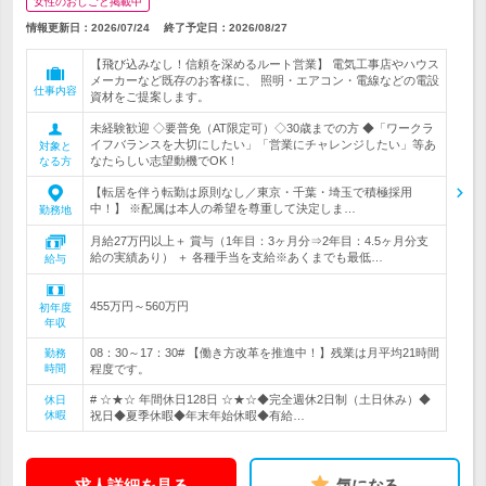
女性のおしごと掲載中
情報更新日：2026/07/24
終了予定日：
2026/08/27
【飛び込みなし！信頼を深めるルート営業】 電気工事店やハウス
メーカーなど既存のお客様に、 照明・エアコン・電線などの電設
仕事内容
資材をご提案します。
未経験歓迎 ◇要普免（AT限定可）◇30歳までの方 ◆「ワークラ
イフバランスを大切にしたい」「営業にチャレンジしたい」等あ
対象と
なたらしい志望動機でOK！
なる方
【転居を伴う転勤は原則なし／東京・千葉・埼玉で積極採用
中！】 ※配属は本人の希望を尊重して決定しま…
勤務地
月給27万円以上＋ 賞与（1年目：3ヶ月分⇒2年目：4.5ヶ月分支
給の実績あり） ＋ 各種手当を支給※あくまでも最低…
給与
455万円～560万円
初年度
年収
08：30～17：30# 【働き方改革を推進中！】残業は月平均21時間
勤務
時間
程度です。
# ☆★☆ 年間休日128日 ☆★☆◆完全週休2日制（土日休み）◆
休日
休暇
祝日◆夏季休暇◆年末年始休暇◆有給…
求人詳細を見る
気になる