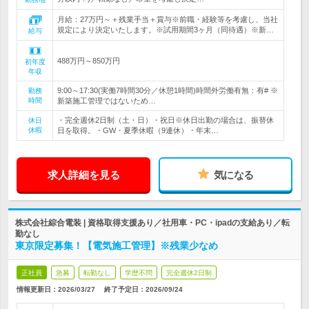
月給：27万円～＋残業手当＋賞与※前職・経験等を考慮し、当社
規定により決定いたします。※試用期間3ヶ月（同待遇）※新…
給与
488万円～850万円
初年度
年収
9:00～17:30(実働7時間30分／休憩1時間)時間外労働有無：有# ※
勤務
時間
新築施工管理ではないため…
・完全週休2日制（土・日）・祝日※休日出勤の場合は、振替休
休日
休暇
日を取得。・GW・夏季休暇（9連休）・年末…
求人詳細を見る
気になる
株式会社綜合電装 | 資格取得支援あり／社用車・PC・ipadの支給あり／転
勤なし
東京限定募集！【電気施工管理】※残業少なめ
正社員
急募
転勤なし
学歴不問
完全週休2日制
情報更新日：2026/03/27
終了予定日：
2026/09/24