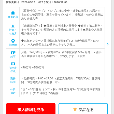
情報更新日：2026/06/12
終了予定日：
2026/12/03
《貢献性◎》セブン‐イレブン様に安全・確実に商品をお届けす
るための物流管理・運営を行っています！ ※配送・仕分け業務は
仕事内容
ありません※
【未経験歓迎！】◆必須：高卒以上／要普免 ◆歓迎：第二新卒・
キャリアチェンジ希望の方も積極的に採用します★意欲や人物重
対象と
視の採用です！
なる方
◆丸亀センター／香川県丸亀市蓬莱町7-2 《総合職採用》につ
き、 本人の希望および将来のキャリア形…
勤務地
月給：249,500円～＋賞与年2回（昨年度実績 5.3ヶ月分）＋諸手
当※経験やスキルを考慮の上、決定します。※試用…
給与
470万円～580万円
初年度
年収
＜勤務時間＞9:00～17:30 （所定労働時間：7時間30分）休憩時
勤務
時間
間：60分時間外労働有無：有＜…
* 月8～10日休み（シフト制）※希望休月3～5日取得可※年間休
休日
休暇
日111日（2025年度）* 有給休…
求人詳細を見る
気になる