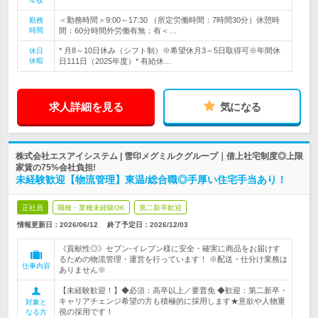
年収
＜勤務時間＞9:00～17:30 （所定労働時間：7時間30分）休憩時
勤務
時間
間：60分時間外労働有無：有＜…
* 月8～10日休み（シフト制）※希望休月3～5日取得可※年間休
休日
休暇
日111日（2025年度）* 有給休…
求人詳細を見る
気になる
株式会社エスアイシステム | 雪印メグミルクグループ｜借上社宅制度◎上限
家賃の75%会社負担!
未経験歓迎【物流管理】東温/総合職◎手厚い住宅手当あり！
正社員
職種・業種未経験OK
第二新卒歓迎
情報更新日：2026/06/12
終了予定日：
2026/12/03
《貢献性◎》セブン‐イレブン様に安全・確実に商品をお届けす
るための物流管理・運営を行っています！ ※配送・仕分け業務は
仕事内容
ありません※
【未経験歓迎！】◆必須：高卒以上／要普免 ◆歓迎：第二新卒・
キャリアチェンジ希望の方も積極的に採用します★意欲や人物重
対象と
視の採用です！
なる方