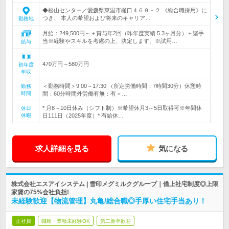
◆松山センター／愛媛県東温市樋口４６９－２ 《総合職採用》に
つき、 本人の希望および将来のキャリア…
勤務地
月給：249,500円～＋賞与年2回（昨年度実績 5.3ヶ月分）＋諸手
当※経験やスキルを考慮の上、決定します。※試用…
給与
470万円～580万円
初年度
年収
＜勤務時間＞9:00～17:30 （所定労働時間：7時間30分）休憩時
勤務
時間
間：60分時間外労働有無：有＜…
* 月8～10日休み（シフト制）※希望休月3～5日取得可※年間休
休日
休暇
日111日（2025年度）* 有給休…
求人詳細を見る
気になる
株式会社エスアイシステム | 雪印メグミルクグループ｜借上社宅制度◎上限
家賃の75%会社負担!
未経験歓迎【物流管理】丸亀/総合職◎手厚い住宅手当あり！
正社員
職種・業種未経験OK
第二新卒歓迎