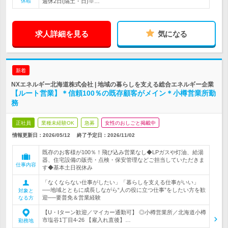
休暇
週休2日(隔土・日)※…
求人詳細を見る
気になる
新着
NXエネルギー北海道株式会社 | 地域の暮らしを支える総合エネルギー企業
【ルート営業】＊信頼100％の既存顧客がメイン＊小樽営業所勤
務
正社員
業種未経験OK
急募
女性のおしごと掲載中
情報更新日：2026/05/12
終了予定日：
2026/11/02
既存のお客様が100％！飛び込み営業なし◆LPガスや灯油、給湯
器、住宅設備の販売・点検・保安管理などご担当していただきま
仕事内容
す◆基本土日祝休み
「なくならない仕事がしたい」「暮らしを支える仕事がいい」
──地域とともに成長しながら“人の役に立つ仕事”をしたい方を歓
対象と
迎──要普免＆営業経験
なる方
【U・Iターン歓迎／マイカー通勤可】 ◎小樽営業所／北海道小樽
市塩谷1丁目4-26 【雇入れ直後】…
勤務地