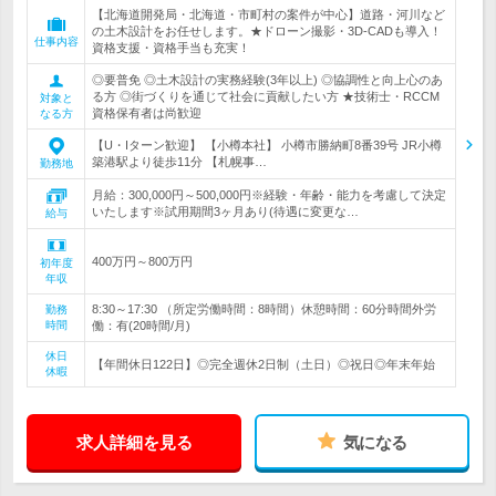
【北海道開発局・北海道・市町村の案件が中心】道路・河川など
の土木設計をお任せします。★ドローン撮影・3D-CADも導入！
仕事内容
資格支援・資格手当も充実！
◎要普免 ◎土木設計の実務経験(3年以上) ◎協調性と向上心のあ
る方 ◎街づくりを通じて社会に貢献したい方 ★技術士・RCCM
対象と
資格保有者は尚歓迎
なる方
【U・Iターン歓迎】 【小樽本社】 小樽市勝納町8番39号 JR小樽
築港駅より徒歩11分 【札幌事…
勤務地
月給：300,000円～500,000円※経験・年齢・能力を考慮して決定
いたします※試用期間3ヶ月あり(待遇に変更な…
給与
400万円～800万円
初年度
年収
8:30～17:30 （所定労働時間：8時間）休憩時間：60分時間外労
勤務
時間
働：有(20時間/月)
休日
【年間休日122日】◎完全週休2日制（土日）◎祝日◎年末年始
休暇
求人詳細を見る
気になる