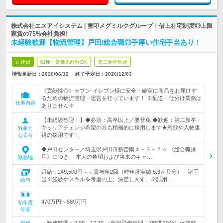
株式会社エスアイシステム | 雪印メグミルクグループ｜借上社宅制度◎上限
家賃の75%会社負担!
未経験歓迎【物流管理】戸田/総合職◎手厚い住宅手当あり！
正社員
職種・業種未経験OK
第二新卒歓迎
情報更新日：2026/06/12
終了予定日：
2026/12/03
《貢献性◎》セブン‐イレブン様に安全・確実に商品をお届けす
るための物流管理・運営を行っています！ ※配送・仕分け業務は
仕事内容
ありません※
【未経験歓迎！】◆必須：高卒以上／要普免 ◆歓迎：第二新卒・
キャリアチェンジ希望の方も積極的に採用します★意欲や人物重
対象と
視の採用です！
なる方
◆戸田センター／埼玉県戸田市新曽南４－３－７４ 《総合職採
用》につき、 本人の希望および将来のキャ…
勤務地
月給：249,500円～＋賞与年2回（昨年度実績 5.3ヶ月分）＋諸手
当※経験やスキルを考慮の上、決定します。※試用…
給与
470万円～580万円
初年度
年収