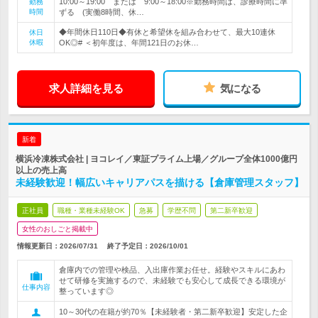
10:00～19:00 または 9:00～18:00※勤務時間は、診療時間に準
勤務
時間
ずる (実働8時間、休…
◆年間休日110日◆有休と希望休を組み合わせて、最大10連休
休日
休暇
OK◎# ＜初年度は、年間121日のお休…
求人詳細を見る
気になる
新着
横浜冷凍株式会社 | ヨコレイ／東証プライム上場／グループ全体1000億円
以上の売上高
未経験歓迎！幅広いキャリアパスを描ける【倉庫管理スタッフ】
正社員
職種・業種未経験OK
急募
学歴不問
第二新卒歓迎
女性のおしごと掲載中
情報更新日：2026/07/31
終了予定日：
2026/10/01
倉庫内での管理や検品、入出庫作業お任せ。経験やスキルにあわ
せて研修を実施するので、未経験でも安心して成長できる環境が
仕事内容
整っています◎
10～30代の在籍が約70％【未経験者・第二新卒歓迎】安定した企