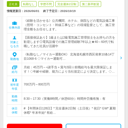
正社員
転勤なし
学歴不問
完全週休2日制
第二新卒歓迎
情報更新日：2026/06/01
終了予定日：
2026/10/19
《経験を活かせる》公共機関、ホテル、病院などの電気設備工事
（照明・コンセント・幹線工事など）の現場監督として、施工管
仕事内容
理全般をお任せします。
【面接保証あり】1級または2級電気施工管理技士をお持ちの方を
歓迎します◎電気設備での施工管理経験7年以上★40～60代で転
対象と
職してきた社員が活躍中
なる方
《転勤なし／マイカー通勤OK》 北海道札幌市西区発寒10条14丁
目1068-6 ◇マイカー通勤可…
勤務地
月給：45万円～+諸手当＋賞与3回☆前職給与を最大限保証しま
す！◇年齢や経験、能力により当社規定により決定します。◇…
給与
700万円～800万円
初年度
年収
勤務
8:30～17:30（実働8時間／休憩60分）時間外労働有無：有
時間
# 【年間休日128日】* 完全週休2日制（土日祝）* 祝日* GW* 夏期
休日
休暇
休暇* 年末年始* 有給…