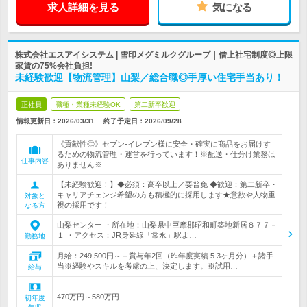
求人詳細を見る
気になる
株式会社エスアイシステム | 雪印メグミルクグループ｜借上社宅制度◎上限
家賃の75%会社負担!
未経験歓迎【物流管理】山梨／総合職◎手厚い住宅手当あり！
正社員
職種・業種未経験OK
第二新卒歓迎
情報更新日：2026/03/31
終了予定日：
2026/09/28
《貢献性◎》セブン‐イレブン様に安全・確実に商品をお届けす
るための物流管理・運営を行っています！※配送・仕分け業務は
仕事内容
ありません※
【未経験歓迎！】◆必須：高卒以上／要普免 ◆歓迎：第二新卒・
キャリアチェンジ希望の方も積極的に採用します★意欲や人物重
対象と
視の採用です！
なる方
山梨センター ・所在地：山梨県中巨摩郡昭和町築地新居８７７－
１ ・アクセス：JR身延線「常永」駅よ…
勤務地
月給：249,500円～＋賞与年2回（昨年度実績 5.3ヶ月分）＋諸手
当※経験やスキルを考慮の上、決定します。※試用…
給与
470万円～580万円
初年度