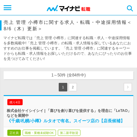
売上 管理 小樽市に関する求人・転職・中途採用情報＜
8/6（木）更新＞
マイナビ転職では「売上 管理 小樽市」に関連する転職・求人・中途採用情報
を多数掲載中!「売上 管理 小樽市」の転職・求人情報を探しているあなたにお
すすめのお仕事を掲載しています。「売上 管理 小樽市」に関連するキーワー
ドからも転職・求人情報をお探しいただけるので、あなたにぴったりのお仕事
を見つけてみてください!
1～50件 (全84件中)
1
2
残り4日
株式会社ケイシイシイ | 「喜びを創り喜びを提供する」を理念に「LeTAO」
などを展開中
《千歳/札幌/小樽》ルタオで有名。スイーツ店の【店長候補】
正社員
職種・業種未経験OK
第二新卒歓迎