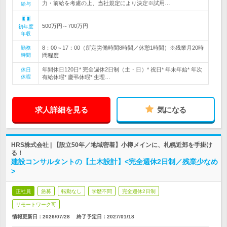
力・前給を考慮の上、当社規定により決定※試用…
給与
500万円～700万円
初年度
年収
8：00～17：00（所定労働時間8時間／休憩1時間）※残業月20時
勤務
時間
間程度
年間休日120日* 完全週休2日制（土・日）* 祝日* 年末年始* 年次
休日
休暇
有給休暇* 慶弔休暇* 生理…
求人詳細を見る
気になる
HRS株式会社 | 【設立50年／地域密着】小樽メインに、札幌近郊を手掛け
る！
建設コンサルタントの【土木設計】<完全週休2日制／残業少なめ
>
正社員
急募
転勤なし
学歴不問
完全週休2日制
リモートワーク可
情報更新日：2026/07/28
終了予定日：
2027/01/18