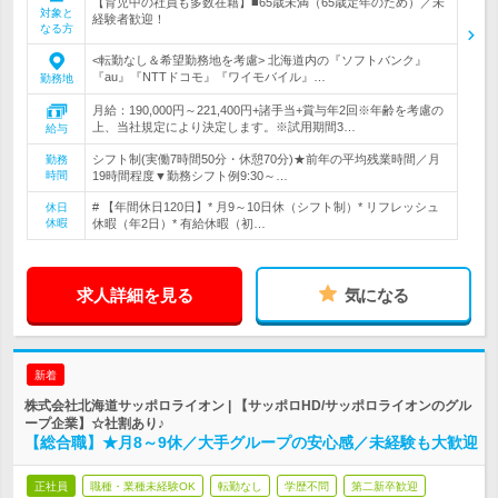
【育児中の社員も多数在籍】■65歳未満（65歳定年のため）／未
対象と
経験者歓迎！
なる方
<転勤なし＆希望勤務地を考慮> 北海道内の『ソフトバンク』
『au』『NTTドコモ』『ワイモバイル』…
勤務地
月給：190,000円～221,400円+諸手当+賞与年2回※年齢を考慮の
上、当社規定により決定します。※試用期間3…
給与
シフト制(実働7時間50分・休憩70分)★前年の平均残業時間／月
勤務
時間
19時間程度▼勤務シフト例9:30～…
# 【年間休日120日】* 月9～10日休（シフト制）* リフレッシュ
休日
休暇
休暇（年2日）* 有給休暇（初…
求人詳細を見る
気になる
新着
株式会社北海道サッポロライオン | 【サッポロHD/サッポロライオンのグル
ープ企業】☆社割あり♪
【総合職】★月8～9休／大手グループの安心感／未経験も大歓迎
正社員
職種・業種未経験OK
転勤なし
学歴不問
第二新卒歓迎