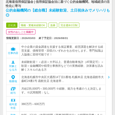
北海道信用保証協会 | 信用保証協会法に基づく公的金融機関。地域経済の活
性化に寄与
公的金融機関の【総合職】未経験歓迎、土日祝休みでメリハリも
◎
正社員
職種・業種未経験OK
急募
完全週休2日制
女性のおしごと掲載中
情報更新日：2026/03/03
終了予定日：
2026/08/31
中小企業の資金調達を支援する保証審査、経営課題を解決する経
営支援、債権管理・回収のいずれかをお任せします。専門知識は
仕事内容
入協後に習得可能です！
未経験歓迎！＜必須＞大卒以上、普通自動車免許（AT限定可）＜
歓迎＞金融機関や税理士事務所などでの実務経験、決算書を読み
対象と
解くスキルのある方
なる方
北海道札幌市中央区大通西14丁目1番地 札幌本店 北海道函館市大
森町24番1号 函館支店 北海道帯…
勤務地
月給235,000円～300,000円 ※経験、能力を考慮のうえ決定しま
す。※試用期間：なし
給与
380万円～600万円
初年度
年収