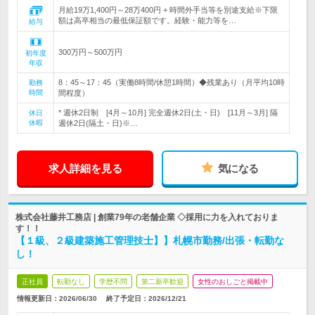
月給19万1,400円～28万400円 + 時間外手当等を別途支給※下限
額は高卒相当の最低保証額です。経験・能力等を…
給与
300万円～500万円
初年度
年収
8：45～17：45（実働8時間/休憩1時間）◆残業あり（月平均10時
勤務
時間
間程度）
* 週休2日制 [4月～10月] 完全週休2日(土・日) [11月～3月] 隔
休日
休暇
週休2日(隔土・日)※…
求人詳細を見る
気になる
株式会社藤井工務店 | 創業79年の老舗企業 ◇採用に力を入れておりま
す！！
【１級、２級建築施工管理技士】】札幌市勤務/出張・転勤な
し！
正社員
転勤なし
学歴不問
第二新卒歓迎
女性のおしごと掲載中
情報更新日：2026/06/30
終了予定日：
2026/12/21