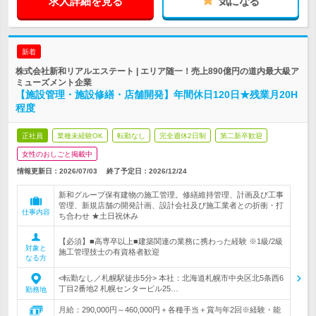
求人詳細を見る
気になる
新着
株式会社新和リアルエステート | エリア随一！売上890億円の道内最大級ア
ミューズメント企業
【施設管理・施設修繕・店舗開発】年間休日120日★残業月20H
程度
正社員
業種未経験OK
転勤なし
完全週休2日制
第二新卒歓迎
女性のおしごと掲載中
情報更新日：2026/07/03
終了予定日：
2026/12/24
新和グループ保有建物の施工管理。修繕維持管理、計画及び工事
管理、新規店舗の開発計画、設計会社及び施工業者との折衝・打
仕事内容
ち合わせ ★土日祝休み
【必須】■高専卒以上■建築関連の業務に携わった経験 ※1級/2級
対象と
施工管理技士の有資格者歓迎
なる方
<転勤なし／札幌駅徒歩5分> 本社：北海道札幌市中央区北5条西6
丁目2番地2 札幌センタービル25…
勤務地
月給：290,000円～460,000円＋各種手当＋賞与年2回※経験・能