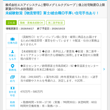
株式会社エスアイシステム | 雪印メグミルクグループ｜借上社宅制度◎上限
家賃の75%会社負担!
未経験歓迎【物流管理】富士/総合職◎手厚い住宅手当あり！
正社員
職種・業種未経験OK
第二新卒歓迎
情報更新日：2026/04/17
終了予定日：
2026/10/15
《貢献性◎》セブン‐イレブン様に安全・確実に商品をお届けす
るための物流管理・運営を行っています！ ※配送・仕分け業務は
仕事内容
ありません※
【未経験歓迎！】◆必須：高卒以上／要普免 ◆歓迎：第二新卒・
キャリアチェンジ希望の方も積極的に採用します★意欲や人物重
対象と
視の採用です！
なる方
◆富士センター／静岡県富士市島田町2－92 ◆常温富士センター
／静岡県富士市末広2番地10 《総合…
勤務地
月給：249,500円～＋賞与年2回（昨年度実績 5.3ヶ月分）＋諸手
当※経験やスキルを考慮の上、決定します。※試用…
給与
470万円～580万円
初年度
年収
＜勤務時間＞9:00～17:30 （実働：7時間30分）休憩時間：60分
勤務
時間
時間外労働有無：有＜勤務パタ…