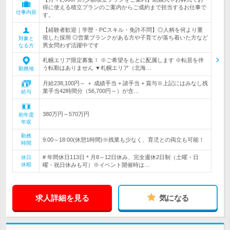
得に使える積立プランのご案内からご成約まで担当するお仕事で
仕事内容
す。
【経験者歓迎｜学歴・PCスキル・免許不問】◎人柄を何より重
視した採用 ◎営業ブランクがある方や子育てが落ち着いた方など
対象と
男女問わず活躍中です
なる方
札幌エリア限定募集！ ※ご希望をもとに配属します ※転居を伴
う転勤はありません ▼札幌エリア（北海…
勤務地
月給238,100円～ ＋ 成績手当 + 諸手当 + 賞与※上記にはみなし残
業手当42時間分（56,700円～）が含…
給与
380万円～570万円
初年度
年収
勤務
9:00～18:00(休憩1時間)※残業も少なく、育児との両立も可能！
時間
# 年間休日113日＊月8～12日休み、完全週休2日制（土曜・日
休日
休暇
曜・祝日休みも可）※イベント開催時は…
求人詳細を見る
気になる