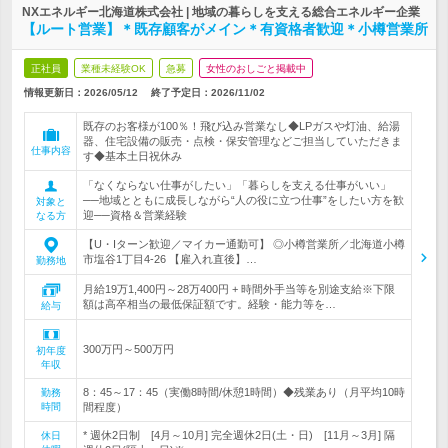
NXエネルギー北海道株式会社 | 地域の暮らしを支える総合エネルギー企業
【ルート営業】＊既存顧客がメイン＊有資格者歓迎＊小樽営業所
正社員
業種未経験OK
急募
女性のおしごと掲載中
情報更新日：2026/05/12
終了予定日：
2026/11/02
既存のお客様が100％！飛び込み営業なし◆LPガスや灯油、給湯
器、住宅設備の販売・点検・保安管理などご担当していただきま
仕事内容
す◆基本土日祝休み
「なくならない仕事がしたい」「暮らしを支える仕事がいい」
──地域とともに成長しながら“人の役に立つ仕事”をしたい方を歓
対象と
迎──資格＆営業経験
なる方
【U・Iターン歓迎／マイカー通勤可】 ◎小樽営業所／北海道小樽
市塩谷1丁目4-26 【雇入れ直後】…
勤務地
月給19万1,400円～28万400円 + 時間外手当等を別途支給※下限
額は高卒相当の最低保証額です。経験・能力等を…
給与
300万円～500万円
初年度
年収
8：45～17：45（実働8時間/休憩1時間）◆残業あり（月平均10時
勤務
時間
間程度）
* 週休2日制 [4月～10月] 完全週休2日(土・日) [11月～3月] 隔
休日