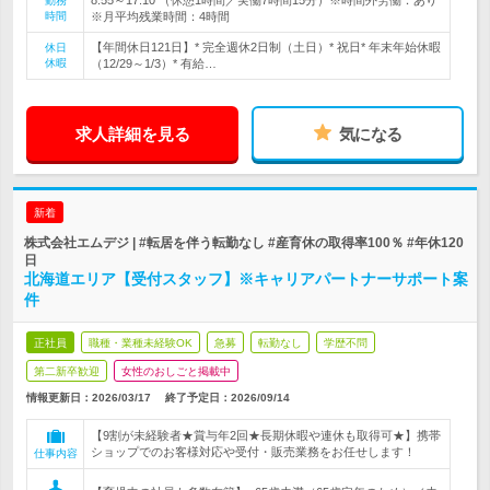
8:55～17:10 （休憩1時間／実働7時間15分）※時間外労働：あり
勤務
時間
※月平均残業時間：4時間
【年間休日121日】* 完全週休2日制（土日）* 祝日* 年末年始休暇
休日
休暇
（12/29～1/3）* 有給…
求人詳細を見る
気になる
新着
株式会社エムデジ | #転居を伴う転勤なし #産育休の取得率100％ #年休120
日
北海道エリア【受付スタッフ】※キャリアパートナーサポート案
件
正社員
職種・業種未経験OK
急募
転勤なし
学歴不問
第二新卒歓迎
女性のおしごと掲載中
情報更新日：2026/03/17
終了予定日：
2026/09/14
【9割が未経験者★賞与年2回★長期休暇や連休も取得可★】携帯
ショップでのお客様対応や受付・販売業務をお任せします！
仕事内容