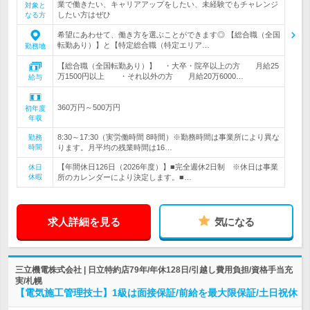
業で働きたい、キャリアアップをしたい、未経験でもチャレンジ
対象と
したい方はぜひ
なる方
希望にあわせて、働き方を選ぶことができます◎ 【総合職（全国
転勤あり）】と【特定総合職（特定エリア…
勤務地
【総合職（全国転勤あり）】 ・大卒・院卒以上の方 月給25
万1500円以上 ・それ以外の方 月給20万6000…
給与
360万円～500万円
初年度
年収
8:30～17:30（実労働時間 8時間）※勤務時間は事業所により異な
勤務
時間
ります。月平均の残業時間は16…
【年間休日126日（2026年度）】■完全週休2日制 ※休日は事業
休日
休暇
所のカレンダーにより決定します。■…
求人詳細を見る
気になる
三立機電株式会社 | 日立特約店79年/年休128日/引越し費用負担/資格手当充
実/札幌
【電気施工管理技士】1級は面接保証/前給を最大限保証/土日祝休