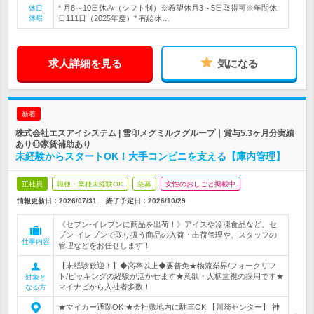
* 月8～10日休み（シフト制）※希望休月3～5日取得可※年間休
休日
休暇
日111日（2025年度）* 有給休…
求人詳細を見る
気になる
新着
株式会社エスアイシステム | 雪印メグミルクグループ｜賞与5.3ヶ月分実績
あり◎家賃補助あり
未経験からスタートOK！大手コンビニを支える【庫内管理】
正社員
職種・業種未経験OK
急募
女性のおしごと掲載中
情報更新日：2026/07/31
終了予定日：
2026/10/29
《セブン-イレブンに商品を出荷！》アイスや冷凍食品など、セ
ブン-イレブンで取り扱う商品の入荷・出荷管理や、スタッフの
仕事内容
管理などをお任せします！
【未経験歓迎！】◆高卒以上◆要普免★物流業界/フォークリフ
ト/ピッキングの経験が活かせます★意欲・人柄重視の採用です★
対象と
マイナビから入社者多数！
なる方
★マイカー通勤OK ★会社敷地内に駐車OK 【川崎センター】 神