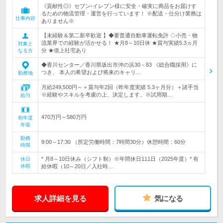
《貢献性◎》セブン‐イレブン様に安全・確実に商品をお届けす
るための物流管理・運営を行っています！ ※配送・仕分け業務は
仕事内容
ありません※
【未経験＆第二新卒歓迎 】◆要普通自動車運転免許 ◇小売・物
流業界での経験が活かせる！ ★月8～10日休 ★賞与実績5.3ヵ月
対象と
分 ★借上社宅あり
なる方
◆香川センター／香川県坂出市沖の浜30－83 《総合職採用》に
つき、 本人の希望および将来のキャリ…
勤務地
月給249,500円～＋賞与年2回（昨年度実績 5.3ヶ月分）＋諸手当
※経験やスキルを考慮の上、決定します。※試用期…
給与
470万円～580万円
初年度
年収
勤務
9:00～17:30 （所定労働時間：7時間30分）休憩時間：60分
時間
* 月8～10日休み（シフト制）※年間休日111日（2025年度）* 有
休日
休暇
給休暇（10～20日／入社時…
求人詳細を見る
気になる