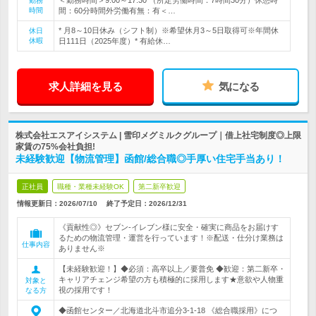
＜勤務時間＞9:00～17:30 （所定労働時間：7時間30分）休憩時
勤務
時間
間：60分時間外労働有無：有＜…
* 月8～10日休み（シフト制）※希望休月3～5日取得可※年間休
休日
休暇
日111日（2025年度）* 有給休…
求人詳細を見る
気になる
株式会社エスアイシステム | 雪印メグミルクグループ｜借上社宅制度◎上限
家賃の75%会社負担!
未経験歓迎【物流管理】函館/総合職◎手厚い住宅手当あり！
正社員
職種・業種未経験OK
第二新卒歓迎
情報更新日：2026/07/10
終了予定日：
2026/12/31
《貢献性◎》セブン‐イレブン様に安全・確実に商品をお届けす
るための物流管理・運営を行っています！※配送・仕分け業務は
仕事内容
ありません※
【未経験歓迎！】◆必須：高卒以上／要普免 ◆歓迎：第二新卒・
キャリアチェンジ希望の方も積極的に採用します★意欲や人物重
対象と
視の採用です！
なる方
◆函館センター／北海道北斗市追分3-1-18 《総合職採用》につ