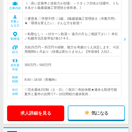
《〈高い定着率と技術力が自慢〉～スタッフ20名が活躍中。うち
８名が１級建築施工管理技士保有者。》
仕事内容
◇要普免 ◇学歴不問 ◇1級、2級建築施工管理技士（年数不問）
対象と
★「環境を変えたい」そんな方を歓迎！
なる方
＜転勤なし＞ ＜UIターン歓迎＞ 遠方の方もご相談下さい！ 本社
／札幌市北区新琴似7条17-4-3…
勤務地
月給25万円～35万円※経験、能力を考慮のうえ決定します。※試
用期間6ヶ月あり（待遇は変わりません）【年収例】入社2…
給与
350万円～550万円
初年度
年収
勤務
8:00～18:00（実働8h）
時間
◇完全週休2日制（土・日）◇祝日◇有給休暇★連休も取得可能
休日
休暇
案件と案件の合間で7～10日間程の連休取得…
求人詳細を見る
気になる