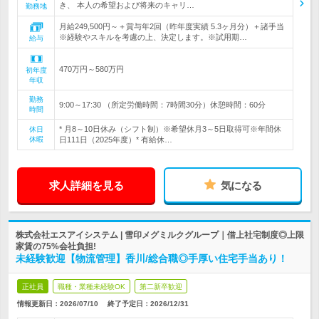
き、 本人の希望および将来のキャリ…
勤務地
月給249,500円～＋賞与年2回（昨年度実績 5.3ヶ月分）＋諸手当
※経験やスキルを考慮の上、決定します。※試用期…
給与
470万円～580万円
初年度
年収
勤務
9:00～17:30 （所定労働時間：7時間30分）休憩時間：60分
時間
* 月8～10日休み（シフト制）※希望休月3～5日取得可※年間休
休日
休暇
日111日（2025年度）* 有給休…
求人詳細を見る
気になる
株式会社エスアイシステム | 雪印メグミルクグループ｜借上社宅制度◎上限
家賃の75%会社負担!
未経験歓迎【物流管理】香川/総合職◎手厚い住宅手当あり！
正社員
職種・業種未経験OK
第二新卒歓迎
情報更新日：2026/07/10
終了予定日：
2026/12/31