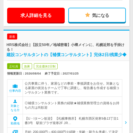
求人詳細を見る
気になる
新着
HRS株式会社 | 【設立50年／地域密着】小樽メインに、札幌近郊を手掛け
る！
建設コンサルタントの【補償コンサルタント】完休2日/残業少◆
正社員
急募
完全週休2日制
情報更新日：2026/08/04
終了予定日：
2027/01/25
公共事業に伴う、家屋などの事前・事後調査をお任せ。対象とな
る家屋の状況をチームで丁寧に調査し、報告書を作成する補償コ
仕事内容
ンサルタント業務です。
◎補償コンサルタント業務の経験★補償業務管理士の資格をお持
対象と
ちの方は尚歓迎
なる方
【U・Iターン歓迎】 【札幌事務所】 札幌市西区発寒9条13丁目1
番3号 駅前プラザ発寒2F JR…
勤務地
月給: 200,000円～400,000円※経験・年齢・能力を考慮して決定