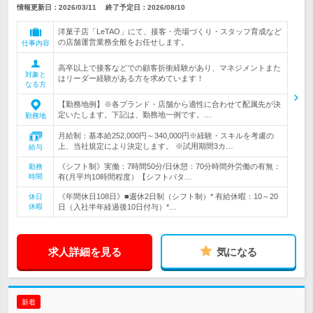
情報更新日：2026/03/11
終了予定日：
2026/08/10
洋菓子店「LeTAO」にて、接客・売場づくり・スタッフ育成など
の店舗運営業務全般をお任せします。
仕事内容
高卒以上で接客などでの顧客折衝経験があり、マネジメントまた
対象と
はリーダー経験がある方を求めています！
なる方
【勤務地例】※各ブランド・店舗から適性に合わせて配属先が決
定いたします。下記は、勤務地一例です。…
勤務地
月給制：基本給252,000円～340,000円※経験・スキルを考慮の
上、当社規定により決定します。 ※試用期間3カ…
給与
《シフト制》実働：7時間50分/日休憩：70分時間外労働の有無：
勤務
時間
有(月平均10時間程度）【シフトパタ…
《年間休日108日》■週休2日制（シフト制）* 有給休暇：10～20
休日
休暇
日（入社半年経過後10日付与）*…
求人詳細を見る
気になる
新着