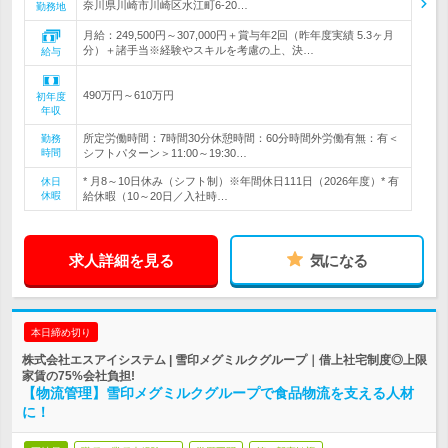
奈川県川崎市川崎区水江町6-20…
勤務地
月給：249,500円～307,000円＋賞与年2回（昨年度実績 5.3ヶ月
分）＋諸手当※経験やスキルを考慮の上、決…
給与
490万円～610万円
初年度
年収
所定労働時間：7時間30分休憩時間：60分時間外労働有無：有＜
勤務
時間
シフトパターン＞11:00～19:30…
* 月8～10日休み（シフト制）※年間休日111日（2026年度）* 有
休日
休暇
給休暇（10～20日／入社時…
求人詳細を見る
気になる
本日締め切り
株式会社エスアイシステム | 雪印メグミルクグループ｜借上社宅制度◎上限
家賃の75%会社負担!
【物流管理】雪印メグミルクグループで食品物流を支える人材
に！