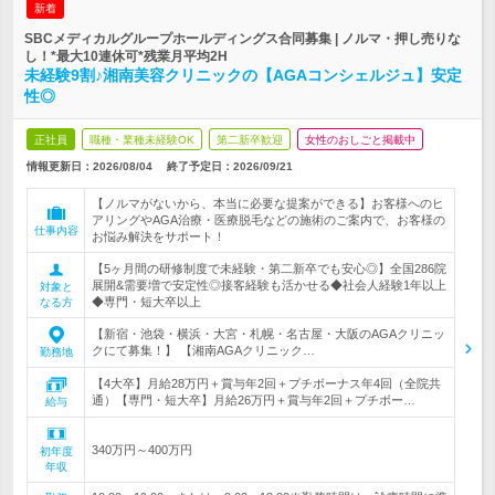
新着
SBCメディカルグループホールディングス合同募集 | ノルマ・押し売りな
し！*最大10連休可*残業月平均2H
未経験9割♪湘南美容クリニックの【AGAコンシェルジュ】安定
性◎
正社員
職種・業種未経験OK
第二新卒歓迎
女性のおしごと掲載中
情報更新日：2026/08/04
終了予定日：
2026/09/21
【ノルマがないから、本当に必要な提案ができる】お客様へのヒ
アリングやAGA治療・医療脱毛などの施術のご案内で、お客様の
仕事内容
お悩み解決をサポート！
【5ヶ月間の研修制度で未経験・第二新卒でも安心◎】全国286院
展開&需要増で安定性◎接客経験も活かせる◆社会人経験1年以上
対象と
◆専門・短大卒以上
なる方
【新宿・池袋・横浜・大宮・札幌・名古屋・大阪のAGAクリニッ
クにて募集！】 【湘南AGAクリニック…
勤務地
【4大卒】月給28万円＋賞与年2回＋プチボーナス年4回（全院共
通）【専門・短大卒】月給26万円＋賞与年2回＋プチボー…
給与
340万円～400万円
初年度
年収