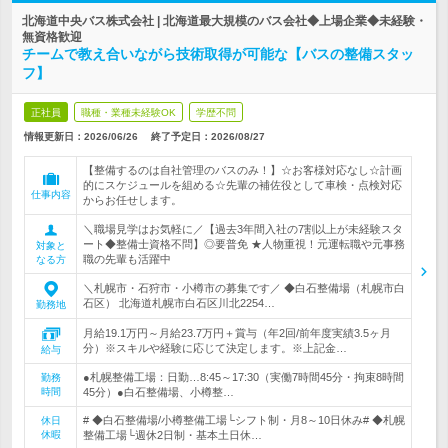
北海道中央バス株式会社 | 北海道最大規模のバス会社◆上場企業◆未経験・
無資格歓迎
チームで教え合いながら技術取得が可能な【バスの整備スタッ
フ】
正社員
職種・業種未経験OK
学歴不問
情報更新日：2026/06/26
終了予定日：
2026/08/27
【整備するのは自社管理のバスのみ！】☆お客様対応なし☆計画
的にスケジュールを組める☆先輩の補佐役として車検・点検対応
仕事内容
からお任せします。
＼職場見学はお気軽に／【過去3年間入社の7割以上が未経験スタ
ート◆整備士資格不問】◎要普免 ★人物重視！元運転職や元事務
対象と
職の先輩も活躍中
なる方
＼札幌市・石狩市・小樽市の募集です／ ◆白石整備場（札幌市白
石区） 北海道札幌市白石区川北2254…
勤務地
月給19.1万円～月給23.7万円＋賞与（年2回/前年度実績3.5ヶ月
分）※スキルや経験に応じて決定します。※上記金…
給与
●札幌整備工場：日勤…8:45～17:30（実働7時間45分・拘束8時間
勤務
時間
45分）●白石整備場、小樽整…
# ◆白石整備場/小樽整備工場└シフト制・月8～10日休み# ◆札幌
休日
休暇
整備工場└週休2日制・基本土日休…