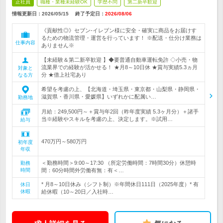
正社員
職種・業種未経験OK
学歴不問
第二新卒歓迎
情報更新日：2026/05/15
終了予定日：
2026/08/06
《貢献性◎》セブン‐イレブン様に安全・確実に商品をお届けす
るための物流管理・運営を行っています！ ※配送・仕分け業務は
仕事内容
ありません※
【未経験＆第二新卒歓迎 】◆要普通自動車運転免許 ◇小売・物
流業界での経験が活かせる！ ★月8～10日休 ★賞与実績5.3ヵ月
対象と
分 ★借上社宅あり
なる方
希望を考慮の上、【北海道・埼玉県・東京都・山梨県・静岡県・
滋賀県・香川県・愛媛県】いずれかに配属い…
勤務地
月給：249,500円～＋賞与年2回（昨年度実績 5.3ヶ月分）＋諸手
当※経験やスキルを考慮の上、決定します。※試用…
給与
470万円～580万円
初年度
年収
＜勤務時間＞9:00～17:30 （所定労働時間：7時間30分）休憩時
勤務
時間
間：60分時間外労働有無：有＜…
* 月8～10日休み（シフト制）※年間休日111日（2025年度）* 有
休日
休暇
給休暇（10～20日／入社時…