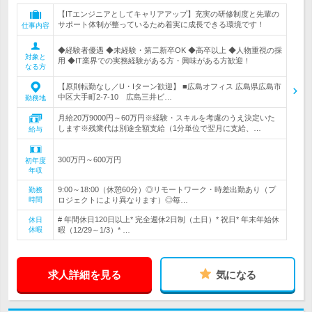
【ITエンジニアとしてキャリアアップ】充実の研修制度と先輩の
サポート体制が整っているため着実に成長できる環境です！
仕事内容
◆経験者優遇 ◆未経験・第二新卒OK ◆高卒以上 ◆人物重視の採
対象と
用 ◆IT業界での実務経験がある方・興味がある方歓迎！
なる方
【原則転勤なし／U・Iターン歓迎】 ■広島オフィス 広島県広島市
中区大手町2-7-10 広島三井ビ…
勤務地
月給20万9000円～60万円※経験・スキルを考慮のうえ決定いた
します※残業代は別途全額支給（1分単位で翌月に支給、…
給与
300万円～600万円
初年度
年収
9:00～18:00（休憩60分）◎リモートワーク・時差出勤あり（プ
勤務
時間
ロジェクトにより異なります）◎毎…
# 年間休日120日以上* 完全週休2日制（土日）* 祝日* 年末年始休
休日
休暇
暇（12/29～1/3）* …
求人詳細を見る
気になる