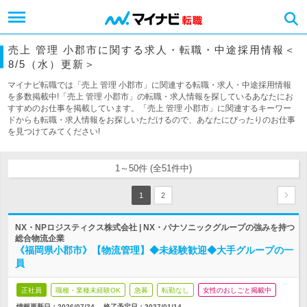
売上 管理 小郡市に関する求人・転職・中途採用情報＜
8/5（水）更新＞
マイナビ転職では「売上 管理 小郡市」に関連する転職・求人・中途採用情報
を多数掲載中!「売上 管理 小郡市」の転職・求人情報を探しているあなたにお
すすめのお仕事を掲載しています。「売上 管理 小郡市」に関連するキーワー
ドからも転職・求人情報をお探しいただけるので、あなたにぴったりのお仕事
を見つけてみてください!
1～50件 (全51件中)
1
2
NX・NPロジスティクス株式会社 | NX・パナソニックグループの強みを持つ
総合物流企業
《福岡県小郡市》【物流管理】◆未経験歓迎◆大手グループの一
員
正社員
職種・業種未経験OK
急募
転勤なし
女性のおしごと掲載中
情報更新日：2026/07/24
終了予定日：
2027/01/14