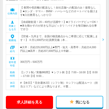
【 夜間や長距離の配送なし！自社店舗への配送のみ！接客なし
】■ホンダ・ヤマハ・BMW・ハーレーなどのオートバイを届けま
仕事内容
す■入社教育もしっかり◎
【未経験歓迎！20～40代が活躍中！】■ドライバーデビューOK！
■体を動かすのが好きな方はピッタリ！バイクを毎日触れる仕事
対象と
です◎
なる方
【宮城～九州まで、全国の物流拠点からご希望に応じて配属しま
す！】 ※月1,000円の社員寮完備（本…
勤務地
■大卒：月給229,000円以上■専門・短大・高専卒：月給214,000
円以上■高卒：月給207,000円以上※年齢…
給与
300万円～500万円
初年度
年収
【シフト制／実働8時間】▼シフト例【1】7:00～16:00【2】8:00
勤務
時間
～17:00【3】9:00…
# 【休日】* 完全週休2日（シフト制）※シフトは配送ルート（担
休日
休暇
当エリア）などにより異なります。※繁…
求人詳細を見る
気になる