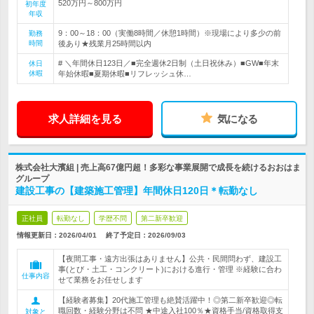
520万円～800万円
初年度
年収
9：00～18：00（実働8時間／休憩1時間）※現場により多少の前
勤務
時間
後あり★残業月25時間以内
# ＼年間休日123日／■完全週休2日制（土日祝休み）■GW■年末
休日
休暇
年始休暇■夏期休暇■リフレッシュ休…
求人詳細を見る
気になる
株式会社大濱組 | 売上高67億円超！多彩な事業展開で成長を続けるおおはま
グループ
建設工事の【建築施工管理】年間休日120日＊転勤なし
正社員
転勤なし
学歴不問
第二新卒歓迎
情報更新日：2026/04/01
終了予定日：
2026/09/03
【夜間工事・遠方出張はありません】公共・民間問わず、建設工
事(とび・土工・コンクリート)における進行・管理 ※経験に合わ
仕事内容
せて業務をお任せします
【経験者募集】20代施工管理も絶賛活躍中！◎第二新卒歓迎◎転
職回数・経験分野は不問 ★中途入社100％★資格手当/資格取得支
対象と