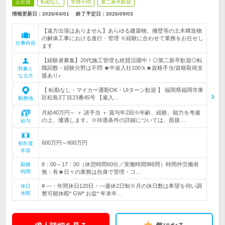
正社員
転勤なし
学歴不問
第二新卒歓迎
情報更新日：2026/04/01
終了予定日：
2026/09/03
【遠方出張はありません】あらゆる建築物、擁壁等の土木構造物
の解体工事における進行・管理 ※経験に合わせて業務をお任せし
仕事内容
ます
【経験者募集】20代施工管理も絶賛活躍中！◎第二新卒歓迎◎転
職回数・経験分野は不問 ★中途入社100％★資格手当/資格取得支
対象と
援あり♪
なる方
【 転勤なし・マイカー通勤OK・UIターン歓迎 】 福岡県福岡市東
区松島3丁目23番45号 【雇入…
勤務地
月給40万円～ ＋ 諸手当 ＋ 賞与年2回※年齢、経験、能力を考慮
の上、優遇します。※待遇条件の詳細については、面接…
給与
600万円～800万円
初年度
年収
8：00～17：00（休憩時間60分／実働時間8時間）時間外労働有
勤務
時間
無：有★日々の業務は自身で管理・コ…
# ―・年間休日120日・―週休2日制※月の休日数は希望を伺い調
休日
休暇
整可能休暇* GW* お盆* 年末年…