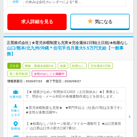
休暇
の休みは会社カレンダーによる* 有…
求人詳細を見る
気になる
正晃株式会社 | ★育児休暇制度も充実★完全週休2日制(土日祝)★転勤なし
山口/熊本/北九州/沖縄＊住宅手当月最大5.5万円支給【一般事
務】
正社員
職種・業種未経験OK
急募
転勤なし
完全週休2日制
第二新卒歓迎
女性のおしごと掲載中
情報更新日：2026/07/23
終了予定日：
2026/08/27
【★ 残業少なめ／年間休日126日（土日祝休み）★】事務とし
て、問合せ・メール対応や各種書類作成などを担当します。
仕事内容
★育児休暇制度も充実★ ■専門卒以上（社員の7割は文系です）
対象と
★女性が多数活躍中♪
なる方
【 ★転勤なし／UIターン歓迎／マイカー通勤可 】 ■山口営業所
／ 山口県山口市小郡大江町7番12…
勤務地