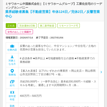
ミサワホーム中国株式会社 | 【ミサワホームグループ】工業化住宅のリーデ
ィングカンパニー
業界経験者募集【不動産営業】年休124日／完休2日／反響営業
中心
正社員
完全週休2日制
第二新卒歓迎
リモートワーク可
女性のおしごと掲載中
情報更新日：2026/07/14
終了予定日：
2027/01/04
反響のあった顧客を中心に、中古マンション／中古住宅／土地の
売買仲介営業を担当していただきます。
仕事内容
# 必須条件 ■高卒以上 ■宅地建物取引士の資格 ■不動産業界での
対象と
業務経験
なる方
【雇入れ直後】 以下のいずれかの事業所 ＜岡山支店＞ 岡山県岡
山市北区野田二丁目13番17号 ＜福…
勤務地
月給250,000円～（一律手当含む）基本給200,000円～※経験・ス
キルを考慮し、優遇します※試用期間3ヶ月（条…
給与
400万円～500万円
初年度
年収
勤務