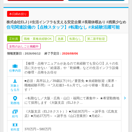
本日締め切り
株式会社ELJ | #生活インフラを支える安定企業 #長期休暇あり #残業少なめ
住宅関連設備の【点検スタッフ】#転勤なし #未経験活躍可能
正社員
職種・業種未経験OK
急募
転勤なし
第二新卒歓迎
女性のおしごと掲載中
情報更新日：2026/06/12
終了予定日：
2026/08/06
【修理・点検マニュアルがあるので未経験でも安心◎】人々の生
活に欠かせない「給湯器」や「乾燥機」などの生活インフラ設備
仕事内容
の修理・点検をお任せ
■必須：高卒以上／39歳以下(※)／要普免 ★未経験歓迎（業界・
職種経験不問）⇒ "入社後3～6ヵ月でしっかり研修・育成しま
対象と
す！"
なる方
＜転勤なし／大阪・広島・山口・福岡にて募集中＞ ★希望勤務地
にて採用します 《大阪支店（ELJネク…
勤務地
《大阪支店（ELJネクスト）》■月給30万円～ ＋諸手当《広島支
店》■月給27万円～ ＋諸手当《山口営業所》■月給2…
給与
370万円～580万円
初年度