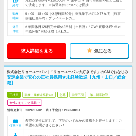
月給192,000円～220,800円 ＋ 諸手当 ＋ 賞与※経験や能力に応じ
て決定します。※待遇条件については面接…
給与
9：00～18：00（休憩時間60分）※残業平均月10.77ｈ/月（現事
勤務
時間
務職社員平均）プライベートの…
# 年間休日126日完全週休2日制（土日祝）* GW* 夏季休暇* 年末
休日
休暇
年始休暇* 有給休暇（入社3…
求人詳細を見る
気になる
株式会社リョーユーパン | 「リョーユーパン大好きです」のCMでおなじみ
安定企業で安心の正社員採用★未経験歓迎【九州・山口／総合
職】
正社員
職種・業種未経験OK
急募
学歴不問
第二新卒歓迎
女性のおしごと掲載中
情報更新日：2026/07/02
終了予定日：
2026/08/31
希望や適性に応じて、下記のいずれかの業務をお任せします！ご
希望をお聞かせください！
仕事内容