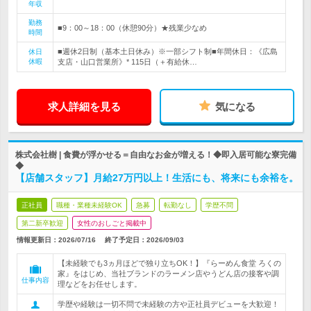
年収
勤務
■9：00～18：00（休憩90分）★残業少なめ
時間
■週休2日制（基本土日休み）※一部シフト制■年間休日：《広島
休日
休暇
支店・山口営業所》* 115日（＋有給休…
求人詳細を見る
気になる
株式会社樹 | 食費が浮かせる＝自由なお金が増える！◆即入居可能な寮完備
◆
【店舗スタッフ】月給27万円以上！生活にも、将来にも余裕を。
正社員
職種・業種未経験OK
急募
転勤なし
学歴不問
第二新卒歓迎
女性のおしごと掲載中
情報更新日：2026/07/16
終了予定日：
2026/09/03
【未経験でも3ヵ月ほどで独り立ちOK！】『らーめん食堂 ろくの
家』をはじめ、当社ブランドのラーメン店やうどん店の接客や調
仕事内容
理などをお任せします。
学歴や経験は一切不問で未経験の方や正社員デビューを大歓迎！