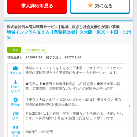
求人詳細を見る
気になる
株式会社日本管財環境サービス | 地域に根ざし社会貢献性が高い事業
地域インフラを支える【業務担当者】※大阪・東京・中国・九州
※
正社員
完全週休2日制
情報更新日：2026/07/24
終了予定日：
2027/01/14
地域のライフラインを支える上下水道・リサイクル・バイオマス
施設の運転管理を行う事業所のサポートをお任せいたします。
仕事内容
◆高卒以上◆普通自動車運転免許（AT限定可）◆派遣企業の営
対象と
業、労務管理、訪問営業などいずれかの経験をお持ちの方
なる方
【東京／大阪／山口／福岡のいずれかへ配属】 東京支店／ 東京
都港区新橋6-19-15 東京美術倶楽…
勤務地
月給25万円以上※経験・能力・年齢などを考慮の上、決定いたし
ます。※試用期間3ヶ月あり(待遇に変更なし)※以下いずれ…
給与
350万円～490万円
初年度
年収