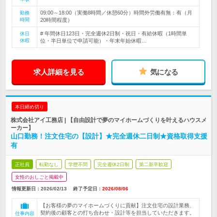
09:00～18:00（実働8時間／休憩60分）時間外労働有無：有（月
勤務
時間
20時間程度）
# 年間休日123日・完全週休2日制・祝日・有給休暇（1時間単
休日
休暇
位・半日単位で申請可能）・年末年始休暇…
求人詳細を見る
気になる
本日締め切り
株式会社アイ工務店 | 【自由設計で夢のマイホームづくりを叶えるハウスメ
ーカー】
山口勤務！注文住宅の【設計】★完全週休二日制★資格取得支援
有
正社員
転勤なし
学歴不問
完全週休2日制
第二新卒歓迎
女性のおしごと掲載中
情報更新日：2026/02/13
終了予定日：
2026/08/06
【お客様の夢のマイホームづくりに貢献】注文住宅の設計業務、
契約後の顧客との打ち合わせ・設計等を担当していただきます。
仕事内容