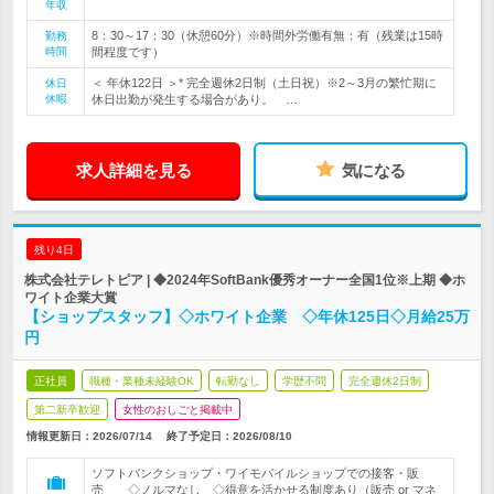
年収
8：30～17：30（休憩60分）※時間外労働有無：有（残業は15時
勤務
時間
間程度です）
＜ 年休122日 ＞* 完全週休2日制（土日祝）※2～3月の繁忙期に
休日
休暇
休日出勤が発生する場合があり。 …
求人詳細を見る
気になる
残り4日
株式会社テレトピア | ◆2024年SoftBank優秀オーナー全国1位※上期 ◆ホ
ワイト企業大賞
【ショップスタッフ】◇ホワイト企業 ◇年休125日◇月給25万
円
正社員
職種・業種未経験OK
転勤なし
学歴不問
完全週休2日制
第二新卒歓迎
女性のおしごと掲載中
情報更新日：2026/07/14
終了予定日：
2026/08/10
ソフトバンクショップ・ワイモバイルショップでの接客・販
売 ◇ノルマなし ◇得意を活かせる制度あり（販売 or マネ