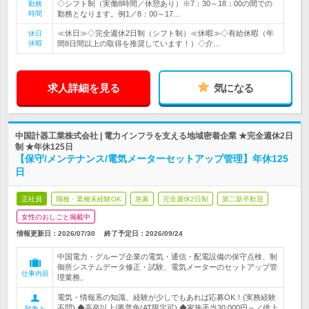
◇シフト制（実働8時間／休憩あり）※7：30～18：00の間での
勤務
時間
勤務となります。例1／8：00～17…
≪休日≫◇完全週休2日制（シフト制）≪休暇≫◇有給休暇（年
休日
休暇
間8日間以上の取得を推奨しています！）◇介…
求人詳細を見る
気になる
中国計器工業株式会社 | 電力インフラを支える地域密着企業 ★完全週休2日
制 ★年休125日
【保守/メンテナンス/電気メーターセットアップ管理】年休125
日
正社員
職種・業種未経験OK
急募
完全週休2日制
第二新卒歓迎
女性のおしごと掲載中
情報更新日：2026/07/30
終了予定日：
2026/09/24
中国電力・グループ企業の電気・通信・配電設備の保守点検、制
御所システムデータ修正・試験、電気メーターのセットアップ管
仕事内容
理業務。
電気・情報系の知識、経験が少しでもあれば応募OK！(実務経験
不問) ◆高卒以上/要普免(AT限定可) ◆家族手当30,000円～／借上
対象と