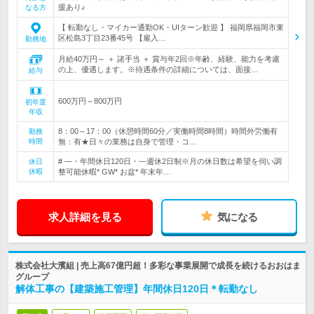
援あり♪
なる方
【 転勤なし・マイカー通勤OK・UIターン歓迎 】 福岡県福岡市東
区松島3丁目23番45号 【雇入…
勤務地
月給40万円～ ＋ 諸手当 ＋ 賞与年2回※年齢、経験、能力を考慮
の上、優遇します。※待遇条件の詳細については、面接…
給与
600万円～800万円
初年度
年収
8：00～17：00（休憩時間60分／実働時間8時間）時間外労働有
勤務
時間
無：有★日々の業務は自身で管理・コ…
# ―・年間休日120日・―週休2日制※月の休日数は希望を伺い調
休日
休暇
整可能休暇* GW* お盆* 年末年…
求人詳細を見る
気になる
株式会社大濱組 | 売上高67億円超！多彩な事業展開で成長を続けるおおはま
グループ
解体工事の【建築施工管理】年間休日120日＊転勤なし