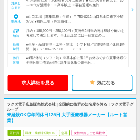
≪ 未経験歓迎！≫経験者の方は優遇！★活気ある雰囲気で、20
対象と
～30代が活躍中！※高卒以上 ※要普通運転免許
なる方
●山口工場（募集職種：生産） 〒753-0212 山口県山口市下小鯖
3752 ●福岡工場（募集職種…
勤務地
月給：188,900円～250,100円＋賞与年2回※給与は経験や能力を
考慮して決定します。※上記金額には一律支給の…
給与
●生産・品質管理・工務・物流 シフト制／実働8時間／休憩1時
勤務
時間
間 例）6：00～15：00 8：0…
●4週8休制（シフト制）※基本的に週2日お休みです◇夏季休暇◇
休日
休暇
冬季休暇◇有給休暇◇誕生日休暇◇慶弔休…
求人詳細を見る
気になる
フクダ電子広島販売株式会社 | 全国的に抜群の知名度を誇る！フクダ電子グ
ループ！
未経験OK◎年間休日125日 大手医療機器メーカー【ルート営
業】
正社員
職種・業種未経験OK
急募
女性のおしごと掲載中