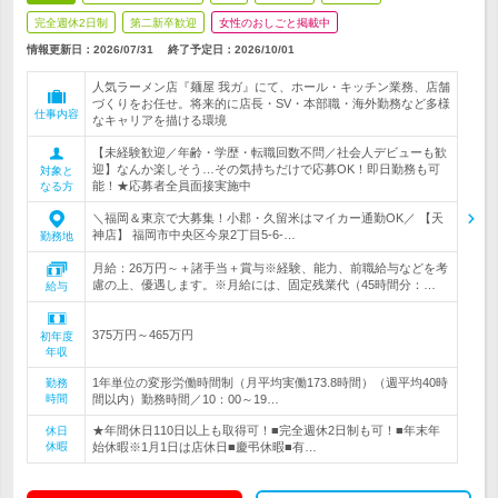
完全週休2日制
第二新卒歓迎
女性のおしごと掲載中
情報更新日：2026/07/31
終了予定日：
2026/10/01
人気ラーメン店『麺屋 我ガ』にて、ホール・キッチン業務、店舗
づくりをお任せ。将来的に店長・SV・本部職・海外勤務など多様
仕事内容
なキャリアを描ける環境
【未経験歓迎／年齢・学歴・転職回数不問／社会人デビューも歓
迎】なんか楽しそう…その気持ちだけで応募OK！即日勤務も可
対象と
能！★応募者全員面接実施中
なる方
＼福岡＆東京で大募集！小郡・久留米はマイカー通勤OK／ 【天
神店】 福岡市中央区今泉2丁目5-6-…
勤務地
月給：26万円～＋諸手当＋賞与※経験、能力、前職給与などを考
慮の上、優遇します。※月給には、固定残業代（45時間分：…
給与
375万円～465万円
初年度
年収
1年単位の変形労働時間制（月平均実働173.8時間）（週平均40時
勤務
時間
間以内）勤務時間／10：00～19…
★年間休日110日以上も取得可！■完全週休2日制も可！■年末年
休日
休暇
始休暇※1月1日は店休日■慶弔休暇■有…