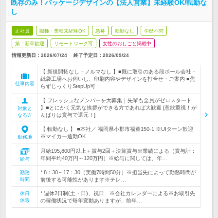
既存のみ！パッケージデザインの【法人営業】未経験OK/転勤な
し
正社員
職種・業種未経験OK
急募
転勤なし
学歴不問
第二新卒歓迎
リモートワーク可
女性のおしごと掲載中
情報更新日：2026/07/24
終了予定日：
2026/09/24
【 新規開拓なし・ノルマなし 】■既に取引のある段ボール会社・
紙袋工場へお伺いし、印刷内容やデザインを打合せ・ご案内 ■焦
仕事内容
らずじっくりStepUp可
【 フレッシュなメンバーを大募集｜先輩も全員がゼロスタート
】■とにかく元気な挨拶ができる方であれば大歓迎 [意欲重視！が
対象と
んばりは賞与で還元！]
なる方
【 転勤なし 】 ■本社／ 福岡県小郡市福童150-1 ※UIターン歓迎
※マイカー通勤OK
勤務地
月給195,800円以上＋賞与2回＋決算賞与※業績による（賞与計：
年間平均40万円～120万円）※給与に関しては、年…
給与
* 8：30～17：30（実働7時間50分）※担当先によって勤務時間が
勤務
時間
前後する可能性があります※テレ…
* 週休2日制(土・日)、祝日 ※会社カレンダーによる※お取引先
休日
休暇
の稼働状況で毎年変動ありますが、前年…