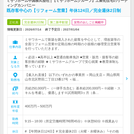
ミサワホーム中国株式会社 | 【ミサワホームグループ】工業化住宅のリーデ
ィングカンパニー
既存客中心の【リフォーム営業】年休124日／完全週休2日制
正社員
完全週休2日制
第二新卒歓迎
女性のおしごと掲載中
情報更新日：2026/07/14
終了予定日：
2027/01/04
ミサワホームで新築を購入された顧客を中心として、増改築等の
全面リフォーム営業や定期点検の時期の小規模の修理受注営業等
仕事内容
を行っていただきます。
＜必須＞■高卒以上 ■普通自動車免許 ■営業・販売・接客等の顧
客折衝の経験 ★ミサワホームグループで安心就業 ★教育体制も
対象と
整っています♪
なる方
【雇入れ直後】 以下のいずれかの事業所 ＜岡山支店＞ 岡山県岡
山市北区野田二丁目13番17号 ＜福…
勤務地
月給250,000円～（一律手当含む）基本給200,000円～※経験・ス
キルを考慮し、優遇します※試用期間3ヶ月（条…
給与
400万円～500万円
初年度
年収
勤務
9:15～18:00（所定労働時間7時間45分）※休憩60分 ※残業あり
時間
# 【年間休日124日】# 完全週休2日（火曜・水曜休み）└その他
休日