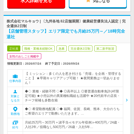
求人詳細を見る
気になる
株式会社マルキョウ | 〔九州各地 82店舗展開〕健康経営優良法人認定｜完
全週休2日制
【店舗管理スタッフ】エリア限定でも月給25万円～／18時完全
退社
正社員
職種・業種未経験OK
急募
完全週休2日制
第二新卒歓迎
女性のおしごと掲載中
情報更新日：2026/07/24
終了予定日：
2026/09/24
【 ミッション：多くの人を惹き付ける「売場」を企画・管理する
こと 】 ★早期キャリアアップ可能！ ★夜間業務は一切ありませ
仕事内容
ん！
◆◇ 業種・経験不問 ◇◆ ◎高卒以上 ◎要普通自動車免許(AT限
定可能) ★小売以外の異業種転職組も活躍中 ★20代前半の店長・
対象と
チーフ候補も多数在籍
なる方
◆◇ 希望勤務地配属 ◇◆ 福岡、佐賀、長崎、熊本、大分のうち
ご希望のエリアで勤務いただきます。…
勤務地
月給25万円～30万円 + 諸手当≪モデル年収例≫400万円／24歳・
入社2年／役職なし500万円／26歳・入社5年…
給与