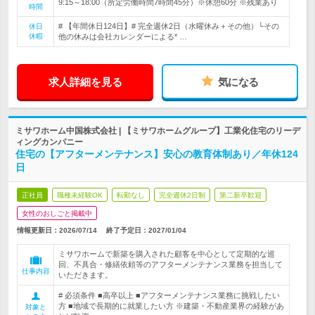
9:15～18:00（所定労働時間7時間45分）※休憩60分 ※残業あり
時間
# 【年間休日124日】# 完全週休2日（水曜休み＋その他）└その
休日
休暇
他の休みは会社カレンダーによる* …
求人詳細を見る
気になる
ミサワホーム中国株式会社 | 【ミサワホームグループ】工業化住宅のリーデ
ィングカンパニー
住宅の【アフターメンテナンス】安心の教育体制あり／年休124
日
正社員
職種未経験OK
転勤なし
完全週休2日制
第二新卒歓迎
女性のおしごと掲載中
情報更新日：2026/07/14
終了予定日：
2027/01/04
ミサワホームで新築を購入された顧客を中心として定期的な巡
回、不具合・修繕依頼等のアフターメンテナンス業務を担当して
仕事内容
いただきます。
# 必須条件 ■高卒以上 ■アフターメンテナンス業務に挑戦したい
方 ■地域で長期的に就業したい方 ※建築・不動産業界の経験があ
対象と