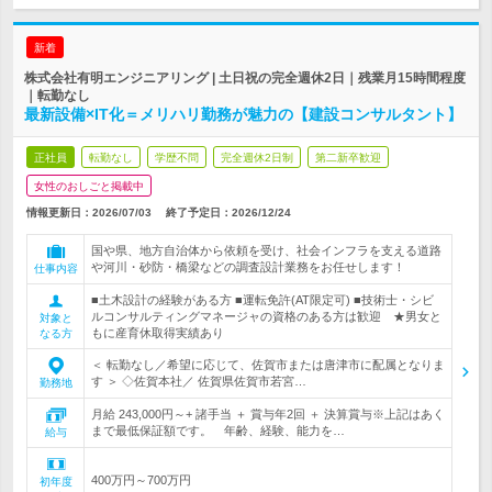
新着
株式会社有明エンジニアリング | 土日祝の完全週休2日｜残業月15時間程度
｜転勤なし
最新設備×IT化＝メリハリ勤務が魅力の【建設コンサルタント】
正社員
転勤なし
学歴不問
完全週休2日制
第二新卒歓迎
女性のおしごと掲載中
情報更新日：2026/07/03
終了予定日：
2026/12/24
国や県、地方自治体から依頼を受け、社会インフラを支える道路
や河川・砂防・橋梁などの調査設計業務をお任せします！
仕事内容
■土木設計の経験がある方 ■運転免許(AT限定可) ■技術士・シビ
ルコンサルティングマネージャの資格のある方は歓迎 ★男女と
対象と
もに産育休取得実績あり
なる方
＜ 転勤なし／希望に応じて、佐賀市または唐津市に配属となりま
す ＞ ◇佐賀本社／ 佐賀県佐賀市若宮…
勤務地
月給 243,000円～+ 諸手当 ＋ 賞与年2回 ＋ 決算賞与※上記はあく
まで最低保証額です。 年齢、経験、能力を…
給与
400万円～700万円
初年度