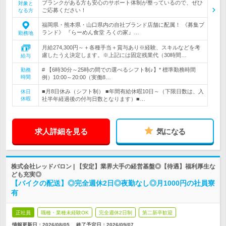
ブランクがある方も安心のサポート体制が整っているので、ぜひ
対象と
ご応募ください！
なる方
福岡県・熊本県・山口県内の自社ブランド店舗に配属！ 《募集ブ
ランド》 『らーめん食堂 ろくの家』…
勤務地
月給274,300円～＋各種手当＋賞与あり※経験、スキルなどを考
慮したうえ決定します。※上記には固定残業代（30時間…
給与
# 【6時30分～25時の間での選べるシフト制♪】* 標準勤務時間
勤務
時間
例）10:00～20:00（実働8…
■月8日休み（シフト制） ■年間有給休暇10日～（下限日数は、入
休日
休暇
社半年経過後の付与日数となります）■…
求人詳細を見る
気になる
株式会社レッドバロン | 【安定】業界大手の経営基盤◎【待遇】福利厚生な
ども充実◎
【バイクの配送】◎完全週休2日◎夜勤なし◎月1000円の社員寮
有
正社員
職種・業種未経験OK
完全週休2日制
第二新卒歓迎
情報更新日：2026/08/05
終了予定日：
2026/09/07