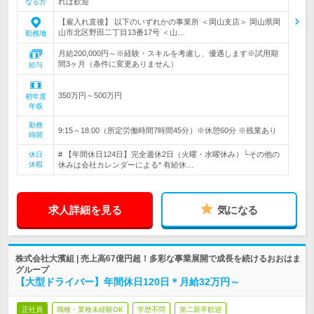
れば歓迎
なる方
【雇入れ直後】 以下のいずれかの事業所 ＜岡山支店＞ 岡山県岡
山市北区野田二丁目13番17号 ＜山…
勤務地
月給200,000円～※経験・スキルを考慮し、優遇します※試用期
間3ヶ月（条件に変更ありません）
給与
350万円～500万円
初年度
年収
勤務
9:15～18:00（所定労働時間7時間45分）※休憩60分 ※残業あり
時間
# 【年間休日124日】完全週休2日（火曜・水曜休み）└その他の
休日
休暇
休みは会社カレンダーによる* 有給休…
求人詳細を見る
気になる
株式会社大濱組 | 売上高67億円超！多彩な事業展開で成長を続けるおおはま
グループ
【大型ドライバー】年間休日120日＊月給32万円～
正社員
職種・業種未経験OK
学歴不問
第二新卒歓迎