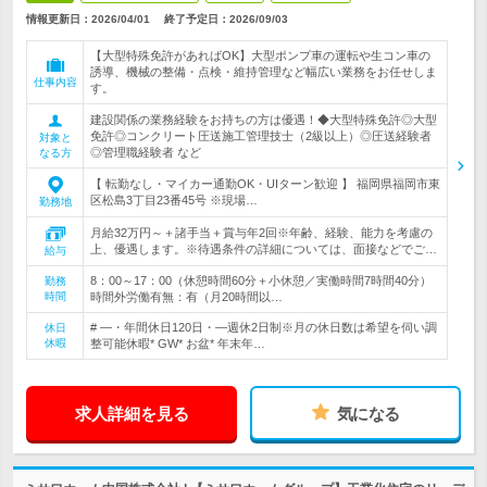
情報更新日：2026/04/01
終了予定日：
2026/09/03
【大型特殊免許があればOK】大型ポンプ車の運転や生コン車の
誘導、機械の整備・点検・維持管理など幅広い業務をお任せしま
仕事内容
す。
建設関係の業務経験をお持ちの方は優遇！◆大型特殊免許◎大型
免許◎コンクリート圧送施工管理技士（2級以上）◎圧送経験者
対象と
◎管理職経験者 など
なる方
【 転勤なし・マイカー通勤OK・UIターン歓迎 】 福岡県福岡市東
区松島3丁目23番45号 ※現場…
勤務地
月給32万円～＋諸手当＋賞与年2回※年齢、経験、能力を考慮の
上、優遇します。※待遇条件の詳細については、面接などでご…
給与
8：00～17：00（休憩時間60分＋小休憩／実働時間7時間40分）
勤務
時間
時間外労働有無：有（月20時間以…
# ―・年間休日120日・―週休2日制※月の休日数は希望を伺い調
休日
休暇
整可能休暇* GW* お盆* 年末年…
求人詳細を見る
気になる