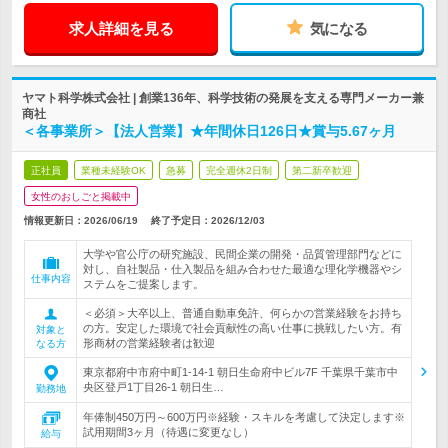
求人詳細を見る
気になる
ヤマト科学株式会社 | 創業136年、科学技術の発展を支える専門メーカー兼
商社
＜各事業所＞【法人営業】★年間休日126日★賞与5.67ヶ月
正社員
業種未経験OK
急募
完全週休2日制
第二新卒歓迎
女性のおしごと掲載中
情報更新日：2026/06/19
終了予定日：
2026/12/03
大学や官公庁の研究施設、民間企業の開発・品質管理部門などに
対し、自社製品・仕入製品を組み合わせた最適な理化学機器やシ
仕事内容
ステムをご提案します。
＜必須＞大卒以上、普通自動車免許、何らかの営業経験をお持ち
の方。安定した環境で社会貢献性の高い仕事に挑戦したい方。有
対象と
形商材の営業経験者は歓迎
なる方
東京都府中市府中町1-14-1 朝日生命府中ビル7F 千葉県千葉市中
央区登戸1丁目26-1 朝日生…
勤務地
年俸制450万円～600万円※経験・スキルを考慮して決定します※
試用期間3ヶ月（待遇に変更なし）
給与