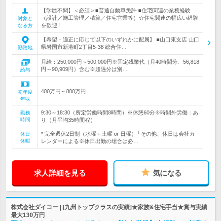
【学歴不問】＜必須＞■普通自動車免許 ■住宅関連の業務経験
（設計／施工管理／積算／住宅営業等）☆住宅関連の幅広い経験
対象と
を歓迎！
なる方
【希望・適正に応じて以下のいずれかに配属】 ■山口東支店 山口
県岩国市新港町2丁目5-38 総合住…
勤務地
月給：250,000円～500,000円※固定残業代（月40時間分、56,818
円～90,909円）含む※超過分は別…
給与
400万円～800万円
初年度
年収
9:30～18:30（所定労働時間8時間）※休憩60分※時間外労働：あ
勤務
時間
り（月平均35時間程）
* 完全週休2日制（水曜＋土曜 or 日曜）└その他、休日は会社カ
休日
休暇
レンダーによる※休日出勤の場合は必…
求人詳細を見る
気になる
株式会社ダイコー | [九州トップクラスの実績]★家族&住宅手当★賞与実績
最大130万円