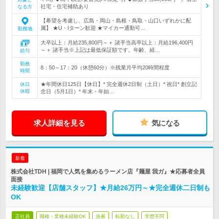
社宅・住宅補助あり
なる方
【希望を考慮し、広島・岡山・島根・鳥取・山口いずれかに配
属】 ★U・Iターン歓迎 ★マイカー通勤可…
勤務地
大卒以上：月給235,800円～＋ 諸手当高卒以上：月給196,400円
～＋ 諸手当※上記は最低保証額です。年齢、経…
給与
勤務
8：50～17：20（休憩60分）※残業月平均20時間程度
時間
★年間休日125日【休日】* 完全週休2日制（土日）* 祝日* 創立記
休日
休暇
念日（5月1日）* 年末・年始…
求人詳細を見る
気になる
新着
株式会社TDH | 福岡で人気を集めるラーメン店『麺屋 我ガ』★応募者全員
面接
未経験歓迎【店舗スタッフ】★月給26万円～★完全週休二日制も
OK
正社員
職種・業種未経験OK
急募
転勤なし
学歴不問