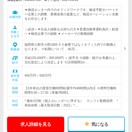
▼物流センター内でのオフィスワークです。輸送手配やパートナ
ー企業との調整、業務改善の提案など、物流オペレーション全般
仕事内容
をお任せします。
＜必須＞▼社会人経験をお持ちの方▼普通自動車運転免許＜歓迎
対象と
＞▼物流企業での経験 ▼メーカーでの勤務経験
なる方
福岡県小郡市小郡1665-3 ※倉庫ではなくオフィス内での勤務と
なります。 ※転勤について …転宅…
勤務地
月給220,000円～300,000円 ＋ 諸手当 ※経験・能力を考慮の上、
当社規定により決定します ※試用期間3か…
給与
400万円～500万円
初年度
年収
【1年単位の変形労働時間制(週平均40時間以内)】※標準労働時
勤務
時間
間帯9:00～17:30（実働7時間3…
* 週休2日制（個人カレンダーに準ずる） ※シフト勤務採用 *
休日
休暇
有給休暇（最大取得日数：25日）*…
求人詳細を見る
気になる