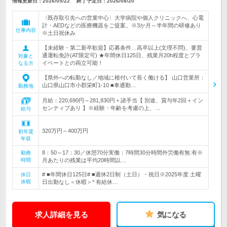
情報更新日：2026/05/22
終了予定日：
2026/08/20
〈既存取引先への営業中心〉大学病院や個人クリニックへ、心電
計・AEDなどの医療機器をご提案。※3か月～半年間の研修あり
仕事内容
※土日祝休み
【未経験・第二新卒歓迎】応募条件…高卒以上(文理不問)、要普
通運転免許(AT限定可) ★年間休日125日、残業月20h程度とプラ
対象と
イベートとの両立可能！
なる方
【県外への転勤なし／地域に根付いて長く働ける】 山口営業所：
山口県山口市小郡栄町1-10 ■車通勤…
勤務地
月給：220,690円～281,830円＋諸手当【 別途、賞与年2回＋イン
センティブあり 】※経験・年齢を考慮の上、…
給与
320万円～400万円
初年度
年収
8：50～17：30／休憩70分実働：7時間30分時間外労働有無:有※
勤務
時間
月あたりの残業は平均20時間以…
# ■年間休日125日# ■週休2日制（土日）・祝日※2025年度 土曜
休日
休暇
日出勤なし＜休暇＞* 有給休…
求人詳細を見る
気になる