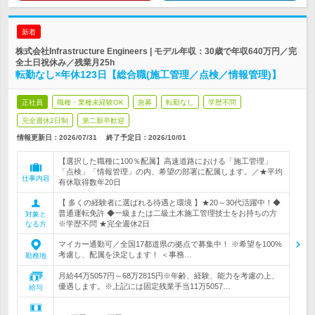
新着
株式会社Infrastructure Engineers | モデル年収：30歳で年収640万円／完
全土日祝休み／残業月25h
転勤なし×年休123日【総合職(施工管理／点検／情報管理)】
正社員
職種・業種未経験OK
急募
転勤なし
学歴不問
完全週休2日制
第二新卒歓迎
情報更新日：2026/07/31
終了予定日：
2026/10/01
【選択した職種に100％配属】高速道路における「施工管理」
「点検」「情報管理」の内、希望の部署に配属します。／★平均
仕事内容
有休取得数年20日
【 多くの経験者に選ばれる待遇と環境 】★20～30代活躍中！◆
普通運転免許 ◆一級または二級土木施工管理技士をお持ちの方
対象と
※学歴不問 ★完全週休2日
なる方
マイカー通勤可／全国17都道県の拠点で募集中！ ※希望を100%
考慮し、配属を決定します！ ＜事務…
勤務地
月給44万5057円～68万2815円※年齢、経験、能力を考慮の上、
優遇します。※上記には固定残業手当11万5057…
給与