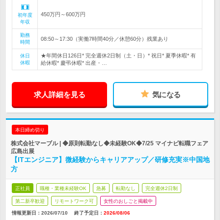
450万円～600万円
初年度
年収
勤務
08:50～17:30（実働7時間40分／休憩60分）残業あり
時間
★年間休日126日* 完全週休2日制（土・日）* 祝日* 夏季休暇* 有
休日
休暇
給休暇* 慶弔休暇* 出産・…
求人詳細を見る
気になる
本日締め切り
株式会社マーブル | ◆原則転勤なし◆未経験OK◆7/25 マイナビ転職フェア
広島出展
【ITエンジニア】微経験からキャリアアップ／研修充実※中国地
方
正社員
職種・業種未経験OK
急募
転勤なし
完全週休2日制
第二新卒歓迎
リモートワーク可
女性のおしごと掲載中
情報更新日：2026/07/10
終了予定日：
2026/08/06