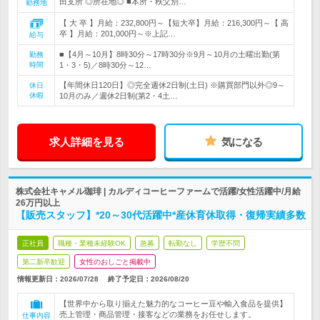
田支所 ◎所在地◎ ■本所・秩父別…
勤務地
【 大 卒 】月給：232,800円～【短大卒】月給：216,300円～【 高
卒 】月給：201,000円～※上記…
給与
■【4月～10月】8時30分～17時30分※9月～10月の土曜出勤(第
勤務
時間
1・3・5)／8時30分～12…
【年間休日120日】◎完全週休2日制(土日) ※購買部門以外◎9～
休日
休暇
10月のみ／週休2日制(第2・4土…
求人詳細を見る
気になる
株式会社キャメル珈琲 | カルディコーヒーファームで活躍/女性活躍中/月給
26万円以上
【販売スタッフ】*20～30代活躍中*産休育休取得・復帰実績多数
正社員
職種・業種未経験OK
急募
転勤なし
学歴不問
第二新卒歓迎
女性のおしごと掲載中
情報更新日：2026/07/28
終了予定日：
2026/08/20
【世界中から取り揃えた魅力的なコーヒー豆や輸入食品を提供】
売上管理・商品管理・接客などの業務をお任せします。
仕事内容