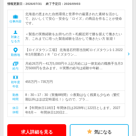
情報更新日：2026/07/31
終了予定日：
2026/09/03
北海道の恵まれた自然環境と世界中の厳選された素材を活かし
て、おいしくて安心・安全な「ロイズ」の商品を作ることが使命
仕事内容
です。
＜製造の実務経験をお持ちの方＞札幌近郊で腰を据えて働きたい
対象と
方、これまでに培った製造経験を活かして働きたい方 歓迎！
なる方
【ロイズタウン工場】 北海道石狩郡当別町ロイズタウン1-1 2022
年3月開業のＪＲ『ロイズタウン…
勤務地
月給26万円～41万5,000円※上記月給には一律支給の職務手当月3
万5000円を含みます。※実際の給与は経験や年齢…
給与
455万円～735万円
初年度
年収
8：30～17：30（実働8時間）☆夜勤はなく残業も少なめ（繁忙
勤務
時間
期以外はほぼ定時退社！）なので、プラ…
# 【年間休日118日】年間休日は2028年に122日とします。2027
休日
休暇
年8月～ 年間休日120日2…
求人詳細を見る
気になる