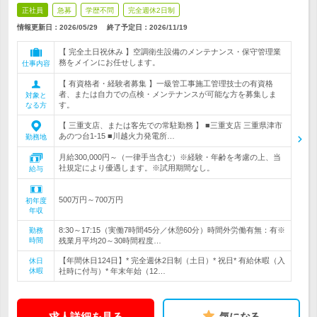
正社員
急募
学歴不問
完全週休2日制
情報更新日：2026/05/29
終了予定日：
2026/11/19
【 完全土日祝休み 】空調衛生設備のメンテナンス・保守管理業
務をメインにお任せします。
仕事内容
【 有資格者・経験者募集 】一級管工事施工管理技士の有資格
者、または自力での点検・メンテナンスが可能な方を募集しま
対象と
す。
なる方
【 三重支店、または客先での常駐勤務 】 ■三重支店 三重県津市
あのつ台1-15 ■川越火力発電所…
勤務地
月給300,000円～（一律手当含む）※経験・年齢を考慮の上、当
社規定により優遇します。※試用期間なし。
給与
500万円～700万円
初年度
年収
8:30～17:15（実働7時間45分／休憩60分）時間外労働有無：有※
勤務
時間
残業月平均20～30時間程度…
【年間休日124日】* 完全週休2日制（土日）* 祝日* 有給休暇（入
休日
休暇
社時に付与）* 年末年始（12…
求人詳細を見る
気になる