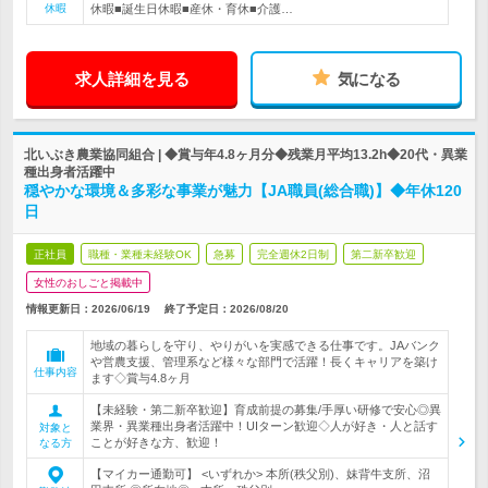
休暇
休暇■誕生日休暇■産休・育休■介護…
求人詳細を見る
気になる
北いぶき農業協同組合 | ◆賞与年4.8ヶ月分◆残業月平均13.2h◆20代・異業
種出身者活躍中
穏やかな環境＆多彩な事業が魅力【JA職員(総合職)】◆年休120
日
正社員
職種・業種未経験OK
急募
完全週休2日制
第二新卒歓迎
女性のおしごと掲載中
情報更新日：2026/06/19
終了予定日：
2026/08/20
地域の暮らしを守り、やりがいを実感できる仕事です。JAバンク
や営農支援、管理系など様々な部門で活躍！長くキャリアを築け
仕事内容
ます◇賞与4.8ヶ月
【未経験・第二新卒歓迎】育成前提の募集/手厚い研修で安心◎異
業界・異業種出身者活躍中！UIターン歓迎◇人が好き・人と話す
対象と
ことが好きな方、歓迎！
なる方
【マイカー通勤可】 <いずれか> 本所(秩父別)、妹背牛支所、沼