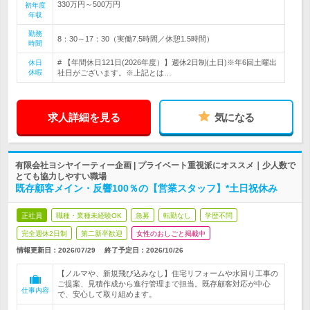
330万円～500万円
初年度
年収
勤務
8：30～17：30（実働7.5時間／休憩1.5時間）
時間
# 【年間休日121日(2026年度）】週休2日制(土日)※年6回土曜出
休日
休暇
社日がございます。※上記とは…
求人詳細を見る
気になる
有限会社ヨシヤイーティー企画 | プライベート重視派にオススメ｜少人数で
とても協力しやすい職場
既存顧客メイン・反響100％の【営業スタッフ】*土日祝休み
正社員
職種・業種未経験OK
急募
転勤なし
学歴不問
完全週休2日制
第二新卒歓迎
女性のおしごと掲載中
情報更新日：2026/07/29
終了予定日：
2026/10/26
【ノルマや、新規飛び込みなし】住宅リフォームや水回り工事の
ご提案、見積作成から進行管理まで担当。既存顧客対応が中心
仕事内容
で、安心して取り組めます。