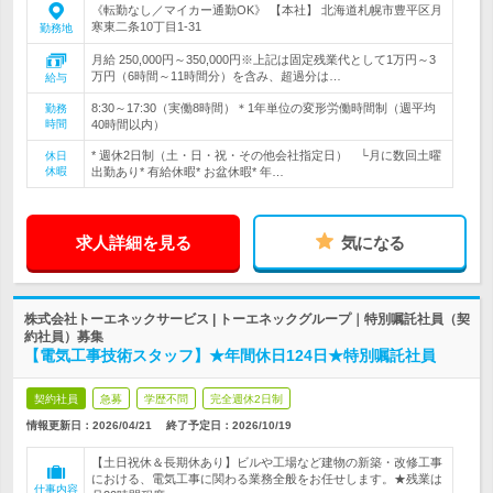
《転勤なし／マイカー通勤OK》 【本社】 北海道札幌市豊平区月
寒東二条10丁目1-31
勤務地
月給 250,000円～350,000円※上記は固定残業代として1万円～3
万円（6時間～11時間分）を含み、超過分は…
給与
8:30～17:30（実働8時間）＊1年単位の変形労働時間制（週平均
勤務
時間
40時間以内）
* 週休2日制（土・日・祝・その他会社指定日） └月に数回土曜
休日
休暇
出勤あり* 有給休暇* お盆休暇* 年…
求人詳細を見る
気になる
株式会社トーエネックサービス | トーエネックグループ｜特別嘱託社員（契
約社員）募集
【電気工事技術スタッフ】★年間休日124日★特別嘱託社員
契約社員
急募
学歴不問
完全週休2日制
情報更新日：2026/04/21
終了予定日：
2026/10/19
【土日祝休＆長期休あり】ビルや工場など建物の新築・改修工事
における、電気工事に関わる業務全般をお任せします。★残業は
仕事内容