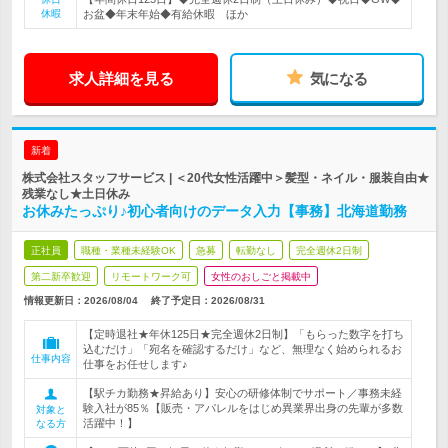
休暇
お盆◆年末年始◆有給休暇 ほか
求人詳細を見る
気になる
新着
株式会社スタッフサービス | ＜20代女性活躍中＞髪型・ネイル・服装自由★
残業なし★土日休み
お休みたっぷり♪初心者向けのデータ入力【事務】北海道勤務
正社員
職種・業種未経験OK
急募
転勤なし
完全週休2日制
第二新卒歓迎
リモートワーク可
女性のおしごと掲載中
情報更新日：2026/08/04
終了予定日：
2026/08/31
【定時退社★年休125日★完全週休2日制】「もらった数字を打ち
込むだけ」「宛名を確認するだけ」など、無理なく始められるお
仕事内容
仕事をお任せします♪
【駅チカ勤務★昇給あり】安心の研修体制でサポート／事務未経
験入社が85％【販売・アパレルをはじめ異業界出身の先輩が多数
対象と
活躍中！】
なる方