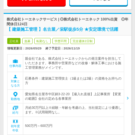
株式会社トーエネックサービス | ◎株式会社トーエネック 100%出資 ◎年
間休日124日
【 建築施工管理 】名古屋／栄駅徒歩5分 ★安定環境で活躍
正社員
急募
転勤なし
学歴不問
完全週休2日制
情報更新日：2026/05/29
終了予定日：
2026/11/19
親会社である、株式会社トーエネックからの発注案件を担当して
いただきます。事務所や営業所などの改修・解体工事における施
仕事内容
工管理業務がメインです。
応募条件：建築施工管理技士（1級または2級）の資格をお持ちの
対象と
方
なる方
愛知県名古屋市中区錦3-22-20 【雇入れ直後】上記事業所 【変更
の範囲】会社の定める各事業所
勤務地
月給30万円以上※経験・年齢を考慮の上、当社規定により優遇し
ます。※試用期間なし。
給与
500万円～600万円
初年度
年収