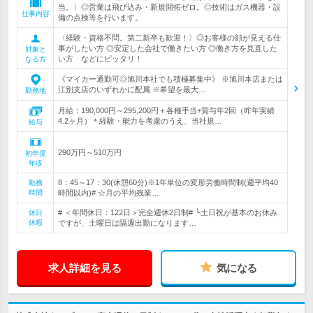
当。〉◎営業は飛び込み・新規開拓ゼロ。◎技術はガス機器・設
仕事内容
備の点検等を行います。
〈経験・資格不問。第二新卒も歓迎！〉◎お客様の顔が見える仕
事がしたい方 ◎安定した会社で働きたい方 ◎働き方を見直した
対象と
い方 などにピッタリ！
なる方
《マイカー通勤可◎旭川本社でも積極募集中》 ※旭川本店または
江別支店のいずれかに配属 ※希望を最大…
勤務地
月給：190,000円～295,200円＋各種手当+賞与年2回（昨年実績
4.2ヶ月）＊経験・能力を考慮のうえ、当社規…
給与
290万円～510万円
初年度
年収
8：45～17：30(休憩60分)※1年単位の変形労働時間制(週平均40
勤務
時間
時間以内)# ☆月の平均残業…
# ＜年間休日：122日＞完全週休2日制# └土日祝が基本のお休み
休日
休暇
ですが、土曜日は隔週出勤になります…
求人詳細を見る
気になる