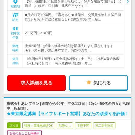
【WEB面接1回／転居を伴う転勤なし／好きな場所で働ける】 北
海道（札幌市、江別市、北広島市など）…
勤務地
■月給17万4000円～【賞与あり★残業代・交通費支給】※試用期
間3ヶ月あり(待遇に変動なし)（2027年3月専・短…
給与
210万円～310万円
初年度
年収
実働8時間 （始業・終業の時刻は配属先により異なります）
勤務
時間
★9：00～18：00が基本です。時間帯の希…
《年間休日125日》●完全週休2日制（土、日）、祝日●有給休暇
休日
休暇
（入社時に付与） 有休取得平均日数：年…
求人詳細を見る
気になる
株式会社あいプラン | 創業から60年｜年休113日｜20代～50代の男女が活躍
中｜転勤無し
★東京限定募集【ライフサポート営業】あなたの頑張りを評価！
正社員
職種・業種未経験OK
転勤なし
学歴不問
第二新卒歓迎
女性のおしごと掲載中