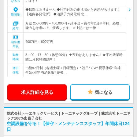
います♪
なる方
◆転勤はありません ◆社宅付近の乗り場から送迎があります！
【道内各発電所】 ◆泊原子力発電所 北…
勤務地
月給 250,000円～450,000円＋諸手当＋賞与年2回※年齢、経験、
能力を考慮の上、優遇します。※上記には一律…
給与
400万円～600万円
初年度
年収
8：00～17：30（休憩90分）★夜勤はありません！★平均残業時
勤務
時間
間は月10時間以内！
* 週休2日制（各週土曜＋日曜固定）* 祝日* GW* 夏季休暇* 年末
休日
休暇
年始休暇* 有給休暇* 慶弔…
求人詳細を見る
気になる
株式会社トーエネックサービス | トーエネックグループ｜株式会社トーエネ
ック100%出資子会社
空調設備を守る！【保守・メンテナンススタッフ】年間休日124
日