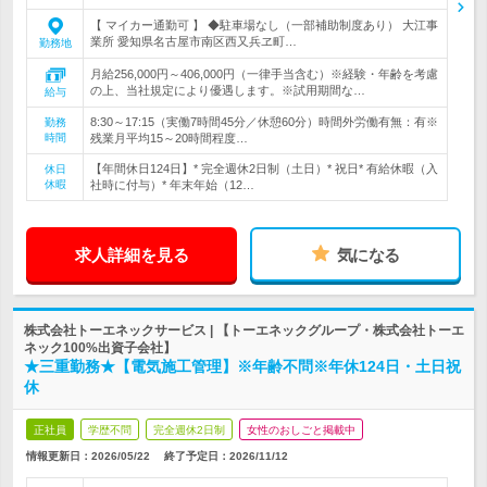
【 マイカー通勤可 】 ◆駐車場なし（一部補助制度あり） 大江事
業所 愛知県名古屋市南区西又兵ヱ町…
勤務地
月給256,000円～406,000円（一律手当含む）※経験・年齢を考慮
の上、当社規定により優遇します。※試用期間な…
給与
8:30～17:15（実働7時間45分／休憩60分）時間外労働有無：有※
勤務
時間
残業月平均15～20時間程度…
【年間休日124日】* 完全週休2日制（土日）* 祝日* 有給休暇（入
休日
休暇
社時に付与）* 年末年始（12…
求人詳細を見る
気になる
株式会社トーエネックサービス | 【トーエネックグループ・株式会社トーエ
ネック100%出資子会社】
★三重勤務★【電気施工管理】※年齢不問※年休124日・土日祝
休
正社員
学歴不問
完全週休2日制
女性のおしごと掲載中
情報更新日：2026/05/22
終了予定日：
2026/11/12