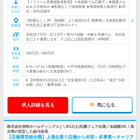
【リフォーム営業経験者歓迎】※未経験でも応募可｜★残業少な
め＆土日祝休み ★転勤なしで地域密着 ★長期休暇も取得可 ★20
対象と
代～30代活躍中
なる方
【転勤なし｜JR「苗穂駅」より徒歩5分】 勤務地／北海道札幌市
中央区北三条東13丁目99-6ステー…
勤務地
月給26.7万円～37.1万円＋賞与※経験・年齢を考慮の上、当社規
定により優遇します。※上記には固定残業代（40時間…
給与
320万円～500万円
初年度
年収
8:15～17:15（実働8時間）※平均残業時間は：月10～20時間以下
勤務
時間
※業務が終わり次第退勤OKで…
# 【年間休日120日以上】* 完全週休2日（土日休み）* 祝日* GW
休日
休暇
休暇（4日）* 夏季休暇（6…
求人詳細を見る
気になる
株式会社伸和ホールディングス | ＼9/12(土)札幌フェア出展／未経験OK！高
水準の安定した給与体系
【店舗運営総合職】上場企業で店舗から本部～多事業へキャリア