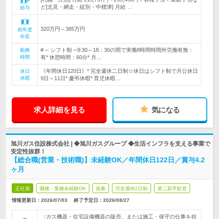
ど[北見・網走・紋別・中標津] 月給 …
給与
320万円～385万円
初年度
年収
# ─ シフト制 ─9:30～18：30の間で実働8時間時間外労働有無：
勤務
時間
有* 休憩時間：60分* 月…
《年間休日120日》* 完全週休二日制☆休日はシフト制で月公休日
休日
休暇
9日～11日* 慶弔休暇* 育児休暇…
求人詳細を見る
気になる
旭川ガス住設株式会社 | ◆旭川ガスグループ ◆生活インフラを支える事業で
安定性抜群！
【総合職(営業・技術職)】未経験OK／年間休日122日／賞与4.2
ヶ月
正社員
職種・業種未経験OK
急募
完全週休2日制
第二新卒歓迎
情報更新日：2026/07/03
終了予定日：
2026/08/27
〈ガス機器・住宅設備機器の販売、または施工・保守の仕事を担