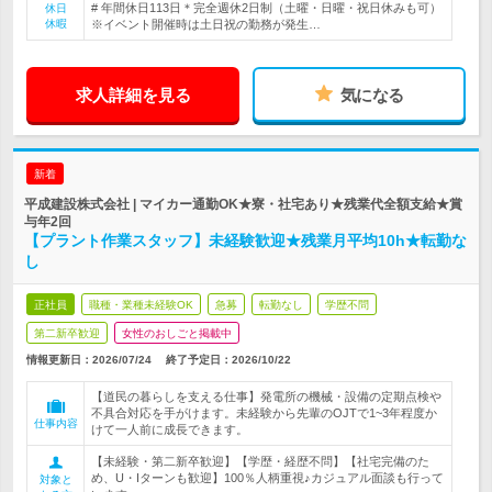
# 年間休日113日＊完全週休2日制（土曜・日曜・祝日休みも可）
休日
休暇
※イベント開催時は土日祝の勤務が発生…
求人詳細を見る
気になる
新着
平成建設株式会社 | マイカー通勤OK★寮・社宅あり★残業代全額支給★賞
与年2回
【プラント作業スタッフ】未経験歓迎★残業月平均10h★転勤な
し
正社員
職種・業種未経験OK
急募
転勤なし
学歴不問
第二新卒歓迎
女性のおしごと掲載中
情報更新日：2026/07/24
終了予定日：
2026/10/22
【道民の暮らしを支える仕事】発電所の機械・設備の定期点検や
不具合対応を手がけます。未経験から先輩のOJTで1~3年程度か
仕事内容
けて一人前に成長できます。
【未経験・第二新卒歓迎】【学歴・経歴不問】【社宅完備のた
め、U・Iターンも歓迎】100％人柄重視♪カジュアル面談も行って
対象と