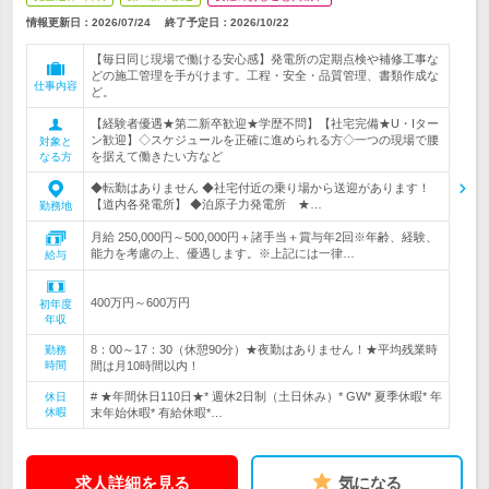
情報更新日：2026/07/24
終了予定日：
2026/10/22
【毎日同じ現場で働ける安心感】発電所の定期点検や補修工事な
どの施工管理を手がけます。工程・安全・品質管理、書類作成な
仕事内容
ど。
【経験者優遇★第二新卒歓迎★学歴不問】【社宅完備★U・Iター
ン歓迎】◇スケジュールを正確に進められる方◇一つの現場で腰
対象と
を据えて働きたい方など
なる方
◆転勤はありません ◆社宅付近の乗り場から送迎があります！
【道内各発電所】 ◆泊原子力発電所 ★…
勤務地
月給 250,000円～500,000円＋諸手当＋賞与年2回※年齢、経験、
能力を考慮の上、優遇します。※上記には一律…
給与
400万円～600万円
初年度
年収
8：00～17：30（休憩90分）★夜勤はありません！★平均残業時
勤務
時間
間は月10時間以内！
# ★年間休日110日★* 週休2日制（土日休み）* GW* 夏季休暇* 年
休日
休暇
末年始休暇* 有給休暇*…
求人詳細を見る
気になる