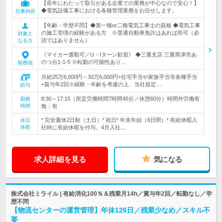
【長年にわたって取引がある企業での業務が中心なので安心！】
◆電気設備工事における各種管理業務をお任せします。
仕事内容
【年齢・学歴不問】◆第一種or二種電気工事士の資格 ◆電気工事
の施工管理の経験がある方 ※普通自動車免許はあれば尚可（必
対象と
須ではありません）
なる方
《マイカー通勤可／U・Iターン歓迎》 ◆三重支店 三重県津市あ
のつ台1-1-5 ※転勤の可能性あり…
勤務地
月給25万6,000円～30万6,000円+住宅手当や家族手当等各種手当
+賞与年2回※経験・年齢を考慮の上、当社規定…
給与
8:30～17:15（所定労働時間7時間45分／休憩60分）時間外労働有
勤務
時間
無：有
* 完全週休2日制（土日）* 祝日* 年末年始（6日間）* 有給休暇入
休日
休暇
社時に有給休暇を付与。4月入社…
求人詳細を見る
気になる
株式会社ミライル | 有給消化100％＆残業月14h／賞与年2回／転勤なし／学
歴不問
【物流センターの運営管理】年休126日／残業少なめ／スキル不
要