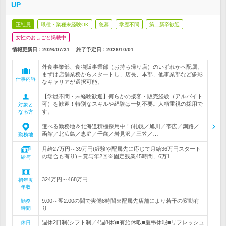
UP
正社員
職種・業種未経験OK
急募
学歴不問
第二新卒歓迎
女性のおしごと掲載中
情報更新日：2026/07/31
終了予定日：
2026/10/01
外食事業部、食物販事業部（お持ち帰り店）のいずれかへ配属。
まずは店舗業務からスタートし、店長、本部、他事業部など多彩
仕事内容
なキャリアが選択可能。
【学歴不問・未経験歓迎】何らかの接客・販売経験（アルバイト
可）を歓迎！特別なスキルや経験は一切不要。人柄重視の採用で
対象と
す。
なる方
選べる勤務地＆北海道積極採用中！(札幌／旭川／帯広／釧路／
函館／北広島／恵庭／千歳／岩見沢／三笠／…
勤務地
月給27万円～39万円(経験や配属先に応じて月給36万円スタート
の場合も有り)＋賞与年2回※固定残業45時間、6万1…
給与
324万円～468万円
初年度
年収
9:00～翌2:00の間で実働8時間※配属先店舗により若干の変動有
勤務
時間
り
週休2日制(シフト制／4週8休)■有給休暇■慶弔休暇■リフレッシュ
休日