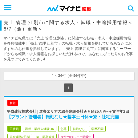
売上 管理 江別市に関する求人・転職・中途採用情報＜
8/7（金）更新＞
マイナビ転職では「売上 管理 江別市」に関連する転職・求人・中途採用情報
を多数掲載中!「売上 管理 江別市」の転職・求人情報を探しているあなたにお
すすめのお仕事を掲載しています。「売上 管理 江別市」に関連するキーワー
ドからも転職・求人情報をお探しいただけるので、あなたにぴったりのお仕事
を見つけてみてください!
1～34件 (全34件中)
1
新着
平成建設株式会社 | 道央エリアの総合建設会社★月給25万円~＋賞与年2回
【プラント管理者】転勤なし★基本土日休★寮・社宅完備
正社員
職種・業種未経験OK
急募
転勤なし
学歴不問
完全週休2日制
第二新卒歓迎
女性のおしごと掲載中