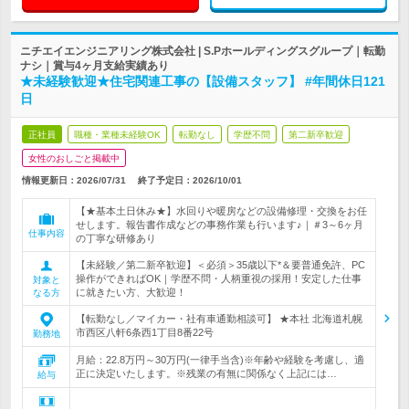
ニチエイエンジニアリング株式会社 | S.Pホールディングスグループ｜転勤
ナシ｜賞与4ヶ月支給実績あり
★未経験歓迎★住宅関連工事の【設備スタッフ】 #年間休日121
日
正社員
職種・業種未経験OK
転勤なし
学歴不問
第二新卒歓迎
女性のおしごと掲載中
情報更新日：2026/07/31
終了予定日：
2026/10/01
【★基本土日休み★】水回りや暖房などの設備修理・交換をお任
せします。報告書作成などの事務作業も行います♪｜＃3～6ヶ月
仕事内容
の丁寧な研修あり
【未経験／第二新卒歓迎】＜必須＞35歳以下*＆要普通免許、PC
操作ができればOK｜学歴不問・人柄重視の採用！安定した仕事
対象と
に就きたい方、大歓迎！
なる方
【転勤なし／マイカー・社有車通勤相談可】 ★本社 北海道札幌
市西区八軒6条西1丁目8番22号
勤務地
月給：22.8万円～30万円(一律手当含)※年齢や経験を考慮し、適
正に決定いたします。※残業の有無に関係なく上記には…
給与