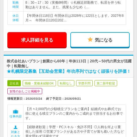
8：30～17：30（実働8時間）☆札幌近郊勤務で、転居を伴う転
勤務
時間
勤はありません。また、残業も少なめ（…
【年間休日118日】年間休日は2028年に122日とします。2027年8
休日
休暇
月～ 年間休日120日202…
求人詳細を見る
気になる
株式会社あいプラン | 創業から60年｜年休113日｜20代～50代の男女が活躍
中｜転勤無し
★札幌限定募集【互助会営業】年功序列ではなく頑張りを評価！
正社員
職種・業種未経験OK
転勤なし
学歴不問
第二新卒歓迎
女性のおしごと掲載中
情報更新日：2026/03/24
終了予定日：
2026/09/21
【月々2,000円の少額積立プランをご案内】結婚式やお葬式でお
得に使える積立プランのご案内からご成約まで担当するお仕事で
仕事内容
す。
【経験者歓迎｜学歴・PCスキル・免許不問】◎人柄を何より重
視した採用 ◎営業ブランクがある方や子育てが落ち着いた方など
対象と
男女問わず活躍中です
なる方