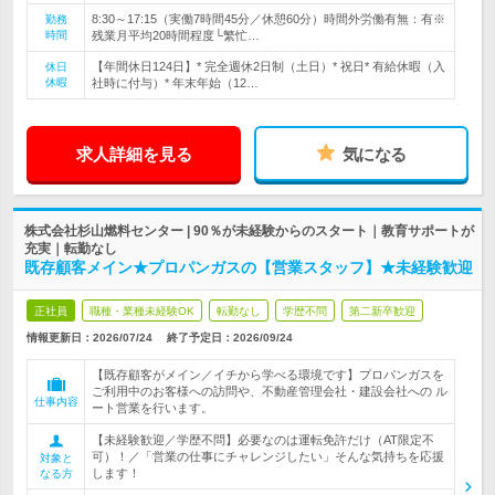
8:30～17:15（実働7時間45分／休憩60分）時間外労働有無：有※
勤務
時間
残業月平均20時間程度└繁忙…
【年間休日124日】* 完全週休2日制（土日）* 祝日* 有給休暇（入
休日
休暇
社時に付与）* 年末年始（12…
求人詳細を見る
気になる
株式会社杉山燃料センター | 90％が未経験からのスタート｜教育サポートが
充実｜転勤なし
既存顧客メイン★プロパンガスの【営業スタッフ】★未経験歓迎
正社員
職種・業種未経験OK
転勤なし
学歴不問
第二新卒歓迎
情報更新日：2026/07/24
終了予定日：
2026/09/24
【既存顧客がメイン／イチから学べる環境です】プロパンガスを
ご利用中のお客様への訪問や、不動産管理会社・建設会社への ル
仕事内容
ート営業を行います。
【未経験歓迎／学歴不問】必要なのは運転免許だけ（AT限定不
可）！／「営業の仕事にチャレンジしたい」そんな気持ちを応援
対象と
します！
なる方