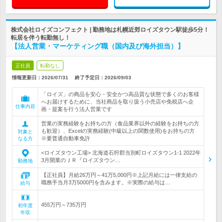
株式会社ロイズコンフェクト | 勤務地は札幌近郊ロイズタウン駅徒歩5分！
転居を伴う転勤無し！
【法人営業・マーケティング職（国内及び海外担当）】
正社員
転勤なし
情報更新日：2026/07/31
終了予定日：
2026/09/03
「ロイズ」の商品を安心・安全かつ高品質な状態で多くのお客様
へお届けするために、当社商品を取り扱う小売店や免税店へ企
仕事内容
画・提案を行う法人営業です
営業の実務経験をお持ちの方（食品業界以外の経験をお持ちの方
も歓迎）、Excelの実務経験(中級以上の関数使用)をお持ちの方
対象と
※要普通自動車免許
なる方
<ロイズタウン工場> 北海道石狩郡当別町ロイズタウン1-1 2022年
3月開業のＪＲ『ロイズタウン…
勤務地
【正社員】月給26万円～41万5,000円※上記月給には一律支給の
職務手当月3万5000円を含みます。※実際の給与は…
給与
455万円～735万円
初年度
年収