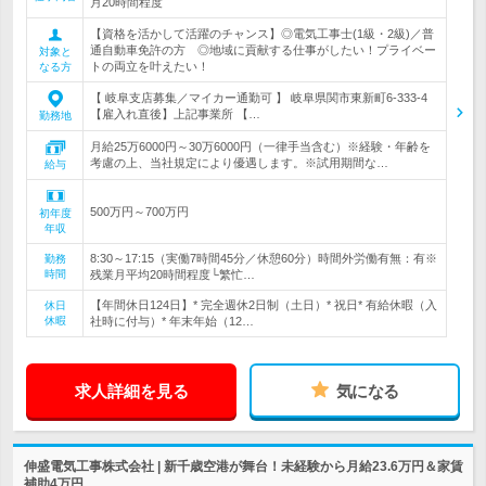
月20時間程度
【資格を活かして活躍のチャンス】◎電気工事士(1級・2級)／普
通自動車免許の方 ◎地域に貢献する仕事がしたい！プライベー
対象と
トの両立を叶えたい！
なる方
【 岐阜支店募集／マイカー通勤可 】 岐阜県関市東新町6-333-4
【雇入れ直後】上記事業所 【…
勤務地
月給25万6000円～30万6000円（一律手当含む）※経験・年齢を
考慮の上、当社規定により優遇します。※試用期間な…
給与
500万円～700万円
初年度
年収
8:30～17:15（実働7時間45分／休憩60分）時間外労働有無：有※
勤務
時間
残業月平均20時間程度└繁忙…
【年間休日124日】* 完全週休2日制（土日）* 祝日* 有給休暇（入
休日
休暇
社時に付与）* 年末年始（12…
求人詳細を見る
気になる
伸盛電気工事株式会社 | 新千歳空港が舞台！未経験から月給23.6万円＆家賃
補助4万円