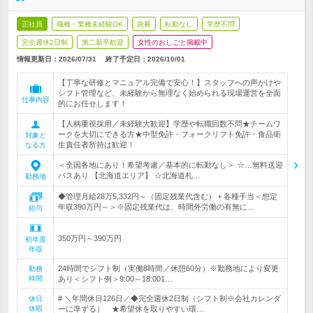
正社員
職種・業種未経験OK
急募
転勤なし
学歴不問
完全週休2日制
第二新卒歓迎
女性のおしごと掲載中
情報更新日：2026/07/31
終了予定日：
2026/10/01
【丁寧な研修とマニュアル完備で安心！】スタッフへの声かけや
シフト管理など、未経験から無理なく始められる現場運営を全面
仕事内容
的にお任せします！
【人柄重視採用／未経験大歓迎】学歴や転職回数不問★チームワ
ークを大切にできる方★中型免許・フォークリフト免許・食品衛
対象と
生責任者所持は歓迎！
なる方
＜全国各地にあり！希望考慮／基本的に転勤なし＞ ☆…無料送迎
バスあり 【北海道エリア】 ☆北海道札…
勤務地
◆管理月給28万5,332円～（固定残業代含む）＋各種手当＜想定
年収390万円～＞※固定残業代は、時間外労働の有無に…
給与
350万円～390万円
初年度
年収
24時間でシフト制（実働8時間／休憩60分）※勤務地により変更
勤務
時間
あり＜シフト例＞9:00～18:001…
# ＼年間休日126日／◆完全週休2日制（シフト制※会社カレンダ
休日
休暇
ーに準ずる） ★希望休を取りやすい環…