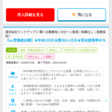
求人詳細を見る
気になる
株式会社リンクアップ | <選べる勤務地｜UIターン歓迎｜転勤なし｜面接保
証>
【au営業総合職】★年休120日★賞与4ヵ月分★育休復帰率90％
正社員
職種・業種未経験OK
転勤なし
学歴不問
完全週休2日制
第二新卒歓迎
女性のおしごと掲載中
情報更新日：2026/07/28
終了予定日：
2027/01/18
《KDDI販売代理店としてサービスを提案》お客様とのコミュニ
ケーションからお客様がまだ知らない「auの良さ」を伝え一人で
仕事内容
も多くのファンを増やします
《未経験歓迎＆面接保証》さまざまな業界から転職してきた先輩
たちが活躍中◎｜従業員ではなく一緒に働く『仲間』を探してい
対象と
ます◎｜◎45歳以下の方*
なる方
《ご希望に合わせて札幌・江別・北見・網走・紋別・中標津の店
舗に配属》 【au Style 札幌西町…
勤務地
[札幌・江別] 月給 215,757円～253,450円＋各種手当＋業績手当な