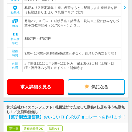
札幌エリア限定募集！ ※ご希望をもとに配属します ※転居を伴
う転勤はありません ▼札幌エリア（北海…
勤務地
月給238,100円～ ＋ 成績手当 + 諸手当 + 賞与※上記にはみなし残
業手当42時間分（56,700円～）が含…
給与
380万円～570万円
初年度
年収
勤務
9:00～18:00(休憩1時間)※残業も少なく、育児との両立も可能！
時間
# 年間休日113日＊月8～12日休み、完全週休2日制（土曜・日
休日
休暇
曜・祝日休みも可）※イベント開催時は…
求人詳細を見る
気になる
株式会社ロイズコンフェクト | 札幌近郊で安定した勤務&転居を伴う転勤無
し！／交替勤務無し！
【菓子製造運営職】おいしいロイズのチョコレートを作ります！
正社員
業種未経験OK
転勤なし