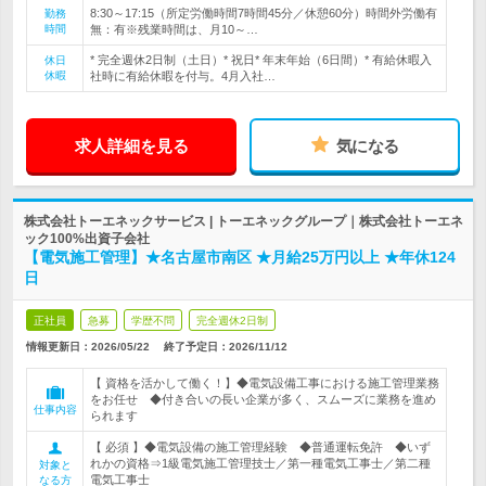
8:30～17:15（所定労働時間7時間45分／休憩60分）時間外労働有
勤務
時間
無：有※残業時間は、月10～…
* 完全週休2日制（土日）* 祝日* 年末年始（6日間）* 有給休暇入
休日
休暇
社時に有給休暇を付与。4月入社…
求人詳細を見る
気になる
株式会社トーエネックサービス | トーエネックグループ｜株式会社トーエネ
ック100%出資子会社
【電気施工管理】★名古屋市南区 ★月給25万円以上 ★年休124
日
正社員
急募
学歴不問
完全週休2日制
情報更新日：2026/05/22
終了予定日：
2026/11/12
【 資格を活かして働く！】◆電気設備工事における施工管理業務
をお任せ ◆付き合いの長い企業が多く、スムーズに業務を進め
仕事内容
られます
【 必須 】◆電気設備の施工管理経験 ◆普通運転免許 ◆いず
れかの資格⇒1級電気施工管理技士／第一種電気工事士／第二種
対象と
電気工事士
なる方