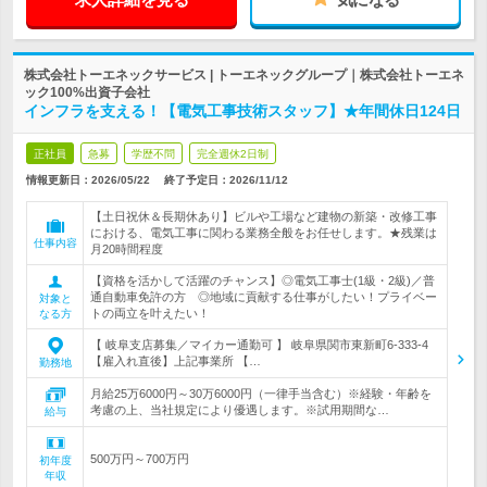
株式会社トーエネックサービス | トーエネックグループ｜株式会社トーエネ
ック100%出資子会社
インフラを支える！【電気工事技術スタッフ】★年間休日124日
正社員
急募
学歴不問
完全週休2日制
情報更新日：2026/05/22
終了予定日：
2026/11/12
【土日祝休＆長期休あり】ビルや工場など建物の新築・改修工事
における、電気工事に関わる業務全般をお任せします。★残業は
仕事内容
月20時間程度
【資格を活かして活躍のチャンス】◎電気工事士(1級・2級)／普
通自動車免許の方 ◎地域に貢献する仕事がしたい！プライベー
対象と
トの両立を叶えたい！
なる方
【 岐阜支店募集／マイカー通勤可 】 岐阜県関市東新町6-333-4
【雇入れ直後】上記事業所 【…
勤務地
月給25万6000円～30万6000円（一律手当含む）※経験・年齢を
考慮の上、当社規定により優遇します。※試用期間な…
給与
500万円～700万円
初年度
年収