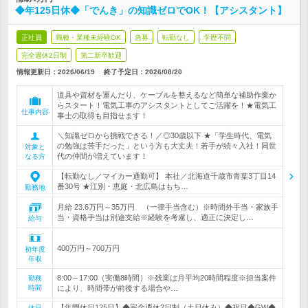
◆年125日休◆「でんき」の知識ゼロでOK！【アシスタント】
正社員
職種・業種未経験OK
急募
転勤なし
学歴不問
完全週休2日制
第二新卒歓迎
情報更新日：2026/06/19
終了予定日：
2026/08/20
道具や資材を運んだり、ケーブルを整えるなど簡単な補助作業か
らスタート！電気工事のアシスタントとしてご活躍を！★電気工
仕事内容
事士の取得も目指せます！
＼知識ゼロから挑戦できる！／◎30歳以下 ★「学生時代、電気
の勉強は苦手だった」という方も大丈夫！若手が続々入社！同世
対象と
代の仲間が増えています！
なる方
【転勤なし／マイカー通勤可】 本社／北海道千歳市青葉3丁目14
番30号 ★江別・恵庭・北広島はもち…
勤務地
月給 23.6万円～35万円 （一律手当含む）※時間外手当・家族手
当・資格手当は別途支給※経験を考慮し、適正に決定し…
給与
400万円～700万円
初年度
年収
8:00～17:00（実働8時間）※残業は月平均20時間程度※担当案件
勤務
時間
により、時間帯が前後する場合や…
【年間休日125日】◆完全週休2日制（土日休み）◆祝日◆GW◆
休日