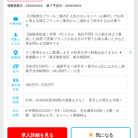
情報更新日：2026/03/24
終了予定日：
2026/09/21
【少額積立プランをご案内】人生のセレモニー（お葬式）でお得
に使える積立プランのご案内からご成約まで担当するお仕事で
仕事内容
す。
【経験者歓迎｜学歴・PCスキル・免許不問】◎人柄を何より重
視した採用 ◎営業ブランクがある方や子育てが落ち着いた方など
対象と
男女問わず活躍中です
なる方
※ご希望をもとに配属します ※転居を伴う転勤はありません ▼
首都圏エリア（東京都杉並区、東京都調布…
勤務地
月給253,100円～ ＋ 成績手当 + 諸手当 + 賞与※上記にはみなし残
業手当30時間分（46,200円～）が含…
給与
380万円～570万円
初年度
年収
勤務
9:00～18:00(休憩1時間)※残業も少なく、育児との両立も可能！
時間
# 年間休日113日＊月8～12日休み、完全週休2日制（土曜・日
休日
休暇
曜・祝日休みも可）※イベント開催時は…
求人詳細を見る
気になる