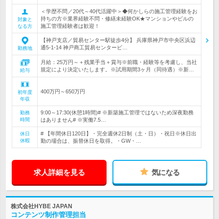
＜学歴不問／20代～40代活躍中＞◆何かしらの施工管理経験をお
持ちの方※業界経験不問・修繕未経験OK★マンションやビルの
対象と
施工管理経験者は歓迎！
なる方
【神戸支店／貿易センター駅徒歩4分】 兵庫県神戸市中央区浜辺
通5-1-14 神戸商工貿易センタービ…
勤務地
月給：25万円～＋残業手当＋賞与※前職・経験等を考慮し、当社
規定により決定いたします。※試用期間3ヶ月（同待遇）※新…
給与
400万円～650万円
初年度
年収
9:00～17:30(休憩1時間)# ※新築施工管理ではないため深夜勤務
勤務
時間
はありません# ※実働7.5…
# 【年間休日120日】・完全週休2日制（土・日）・祝日※休日出
休日
休暇
勤の場合は、振替休日を取得。・GW・…
求人詳細を見る
気になる
株式会社HYBE JAPAN
コンテンツ制作管理担当