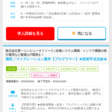
9：00～18：00（実働8時間）★残業は少なく、メリハリつけて
勤務
時間
働ける環境です。
# ＜年間休日125日＞* 完全週休2日制（土日休み）* 祝日* 夏季休
休日
休暇
暇* 年末年始休暇* 有給休…
求人詳細を見る
気になる
株式会社第一コンピュータリソース | 各種システム構築・インフラ構築の移
行運用など最適なIT環境を！
港区／マイグレーション案件【プログラマー】★技術手当支給★
正社員
急募
転勤なし
学歴不問
完全週休2日制
第二新卒歓迎
リモートワーク可
女性のおしごと掲載中
情報更新日：2026/05/01
終了予定日：
2026/10/29
自社内またはリモートでのプログラミング業務を担当し、物流や
商社向けのシステム開発を行います。 要件定義から運用・保守ま
仕事内容
で関与できる環境です。
【学歴不問】★経験者募集＜必須＞ プログラミングのご経験※使
用言語は問いません。RPGやCOBOLなどの経験者も活躍できま
対象と
す！