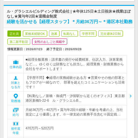
ル・グラシエルビルディング株式会社 | ★年休125日★土日祝休★残業ほぼ
なし★賞与年2回★退職金制度
経験を活かせる【経理スタッフ】＊月給36万円～＊港区本社勤務
正社員
業種未経験OK
急募
転勤なし
学歴不問
完全週休2日制
第二新卒歓迎
女性のおしごと掲載中
情報更新日：2026/07/23
終了予定日：
2026/09/28
■経理全般業務：請求書の発行や経費精算、仕訳入力、決算業務
など…。ゆくゆくは財務なども担当し、経理業務・財務業務から
仕事内容
会社をサポートします！
【学歴不問】◆経理の実務経験がある方 ★営業やその他の部署と
もフロアが一緒なので、 部署を超えたコミュニケーションも活発
対象と
です！
なる方
【転勤なし／新橋・御成門・汐留駅から近くのオフィス】 東京都
港区新橋5-22-6 ル・グラシエルB…
勤務地
月給36万円～40万円＋賞与年2回※経験・年齢を考慮の上、当社
規定により優遇します。※一律支給の業務手当含む※固定残…
給与
470万円～520万円
初年度
年収