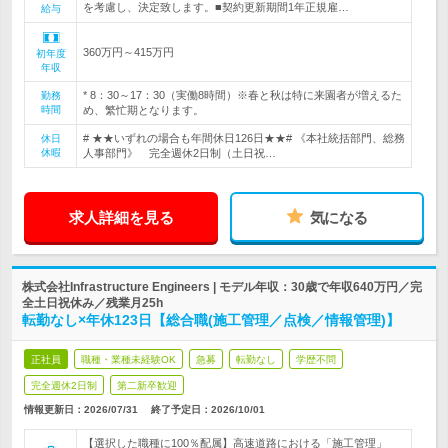
を考慮し、決定致します。■契約更新期間1年正規雇…
給与
360万円～415万円
初年度
年収
* 8：30～17：30（実働8時間）※春と秋は特に来園者が増えるた
勤務
時間
め、繁忙期となります。
# ★★いずれの場合も年間休日126日★★# 《本社統括部門、総務
休日
休暇
人事部門》 完全週休2日制（土日祝…
求人詳細を見る
気になる
株式会社Infrastructure Engineers | モデル年収：30歳で年収640万円／完
全土日祝休み／残業月25h
転勤なし×年休123日【総合職(施工管理／点検／情報管理)】
正社員
職種・業種未経験OK
急募
転勤なし
学歴不問
完全週休2日制
第二新卒歓迎
情報更新日：2026/07/31
終了予定日：
2026/10/01
【選択した職種に100％配属】高速道路における「施工管理」