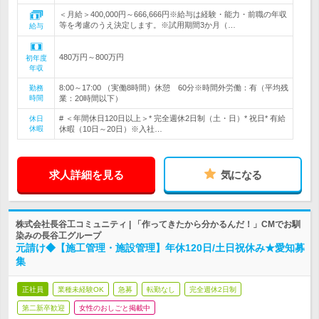
＜月給＞400,000円～666,666円※給与は経験・能力・前職の年収
等を考慮のうえ決定します。※試用期間3か月（…
給与
480万円～800万円
初年度
年収
8:00～17:00 （実働8時間）休憩 60分※時間外労働：有（平均残
勤務
時間
業：20時間以下）
# ＜年間休日120日以上＞* 完全週休2日制（土・日）* 祝日* 有給
休日
休暇
休暇（10日～20日）※入社…
求人詳細を見る
気になる
株式会社長谷工コミュニティ | 「作ってきたから分かるんだ！」CMでお馴
染みの長谷工グループ
元請け◆【施工管理・施設管理】年休120日/土日祝休み★愛知募
集
正社員
業種未経験OK
急募
転勤なし
完全週休2日制
第二新卒歓迎
女性のおしごと掲載中