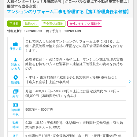
人和インターナショナル株式会社 | グローバルな視点で不動産事業を幅広く
展開する成長企業！
マンションのリフォーム工事を管理する【施工管理責任者候補】
正社員
転勤なし
完全週休2日制
女性のおしごと掲載中
情報更新日：2026/08/03
終了予定日：
2026/11/09
自社で購入した区分マンションのリフォーム工事における、工
程・品質管理や協力会社の手配などの施工管理業務全般をお任せ
仕事内容
します。
経験者歓迎！＜必須要件＞高卒以上、マンション施工管理の実務
経験をお持ちの方＜歓迎要件＞建築施工管理技士の資格をお持ち
対象と
の方
なる方
＜本社＞ 東京都港区浜松町2-7-1 第38荒井ビル6F ※転勤なし
【雇入れ直後】上記の事業所…
勤務地
月給：400,000円～500,000円※上記には固定残業代76,000円～
95,000円（30時間分/月）を含みま…
給与
500万円～800万円
初年度
年収
9:30～18:30（実働8時間、休憩60分）※時間外労働有無：有※始
勤務
時間
業時間を8:00～10:00の…
# 年間休日125日* 完全週休2日制（水・日）* 祝日* 夏季休暇* 年
休日