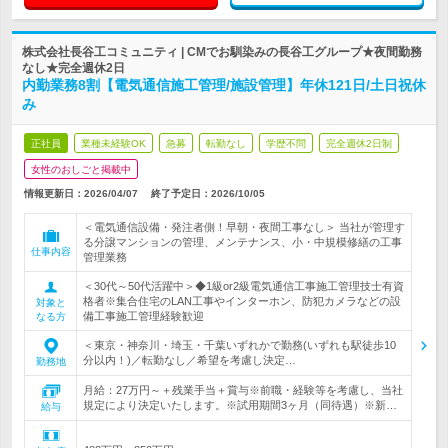
株式会社長谷工コミュニティ | CMでお馴染みの長谷工グループ★夜間勤務
なし★完全週休2日
内勤業務8割【電気通信施工管理/施設管理】年休121日/土日祝休
み
正社員
業種未経験OK
急募
転勤なし
学歴不問
完全週休2日制
女性のおしごと掲載中
情報更新日：2026/04/07
終了予定日：
2026/10/05
＜電気通信設備・発注者側！早朝・夜間工事なし＞ 当社が管理す
る分譲マンションの管理、メンテナンス、小・中規模修繕の工事
仕事内容
管理業務
＜30代～50代活躍中＞◆1級or2級電気通信工事施工管理技士有資
格者※集合住宅のLAN工事やインターホン、防犯カメラなどの設
対象と
備工事施工管理経験歓迎
なる方
＜東京・神奈川・埼玉・千葉いずれかで勤務(いずれも駅徒歩10
分以内！)／転勤なし／希望を考慮し決定…
勤務地
月給：27万円～＋残業手当＋賞与※前職・経験等を考慮し、当社
規定により決定いたします。※試用期間3ヶ月（同待遇）※新…
給与