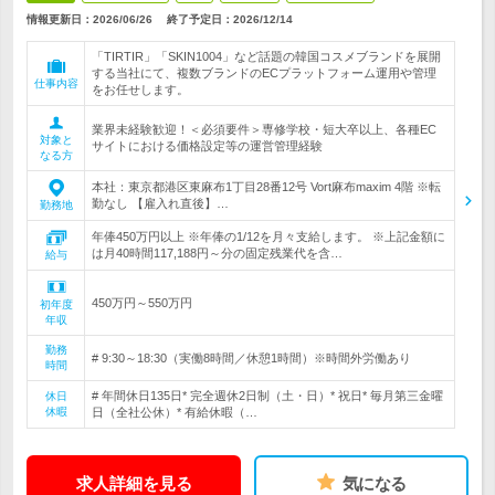
情報更新日：2026/06/26
終了予定日：
2026/12/14
「TIRTIR」「SKIN1004」など話題の韓国コスメブランドを展開
する当社にて、複数ブランドのECプラットフォーム運用や管理
仕事内容
をお任せします。
業界未経験歓迎！＜必須要件＞専修学校・短大卒以上、各種EC
対象と
サイトにおける価格設定等の運営管理経験
なる方
本社：東京都港区東麻布1丁目28番12号 Vort麻布maxim 4階 ※転
勤なし 【雇入れ直後】…
勤務地
年俸450万円以上 ※年俸の1/12を月々支給します。 ※上記金額に
は月40時間117,188円～分の固定残業代を含…
給与
450万円～550万円
初年度
年収
勤務
# 9:30～18:30（実働8時間／休憩1時間）※時間外労働あり
時間
# 年間休日135日* 完全週休2日制（土・日）* 祝日* 毎月第三金曜
休日
休暇
日（全社公休）* 有給休暇（…
求人詳細を見る
気になる