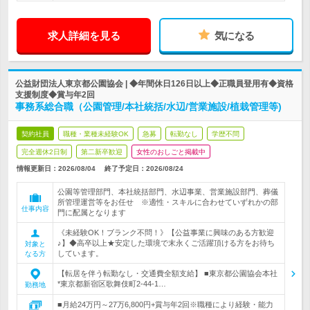
求人詳細を見る
気になる
公益財団法人東京都公園協会 | ◆年間休日126日以上◆正職員登用有◆資格
支援制度◆賞与年2回
事務系総合職（公園管理/本社統括/水辺/営業施設/植栽管理等)
契約社員
職種・業種未経験OK
急募
転勤なし
学歴不問
完全週休2日制
第二新卒歓迎
女性のおしごと掲載中
情報更新日：2026/08/04
終了予定日：
2026/08/24
公園等管理部門、本社統括部門、水辺事業、営業施設部門、葬儀
所管理運営等をお任せ ※適性・スキルに合わせていずれかの部
仕事内容
門に配属となります
《未経験OK！ブランク不問！》【公益事業に興味のある方歓迎
♪】◆高卒以上★安定した環境で末永くご活躍頂ける方をお待ち
対象と
しています。
なる方
【転居を伴う転勤なし・交通費全額支給】 ■東京都公園協会本社
*東京都新宿区歌舞伎町2-44-1…
勤務地
■月給24万円～27万6,800円+賞与年2回※職種により経験・能力