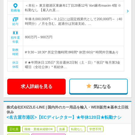
＜本社＞ 東京都港区東麻布1丁目28番12号 Vort麻布maxim 4階 ※
転勤なし 【雇入れ直…
勤務地
年俸:8,000,000円～※上記には固定残業代として200,000円～（40
時間分）／月を含む。超過分は別途支給。…
給与
800万円～900万円
初年度
年収
勤務
# 9:30～18:30* 所定労働時間:8時間* 休憩:60分* 時間外労働あり
時間
# ★年間休日:135日* 完全週休2日制（土・日）* 祝日* 毎月第3金
休日
休暇
曜日（全社公休）* 有給休…
求人詳細を見る
気になる
株式会社EXIZZLE-LINE | 国内外のカー用品を輸入・WEB販売★基本土日祝
休み
<名古屋市港区>【ECディレクター】★年休120日★転勤ナシ
正社員
職種・業種未経験OK
急募
転勤なし
学歴不問