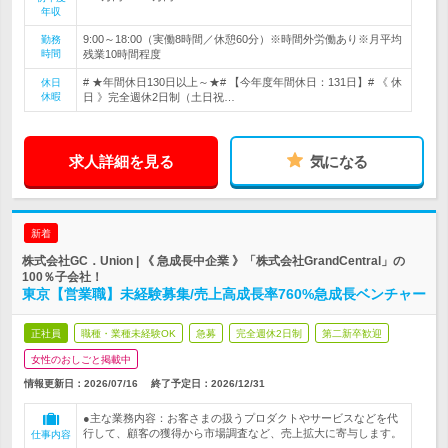
年収
9:00～18:00（実働8時間／休憩60分）※時間外労働あり※月平均
勤務
時間
残業10時間程度
# ★年間休日130日以上～★# 【今年度年間休日：131日】# 《 休
休日
休暇
日 》完全週休2日制（土日祝…
求人詳細を見る
気になる
新着
株式会社GC．Union | 《 急成長中企業 》「株式会社GrandCentral」の
100％子会社！
東京【営業職】未経験募集/売上高成長率760%急成長ベンチャー
正社員
職種・業種未経験OK
急募
完全週休2日制
第二新卒歓迎
女性のおしごと掲載中
情報更新日：2026/07/16
終了予定日：
2026/12/31
●主な業務内容：お客さまの扱うプロダクトやサービスなどを代
行して、顧客の獲得から市場調査など、売上拡大に寄与します。
仕事内容