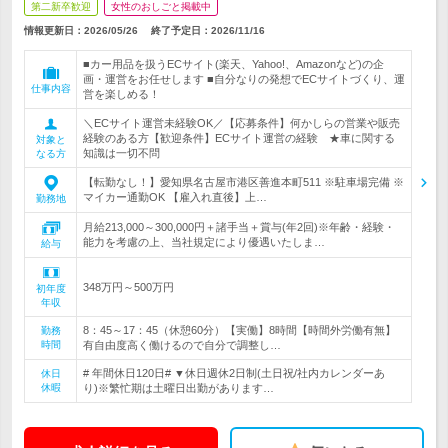
第二新卒歓迎
女性のおしごと掲載中
情報更新日：2026/05/26
終了予定日：
2026/11/16
■カー用品を扱うECサイト(楽天、Yahoo!、Amazonなど)の企
画・運営をお任せします ■自分なりの発想でECサイトづくり、運
仕事内容
営を楽しめる！
＼ECサイト運営未経験OK／【応募条件】何かしらの営業や販売
経験のある方【歓迎条件】ECサイト運営の経験 ★車に関する
対象と
知識は一切不問
なる方
【転勤なし！】愛知県名古屋市港区善進本町511 ※駐車場完備 ※
マイカー通勤OK 【雇入れ直後】上…
勤務地
月給213,000～300,000円＋諸手当＋賞与(年2回)※年齢・経験・
能力を考慮の上、当社規定により優遇いたしま…
給与
348万円～500万円
初年度
年収
8：45～17：45（休憩60分）【実働】8時間【時間外労働有無】
勤務
時間
有自由度高く働けるので自分で調整し…
# 年間休日120日# ▼休日週休2日制(土日祝/社内カレンダーあ
休日
休暇
り)※繁忙期は土曜日出勤があります…