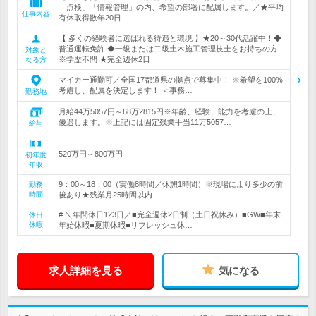
「点検」「情報管理」の内、希望の部署に配属します。／★平均
仕事内容
有休取得数年20日
【 多くの経験者に選ばれる待遇と環境 】★20～30代活躍中！◆
普通運転免許 ◆一級または二級土木施工管理技士をお持ちの方
対象と
※学歴不問 ★完全週休2日
なる方
マイカー通勤可／全国17都道県の拠点で募集中！ ※希望を100%
考慮し、配属を決定します！ ＜事務…
勤務地
月給44万5057円～68万2815円※年齢、経験、能力を考慮の上、
優遇します。※上記には固定残業手当11万5057…
給与
520万円～800万円
初年度
年収
9：00～18：00（実働8時間／休憩1時間）※現場により多少の前
勤務
時間
後あり★残業月25時間以内
# ＼年間休日123日／■完全週休2日制（土日祝休み）■GW■年末
休日
休暇
年始休暇■夏期休暇■リフレッシュ休…
求人詳細を見る
気になる