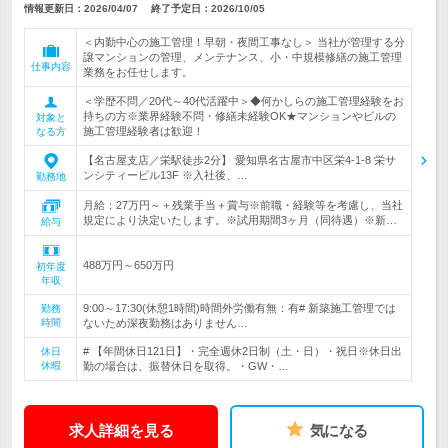
情報更新日：2026/04/07
終了予定日：
2026/10/05
＜内勤中心の施工管理！早朝・夜間工事なし＞ 当社が管理する分
譲マンションの管理、メンテナンス、小・中規模修繕の施工管理
仕事内容
業務をお任せします。
＜学歴不問／20代～40代活躍中＞◆何かしらの施工管理経験をお
持ちの方※業界経験不問・修繕未経験OK★マンションやビルの
対象と
施工管理経験者は歓迎！
なる方
【名古屋支店／栄駅徒歩2分】 愛知県名古屋市中区栄4-1-8 栄サ
ンシティービル13F ※入社後、…
勤務地
月給：27万円～＋残業手当＋賞与※前職・経験等を考慮し、当社
規定により決定いたします。※試用期間3ヶ月（同待遇）※新…
給与
488万円～650万円
初年度
年収
9:00～17:30(休憩1時間)時間外労働有無：有# 新築施工管理では
勤務
時間
ないため深夜勤務はありません…
# 【年間休日121日】・完全週休2日制（土・日）・祝日※休日出
休日
休暇
勤の場合は、振替休日を取得。・GW・…
求人詳細を見る
気になる