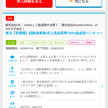
求人詳細を見る
気になる
新着
株式会社GC．Union | 《 急成長中企業 》「株式会社GrandCentral」の
100％子会社！
東京【営業職】経験者募集/売上高成長率760%急成長ベンチャー
正社員
急募
完全週休2日制
第二新卒歓迎
女性のおしごと掲載中
情報更新日：2026/07/16
終了予定日：
2026/12/31
●主な業務内容：お客さまの扱うプロダクトやサービスなどを代
行して、顧客の獲得から市場調査など、売上拡大に寄与します。
仕事内容
【大卒以上｜経験者募集】営業の経験を活かし、さらに成長でき
対象と
るフィールドをご用意しています！
なる方
＜東京本社＞ 東京都港区三田3丁目5-27 住友不動産東京三田サウ
スタワー15F 【雇入れ直後】上…
勤務地
月給 250,000円～322,000円※残業代は100％支給※試用期間6カ
月（待遇変更なし）
給与
350万円～450万円
初年度