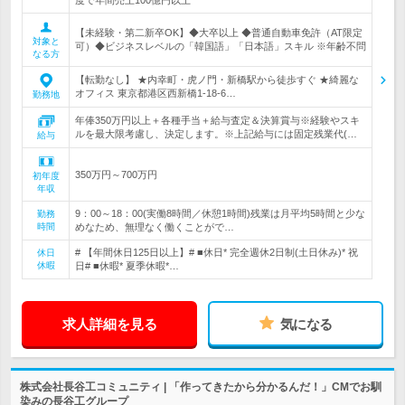
度で年間売上100億円以上
【未経験・第二新卒OK】◆大卒以上 ◆普通自動車免許（AT限定
対象と
可）◆ビジネスレベルの「韓国語」「日本語」スキル ※年齢不問
なる方
【転勤なし】 ★内幸町・虎ノ門・新橋駅から徒歩すぐ ★綺麗な
オフィス 東京都港区西新橋1-18-6…
勤務地
年俸350万円以上＋各種手当＋給与査定＆決算賞与※経験やスキ
ルを最大限考慮し、決定します。※上記給与には固定残業代(…
給与
350万円～700万円
初年度
年収
9：00～18：00(実働8時間／休憩1時間)残業は月平均5時間と少な
勤務
時間
めなため、無理なく働くことがで…
# 【年間休日125日以上】# ■休日* 完全週休2日制(土日休み)* 祝
休日
休暇
日# ■休暇* 夏季休暇*…
求人詳細を見る
気になる
株式会社長谷工コミュニティ | 「作ってきたから分かるんだ！」CMでお馴
染みの長谷工グループ