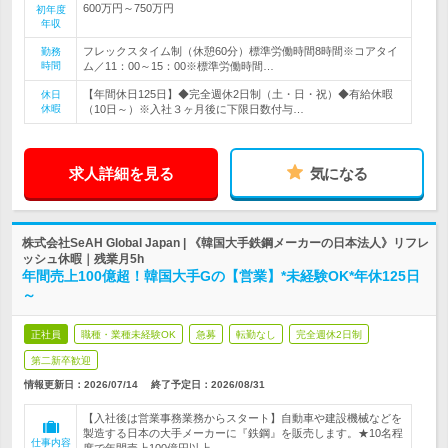
600万円～750万円
初年度
年収
フレックスタイム制（休憩60分）標準労働時間8時間※コアタイ
勤務
時間
ム／11：00～15：00※標準労働時間…
【年間休日125日】◆完全週休2日制（土・日・祝）◆有給休暇
休日
休暇
（10日～）※入社３ヶ月後に下限日数付与…
求人詳細を見る
気になる
株式会社SeAH Global Japan | 《韓国大手鉄鋼メーカーの日本法人》リフレ
ッシュ休暇｜残業月5h
年間売上100億超！韓国大手Gの【営業】*未経験OK*年休125日
～
正社員
職種・業種未経験OK
急募
転勤なし
完全週休2日制
第二新卒歓迎
情報更新日：2026/07/14
終了予定日：
2026/08/31
【入社後は営業事務業務からスタート】自動車や建設機械などを
製造する日本の大手メーカーに『鉄鋼』を販売します。★10名程
仕事内容