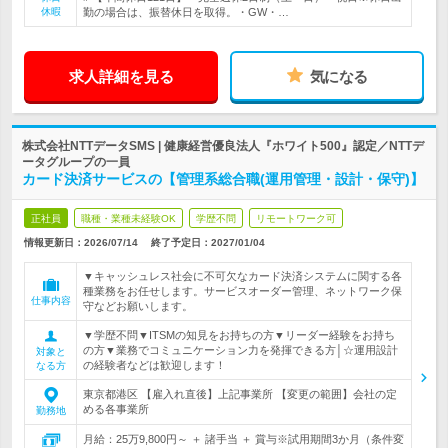
休暇
勤の場合は、振替休日を取得。・GW・…
求人詳細を見る
気になる
株式会社NTTデータSMS | 健康経営優良法人『ホワイト500』認定／NTTデ
ータグループの一員
カード決済サービスの【管理系総合職(運用管理・設計・保守)】
正社員
職種・業種未経験OK
学歴不問
リモートワーク可
情報更新日：2026/07/14
終了予定日：
2027/01/04
▼キャッシュレス社会に不可欠なカード決済システムに関する各
種業務をお任せします。サービスオーダー管理、ネットワーク保
仕事内容
守などお願いします。
▼学歴不問▼ITSMの知見をお持ちの方▼リーダー経験をお持ち
の方▼業務でコミュニケーション力を発揮できる方│☆運用設計
対象と
の経験者などは歓迎します！
なる方
東京都港区 【雇入れ直後】上記事業所 【変更の範囲】会社の定
める各事業所
勤務地
月給：25万9,800円～ ＋ 諸手当 ＋ 賞与※試用期間3か月（条件変