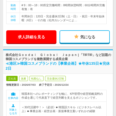
# 9：00～18：00所定労働時間：8時間休憩時間：60分時間外労働
勤務
時間
有無：有
年間休日：120日・完全週休2日制（土・日）・祝日・年末年始休
休日
休暇
暇（6日）・その他（社内カレンダーによ…
求人詳細を見る
気になる
株式会社Ｇｏｏｄａｉ Ｇｌｏｂａｌ Ｊａｐａｎ | 「TIRTIR」など話題の
韓国コスメブランドを複数展開する成長企業
≪港区≫韓国コスメブランドの【事業企画】★年休135日★完休
2日
正社員
急募
転勤なし
完全週休2日制
情報更新日：2026/07/03
終了予定日：
2026/12/24
韓国本社へのレポーティングを軸に、KPI管理や経営戦略資料の
作成を通じて代表直下で経営判断を支えるポジションです。
仕事内容
＜30代活躍中！＞《必須》■ 韓国語スキル（ビジネスレベル以
対象と
上）■ 事業企画・経営企画・新規事業立案いずれかの経験
なる方