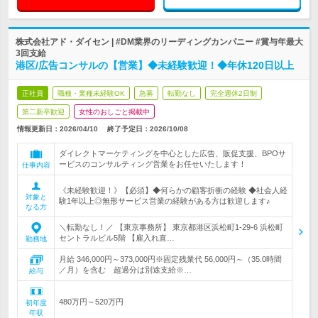
株式会社アド・ダイセン | #DM業界のリーディングカンパニー #賞与年最大
3回支給
港区/広告コンサルの【営業】◆未経験歓迎！◆年休120日以上
正社員
職種・業種未経験OK
急募
転勤なし
完全週休2日制
第二新卒歓迎
女性のおしごと掲載中
情報更新日：2026/04/10
終了予定日：
2026/10/08
ダイレクトマーケティングを中心とした広告、販促支援、BPOサ
ービスのコンサルティング営業をお任せいたします！
仕事内容
《未経験歓迎！》【必須】◆何らかの顧客折衝の経験 ◆社会人経
対象と
験1年以上◎無形サービス営業の経験がある方は歓迎します♪
なる方
＼転勤なし！／ 【東京事務所】 東京都港区浜松町1-29-6 浜松町
セントラルビル5階 【雇入れ直…
勤務地
月給 346,000円～373,000円※固定残業代 56,000円～（35.0時間
／月）を含む 超過分は別途支給※…
給与
480万円～520万円
初年度
年収