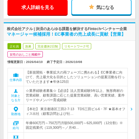
求人詳細を見る
気になる
株式会社アクル | 決済のあらゆる課題を解決するFintechベンチャー企業
マネージャー候補採用！EC事業者の売上成長に貢献【営業】
正社員
急募
完全週休2日制
リモートワーク可
女性のおしごと掲載中
情報更新日：2026/04/10
終了予定日：
2026/10/08
【新規開拓・事業拡大の両フェーズに携われる】EC事業者に向
けて、売上最大化を目的としたソリューションの提案活動を行っ
仕事内容
ていただきます★年休125日
☆業界経験者募集☆【必須】法人営業経験5年以上、無形商材の
営業経験、顧客課題に応じた提案営業経験、高い営業実績、案件
対象と
リードやメンバー育成経験
なる方
【本社】 東京都港区三田2-7-13 TDS三田ビル6・7F ★基本オフ
ィス出社（顧客訪問および社…
勤務地
年俸600万円～750万円月額500,000円～625,000円（12分割）※
固定残業代（119,300円～／月40…
給与