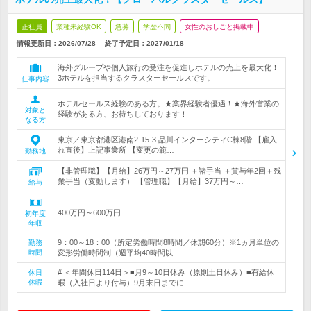
正社員
業種未経験OK
急募
学歴不問
女性のおしごと掲載中
情報更新日：2026/07/28
終了予定日：
2027/01/18
海外グループや個人旅行の受注を促進しホテルの売上を最大化！
3ホテルを担当するクラスターセールスです。
仕事内容
ホテルセールス経験のある方。★業界経験者優遇！★海外営業の
対象と
経験がある方、お待ちしております！
なる方
東京／東京都港区港南2-15-3 品川インターシティC棟8階 【雇入
れ直後】上記事業所 【変更の範…
勤務地
【非管理職】【月給】26万円～27万円 ＋諸手当 ＋賞与年2回＋残
業手当（変動します） 【管理職】【月給】37万円～…
給与
400万円～600万円
初年度
年収
9：00～18：00（所定労働時間8時間／休憩60分）※1ヵ月単位の
勤務
時間
変形労働時間制（週平均40時間以…
# ＜年間休日114日＞■月9～10日休み（原則土日休み）■有給休
休日
休暇
暇（入社日より付与）9月末日までに…