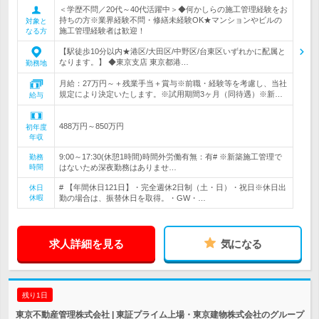
＜学歴不問／20代～40代活躍中＞◆何かしらの施工管理経験をお
持ちの方※業界経験不問・修繕未経験OK★マンションやビルの
対象と
施工管理経験者は歓迎！
なる方
【駅徒歩10分以内★港区/大田区/中野区/台東区いずれかに配属と
なります。】 ◆東京支店 東京都港…
勤務地
月給：27万円～＋残業手当＋賞与※前職・経験等を考慮し、当社
規定により決定いたします。※試用期間3ヶ月（同待遇）※新…
給与
488万円～850万円
初年度
年収
9:00～17:30(休憩1時間)時間外労働有無：有# ※新築施工管理で
勤務
時間
はないため深夜勤務はありませ…
# 【年間休日121日】・完全週休2日制（土・日）・祝日※休日出
休日
休暇
勤の場合は、振替休日を取得。・GW・…
求人詳細を見る
気になる
残り1日
東京不動産管理株式会社 | 東証プライム上場・東京建物株式会社のグループ