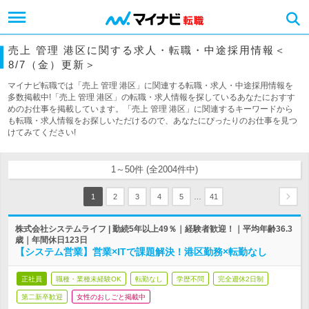
売上 管理 港区に関する求人・転職・中途採用情報＜
8/7（金）更新＞
マイナビ転職では「売上 管理 港区」に関連する転職・求人・中途採用情報を
多数掲載中!「売上 管理 港区」の転職・求人情報を探しているあなたにおすす
めのお仕事を掲載しています。「売上 管理 港区」に関連するキーワードから
も転職・求人情報をお探しいただけるので、あなたにぴったりのお仕事を見つ
けてみてください!
1～50件 (全2004件中)
…
1
2
3
4
5
41
株式会社システムライフ | 勤続5年以上49％｜経験者歓迎！｜平均年齢36.3
歳｜年間休日123日
【システム営業】営業×ITで課題解決！港区勤務×転勤なし
正社員
職種・業種未経験OK
転勤なし
学歴不問
完全週休2日制
第二新卒歓迎
女性のおしごと掲載中