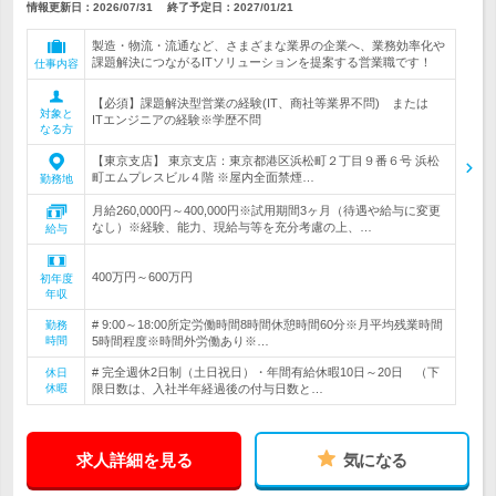
情報更新日：2026/07/31
終了予定日：
2027/01/21
製造・物流・流通など、さまざまな業界の企業へ、業務効率化や
課題解決につながるITソリューションを提案する営業職です！
仕事内容
【必須】課題解決型営業の経験(IT、商社等業界不問) または
対象と
ITエンジニアの経験※学歴不問
なる方
【東京支店】 東京支店：東京都港区浜松町２丁目９番６号 浜松
町エムプレスビル４階 ※屋内全面禁煙…
勤務地
月給260,000円～400,000円※試用期間3ヶ月（待遇や給与に変更
なし）※経験、能力、現給与等を充分考慮の上、…
給与
400万円～600万円
初年度
年収
# 9:00～18:00所定労働時間8時間休憩時間60分※月平均残業時間
勤務
時間
5時間程度※時間外労働あり※…
# 完全週休2日制（土日祝日）・年間有給休暇10日～20日 （下
休日
休暇
限日数は、入社半年経過後の付与日数と…
求人詳細を見る
気になる