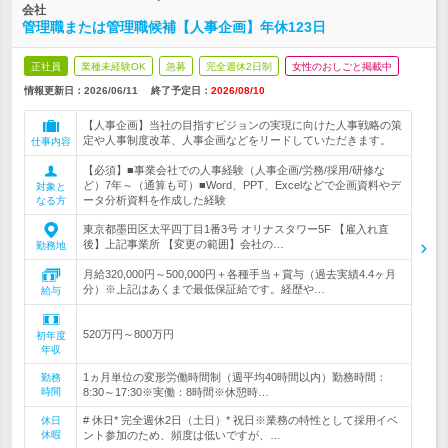
会社
管理職または管理職候補【人事企画】年休123日
正社員
業種未経験OK
急募
完全週休2日制
女性のおしごと掲載中
情報更新日：2026/06/11
終了予定日：
2026/08/10
【人事企画】当社の目指すビジョンの実現に向けた人事戦略の策
定や人事制度改革、人事企画などをリードしていただきます。
仕事内容
【必須】■事業会社での人事経験（人事企画/労務/採用/研修な
ど）7年～（通算も可）■Word、PPT、Excelなどで企画資料やデ
対象と
ータ分析資料を作成した経験
なる方
東京都墨田区太平四丁目1番3号 オリナスタワー5F 【雇入れ直
後】上記事業所 【変更の範囲】会社の…
勤務地
月給320,000円～500,000円＋各種手当＋賞与（過去実績4.4ヶ月
分）※上記はあくまで最低保証給です。経歴や…
給与
520万円～800万円
初年度
年収
1ヵ月単位の変形労働時間制（週平均40時間以内）勤務時間：
勤務
時間
8:30～17:30※実働：8時間※休憩時…
# 休日* 完全週休2日（土日）* 祝日※業務の特性として採用イベ
休日
休暇
ント参加のため、頻度は低いですが、…