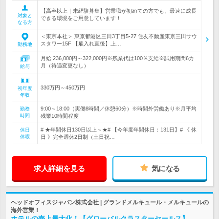
【高卒以上｜未経験募集】営業職が初めての方でも、最速に成長
対象と
できる環境をご用意しています！
なる方
＜東京本社＞ 東京都港区三田3丁目5-27 住友不動産東京三田サウ
スタワー15F 【雇入れ直後】上…
勤務地
月給 236,000円～322,000円※残業代は100％支給※試用期間6カ
月（待遇変更なし）
給与
330万円～450万円
初年度
年収
9:00～18:00（実働8時間／休憩60分）※時間外労働あり※月平均
勤務
時間
残業10時間程度
# ★年間休日130日以上～★# 【今年度年間休日：131日】# 《 休
休日
休暇
日 》完全週休2日制（土日祝…
求人詳細を見る
気になる
ヘッドオフィスジャパン株式会社 | グランドメルキュール・メルキュールの
海外営業！
ホテルの売上最大化！【グローバルクラスターセールス】