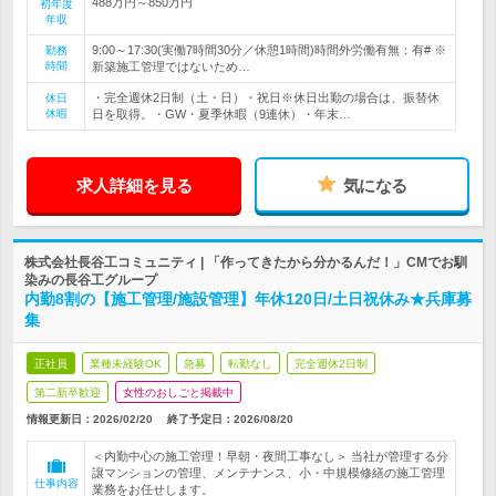
488万円～850万円
初年度
年収
9:00～17:30(実働7時間30分／休憩1時間)時間外労働有無：有# ※
勤務
時間
新築施工管理ではないため…
・完全週休2日制（土・日）・祝日※休日出勤の場合は、振替休
休日
休暇
日を取得。・GW・夏季休暇（9連休）・年末…
求人詳細を見る
気になる
株式会社長谷工コミュニティ | 「作ってきたから分かるんだ！」CMでお馴
染みの長谷工グループ
内勤8割の【施工管理/施設管理】年休120日/土日祝休み★兵庫募
集
正社員
業種未経験OK
急募
転勤なし
完全週休2日制
第二新卒歓迎
女性のおしごと掲載中
情報更新日：2026/02/20
終了予定日：
2026/08/20
＜内勤中心の施工管理！早朝・夜間工事なし＞ 当社が管理する分
譲マンションの管理、メンテナンス、小・中規模修繕の施工管理
仕事内容
業務をお任せします。