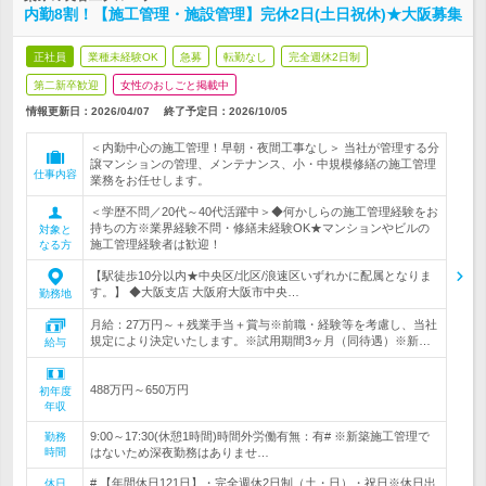
内勤8割！【施工管理・施設管理】完休2日(土日祝休)★大阪募集
正社員
業種未経験OK
急募
転勤なし
完全週休2日制
第二新卒歓迎
女性のおしごと掲載中
情報更新日：2026/04/07
終了予定日：
2026/10/05
＜内勤中心の施工管理！早朝・夜間工事なし＞ 当社が管理する分
譲マンションの管理、メンテナンス、小・中規模修繕の施工管理
仕事内容
業務をお任せします。
＜学歴不問／20代～40代活躍中＞◆何かしらの施工管理経験をお
持ちの方※業界経験不問・修繕未経験OK★マンションやビルの
対象と
施工管理経験者は歓迎！
なる方
【駅徒歩10分以内★中央区/北区/浪速区いずれかに配属となりま
す。】 ◆大阪支店 大阪府大阪市中央…
勤務地
月給：27万円～＋残業手当＋賞与※前職・経験等を考慮し、当社
規定により決定いたします。※試用期間3ヶ月（同待遇）※新…
給与
488万円～650万円
初年度
年収
9:00～17:30(休憩1時間)時間外労働有無：有# ※新築施工管理で
勤務
時間
はないため深夜勤務はありませ…
# 【年間休日121日】・完全週休2日制（土・日）・祝日※休日出
休日