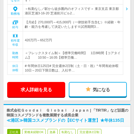
なる方
＜転勤なし／駅から徒歩圏内のオフィスです＞ 東京支店 東京都
港区芝浦3-16-20 芝浦前川ビル2…
勤務地
【月給】270,000円～415,000円（一律技術手当含む）※経験・年
齢・能力を考慮して決定いたします※試用期間3…
給与
420万円～652万円
初年度
年収
＜フレックスタイム制＞【標準労働時間】 1日8時間【コアタイ
勤務
時間
ム】 10:50～16:05【標準労働…
# 年間休日125日# 完全週休2日制（土・日・祝）* 年間有給休暇
休日
休暇
10日～20日下限日数は、入社半…
求人詳細を見る
気になる
株式会社Ｇｏｏｄａｉ Ｇｌｏｂａｌ Ｊａｐａｎ | 「TIRTIR」など話題の
韓国コスメブランドを複数展開する成長企業
≪港区≫韓国コスメブランドの【ECサイト運営】★年休135日
正社員
業種未経験OK
急募
転勤なし
完全週休2日制