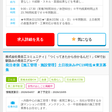
更なし）※経験・スキル・面接結果などを考慮し…
給与
9:00～17:30（実働7時間30分／休憩60分）※平均残業時間は月
勤務
時間
23.7時間程度です※年間数回…
★年間休日123日★* 週休2日制（土・日）※年間数回、土日夜間
休日
休暇
の基盤系保守・工事対応が発生する場合…
求人詳細を見る
気になる
株式会社長谷工コミュニティ | 「つくってきたから分かるんだ！」CMでお
馴染みの長谷工グループ
発注者側【施工管理・施設管理】土日祝休み/PC19時迄★東京募
集
正社員
業種未経験OK
急募
転勤なし
完全週休2日制
第二新卒歓迎
女性のおしごと掲載中
情報更新日：2026/04/07
終了予定日：
2026/10/05
＜内勤中心の施工管理！早朝・夜間工事なし＞ 当社が管理する分
譲マンションの管理、メンテナンス、小・中規模修繕の施工管理
仕事内容
業務をお任せします。