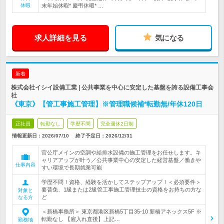
休暇
末年始休暇* 慶弔休暇* …
求人詳細を見る
気になる
新着
株式会社イシイ設備工業 | 公共事業を中心に安定した基盤を誇る設備工事会
社
《東京》【管工事施工管理】※管理職候補*転勤無/年休120日
正社員
転勤なし
学歴不問
完全週休2日制
情報更新日：2026/07/10
終了予定日：
2026/12/31
官公庁メインの空調や給排水設備の施工管理をお任せします。キ
ャリアアップが叶う／公共事業中心の安定した経営基盤／働きや
仕事内容
すい環境で長期就業可能
学歴不問！資格、経験を活かしてステップアップ！＜必須要件＞
要普免、1級または2級管工事施工管理技士の資格をお持ちの方な
対象と
ど
なる方
＜新橋事務所＞ 東京都港区新橋5丁目35-10 新橋アネックス5F ※
転勤なし 【雇入れ直後】上記…
勤務地