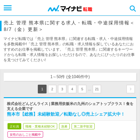
売上 管理 熊本県に関する求人・転職・中途採用情報＜
8/7（金）更新＞
マイナビ転職では「売上 管理 熊本県」に関連する転職・求人・中途採用情報
を多数掲載中!「売上 管理 熊本県」の転職・求人情報を探しているあなたにお
すすめのお仕事を掲載しています。「売上 管理 熊本県」に関連するキーワー
ドからも転職・求人情報をお探しいただけるので、あなたにぴったりのお仕事
を見つけてみてください!
1～50件 (全1046件中)
…
1
2
3
4
5
21
株式会社どんどんライス | 業務用炊飯米の九州のシェアトップクラス！食を
支える企業です
熊本市【総務】未経験歓迎／転勤なし◎売上シェア拡大中！
正社員
職種・業種未経験OK
急募
第二新卒歓迎
女性のおしごと掲載中