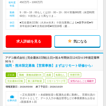
450万円～1000万円
初年度
年収
9：00～18：00もしくは10：00～19：00※実働8時間（休憩時間
勤務
時間
60分）※担当により異なりま…
■完全週休2日制（火水or水木）※担当業務による■夏季休暇■年
休日
休暇
末年始休日■年次有給休暇■特別休暇（慶…
求人詳細を見る
気になる
アデコ株式会社 | 完全週休2日制(土日)+祝＆年間休日124日/☆3年後定着率
90％！
福岡・熊本限定募集【営業事務】まずはリモート研修から♪
正社員
職種・業種未経験OK
急募
転勤なし
学歴不問
完全週休2日制
第二新卒歓迎
リモートワーク可
女性のおしごと掲載中
情報更新日：2026/05/08
終了予定日：
2026/10/29
＜正社員採用！＞未経験歓迎☆配属先企業に勤務し、営業社員の
サポートとして、データ入力や備品管理などの事務業務をお任せ
仕事内容
♪面接基本１回