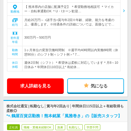
【 熊本県内の店舗に配属予定】 ＊希望勤務地相談可 ＊マイカ
ー・自転車通勤OK ＊U・Iターン歓迎…
勤務地
月給20万円～ +諸手当+賞与年2回※年齢、経験、能力を考慮の
上、優遇します。※待遇条件の詳細については、面接などで…
給与
300万円～500万円
初年度
年収
1ヶ月単位の変形労働時間制 ※週平均40時間以内実働8時間（休
勤務
時間
憩90分）のシフト制＜シフト例＞* 7…
週休2日制（シフト）＊希望休は柔軟に対応しています＊月8～10
休日
休暇
日休み＊年間休日110日以上* 有給休…
求人詳細を見る
気になる
株式会社通宝 | 転勤なし│賞与年2回あり│年間休日115日以上＋有給取得も
柔軟◎
*+.鶴屋百貨店勤務！熊本銘菓「風雅巻き」の【販売スタッフ】
正社員
職種・業種未経験OK
急募
転勤なし
学歴不問