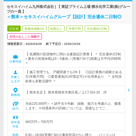
セキスイハイム九州株式会社 | 【 東証プライム上場 積水化学工業(株)グルー
プの一員 】
＜熊本＞セキスイハイムグループ【設計】完全週休二日制◎
正社員
業種未経験OK
転勤なし
学歴不問
完全週休2日制
女性のおしごと掲載中
情報更新日：2026/04/28
終了予定日：
2026/10/26
【 低層階の賃貸物件に関わる建築設計業務 】 ＊ 完全週休2日制
+ 夏冬の長期休暇は8～9連休／(実働7.5hで)残業は月平均25時間
仕事内容
＊
【 施工管理でも、戸建関連でもOK 】 ◎設計業務の経験がある
方(年数不問) ◎要普通免許(AT限定可)※社用車あり ＊ 女性技
対象と
術者も多数活躍中 ＊
なる方
【 熊本支店 】 熊本県熊本市東区尾ノ上1丁目6-20 2F
勤務地
月給225,000円～ + 諸手当※年齢、経験、能力を考慮の上、優遇
します。※待遇条件の詳細については、面接などでご…
給与
400万円～700万円
初年度
年収
9:30～18:00(実働7.5h)※事前申請がない限り、 パソコンは
勤務