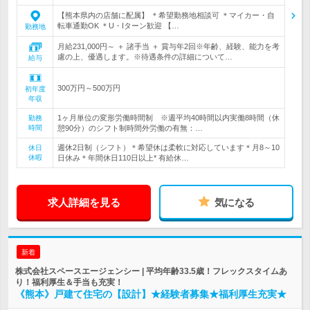
【熊本県内の店舗に配属】 ＊希望勤務地相談可 ＊マイカー・自
転車通勤OK ＊U・Iターン歓迎 【…
勤務地
月給231,000円～ ＋ 諸手当 ＋ 賞与年2回※年齢、経験、能力を考
慮の上、優遇します。※待遇条件の詳細について…
給与
300万円～500万円
初年度
年収
1ヶ月単位の変形労働時間制 ※週平均40時間以内実働8時間（休
勤務
時間
憩90分）のシフト制時間外労働の有無：…
週休2日制（シフト）＊希望休は柔軟に対応しています＊月8～10
休日
休暇
日休み＊年間休日110日以上* 有給休…
求人詳細を見る
気になる
新着
株式会社スペースエージェンシー | 平均年齢33.5歳！フレックスタイムあ
り！福利厚生＆手当も充実！
《熊本》戸建て住宅の【設計】★経験者募集★福利厚生充実★