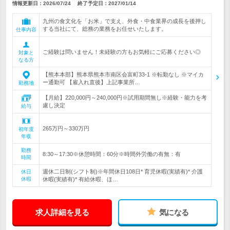
情報更新日：2026/07/24
終了予定日：
2027/01/14
九州の食文化を「お米」で支え、外食・中食業界の成長を後押し
する当社にて、総務の業務をお任せいたします。
仕事内容
ご経験は問いません！未経験の方もお気軽にご応募ください◎
対象と
なる方
【熊本本部】熊本県熊本市南区会富町33-1 ※転勤なし ※マイカ
ー通勤可 【雇入れ直後】上記事業所…
勤務地
【月給】220,000円～240,000円※試用期間無し※経験・能力を考
慮し決定
給与
265万円～330万円
初年度
年収
勤務
8:30～17:30※休憩時間：60分※時間外労働の有無：有
時間
週休二日制(シフト制)※年間休日108日* 育児休暇(実績有)* 介護
休日
休暇
休暇(実績有)* 有給休暇、ほ…
求人詳細を見る
気になる