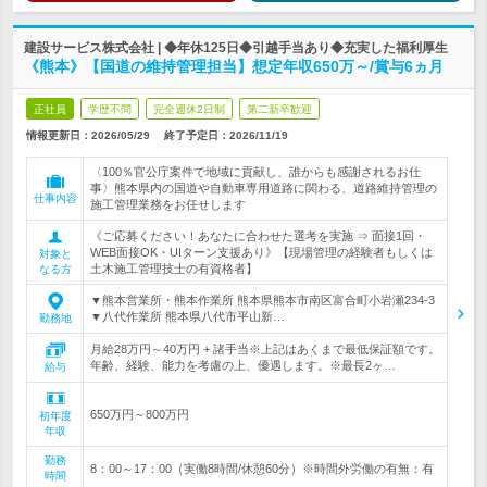
建設サービス株式会社 | ◆年休125日◆引越手当あり◆充実した福利厚生
《熊本》【国道の維持管理担当】想定年収650万～/賞与6ヵ月
正社員
学歴不問
完全週休2日制
第二新卒歓迎
情報更新日：2026/05/29
終了予定日：
2026/11/19
〈100％官公庁案件で地域に貢献し、誰からも感謝されるお仕
事〉熊本県内の国道や自動車専用道路に関わる、道路維持管理の
仕事内容
施工管理業務をお任せします
《ご応募ください！あなたに合わせた選考を実施 ⇒ 面接1回・
WEB面接OK・UIターン支援あり》【現場管理の経験者もしくは
対象と
土木施工管理技士の有資格者】
なる方
▼熊本営業所・熊本作業所 熊本県熊本市南区富合町小岩瀬234-3
▼八代作業所 熊本県八代市平山新…
勤務地
月給28万円～40万円 + 諸手当※上記はあくまで最低保証額です。
年齢、経験、能力を考慮の上、優遇します。※最長2ヶ…
給与
650万円～800万円
初年度
年収
勤務
8：00～17：00（実働8時間/休憩60分）※時間外労働の有無：有
時間