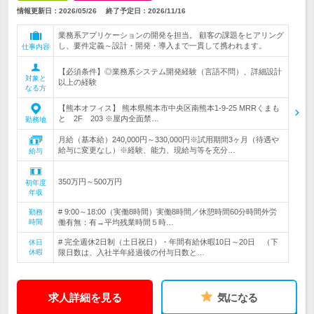
情報更新日：2026/05/26
終了予定日：
2026/11/16
業務系アプリケーションの開発を担当。 顧客の課題をヒアリング
し、要件定義～設計・開発・導入まで一貫して携われます。
仕事内容
【必須条件】◎業務系システム開発経験（言語不問）、詳細設計
対象と
以上の経験
なる方
【熊本オフィス】 熊本県熊本市中央区南熊本1-9-25 MRRくまも
と 2F 203 ※屋内全面禁…
勤務地
月給（基本給）240,000円～330,000円※試用期間3ヶ月（待遇や
給与に変更なし）※経験、能力、現給与等を充分…
給与
350万円～500万円
初年度
年収
# 9:00～18:00（実働8時間）実働8時間／休憩時間60分時間外労
勤務
時間
働有無：有→平均残業時間５時…
# 完全週休2日制（土日祝日）・年間有給休暇10日～20日 （下
休日
休暇
限日数は、入社半年経過後の付与日数と…
求人詳細を見る
気になる