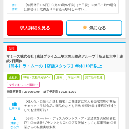
【年間休日125日】◇完全週休2日制（土日祝）※休日出勤の場合
休日
休暇
は振替休日取得あり※有給も取得しやすい…
求人詳細を見る
気になる
新着
マミーズ株式会社 | 東証プライム上場大黒天物産グループ┃新店拡大中┃連
続7日間休
《熊本》ラ・ムーの【店舗スタッフ】年休110日以上
正社員
職種・業種未経験OK
急募
学歴不問
第二新卒歓迎
女性のおしごと掲載中
情報更新日：2026/06/09
終了予定日：
2026/11/30
【省人化・自動化が進む職場】店舗運営に関わる売場管理や商品
チェック・生鮮食品の商品化などを担当 ※経験者は即店長候補と
仕事内容
しても活躍可能！
【小売・スーパー・ディスカウントストア・流通業界の経験者歓
迎】◎未経験/ブランクありOK ◎店長候補としても採用可能 ◎同
対象と
業からの転職実績多数
なる方