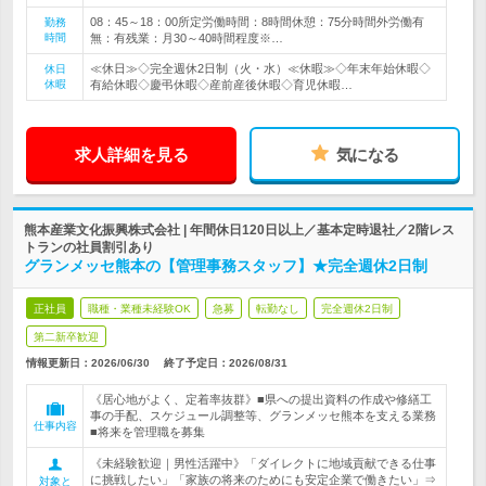
08：45～18：00所定労働時間：8時間休憩：75分時間外労働有
勤務
時間
無：有残業：月30～40時間程度※…
≪休日≫◇完全週休2日制（火・水）≪休暇≫◇年末年始休暇◇
休日
休暇
有給休暇◇慶弔休暇◇産前産後休暇◇育児休暇…
求人詳細を見る
気になる
熊本産業文化振興株式会社 | 年間休日120日以上／基本定時退社／2階レス
トランの社員割引あり
グランメッセ熊本の【管理事務スタッフ】★完全週休2日制
正社員
職種・業種未経験OK
急募
転勤なし
完全週休2日制
第二新卒歓迎
情報更新日：2026/06/30
終了予定日：
2026/08/31
《居心地がよく、定着率抜群》■県への提出資料の作成や修繕工
事の手配、スケジュール調整等、グランメッセ熊本を支える業務
仕事内容
■将来を管理職を募集
《未経験歓迎｜男性活躍中》「ダイレクトに地域貢献できる仕事
に挑戦したい」「家族の将来のためにも安定企業で働きたい」⇒
対象と