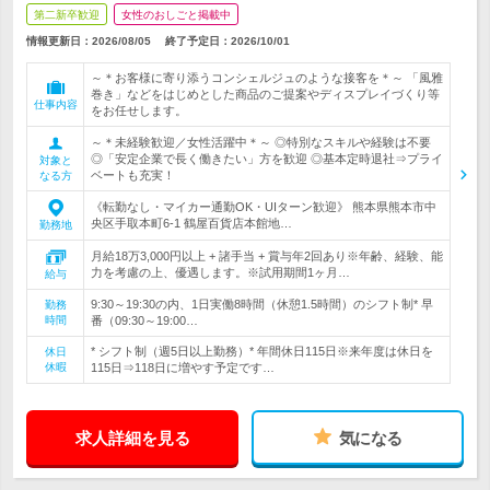
第二新卒歓迎
女性のおしごと掲載中
情報更新日：2026/08/05
終了予定日：
2026/10/01
～＊お客様に寄り添うコンシェルジュのような接客を＊～ 「風雅
巻き」などをはじめとした商品のご提案やディスプレイづくり等
仕事内容
をお任せします。
～＊未経験歓迎／女性活躍中＊～ ◎特別なスキルや経験は不要
◎「安定企業で長く働きたい」方を歓迎 ◎基本定時退社⇒プライ
対象と
ベートも充実！
なる方
《転勤なし・マイカー通勤OK・UIターン歓迎》 熊本県熊本市中
央区手取本町6-1 鶴屋百貨店本館地…
勤務地
月給18万3,000円以上 + 諸手当 + 賞与年2回あり※年齢、経験、能
力を考慮の上、優遇します。※試用期間1ヶ月…
給与
9:30～19:30の内、1日実働8時間（休憩1.5時間）のシフト制* 早
勤務
時間
番（09:30～19:00…
* シフト制（週5日以上勤務）* 年間休日115日※来年度は休日を
休日
休暇
115日⇒118日に増やす予定です…
求人詳細を見る
気になる