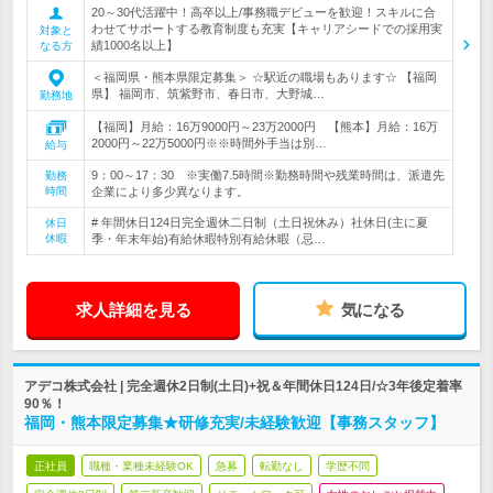
20～30代活躍中！高卒以上/事務職デビューを歓迎！スキルに合
わせてサポートする教育制度も充実【キャリアシードでの採用実
対象と
績1000名以上】
なる方
＜福岡県・熊本県限定募集＞ ☆駅近の職場もあります☆ 【福岡
県】 福岡市、筑紫野市、春日市、大野城…
勤務地
【福岡】月給：16万9000円～23万2000円 【熊本】月給：16万
2000円～22万5000円※※時間外手当は別…
給与
9：00～17：30 ※実働7.5時間※勤務時間や残業時間は、派遣先
勤務
時間
企業により多少異なります。
# 年間休日124日完全週休二日制（土日祝休み）社休日(主に夏
休日
休暇
季・年末年始)有給休暇特別有給休暇（忌…
求人詳細を見る
気になる
アデコ株式会社 | 完全週休2日制(土日)+祝＆年間休日124日/☆3年後定着率
90％！
福岡・熊本限定募集★研修充実/未経験歓迎【事務スタッフ】
正社員
職種・業種未経験OK
急募
転勤なし
学歴不問