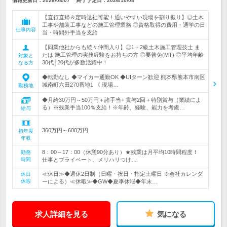
情報更新日：2026/08/07
終了予定日：
2026/10/08
【直行直帰＆定時退社可能！通いやすい現場を割り振り】◎土木
工事や舗装工事などの施工管理業務 ◎資格取得の費用・通学の日
仕事内容
当・時間外手当を支給
【同業他社からも続々仲間入り】◎1・2級土木施工管理技士 ま
たは 施工管理の実務経験をお持ちの方 ◎要普免(MT) ◎平均年齢
対象と
30代│20代が多数活躍中！
なる方
◆転勤なし ◆マイカー通勤OK ◆UIターン歓迎 熊本県熊本市南区
城南町六田270番地1 《 現場…
勤務地
◆月給30万円～50万円＋諸手当+ 賞与2回＋特別賞与（業績によ
る）※残業手当100％支給！※年齢、経験、能力を考慮…
給与
360万円～600万円
初年度
年収
8：00～17：00（休憩90分あり）★残業は月平均10時間程度！
勤務
時間
仕事とプライベート、メリハリつけ…
≪休日≫◆週休2日制（日曜・祝日・指定土曜日 ※会社カレンダ
休日
休暇
ーによる）≪休暇≫◆GW◆夏季休暇◆年末…
求人詳細を見る
気になる