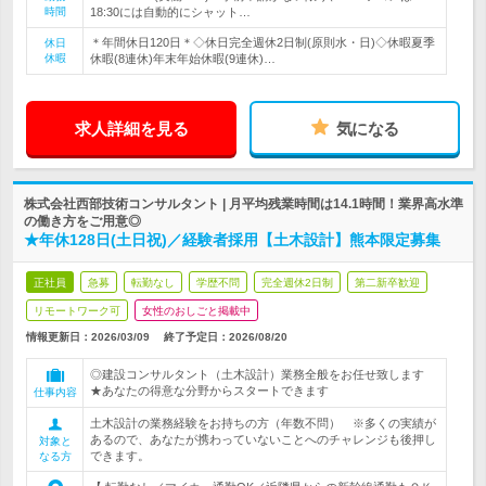
時間
18:30には自動的にシャット…
＊年間休日120日＊◇休日完全週休2日制(原則水・日)◇休暇夏季
休日
休暇
休暇(8連休)年末年始休暇(9連休)…
求人詳細を見る
気になる
株式会社西部技術コンサルタント | 月平均残業時間は14.1時間！業界高水準
の働き方をご用意◎
★年休128日(土日祝)／経験者採用【土木設計】熊本限定募集
正社員
急募
転勤なし
学歴不問
完全週休2日制
第二新卒歓迎
リモートワーク可
女性のおしごと掲載中
情報更新日：2026/03/09
終了予定日：
2026/08/20
◎建設コンサルタント（土木設計）業務全般をお任せ致します
★あなたの得意な分野からスタートできます
仕事内容
土木設計の業務経験をお持ちの方（年数不問） ※多くの実績が
あるので、あなたが携わっていないことへのチャレンジも後押し
対象と
できます。
なる方