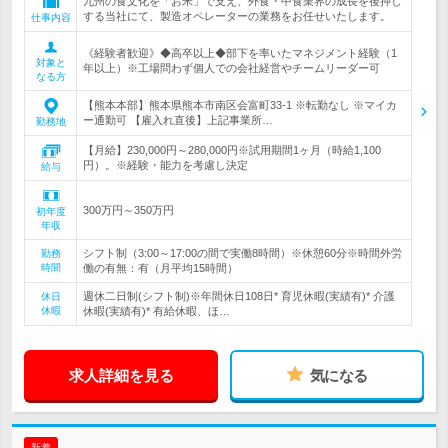
九州の食文化を「お米」で支え、外食・中食業界の成長を後押し
する当社にて、製造オペレーターの業務をお任せいたします。
仕事内容
《経験者歓迎》◆高卒以上◆部下を率いたマネジメント経験（1
対象と
年以上）※工場問わず個人での会社経営やチームリーダー可
なる方
【熊本本部】熊本県熊本市南区会富町33-1 ※転勤なし ※マイカ
ー通勤可 【雇入れ直後】上記事業所…
勤務地
【月給】230,000円～280,000円※試用期間1ヶ月（時給1,100
円）。※経験・能力を考慮し決定
給与
300万円～350万円
初年度
年収
シフト制（3:00～17:00の間で実働8時間）※休憩60分※時間外労
勤務
時間
働の有無：有（月平均15時間）
週休二日制(シフト制)※年間休日108日* 育児休暇(実績有)* 介護
休日
休暇
休暇(実績有)* 有給休暇、ほ…
求人詳細を見る
気になる
新着