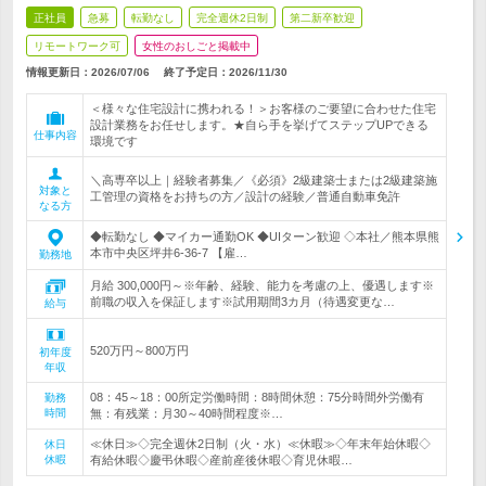
正社員
急募
転勤なし
完全週休2日制
第二新卒歓迎
リモートワーク可
女性のおしごと掲載中
情報更新日：2026/07/06
終了予定日：
2026/11/30
＜様々な住宅設計に携われる！＞お客様のご要望に合わせた住宅
設計業務をお任せします。★自ら手を挙げてステップUPできる
仕事内容
環境です
＼高専卒以上｜経験者募集／《必須》2級建築士または2級建築施
対象と
工管理の資格をお持ちの方／設計の経験／普通自動車免許
なる方
◆転勤なし ◆マイカー通勤OK ◆UIターン歓迎 ◇本社／熊本県熊
本市中央区坪井6-36-7 【雇…
勤務地
月給 300,000円～※年齢、経験、能力を考慮の上、優遇します※
前職の収入を保証します※試用期間3カ月（待遇変更な…
給与
520万円～800万円
初年度
年収
08：45～18：00所定労働時間：8時間休憩：75分時間外労働有
勤務
時間
無：有残業：月30～40時間程度※…
≪休日≫◇完全週休2日制（火・水）≪休暇≫◇年末年始休暇◇
休日
休暇
有給休暇◇慶弔休暇◇産前産後休暇◇育児休暇…