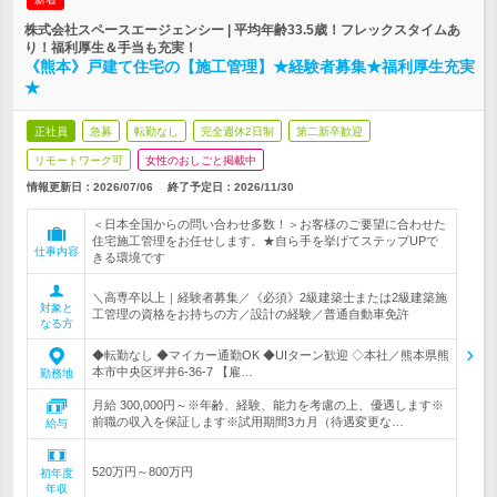
株式会社スペースエージェンシー | 平均年齢33.5歳！フレックスタイムあ
り！福利厚生＆手当も充実！
《熊本》戸建て住宅の【施工管理】★経験者募集★福利厚生充実
★
正社員
急募
転勤なし
完全週休2日制
第二新卒歓迎
リモートワーク可
女性のおしごと掲載中
情報更新日：2026/07/06
終了予定日：
2026/11/30
＜日本全国からの問い合わせ多数！＞お客様のご要望に合わせた
住宅施工管理をお任せします。★自ら手を挙げてステップUPで
仕事内容
きる環境です
＼高専卒以上｜経験者募集／《必須》2級建築士または2級建築施
対象と
工管理の資格をお持ちの方／設計の経験／普通自動車免許
なる方
◆転勤なし ◆マイカー通勤OK ◆UIターン歓迎 ◇本社／熊本県熊
本市中央区坪井6-36-7 【雇…
勤務地
月給 300,000円～※年齢、経験、能力を考慮の上、優遇します※
前職の収入を保証します※試用期間3カ月（待遇変更な…
給与
520万円～800万円
初年度
年収