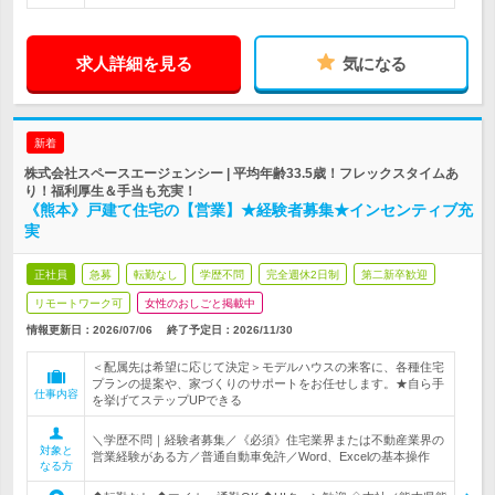
求人詳細を見る
気になる
新着
株式会社スペースエージェンシー | 平均年齢33.5歳！フレックスタイムあ
り！福利厚生＆手当も充実！
《熊本》戸建て住宅の【営業】★経験者募集★インセンティブ充
実
正社員
急募
転勤なし
学歴不問
完全週休2日制
第二新卒歓迎
リモートワーク可
女性のおしごと掲載中
情報更新日：2026/07/06
終了予定日：
2026/11/30
＜配属先は希望に応じて決定＞モデルハウスの来客に、各種住宅
プランの提案や、家づくりのサポートをお任せします。★自ら手
仕事内容
を挙げてステップUPできる
＼学歴不問｜経験者募集／《必須》住宅業界または不動産業界の
対象と
営業経験がある方／普通自動車免許／Word、Excelの基本操作
なる方