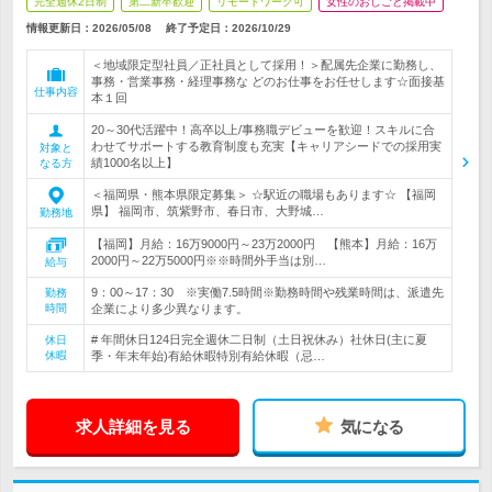
完全週休2日制
第二新卒歓迎
リモートワーク可
女性のおしごと掲載中
情報更新日：2026/05/08
終了予定日：
2026/10/29
＜地域限定型社員／正社員として採用！＞配属先企業に勤務し、
事務・営業事務・経理事務な どのお仕事をお任せします☆面接基
仕事内容
本１回
20～30代活躍中！高卒以上/事務職デビューを歓迎！スキルに合
わせてサポートする教育制度も充実【キャリアシードでの採用実
対象と
績1000名以上】
なる方
＜福岡県・熊本県限定募集＞ ☆駅近の職場もあります☆ 【福岡
県】 福岡市、筑紫野市、春日市、大野城…
勤務地
【福岡】月給：16万9000円～23万2000円 【熊本】月給：16万
2000円～22万5000円※※時間外手当は別…
給与
9：00～17：30 ※実働7.5時間※勤務時間や残業時間は、派遣先
勤務
時間
企業により多少異なります。
# 年間休日124日完全週休二日制（土日祝休み）社休日(主に夏
休日
休暇
季・年末年始)有給休暇特別有給休暇（忌…
求人詳細を見る
気になる