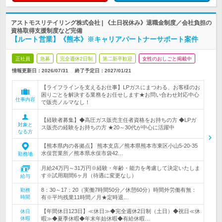
アストモスリテイリング株式会社 | 《土日祝休み》退職金制度／会社負担の
資格取得支援制度など完備
【ルート営業】《熊本》※キャリアパートナーサポート案件
正社員
急募
完全週休2日制
第二新卒歓迎
女性のおしごと掲載中
情報更新日：2026/07/31
終了予定日：
2027/01/21
【ライフラインを支えるお仕事】LPガスにまつわる、お客様のお
困りごとを解決する業務をお任せします★お問い合わせ対応中心
仕事内容
で販売ノルマなし！
【経験者募集】◆高圧ガス販売主任者資格をお持ちの方 ◆LPガ
対象と
ス販売の経験をお持ちの方 ★20～30代が中心に活躍中
なる方
【熊本県内の各拠点】 熊本支店／熊本県熊本市東区小山5-20-35
水俣営業所／熊本県水俣市袋42…
勤務地
月給24万円～31万円※経験・年齢・能力を考慮して決定いたしま
す※試用期間6ヶ月（待遇に変更なし）
給与
8：30～17：20（実働7時間50分／休憩60分）時間外労働有無：
勤務
時間
有※平均残業11時間／月★定時退…
【年間休日123日】≪休日≫◆完全週休2日制（土日）◆祝日≪休
休日
休暇
暇≫◆夏季休暇◆年末年始休暇◆有給休暇…