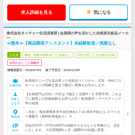
求人詳細を見る
気になる
株式会社ネイチャー生活倶楽部 | 会員様の声を活かした自然派化粧品メーカ
ー
≪熊本≫【商品開発アシスタント】未経験歓迎／残業なし
正社員
職種・業種未経験OK
転勤なし
学歴不問
完全週休2日制
女性のおしごと掲載中
情報更新日：2026/07/01
終了予定日：
2026/11/09
会員様のニーズを汲み取った化粧品づくりから、広告・Webプロ
モーションの戦略立案まで幅広い業務をお任せします。
仕事内容
【企画部門は20代～70代まで幅広く活躍中！】学歴不問、これま
でに顧客との折衝経験をお持ちの方＜歓迎要件＞マーケティング
対象と
等の知識
なる方
＜本社＞ 熊本県熊本市中央区神水2-7-10 神水中島ビル ※マイカ
ー通勤可（無料駐車場あり） ※…
勤務地
月給25万円～37万5,000円※経験やスキルなどを考慮の上、決定
いたします。 ※試用期間1ヶ月（期間中の待遇に変更…
給与