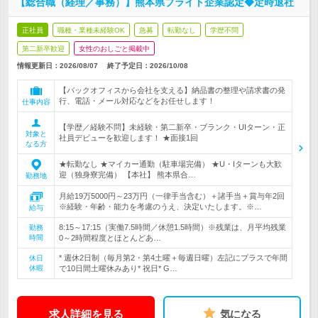
【総合職（経理／事務）】熊本県ブライト企業認定◆定時退社
正社員
職種・業種未経験OK
急募
転勤なし
学歴不問
第二新卒歓迎
女性のおしごと掲載中
情報更新日：2026/08/07
終了予定日：
2026/10/08
【バックオフィスから会社を支える】納品書の整理や請求書の発
行、電話・メール対応などをお任せします！
仕事内容
【学歴／経験不問】未経験・第二新卒・ブランク・UIターン・正
対象と
社員デビューを歓迎します！ ★面接1回
なる方
★転勤なし ★マイカー通勤（駐車場完備） ★U・Iターンも大歓
迎（独身寮完備） 【本社】 熊本県合…
勤務地
月給19万5000円～23万円（一律手当含む）＋諸手当＋賞与年2回
※経験・年齢・能力を考慮のうえ、決定いたします。※…
給与
8:15～17:15（実働7.5時間／休憩1.5時間）※残業は、月平均残業
勤務
時間
0～2時間程度とほとんどあ…
* 週休2日制（毎月第2・第4土曜＋毎週日曜）左記にプラスで年間
休日
休暇
で10日間土曜休みあり* 祝日* G…
求人詳細を見る
気になる