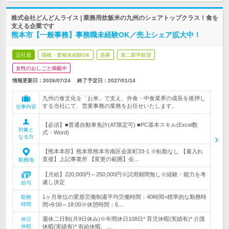
株式会社どんどんライス | 業務用炊飯米の九州のシェアトップクラス！食を
支える企業です
熊本市【一般事務】事務職未経験OK／売上シェア拡大中！
正社員
職種・業種未経験OK
急募
第二新卒歓迎
女性のおしごと掲載中
情報更新日：2026/07/24
終了予定日：
2027/01/14
九州の食文化を「お米」で支え、外食・中食業界の成長を後押し
する当社にて、営業事務の業務をお任せいたします。
仕事内容
【必須】■普通自動車免許(AT限定可) ■PC基本スキル(Excel数
対象と
式・Word)
なる方
【熊本本部】熊本県熊本市南区会富町33-1 ※転勤なし 【雇入れ
直後】上記事業所 【変更の範囲】会…
勤務地
【月給】220,000円～250,000円※試用期間無し※経験・能力を考
慮し決定
給与
1ヶ月単位の変形労働制週平均労働時間：40時間<標準的な勤務時
勤務
時間
間>9:00～18:00※休憩時間：6…
週休二日制(月9日休み)※年間休日108日* 育児休暇(実績有)* 介護
休日
休暇
休暇(実績有)* 有給休暇、…