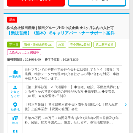
新着
株式会社飯田産業 | 飯田グループHD中核企業 ★1ヶ月以内の入社可
【業販営業】《熊本》※キャリアパートナーサポート案件
正社員
職種・業種未経験OK
急募
完全週休2日制
第二新卒歓迎
女性のおしごと掲載中
情報更新日：2026/06/09
終了予定日：
2026/11/30
自社ブランドの戸建住宅を仲介会社に販売してもらう（業販）営
業職。物件データの管理や仲介会社からの問い合わせ対応・事務
仕事内容
手続きなどを担います。
【第二新卒歓迎！20代活躍中！】◆住宅、建設、不動産業界にお
ける何らかの営業や販売の経験がある方 ◆高卒以上 ◆要普免
対象と
（AT可）★完全週休2日制◎
なる方
【熊本営業所】 熊本県熊本市中央区南千反畑町14-1 【雇入れ直
後】上記事業所 【変更の範囲】会社…
勤務地
月給26万円～40万円＋時間外手当+歩合+賞与年2回※前職及び年
齢、経験、能力考慮の上、優遇いたします。※宅地建物取…
給与