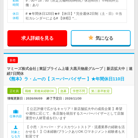
9：00～18：00（所定労働時間8時間／休憩60分）※時間外労
勤務
時間
働：あり
# ★年間休日120日★# 【休日】* 完全週休2日制（土・日）※当
休日
休暇
社カレンダーによる# 【休暇】*…
求人詳細を見る
気になる
新着
マミーズ株式会社 | 東証プライム上場 大黒天物産グループ｜新店拡大中｜連
続7日間休
《熊本》ラ・ムーの【 スーパーバイザー 】★年間休日110日
正社員
職種・業種未経験OK
急募
学歴不問
第二新卒歓迎
情報更新日：2026/06/09
終了予定日：
2026/11/30
【 公正評価で広がるキャリア！新店舗拡大中の成長企業 】希望
や適性に応じて、各店舗を統括するスーパーバイザーとして店舗
仕事内容
運営や人材育成を行います
【 小売・スーパー・ディスカウントストア・流通業界の経験を活
かせる！ 】◎未経験/ブランクありOK ◎マネジメント経験者も大
対象と
歓迎です
なる方