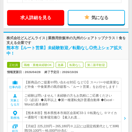
求人詳細を見る
気になる
株式会社どんどんライス | 業務用炊飯米の九州のシェアトップクラス！食を
支える企業です
熊本市【ルート営業】未経験歓迎／転勤なし◎売上シェア拡大
中！
正社員
職種・業種未経験OK
急募
転勤なし
第二新卒歓迎
情報更新日：2026/04/28
終了予定日：
2026/10/26
【新商品のご提案や問い合わせ対応 など◎】スーパーや総菜屋な
ど外食・中食業界の既存顧客へ「ルート営業」をお任せします！
仕事内容
ご経験は問いません！未経験の方もお気軽にご応募ください
◎《必須》◆高卒以上 ◆第一種運転免許普通自動車 ◆Excel・
対象と
Wordの基本操作
なる方
【熊本本部】熊本県熊本市南区会富町33-1 ※転勤なし ※マイカ
ー通勤可！駐車場完備◎ 【雇入れ直…
勤務地
【月給】225,220円～265,180円※上記には固定残業代として30時
間/39,100円～46,000円分含む …
給与