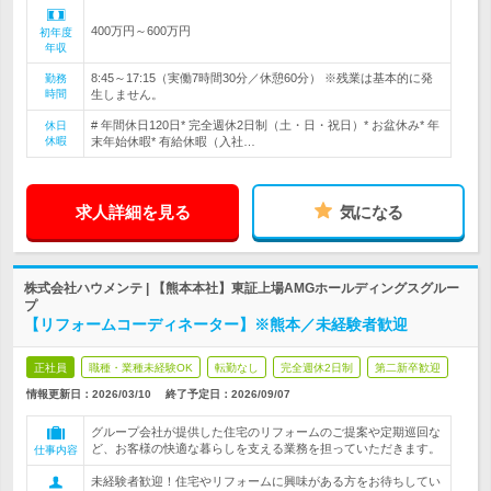
400万円～600万円
初年度
年収
8:45～17:15（実働7時間30分／休憩60分） ※残業は基本的に発
勤務
時間
生しません。
# 年間休日120日* 完全週休2日制（土・日・祝日）* お盆休み* 年
休日
休暇
末年始休暇* 有給休暇（入社…
求人詳細を見る
気になる
株式会社ハウメンテ | 【熊本本社】東証上場AMGホールディングスグルー
プ
【リフォームコーディネーター】※熊本／未経験者歓迎
正社員
職種・業種未経験OK
転勤なし
完全週休2日制
第二新卒歓迎
情報更新日：2026/03/10
終了予定日：
2026/09/07
グループ会社が提供した住宅のリフォームのご提案や定期巡回な
ど、お客様の快適な暮らしを支える業務を担っていただきます。
仕事内容
未経験者歓迎！住宅やリフォームに興味がある方をお待ちしてい