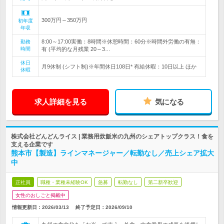
300万円～350万円
初年度
年収
8:00～17:00実働：8時間※休憩時間：60分※時間外労働の有無：
勤務
時間
有 (平均的な月残業 20～3…
休日
月9休制 (シフト制)※年間休日108日* 有給休暇：10日以上 ほか
休暇
求人詳細を見る
気になる
株式会社どんどんライス | 業務用炊飯米の九州のシェアトップクラス！食を
支える企業です
熊本市【製造】ラインマネージャー／転勤なし／売上シェア拡大
中
正社員
職種・業種未経験OK
急募
転勤なし
第二新卒歓迎
女性のおしごと掲載中
情報更新日：2026/03/13
終了予定日：
2026/09/10