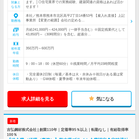
ます。│◎住宅業界での実務経験、建築関連の資格はあれば活か
対象と
せます！
なる方
本社／熊本県熊本市北区高平2丁目14番53号 【雇入れ直後】上記
事業所 【変更の範囲】会社の定める…
勤務地
月給241,000円～424,000円（一律手当含む）※固定残業代として
43,850円～（30時間分）を含む。超過分…
給与
350万円～600万円
初年度
年収
勤務
9：00～18：00（休憩60分）※残業時間／月平均15時間程度
時間
・完全週休2日制（毎週／基本は火・水休み※祝日がある週は変
休日
休暇
動あり）・GW休暇・夏季休暇・年末年始休暇…
求人詳細を見る
気になる
新着
吉弘鋼材株式会社 | 創業110年｜定着率95％以上｜転勤なし｜有給取得率
100％