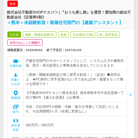
新着
株式会社不動産SHOPナカジツ | 『おうち探し館』を運営！愛知県の総合不
動産会社《定着率9割》
＜熊本＞未経験歓迎！新築住宅部門の【建築アシスタント】
正社員
職種・業種未経験OK
急募
完全週休2日制
第二新卒歓迎
女性のおしごと掲載中
情報更新日：2026/08/04
終了予定日：
2027/01/25
戸建住宅部門のサポートスタッフとして、システム入力や書類作
成、受注・発注処理など事務全般を担当していただきます。
仕事内容
＼業種・職種未経験及び第二新卒大歓迎！／《必須》◆高卒以
上 ★PC操作に苦手意識のない方であればOK！裁量をもって働
対象と
ける環境です！
なる方
【不動産SHOPナカジツ熊本本店】 熊本県熊本市中央区渡鹿一丁
目17番6号 【雇入れ直後】上記事業…
勤務地
月給：210,000円※経験・年齢・能力を考慮して決定いたしま
す。※試用期間3ヶ月（待遇に変更なし）
給与
300万円～300万円
初年度
年収