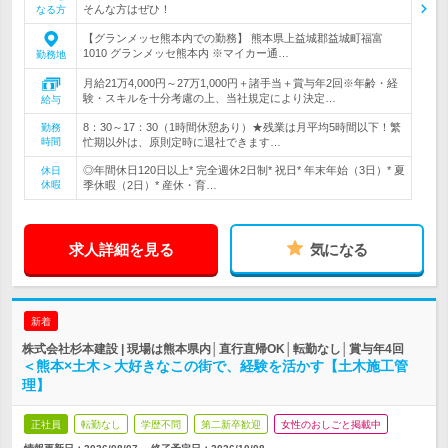
そんな方はぜひ！
なる方
【グランメッセ熊本内での勤務】 熊本県上益城郡益城町福富
1010 グランメッセ熊本内 ※マイカー通…
勤務地
月給21万4,000円～27万1,000円＋諸手当＋賞与年2回※年齢・経
験・スキルを十分考慮の上、当社規定により決定…
給与
8：30～17：30（1時間休憩あり）★残業は月平均5時間以下！繁
勤務
時間
忙期以外は、原則定時に退社できます…
◎年間休日120日以上* 完全週休2日制* 祝日* 年末年始（3日）* 夏
休日
休暇
季休暇（2日）* 産休・育…
求人詳細を見る
気になる
新着
株式会社杉本建設 | 現場は熊本県内│直行直帰OK│転勤なし│賞与年4回
＜熊本×土木＞大好きなこの街で、経験を活かす【土木施工管
理】
正社員
転勤なし
学歴不問
第二新卒歓迎
女性のおしごと掲載中