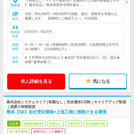
【 転勤なし／マイカー通勤OK／近隣県からの新幹線通勤もＯＫ
】 熊本支店／ 熊本県熊本市西区春日…
勤務地
月給：361,000円～468,000円※経験、能力、資格等を考慮の上、
優遇します。 面接時にご相談下さい。※試用期…
給与
570万円～740万円
初年度
年収
9：00 ～ 18：00（実働8時間／休憩1時間）※残業時間は月平均
勤務
時間
14.1時間！ 1日1時間以下と…
# 【 年間休日128日以上 】★休日* 完全週休2日(土・日)、祝日★
休日
休暇
休暇* 夏季休暇 (7…
求人詳細を見る
気になる
株式会社システムライフ | 転勤なし｜完全週休2日制｜キャリアアップ歓迎
｜残業５時間程度
熊本【SE】自社受託開発×上流工程に挑戦できる環境
正社員
業種未経験OK
転勤なし
学歴不問
完全週休2日制
第二新卒歓迎
女性のおしごと掲載中