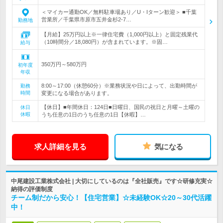
＜マイカー通勤OK／無料駐車場あり／U・Iターン歓迎＞ ■千葉
営業所／千葉県市原市五井金杉2-7…
勤務地
【月給】25万円以上※一律住宅費（1,000円以上）と固定残業代
（10時間分／18,080円）が含まれています。※固…
給与
350万円～580万円
初年度
年収
8:00～17:00（休憩60分）※業務状況や日によって、出勤時間が
勤務
時間
変更になる場合があります。
【休日】■年間休日：124日■日曜日、国民の祝日と月曜～土曜の
休日
休暇
うち任意の1日のうち任意の1日【休暇】…
求人詳細を見る
気になる
中尾建設工業株式会社 | 大切にしているのは『全社販売』です☆研修充実☆
納得の評価制度
チーム制だから安心！【住宅営業】☆未経験OK☆20～30代活躍
中！