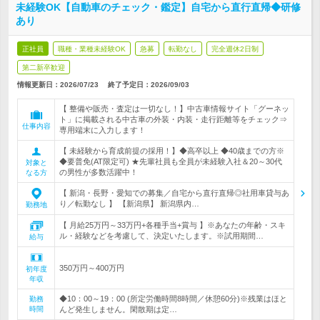
未経験OK【自動車のチェック・鑑定】自宅から直行直帰◆研修
あり
正社員
職種・業種未経験OK
急募
転勤なし
完全週休2日制
第二新卒歓迎
情報更新日：2026/07/23
終了予定日：
2026/09/03
【 整備や販売・査定は一切なし！】中古車情報サイト「グーネッ
ト」に掲載される中古車の外装・内装・走行距離等をチェック⇒
仕事内容
専用端末に入力します！
【 未経験から育成前提の採用！】◆高卒以上 ◆40歳までの方※
◆要普免(AT限定可) ★先輩社員も全員が未経験入社＆20～30代
対象と
の男性が多数活躍中！
なる方
【 新潟・長野・愛知での募集／自宅から直行直帰◎社用車貸与あ
り／転勤なし 】 【新潟県】 新潟県内…
勤務地
【 月給25万円～33万円+各種手当+賞与 】※あなたの年齢・スキ
ル・経験などを考慮して、決定いたします。※試用期間…
給与
350万円～400万円
初年度
年収
◆10：00～19：00 (所定労働時間8時間／休憩60分)※残業はほと
勤務
時間
んど発生しません。閑散期は定…