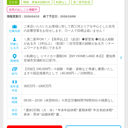
正社員
職種・業種未経験OK
転勤なし
第二新卒歓迎
女性のおしごと掲載中
情報更新日：2026/04/10
終了予定日：
2026/10/08
ご来店いただいたお客様に対して西三河エリアを中心とした住宅
の反響営業をお任せします。◎一人で目標は追いません！
仕事内容
＼第二新卒OK！／【高卒以上】《必須》◆要普免 ◆社会人経験
がある方（1年以上）《歓迎》◇住宅営業の経験がある方 ◇チー
対象と
ムワークを大切にできる方
なる方
☆転勤なし ☆マイカー通勤OK 【MY HOME LAND 本店】 愛知県
安城市安城町社口堂75…
勤務地
【月給】240,000円～※経験・年齢・資格など考慮し優遇いたし
ます※固定残業代として（40,000円～／22時間分…
給与
300万円～1000万円
初年度
年収
勤務
09:00～18:00（休憩90分）※所定労働時間7時間30分※残業なし
時間
* 週休2日制（火・水）* 年末年始休暇* 夏期休暇* 年次有給休暇*
休日
休暇
産休・育休* 結婚休暇* 慶…