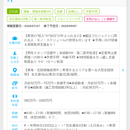
ト】
正社員
職種・業種未経験OK
急募
転勤なし
学歴不問
完全週休2日制
第二新卒歓迎
リモートワーク可
女性のおしごと掲載中
情報更新日：2026/07/27
終了予定日：
2026/09/07
【希望の"収入"や"休日"が叶えられる◎】■建設プロジェクトに関
わる人・モノ・スケジュールの管理を行います ★手厚いOJT研修
仕事内容
＆資格取得支援あり！
【男性スタッフ活躍中｜未経験OK・第二新卒歓迎】■定着率は業
界随一の95％ ■学歴不問・年齢不問 ★WEB面接＆引っ越し支援
対象と
制度あり ※U・Iターン歓迎
なる方
【東海・北陸積極採用中｜希望するエリアを選べる大型全国採
用】 名古屋/仙台/東京/大阪/広島/福岡…
勤務地
月給32万円～70万円＋各種手当■未経験者：月給32万円～＋各種
手当■経験者（施工管理経験2年以上）：月給38万円～…
給与
380万円～1000万円
初年度
年収
■8:00～17:00（実働8時間、休憩1時間）■8:30～17:30（実働8時
勤務
時間
間、休憩1時間）※プ…
# ＜年間休日125日以上！＞* 完全週休2日制（土日休み）⇒希望
休日
休暇
があれば平日休みのプロジェクトにも…