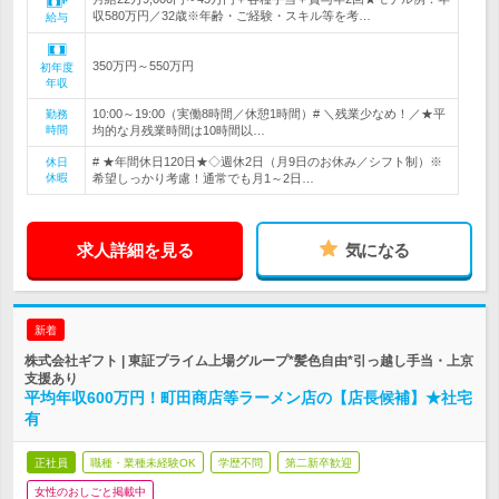
収580万円／32歳※年齢・ご経験・スキル等を考…
給与
350万円～550万円
初年度
年収
10:00～19:00（実働8時間／休憩1時間）# ＼残業少なめ！／★平
勤務
時間
均的な月残業時間は10時間以…
# ★年間休日120日★◇週休2日（月9日のお休み／シフト制）※
休日
休暇
希望しっかり考慮！通常でも月1～2日…
求人詳細を見る
気になる
新着
株式会社ギフト | 東証プライム上場グループ*髪色自由*引っ越し手当・上京
支援あり
平均年収600万円！町田商店等ラーメン店の【店長候補】★社宅
有
正社員
職種・業種未経験OK
学歴不問
第二新卒歓迎
女性のおしごと掲載中