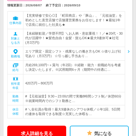
情報更新日：2026/08/07
終了予定日：
2026/09/10
【充実研修で安心◎】「町田商店」や「豚山」、「元祖油堂」を
初めとした直営店舗で店舗運営業務をお任せします！★最短1年
仕事内容
で店長に就任した社員も★
【未経験歓迎／学歴不問】＼お人柄・意欲重視！！／★20代・30
代が活躍中！★髪色自由！金髪・髭もOK★最大9連休可★社宅
対象と
(月3万円)
なる方
エリア限定・固定シフト・残業なしの働き方もOK ☆借り上げ社
宅あり（月3万円） ☆引っ越し手当あり…
勤務地
月給269,100円~＋賞与（年2回）※経験・能力・前職給与を考慮
し決定いたします。※試用期間6ヶ月（期間中の待遇に…
給与
420万円～800万円
初年度
年収
# 【元祖油堂】9:30～23:00の間で実働8時間シフト制／休憩60分
勤務
時間
※就業時間内でのシフト勤務と…
# ＼全社員が取得！最大9連休のシアワセ休暇／☆年1回、5日間
休日
休暇
の連休を取得できる制度☆充実した休暇を…
求人詳細を見る
気になる