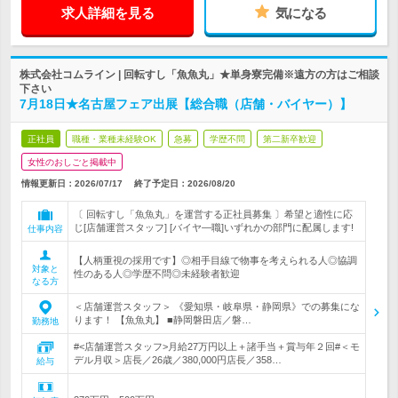
求人詳細を見る
気になる
株式会社コムライン | 回転すし「魚魚丸」★単身寮完備※遠方の方はご相談
下さい
7月18日★名古屋フェア出展【総合職（店舗・バイヤー）】
正社員
職種・業種未経験OK
急募
学歴不問
第二新卒歓迎
女性のおしごと掲載中
情報更新日：2026/07/17
終了予定日：
2026/08/20
〔 回転すし「魚魚丸」を運営する正社員募集 〕希望と適性に応
じ[店舗運営スタッフ] [バイヤ―職]いずれかの部門に配属します!
仕事内容
【人柄重視の採用です】◎相手目線で物事を考えられる人◎協調
対象と
性のある人◎学歴不問◎未経験者歓迎
なる方
＜店舗運営スタッフ＞ 《愛知県・岐阜県・静岡県》での募集にな
ります！ 【魚魚丸】 ■静岡磐田店／磐…
勤務地
#<店舗運営スタッフ>月給27万円以上＋諸手当＋賞与年２回#＜モ
デル月収＞店長／26歳／380,000円店長／358…
給与