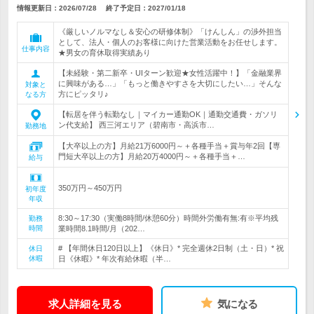
情報更新日：2026/07/28
終了予定日：
2027/01/18
《厳しいノルマなし＆安心の研修体制》「けんしん」の渉外担当
として、法人・個人のお客様に向けた営業活動をお任せします。
仕事内容
★男女の育休取得実績あり
【未経験・第二新卒・UIターン歓迎★女性活躍中！】「金融業界
に興味がある…」「もっと働きやすさを大切にしたい…」そんな
対象と
方にピッタリ♪
なる方
【転居を伴う転勤なし｜マイカー通勤OK｜通勤交通費・ガソリ
ン代支給】 西三河エリア（碧南市・高浜市…
勤務地
【大卒以上の方】月給21万6000円～＋各種手当＋賞与年2回【専
門短大卒以上の方】月給20万4000円～＋各種手当＋…
給与
350万円～450万円
初年度
年収
8:30～17:30（実働8時間/休憩60分）時間外労働有無:有※平均残
勤務
時間
業時間8.1時間/月（202…
# 【年間休日120日以上】《休日》* 完全週休2日制（土・日）* 祝
休日
休暇
日《休暇》* 年次有給休暇（半…
求人詳細を見る
気になる