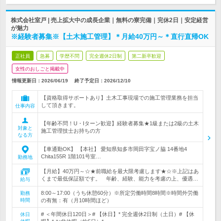
株式会社室戸 | 売上拡大中の成長企業｜無料の寮完備｜完休2日｜安定経営
が魅力
※経験者募集※【土木施工管理】＊月給40万円～＊直行直帰OK
正社員
急募
学歴不問
完全週休2日制
第二新卒歓迎
女性のおしごと掲載中
情報更新日：2026/06/19
終了予定日：
2026/12/10
【資格取得サポートあり】土木工事現場での施工管理業務を担当
して頂きます。
仕事内容
【年齢不問！U・Iターン歓迎】経験者募集★1級または2級の土木
対象と
施工管理技士お持ちの方
なる方
【車通勤OK】 【本社】 愛知県知多市岡田字宝ノ脇 14番地4
Chita155R 1階101号室…
勤務地
【月給】40万円～☆★前職給を最大限考慮します★☆※上記はあ
くまで最低保証額です。 年齢、経験、能力を考慮の上、優遇…
給与
8:00～17:00（うち休憩60分）※所定労働時間8時間※時間外労働
勤務
時間
の有無：有（月10時間ほど）
# ＜年間休日120日＞# 【休日】* 完全週休2日制（土日）# 【休
休日