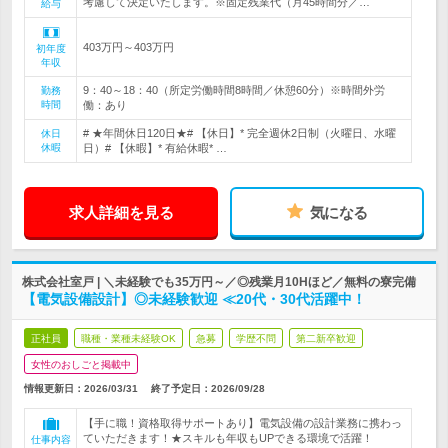
考慮して決定いたします。※固定残業代（月45時間分／…
給与
403万円～403万円
初年度
年収
9：40～18：40（所定労働時間8時間／休憩60分）※時間外労
勤務
時間
働：あり
# ★年間休日120日★# 【休日】* 完全週休2日制（火曜日、水曜
休日
休暇
日）# 【休暇】* 有給休暇* …
求人詳細を見る
気になる
株式会社室戸 | ＼未経験でも35万円～／◎残業月10Hほど／無料の寮完備
【電気設備設計】◎未経験歓迎 ≪20代・30代活躍中！
正社員
職種・業種未経験OK
急募
学歴不問
第二新卒歓迎
女性のおしごと掲載中
情報更新日：2026/03/31
終了予定日：
2026/09/28
【手に職！資格取得サポートあり】電気設備の設計業務に携わっ
ていただきます！★スキルも年収もUPできる環境で活躍！
仕事内容