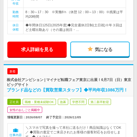
年収
8：30～17：30 ※実働8ｈ（休憩 12：00～13：00）※残業は平
勤務
時間
均20時間
◆年間休日125日(2025年度)◆完全週休2日制(土日祝)※年３回ほ
休日
休暇
ど土曜出勤あり（その週は祝日・…
求人詳細を見る
気になる
新着
株式会社アンビション | マイナビ転職フェア東京に出展！6月7日（日）東京
ビッグサイト
ブランド品などの【買取営業スタッフ】◆平均年収1086万円！
正社員
職種・業種未経験OK
急募
学歴不問
第二新卒歓迎
女性のおしごと掲載中
情報更新日：2026/08/07
終了予定日：
2026/11/05
＼スマホで写真を撮って本社に送るだけ！商品知識はなくてOK
／ ◆買取の査定でご来店されたお客様の接客対応をお任せしま
仕事内容
す。◆ノルマなし