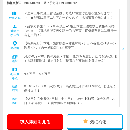
情報更新日：2026/03/20
終了予定日：
2026/09/17
＜土木工事の施工管理業務。幅広い裁量で経験を活かせます！
＞ ★現場は三河エリアが中心なので、地域密着で働けます！
仕事内容
＜経験者募集！＞ ●高卒以上 ●1級土木施工管理技士資格をお持
ちの方 《資格取得支援や諸手当も充実！資格保有者には毎月手
対象と
当を支給！》
なる方
【転勤なし】本社／愛知県碧南市山神町2丁目72番地 ◎UIターン
歓迎 ◎マイカー通勤OK（駐車場完…
勤務地
月給20万～30万円※経験・年齢・能力を考慮し、給与を決定しま
す※試用期間3～6ヶ月あり（待遇など変動はありません）
給与
400万円～600万円
初年度
年収
8：00～17：00（休憩60分）※残業は月平均11.3時間。無理なく
勤務
時間
働けます！
【休日】完全週休2日制（土・日） ほか【休暇】有給休暇（20
休日
休暇
日 ※初年度10日）慶弔休暇長期休暇（G…
求人詳細を見る
気になる