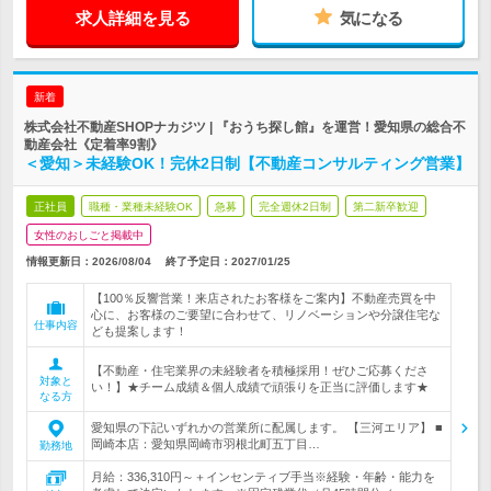
求人詳細を見る
気になる
新着
株式会社不動産SHOPナカジツ | 『おうち探し館』を運営！愛知県の総合不
動産会社《定着率9割》
＜愛知＞未経験OK！完休2日制【不動産コンサルティング営業】
正社員
職種・業種未経験OK
急募
完全週休2日制
第二新卒歓迎
女性のおしごと掲載中
情報更新日：2026/08/04
終了予定日：
2027/01/25
【100％反響営業！来店されたお客様をご案内】不動産売買を中
心に、お客様のご要望に合わせて、リノベーションや分譲住宅な
仕事内容
ども提案します！
【不動産・住宅業界の未経験者を積極採用！ぜひご応募くださ
対象と
い！】★チーム成績＆個人成績で頑張りを正当に評価します★
なる方
愛知県の下記いずれかの営業所に配属します。 【三河エリア】 ■
岡崎本店：愛知県岡崎市羽根北町五丁目…
勤務地
月給：336,310円～＋インセンティブ手当※経験・年齢・能力を