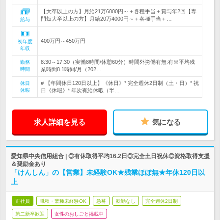
【大卒以上の方】月給21万6000円～＋各種手当＋賞与年2回【専
門短大卒以上の方】月給20万4000円～＋各種手当＋…
給与
400万円～450万円
初年度
年収
8:30～17:30（実働8時間/休憩60分）時間外労働有無:有※平均残
勤務
時間
業時間8.1時間/月（202…
# 【年間休日120日以上】《休日》* 完全週休2日制（土・日）* 祝
休日
休暇
日《休暇》* 年次有給休暇（半…
求人詳細を見る
気になる
愛知県中央信用組合 | ◎有休取得平均16.2日◎完全土日祝休◎資格取得支援
＆奨励金あり
「けんしん」の【営業】未経験OK★残業ほぼ無★年休120日以
上
正社員
職種・業種未経験OK
急募
転勤なし
完全週休2日制
第二新卒歓迎
女性のおしごと掲載中