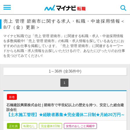
売上 管理 碧南市に関する求人・転職・中途採用情報＜
8/7（金）更新＞
マイナビ転職では「売上 管理 碧南市」に関連する転職・求人・中途採用情報
を多数掲載中!「売上 管理 碧南市」の転職・求人情報を探しているあなたにお
すすめのお仕事を掲載しています。「売上 管理 碧南市」に関連するキーワー
ドからも転職・求人情報をお探しいただけるので、あなたにぴったりのお仕事
を見つけてみてください!
1～36件 (全36件中)
1
新着
石橋建設興業株式会社 | 碧南市で半世紀以上の歴史を持つ、安定した総合建
設会社
【土木施工管理】★経験者募集★完全週休二日制★月給20万円～
正社員
転勤なし
完全週休2日制
女性のおしごと掲載中