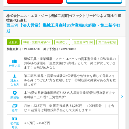
株式会社エス・エヌ・ジー | 機械工具商社/ファクトリービジネス商社/生産
技術代行商社
西三河【法人営業】機械工具商社の営業職/未経験・第二新卒歓
迎
正社員
職種・業種未経験OK
転勤なし
完全週休2日制
第二新卒歓迎
情報更新日：2026/04/10
終了予定日：
2026/10/08
機械工具・産業機器・メカトロパーツの提案型営業！◎製造業の
お客様の課題を『生産技術代行商社』として一緒に解決していき
仕事内容
ます！☆飛び込みなし！
第二新卒/業界・営業未経験OK◎研修や勉強会を通じて営業スキ
ルを身につけたい方を歓迎します！◎製造業の経験がある方も歓
対象と
迎します！
なる方
本社/愛知県碧南市源氏町5-52 名古屋南営業所/愛知県刈谷市井ケ
谷町後ロ上15番2 三河営業所/…
勤務地
月給：23.6万円～※ 固定残業代 31,250円～（20時間分～）を含
む※ 超過分は別途残業手当として支給します※…
給与
365万円～450万円
初年度
年収