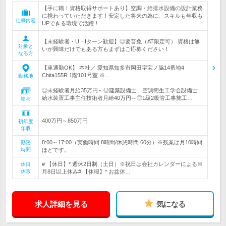
【手に職！資格取得サポートあり】空調・給排水設備の設計業務
に携わっていただきます！安定した将来の為に、スキルも年収も
仕事内容
UPできる環境で活躍！
【未経験者・U・Iターン歓迎】◎要普免（AT限定可） 資格は無
対象と
いが興味だけでもある方もまずはご応募ください！
なる方
【車通勤OK】 本社／ 愛知県知多市岡田字宝ノ脇14番地4
Chita155R 1階101号室 ※…
勤務地
◎未経験者月給35万円～◎建築設備士、空調衛生工学会設備士、
給水装置工事主任技術者月給40万円～◎1級2級管工事施工…
給与
400万円～850万円
初年度
年収
8:00～17:00（実働時間 8時間/休憩時間 60分）※残業は月10時間
勤務
時間
ほどです。
# 【休日】* 週休2日制（土日）※祝日は会社カレンダーによる※
休日
休暇
月8日以上休み# 【休暇】* お盆休…
求人詳細を見る
気になる