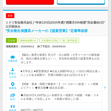
新着
ミドリ安全株式会社 | *年休125日(2025年度)*残業月20h程度*完全週休2日*
土日祝休み
*安全衛生保護具メーカーの【提案営業】*定着率抜群
正社員
業種未経験OK
完全週休2日制
第二新卒歓迎
情報更新日：2026/06/12
終了予定日：
2026/09/10
【幅広い業界が顧客】官公庁・法人顧客（大手メーカーの製造拠
点、地元の優良企業など）へ、安全衛生保護具の提案営業をお任
仕事内容
せします。
■大卒以上 ■要普通免許 ■社会人経験5年以上 ☆当社の商品を使っ
対象と
たことがある経験や、営業の経験があれば活かせます！
なる方
【関東・東海・関西で募集中！】 ☆I・Uターン歓迎！ ＝＝関東
エリア＝＝ ◆東京都◆ 城北支店/新…
勤務地
◆月給24万4,100円以上+ 各種手当 + 残業代 ※経験・年齢・スキ
ルを考慮して決定します。 ※残業が発生した場…
給与
400万円～600万円
初年度