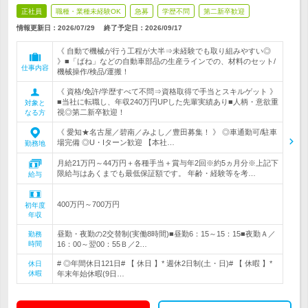
正社員
職種・業種未経験OK
急募
学歴不問
第二新卒歓迎
情報更新日：2026/07/29
終了予定日：
2026/09/17
《 自動で機械が行う工程が大半⇒未経験でも取り組みやすい◎
》■「ばね」などの自動車部品の生産ラインでの、材料のセット/
仕事内容
機械操作/検品/運搬！
《 資格/免許/学歴すべて不問⇒資格取得で手当とスキルゲット 》
■当社に転職し、年収240万円UPした先輩実績あり■人柄・意欲重
対象と
視◎第二新卒歓迎！
なる方
《 愛知★名古屋／碧南／みよし／豊田募集！ 》 ◎車通勤可/駐車
場完備 ◎U・Iターン歓迎 【本社…
勤務地
月給21万円～44万円＋各種手当＋賞与年2回※約5ヵ月分※上記下
限給与はあくまでも最低保証額です。 年齢・経験等を考…
給与
400万円～700万円
初年度
年収
昼勤・夜勤の2交替制(実働8時間)■昼勤6：15～15：15■夜勤Ａ／
勤務
時間
16：00～翌00：55Ｂ／2…
# ◎年間休日121日# 【 休日 】* 週休2日制(土・日)# 【 休暇 】*
休日
休暇
年末年始休暇(9日…