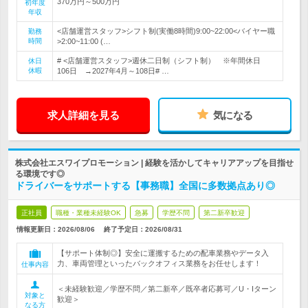
370万円～500万円
初年度
年収
<店舗運営スタッフ>シフト制(実働8時間)9:00~22:00<バイヤー職
勤務
時間
>2:00~11:00 (…
# <店舗運営スタッフ>週休二日制（シフト制） ※年間休日
休日
休暇
106日 →2027年4月～108日# …
求人詳細を見る
気になる
株式会社エスワイプロモーション | 経験を活かしてキャリアアップを目指せ
る環境です◎
ドライバーをサポートする【事務職】全国に多数拠点あり◎
正社員
職種・業種未経験OK
急募
学歴不問
第二新卒歓迎
情報更新日：2026/08/06
終了予定日：
2026/08/31
【サポート体制◎】安全に運搬するための配車業務やデータ入
力、車両管理といったバックオフィス業務をお任せします！
仕事内容
＜未経験歓迎／学歴不問／第二新卒／既卒者応募可／U・Iターン
対象と
歓迎＞
なる方