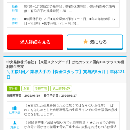
08:30～17:30所定労働時間：8時間休憩時間：60分時間外労働有
勤務
時間
無：有◎月平均残業時間：20～…
■年間休日数120日■完全週休2日制（土・日）■年末年始休暇（7
休日
休暇
日～9日間）■夏季休暇（7日～9日間…
求人詳細を見る
気になる
中央発條株式会社 | 【東証スタンダード】ばねのシェア国内TOPクラス★福
利厚生充実
＼面接1回／ 業界大手の【保全スタッフ】賞与約5ヵ月｜年休121
日
正社員
急募
学歴不問
第二新卒歓迎
情報更新日：2026/06/19
終了予定日：
2026/09/17
《★安定した生産を保つために無くてはならないお仕事》「ば
ね」をはじめとした自動車部品の生産ラインでの保全/設備の点検
仕事内容
などをお任せします。
《 経験者募集／経験が浅い方でも応募歓迎 》★これまでの経験
が存分に活かせる職場★電気工事士等の資格をお持ちの方は優遇
対象と