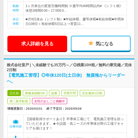
1ヶ月単位の変形労働時間制 ※週平均40時間以内# 《シフト例》
勤務
時間
休憩1時間8:00～17:009:0…
■月9日休み（シフト制）■年始休暇、慶弔休暇■有給休暇■年間休
休日
休暇
日108日＋有給休暇5日以上⇒実質11…
求人詳細を見る
気になる
株式会社室戸 | ＼未経験でも35万円～／◎残業10H程／無料の寮完備／完休
2日制
【電気施工管理】◎年休120日(土日休) 無資格からリーダー
へ。
正社員
業種未経験OK
急募
学歴不問
完全週休2日制
第二新卒歓迎
女性のおしごと掲載中
情報更新日：2026/03/31
終了予定日：
2026/09/28
【資格取得サポートあり】半導体工場にて、電気施工管理を担っ
ていただきます。★今話題・高ニーズの半導体分野の工場でキャ
仕事内容
リアを築けます！