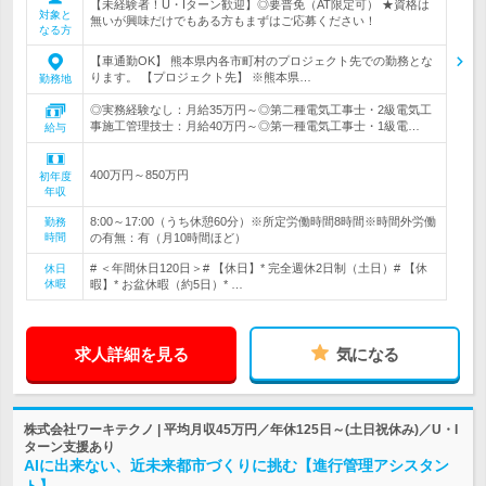
【未経験者！U・Iターン歓迎】◎要普免（AT限定可） ★資格は
対象と
無いが興味だけでもある方もまずはご応募ください！
なる方
【車通勤OK】 熊本県内各市町村のプロジェクト先での勤務とな
ります。 【プロジェクト先】 ※熊本県…
勤務地
◎実務経験なし：月給35万円～◎第二種電気工事士・2級電気工
事施工管理技士：月給40万円～◎第一種電気工事士・1級電…
給与
400万円～850万円
初年度
年収
8:00～17:00（うち休憩60分）※所定労働時間8時間※時間外労働
勤務
時間
の有無：有（月10時間ほど）
# ＜年間休日120日＞# 【休日】* 完全週休2日制（土日）# 【休
休日
休暇
暇】* お盆休暇（約5日）* …
求人詳細を見る
気になる
株式会社ワーキテクノ | 平均月収45万円／年休125日～(土日祝休み)／U・I
ターン支援あり
AIに出来ない、近未来都市づくりに挑む【進行管理アシスタン