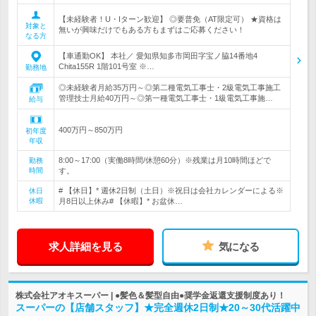
【未経験者！U・Iターン歓迎】 ◎要普免（AT限定可） ★資格は
対象と
無いが興味だけでもある方もまずはご応募ください！
なる方
【車通勤OK】 本社／ 愛知県知多市岡田字宝ノ脇14番地4
Chita155R 1階101号室 ※…
勤務地
◎未経験者月給35万円～◎第二種電気工事士・2級電気工事施工
管理技士月給40万円～◎第一種電気工事士・1級電気工事施…
給与
400万円～850万円
初年度
年収
8:00～17:00（実働8時間/休憩60分）※残業は月10時間ほどで
勤務
時間
す。
# 【休日】* 週休2日制（土日）※祝日は会社カレンダーによる※
休日
休暇
月8日以上休み# 【休暇】* お盆休…
求人詳細を見る
気になる
株式会社アオキスーパー | ●髪色＆髪型自由●奨学金返還支援制度あり！
スーパーの【店舗スタッフ】★完全週休2日制★20～30代活躍中