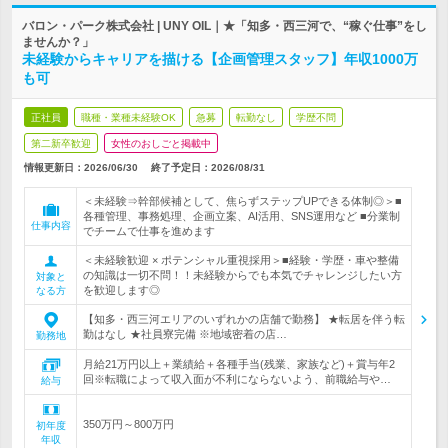
バロン・パーク株式会社 | UNY OIL｜★「知多・西三河で、“稼ぐ仕事”をし
ませんか？」
未経験からキャリアを描ける【企画管理スタッフ】年収1000万
も可
正社員
職種・業種未経験OK
急募
転勤なし
学歴不問
第二新卒歓迎
女性のおしごと掲載中
情報更新日：2026/06/30
終了予定日：
2026/08/31
＜未経験⇒幹部候補として、焦らずステップUPできる体制◎＞■
各種管理、事務処理、企画立案、AI活用、SNS運用など ■分業制
仕事内容
でチームで仕事を進めます
＜未経験歓迎 × ポテンシャル重視採用＞■経験・学歴・車や整備
の知識は一切不問！！未経験からでも本気でチャレンジしたい方
対象と
を歓迎します◎
なる方
【知多・西三河エリアのいずれかの店舗で勤務】 ★転居を伴う転
勤はなし ★社員寮完備 ※地域密着の店…
勤務地
月給21万円以上＋業績給＋各種手当(残業、家族など)＋賞与年2
回※転職によって収入面が不利にならないよう、前職給与や…
給与
350万円～800万円
初年度
年収