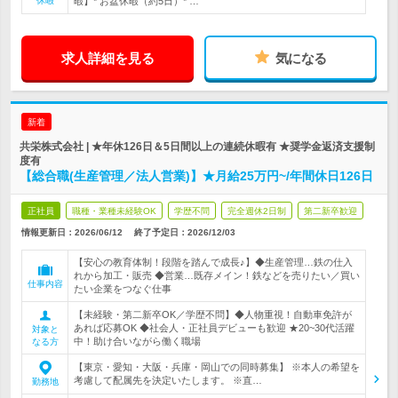
休暇
暇】* お盆休暇（約5日）* …
求人詳細を見る
気になる
新着
共栄株式会社 | ★年休126日＆5日間以上の連続休暇有 ★奨学金返済支援制
度有
【総合職(生産管理／法人営業)】★月給25万円~/年間休日126日
正社員
職種・業種未経験OK
学歴不問
完全週休2日制
第二新卒歓迎
情報更新日：2026/06/12
終了予定日：
2026/12/03
【安心の教育体制！段階を踏んで成長♪】◆生産管理…鉄の仕入
れから加工・販売 ◆営業…既存メイン！鉄などを売りたい／買い
仕事内容
たい企業をつなぐ仕事
【未経験・第二新卒OK／学歴不問】◆人物重視！自動車免許が
あれば応募OK ◆社会人・正社員デビューも歓迎 ★20~30代活躍
対象と
中！助け合いながら働く職場
なる方
【東京・愛知・大阪・兵庫・岡山での同時募集】 ※本人の希望を
考慮して配属先を決定いたします。 ※直…
勤務地