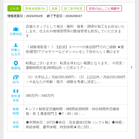
正社員
業種未経験OK
急募
第二新卒歓迎
女性のおしごと掲載中
情報更新日：2026/05/29
終了予定日：
2026/08/27
店舗スタッフとして発注・陳列・接客・調理や加工をお任せいた
します。仕入れや相場管理等の数値管理も担当していただきま
仕事内容
す。
《 経験者歓迎！ 》【必須】スーパーの食品部門でのご経験 ★髪
対象と
色/髪型/アクセサリーなどオシャレをして自分らしく働けます
なる方
転勤はございますが、転居を伴わない範囲となります。 ※目安：
通勤時間片道1時間以内 ＜三河エリア＞…
勤務地
《1》大卒以上／月給250,000円～《2》上記以外／月給220,000円
～※あなたの年齢・能力・経験を考慮し決定し…
給与
390万円～540万円
初年度
年収
# シフト制所定労働時間：8時間休憩時間：90分時間外労働有
勤務
時間
無：有【 農産部門 】◆7：00～16：…
◆年間休日：107日◆休日：完全週休2日制（シフト制）◆休暇：
休日
休暇
有給休暇、慶弔休暇、特別休暇★月に3日…