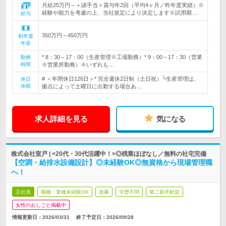
月給25万円～＋諸手当＋賞与年2回（平均4ヶ月／昨年度実績）※
経験や能力を考慮の上、当社規定により決定します※試用期…
給与
350万円～450万円
初年度
年収
* 8：30～17：00（生産管理※工場勤務）* 9：00～17：30（営業
勤務
時間
※営業所勤務）※いずれも…
# ＜年間休日126日＞* 完全週休2日制（土日祝）└生産管理は、
休日
休暇
拠点によって土曜日に出勤する場合あ…
求人詳細を見る
気になる
株式会社室戸 | <20代・30代活躍中！>◎残業ほぼなし／無料の社宅完備
【空調・給排水設備設計】◎未経験OK◎無資格から現場管理職
へ！
正社員
職種・業種未経験OK
急募
学歴不問
第二新卒歓迎
女性のおしごと掲載中
情報更新日：2026/03/31
終了予定日：
2026/09/28