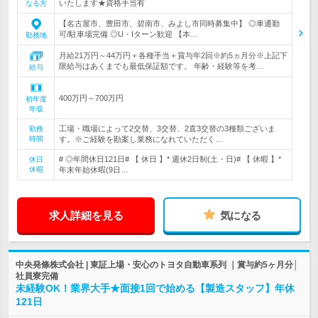
いたします★資格手当有
なる方
【名古屋市、豊田市、碧南市、みよし市同時募集中】 ◎車通勤
可/駐車場完備 ◎U・Iターン歓迎 【本…
勤務地
月給21万円～44万円＋各種手当＋賞与年2回※約5ヵ月分※上記下
限給与はあくまでも最低保証額です。 年齢・経験等を考…
給与
400万円～700万円
初年度
年収
工場・職場によって2交替、3交替、2直3交替の3種類ございま
勤務
時間
す。※ご経験を勘案し業務になれていただく…
# ◎年間休日121日# 【 休日 】* 週休2日制(土・日)# 【 休暇 】*
休日
休暇
年末年始休暇(9日…
求人詳細を見る
気になる
中央発條株式会社 | 東証上場・安心のトヨタ自動車系列 ｜賞与約5ヶ月分│
社員寮完備
未経験OK！業界大手★面接1回で始める【製造スタッフ】年休
121日