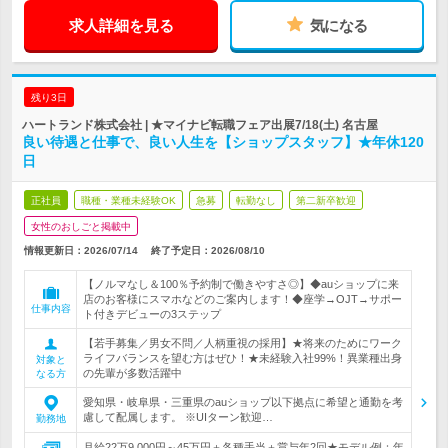
求人詳細を見る
気になる
残り3日
ハートランド株式会社 | ★マイナビ転職フェア出展7/18(土) 名古屋
良い待遇と仕事で、良い人生を【ショップスタッフ】★年休120
日
正社員
職種・業種未経験OK
急募
転勤なし
第二新卒歓迎
女性のおしごと掲載中
情報更新日：2026/07/14
終了予定日：
2026/08/10
【ノルマなし＆100％予約制で働きやすさ◎】◆auショップに来
店のお客様にスマホなどのご案内します！◆座学→OJT→サポー
仕事内容
ト付きデビューの3ステップ
【若手募集／男女不問／人柄重視の採用】★将来のためにワーク
ライフバランスを望む方はぜひ！★未経験入社99%！異業種出身
対象と
の先輩が多数活躍中
なる方
愛知県・岐阜県・三重県のauショップ以下拠点に希望と通勤を考
慮して配属します。 ※UIターン歓迎…
勤務地
月給22万9,000円～45万円＋各種手当＋賞与年2回★モデル例：年