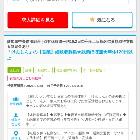
求人詳細を見る
気になる
愛知県中央信用組合 | ◎有休取得平均16.2日◎完全土日祝休◎資格取得支援
＆奨励金あり
「けんしん」の【営業】経験者募集★残業ほぼ無★年休120日以
上
正社員
急募
転勤なし
完全週休2日制
第二新卒歓迎
女性のおしごと掲載中
情報更新日：2026/07/28
終了予定日：
2027/01/18
《厳しいノルマなし＆安心の研修体制》「けんしん」の渉外担当
として、法人・個人のお客様に向けた営業活動をお任せします。
仕事内容
★男女の育休取得実績あり
【経験者募集】◆高卒以上◆普通自動車運転免許（AT限定可）◆
金融業界での営業経験（年数不問）＼UIターン歓迎・女性活躍
対象と
中！／
なる方
【転居を伴う転勤なし｜マイカー通勤OK｜通勤交通費・ガソリ
ン代支給】 西三河エリア（碧南市・高浜市…
勤務地