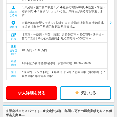
＼未経験・第二新卒歓迎！／ ◆社員の9割が20代 ◆性別・学歴・
経験不問 ◆「稼ぎたい」という強い気持ちがある方を歓迎しま
対象と
す！
なる方
※勤務地は希望を考慮して決定します 北海道上川郡東神楽町 北
海道旭川市 岩手県盛岡市 福島県須賀川…
勤務地
【東京・神奈川・千葉・埼玉】月給30万円～300万円＋諸手当＋
賞与年2回【その他の勤務地】月給26万円～300万円＋…
給与
400万円～1500万円
初年度
年収
勤務
1年単位の変形労働時間制（実働8時間）10:00～20:00
時間
* 週休2日（シフト制）★年間休日120日* 有給休暇（年間10日）*
休日
休暇
夏季休暇* 年末年始休暇* …
求人詳細を見る
気になる
有限会社エキスパート | ―◆安定性抜群！年間12万台の鑑定実績あり／各種
手当充実◆―