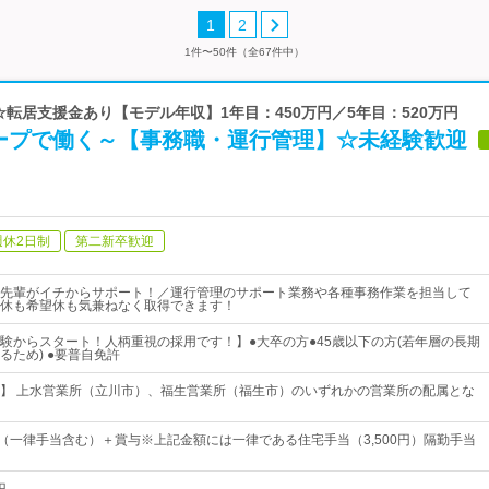
1
2
1件〜50件（全67件中）
 ☆転居支援金あり【モデル年収】1年目：450万円／5年目：520万円
ープで働く～【事務職・運行管理】☆未経験歓迎
週休2日制
第二新卒歓迎
先輩がイチからサポート！／運行管理のサポート業務や各種事務作業を担当して
休も希望休も気兼ねなく取得できます！
験からスタート！人柄重視の採用です！】●大卒の方●45歳以下の方(若年層の長期
るため) ●要普自免許
】 上水営業所（立川市）、福生営業所（福生市）のいずれかの営業所の配属とな
0円（一律手当含む）＋賞与※上記金額には一律である住宅手当（3,500円）隔勤手当