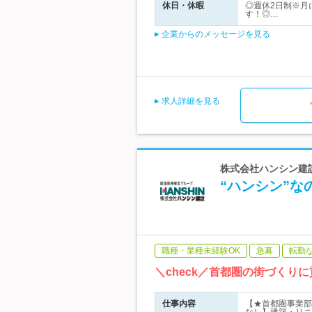
休日・休暇
◎週休2日制※月
す！◎…
企業からのメッセージを見る
求人詳細を見る
株式会社ハンシン建設
“ハンシン”な
職種・業種未経験OK
急募
転勤
＼check／首都圏の街づく
仕事内容
【★首都圏事業部