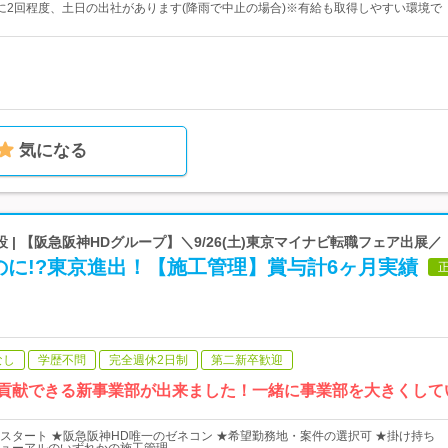
に2回程度、土日の出社があります(降雨で中止の場合)※有給も取得しやすい環境で
気になる
 | 【阪急阪神HDグループ】＼9/26(土)東京マイナビ転職フェア出展／
のに!?東京進出！【施工管理】賞与計6ヶ月実績
なし
学歴不問
完全週休2日制
第二新卒歓迎
りに貢献できる新事業部が出来ました！一緒に事業部を大きくし
スタート ★阪急阪神HD唯一のゼネコン ★希望勤務地・案件の選択可 ★掛け持ち