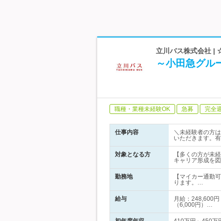
立川バス株式会社 |
～小田急グル
職種・業種未経験OK
急募
完全
仕事内容
＼未経験者の方は
いただきます。有
対象となる方
【多くの方が未経
キャリア形成を図
勤務地
【マイカー通勤可
ります。…
給与
月給：248,60
（6,000円）…