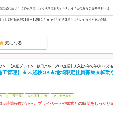
円
番表勤務に基づく（早朝勤務・泊まり勤務あり）※1ヶ月単位の変形労働時間制（週
4日＋特別有給休暇11日＝115日】# ★（特別有給休暇とは別の）年次有休の消化
気になる
ン | 【東証プライム・飯田グループHD企業】★入社2年で年収800万
施工管理】★未経験OK★地域限定社員募集★転勤
なし
学歴不問
完全週休2日制
第二新卒歓迎
均1.5時間程度だから、プライベートや家族との時間をしっかり