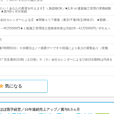
ューアルのいずれかの施工管理
たい！あなたの希望を叶えます】＼無資格OK／■土木 or 建築施工管理の実務経験
 ★賞与6ヶ月分実績
(会社カレンダーによる)】 ★関東エリア募集（東京/千葉/埼玉/神奈川） ★勤務…
0円～45万5000円★１級施工管理技士資格保持者は月給29～41万5000円いずれも＋
円
0（実働7時間50分）※水曜日はノー残業デーです※現場により多少の変動あり（実働
8日※* 完全週休2日制（土日祝）※（※）会社カレンダーによる◎休日出勤時は代休を
気になる
年ほぼ黒字経営／10年連続売上アップ／賞与6.5ヵ月