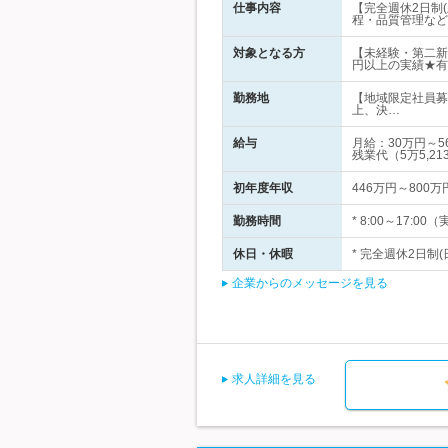
仕事内容
【完全週休2日制
程・品質管理など
対象となる方
【未経験・第二新
円以上の実績★有
勤務地
【地域限定社員募
上、決…
給与
月給：30万円～
残業代（5万5,21
初年度年収
446万円～800万
勤務時間
* 8:00～17
休日・休暇
* 完全週休2日制
企業からのメッセージを見る
求人詳細を見る