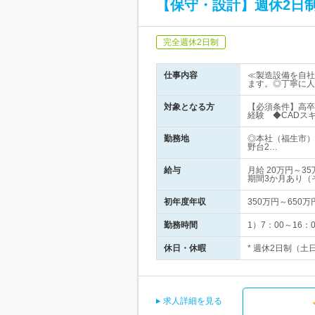
【保守・設計】週休2日制（
完全週休2日制
仕事内容
≪製造設備を自社
ます。◎丁寧に人
対象となる方
【必須条件】高卒
経験 ◆CAD
勤務地
◎本社（福生市）
野台2…
給与
月給 20万円～
期間3か月あり（
初年度年収
350万円～650万
勤務時間
1）7：00～16
休日・休暇
* 週休2日制（土
求人詳細を見る