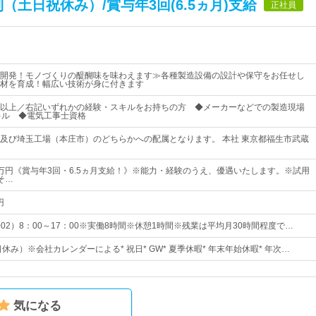
土日祝休み）/賞与年3回(6.5ヵ月)支給
正社員
開発！モノづくりの醍醐味を味わえます≫各種製造設備の設計や保守をお任せし
材を育成！幅広い技術が身に付きます
以上／右記いずれかの経験・スキルをお持ちの方 ◆メーカーなどでの製造現場
スキル ◆電気工事士資格
及び埼玉工場（本庄市）のどちらかへの配属となります。 本社 東京都福生市武蔵
35万円《賞与年3回・6.5ヵ月支給！》※能力・経験のうえ、優遇いたします。※試用
そ…
円
：002）8：00～17：00※実働8時間※休憩1時間※残業は平均月30時間程度で…
日休み）※会社カレンダーによる* 祝日* GW* 夏季休暇* 年末年始休暇* 年次…
気になる