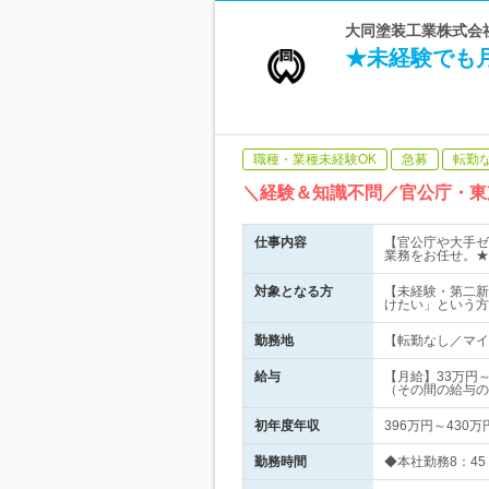
大同塗装工業株式会社
★未経験でも月
職種・業種未経験OK
急募
転勤
＼経験＆知識不問／官公庁・東
仕事内容
【官公庁や大手ゼ
業務をお任せ。★
対象となる方
【未経験・第二新
けたい」という方
勤務地
【転勤なし／マイカ
給与
【月給】33万円
（その間の給与の
初年度年収
396万円～430万
勤務時間
◆本社勤務8：45