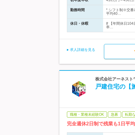
初年度年収
410万円～450万
勤務時間
* シフト制※交
平均40…
休日・休暇
# 【年間休日10
率…
求人詳細を見る
株式会社アーネストワ
戸建住宅の【
職種・業種未経験OK
急募
転勤
完全週休2日制で残業も1日平