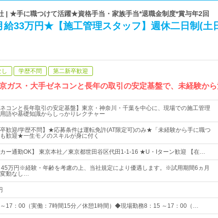
 | ★手に職つけて活躍★資格手当・家族手当*退職金制度*賞与年2回
給33万円★【施工管理スタッフ】週休二日制(土日
なし
学歴不問
第二新卒歓迎
京ガス・大手ゼネコンと長年の取引の安定基盤で、未経験から
ネコンと長年取引の安定基盤】東京・神奈川・千葉を中心に、現場での施工管理
用語や基礎知識からしっかりレクチャー
卒歓迎/学歴不問】★応募条件は運転免許(AT限定可)のみ★「未経験から手に職つ
も歓迎★一生モノのスキルが身に付く
ー通勤OK】 東京本社／東京都世田谷区代田1-1-16 ★U・Iターン歓迎 【在…
～45万円※経験・年齢を考慮の上、当社規定により優遇します。※試用期間6ヵ月
変動なし…
円
 ～17：00（実働：7時間15分／休憩1時間）◆現場勤務8：15 ～17：00（…