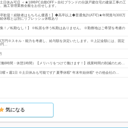
(土日休み可)】＜★18時PC自動OFF＞自社ブランドの分譲戸建住宅の建築工事の工
、施工管理業務全般をお任せします。
卒歓迎！経験者はもちろん優遇！】◆高卒以上◆普通免許(AT可)★年間賞与300万
給休暇とは別にリフレッシュ休暇あり
集！／転勤なし！】 ※転居を伴う転勤はありません。 ※勤務地はご希望を考慮の
56万円※スキル・能力を考慮し、給与額を決定いたします。※上記金額には、固定
3円…
円
:00（実働8時間・休憩1時間）【メリハリをつけて働けます！】残業時間の削減のため…
(日曜＋週1日 ※土日休みも可能です)* 夏季休暇* 年末年始休暇* その他会社の…
気になる