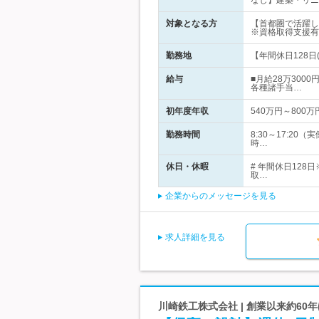
なし】建築・リニ
対象となる方
【首都圏で活躍し
※資格取得支援有
勤務地
【年間休日128日
給与
■月給28万300
各種諸手当…
初年度年収
540万円～800万
勤務時間
8:30～17:2
時…
休日・休暇
# 年間休日12
取…
企業からのメッセージを見る
求人詳細を見る
川崎鉄工株式会社 | 創業以来約60