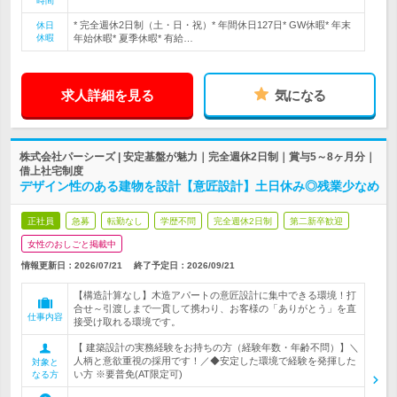
時間
* 完全週休2日制（土・日・祝）* 年間休日127日* GW休暇* 年末
休日
休暇
年始休暇* 夏季休暇* 有給…
求人詳細を見る
気になる
株式会社パーシーズ | 安定基盤が魅力｜完全週休2日制｜賞与5～8ヶ月分｜
借上社宅制度
デザイン性のある建物を設計【意匠設計】土日休み◎残業少なめ
正社員
急募
転勤なし
学歴不問
完全週休2日制
第二新卒歓迎
女性のおしごと掲載中
情報更新日：2026/07/21
終了予定日：
2026/09/21
【構造計算なし】木造アパートの意匠設計に集中できる環境！打
合せ～引渡しまで一貫して携わり、お客様の「ありがとう」を直
仕事内容
接受け取れる環境です。
【 建築設計の実務経験をお持ちの方（経験年数・年齢不問）】＼
人柄と意欲重視の採用です！／◆安定した環境で経験を発揮した
対象と
い方 ※要普免(AT限定可)
なる方