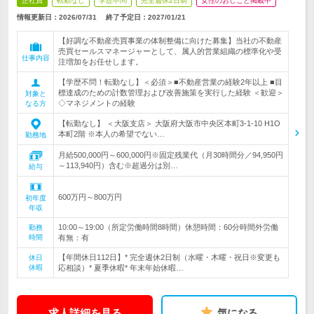
正社員
転勤なし
学歴不問
完全週休2日制
女性のおしごと掲載中
情報更新日：2026/07/31
終了予定日：
2027/01/21
【好調な不動産売買事業の体制整備に向けた募集】当社の不動産
売買セールスマネージャーとして、属人的営業組織の標準化や受
仕事内容
注増加をお任せします。
【学歴不問！転勤なし】＜必須＞■不動産営業の経験2年以上 ■目
標達成のための計数管理および改善施策を実行した経験 ＜歓迎＞
対象と
◇マネジメントの経験
なる方
【転勤なし】 ＜大阪支店＞ 大阪府大阪市中央区本町3-1-10 H1O
本町2階 ※本人の希望でない…
勤務地
月給500,000円～600,000円※固定残業代（月30時間分／94,950円
～113,940円）含む※超過分は別…
給与
600万円～800万円
初年度
年収
10:00～19:00（所定労働時間8時間）休憩時間：60分時間外労働
勤務
時間
有無：有
【年間休日112日】* 完全週休2日制（水曜・木曜・祝日※変更も
休日
休暇
応相談）* 夏季休暇* 年末年始休暇…
求人詳細を見る
気になる