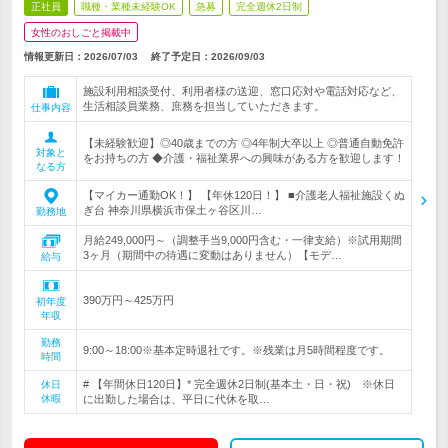
正社員
職種・業種未経験OK
急募
完全週休2日制
女性のおしごと掲載中
情報更新日：2026/07/03
終了予定日：
2026/09/03
施設利用相談受付、利用者様の送迎、窓口応対や電話対応など、
生活相談員業務、庶務を担当していただきます。
仕事内容
【未経験歓迎】◎40歳までの方 ◎4年制大卒以上 ◎普通自動免許
対象と
をお持ちの方 ◆介護・福祉業界への興味がある方を歓迎します！
なる方
【マイカー通勤OK！】 【年休120日！】 ■介護老人福祉施設くぬ
ぎ台 神奈川県横浜市保土ヶ谷区川…
勤務地
月給249,000円～（調整手当9,000円含む・一律支給）※試用期間
3ヶ月（期間中の待遇に変動はありません）【モデ…
給与
390万円～425万円
初年度
年収
勤務
9:00～18:00※基本定時退社です。※残業は月5時間程度です。
時間
# 【年間休日120日】* 完全週休2日制(基本土・日・祝) ※休日
休日
休暇
に出勤した場合は、平日に代休を取…