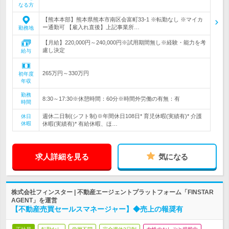
なる方
【熊本本部】熊本県熊本市南区会富町33-1 ※転勤なし ※マイカ
ー通勤可 【雇入れ直後】上記事業所…
勤務地
【月給】220,000円～240,000円※試用期間無し※経験・能力を考
慮し決定
給与
265万円～330万円
初年度
年収
勤務
8:30～17:30※休憩時間：60分※時間外労働の有無：有
時間
週休二日制(シフト制)※年間休日108日* 育児休暇(実績有)* 介護
休日
休暇
休暇(実績有)* 有給休暇、ほ…
求人詳細を見る
気になる
株式会社フィンスター | 不動産エージェントプラットフォーム「FINSTAR
AGENT」を運営
【不動産売買セールスマネージャー】◆売上の報奨有