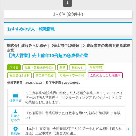
1
1～8件 (全8件中)
おすすめの求人・転職情報
株式会社建設みらい総研 | 《売上前年10倍超！》建設業界の未来を創る成長
企業
【法人営業】売上前年10倍超の急成長企業
正社員
職種・業種未経験OK
急募
転勤なし
学歴不問
完全週休2日制
第二新卒歓迎
リモートワーク可
女性のおしごと掲載中
情報更新日：2026/03/13
終了予定日：
2026/09/10
＼主力事業:建設業界に特化した人材紹介事業／キャリアアドバイ
ザー及び法人営業担当（リクルーティングアドバイザー）として
仕事内容
の業務をお任せします。
《必須要件》営業経験または数字を用いた顧客折衝経験（1年以
対象と
上）
なる方
【本社】 東京都中央区新川2丁目8-10 第一中村ビル3階 【雇入れ
直後】上記事業所 【変更の範囲…
勤務地