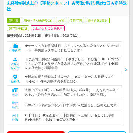
未経験8割以上◎【事務スタッフ】★実働7時間/完休2日★定時退
社
正社員
職種・業種未経験OK
急募
学歴不問
完全週休2日制
第二新卒歓迎
女性のおしごと掲載中
情報更新日：2026/07/28
終了予定日：
2026/09/14
◆データ入力や電話対応、スタッフへの取り次ぎなどの各種サポ
ート・事務業務を中心にお任せします！
仕事内容
【 異業種出身者が活躍中！｜事務デビューも歓迎 】◆『Officeソ
フト』の基本操作ができる方※入力等ができればOKです！◆20
対象と
～30代女性が活躍中◎
なる方
★転居を伴う転勤はありません！ ★U・Iターンも歓迎します！
【 本社 】 神奈川県横浜市旭区鶴ヶ…
勤務地
月給19万3,000円～＋各種手当+賞与（年2回） ※あなたの年齢・
スキル・経験を考慮の上、決定いたします。※試用期…
給与
勤務
9:00～17:00(実働7時間／休憩1時間)★残業なし／定時退社です！
時間
# 【 休日 】◆完全週休2日制(日曜日＋土曜日、もしくは月曜
休日
休暇
日)◆祝日# 【 休暇 】◆GW休暇◆…