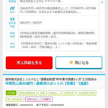
勤は当面ありません ※マイカー通…
勤務地
月給45万円～60万円※固定残業代として（7万3467円～9万7956
円／27時間分）を含みます※超過分は別途支給し…
給与
550万円～750万円
初年度
年収
1年単位の変形労働時間制（週平均40時間以内） 標準労働時間：
勤務
時間
8時間休憩：60分※6:00～22:0…
【年間休日105日】* 週休2日制（シフト制／月8日休）* 有給休暇
休日
休暇
（10日～20日（下限日数は、入…
求人詳細を見る
気になる
進和株式会社 | ノルマなし*退職金制度*昨年賞与実績3ヶ月*土日祝休み
年間売上高40億円！産業用ロボットの【営業】《滋賀》
正社員
業種未経験OK
急募
転勤なし
学歴不問
完全週休2日制
第二新卒歓迎
女性のおしごと掲載中
情報更新日：2026/03/27
終了予定日：
2026/09/24