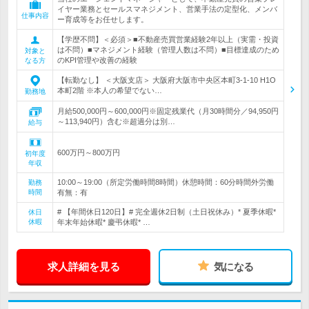
イヤー業務とセールスマネジメント、営業手法の定型化、メンバ
仕事内容
ー育成等をお任せします。
【学歴不問】＜必須＞■不動産売買営業経験2年以上（実需・投資
は不問）■マネジメント経験（管理人数は不問）■目標達成のため
対象と
のKPI管理や改善の経験
なる方
【転勤なし】 ＜大阪支店＞ 大阪府大阪市中央区本町3-1-10 H1O
本町2階 ※本人の希望でない…
勤務地
月給500,000円～600,000円※固定残業代（月30時間分／94,950円
～113,940円）含む※超過分は別…
給与
600万円～800万円
初年度
年収
10:00～19:00（所定労働時間8時間）休憩時間：60分時間外労働
勤務
時間
有無：有
# 【年間休日120日】# 完全週休2日制（土日祝休み）* 夏季休暇*
休日
休暇
年末年始休暇* 慶弔休暇* …
求人詳細を見る
気になる