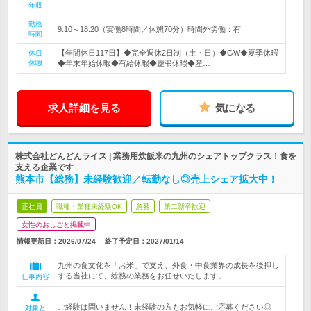
年収
勤務
9:10～18:20（実働8時間／休憩70分）時間外労働：有
時間
【年間休日117日】◆完全週休2日制（土・日）◆GW◆夏季休暇
休日
休暇
◆年末年始休暇◆有給休暇◆慶弔休暇◆産…
求人詳細を見る
気になる
株式会社どんどんライス | 業務用炊飯米の九州のシェアトップクラス！食を
支える企業です
熊本市【総務】未経験歓迎／転勤なし◎売上シェア拡大中！
正社員
職種・業種未経験OK
急募
第二新卒歓迎
女性のおしごと掲載中
情報更新日：2026/07/24
終了予定日：
2027/01/14
九州の食文化を「お米」で支え、外食・中食業界の成長を後押し
する当社にて、総務の業務をお任せいたします。
仕事内容
ご経験は問いません！未経験の方もお気軽にご応募ください◎
対象と