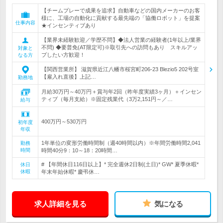
【チームプレーで成果を追求】自動車などの国内メーカーのお客
様に、工場の自動化に貢献する最先端の「協働ロボット」を提案
仕事内容
★インセンティブあり
【業界未経験歓迎／学歴不問】◆法人営業の経験者(1年以上/業界
不問) ◆要普免(AT限定可)※取引先への訪問もあり スキルアッ
対象と
プしたい方歓迎！
なる方
【関西営業所】 滋賀県近江八幡市桜宮町206-23 Blezio5 202号室
【雇入れ直後】上記…
勤務地
月給30万円～40万円＋賞与年2回（昨年度実績3ヶ月）＋インセン
ティブ（毎月支給）※固定残業代（3万2,151円～／…
給与
400万円～530万円
初年度
年収
1年単位の変形労働時間制（週40時間以内）※年間労働時間2,041
勤務
時間
時間40分9：10～18：20時間…
# 【年間休日116日以上】* 完全週休2日制(土日)* GW* 夏季休暇*
休日
休暇
年末年始休暇* 慶弔休…
求人詳細を見る
気になる