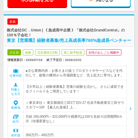
新着
株式会社GC．Union | 《 急成長中企業 》「株式会社GrandCentral」の
100％子会社！
東京【営業職】経験者募集/売上高成長率760%急成長ベンチャー
正社員
急募
完全週休2日制
第二新卒歓迎
女性のおしごと掲載中
情報更新日：2026/07/16
終了予定日：
2026/12/31
●主な業務内容：お客さまの扱うプロダクトやサービスなどを代
行して、顧客の獲得から市場調査など、売上拡大に寄与します。
仕事内容
【大卒以上｜経験者募集】営業の経験を活かし、さらに成長でき
対象と
るフィールドをご用意しています！
なる方
＜東京本社＞ 東京都港区三田3丁目5-27 住友不動産東京三田サウ
スタワー15F 【雇入れ直後】上…
勤務地
月給 250,000円～322,000円※残業代は100％支給※試用期間6カ
月（待遇変更なし）
給与
350万円～450万円
初年度