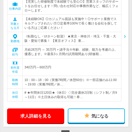
【充実した研修制度で未経験でも安心◎】営業スタッフのサポー
トをお任せします！問い合わせ対応や事務作業など、幅広くフォ
仕事内容
ローします。
【未経験OK】◎カジュアル面談も実施中！◎サポート業務でス
キルアップされたい方◎定着率100%で長く働ける会社を探して
対象と
いる方はご応募ください！
なる方
《転勤なし・UIターン歓迎》 ★東京・神奈川・埼玉・千葉・大
阪・愛知で募集！ 【東京オフィス】 東…
勤務地
月給28万円 ～ 35万円 + 諸手当※年齢、経験、能力を考慮の上、
優遇します。※最長3ヶ月間の試用期間あり(研修期…
給与
340万円～600万円
初年度
年収
10：00～18：00（実働7時間／休憩60分）※一部店舗のみ11:00
勤務
時間
～19:00（実働7時間／休…
# ★年間休日120日★《休日》◇完全週休2日制（シフト制／月9
休日
休暇
～11日）※土日休みの取得も可能！希…
求人詳細を見る
気になる