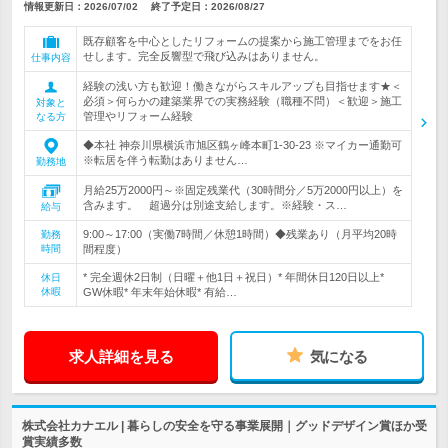
情報更新日：2026/07/02
終了予定日：
2026/08/27
既存顧客を中心としたリフォームの提案から施工管理までをお任
せします。完全反響型で飛び込みはありません。
仕事内容
経験の浅い方も歓迎！働きながらスキルアップも目指せます★＜
必須＞何らかの建築業界での実務経験（職種不問）＜歓迎＞施工
対象と
管理やリフォーム経験
なる方
◆本社 神奈川県横浜市旭区鶴ヶ峰本町1-30-23 ※マイカー通勤可
※転居を伴う転勤はありません…
勤務地
月給25万2000円～※固定残業代（30時間分／5万2000円以上）を
含みます。 超過分は別途支給します。※経験・ス…
給与
9:00～17:00（実働7時間／休憩1時間）◆残業あり（月平均20時
勤務
時間
間程度）
* 完全週休2日制（日曜＋他1日＋祝日）* 年間休日120日以上*
休日
休暇
GW休暇* 年末年始休暇* 有給…
求人詳細を見る
気になる
株式会社カナエル | 暮らしの安全を守る事業展開｜グッドデザイン賞ほか受
賞実績多数