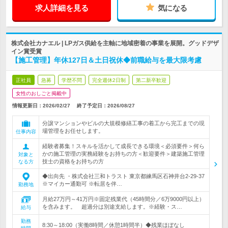
求人詳細を見る
気になる
株式会社カナエル | LPガス供給を主軸に地域密着の事業を展開。グッドデザ
イン賞受賞
【施工管理】年休127日＆土日祝休◆前職給与を最大限考慮
正社員
急募
学歴不問
完全週休2日制
第二新卒歓迎
女性のおしごと掲載中
情報更新日：2026/02/27
終了予定日：
2026/08/27
分譲マンションやビルの大規模修繕工事の着工から完工までの現
場管理をお任せします。
仕事内容
経験者募集！スキルを活かして成長できる環境＜必須要件＞何ら
かの施工管理の実務経験をお持ちの方＜歓迎要件＞建築施工管理
対象と
技士の資格をお持ちの方
なる方
◆出向先 ・株式会社三和トラスト 東京都練馬区石神井台2-29-37
※マイカー通勤可 ※転居を伴…
勤務地
月給27万円～41万円※固定残業代（45時間分／6万9000円以上）
を含みます。 超過分は別途支給します。※経験・ス…
給与
勤務
8:30～18:00（実働8時間／休憩1時間半）◆残業ほぼなし