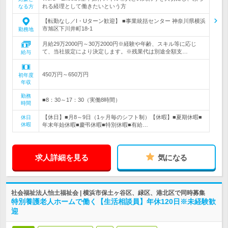
れる経理として働きたいという方
なる方
【転勤なし／I・Uターン歓迎】 ■事業統括センター 神奈川県横浜
市旭区下川井町18-1
勤務地
月給29万2000円～30万2000円※経験や年齢、スキル等に応じ
て、当社規定により決定します。※残業代は別途全額支…
給与
450万円～650万円
初年度
年収
勤務
■8：30～17：30（実働8時間）
時間
【休日】■月8～9日（1ヶ月毎のシフト制）【休暇】■夏期休暇■
休日
休暇
年末年始休暇■慶弔休暇■特別休暇■有給…
求人詳細を見る
気になる
社会福祉法人怡土福祉会 | 横浜市保土ヶ谷区、緑区、港北区で同時募集
特別養護老人ホームで働く【生活相談員】年休120日※未経験歓
迎