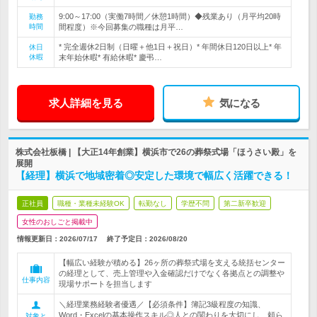
9:00～17:00（実働7時間／休憩1時間）◆残業あり（月平均20時
勤務
時間
間程度）※今回募集の職種は月平…
* 完全週休2日制（日曜＋他1日＋祝日）* 年間休日120日以上* 年
休日
休暇
末年始休暇* 有給休暇* 慶弔…
求人詳細を見る
気になる
株式会社板橋 | 【大正14年創業】横浜市で26の葬祭式場「ほうさい殿」を
展開
【経理】横浜で地域密着◎安定した環境で幅広く活躍できる！
正社員
職種・業種未経験OK
転勤なし
学歴不問
第二新卒歓迎
女性のおしごと掲載中
情報更新日：2026/07/17
終了予定日：
2026/08/20
【幅広い経験が積める】26ヶ所の葬祭式場を支える統括センター
の経理として、売上管理や入金確認だけでなく各拠点との調整や
仕事内容
現場サポートを担当します
＼経理業務経験者優遇／【必須条件】簿記3級程度の知識、
Word・Excelの基本操作スキル◎人との関わりを大切にし、頼ら
対象と