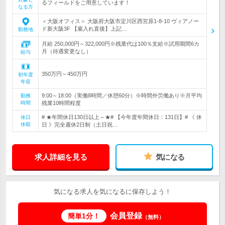
るフィールドをご用意しています！
なる方
＜大阪オフィス＞ 大阪府大阪市淀川区西宮原1-8-10 ヴィアノー
ド新大阪3F 【雇入れ直後】上記…
勤務地
月給 250,000円～322,000円※残業代は100％支給※試用期間6カ
月（待遇変更なし）
給与
350万円～450万円
初年度
年収
9:00～18:00（実働8時間／休憩60分）※時間外労働あり※月平均
勤務
時間
残業10時間程度
# ★年間休日130日以上～★# 【今年度年間休日：131日】# 《 休
休日
休暇
日 》完全週休2日制（土日祝…
求人詳細を見る
気になる
気になる求人を気になるに保存しよう！
会員登録
簡単1分！
（無料）