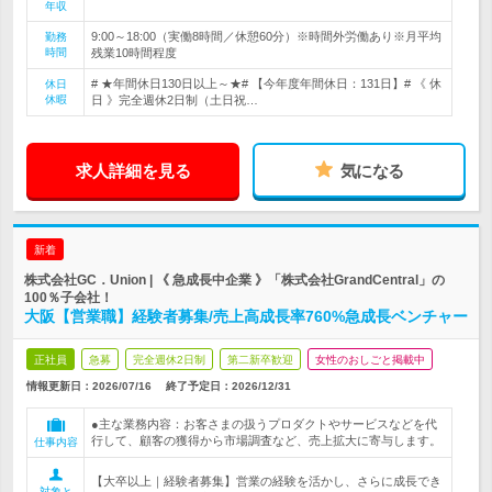
年収
9:00～18:00（実働8時間／休憩60分）※時間外労働あり※月平均
勤務
時間
残業10時間程度
# ★年間休日130日以上～★# 【今年度年間休日：131日】# 《 休
休日
休暇
日 》完全週休2日制（土日祝…
求人詳細を見る
気になる
新着
株式会社GC．Union | 《 急成長中企業 》「株式会社GrandCentral」の
100％子会社！
大阪【営業職】経験者募集/売上高成長率760%急成長ベンチャー
正社員
急募
完全週休2日制
第二新卒歓迎
女性のおしごと掲載中
情報更新日：2026/07/16
終了予定日：
2026/12/31
●主な業務内容：お客さまの扱うプロダクトやサービスなどを代
行して、顧客の獲得から市場調査など、売上拡大に寄与します。
仕事内容
【大卒以上｜経験者募集】営業の経験を活かし、さらに成長でき
対象と