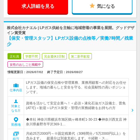
求人詳細を見る
気になる
株式会社カナエル | LPガス供給を主軸に地域密着の事業を展開。グッドデザ
イン賞受賞
【保安・管理スタッフ】LPガス設備の点検等／実働7時間／残業
少
正社員
学歴不問
完全週休2日制
第二新卒歓迎
女性のおしごと掲載中
情報更新日：2026/07/02
終了予定日：
2026/08/27
LPガス設備の保安点検や管理業務、業務用顧客への対応をお任せ
します。地域の暮らしと安全を守る、社会貢献性の高いポジショ
仕事内容
ンです。
資格を活かして安定企業へ！＜必須＞液化石油ガス設備士、普免
対象と
(AT可)＜歓迎＞LPガス保安・管理の実務経験をお持ちの方
なる方
◆本社 神奈川県横浜市旭区鶴ヶ峰本町1-30-23 ◆神奈川西支店 神
奈川県秦野市平沢369-1…
勤務地
月給25万2000円～※固定残業代（30時間分／5万2000円以上）を
含みます。 超過分は別途支給します。※経験・ス…
給与