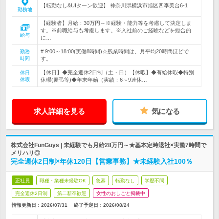
【転勤なし&UIターン歓迎】 神奈川県横浜市旭区四季美台6-1
勤務地
【経験者】月給：30万円～※経験・能力等を考慮して決定しま
す。※前職給与も考慮します。※入社前のご経験などを総合的
給与
に…
# 9:00～18:00(実働8時間)☆残業時間は、月平均20時間ほどで
勤務
時間
す。
【休日】◆完全週休2日制（土・日）【休暇】◆有給休暇◆特別
休日
休暇
休暇(慶弔等)◆年末年始（実績：6～9連休…
求人詳細を見る
気になる
株式会社FunGuys | 未経験でも月給28万円～★基本定時退社×実働7時間で
メリハリ◎
完全週休2日制×年休120日【営業事務】★未経験入社100％
正社員
職種・業種未経験OK
急募
転勤なし
学歴不問
完全週休2日制
第二新卒歓迎
女性のおしごと掲載中
情報更新日：2026/07/31
終了予定日：
2026/08/24