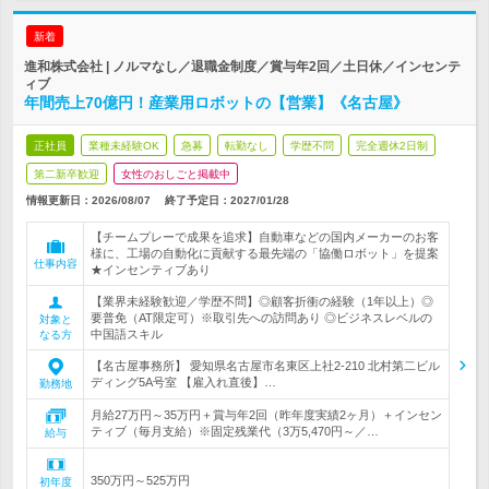
新着
進和株式会社 | ノルマなし／退職金制度／賞与年2回／土日休／インセンテ
ィブ
年間売上70億円！産業用ロボットの【営業】《名古屋》
正社員
業種未経験OK
急募
転勤なし
学歴不問
完全週休2日制
第二新卒歓迎
女性のおしごと掲載中
情報更新日：2026/08/07
終了予定日：
2027/01/28
【チームプレーで成果を追求】自動車などの国内メーカーのお客
様に、工場の自動化に貢献する最先端の「協働ロボット」を提案
仕事内容
★インセンティブあり
【業界未経験歓迎／学歴不問】◎顧客折衝の経験（1年以上）◎
要普免（AT限定可）※取引先への訪問あり ◎ビジネスレベルの
対象と
中国語スキル
なる方
【名古屋事務所】 愛知県名古屋市名東区上社2-210 北村第二ビル
ディング5A号室 【雇入れ直後】…
勤務地
月給27万円～35万円＋賞与年2回（昨年度実績2ヶ月）＋インセン
ティブ（毎月支給）※固定残業代（3万5,470円～／…
給与
350万円～525万円
初年度