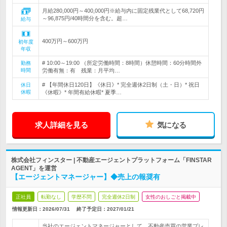
月給280,000円～400,000円※給与内に固定残業代として68,720円
～96,875円/40時間分を含む。超…
給与
400万円～600万円
初年度
年収
# 10:00～19:00 （所定労働時間：8時間）休憩時間：60分時間外
勤務
時間
労働有無：有 残業：月平均…
# 【年間休日120日】《休日》* 完全週休2日制（土・日）* 祝日
休日
休暇
《休暇》* 年間有給休暇* 夏季…
求人詳細を見る
気になる
株式会社フィンスター | 不動産エージェントプラットフォーム「FINSTAR
AGENT」を運営
【エージェントマネージャー】◆売上の報奨有
正社員
転勤なし
学歴不問
完全週休2日制
女性のおしごと掲載中
情報更新日：2026/07/31
終了予定日：
2027/01/21
当社のエージェントマネージャーとして、不動産売買の営業プレ