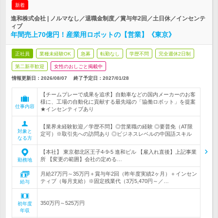
新着
進和株式会社 | ノルマなし／退職金制度／賞与年2回／土日休／インセンテ
ィブ
年間売上70億円！産業用ロボットの【営業】《東京》
正社員
業種未経験OK
急募
転勤なし
学歴不問
完全週休2日制
第二新卒歓迎
女性のおしごと掲載中
情報更新日：2026/08/07
終了予定日：
2027/01/28
【チームプレーで成果を追求】自動車などの国内メーカーのお客
様に、工場の自動化に貢献する最先端の「協働ロボット」を提案
仕事内容
★インセンティブあり
【業界未経験歓迎／学歴不問】◎営業職の経験 ◎要普免（AT限
対象と
定可）※取引先への訪問あり ◎ビジネスレベルの中国語スキル
なる方
【本社】 東京都北区王子4-9-5 進和ビル 【雇入れ直後】上記事業
所 【変更の範囲】会社の定める…
勤務地
月給27万円～35万円＋賞与年2回（昨年度実績2ヶ月）＋インセン
ティブ（毎月支給）※固定残業代（3万5,470円～／…
給与
350万円～525万円
初年度
年収