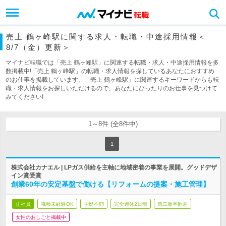
売上 鶴ヶ峰駅に関する求人・転職・中途採用情報＜
8/7（金）更新＞
マイナビ転職では「売上 鶴ヶ峰駅」に関連する転職・求人・中途採用情報を多
数掲載中!「売上 鶴ヶ峰駅」の転職・求人情報を探しているあなたにおすすめ
のお仕事を掲載しています。「売上 鶴ヶ峰駅」に関連するキーワードからも転
職・求人情報をお探しいただけるので、あなたにぴったりのお仕事を見つけて
みてください!
1～8件 (全8件中)
1
株式会社カナエル | LPガス供給を主軸に地域密着の事業を展開。グッドデザ
イン賞受賞
創業60年の安定基盤で働ける【リフォームの提案・施工管理】
正社員
職種未経験OK
学歴不問
完全週休2日制
第二新卒歓迎
女性のおしごと掲載中