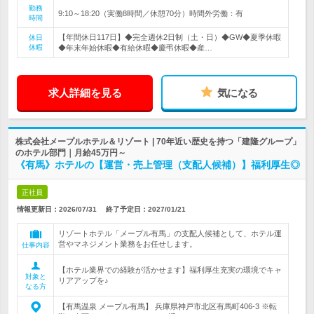
勤務
9:10～18:20（実働8時間／休憩70分）時間外労働：有
時間
【年間休日117日】◆完全週休2日制（土・日）◆GW◆夏季休暇
休日
休暇
◆年末年始休暇◆有給休暇◆慶弔休暇◆産…
求人詳細を見る
気になる
株式会社メープルホテル＆リゾート | 70年近い歴史を持つ「建隆グループ」
のホテル部門｜月給45万円～
《有馬》ホテルの【運営・売上管理（支配人候補）】福利厚生◎
正社員
情報更新日：2026/07/31
終了予定日：
2027/01/21
リゾートホテル「メープル有馬」の支配人候補として、ホテル運
営やマネジメント業務をお任せします。
仕事内容
【ホテル業界での経験が活かせます】福利厚生充実の環境でキャ
対象と
リアアップを♪
なる方
【有馬温泉 メープル有馬】 兵庫県神戸市北区有馬町406-3 ※転