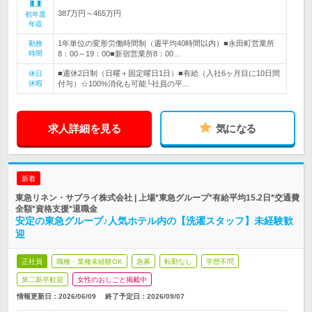
387万円～465万円
初年度
年収
1年単位の変形労働時間制（週平均40時間以内）■永田町営業所
勤務
時間
8：00～19：00■新宿営業所8：00…
■週休2日制（日曜＋固定曜日1日）■有給（入社6ヶ月目に10日間
休日
休暇
付与）☆100%消化も可能└社員の平…
求人詳細を見る
気になる
新着
東急リネン・サプライ株式会社 | 上場*東急グループ*有給平均15.2日*交通費
全額*資格支援*退職金
安定の東急グループ♪人気ホテル内の【洗濯スタッフ】未経験歓
迎
正社員
職種・業種未経験OK
急募
転勤なし
学歴不問
第二新卒歓迎
女性のおしごと掲載中
情報更新日：2026/06/09
終了予定日：
2026/09/07