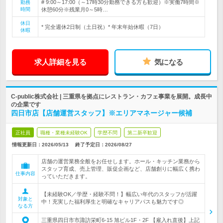
# 9:00～17:00（～17時30分勤務できる方も歓迎）※実働7時間※
勤務
時間
休憩60分※残業月0～5時…
休日
* 完全週休2日制（土日祝）* 年末年始休暇（7日）
休暇
求人詳細を見る
気になる
C-public株式会社 | 三重県を拠点にレストラン・カフェ事業を展開。成長中
の企業です
四日市店【店舗運営スタッフ】※エリアマネージャー候補
正社員
職種・業種未経験OK
学歴不問
第二新卒歓迎
情報更新日：2026/05/13
終了予定日：
2026/08/27
店舗の運営業務全般をお任せします。ホール・キッチン業務から
スタッフ育成、売上管理、販促企画など、店舗創りに幅広く携わ
仕事内容
っていただきます。
【未経験OK／学歴・経験不問！】幅広い年代のスタッフが活躍
対象と
中！充実した福利厚生と明確なキャリアパスも魅力です◎
なる方
三重県四日市市諏訪栄町6-15 旭ビル1F・2F 【雇入れ直後】上記