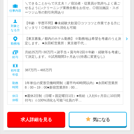
＼できることからで大丈夫！／宿泊者・従業員が気持ちよく過ご
せるように♪クリーニング業務全般をお任せ。◎宿泊施設・スポ
仕事内容
ーツジム等の割引利用あり
【年齢・学歴不問】◆未経験大歓迎◎コツコツと作業できる方に
対象と
ピッタリ！◎有給100％消化も可能
なる方
【東京募集／都内のホテル勤務】 ※勤務地は希望を考慮のうえ決
定します。 ■永田町営業所：東京都千代…
勤務地
月給25万円~30万円＋諸手当＋賞与年2回※年齢・経験等を考慮し
て決定します。※試用期間3ヶ月あり(待遇に変更なし)
給与
387万円～465万円
初年度
年収
1年単位の変形労働時間制（週平均40時間以内）■永田町営業所
勤務
時間
8：00～19：00■新宿営業所8：00…
■週休2日制（日曜＋固定曜日1日）■有給（入社6ヶ月目に10日間
休日
休暇
付与）☆100%消化も可能└社員の平…
求人詳細を見る
気になる