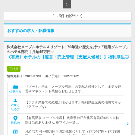
1
1～3件 (全3件中)
おすすめの求人・転職情報
株式会社メープルホテル＆リゾート | 70年近い歴史を持つ「建隆グループ」
のホテル部門｜月給45万円～
《有馬》ホテルの【運営・売上管理（支配人候補）】福利厚生◎
正社員
情報更新日：2026/07/31
終了予定日：
2027/01/21
リゾートホテル「メープル有馬」の支配人候補として、ホテル運
営やマネジメント業務をお任せします。
仕事内容
【ホテル業界での経験が活かせます】福利厚生充実の環境でキャ
対象と
リアアップを♪
なる方
【有馬温泉 メープル有馬】 兵庫県神戸市北区有馬町406-3 ※転
勤は当面ありません ※マイカー通…
勤務地
月給45万円～60万円※固定残業代として（7万3467円～9万7956