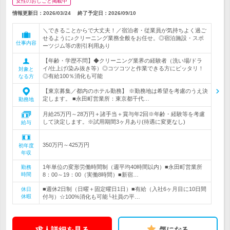
女性のおしごと掲載中
情報更新日：2026/03/24
終了予定日：
2026/09/10
＼できることからで大丈夫！／宿泊者・従業員が気持ちよく過ご
せるように♪クリーニング業務全般をお任せ。◎宿泊施設・スポ
仕事内容
ーツジム等の割引利用あり
【年齢・学歴不問】◆クリーニング業界の経験者（洗い場/ドラ
イ/仕上げ/染み抜き等）◎コツコツと作業できる方にピッタリ！
対象と
◎有給100％消化も可能
なる方
【東京募集／都内のホテル勤務】 ※勤務地は希望を考慮のうえ決
定します。 ■永田町営業所：東京都千代…
勤務地
月給25万円～28万円＋諸手当＋賞与年2回※年齢・経験等を考慮
して決定します。※試用期間3ヶ月あり(待遇に変更なし)
給与
350万円～425万円
初年度
年収
1年単位の変形労働時間制（週平均40時間以内）■永田町営業所
勤務
時間
8：00～19：00（実働8時間）■新宿…
■週休2日制（日曜＋固定曜日1日）■有給（入社6ヶ月目に10日間
休日
休暇
付与）☆100%消化も可能└社員の平…
求人詳細を見る
気になる