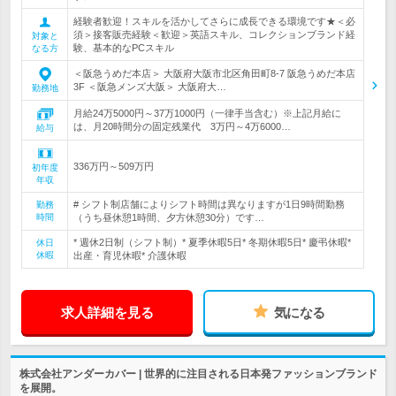
経験者歓迎！スキルを活かしてさらに成長できる環境です★＜必
須＞接客販売経験＜歓迎＞英語スキル、コレクションブランド経
対象と
験、基本的なPCスキル
なる方
＜阪急うめだ本店＞ 大阪府大阪市北区角田町8-7 阪急うめだ本店
3F ＜阪急メンズ大阪＞ 大阪府大…
勤務地
月給24万5000円～37万1000円（一律手当含む）※上記月給に
は、月20時間分の固定残業代 3万円～4万6000…
給与
336万円～509万円
初年度
年収
# シフト制店舗によりシフト時間は異なりますが1日9時間勤務
勤務
時間
（うち昼休憩1時間、夕方休憩30分）です…
* 週休2日制（シフト制）* 夏季休暇5日* 冬期休暇5日* 慶弔休暇*
休日
休暇
出産・育児休暇* 介護休暇
求人詳細を見る
気になる
株式会社アンダーカバー | 世界的に注目される日本発ファッションブランド
を展開。