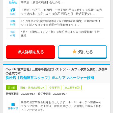
事業所 【変更の範囲】会社の定…
勤務地
【月給】40万円～45万円（一律支給の手当を含む）※経験・能力
を考慮の上、決定します ※試用期間3ヶ月（待遇変更なし…
給与
1ヶ月単位の変形労働時間制（週平均40時間以内）※勤務時間は
勤務
時間
シフト制となります※時間外労働有無：有（…
* 月7～8日休み（シフト制）※繁忙期により多少の変動有* 有給
休日
休暇
休暇
求人詳細を見る
気になる
C-public株式会社 | 三重県を拠点にレストラン・カフェ事業を展開。成長中
の企業です
浜松店【店舗運営スタッフ】※エリアマネージャー候補
正社員
職種・業種未経験OK
学歴不問
第二新卒歓迎
情報更新日：2026/05/13
終了予定日：
2026/08/27
店舗の運営業務全般をお任せします。ホール・キッチン業務から
スタッフ育成、売上管理、販促企画など、店舗創りに幅広く携わ
仕事内容
っていただきます。