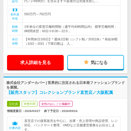
円／27時間分）を含みます※超過分は別途支給し…
給与
550万円～750万円
初年度
年収
1年単位の変形労働時間制（週平均40時間以内） 標準労働時間：
勤務
時間
8時間休憩：60分※6:00～22:0…
【年間休日105日】* 週休2日制（シフト制／月8日休）* 有給休暇
休日
休暇
（10日～20日（下限日数は、入…
求人詳細を見る
気になる
株式会社アンダーカバー | 世界的に注目される日本発ファッションブランド
を展開。
【販売スタッフ】コレクションブランド直営店／大阪配属
正社員
学歴不問
女性のおしごと掲載中
情報更新日：2026/03/27
終了予定日：
2026/09/24
直営店での接客販売を中心に、在庫・売上管理や商品管理、レジ
対応、バックヤード整理、VMDなど店舗運営業務をお任せしま
仕事内容
す。