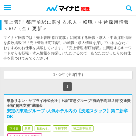
売上管理 都庁前駅に関する求人・転職・中途採用情報
＜8/7（金）更新＞
マイナビ転職では「売上管理 都庁前駅」に関連する転職・求人・中途採用情報
を多数掲載中!「売上管理 都庁前駅」の転職・求人情報を探しているあなたに
おすすめのお仕事を掲載しています。「売上管理 都庁前駅」に関連するキーワ
ードからも転職・求人情報をお探しいただけるので、あなたにぴったりのお仕
事を見つけてみてください!
1～3件 (全3件中)
1
東急リネン・サプライ株式会社 | 上場*東急グループ*有給平均15.2日*交通費
全額*資格支援*退職金
安定の東急グループ♪人気ホテル内の【洗濯スタッフ】第二新卒
OK
正社員
急募
転勤なし
学歴不問
第二新卒歓迎