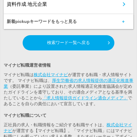
資料作成 地元企業
新着pickupキーワードをもっと見る
検索ワード一覧へ戻る
マイナビ転職運営者情報
マイナビ転職は
株式会社マイナビ
が運営する転職・求人情報サイト
です。 マイナビ転職は、
厚生労働省の求人情報提供の適正化推進事
業
（委託事業）により設置された求人情報適正化推進協議会が定め
たガイドラインを遵守しており、その適合メディアとなる基準を満
たしていることから
「求人情報提供ガイドライン適合メディア」
で
あることを自らの責任において宣言しています。
マイナビ転職について
正社員の求人・転職情報をご紹介する転職サイトは、
株式会社マイ
ナビ
が運営する【マイナビ転職】。「マイナビ転職」にはマイナビ
転職にしか載っていない求人も多数。また
オペレーター・アポイン