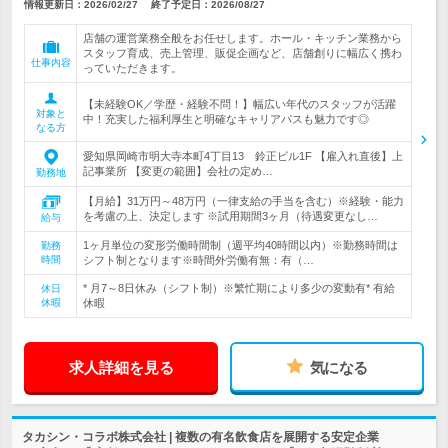
情報更新日：2026/02/27
終了予定日：
2026/08/27
店舗の運営業務全般をお任せします。ホール・キッチン業務から
スタッフ育成、売上管理、販促企画など、店舗創りに幅広く携わ
仕事内容
っていただきます。
【未経験OK／学歴・経験不問！】幅広い年代のスタッフが活躍
対象と
中！充実した福利厚生と明確なキャリアパスも魅力です◎
なる方
愛知県岡崎市明大寺本町4丁目13 鈴正ビル1F 【雇入れ直後】上
記事業所 【変更の範囲】会社の定め…
勤務地
【月給】31万円～48万円（一律支給の手当を含む）※経験・能力
を考慮の上、決定します ※試用期間3ヶ月（待遇変更なし…
給与
1ヶ月単位の変形労働時間制（週平均40時間以内）※勤務時間は
勤務
時間
シフト制となります※時間外労働有無：有（…
* 月7～8日休み（シフト制）※繁忙期により多少の変動有* 有給
休日
休暇
休暇
求人詳細を見る
気になる
タカシン・コラボ株式会社 | 複数の有名飲食店を展開する安定企業