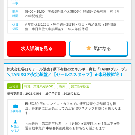
年収
09:00～18:00（実働8時間／休憩60分）時間外労働有無：有（月
勤務
時間
20時間程度）
# 年間休日123日・完全週休2日制・祝日・有給休暇（1時間単
休日
休暇
位・半日単位で申請可能）・年末年始休暇…
求人詳細を見る
気になる
株式会社谷口リテール販売 | 県下有数のエネルギー商社「TANIXグループ」
＼TANIXGの安定基盤／【セールススタッフ】★未経験歓迎！
正社員
職種・業種未経験OK
急募
第二新卒歓迎
情報更新日：2026/03/03
終了予定日：
2026/08/31
ENEOS併設のコンビニ・カフェでの接客販売や店舗運営を担
当。将来的には店長として売上管理やスタッフ育成にも携わりま
仕事内容
す。
＜未経験・第二新卒歓迎！＞《必須》■高卒以上 ■45歳以下 ■普
対象と
通自動車免許 ◆顧客折衝経験をお持ちなら活かせます！
なる方