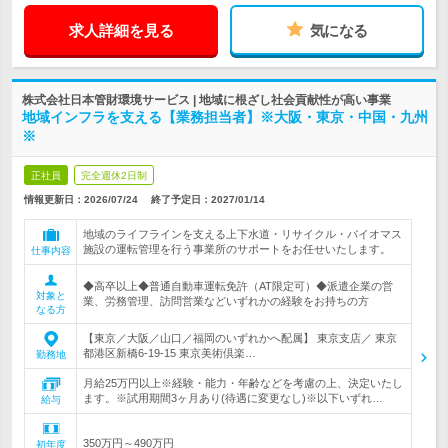
求人詳細を見る
気になる
株式会社日本管財環境サービス | 地域に根ざし社会貢献性が高い事業
地域インフラを支える【業務担当者】※大阪・東京・中国・九州
※
正社員
完全週休2日制
情報更新日：2026/07/24
終了予定日：
2027/01/14
地域のライフラインを支える上下水道・リサイクル・バイオマス
施設の運転管理を行う事業所のサポートをお任せいたします。
仕事内容
◆高卒以上◆普通自動車運転免許（AT限定可）◆派遣企業の営
対象と
業、労務管理、訪問営業などいずれかの経験をお持ちの方
なる方
【東京／大阪／山口／福岡のいずれかへ配属】 東京支店／ 東京
都港区新橋6-19-15 東京美術倶楽…
勤務地
月給25万円以上※経験・能力・年齢などを考慮の上、決定いたし
ます。※試用期間3ヶ月あり(待遇に変更なし)※以下いずれ…
給与
350万円～490万円
初年度