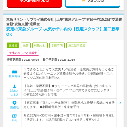
東急リネン・サプライ株式会社 | 上場*東急グループ*有給平均15.2日*交通費
全額*資格支援*退職金
安定の東急グループ♪人気ホテル内の【洗濯スタッフ】第二新卒
OK
正社員
急募
転勤なし
学歴不問
第二新卒歓迎
女性のおしごと掲載中
情報更新日：2026/05/29
終了予定日：
2026/11/19
＼できることからで大丈夫！／宿泊者・従業員が気持ちよく過ご
せるように♪クリーニング業務全般をお任せ。◎宿泊施設・スポ
仕事内容
ーツジム等の割引利用あり
【年齢・学歴不問】◆クリーニング業界の経験者（洗い場/ドラ
イ/仕上げ/染み抜き等）◎コツコツと作業できる方にピッタリ！
対象と
◎有給100％消化も可能
なる方
【東京募集／都内のホテル勤務】 ※勤務地は希望を考慮のうえ決
定します。 ■永田町営業所：東京都千代…
勤務地
月給25万円~30万円＋諸手当＋賞与年2回※年齢・経験等を考慮し
て決定します。※試用期間3ヶ月あり(待遇に変更なし)
給与