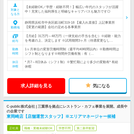
【未経験OK／学歴・経験不問！】幅広い年代のスタッフが活躍
対象と
中！充実した福利厚生と明確なキャリアパスも魅力です◎
なる方
静岡県浜松市中央区鍛冶町319-18 【雇入れ直後】上記事業所
【変更の範囲】会社の定める各事業所
勤務地
【月給】31万円～48万円（一律支給の手当を含む）※経験・能力
を考慮の上、決定します ※試用期間3ヶ月（待遇変更なし…
給与
1ヶ月単位の変形労働時間制（週平均40時間以内）※勤務時間は
勤務
時間
シフト制となります※時間外労働有無：有（…
* 月7～8日休み（シフト制）※繁忙期により多少の変動有* 有給
休日
休暇
休暇
求人詳細を見る
気になる
C-public株式会社 | 三重県を拠点にレストラン・カフェ事業を展開。成長中
の企業です
東岡崎店【店舗運営スタッフ】※エリアマネージャー候補
正社員
職種・業種未経験OK
学歴不問
第二新卒歓迎