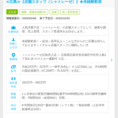
≪広島≫【店舗スタッフ（シャトレーゼ）】★未経験歓迎
正社員
職種・業種未経験OK
急募
第二新卒歓迎
情報更新日：2026/05/08
終了予定日：
2026/10/29
人気洋菓子店「シャトレーゼ」の店舗スタッフとして、接客や調
理、売上管理、スタッフ育成等をお任せします。
仕事内容
未経験歓迎！＜必須＞高卒以上＜こんな方からのご応募お待ちし
対象と
ております＞イチから店舗スタッフに挑戦したい方
なる方
＜シャトレーゼ広島舟入店 ＞ 広島県広島市安佐南区中区舟入南1
丁目6-18 ※マイカー通勤可 ※広…
勤務地
月給23万円～32万円（一律手当含む）※上記月給には、月42時間
の固定残業代（57,259円～75,431円）を含む…
給与
320万円～450万円
初年度
年収
1ヵ月単位の変形労働時間制(週平均40時間以内) 1日の標準労働時
勤務
時間
間：7時間30分（休憩90分）月間…
# 年間休日120日* 週休2日制（シフト制） * 有給休暇（入社半年
休日
休暇
経過時点10日）