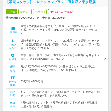
【販売スタッフ】コレクションブランド直営店／東京配属
正社員
転勤なし
学歴不問
女性のおしごと掲載中
情報更新日：2026/04/06
終了予定日：
2026/09/24
直営店での接客販売を中心に、在庫・売上管理や商品管理、レジ
対応、バックヤード整理、VMDなど店舗運営業務をお任せしま
仕事内容
す。
経験者歓迎！スキルを活かしてさらに成長できる環境です★＜必
須＞接客販売経験＜歓迎＞英語スキル、コレクションブランド経
対象と
験、基本的なPCスキル
なる方
東京：青山、新宿、渋谷、有楽町のいずれかの店舗になります ＜
青山＞ 東京都港区南青山5丁目3-22…
勤務地
月給24万6000円～37万1000円（一律手当含む）※上記月給に
は、月20時間分の固定残業代 3万1000円～4万…
給与
337万円～509万円
初年度
年収
# シフト制店舗によりシフト時間は異なりますが1日7時間30分勤
勤務
時間
務（うち昼休憩1時間、夕方休憩30分…
* 週休2日制（シフト制）* 夏季休暇5日* 冬期休暇5日* 慶弔休暇*
休日
休暇
出産・育児休暇* 介護休暇