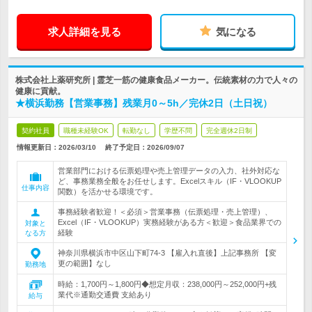
求人詳細を見る
気になる
株式会社上薬研究所 | 霊芝一筋の健康食品メーカー。伝統素材の力で人々の
健康に貢献。
★横浜勤務【営業事務】残業月0～5h／完休2日（土日祝）
契約社員
職種未経験OK
転勤なし
学歴不問
完全週休2日制
情報更新日：2026/03/10
終了予定日：
2026/09/07
営業部門における伝票処理や売上管理データの入力、社外対応な
ど、事務業務全般をお任せします。Excelスキル（IF・VLOOKUP
仕事内容
関数）を活かせる環境です。
事務経験者歓迎！＜必須＞営業事務（伝票処理・売上管理）、
Excel（IF・VLOOKUP）実務経験がある方＜歓迎＞食品業界での
対象と
経験
なる方
神奈川県横浜市中区山下町74-3 【雇入れ直後】上記事務所 【変
更の範囲】なし
勤務地
時給：1,700円～1,800円◆想定月収：238,000円～252,000円+残
業代※通勤交通費 支給あり
給与