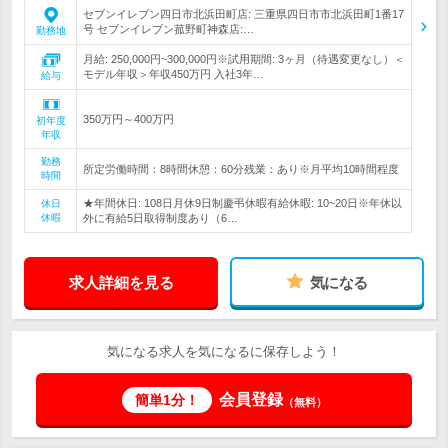
セブンイレブン四日市北浜田町店: 三重県四日市市北浜田町1番17
号 セブンイレブン菰野町神森店:…
勤務地
月給: 250,000円~300,000円※試用期間: 3ヶ月（待遇変更なし）＜
モデル年収＞年収450万円 入社3年…
給与
350万円～400万円
初年度
年収
勤務
所定労働時間：8時間休憩：60分残業：あり※月平均10時間程度
時間
★年間休日: 108日月休9日制慶弔休暇有給休暇: 10~20日※年休以
休日
休暇
外に有給5日取得制度あり（6…
求人詳細を見る
気になる
気になる求人を気になるに保存しよう！
会員登録
簡単1分！
（無料）