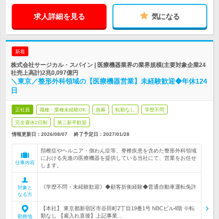
求人詳細を見る
気になる
新着
株式会社サージカル・スパイン | 医療機器業界の業界規模(主要対象企業24
社売上高計)2兆0,097億円
＼東京／整形外科領域の【医療機器営業】未経験歓迎◆年休124
日
正社員
職種・業種未経験OK
急募
転勤なし
学歴不問
完全週休2日制
第二新卒歓迎
情報更新日：2026/08/07
終了予定日：
2027/01/28
頚椎症やヘルニア・側わん症等、脊椎疾患を含めた整形外科領域
における先進の医療機器を提供している当社にて、営業をお任せ
仕事内容
します。
《学歴不問・未経験歓迎》◆顧客折衝経験◆普通自動車運転免許
対象と
なる方
【本社】 東京都新宿区市谷田町2丁目19番1号 NBCビル4階 ※転
勤なし 【雇入れ直後】上記事業…
勤務地