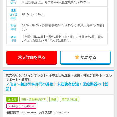
※上記月給には、月32時間分の固定残業代（55,72…
給与
400万円～700万円
初年度
年収
09:00～18:00（実働時間8時間／休憩60分）残業：月平均45時間
勤務
時間
以下
【年間休日122日】* 週休2日制（土・日）、祝日※年2回、棚卸
休日
休暇
のため土曜出勤あり* 年末年始休暇*…
求人詳細を見る
気になる
株式会社シバタインテック | ＜基本土日祝休み＞医療・福祉分野をトータル
サポートする商社
＜仙台＞整形外科部門の募集！未経験者歓迎！医療機器の【営
業】
正社員
職種・業種未経験OK
急募
第二新卒歓迎
女性のおしごと掲載中
情報更新日：2026/06/26
終了予定日：
2026/12/17