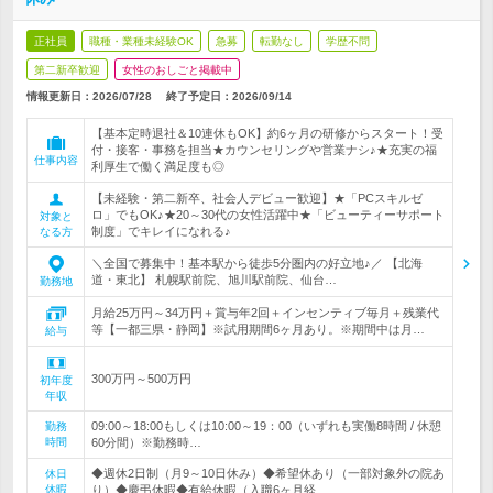
正社員
職種・業種未経験OK
急募
転勤なし
学歴不問
第二新卒歓迎
女性のおしごと掲載中
情報更新日：2026/07/28
終了予定日：
2026/09/14
【基本定時退社＆10連休もOK】約6ヶ月の研修からスタート！受
付・接客・事務を担当★カウンセリングや営業ナシ♪★充実の福
仕事内容
利厚生で働く満足度も◎
【未経験・第二新卒、社会人デビュー歓迎】★「PCスキルゼ
ロ」でもOK♪★20～30代の女性活躍中★「ビューティーサポート
対象と
制度」でキレイになれる♪
なる方
＼全国で募集中！基本駅から徒歩5分圏内の好立地♪／ 【北海
道・東北】 札幌駅前院、旭川駅前院、仙台…
勤務地
月給25万円～34万円＋賞与年2回＋インセンティブ毎月＋残業代
等【一都三県・静岡】※試用期間6ヶ月あり。※期間中は月…
給与
300万円～500万円
初年度
年収
09:00～18:00もしくは10:00～19：00（いずれも実働8時間 / 休憩
勤務
時間
60分間）※勤務時…
◆週休2日制（月9～10日休み）◆希望休あり（一部対象外の院あ
休日
休暇
り）◆慶弔休暇◆有給休暇（入職6ヶ月経…