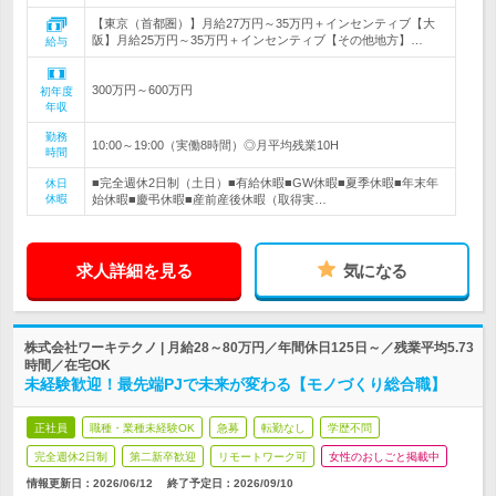
【東京（首都圏）】月給27万円～35万円＋インセンティブ【大
阪】月給25万円～35万円＋インセンティブ【その他地方】…
給与
300万円～600万円
初年度
年収
勤務
10:00～19:00（実働8時間）◎月平均残業10H
時間
■完全週休2日制（土日）■有給休暇■GW休暇■夏季休暇■年末年
休日
休暇
始休暇■慶弔休暇■産前産後休暇（取得実…
求人詳細を見る
気になる
株式会社ワーキテクノ | 月給28～80万円／年間休日125日～／残業平均5.73
時間／在宅OK
未経験歓迎！最先端PJで未来が変わる【モノづくり総合職】
正社員
職種・業種未経験OK
急募
転勤なし
学歴不問
完全週休2日制
第二新卒歓迎
リモートワーク可
女性のおしごと掲載中
情報更新日：2026/06/12
終了予定日：
2026/09/10