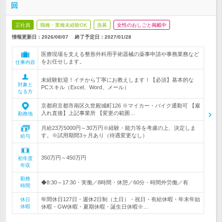
回
正社員
職種・業種未経験OK
急募
女性のおしごと掲載中
情報更新日：2026/08/07
終了予定日：
2027/01/28
医療現場を支える整形外科用手術器械の薬事申請や事務業務など
をお任せします。
仕事内容
未経験歓迎！イチから丁寧にお教えします！【必須】基本的な
対象と
PCスキル（Excel、Word、メール）
なる方
京都府京都市南区久世殿城町126 ※マイカー・バイク通勤可 【雇
入れ直後】上記事業所 【変更の範囲…
勤務地
月給23万5000円～30万円※経験・能力等を考慮の上、決定しま
す。※試用期間3ヶ月あり（待遇変更なし）
給与
350万円～450万円
初年度
年収
勤務
◆8:30～17:30・実働／8時間・休憩／60分・時間外労働／有
時間
年間休日127日・週休2日制（土日）・祝日・有給休暇・年末年始
休日
休暇
休暇・GW休暇・夏期休暇・誕生日休暇※…