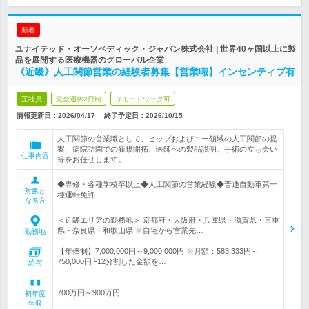
新着
ユナイテッド・オーソペディック・ジャパン株式会社 | 世界40ヶ国以上に製
品を展開する医療機器のグローバル企業
《近畿》人工関節営業の経験者募集【営業職】インセンティブ有
正社員
完全週休2日制
リモートワーク可
情報更新日：2026/04/17
終了予定日：
2026/10/15
人工関節の営業職として、ヒップおよびニー領域の人工関節の提
案、病院訪問での新規開拓、医師への製品説明、手術の立ち会い
仕事内容
等をお任せします。
◆専修・各種学校卒以上◆人工関節の営業経験◆普通自動車第一
対象と
種運転免許
なる方
＜近畿エリアの勤務地＞ 京都府・大阪府・兵庫県・滋賀県・三重
県・奈良県・和歌山県 ※自宅から営業先…
勤務地
【年俸制】7,000,000円～9,000,000円 ※月額：583,333円～
750,000円└12分割した金額を…
給与
700万円～900万円
初年度
年収