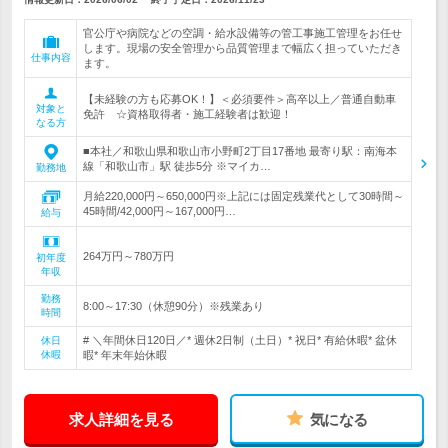
官公庁や病院などの空調・給水設備等の管工事施工管理をお任せ
します。現場の安全管理から品質管理まで幅広く担っていただき
仕事内容
ます。
【未経験の方も応募OK！】＜必須要件＞高卒以上／普通自動車
対象と
免許 ☆資格取得者・施工経験者は歓迎！
なる方
■本社／和歌山県和歌山市小野町2丁目17番地 最寄り駅：南海本
線「和歌山市」駅 徒歩5分 ※マイカ…
勤務地
月給220,000円～650,000円※上記には固定残業代として30時間～
45時間/42,000円～167,000円…
給与
264万円～780万円
初年度
年収
勤務
8:00～17:30（休憩90分）※残業あり
時間
# ＼年間休日120日／* 週休2日制（土日）* 祝日* 有給休暇* 盆休
休日
休暇
暇* 年末年始休暇
求人詳細を見る
気になる