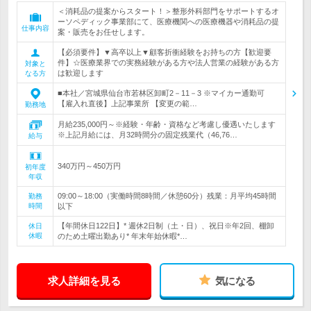
＜消耗品の提案からスタート！＞整形外科部門をサポートするオ
ーソペディック事業部にて、医療機関への医療機器や消耗品の提
仕事内容
案・販売をお任せします。
【必須要件】▼高卒以上▼顧客折衝経験をお持ちの方【歓迎要
件】☆医療業界での実務経験がある方や法人営業の経験がある方
対象と
は歓迎します
なる方
■本社／宮城県仙台市若林区卸町2－11－3 ※マイカー通勤可
【雇入れ直後】上記事業所 【変更の範…
勤務地
月給235,000円～※経験・年齢・資格など考慮し優遇いたします
※上記月給には、月32時間分の固定残業代（46,76…
給与
340万円～450万円
初年度
年収
09:00～18:00（実働時間8時間／休憩60分）残業：月平均45時間
勤務
時間
以下
【年間休日122日】* 週休2日制（土・日）、祝日※年2回、棚卸
休日
休暇
のため土曜出勤あり* 年末年始休暇*…
求人詳細を見る
気になる