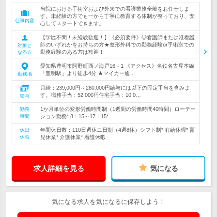
当院における手術室および外来での看護業務全般をお任せしま
す。未経験の方でも一から丁寧に教育する体制が整っており、安
仕事内容
心してスタートできます。
【学歴不問！未経験歓迎！】《必須要件》◎看護師または准看護
師のいずれかをお持ちの方★整形外科での勤務経験or手術室での
対象と
勤務経験のある方は歓迎！
なる方
愛知県豊明市阿野町西ノ海戸16－1 《アクセス》名鉄名古屋本線
「豊明駅」より徒歩4分 ★マイカー通…
勤務地
月給：239,000円～280,000円給与には以下の固定手当を含みま
す。職務手当：52,000円住宅手当：10,0…
給与
1か月単位の変形労働時間制（1週間の労働時間40時間）ローテー
勤務
時間
ション勤務* 8：15～17：15* …
年間休日数：110日週休二日制（4週8休）シフト制* 有給休暇* 育
休日
休暇
児休業* 介護休業* 看護休暇
求人詳細を見る
気になる
気になる求人を気になるに保存しよう！