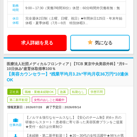
勤務
9:00～17:30（実働7時間30分）休憩：60分時間外労働有無：無
時間
完全週休2日制（土曜、日曜、祝日）■年間休日125日・年末年始
休日
休暇
休暇・夏季休暇（7月―9月 特別休暇3…
求人詳細を見る
気になる
医療法人社団メディカルフロンティア | 【TCB 東京中央美容外科】*月9～
10日休み*産育休取得率100％
【美容カウンセラー】*残業平均月3.2h*平均月収36万円*10連休
OK
正社員
職種・業種未経験OK
急募
転勤なし
学歴不問
第二新卒歓迎
女性のおしごと掲載中
情報更新日：2026/07/28
終了予定日：
2026/09/14
【ノルマ＆強引なセールスなし】【安心のチーム制】約6ヶ月の
研修からスタート！患者様に寄り添った美容医療プランをご提案
仕事内容
★受付・会計は分業制◎
【未経験・第二新卒歓迎！】★20～30代の女性活躍中★98％が異