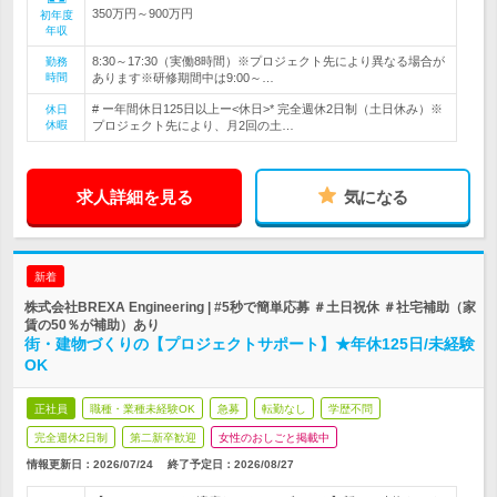
350万円～900万円
初年度
年収
8:30～17:30（実働8時間）※プロジェクト先により異なる場合が
勤務
時間
あります※研修期間中は9:00～…
# ー年間休日125日以上ー<休日>* 完全週休2日制（土日休み）※
休日
休暇
プロジェクト先により、月2回の土…
求人詳細を見る
気になる
新着
株式会社BREXA Engineering | #5秒で簡単応募 ＃土日祝休 ＃社宅補助（家
賃の50％が補助）あり
街・建物づくりの【プロジェクトサポート】★年休125日/未経験
OK
正社員
職種・業種未経験OK
急募
転勤なし
学歴不問
完全週休2日制
第二新卒歓迎
女性のおしごと掲載中
情報更新日：2026/07/24
終了予定日：
2026/08/27