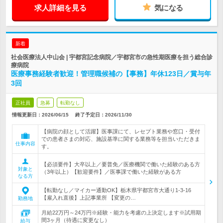
求人詳細を見る
気になる
新着
社会医療法人中山会 | 宇都宮記念病院／宇都宮市の急性期医療を担う総合診
療病院
医療事務経験者歓迎！管理職候補の【事務】年休123日／賞与年
3回
正社員
急募
転勤なし
情報更新日：2026/06/15
終了予定日：
2026/11/30
【病院の顔として活躍】医事課にて、レセプト業務や窓口・受付
での患者さまの対応、施設基準に関する業務等を担当いただきま
仕事内容
す。
【必須要件】大卒以上／要普免／医療機関で働いた経験のある方
対象と
（3年以上）【歓迎要件】／医事課で働いた経験がある方
なる方
【転勤なし／マイカー通勤OK】栃木県宇都宮市大通り1-3-16
【雇入れ直後】上記事業所 【変更の…
勤務地
月給22万円～24万円※経験・能力を考慮の上決定します※試用期
間3ヶ月（待遇に変更なし）
給与