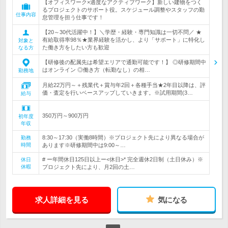
【オフィスワーク×適度なアクティブワーク】新しい建物をつく
るプロジェクトのサポート役。スケジュール調整やスタッフの勤
仕事内容
怠管理を担う仕事です！
【20～30代活躍中！】＼学歴・経験・専門知識は一切不問／ ★
有給取得率98％★業界経験を活かし、より「サポート」に特化し
対象と
た働き方をしたい方も歓迎
なる方
【研修後の配属先は希望エリアで通勤可能です！】 ◎研修期間中
はオンライン ◎働き方（転勤なし）の相…
勤務地
月給22万円～＋残業代＋賞与年2回＋各種手当★2年目以降は、評
価・査定を行いベースアップしていきます。※試用期間(3…
給与
350万円～900万円
初年度
年収
8:30～17:30（実働8時間）※プロジェクト先により異なる場合が
勤務
時間
あります※研修期間中は9:00～…
# ー年間休日125日以上ー<休日>* 完全週休2日制（土日休み）※
休日
休暇
プロジェクト先により、月2回の土…
求人詳細を見る
気になる