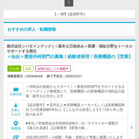
1
1～8件 (全8件中)
おすすめの求人・転職情報
株式会社シバタインテック | ＜基本土日祝休み＞医療・福祉分野をトータル
サポートする商社
＜仙台＞整形外科部門の募集！経験者採用！医療機器の【営業】
正社員
急募
女性のおしごと掲載中
情報更新日：2026/06/26
終了予定日：
2026/12/17
＜消耗品の提案からスタート！＞整形外科部門をサポートするオ
ーソペディック事業部にて、医療機関への医療機器や消耗品の提
仕事内容
案・販売をお任せします。
【必須要件】▼高卒以上▼医療機器メーカーもしくは医療機器商
社での営業経験5年以上【こんな方も歓迎します】◎自ら学ぶ意
対象と
欲のある方
なる方
■本社／宮城県仙台市若林区卸町2－11－3 ※マイカー通勤可
【雇入れ直後】上記事業所 【変更の範…
勤務地
月給280,000円～※経験・年齢・資格など考慮し優遇いたします