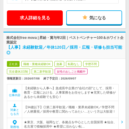
求人詳細を見る
気になる
株式会社free mova | 昇給・賞与年2回｜ベストベンチャー100＆ホワイト企
業認定
【人事】未経験歓迎／年休120日／採用・広報・研修も担当可能
◎
正社員
職種・業種未経験OK
急募
転勤なし
学歴不問
完全週休2日制
第二新卒歓迎
女性のおしごと掲載中
情報更新日：2026/07/08
終了予定日：
2026/09/07
【未経験から人事へ】急成長中企業の"会社の顔"として、採用・
教育・広報における、人事業務をお任せします★充実した研修が
仕事内容
あるから未経験でも安心！
【34歳以下】◎第二新卒歓迎／職種・業界未経験OK／学歴不問
対象と
／人柄重視／採用や教育に関わってみたい…という方は大歓迎！
なる方
★東京、大阪、福岡など、各拠点を中心とした全国採用 ★仙台、
名古屋で積極採用中 ★希望に沿わない転…
勤務地