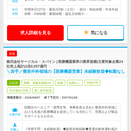
時間
年間休日127日・週休2日制（土日）・祝日・有給休暇・年末年始
休日
休暇
休暇・GW休暇・夏期休暇・誕生日休暇※…
求人詳細を見る
気になる
新着
株式会社サージカル・スパイン | 医療機器業界の業界規模(主要対象企業24
社売上高計)2兆0,097億円
＼岩手／整形外科領域の【医療機器営業】未経験歓迎◆転勤なし
正社員
職種・業種未経験OK
急募
転勤なし
学歴不問
完全週休2日制
第二新卒歓迎
情報更新日：2026/08/07
終了予定日：
2027/01/28
頚椎症やヘルニア・側弯症等、脊椎疾患を含めた整形外科領域に
おける先進の医療機器を提供している当社にて、営業および製品
仕事内容
サポートををお任せ。
《学歴不問・未経験歓迎》◆顧客折衝経験◆普通自動車運転免許
対象と