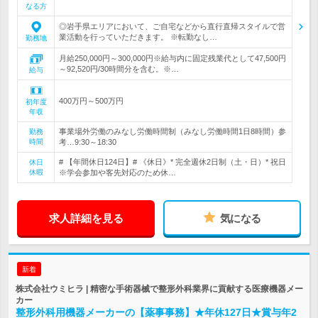
なる方
◎岩手県エリアにおいて、ご自宅などから直行直帰スタイルで営
業活動を行っていただきます。 ※転勤なし…
勤務地
月給250,000円～300,000円※給与内に固定残業代として47,500円
～92,520円/30時間分を含む。※…
給与
400万円～500万円
初年度
年収
事業場外労働のみなし労働時間制（みなし労働時間1日8時間）参
勤務
時間
考…9:30～18:30
# 【年間休日124日】# 《休日》* 完全週休2日制（土・日）* 祝日
休日
休暇
※学会参加や客先対応のため休…
求人詳細を見る
気になる
新着
株式会社ウミヒラ | 精密な手術器械で整形外科業界に貢献する医療機器メー
カー
整形外科用機器メーカーの【薬事事務】★年休127日★賞与年2