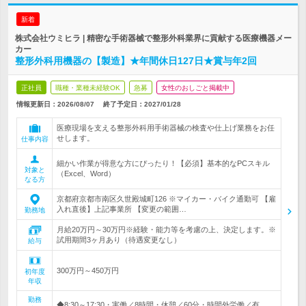
新着
株式会社ウミヒラ | 精密な手術器械で整形外科業界に貢献する医療機器メー
カー
整形外科用機器の【製造】★年間休日127日★賞与年2回
正社員
職種・業種未経験OK
急募
女性のおしごと掲載中
情報更新日：2026/08/07
終了予定日：
2027/01/28
医療現場を支える整形外科用手術器械の検査や仕上げ業務をお任
せします。
仕事内容
細かい作業が得意な方にぴったり！【必須】基本的なPCスキル
対象と
（Excel、Word）
なる方
京都府京都市南区久世殿城町126 ※マイカー・バイク通勤可 【雇
入れ直後】上記事業所 【変更の範囲…
勤務地
月給20万円～30万円※経験・能力等を考慮の上、決定します。※
試用期間3ヶ月あり（待遇変更なし）
給与
300万円～450万円
初年度
年収
勤務
◆8:30～17:30・実働／8時間・休憩／60分・時間外労働／有