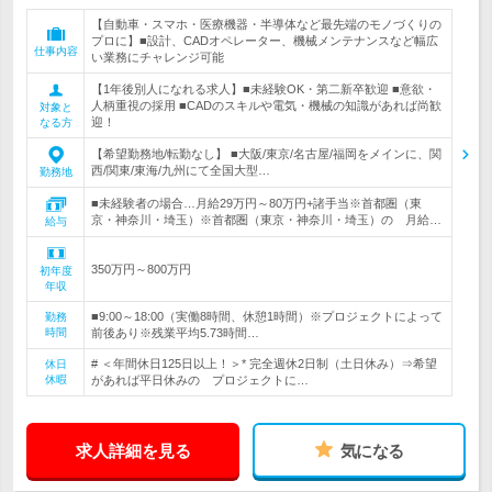
【自動車・スマホ・医療機器・半導体など最先端のモノづくりの
プロに】■設計、CADオペレーター、機械メンテナンスなど幅広
仕事内容
い業務にチャレンジ可能
【1年後別人になれる求人】■未経験OK・第二新卒歓迎 ■意欲・
人柄重視の採用 ■CADのスキルや電気・機械の知識があれば尚歓
対象と
迎！
なる方
【希望勤務地/転勤なし】 ■大阪/東京/名古屋/福岡をメインに、関
西/関東/東海/九州にて全国大型…
勤務地
■未経験者の場合…月給29万円～80万円+諸手当※首都圏（東
京・神奈川・埼玉）※首都圏（東京・神奈川・埼玉）の 月給…
給与
350万円～800万円
初年度
年収
■9:00～18:00（実働8時間、休憩1時間）※プロジェクトによって
勤務
時間
前後あり※残業平均5.73時間…
# ＜年間休日125日以上！＞* 完全週休2日制（土日休み）⇒希望
休日
休暇
があれば平日休みの プロジェクトに…
求人詳細を見る
気になる