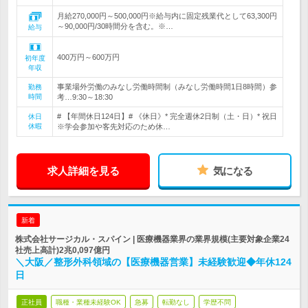
月給270,000円～500,000円※給与内に固定残業代として63,300円
～90,000円/30時間分を含む。※…
給与
400万円～600万円
初年度
年収
事業場外労働のみなし労働時間制（みなし労働時間1日8時間）参
勤務
時間
考…9:30～18:30
# 【年間休日124日】# 《休日》* 完全週休2日制（土・日）* 祝日
休日
休暇
※学会参加や客先対応のため休…
求人詳細を見る
気になる
新着
株式会社サージカル・スパイン | 医療機器業界の業界規模(主要対象企業24
社売上高計)2兆0,097億円
＼大阪／整形外科領域の【医療機器営業】未経験歓迎◆年休124
日
正社員
職種・業種未経験OK
急募
転勤なし
学歴不問