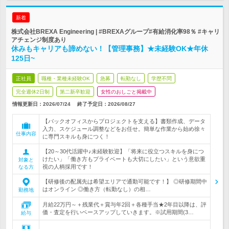
新着
株式会社BREXA Engineering | #BREXAグループ#有給消化率98％ #キャリ
アチェンジ制度あり
休みもキャリアも諦めない！【管理事務】★未経験OK★年休
125日~
正社員
職種・業種未経験OK
急募
転勤なし
学歴不問
完全週休2日制
第二新卒歓迎
女性のおしごと掲載中
情報更新日：2026/07/24
終了予定日：
2026/08/27
【バックオフィスからプロジェクトを支える】書類作成、データ
入力、スケジュール調整などをお任せ。簡単な作業から始め徐々
仕事内容
に専門スキルも身につく！
【20～30代活躍中♪未経験歓迎】「将来に役立つスキルを身につ
けたい」「働き方もプライベートも大切にしたい」という意欲重
対象と
視の人柄採用です！
なる方
【研修後の配属先は希望エリアで通勤可能です！】 ◎研修期間中
はオンライン ◎働き方（転勤なし）の相…
勤務地
月給22万円～＋残業代＋賞与年2回＋各種手当★2年目以降は、評
価・査定を行いベースアップしていきます。※試用期間(3…
給与