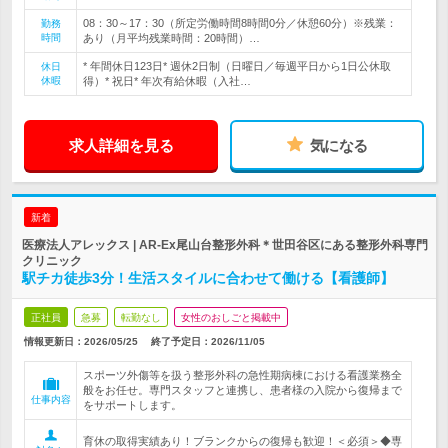
08：30～17：30（所定労働時間8時間0分／休憩60分）※残業：
勤務
時間
あり（月平均残業時間：20時間）…
* 年間休日123日* 週休2日制（日曜日／毎週平日から1日公休取
休日
休暇
得）* 祝日* 年次有給休暇（入社…
求人詳細を見る
気になる
新着
医療法人アレックス | AR-Ex尾山台整形外科＊世田谷区にある整形外科専門
クリニック
駅チカ徒歩3分！生活スタイルに合わせて働ける【看護師】
正社員
急募
転勤なし
女性のおしごと掲載中
情報更新日：2026/05/25
終了予定日：
2026/11/05
スポーツ外傷等を扱う整形外科の急性期病棟における看護業務全
般をお任せ。専門スタッフと連携し、患者様の入院から復帰まで
仕事内容
をサポートします。
育休の取得実績あり！ブランクからの復帰も歓迎！＜必須＞◆専