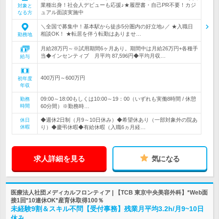
業種出身！社会人デビューも応援♪★履歴書・自己PR不要！カジ
対象と
ュアル面談実施中
なる方
＼全国で募集中！基本駅から徒歩5分圏内の好立地♪／ ★入職日
相談OK！ ★転居を伴う転勤はありませ…
勤務地
月給28万円～※試用期間6ヶ月あり。期間中は月給26万円+各種手
当◆インセンティブ 月平均 87,596円◆平均月収…
給与
400万円～600万円
初年度
年収
09:00～18:00もしくは10:00～19：00（いずれも実働8時間 / 休憩
勤務
時間
60分間）※勤務時…
◆週休2日制（月9～10日休み）◆希望休あり（一部対象外の院あ
休日
休暇
り）◆慶弔休暇◆有給休暇（入職6ヵ月経…
求人詳細を見る
気になる
医療法人社団メディカルフロンティア | 【TCB 東京中央美容外科】*Web面
接1回*10連休OK*産育休取得100％
未経験9割＆スキル不問【受付事務】残業月平均3.2h/月9~10日
休み