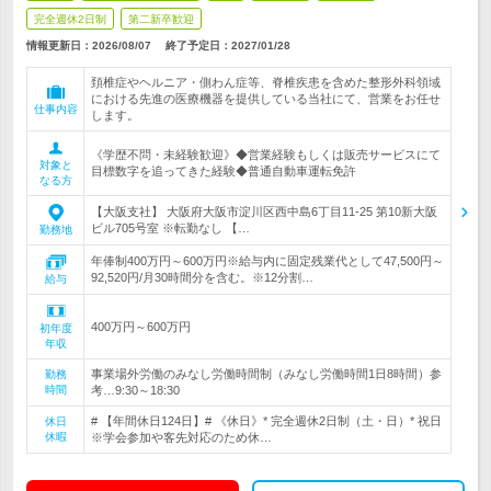
完全週休2日制
第二新卒歓迎
情報更新日：2026/08/07
終了予定日：
2027/01/28
頚椎症やヘルニア・側わん症等、脊椎疾患を含めた整形外科領域
における先進の医療機器を提供している当社にて、営業をお任せ
仕事内容
します。
《学歴不問・未経験歓迎》◆営業経験もしくは販売サービスにて
対象と
目標数字を追ってきた経験◆普通自動車運転免許
なる方
【大阪支社】 大阪府大阪市淀川区西中島6丁目11-25 第10新大阪
ビル705号室 ※転勤なし 【…
勤務地
年俸制400万円～600万円※給与内に固定残業代として47,500円～
92,520円/月30時間分を含む。※12分割…
給与
400万円～600万円
初年度
年収
事業場外労働のみなし労働時間制（みなし労働時間1日8時間）参
勤務
時間
考…9:30～18:30
# 【年間休日124日】# 《休日》* 完全週休2日制（土・日）* 祝日
休日
休暇
※学会参加や客先対応のため休…