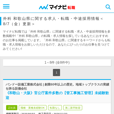
外科 和歌山県に関する求人・転職・中途採用情報＜
8/7（金）更新＞
マイナビ転職では「外科 和歌山県」に関連する転職・求人・中途採用情報を多
数掲載中!「外科 和歌山県」の転職・求人情報を探しているあなたにおすすめ
のお仕事を掲載しています。「外科 和歌山県」に関連するキーワードからも転
職・求人情報をお探しいただけるので、あなたにぴったりのお仕事を見つけて
みてください!
1～8件 (全8件中)
1
バンドー設備工業株式会社 | 創業60年以上の歴史。地域トップクラスの実績
を誇る設備会社
《和歌山・大阪》官公庁案件多数の【管工事施工管理】未経験歓
迎
正社員
職種・業種未経験OK
転勤なし
第二新卒歓迎
情報更新日：2026/06/02
終了予定日：
2026/11/23