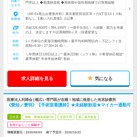
対象と
門卒以上 ◆看護師資格 ◆周術期や急性期病棟での実務経験
なる方
《AR-Ex尾山台整形外科》東京都世田谷区等々力4丁目13-1 ※転
勤なし 【雇い入れ直後】上記事…
勤務地
月給326,600円～384,100円（一律手当含む）※経験・能力を考慮
の上、決定します※試用期間6ヶ月（待遇変更な…
給与
1ヶ月単位の変形労働時間制＜週平均40時間以内＞下記シフト交
勤務
時間
替制○8:30～17:30○16:45～…
＼年間休日120日以上／* 週休2日制（シフト制）※希望休応相談*
休日
休暇
夏季休暇* 年末年始休暇* 有給…
求人詳細を見る
気になる
医療法人利靖会 | 幅広い専門医が在籍！地域に根差した有床診療所
《愛知／豊明》【手術室看護師】★未経験歓迎★マイカー通勤可
正社員
職種・業種未経験OK
学歴不問
第二新卒歓迎
女性のおしごと掲載中
情報更新日：2026/06/05
終了予定日：
2026/10/22