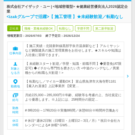
株式会社アイザック・ユー | <地域密着型> ★健康経営優良法人2026認定企
業
<izakグループで活躍>【 施工管理 】★未経験歓迎／転勤なし
正社員
職種・業種未経験OK
転勤なし
学歴不問
第二新卒歓迎
情報更新日：2026/07/03
終了予定日：
2026/12/24
【 施工実績：北陸新幹線黒部宇奈月温泉駅など 】アルミサッシ
など鋼製建具の施工管理業務をお任せします。★スキルや知識は
仕事内容
入社後に習得できます。
【 未経験スタート歓迎／学歴・知識・前職不問 】◆要普免(AT限
定可) ◆イチから専門性を磨きたい方 <中途のハンデなし／異業
対象と
種からの転職も大歓迎！>
なる方
【 転勤なし／マイカー通勤OK 】 富山県魚津市大海寺野1181
【雇入れ直後】上記事業所 【変更…
勤務地
月給225,000～285,000円※年齢、経験等を考慮の上、当社規定に
より優遇します。※上記には、25時間分の固定…
給与
勤務
# 8時20分～17時20分※実働8時間／休憩60分※時間外労働あり
時間
# 休日* 週休2日制（日曜日・土曜日2～3日／月）* 祝日※会社カ
休日
休暇
レンダーによる# 休暇* GW5…