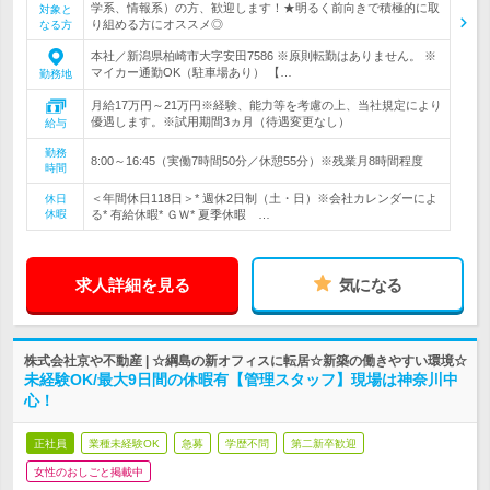
学系、情報系）の方、歓迎します！★明るく前向きで積極的に取
対象と
り組める方にオススメ◎
なる方
本社／新潟県柏崎市大字安田7586 ※原則転勤はありません。 ※
マイカー通勤OK（駐車場あり） 【…
勤務地
月給17万円～21万円※経験、能力等を考慮の上、当社規定により
優遇します。※試用期間3ヵ月（待遇変更なし）
給与
勤務
8:00～16:45（実働7時間50分／休憩55分）※残業月8時間程度
時間
＜年間休日118日＞* 週休2日制（土・日）※会社カレンダーによ
休日
休暇
る* 有給休暇* ＧＷ* 夏季休暇 …
求人詳細を見る
気になる
株式会社京や不動産 | ☆綱島の新オフィスに転居☆新築の働きやすい環境☆
未経験OK/最大9日間の休暇有【管理スタッフ】現場は神奈川中
心！
正社員
業種未経験OK
急募
学歴不問
第二新卒歓迎
女性のおしごと掲載中