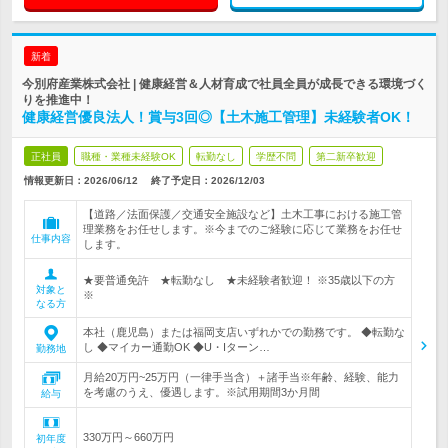
新着
今別府産業株式会社 | 健康経営＆人材育成で社員全員が成長できる環境づく
りを推進中！
健康経営優良法人！賞与3回◎【土木施工管理】未経験者OK！
正社員
職種・業種未経験OK
転勤なし
学歴不問
第二新卒歓迎
情報更新日：2026/06/12
終了予定日：
2026/12/03
【道路／法面保護／交通安全施設など】土木工事における施工管
理業務をお任せします。※今までのご経験に応じて業務をお任せ
仕事内容
します。
★要普通免許 ★転勤なし ★未経験者歓迎！ ※35歳以下の方
対象と
※
なる方
本社（鹿児島）または福岡支店いずれかでの勤務です。 ◆転勤な
し ◆マイカー通勤OK ◆U・Iターン…
勤務地
月給20万円~25万円（一律手当含）＋諸手当※年齢、経験、能力
を考慮のうえ、優遇します。※試用期間3か月間
給与
330万円～660万円
初年度