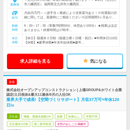
市八幡西区） 福岡県北九州市八幡西区…
勤務地
月給25万円～＋諸手当＋業績により決算賞与あり！※待遇面の詳
細に関しては、面接時にご相談ください※試用期間3ヶ月あり…
給与
8：00～17：30（実働7時間50分、休憩あり100分）★残業はほぼ
勤務
時間
ありません！終業時間は17時半…
【休日】隔週休２日制（隔週土曜＋日曜・祝日）■年間休日110日
休日
休暇
【休暇】■夏季休暇■年末年始休暇■慶弔…
求人詳細を見る
気になる
新着
株式会社オープンアップコンストラクション | 上場GROUP&ホワイト企業
認定/土日祝休&最大11連休/9月の入社OK
業界大手で成長!【空間づくりサポート】月収37万可×年休120
日/o
正社員
職種・業種未経験OK
急募
転勤なし
学歴不問
完全週休2日制
第二新卒歓迎
女性のおしごと掲載中