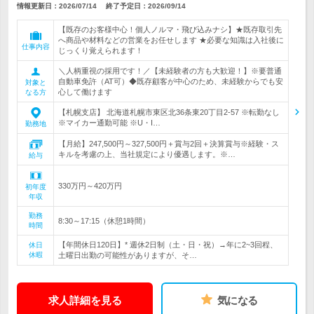
情報更新日：2026/07/14
終了予定日：
2026/09/14
【既存のお客様中心！個人ノルマ・飛び込みナシ】★既存取引先
へ商品や材料などの営業をお任せします ★必要な知識は入社後に
仕事内容
じっくり覚えられます！
＼人柄重視の採用です！／【未経験者の方も大歓迎！】※要普通
自動車免許（AT可）◆既存顧客が中心のため、未経験からでも安
対象と
心して働けます
なる方
【札幌支店】 北海道札幌市東区北36条東20丁目2-57 ※転勤なし
※マイカー通勤可能 ※U・I…
勤務地
【月給】247,500円～327,500円＋賞与2回＋決算賞与※経験・ス
キルを考慮の上、当社規定により優遇します。※…
給与
330万円～420万円
初年度
年収
勤務
8:30～17:15（休憩1時間）
時間
【年間休日120日】* 週休2日制（土・日・祝）→年に2~3回程、
休日
休暇
土曜日出勤の可能性がありますが、そ…
求人詳細を見る
気になる