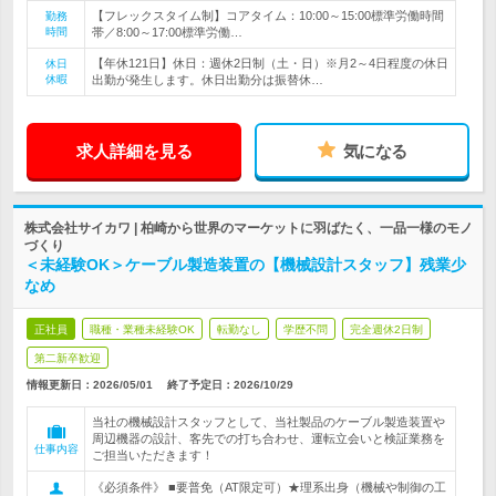
【フレックスタイム制】コアタイム：10:00～15:00標準労働時間
勤務
時間
帯／8:00～17:00標準労働…
【年休121日】休日：週休2日制（土・日）※月2～4日程度の休日
休日
休暇
出勤が発生します。休日出勤分は振替休…
求人詳細を見る
気になる
株式会社サイカワ | 柏崎から世界のマーケットに羽ばたく、一品一様のモノ
づくり
＜未経験OK＞ケーブル製造装置の【機械設計スタッフ】残業少
なめ
正社員
職種・業種未経験OK
転勤なし
学歴不問
完全週休2日制
第二新卒歓迎
情報更新日：2026/05/01
終了予定日：
2026/10/29
当社の機械設計スタッフとして、当社製品のケーブル製造装置や
周辺機器の設計、客先での打ち合わせ、運転立会いと検証業務を
仕事内容
ご担当いただきます！
《必須条件》 ■要普免（AT限定可）★理系出身（機械や制御の工