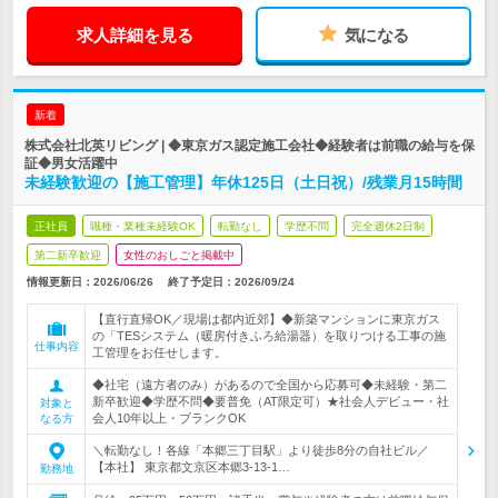
求人詳細を見る
気になる
新着
株式会社北英リビング | ◆東京ガス認定施工会社◆経験者は前職の給与を保
証◆男女活躍中
未経験歓迎の【施工管理】年休125日（土日祝）/残業月15時間
正社員
職種・業種未経験OK
転勤なし
学歴不問
完全週休2日制
第二新卒歓迎
女性のおしごと掲載中
情報更新日：2026/06/26
終了予定日：
2026/09/24
【直行直帰OK／現場は都内近郊】◆新築マンションに東京ガス
の「TESシステム（暖房付きふろ給湯器）を取りつける工事の施
仕事内容
工管理をお任せします。
◆社宅（遠方者のみ）があるので全国から応募可◆未経験・第二
新卒歓迎◆学歴不問◆要普免（AT限定可）★社会人デビュー・社
対象と
会人10年以上・ブランクOK
なる方
＼転勤なし！各線「本郷三丁目駅」より徒歩8分の自社ビル／
【本社】 東京都文京区本郷3-13-1…
勤務地