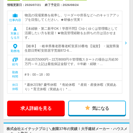
情報更新日：2026/07/21
終了予定日：
2026/08/24
物流の現場業務を統率し、リーダーや所長などへのキャリアアッ
プを目指してください。★研修が充実！
仕事内容
【未経験・第二新卒OK！学歴不問】◎ゆくゆくは管理職として
活躍したい方を歓迎！★物流管理経験をお持ちの方は活かせま
対象と
す。
なる方
【岐阜】 ・岐阜県養老郡養老町室原10番地 【滋賀】 ・滋賀県蒲
生郡日野町安部居字荒堀872-6…
勤務地
月給20万5000円～22万8000円※管理職スタートの場合は月給30
万円～※上記は最低保証金額です。※年齢・経験・…
給与
勤務
# 9：00～18：00
時間
* 週休2日制* 慶弔休暇 * 有給休暇 * 産前・産後休暇（実績あ
休日
休暇
り）* 育児休暇（実績あり）* …
求人詳細を見る
気になる
株式会社エイテックプロ | ＼創業37年の実績！大手建材メーカー・ハウスメ