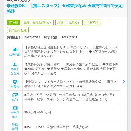
ーカーと取引／
未経験OK！【施工スタッフ】★残業少なめ ★賞与年3回で安定
感◎
正社員
職種・業種未経験OK
急募
転勤なし
学歴不問
第二新卒歓迎
情報更新日：2026/07/17
終了予定日：
2026/09/17
【資格取得支援制度もあり！ 】新築・リフォーム物件の窓・ドア
など各種建材のキズをキレイになおします！◆お客様からの感謝
仕事内容
の言葉がやりがいに！
育成枠採用を実施します！【未経験＆第二新卒歓迎】 ◆学歴不問
◆35歳以下(※) ◆要普免 ★異業種出身の先輩が多数活躍中★面
対象と
接１回のスピード選考
なる方
【転勤なし！マイカー通勤・バイク・自転車通勤OK】 【東京／
横浜／仙台／名古屋／大阪／福岡】 ★希…
勤務地
■月給22万円～35万円（一律手当含む）+諸手当+賞与（年2回）
※年齢・経験・スキルを十分考慮の上、 当社規定により…
給与
300万円～500万円
初年度
年収
勤務
■8:30～17:30 ※繁忙期以外は、残業少なめ
時間