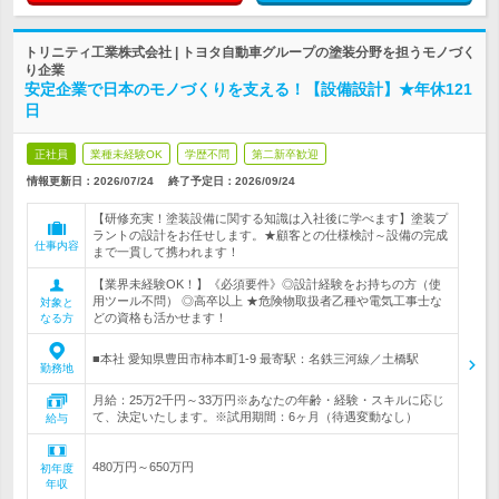
トリニティ工業株式会社 | トヨタ自動車グループの塗装分野を担うモノづく
り企業
安定企業で日本のモノづくりを支える！【設備設計】★年休121
日
正社員
業種未経験OK
学歴不問
第二新卒歓迎
情報更新日：2026/07/24
終了予定日：
2026/09/24
【研修充実！塗装設備に関する知識は入社後に学べます】塗装プ
ラントの設計をお任せします。★顧客との仕様検討～設備の完成
仕事内容
まで一貫して携われます！
【業界未経験OK！】《必須要件》◎設計経験をお持ちの方（使
用ツール不問） ◎高卒以上 ★危険物取扱者乙種や電気工事士な
対象と
どの資格も活かせます！
なる方
■本社 愛知県豊田市柿本町1-9 最寄駅：名鉄三河線／土橋駅
勤務地
月給：25万2千円～33万円※あなたの年齢・経験・スキルに応じ
て、決定いたします。※試用期間：6ヶ月（待遇変動なし）
給与
480万円～650万円
初年度
年収