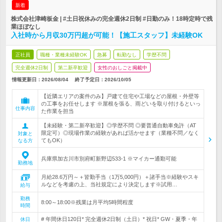
新着
株式会社津崎板金 | #土日祝休みの完全週休2日制 #日勤のみ！18時定時で残
業ほぼなし
入社時から月収30万円超が可能！【施工スタッフ】未経験OK
正社員
職種・業種未経験OK
急募
転勤なし
学歴不問
完全週休2日制
第二新卒歓迎
女性のおしごと掲載中
情報更新日：2026/08/04
終了予定日：
2026/10/05
【近隣エリアの案件のみ】戸建て住宅や工場などの屋根・外壁等
の工事をお任せします ※屋根を張る、雨どいを取り付けるといっ
仕事内容
た作業を担当
【未経験・第二新卒歓迎】◎学歴不問 ◎要普通自動車免許（AT
限定可）◎現場作業の経験があれば活かせます（業種不問／なく
対象と
てもOK）
なる方
兵庫県加古川市別府町新野辺533-1 ※マイカー通勤可能
勤務地
月給28.6万円～＋皆勤手当（1万5,000円）＋諸手当※経験やスキ
ルなどを考慮の上、当社規定により決定します※試用…
給与
勤務
8:00～18:00※残業は月平均5時間程度
時間
# 年間休日120日* 完全週休2日制（土日）* 祝日* GW・夏季・年
休日