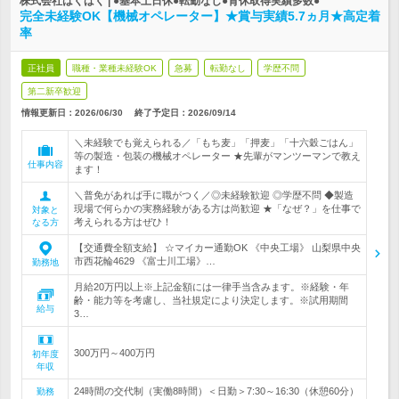
株式会社はくばく | ●基本土日休●転勤なし●育休取得実績多数●
完全未経験OK【機械オペレーター】★賞与実績5.7ヵ月★高定着
率
正社員
職種・業種未経験OK
急募
転勤なし
学歴不問
第二新卒歓迎
情報更新日：2026/06/30
終了予定日：
2026/09/14
＼未経験でも覚えられる／「もち麦」「押麦」「十六穀ごはん」
等の製造・包装の機械オペレーター ★先輩がマンツーマンで教え
仕事内容
ます！
＼普免があれば手に職がつく／◎未経験歓迎 ◎学歴不問 ◆製造
現場で何らかの実務経験がある方は尚歓迎 ★「なぜ？」を仕事で
対象と
考えられる方はぜひ！
なる方
【交通費全額支給】 ☆マイカー通勤OK 《中央工場》 山梨県中央
市西花輪4629 《富士川工場》…
勤務地
月給20万円以上※上記金額には一律手当含みます。※経験・年
齢・能力等を考慮し、当社規定により決定します。※試用期間
給与
3…
300万円～400万円
初年度
年収
24時間の交代制（実働8時間）＜日勤＞7:30～16:30（休憩60分）
勤務