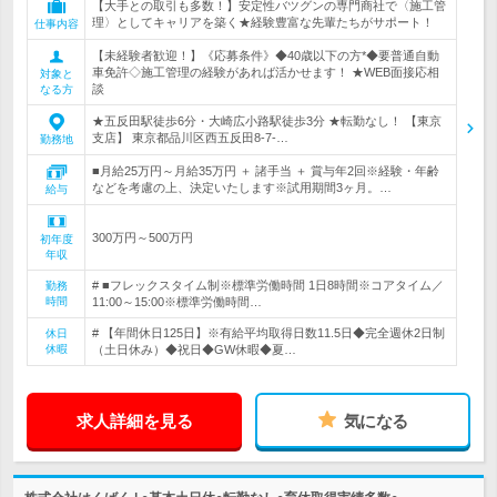
【大手との取引も多数！】安定性バツグンの専門商社で〈施工管
理〉としてキャリアを築く★経験豊富な先輩たちがサポート！
仕事内容
【未経験者歓迎！】《応募条件》◆40歳以下の方*◆要普通自動
車免許◇施工管理の経験があれば活かせます！ ★WEB面接応相
対象と
談
なる方
★五反田駅徒歩6分・大崎広小路駅徒歩3分 ★転勤なし！ 【東京
支店】 東京都品川区西五反田8-7-…
勤務地
■月給25万円～月給35万円 ＋ 諸手当 ＋ 賞与年2回※経験・年齢
などを考慮の上、決定いたします※試用期間3ヶ月。…
給与
300万円～500万円
初年度
年収
# ■フレックスタイム制※標準労働時間 1日8時間※コアタイム／
勤務
時間
11:00～15:00※標準労働時間…
# 【年間休日125日】※有給平均取得日数11.5日◆完全週休2日制
休日
休暇
（土日休み）◆祝日◆GW休暇◆夏…
求人詳細を見る
気になる