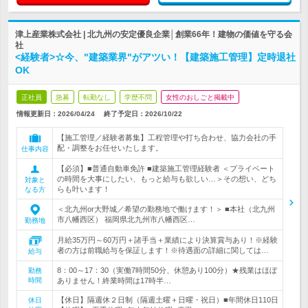
津上産業株式会社 | 北九州の安定優良企業│創業66年！建物の価値を守る会
社
<経験者>☆今、"建築業界"がアツい！【建築施工管理】定時退社
OK
正社員
急募
転勤なし
学歴不問
女性のおしごと掲載中
情報更新日：2026/04/24
終了予定日：
2026/10/22
【施工管理／経験者募集】工程管理や打ち合わせ、協力会社の手
配・調整をお任せいたします。
仕事内容
【必須】■普通自動車免許 ■建築施工管理経験者 ＜プライベート
の時間を大事にしたい、もっと給与も欲しい…＞その想い、どち
対象と
らも叶います！
なる方
＜北九州or大野城／希望の勤務地で働けます！＞ ■本社（北九州
市八幡西区） 福岡県北九州市八幡西区…
勤務地
月給35万円～60万円＋諸手当＋業績により決算賞与あり！※経験
者の方は前職給与を保証します！※待遇面の詳細に関しては…
給与
8：00～17：30（実働7時間50分、休憩あり100分）★残業はほぼ
勤務
時間
ありません！終業時間は17時半…
【休日】隔週休２日制（隔週土曜＋日曜・祝日）■年間休日110日
休日