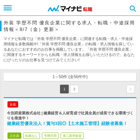
外装 学歴不問 優良企業に関する求人・転職・中途採用
情報＜8/7（金）更新＞
マイナビ転職では「外装 学歴不問 優良企業」に関連する転職・求人・中途採
用情報を多数掲載中!「外装 学歴不問 優良企業」の転職・求人情報を探してい
るあなたにおすすめのお仕事を掲載しています。「外装 学歴不問 優良企業」
に関連するキーワードからも転職・求人情報をお探しいただけるので、あなた
にぴったりのお仕事を見つけてみてください!
1～50件 (全56件中)
1
2
新着
今別府産業株式会社 | 健康経営＆人材育成で社員全員が成長できる環境づく
りを推進中！
健康経営優良法人！賞与3回◎【土木施工管理】経験者募集！
正社員
転勤なし
学歴不問
第二新卒歓迎