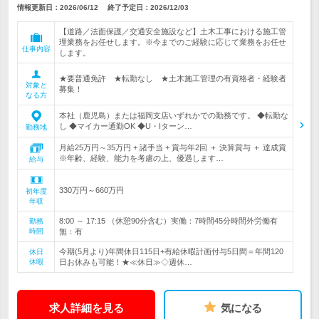
情報更新日：2026/06/12
終了予定日：
2026/12/03
【道路／法面保護／交通安全施設など】土木工事における施工管
理業務をお任せします。※今までのご経験に応じて業務をお任せ
仕事内容
します。
★要普通免許 ★転勤なし ★土木施工管理の有資格者・経験者
対象と
募集！
なる方
本社（鹿児島）または福岡支店いずれかでの勤務です。 ◆転勤な
し ◆マイカー通勤OK ◆U・Iターン…
勤務地
月給25万円～35万円 + 諸手当 + 賞与年2回 ＋ 決算賞与 ＋ 達成賞
※年齢、経験、能力を考慮の上、優遇します…
給与
330万円～660万円
初年度
年収
8:00 ～ 17:15 （休憩90分含む）実働：7時間45分時間外労働有
勤務
時間
無：有
今期(5月より)年間休日115日+有給休暇計画付与5日間＝年間120
休日
休暇
日お休みも可能！★≪休日≫◇週休…
求人詳細を見る
気になる