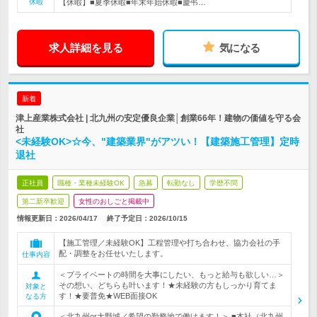
休暇
【休暇】■夏季休暇■年末年始休暇■慶弔…
求人詳細を見る
気になる
新着
津上産業株式会社 | 北九州の安定優良企業│創業66年！建物の価値を守る会
社
<未経験OK>☆今、"建築業界"がアツい！【建築施工管理】定時
退社
正社員
職種・業種未経験OK
急募
転勤なし
学歴不問
第二新卒歓迎
女性のおしごと掲載中
情報更新日：2026/04/17
終了予定日：
2026/10/15
【施工管理／未経験OK】工程管理や打ち合わせ、協力会社の手
配・調整をお任せいたします。
仕事内容
＜プライベートの時間を大事にしたい、もっと給与も欲しい…＞
その想い、どちらも叶います！★未経験の方もしっかり育てま
対象と
す！★要普免★WEB面接OK
なる方
＜北九州or大野城／希望の勤務地で働けます！＞ ■本社（北九州