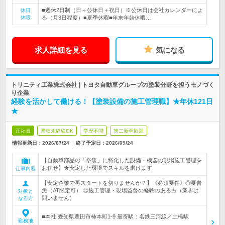
■週休2日制（日＋公休日＋祝日）※公休日は会社カレンダーによ
休日
休暇
る（月3日程度）■夏季休暇■年末年始休暇…
求人詳細を見る
気になる
トリニティ工業株式会社 | トヨタ自動車グループの塗装分野を担うモノづく
り企業
経験を活かして働ける！【塗装設備の施工管理職】★年休121日
★
正社員
業種未経験OK
学歴不問
第二新卒歓迎
情報更新日：2026/07/24
終了予定日：
2026/09/24
【自動車部品の「塗装」に特化した設備・機器の現場施工管理を
お任せ】★安定した環境でスキルを磨けます
仕事内容
【安定企業で再スタートを切りませんか？】《必須要件》◎要普
免（AT限定可） ◎施工管理・現場監督の経験のある方（業界は
対象と
問いません）
なる方
■本社 愛知県豊田市柿本町1-9 最寄駅：名鉄三河線／土橋駅
勤務地