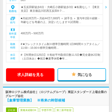
★五反田駅徒歩6分・大崎広小路駅徒歩3分 ★転勤なし！ 【東京
支店】 東京都品川区西五反田8-7-…
勤務地
■月給28万円～月給44万7,000円 ＋ 諸手当 ＋ 賞与年2回※経験・
年齢などを考慮の上、決定いたします※試用期…
給与
400万円～500万円
初年度
年収
# ■フレックスタイム制※標準労働時間 1日8時間※コアタイム／
勤務
時間
11:00～15:00※標準労働時間…
# 【年間休日125日】※有給平均取得日数11.5日◆完全週休2日制
休日
休暇
（土日休み）◆祝日◆夏季休暇◆年…
求人詳細を見る
気になる
阪神ロジテム株式会社 | （ロジテムグループ）東証スタンダード上場企業の
グループ会社
【倉庫管理業務】 ※将来の幹部候補
正社員
業種未経験OK
学歴不問
第二新卒歓迎