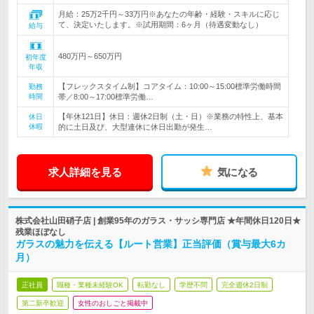
月給：25万2千円～33万円※あなたの年齢・経験・スキルに応じ
て、決定いたします。※試用期間：6ヶ月（待遇変動なし）
給与
480万円～650万円
初年度
年収
【フレックスタイム制】コアタイム：10:00～15:00標準労働時間
勤務
時間
帯／8:00～17:00標準労働…
【年休121日】休日：週休2日制（土・日）※業務の特性上、基本
休日
休暇
的に土日及び、大型連休に休日出勤が発生…
求人詳細を見る
気になる
株式会社山田硝子店 | 創業95年のガラス・サッシ専門店 ★年間休日120日★
残業ほぼなし
ガラスの魅力を伝える【ルート営業】正当評価（賞与最大6カ
月）
正社員
職種・業種未経験OK
転勤なし
学歴不問
完全週休2日制
第二新卒歓迎
女性のおしごと掲載中