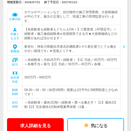
情報更新日：2026/07/31
終了予定日：
2027/01/21
ホテルやマンションなど、自社物件の施工管理業務。大規模修繕
が中心です。施主の立場として、現場工事の管理監督を行いま
仕事内容
す。
【未経験者も経験者もどちらもOK！】◎要普免（AT限定可）＜
経験者＞施工修繕経験者or見積積算できる方★大規模修繕などの
対象と
経験があれば活かせます！
なる方
新本社：神奈川県横浜市港北区綱島東1-4-3 新社屋でとても働き
やすい環境です♪ ▼現場エリア▼…
勤務地
＜未経験者＞月給25万円＜経験者＞【1】月給／40万円～60万円
＋各種手当＋賞与【2】月給／30万円～45万円＋各種…
給与
350万円～600万円
初年度
年収
09:30～18：00（休憩1時間）残業は1日平均1.5時間程度と少なめ
勤務
時間
です！
＜未経験者＞週休2日制＜経験者＞選べる働き方！【1】週休2日
休日
休暇
制【2】完全週休2日制休暇夏季休暇（1週…
求人詳細を見る
気になる