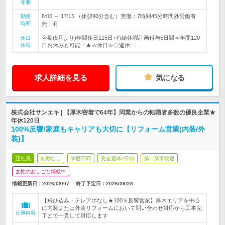
年収
8:00 ～ 17:15 （休憩90分含む）実働：7時間45分時間外労働有
勤務
時間
無：有
今期(5月より)年間休日115日+有給休暇計画付与5日間＝年間120
休日
休暇
日お休みも可能！★≪休日≫◇週休…
求人詳細を見る
気になる
株式会社サンエキ | 【厚木密着で64年】同業からの転職者多数の優良企業★
年休120日
100%反響!家庭もキャリアも大切に【リフォーム営業(内装/外
装)】
正社員
転勤なし
学歴不問
完全週休2日制
第二新卒歓迎
女性のおしごと掲載中
情報更新日：2026/08/07
終了予定日：
2026/09/28
【飛び込み・テレアポなし★100％反響営業】厚木エリアを中心
に内装または外装リフォームにおいて問い合わせ対応から工事完
仕事内容
了まで一貫して対応します