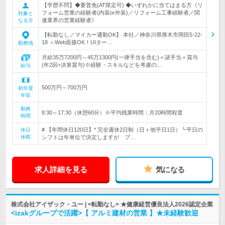
【学歴不問】◆要普免(AT限定可) ◆いずれかに当てはまる方《リ
フォーム営業の経験者(内装or外装)／リフォーム工事経験者／関
対象と
連業界の営業経験者》
なる方
【転勤なし／マイカー通勤OK】 本社／神奈川県厚木市岡田5-22-
18 ＜Web面接OK！UIター…
勤務地
月給35万7200円～45万1300円(一律手当を含む)＋諸手当＋賞与
(年2回+決算賞与)※経験・スキルなどを考慮の…
給与
500万円～700万円
初年度
年収
勤務
8:30～17:30（休憩60分）※平均残業時間：月20時間程度
時間
# 【年間休日120日】* 完全週休2日制（日＋他平日1日）┗平日の
休日
休暇
シフトは年単位で決定しますが プ…
求人詳細を見る
気になる
株式会社アイザック・ユー | <転勤なし> ★健康経営優良法人2026認定企業
<izakグループで活躍>【 アルミ建材の営業 】★未経験歓迎