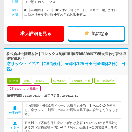
時間
＜中勤＞14:30～23:3…
# 【年間休日117日】◆週休2日制（土・日）※月に1回ほど休日
休日
休暇
出勤あり◆夏季休暇◆年末年始休暇◆有…
求人詳細を見る
気になる
株式会社北陸建材社 | フレックス制/面接1回/残業30h以下/男女問わず育休取
得実績あり
窓サッシ・ドアの【CAD設計】★年休125日★完全週休2日(土日
祝)
正社員
急募
転勤なし
学歴不問
完全週休2日制
第二新卒歓迎
女性のおしごと掲載中
情報更新日：2026/06/30
終了予定日：
2026/12/21
【内勤9割・外勤1割／大手との取引も多数！】AutoCADを使用
し、窓サッシ・玄関ドア等の金属製建具工事の設計をお任せしま
仕事内容
す。
高卒以上《応募条件》次のいずれか必須 ■AutoCADの使用経験が
ある方（実務経験不問）■CADを用いた設計 ■金属製建具工事の
対象と
設計
なる方