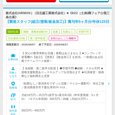
株式会社AIRMAN | （旧北越工業株式会社）■《8/22（土)転職フェア@燕三
条出展》
【製造スタッフ(組立/塗装/板金加工)】賞与年5ヶ月分/年休125日
契約社員
職種・業種未経験OK
急募
転勤なし
学歴不問
完全週休2日制
第二新卒歓迎
女性のおしごと掲載中
情報更新日：2026/08/07
終了予定日：
2026/08/27
【 安心の教育体制を完備｜夜勤はありません 】■コンプレッサ・
発電機の【組立】【塗装】【板金加工】を担当。一体感がある社
仕事内容
風でチームワーク抜群！
【 未経験・第二新卒大歓迎 】◆学歴不問 ◆経験・スキル不問 ★
資格支援制度あり→スキルアップを目指せます ★社員食堂・独身
対象と
寮など福利厚生も充実
なる方
《転勤なし／新潟本社でずっと活躍！マイカー通勤可》 本社工場
／新潟県燕市市下粟生津3074 ※UI…
勤務地
月給19万円～25万円+諸手当+賞与年2回（昨年度実績：5ヶ月
分）《モデル年収例》400万円／28歳（月給21万円＋…
給与
350万円～450万円
初年度
年収