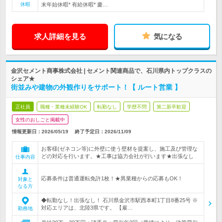
休暇
末年始休暇* 有給休暇* 慶…
求人詳細を見る
気になる
金沢セメント商事株式会社 | セメント関連商品で、石川県内トップクラスの
シェア★
街並みや建物の外観作りをサポート！【 ルート営業 】
正社員
職種・業種未経験OK
転勤なし
学歴不問
第二新卒歓迎
女性のおしごと掲載中
情報更新日：2026/05/19
終了予定日：
2026/11/09
お客様(ゼネコン等)に外壁に使う壁材を提案し、施工及び管理な
どの対応を行います。★工事は協力会社が行います★出張なし
仕事内容
応募条件は普通運転免許1枚！★異業種からの応募もOK！
対象と
なる方
◆転勤なし！出張なし！ 石川県金沢市駅西本町1丁目8番25号 ※
対応エリアは、北陸3県です。 【雇…
勤務地