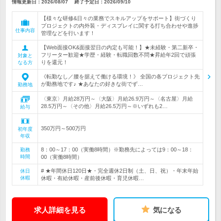
情報更新日：2026/08/07
終了予定日：
2026/09/10
【様々な研修&日々の業務でスキルアップをサポート】街づくり
プロジェクトの内外装・ディスプレイに関する打ち合わせや進捗
仕事内容
管理などを行います！
【Web面接OK&面接翌日の内定も可能！】★未経験・第二新卒・
フリーター歓迎★学歴・経験・転職回数不問★昇給年2回で頑張
対象と
りを還元！
なる方
《転勤なし／腰を据えて働ける環境！》 全国の各プロジェクト先
が勤務地です♪ ★あなたの好きな街でず…
勤務地
〈東京〉月給28万円～〈大阪〉月給26.9万円～〈名古屋〉月給
28.5万円～〈その他〉月給26.5万円～※いずれも2…
給与
350万円～500万円
初年度
年収
8：00～17：00（実働8時間）※勤務先によっては9：00～18：
勤務
時間
00（実働8時間）
# ★年間休日120日★・完全週休2日制（土、日、祝）・年末年始
休日
休暇
休暇・有給休暇・産前後休暇・育児休暇…
求人詳細を見る
気になる