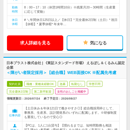
8：00～17：10（休憩1時間10分）※残業月20～30時間（生産量
勤務
時間
に応じて変動）
# ＼年間休日125日以上／【休日】* 完全週休2日制（土日）* 祝日
休日
休暇
【休暇】* 夏季休暇* 年末年…
求人詳細を見る
気になる
日本プラスト株式会社 | 《東証スタンダード市場》 えるぼし＆くるみん認定
企業
＜障がい者限定採用＞【総合職】WEB面接OK ※配属先考慮
契約社員
職種・業種未経験OK
急募
転勤なし
学歴不問
完全週休2日制
第二新卒歓迎
女性のおしごと掲載中
情報更新日：2026/07/24
終了予定日：
2026/08/27
【土日休み＆年休121日で働きやすさ◎】総合職採用枠として、
事務系、生産系、設計開発系のいずれに配属します。※研修制度
仕事内容
も重視しているので安心◎
【PCは、1人に1台貸与】【慣れるまでは、短時間勤務も相談
可】障がい者手帳（受給者証）をお持ちの方／高卒以上 （歓）積