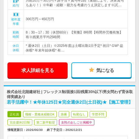
月給20万～30万円＋諸手当＋賞与年2回（業績により、決算賞与
もあり！）※年齢・経験・能力を考慮のうえ決定します※試…
給与
300万円～450万円
初年度
年収
8：30～17：30（休憩60分）【実働】8時間【時間外労働有無】
勤務
時間
有※残業月平均25時間
* 週休2日（土日）※2025年度は土曜出勤1日予定* 祝日* GW* 盆
休日
休暇
休暇* 年末年始休暇* 有…
求人詳細を見る
気になる
株式会社北陸建材社 | フレックス制/面接1回/残業30h以下/男女問わず育休取
得実績あり
若手活躍中！★年休125日★完全週休2日(土日祝)★【施工管理】
正社員
職種・業種未経験OK
急募
転勤なし
学歴不問
完全週休2日制
第二新卒歓迎
女性のおしごと掲載中
情報更新日：2026/06/30
終了予定日：
2026/12/21