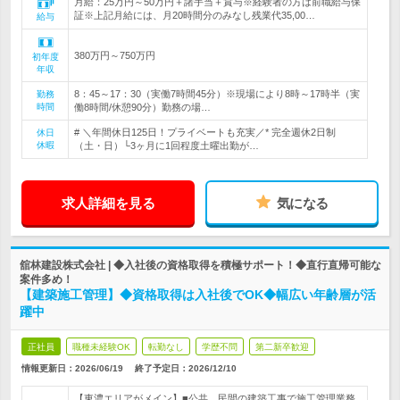
月給：25万円～50万円＋諸手当＋賞与※経験者の方は前職給与保
証※上記月給には、月20時間分のみなし残業代35,00…
給与
380万円～750万円
初年度
年収
8：45～17：30（実働7時間45分）※現場により8時～17時半（実
勤務
時間
働8時間/休憩90分）勤務の場…
# ＼年間休日125日！プライベートも充実／* 完全週休2日制
休日
休暇
（土・日）└3ヶ月に1回程度土曜出勤が…
求人詳細を見る
気になる
舘林建設株式会社 | ◆入社後の資格取得を積極サポート！◆直行直帰可能な
案件多め！
【建築施工管理】◆資格取得は入社後でOK◆幅広い年齢層が活
躍中
正社員
職種未経験OK
転勤なし
学歴不問
第二新卒歓迎
情報更新日：2026/06/19
終了予定日：
2026/12/10
【東濃エリアがメイン】■公共、民間の建築工事で施工管理業務