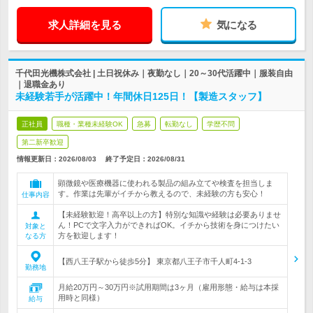
求人詳細を見る
気になる
千代田光機株式会社 | 土日祝休み｜夜勤なし｜20～30代活躍中｜服装自由
｜退職金あり
未経験若手が活躍中！年間休日125日！【製造スタッフ】
正社員
職種・業種未経験OK
急募
転勤なし
学歴不問
第二新卒歓迎
情報更新日：2026/08/03
終了予定日：
2026/08/31
顕微鏡や医療機器に使われる製品の組み立てや検査を担当しま
す。作業は先輩がイチから教えるので、未経験の方も安心！
仕事内容
【未経験歓迎！高卒以上の方】特別な知識や経験は必要ありませ
ん！PCで文字入力ができればOK。イチから技術を身につけたい
対象と
方を歓迎します！
なる方
【西八王子駅から徒歩5分】 東京都八王子市千人町4-1-3
勤務地
月給20万円～30万円※試用期間は3ヶ月（雇用形態・給与は本採
用時と同様）
給与