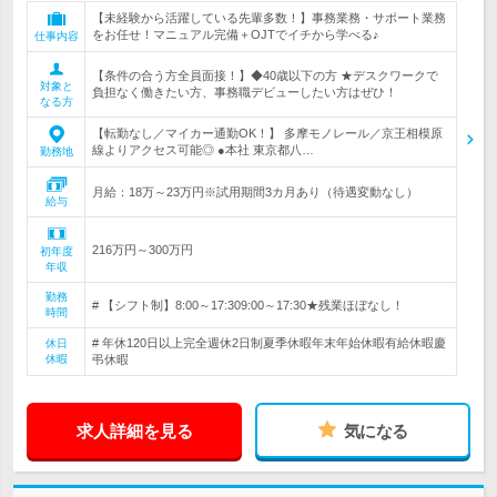
【未経験から活躍している先輩多数！】事務業務・サポート業務
をお任せ！マニュアル完備＋OJTでイチから学べる♪
仕事内容
【条件の合う方全員面接！】◆40歳以下の方 ★デスクワークで
対象と
負担なく働きたい方、事務職デビューしたい方はぜひ！
なる方
【転勤なし／マイカー通勤OK！】 多摩モノレール／京王相模原
線よりアクセス可能◎ ●本社 東京都八…
勤務地
月給：18万～23万円※試用期間3カ月あり（待遇変動なし）
給与
216万円～300万円
初年度
年収
勤務
# 【シフト制】8:00～17:309:00～17:30★残業ほぼなし！
時間
# 年休120日以上完全週休2日制夏季休暇年末年始休暇有給休暇慶
休日
休暇
弔休暇
求人詳細を見る
気になる