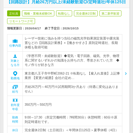
【回路設計】月給26万円以上/未経験歓迎◎/定時退社/年休125日
正社員
職種・業種未経験OK
転勤なし
完全週休2日制
第二新卒歓迎
リモートワーク可
情報更新日：2026/04/17
終了予定日：
2026/10/15
レーザー技術に強みを持つ当社の磁気光学効果測定装置や露光装
置などの【回路設計業務】×【働きやすさ】原則定時退社、長期
仕事内容
休暇も取得可能
《学歴不問・未経験歓迎》◆電気・電子回路、磁気、光学、物理
系に関するいずれかの知識をお持ちの方、専攻されていた方 ◆
対象と
モノ作りが好きな方
なる方
東京都八王子市中野町2062-21 ※転勤なし 【雇入れ直後】上記事
業所 【変更の範囲】会社の定め…
勤務地
月給26万円～40万円※試用期間3か月あり（待遇に変化はありま
せん）
給与
350万円～550万円
初年度
年収
9:00～17:30 （所定労働時間：7時間30分）休憩時間：60分※原
勤務
時間
則定時退社です。
完全週休2日制（土日祝日）＜年間休日125日＞夏季休暇（4日）
休日