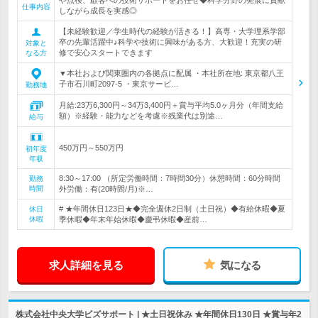
や点検、顧客への技術サポートをお任せ◆科学分野の発展に貢献
仕事内容
しながら成長を実感◎
【未経験歓迎／学生時代の経験が活きる！】高専・大学理系学部
卒の先輩活躍中♪科学や技術に興味がある方、大歓迎！充実の研
対象と
修で安心スタートできます
なる方
▼本社および関東圏内の各拠点に配属 ・本社所在地: 東京都八王
子市石川町2097-5 ・東京サービ…
勤務地
月給:23万6,300円～34万3,400円＋賞与平均5.0ヶ月分（年間支給
額）※経験・能力などを考慮※残業代は別途…
給与
450万円～550万円
初年度
年収
8:30～17:00 （所定労働時間：7時間30分）休憩時間：60分時間
勤務
時間
外労働：有(20時間/月)※…
# ★年間休日123日★◆完全週休2日制（土日祝）◆有給休暇◆夏
休日
休暇
季休暇◆年末年始休暇◆慶弔休暇◆産前…
求人詳細を見る
気になる
株式会社中央大学ビズサポート | ★土日祝休み ★年間休日130日 ★賞与年2