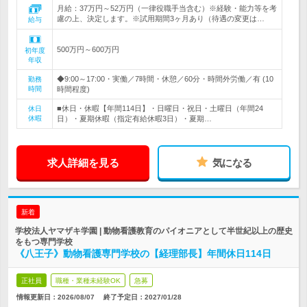
月給：37万円～52万円（一律役職手当含む）※経験・能力等を考
慮の上、決定します。※試用期間3ヶ月あり（待遇の変更は…
給与
500万円～600万円
初年度
年収
◆9:00～17:00・実働／7時間・休憩／60分・時間外労働／有 (10
勤務
時間
時間程度)
■休日・休暇【年間114日】・日曜日・祝日・土曜日（年間24
休日
休暇
日）・夏期休暇（指定有給休暇3日）・夏期…
求人詳細を見る
気になる
新着
学校法人ヤマザキ学園 | 動物看護教育のパイオニアとして半世紀以上の歴史
をもつ専門学校
《八王子》動物看護専門学校の【経理部長】年間休日114日
正社員
職種・業種未経験OK
急募
情報更新日：2026/08/07
終了予定日：
2027/01/28