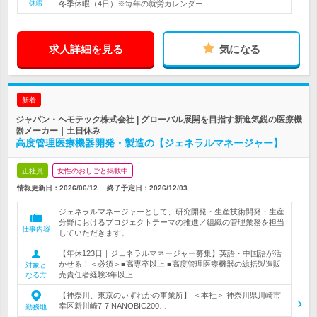
休暇
冬季休暇（4日）※毎年の就労カレンダー…
求人詳細を見る
気になる
新着
ジャパン・ヘモテック株式会社 | グローバル展開を目指す新進気鋭の医療機
器メーカー｜土日休み
高度管理医療機器開発・製造の【ジェネラルマネージャー】
正社員
女性のおしごと掲載中
情報更新日：2026/06/12
終了予定日：
2026/12/03
ジェネラルマネージャーとして、研究開発・生産技術開発・生産
分野におけるプロジェクトテーマの推進／組織の管理業務を担当
仕事内容
していただきます。
【年休123日｜ジェネラルマネージャー募集】英語・中国語が活
かせる！＜必須＞■高専卒以上 ■高度管理医療機器の総括製造販
対象と
売責任者経験3年以上
なる方
【神奈川、東京のいずれかの事業所】 ＜本社＞ 神奈川県川崎市
幸区新川崎7-7 NANOBIC200…
勤務地