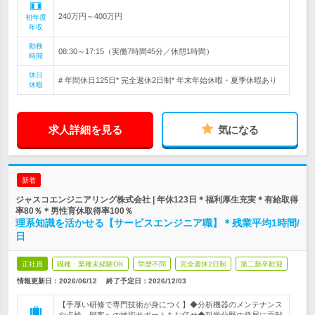
240万円～400万円
初年度
年収
勤務
08:30～17:15（実働7時間45分／休憩1時間）
時間
休日
# 年間休日125日* 完全週休2日制* 年末年始休暇・夏季休暇あり
休暇
求人詳細を見る
気になる
新着
ジャスコエンジニアリング株式会社 | 年休123日＊福利厚生充実＊有給取得
率80％＊男性育休取得率100％
理系知識を活かせる【サービスエンジニア職】＊残業平均1時間/
日
正社員
職種・業種未経験OK
学歴不問
完全週休2日制
第二新卒歓迎
情報更新日：2026/06/12
終了予定日：
2026/12/03
【手厚い研修で専門技術が身につく】◆分析機器のメンテナンス