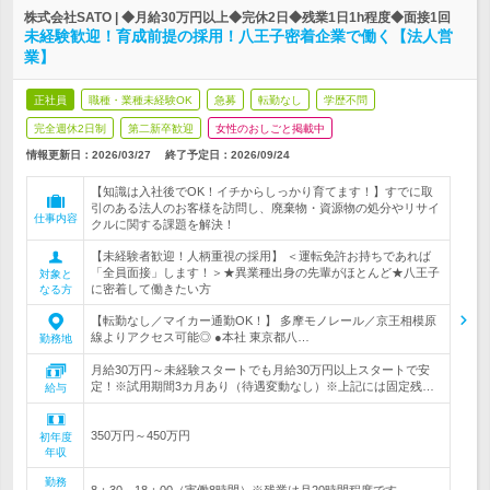
株式会社SATO | ◆月給30万円以上◆完休2日◆残業1日1h程度◆面接1回
未経験歓迎！育成前提の採用！八王子密着企業で働く【法人営
業】
正社員
職種・業種未経験OK
急募
転勤なし
学歴不問
完全週休2日制
第二新卒歓迎
女性のおしごと掲載中
情報更新日：2026/03/27
終了予定日：
2026/09/24
【知識は入社後でOK！イチからしっかり育てます！】すでに取
引のある法人のお客様を訪問し、廃棄物・資源物の処分やリサイ
仕事内容
クルに関する課題を解決！
【未経験者歓迎！人柄重視の採用】 ＜運転免許お持ちであれば
「全員面接」します！＞★異業種出身の先輩がほとんど★八王子
対象と
に密着して働きたい方
なる方
【転勤なし／マイカー通勤OK！】 多摩モノレール／京王相模原
線よりアクセス可能◎ ●本社 東京都八…
勤務地
月給30万円～未経験スタートでも月給30万円以上スタートで安
定！※試用期間3カ月あり（待遇変動なし）※上記には固定残…
給与
350万円～450万円
初年度
年収
勤務
8：30～18：00（実働8時間）※残業は月20時間程度です。