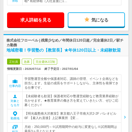
休暇
暇* 有給休暇（入社直後に1…
求人詳細を見る
気になる
株式会社フローベル | 残業少なめ／年間休日120日超／完全週休2日／駅チ
カ勤務
地域密着！学習塾の【教室長】★年休120日以上・未経験歓迎
正社員
急募
完全週休2日制
情報更新日：2026/07/14
終了予定日：
2027/01/04
学習塾運営全般や保護者対応、講師の管理、イベント企画などを
担当します。生徒の成長をサポートしながら、主体性を発揮でき
仕事内容
る仕事です。
【未経験者も歓迎】保護者対応や塾運営経験など教育業界経験が
生かせます。★教育業界の働き方を変えていきたい方、ぜひご応
対象と
募ください!
なる方
【明光義塾南大沢教室】東京都八王子市南大沢2-2F パレオビル
6F 【雇入れ直後】上記事業所 【変…
勤務地
月給：250,000円～※試用期間中の給与に変更なし※試用期間は
最長3ヵ月となります
給与