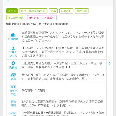
～
正社員
職種・業種未経験OK
急募
転勤なし
学歴不問
第二新卒歓迎
女性のおしごと掲載中
情報更新日：2026/07/14
終了予定日：
2026/08/31
☆増員募集☆店舗専任スタッフとして、キャンペーン商品の販促
や店内販売コーナー作成など、お店づくりをお任せ！あなたの手
仕事内容
でお店をプロデュース♪
【未経験・ブランク歓迎！】学歴＆経験不問！必須な経験やスキ
ルは一切なし！★正社員デビューしたい方応援♪★異業種出身の
対象と
先輩も多数活躍中！
なる方
＼配属先は希望を考慮／ ★東京23区・三鷹・八王子・埼玉・横
浜・川崎・札幌内のカクヤス店舗 ★U・…
勤務地
月給30万150円～34万2,250円※経験・能力を考慮の上、決定しま
す。※上記月給には、定額残業代（30時間分、月…
給与
360万円～410万円
初年度
年収
1カ月単位の変形労働時間制（週平均40時間以内／月間所定労働
勤務
時間
時間：160～176時間）《シフト例》・…
＜年間休日120日＞■週休2日制（月9日以上 ※シフト制）■有給
休日