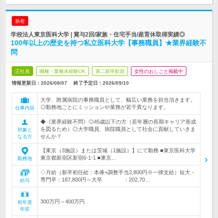
新着
学校法人東京医科大学 | 賞与2回/家族・住宅手当/産育休取得実績◎
100年以上の歴史を持つ私立医科大学【事務職員】★業界経験不
問
正社員
職種・業種未経験OK
第二新卒歓迎
女性のおしごと掲載中
情報更新日：2026/08/07
終了予定日：
2026/09/10
大学、附属病院の事務職員として、幅広い業務を担当頂きます。
◎勤務地ごとにミッションや業務が若干異なります。
仕事内容
◆《業界経験不問》◎45歳以下の方（若年層の長期キャリア形成
を図るため）◎大学職員、病院職員として社会に貢献していきま
対象と
せんか？
なる方
【東京（3施設）または茨城（1施設）】にて勤務 ■東京医科大学
東京都新宿区新宿6-1-1 ■東京…
勤務地
◇月給（新卒初任給：本俸+調整手当2,800円※一律支給）短大・
専門卒：187,800円～大卒 ：202,70…
給与
300万円～400万円
初年度
年収