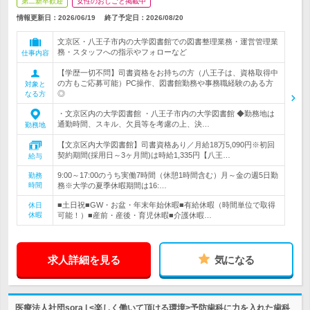
第二新卒歓迎
女性のおしごと掲載中
情報更新日：2026/06/19
終了予定日：
2026/08/20
文京区・八王子市内の大学図書館での図書整理業務・運営管理業
務・スタッフへの指示やフォローなど
仕事内容
【学歴一切不問】司書資格をお持ちの方（八王子は、資格取得中
の方もご応募可能）PC操作、図書館勤務や事務職経験のある方
対象と
◎
なる方
・文京区内の大学図書館 ・八王子市内の大学図書館 ◆勤務地は
通勤時間、スキル、欠員等を考慮の上、決…
勤務地
【文京区内大学図書館】司書資格あり／月給18万5,090円※初回
契約期間(採用日～3ヶ月間)は時給1,335円【八王…
給与
9:00～17:00のうち実働7時間（休憩1時間含む）月～金の週5日勤
勤務
時間
務※大学の夏季休暇期間は16:…
■土日祝■GW・お盆・年末年始休暇■有給休暇（時間単位で取得
休日
休暇
可能！）■産前・産後・育児休暇■介護休暇…
求人詳細を見る
気になる
医療法人社団sora | <楽しく働いて頂ける環境>予防歯科に力を入れた歯科