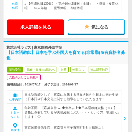
# 【年間休日130日】・完全週休2日制（土日） ・祝日・夏期休
休日
休暇
暇 ・年末年始 ・慶弔休暇・有給休暇…
求人詳細を見る
気になる
株式会社ラピス | 東京国際外語学院
【日本語教師】日本を学ぶ外国人を育てる(非常勤)※有資格者募
集
業務委託
職種・業種未経験OK
急募
転勤なし
第二新卒歓迎
女性のおしごと掲載中
情報更新日：2026/07/17
終了予定日：
2026/09/17
日本語教師として、東京に在籍する世界各国から日本に来た生徒
に日本語や日本文化に関する指導をしていただきます！
仕事内容
年齢不問！【応募条件 → ◆大卒以上◆日本語教師資格（※）】
資格は保有しているが実務経験 はない・・・という方、歓迎いた
対象と
します！◎
なる方
東京国際外語学院：東京都八王子市南町5-8 ※転勤なし
勤務地