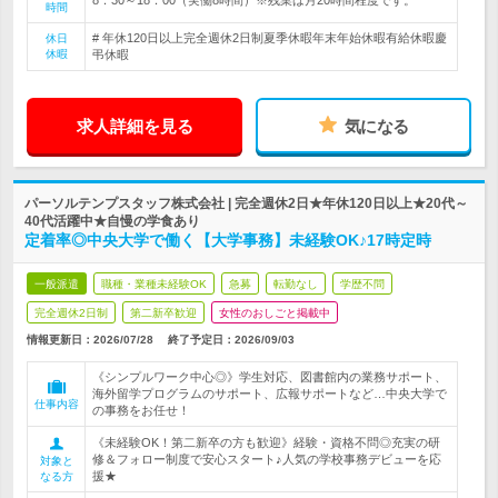
時間
# 年休120日以上完全週休2日制夏季休暇年末年始休暇有給休暇慶
休日
休暇
弔休暇
求人詳細を見る
気になる
パーソルテンプスタッフ株式会社 | 完全週休2日★年休120日以上★20代～
40代活躍中★自慢の学食あり
定着率◎中央大学で働く【大学事務】未経験OK♪17時定時
一般派遣
職種・業種未経験OK
急募
転勤なし
学歴不問
完全週休2日制
第二新卒歓迎
女性のおしごと掲載中
情報更新日：2026/07/28
終了予定日：
2026/09/03
《シンプルワーク中心◎》学生対応、図書館内の業務サポート、
海外留学プログラムのサポート、広報サポートなど…中央大学で
仕事内容
の事務をお任せ！
《未経験OK！第二新卒の方も歓迎》経験・資格不問◎充実の研
修＆フォロー制度で安心スタート♪人気の学校事務デビューを応
対象と
援★
なる方