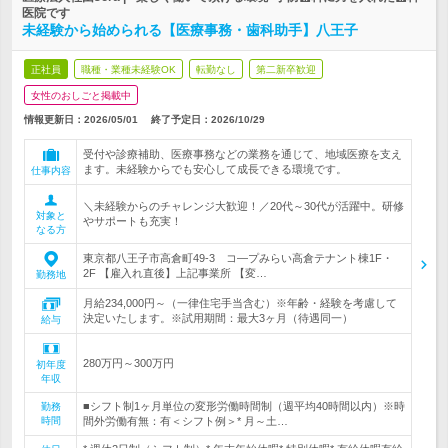
医院です
未経験から始められる【医療事務・歯科助手】八王子
正社員
職種・業種未経験OK
転勤なし
第二新卒歓迎
女性のおしごと掲載中
情報更新日：2026/05/01
終了予定日：
2026/10/29
受付や診療補助、医療事務などの業務を通じて、地域医療を支え
ます。未経験からでも安心して成長できる環境です。
仕事内容
＼未経験からのチャレンジ大歓迎！／20代～30代が活躍中。研修
対象と
やサポートも充実！
なる方
東京都八王子市高倉町49-3 コ―プみらい高倉テナント棟1F・
2F 【雇入れ直後】上記事業所 【変…
勤務地
月給234,000円～（一律住宅手当含む）※年齢・経験を考慮して
決定いたします。※試用期間：最大3ヶ月（待遇同一）
給与
280万円～300万円
初年度
年収
■シフト制1ヶ月単位の変形労働時間制（週平均40時間以内）※時
勤務
時間
間外労働有無：有＜シフト例＞* 月～土…