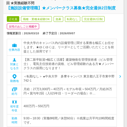
回 ★実務経験不問
【施設設備管理職】★メンバークラス募集★完全週休2日制度
正社員
職種・業種未経験OK
急募
転勤なし
完全週休2日制
女性のおしごと掲載中
情報更新日：2026/03/10
終了予定日：
2026/09/07
中央大学のキャンパス内の設備管理に関する業務を幅広くお任せ
します。★ゆくゆくは、リーダーとしてご活躍いただくことを前
仕事内容
提とした採用です！
【第二新卒歓迎×幅広く活躍】建築物衛生管理技術者（ビル管理
士）、電気主任技術者の資格、ビル管理経験のある方★メンバー
対象と
クラスの採用になります！
なる方
＜転勤なし＞ ●中央大学 多摩キャンパス 東京都八王子市東中野
742-1
勤務地
月給：27万3,000円～40万円＜モデル年収＞504万円／月給26万
円＋賞与年2回（入社5年目・リーダーの場合）※…
給与
400万円～550万円
初年度
年収
9:00～18:00（実働8時間／休憩60分）※残業は月平均10時間程度
勤務
時間
です。