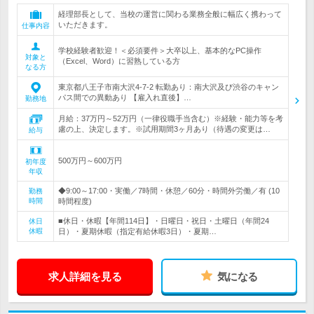
経理部長として、当校の運営に関わる業務全般に幅広く携わって
いただきます。
仕事内容
学校経験者歓迎！＜必須要件＞大卒以上、基本的なPC操作
対象と
（Excel、Word）に習熟している方
なる方
東京都八王子市南大沢4-7-2 転勤あり：南大沢及び渋谷のキャン
パス間での異動あり 【雇入れ直後】…
勤務地
月給：37万円～52万円（一律役職手当含む）※経験・能力等を考
慮の上、決定します。※試用期間3ヶ月あり（待遇の変更は…
給与
500万円～600万円
初年度
年収
◆9:00～17:00・実働／7時間・休憩／60分・時間外労働／有 (10
勤務
時間
時間程度)
■休日・休暇【年間114日】・日曜日・祝日・土曜日（年間24
休日
休暇
日）・夏期休暇（指定有給休暇3日）・夏期…
求人詳細を見る
気になる