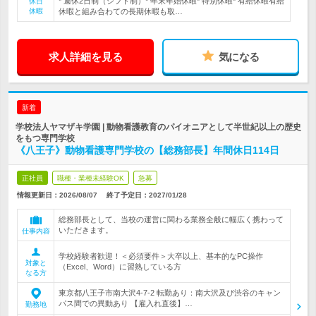
* 週休2日制（シフト制）* 年末年始休暇* 特別休暇* 有給休暇有給
休日
休暇
休暇と組み合わての長期休暇も取…
求人詳細を見る
気になる
新着
学校法人ヤマザキ学園 | 動物看護教育のパイオニアとして半世紀以上の歴史
をもつ専門学校
《八王子》動物看護専門学校の【総務部長】年間休日114日
正社員
職種・業種未経験OK
急募
情報更新日：2026/08/07
終了予定日：
2027/01/28
総務部長として、当校の運営に関わる業務全般に幅広く携わって
いただきます。
仕事内容
学校経験者歓迎！＜必須要件＞大卒以上、基本的なPC操作
対象と
（Excel、Word）に習熟している方
なる方
東京都八王子市南大沢4-7-2 転勤あり：南大沢及び渋谷のキャン
パス間での異動あり 【雇入れ直後】…
勤務地