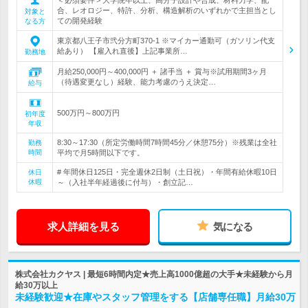
合、レオロジー、特許、分析、構造解析のいずれかで主担当とし
対象と
ての開発経験
なる方
東京都八王子市弐分方町370-1 ※マイカー通勤可（ガソリン代支
給あり） 【雇入れ直後】上記事業所…
勤務地
月給250,000円～400,000円 ＋ 諸手当 ＋ 賞与※試用期間3ヶ月
（待遇変更なし）経験、能力考慮のうえ決定…
給与
500万円～800万円
初年度
年収
8:30～17:30（所定労働時間7時間45分／休憩75分）※残業は全社
勤務
時間
平均で月5時間以下です。
# 年間休日125日・完全週休2日制（土日祝）・年間有給休暇10日
休日
休暇
～（入社半年経過後に付与）・創立記…
求人詳細を見る
気になる
株式会社カクヤス | 最短6時間内定★売上高1000億超の大手★未経験から月
給30万以上
未経験歓迎★在庫やスタッフ管理をする【店舗専任職】月給30万