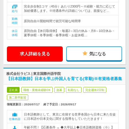
完全歩合制1コマ（45分）あたり2300円～※経験・能力に応じて
加給優遇します。※待遇条件の詳細については、面接など…
給与
勤務
原則自由※開校時間で就労可能な時間帯
時間
原則自由【休日取得例】・毎週2～3日の休み・月8～10日休み・
休日
休暇
夏季休暇・冬季休暇・春季休暇・お盆休暇…
求人詳細を見る
気になる
株式会社ラピス | 東京国際外語学院
【日本語教師】日本を学ぶ外国人を育てる(常勤)※有資格者募集
正社員
職種・業種未経験OK
急募
転勤なし
完全週休2日制
第二新卒歓迎
情報更新日：2026/07/17
終了予定日：
2026/09/17
日本語教師として、東京に在籍する世界各国から日本に来た生徒
に日本語や日本文化に関する指導をしていただきます！
仕事内容
年齢不問！【応募条件 → ◆大卒以上◆日本語教師資格（※）】