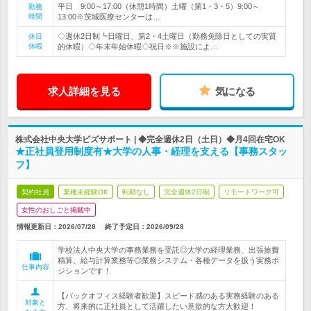
平日 9:00～17:00（休憩1時間）土曜（第1・3・5）9:00～
勤務
時間
13:00※茨城医療センターは…
◇週休2日制┗日曜日、第2・4土曜日（勤務免除日としての実質
休日
休暇
的休暇）◇年末年始休暇◇祝日※※施設によ…
求人詳細を見る
気になる
株式会社中央大学ビズサポート | ◆完全週休2日（土日）◆月4回在宅OK
★正社員登用制度有★大学の人事・経理を支える【事務スタッ
フ】
契約社員
業種未経験OK
転勤なし
完全週休2日制
リモートワーク可
女性のおしごと掲載中
情報更新日：2026/07/28
終了予定日：
2026/09/28
学校法人中央大学の事務業務を受託◎大学の経理業務、出張旅費
精算、給与計算業務等◎業務システム・各種データを扱う実務ポ
仕事内容
ジションです！
【バックオフィス経験者歓迎】スピード感のある実務経験のある
対象と
方、将来的に正社員として活躍したい意欲的な方大歓迎！