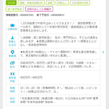
正社員
職種・業種未経験OK
急募
転勤なし
完全週休2日制
第二新卒歓迎
女性のおしごと掲載中
情報更新日：2026/07/21
終了予定日：
2026/08/17
＼13:15始業で午前中はゆっくりできます！／ 個別指導塾スク
ールIEで、講師のシフト作成や受付対応・進路相談などの教室運
仕事内容
営業務をお任せします。
＼未経験・第二新卒歓迎／ 短大・専門卒以上、子どもの成長を
楽しめる方 ★授業は講師がほとんど行います ⇒ 残業ほとんど
対象と
なし・有休取得率80%
なる方
★転居を伴う転勤なし・マイカー通勤OK！ 希望を最大限考慮し
て、東京都内の12教室いずれかに配属し…
勤務地
月給30万円～35万円＋諸手当＋賞与（年2回）※経験・スキル・
年齢などを考慮の上、決定いたします。※試用期間／3ヶ月…
給与
420万円～600万円
初年度
年収
13：15～22：00（実働8時間）# ＼「朝はゆっくり派」にピッタ
勤務
時間
リ！／始業は13:15からで、出…
* 完全週休2日制（毎週日曜＋他1日）※土日休みもOK* GW* 夏季
休日
休暇
休暇* 年末年始休暇* 有給休…