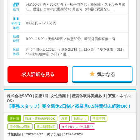
月給50.0万円～75.0万円（一律手当含む）※経験・スキルを考慮
し、優遇します※試用期間3ヶ月あり（待遇に変更なし…
給与
800万円～1200万円
初年度
年収
勤務
9:00～18:00（実働8時間／休憩60分）時間外労働有無：有
時間
# 【年間休日123日】# 週休2日制（土日休み）* 夏季休暇（3日）
休日
休暇
* 年末年始休暇（5日）* 慶…
求人詳細を見る
気になる
株式会社SATO | 面接1回│女性活躍中│産育休取得実績あり│茶髪・ネイル
OK♪
【事務スタッフ】完全週休2日制／残業月0.5時間◎未経験OK！
正社員
職種・業種未経験OK
急募
転勤なし
学歴不問
完全週休2日制
第二新卒歓迎
女性のおしごと掲載中
情報更新日：2026/03/27
終了予定日：
2026/09/24