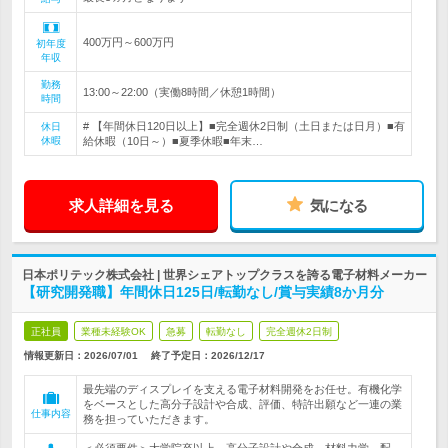
400万円～600万円
初年度
年収
勤務
13:00～22:00（実働8時間／休憩1時間）
時間
# 【年間休日120日以上】■完全週休2日制（土日または日月）■有
休日
休暇
給休暇（10日～）■夏季休暇■年末…
求人詳細を見る
気になる
日本ポリテック株式会社 | 世界シェアトップクラスを誇る電子材料メーカー
【研究開発職】年間休日125日/転勤なし/賞与実績8か月分
正社員
業種未経験OK
急募
転勤なし
完全週休2日制
情報更新日：2026/07/01
終了予定日：
2026/12/17
最先端のディスプレイを支える電子材料開発をお任せ。有機化学
をベースとした高分子設計や合成、評価、特許出願など一連の業
仕事内容
務を担っていただきます。
＜必須要件＞大学院卒以上、高分子設計や合成、材料力学、配