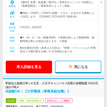
【都内】多摩／後楽園／駿河台／茗荷谷キャンパス ※転勤なし
（勤務地固定）／募集状況によってご相談…
勤務地
◆時給／1550円～1750円※経験・スキル・お任せする業務によ
り決定します。【月収例】25万4100円└時給165…
給与
270万円～300万円
初年度
年収
◆9：00～17：00（実働7時間）※業務内容により勤務時間・残
勤務
時間
業時間が異なる場合があります。※残業…
■完全週休2日制（基本は土日休み）└時期・イベントにより年数
休日
休暇
回ほど土曜出勤をお願いする可能性がありま…
求人詳細を見る
気になる
学校法人拓殖大学 | ＃文京・八王子キャンパス #充実の休暇制度 #9/25日
(金)17時〆
未経験OK！【大学職員（事務系総合職）】
正社員
職種・業種未経験OK
女性のおしごと掲載中
情報更新日：2026/07/29
終了予定日：
2026/09/28