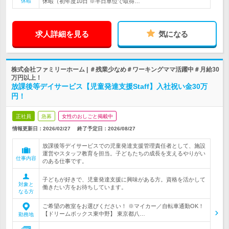
休暇
休暇（初年度10日 ※半日単位で取得…
求人詳細を見る
気になる
株式会社ファミリーホーム | ＃残業少なめ＃ワーキングママ活躍中＃月給30
万円以上！
放課後等デイサービス【児童発達支援Staff】入社祝い金30万
円！
正社員
急募
女性のおしごと掲載中
情報更新日：2026/02/27
終了予定日：
2026/08/27
放課後等デイサービスでの児童発達支援管理責任者として、施設
運営やスタッフ教育を担当。子どもたちの成長を支えるやりがい
仕事内容
のある仕事です。
子どもが好きで、児童発達支援に興味がある方。資格を活かして
対象と
働きたい方をお待ちしています。
なる方
ご希望の教室をお選びください！ ※マイカー／自転車通勤OK！
【ドリームボックス東中野】 東京都八…
勤務地