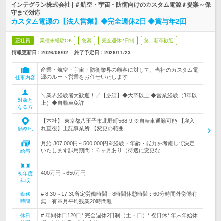
インテグラン株式会社 | ＃航空・宇宙・防衛向けのカスタム電源＃提案～保
守まで対応
カスタム電源の【法人営業】◆完全週休2日 ◆賞与年2回
正社員
業種未経験OK
急募
完全週休2日制
第二新卒歓迎
情報更新日：2026/06/02
終了予定日：
2026/11/23
産業・航空・宇宙・防衛業界の顧客に対して、当社のカスタム電
源のルート営業をお任せいたします
仕事内容
＼業界経験者大歓迎！／【必須】◆大卒以上 ◆営業経験（3年以
対象と
上）◆自動車免許
なる方
【本社】 東京都八王子市北野町568-9 ※自転車通勤可能 【雇入
れ直後】上記事業所 【変更の範囲…
勤務地
月給 307,000円～500,000円※経験・年齢・能力を考慮して決定
いたします試用期間：６ヶ月あり（待遇に変更な…
給与
400万円～650万円
初年度
年収
# 8:30～17:30所定労働時間：8時間休憩時間：60分時間外労働有
勤務
時間
無：有※月平均残業20時間程…
# 年間休日120日* 完全週休2日制（土・日）* 祝日休* 年末年始休
休日