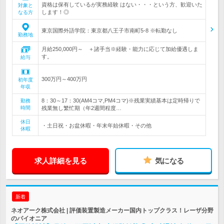
資格は保有しているが実務経験 はない・・・という方、歓迎いた
対象と
します！◎
なる方
東京国際外語学院：東京都八王子市南町5-8 ※転勤なし
勤務地
月給250,000円～ ＋諸手当※経験・能力に応じて加給優遇しま
す。
給与
300万円～400万円
初年度
年収
8：30～17：30(AM4コマ,PM4コマ)※残業実績基本は定時帰りで
勤務
時間
残業無し繁忙期（年2週間程度…
休日
・土日祝・お盆休暇・年末年始休暇・その他
休暇
求人詳細を見る
気になる
新着
ネオアーク株式会社 | 評価装置製造メーカー国内トップクラス！レーザ分野
のパイオニア