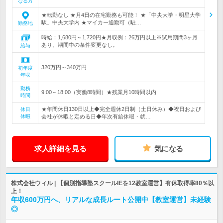
なる方
★転勤なし ★月4日の在宅勤務も可能！ ★「中央大学・明星大学
駅」中央大学内 ★マイカー通勤可（駐…
勤務地
時給：1,680円～1,720円★月収例：26万円以上※試用期間3ヶ月
あり。期間中の条件変更なし。
給与
320万円～340万円
初年度
年収
勤務
9:00～18:00（実働8時間）★残業月10時間以内
時間
★年間休日130日以上◆完全週休2日制（土日休み）◆祝日および
休日
休暇
会社が休暇と定める日◆年次有給休暇・就…
求人詳細を見る
気になる
株式会社ウィル | 【個別指導塾スクールIEを12教室運営】有休取得率80％以
上！
年収600万円へ、リアルな成長ルート公開中【教室運営】未経験
◎