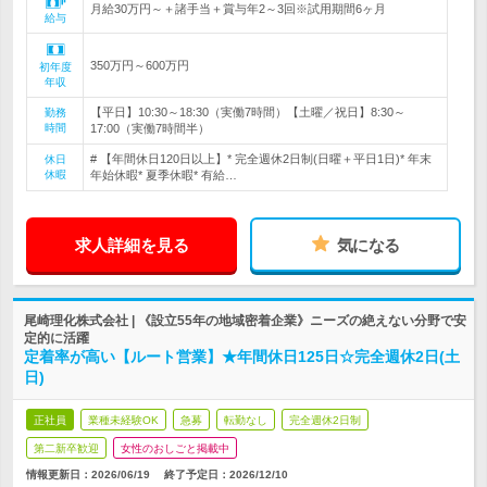
月給30万円～＋諸手当＋賞与年2～3回※試用期間6ヶ月
給与
350万円～600万円
初年度
年収
【平日】10:30～18:30（実働7時間）【土曜／祝日】8:30～
勤務
時間
17:00（実働7時間半）
# 【年間休日120日以上】* 完全週休2日制(日曜＋平日1日)* 年末
休日
休暇
年始休暇* 夏季休暇* 有給…
求人詳細を見る
気になる
尾崎理化株式会社 | 《設立55年の地域密着企業》ニーズの絶えない分野で安
定的に活躍
定着率が高い【ルート営業】★年間休日125日☆完全週休2日(土
日)
正社員
業種未経験OK
急募
転勤なし
完全週休2日制
第二新卒歓迎
女性のおしごと掲載中
情報更新日：2026/06/19
終了予定日：
2026/12/10