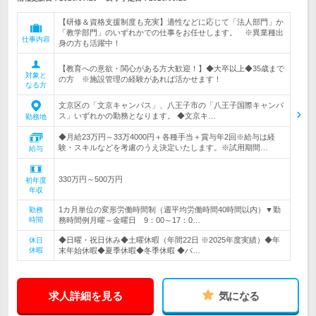
【研修＆資格支援制度も充実】適性などに応じて「法人部門」か
「教学部門」のいずれかでの仕事をお任せします。 ※異業種出
仕事内容
身の方も活躍中！
【教育への意欲・関心がある方大歓迎！】◆大卒以上◆35歳まで
対象と
の方 ※施設管理の経験があれば活かせます！
なる方
文京区の「文京キャンパス」、八王子市の「八王子国際キャンパ
ス」いずれかの勤務となります。 ◆文京キ…
勤務地
◆月給23万円～33万4000円＋各種手当＋賞与年2回※給与は経
験・スキルなどを考慮のうえ決定いたします。※試用期間…
給与
330万円～500万円
初年度
年収
1カ月単位の変形労働時間制（週平均労働時間40時間以内）▼勤
勤務
時間
務時間例月曜～金曜日 9：00～17：0…
◆日曜・祝日休み◆土曜休暇（年間22日 ※2025年度実績）◆年
休日
休暇
末年始休暇◆夏季休暇◆冬季休暇 ◆バ…
求人詳細を見る
気になる