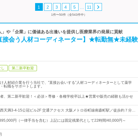
…
1
2
3
4
5
11
1件〜50件（全543件中）
 「人」や「企業」に価値ある出逢いを提供し医療業界の発展に貢献
直接会う人材コーディネーター】★転勤無★未経験
なし
第二新卒歓迎
け人材紹介業を行う当社で、”直接お会いする”人材コーディネーターとして薬学
・転職をサポートします。
者、第二新卒歓迎！＜必須＞専修・各種学校卒以上★営業や販売の経験も活かせ
西天満3-4-15公冠ビル2F 交通アクセス 大阪メトロ谷町線南森町駅／徒歩約７分…
～395,000円（一律手当を含む）上記には固定残業代として22時間/40,000円～
円