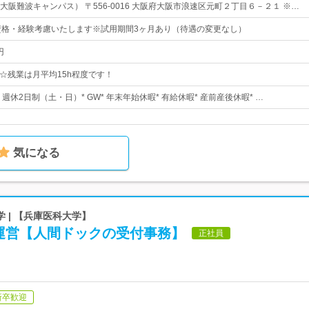
阪難波キャンパス） 〒556-0016 大阪府大阪市浪速区元町２丁目６－２１ ※…
資格・経験考慮いたします※試用期間3ヶ月あり（待遇の変更なし）
円
5# ☆残業は月平均15h程度です！
* 週休2日制（土・日）* GW* 年末年始休暇* 有給休暇* 産前産後休暇* …
気になる
 | 【兵庫医科大学】
運営【人間ドックの受付事務】
正社員
新卒歓迎