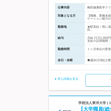
仕事内容
梅田健康医学クリ
対象となる方
【職種、業種未経
ケーション能力の
勤務地
★駅直結！雨に濡
田…
給与
月給 21万1,
支給※試用期間：
勤務時間
１ヶ月単位の変形
…
休日・休暇
◆週休2日制(土曜
求人詳細を見る
学校法人東洋大学 |
【大学職員(