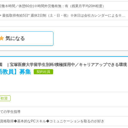
5(実働８時間／休憩60分)※時間外労働有無：有（残業月平均20H程度）
日 + 最低取得有給5日* 週休2日制（土・日・祝）※休日は会社カレンダーによる※…
気になる
園 | 宝塚医療大学留学生別科/積極採用中／キャリアアップできる環境
語教員】募集
契約社員
卒歓迎
ての学生指導
資格取得◆基本的なPCスキル◆コミュニケーションを取るのが好き