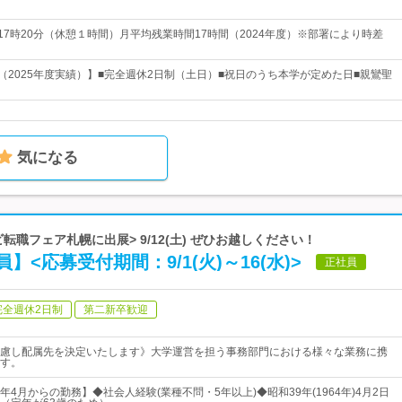
～17時20分（休憩１時間）月平均残業時間17時間（2024年度）※部署により時差
日（2025年度実績）】■完全週休2日制（土日）■祝日のうち本学が定めた日■親鸞聖
気になる
転職フェア札幌に出展> 9/12(土) ぜひお越しください！
<応募受付期間：9/1(火)～16(水)>
正社員
完全週休2日制
第二新卒歓迎
慮し配属先を決定いたします》大学運営を担う事務部門における様々な業務に携
す。
4月からの勤務】◆社会人経験(業種不問・5年以上)◆昭和39年(1964年)4月2日