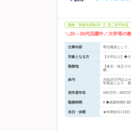
職種・業種未経験OK
第二新卒歓迎
＼20～30代活躍中／大学等の
仕事内容
専任職員として、
対象となる方
【大卒以上】◆大
勤務地
【東京・埼玉での
都…
給与
月給24万円以上
学規定により、着
初年度年収
490万円～800万
勤務時間
# ◆就業時間# 昼
休日・休暇
★年間休日119日