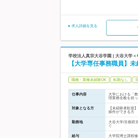
求人詳細を見る
学校法人真宗大谷学園 | 大谷大学＜
【大学専任事務職員】未経
職種・業種未経験OK
転勤なし
仕事内容
大学における「教
理業務全般を担っ
対象となる方
【未経験者歓迎】
操作ができる方
勤務地
大谷大学/京都府
ぐ
給与
大学院博士課程修