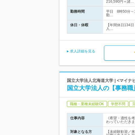
216,590円＋諸…
勤務時間
平日 8時50分
勤…
休日・休暇
【年間休日134
人…
求人詳細を見る
国立大学法人北海道大学 | <マイナビ
国立大学法人の【事務職員】
職種・業種未経験OK
学歴不問
仕事内容
《希望・適性を考
わっていただきま
対象となる方
【未経験歓迎／来年