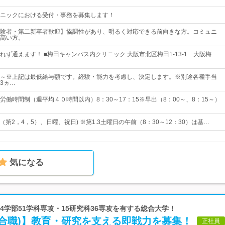
ニックにおける受付・事務を募集します！
験者・第二新卒者歓迎】協調性があり、明るく対応できる前向きな方。コミュニ
高い方。
れず通えます！ ■梅田キャンパス内クリニック 大阪市北区梅田1-13-1 大阪梅
000円～※上記は最低給与額です。経験・能力を考慮し、決定します。※別途各種手当
3ヵ…
労働時間制（週平均４０時間以内）8：30～17：15※早出（8：00～、8：15～）
（第2，4，5）、日曜、祝日) ※第1.3土曜日の午前（8：30～12：30）は基…
気になる
 14学部51学科専攻・15研究科36専攻を有する総合大学！
総合職)】教育・研究を支える即戦力を募集！
正社員