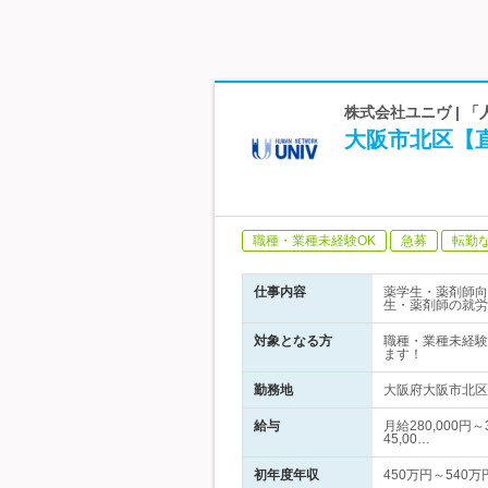
株式会社ユニヴ |
大阪市北区【
職種・業種未経験OK
急募
転勤
仕事内容
薬学生・薬剤師向
生・薬剤師の就労
対象となる方
職種・業種未経験
ます！
勤務地
大阪府大阪市北区
給与
月給280,000円
45,00…
初年度年収
450万円～540万