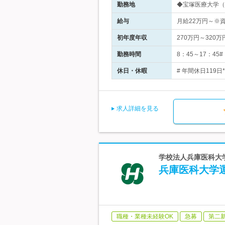
勤務地
◆宝塚医療大学（大
給与
月給22万円～※
初年度年収
270万円～320万
勤務時間
8：45～17：4
休日・休暇
# 年間休日119日
求人詳細を見る
学校法人兵庫医科大学
兵庫医科大学
職種・業種未経験OK
急募
第二