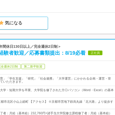
気になる
年間休日130日以上／完全週休2日制＞
験者歓迎／応募書類提出：8/19必着
正社員
完全週休2日制
第二新卒歓迎
育」「学生支援」「研究」「社会連携」「大学運営」にかかわる企画・運営・管
ていただきます。
大学・短期大学を卒業、大学院を修了された方◎パソコン（Word・Excel）の基本
京都市北区小山上総町 【アクセス】 ※京都市営地下鉄烏丸線「北大路」より徒歩す
了者：月給（基本給）232,760円+諸手当大学院修士課程修了者：月給（基本給）