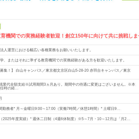
教育機関での実務経験者歓迎！創立150年に向けて共に挑戦し
法人運営における幅広い各種業務をお願いいたします。
学、またはそれに準ずる教育機関での実務経験がある方を歓迎いたします。
募集！】 白山キャンパス／東京都文京区白山5‐28‐20 赤羽台キャンパス／東京
+残業代全額支給※試用期間3ヵ月あり。期間中の待遇に変更はございません。※本
任時の経…
円
間勤務者* 月～金曜日9:00～17:00（実働7時間／休憩1時間）* 土曜日9…
（2025年度実績）* 週休二日制（4週6休制度）※5～7月・10～12月は「月2…