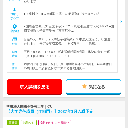
わります。
■大卒以上 ■大学運営や学生の教育等に携わりたい方
対象と
なる方
■国際基督教大学 三鷹キャンパス／東京都三鷹市大沢3-10-2 ■国
際基督教大学高等学校／東京都小…
勤務地
月給27万3,000円（大学新卒者実績）※本法人規定により処遇い
たします。モデル年収30歳 640万円 借家、…
給与
平日／9：00～17：00（所定労働時間7時間、休憩60分）土曜
勤務
時間
（月１回出勤）／9：00～17：00…
週休2日制（日曜、祝日、月1回出勤以外の土曜日）★年間休日
休日
休暇
120日以上年次有給休暇年末年始休暇夏期一…
求人詳細を見る
気になる
学校法人国際基督教大学 | ICU
【大学専任職員（IT部門）】2027年1月入職予定
正社員
転勤なし
女性のおしごと掲載中