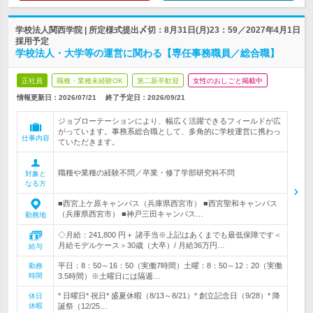
学校法人関西学院 | 所定様式提出〆切：8月31日(月)23：59／2027年4月1日
採用予定
学校法人・大学等の運営に関わる【専任事務職員／総合職】
正社員
職種・業種未経験OK
第二新卒歓迎
女性のおしごと掲載中
情報更新日：2026/07/21
終了予定日：
2026/09/21
ジョブローテーションにより、幅広く活躍できるフィールドが広
がっています。事務系総合職として、多角的に学校運営に携わっ
仕事内容
ていただきます。
職種や業種の経験不問／卒業・修了学部研究科不問
対象と
なる方
■西宮上ケ原キャンパス（兵庫県西宮市） ■西宮聖和キャンパス
（兵庫県西宮市） ■神戸三田キャンパス…
勤務地
◇月給：241,800 円＋ 諸手当※上記はあくまでも最低保障です＜
月給モデルケース＞30歳（大卒）/ 月給36万円…
給与
平日：8：50～16：50（実働7時間）土曜：8：50～12：20（実働
勤務
時間
3.5時間）※土曜日には隔週…
* 日曜日* 祝日* 盛夏休暇（8/13～8/21）* 創立記念日（9/28）* 降
休日
休暇
誕祭（12/25…