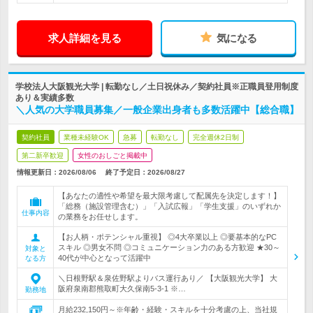
求人詳細を見る
気になる
学校法人大阪観光大学 | 転勤なし／土日祝休み／契約社員※正職員登用制度
あり＆実績多数
＼人気の大学職員募集／一般企業出身者も多数活躍中【総合職】
契約社員
業種未経験OK
急募
転勤なし
完全週休2日制
第二新卒歓迎
女性のおしごと掲載中
情報更新日：2026/08/06
終了予定日：
2026/08/27
【あなたの適性や希望を最大限考慮して配属先を決定します！】
「総務（施設管理含む）」「入試広報」「学生支援」のいずれか
仕事内容
の業務をお任せします。
【お人柄・ポテンシャル重視】 ◎4大卒業以上 ◎要基本的なPC
スキル ◎男女不問 ◎コミュニケーション力のある方歓迎 ★30～
対象と
40代が中心となって活躍中
なる方
＼日根野駅＆泉佐野駅よりバス運行あり／ 【大阪観光大学】 大
阪府泉南郡熊取町大久保南5-3-1 ※…
勤務地
月給232,150円～※年齢・経験・スキルを十分考慮の上、当社規