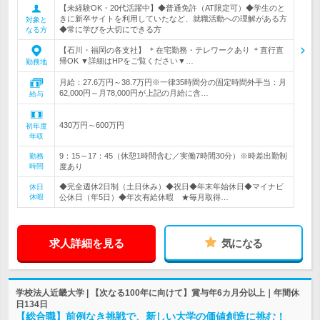
【未経験OK・20代活躍中】◆普通免許（AT限定可）◆学生のと
きに新卒サイトを利用していたなど、就職活動への理解がある方
対象と
◆常に学びを大切にできる方
なる方
【石川・福岡の各支社】 ＊在宅勤務・テレワークあり ＊直行直
帰OK ▼詳細はHPをご覧ください▼…
勤務地
月給：27.6万円～38.7万円※一律35時間分の固定時間外手当：月
62,000円～月78,000円が上記の月給に含…
給与
430万円～600万円
初年度
年収
9：15～17：45（休憩1時間含む／実働7時間30分）※時差出勤制
勤務
時間
度あり
◆完全週休2日制（土日休み）◆祝日◆年末年始休日◆マイナビ
休日
休暇
公休日（年5日）◆年次有給休暇 ★毎月取得…
求人詳細を見る
気になる
学校法人近畿大学 | 【次なる100年に向けて】賞与年6カ月分以上｜年間休
日134日
【総合職】前例なき挑戦で、新しい大学の価値創造に挑む！