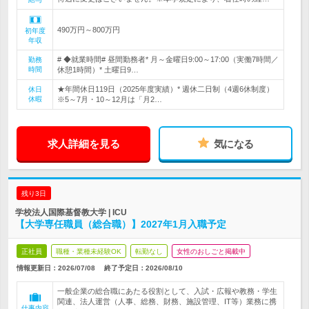
490万円～800万円
初年度
年収
# ◆就業時間# 昼間勤務者* 月～金曜日9:00～17:00（実働7時間／
勤務
時間
休憩1時間）* 土曜日9…
★年間休日119日（2025年度実績）* 週休二日制（4週6休制度）
休日
休暇
※5～7月・10～12月は「月2…
求人詳細を見る
気になる
残り3日
学校法人国際基督教大学 | ICU
【大学専任職員（総合職）】2027年1月入職予定
正社員
職種・業種未経験OK
転勤なし
女性のおしごと掲載中
情報更新日：2026/07/08
終了予定日：
2026/08/10
一般企業の総合職にあたる役割として、入試・広報や教務・学生
関連、法人運営（人事、総務、財務、施設管理、IT等）業務に携
仕事内容