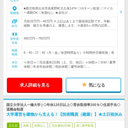
なる方
■鹿児島県出水市高尾野町大久保1474 ◇UIターン歓迎 ◇マイカ
ー通勤OK ◇転勤なし ★会社が…
勤務地
月給25万円～40万円 ※上記はあくまで最低保証額です。年齢、
経験、能力を考慮の上、優遇します。※最長5ヶ月間の試用…
給与
400万円～750万円
初年度
年収
勤務
8：45～17：45（月～金／休憩時間あり）※時間外労働有無：有
時間
≪休日≫◇完全週休2日制（土、日、祝日）≪休暇≫◇GW◇夏季
休日
休暇
休暇◇年末年始休暇◇有給休暇◇慶弔休暇◇…
求人詳細を見る
気になる
国立大学法人一橋大学 | ◇年休120日以上◇育休取得率100％◇住居手当◇
退職金制度
大学運営を建物から支える！【技術職員（建築）】★土日祝休み
正社員
急募
転勤なし
完全週休2日制
第二新卒歓迎