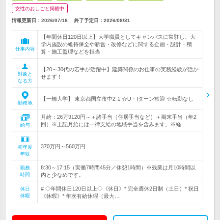
女性のおしごと掲載中
情報更新日：2026/07/16
終了予定日：
2026/08/31
【年間休日120日以上】大学職員としてキャンパスに常駐し、大
学内施設の維持保全や新営・改修などに関する企画・設計・積
仕事内容
算・施工監理などを担当
【20～30代の若手が活躍中】建築関係のお仕事の実務経験が活か
対象と
せます！
なる方
【一橋大学】 東京都国立市中2-1 ☆U・Iターン歓迎 ☆転勤なし
勤務地
月給：26万9120円～＋諸手当（住居手当など）＋期末手当（年2
回）※上記月給には一律支給の地域手当を含みます。※経…
給与
370万円～560万円
初年度
年収
8:30～17:15（実働7時間45分／休憩1時間）※残業は月10時間以
勤務
時間
内と少なめです。
# ◇年間休日120日以上◇《休日》* 完全週休2日制（土日）* 祝日
休日
休暇
《休暇》* 年次有給休暇（最大…