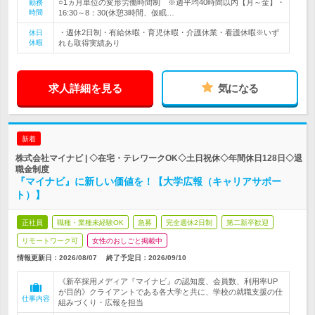
○1ヵ月単位の変形労働時間制 ※週平均40時間以内【月～金】・
勤務
時間
16:30～8：30(休憩3時間、仮眠…
・週休2日制・有給休暇・育児休暇・介護休業・看護休暇※いず
休日
休暇
れも取得実績あり
求人詳細を見る
気になる
新着
株式会社マイナビ | ◇在宅・テレワークOK◇土日祝休◇年間休日128日◇退
職金制度
『マイナビ』に新しい価値を！【大学広報（キャリアサポー
ト）】
正社員
職種・業種未経験OK
急募
完全週休2日制
第二新卒歓迎
リモートワーク可
女性のおしごと掲載中
情報更新日：2026/08/07
終了予定日：
2026/09/10
《新卒採用メディア『マイナビ』の認知度、会員数、利用率UP
が目的》クライアントである各大学と共に、学校の就職支援の仕
仕事内容
組みづくり・広報を担当