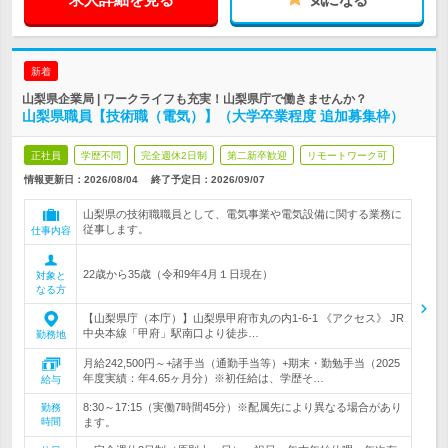
新着
山梨県企業局 | ワークライフも充実！山梨県庁で働きませんか？
山梨県職員【技術職（電気）】（大学卒業程度 追加募集枠）
正社員
学歴不問
完全週休2日制
第二新卒歓迎
リモートワーク可
情報更新日：2026/08/04
終了予定日：
2026/09/07
山梨県の技術職職員として、電気事業や電気設備に関する業務に
従事します。
仕事内容
22歳から35歳（令和9年4月１日現在）
対象と
なる方
【山梨県庁（本庁）】山梨県甲府市丸の内1-6-1 《アクセス》 JR
中央本線「甲府」駅南口より徒歩…
勤務地
月給242,500円～+諸手当（通勤手当等）+期末・勤勉手当（2025
年度実績：年4.65ヶ月分）※初任給は、学歴そ…
給与
8:30～17:15（実働7時間45分）※配属先により異なる場合があり
勤務
時間
ます。