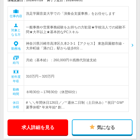
情報更新日：2026/07/28
終了予定日：
2026/08/31
洗足学園音楽大学での「演奏会支援事務」をお任せします
仕事内容
一般事務や営業事務経験をお持ちの方歓迎★学校法人での経験不
対象と
問★大卒以上★基本的なPCスキル
なる方
神奈川県川崎市高津区久本2-3-1 【アクセス】 東急田園都市線・
大井町線「溝の口」駅から徒歩8分…
勤務地
月給（基本給）：260,000円※残務代別途支給
給与
310万円～320万円
初年度
年収
勤務
８時30分～17時30分（休憩60分）
時間
# ＼＼年間休日126日／／* 週休二日制（土日休み）* 祝日* GW*
休日
休暇
夏季休暇* 年末年始* 創…
求人詳細を見る
気になる