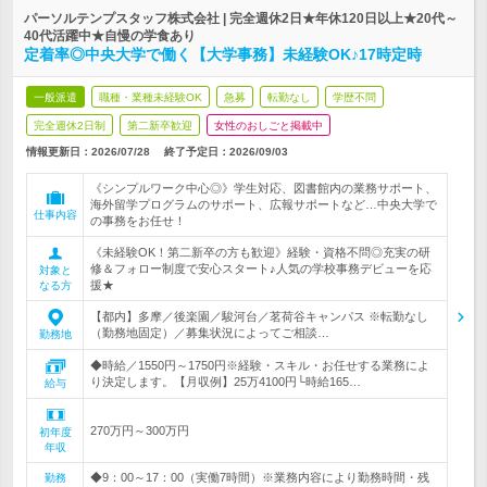
パーソルテンプスタッフ株式会社 | 完全週休2日★年休120日以上★20代～
40代活躍中★自慢の学食あり
定着率◎中央大学で働く【大学事務】未経験OK♪17時定時
一般派遣
職種・業種未経験OK
急募
転勤なし
学歴不問
完全週休2日制
第二新卒歓迎
女性のおしごと掲載中
情報更新日：2026/07/28
終了予定日：
2026/09/03
《シンプルワーク中心◎》学生対応、図書館内の業務サポート、
海外留学プログラムのサポート、広報サポートなど…中央大学で
仕事内容
の事務をお任せ！
《未経験OK！第二新卒の方も歓迎》経験・資格不問◎充実の研
修＆フォロー制度で安心スタート♪人気の学校事務デビューを応
対象と
援★
なる方
【都内】多摩／後楽園／駿河台／茗荷谷キャンパス ※転勤なし
（勤務地固定）／募集状況によってご相談…
勤務地
◆時給／1550円～1750円※経験・スキル・お任せする業務によ
り決定します。【月収例】25万4100円└時給165…
給与
270万円～300万円
初年度
年収
◆9：00～17：00（実働7時間）※業務内容により勤務時間・残
勤務