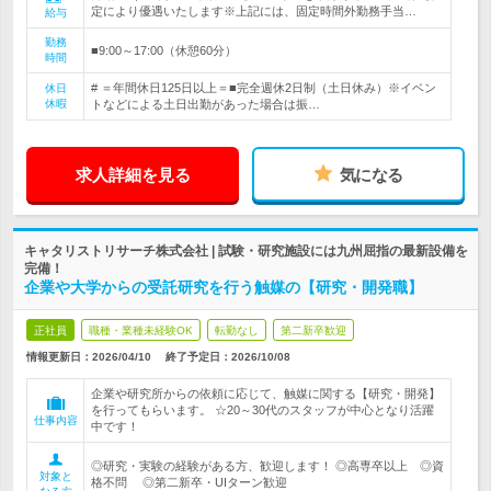
定により優遇いたします※上記には、固定時間外勤務手当…
給与
勤務
■9:00～17:00（休憩60分）
時間
# ＝年間休日125日以上＝■完全週休2日制（土日休み）※イベン
休日
休暇
トなどによる土日出勤があった場合は振…
求人詳細を見る
気になる
キャタリストリサーチ株式会社 | 試験・研究施設には九州屈指の最新設備を
完備！
企業や大学からの受託研究を行う触媒の【研究・開発職】
正社員
職種・業種未経験OK
転勤なし
第二新卒歓迎
情報更新日：2026/04/10
終了予定日：
2026/10/08
企業や研究所からの依頼に応じて、触媒に関する【研究・開発】
を行ってもらいます。 ☆20～30代のスタッフが中心となり活躍
仕事内容
中です！
◎研究・実験の経験がある方、歓迎します！ ◎高専卒以上 ◎資
対象と
格不問 ◎第二新卒・UIターン歓迎