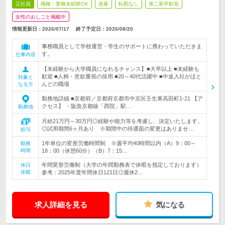
正社員
職種・業種未経験OK
急募
転勤なし
第二新卒歓迎
女性のおしごと掲載中
情報更新日：2026/07/17
終了予定日：
2026/08/20
事務職員として学校運営・学生のサポートに携わっていただきま
す。
仕事内容
【未経験から大学職員になれるチャンス】■大卒以上 ■未経験も
歓迎 ■人柄・意欲重視の採用 ■20～40代活躍中 ■中途入社がほと
対象と
んどの職場
なる方
勤務地詳細 ■京都府／京都府京都市中京区壬生東高田町1-21 【ア
クセス】 ・阪急京都線「西院」駅…
勤務地
月給21万円～30万円◎経験や能力等を考慮し、決定いたします。
◎試用期間6ヶ月あり ※期間中の待遇面の変更はありませ…
給与
1年単位の変形労働時間制 ※週平均40時間以内（A）9：00～
勤務
時間
18：00（休憩60分）（B）7：15…
年間変形労働制（大学の年間勤務表で休暇を指定しております）
休日
休暇
参考：2025年度年間休日121日◎週休2…
求人詳細を見る
気になる