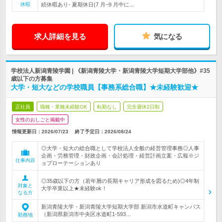
休暇
続休暇あり- 夏期休日(7 月~9 月中に…
求人詳細を見る
気になる
学校法人新潟青陵学園 | 《新潟青陵大学・新潟青陵大学短期大学部他》#35
歳以下の方募集
大学・短大などの学校職員【事務系総合職】★未経験歓迎★
正社員
職種・業種未経験OK
転勤なし
完全週休2日制
女性のおしごと掲載中
情報更新日：2026/07/23
終了予定日：
2026/08/24
◎大学・短大の総合職として学校法人全般の経営管理事務◎人事
企画・労務管理・財政企画・会計処理・経営計画立案・広報※ジ
仕事内容
ョブローテーションあり
◎35歳以下の方（若年層の長期キャリア形成を図るため)◎4年制
対象と
大学卒業以上★未経験ok！
なる方
新潟青陵大学・新潟青陵大学短期大学部 新潟市水道町キャンパス
（新潟県新潟市中央区水道町1-593…
勤務地