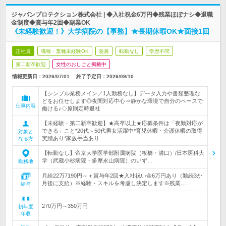
ジャパンプロテクション株式会社 | ◆入社祝金6万円◆残業ほぼナシ◆退職
金制度◆賞与年2回◆副業OK
《未経験歓迎！》大学病院の【事務】★長期休暇OK★面接1回
正社員
職種・業種未経験OK
急募
転勤なし
学歴不問
第二新卒歓迎
女性のおしごと掲載中
情報更新日：2026/07/01
終了予定日：
2026/09/10
【シンプル業務メイン／1人勤務なし】データ入力や書類整理な
どをお任せします◎夜間対応中心⇒静かな環境で自分のペースで
仕事内容
働ける♪◇原則定時退社
【未経験・第二新卒歓迎】★高卒以上★応募条件は「夜勤対応が
できる」こと*20代～50代男女活躍中*育児休暇・介護休暇の取得
対象と
実績あり*家族手当あり
なる方
【転勤なし】帝京大学医学部附属病院（板橋・溝口）/日本医科大
学（武蔵小杉病院・多摩永山病院）のいず…
勤務地
月給22万7190円～＋賞与年2回★入社祝い金6万円あり（勤続3か
月後に支給）※経験・スキルを考慮し決定します※残業…
給与
270万円～350万円
初年度
年収