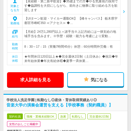
【未経験・第二新卒歓迎】◆35歳までの方◆やる気重視の採用で
す◆協調性を大切にしながら、前向きに物事に取り組める方を歓
対象と
迎します
なる方
【UIターン歓迎・マイカー通勤OK】 【峰キャンパス】 栃木県宇
都宮市峰町350 ≪アクセス≫ ◆…
勤務地
【月給】24万1,280円以上＋諸手当※上記月給には一律支給の地
域手当を含みます。※学歴・経験・能力を考慮により変動…
給与
勤務
8：30～17：15（実働7時間45分）休憩：60分時間外労働：有
時間
★年間休日120日以上★◆完全週休2日制（土日休み）◆祝日◆年
休日
休暇
末年始休業◆年次有給休暇◆夏季一斉休業…
求人詳細を見る
気になる
学校法人洗足学園 | 転勤なし◎産休・育休取得実績あり◎
音楽大学の演奏会運営を支える【学校事務（契約職員）】
契約社員
職種・業種未経験OK
急募
転勤なし
完全週休2日制
女性のおしごと掲載中