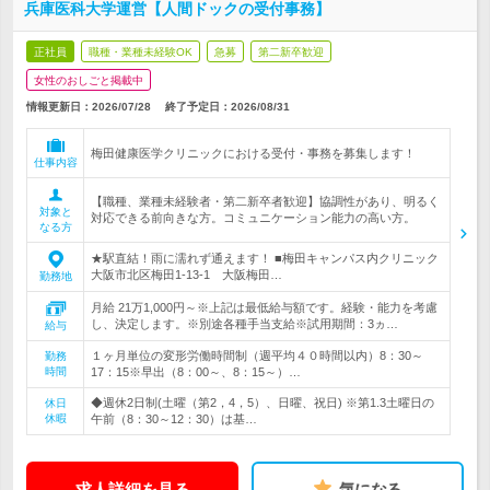
兵庫医科大学運営【人間ドックの受付事務】
正社員
職種・業種未経験OK
急募
第二新卒歓迎
女性のおしごと掲載中
情報更新日：2026/07/28
終了予定日：
2026/08/31
梅田健康医学クリニックにおける受付・事務を募集します！
仕事内容
【職種、業種未経験者・第二新卒者歓迎】協調性があり、明るく
対象と
対応できる前向きな方。コミュニケーション能力の高い方。
なる方
★駅直結！雨に濡れず通えます！ ■梅田キャンパス内クリニック
大阪市北区梅田1-13-1 大阪梅田…
勤務地
月給 21万1,000円～※上記は最低給与額です。経験・能力を考慮
し、決定します。※別途各種手当支給※試用期間：3ヵ…
給与
１ヶ月単位の変形労働時間制（週平均４０時間以内）8：30～
勤務
時間
17：15※早出（8：00～、8：15～）…
◆週休2日制(土曜（第2，4，5）、日曜、祝日) ※第1.3土曜日の
休日
休暇
午前（8：30～12：30）は基…
求人詳細を見る
気になる