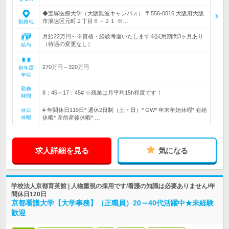
◆宝塚医療大学（大阪難波キャンパス） 〒556-0016 大阪府大阪
市浪速区元町２丁目６－２１ ※…
勤務地
月給22万円～※資格・経験考慮いたします※試用期間3ヶ月あり
（待遇の変更なし）
給与
270万円～320万円
初年度
年収
勤務
8：45～17：45# ☆残業は月平均15h程度です！
時間
# 年間休日119日* 週休2日制（土・日）* GW* 年末年始休暇* 有給
休日
休暇
休暇* 産前産後休暇* …
求人詳細を見る
気になる
学校法人京都育英館 | 人物重視の採用です/看護の知識は必要ありません/年
間休日120日
京都看護大学【大学事務】（正職員）20～40代活躍中★未経験
歓迎