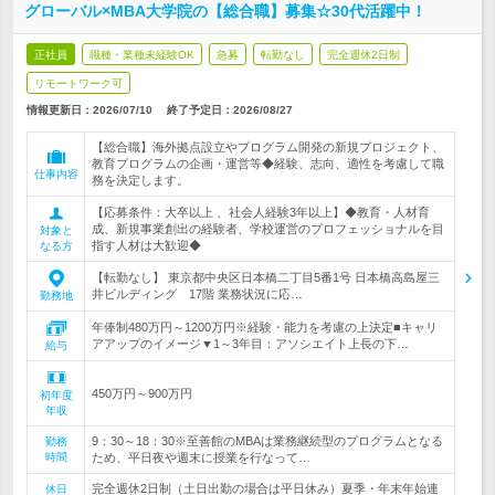
グローバル×MBA大学院の【総合職】募集☆30代活躍中！
正社員
職種・業種未経験OK
急募
転勤なし
完全週休2日制
リモートワーク可
情報更新日：2026/07/10
終了予定日：
2026/08/27
【総合職】海外拠点設立やプログラム開発の新規プロジェクト、
教育プログラムの企画・運営等◆経験、志向、適性を考慮して職
仕事内容
務を決定します。
【応募条件：大卒以上 、社会人経験3年以上】◆教育・人材育
成、新規事業創出の経験者、学校運営のプロフェッショナルを目
対象と
指す人材は大歓迎◆
なる方
【転勤なし】 東京都中央区日本橋二丁目5番1号 日本橋高島屋三
井ビルディング 17階 業務状況に応…
勤務地
年俸制480万円～1200万円※経験・能力を考慮の上決定■キャリ
アアップのイメージ▼1～3年目：アソシエイト上長の下…
給与
450万円～900万円
初年度
年収
9：30～18：30※至善館のMBAは業務継続型のプログラムとなる
勤務
時間
ため、平日夜や週末に授業を行なって…
完全週休2日制（土日出勤の場合は平日休み）夏季・年末年始連
休日