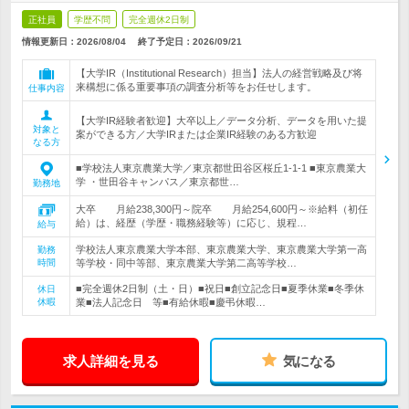
正社員
学歴不問
完全週休2日制
情報更新日：2026/08/04
終了予定日：
2026/09/21
【大学IR（Institutional Research）担当】法人の経営戦略及び将
来構想に係る重要事項の調査分析等をお任せします。
仕事内容
【大学IR経験者歓迎】大卒以上／データ分析、データを用いた提
対象と
案ができる方／大学IRまたは企業IR経験のある方歓迎
なる方
■学校法人東京農業大学／東京都世田谷区桜丘1-1-1 ■東京農業大
学 ・世田谷キャンパス／東京都世…
勤務地
大卒 月給238,300円～院卒 月給254,600円～※給料（初任
給）は、経歴（学歴・職務経験等）に応じ、規程…
給与
学校法人東京農業大学本部、東京農業大学、東京農業大学第一高
勤務
時間
等学校・同中等部、東京農業大学第二高等学校…
■完全週休2日制（土・日）■祝日■創立記念日■夏季休業■冬季休
休日
休暇
業■法人記念日 等■有給休暇■慶弔休暇…
求人詳細を見る
気になる