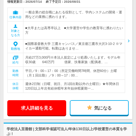
情報更新日：2026/07/14
終了予定日：
2026/08/31
一般企業の総合職にあたる役割として、学内システムの開発・運
用などの業務に携わります。
仕事内容
■大卒または高専卒以上 ■大学運営や学生の教育等に携わりたい
対象と
方
なる方
■国際基督教大学 三鷹キャンパス／東京都三鷹市大沢3-10-2 ※マ
イカー通勤可能。転勤はありませ…
勤務地
月給27万3,000円※本法人規定により処遇いたします。モデル年
収30歳 640万円 借家、扶養家族（配偶者、…
給与
平日／9：00～17：00（所定労働時間7時間、休憩60分）土曜
勤務
時間
（月１回出勤）／9：00～17：00…
週休2日制（日曜、祝日、月1回出勤以外の土曜日）★年間休日
休日
休暇
120日以上年次有給休暇年末年始休暇夏期一…
求人詳細を見る
気になる
学校法人至善館 | 文部科学省認可法人/年休130日以上/学校運営の本質を学
ぶ！