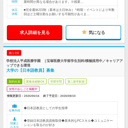
時間
業時間が異なる場合があります。※残業…
■完全週休2日制（基本は土日休み）└時期・イベントにより年数
休日
休暇
回ほど土曜出勤をお願いする可能性がありま…
求人詳細を見る
気になる
残り3日
学校法人平成医療学園 | 宝塚医療大学留学生別科/積極採用中／キャリアア
ップできる環境
大学の【日本語教員】募集
契約社員
業種未経験OK
学歴不問
第二新卒歓迎
女性のおしごと掲載中
情報更新日：2026/06/16
終了予定日：
2026/08/10
◆日本語教員としての学生指導
仕事内容
◆登録日本語教員資格取得◆基本的なPCスキル◆コミュニケー
対象と
ションを取るのが好き
なる方