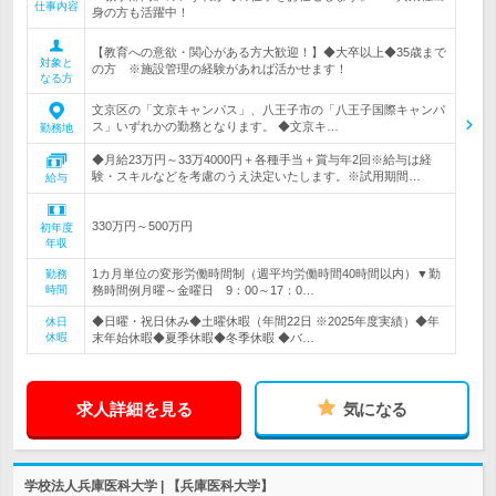
仕事内容
身の方も活躍中！
【教育への意欲・関心がある方大歓迎！】◆大卒以上◆35歳まで
対象と
の方 ※施設管理の経験があれば活かせます！
なる方
文京区の「文京キャンパス」、八王子市の「八王子国際キャンパ
ス」いずれかの勤務となります。 ◆文京キ…
勤務地
◆月給23万円～33万4000円＋各種手当＋賞与年2回※給与は経
験・スキルなどを考慮のうえ決定いたします。※試用期間…
給与
330万円～500万円
初年度
年収
1カ月単位の変形労働時間制（週平均労働時間40時間以内）▼勤
勤務
時間
務時間例月曜～金曜日 9：00～17：0…
◆日曜・祝日休み◆土曜休暇（年間22日 ※2025年度実績）◆年
休日
休暇
末年始休暇◆夏季休暇◆冬季休暇 ◆バ…
求人詳細を見る
気になる
学校法人兵庫医科大学 | 【兵庫医科大学】