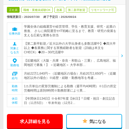
正社員
職種・業種未経験OK
急募
第二新卒歓迎
リモートワーク可
情報更新日：2026/07/30
終了予定日：
2026/08/24
学園全体の組織運営や経営管理、学生・教育支援、研究・起業の
推進、 さらに病院運営やIT戦略に至るまで、教育・研究の発展を
仕事内容
支える広範な業務を担当
【第二新卒歓迎／近大以外の大学出身者も多数活躍中】◆四大卒
以上 ◆各業務に関する実務経験者を歓迎（詳細は本文を
対象と
CHECK）◆20～30代活躍中
なる方
【近畿地区（大阪・兵庫・奈良・和歌山・三重）、広島地区、福
岡地区で募集！】 ＜近畿地区＞ 大学本部…
勤務地
月給22万1,640円～（近畿地区の場合）月給20万2,650円～（近畿
地区以外の場合）※経歴・経験・勤務地等を考慮…
給与
1カ月単位の変形労働制による勤務（週平均40時間）※1日の所定
勤務
時間
労働時間は原則8時間※勤務部署により異…
【年間休日134日】※令和7年度【休日】* 日曜・祝日・創立記念
休日
休暇
日（11月5日）・年末年始（12月2…
求人詳細を見る
気になる