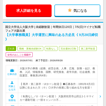
求人詳細を見る
気になる
国立大学法人大阪大学 | 未経験歓迎｜年間休日120日｜7/5(日)マイナビ転職
フェア大阪出展
【大学事務職員】大学運営に興味のある方必見《 9月28日締切
》
正社員
職種・業種未経験OK
転勤なし
完全週休2日制
第二新卒歓迎
女性のおしごと掲載中
情報更新日：2026/07/01
終了予定日：
2026/09/28
大阪大学の事務（総務、経営企画、人事、広報、財務・会計、教
務、入試、情報推進、国際、研究推進、産学共創、社会連携、病
仕事内容
院運営、事務系URA等）
【 既卒・第二新卒・UIターン歓迎 】◆応募条件：1991年4月2日
対象と
以降に生まれた方（※）◎大学の発展に取り組める方を歓迎！
なる方
《 転勤なし／U・Iターン歓迎 》 大阪府吹田市山田丘1-1 ※マイ
カー通勤可能（一部キャンパス不…
勤務地