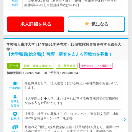
・完全週休2日制（原則土・日）、祝日・年末年始休暇・年次有
休日
休暇
給休暇(年20日)※新規採用者は年15日・…
求人詳細を見る
気になる
学校法人東洋大学 | 14学部51学科専攻・15研究科36専攻を有する総合大
学！
【大学職員(総合職)】教育・研究を支える即戦力を募集！
正社員
職種・業種未経験OK
第二新卒歓迎
女性のおしごと掲載中
情報更新日：2026/07/31
終了予定日：
2026/09/24
専任職員として、法人運営における幅広い各種業務をお願いいた
します。
仕事内容
【大卒以上】◆大学、またはそれに準ずる教育機関での実務経験
対象と
がある方を歓迎いたします。
なる方
【東京・埼玉での募集！】 白山キャンパス／東京都文京区白山5‐
28‐20 赤羽台キャンパス／東京都…
勤務地
月給24万円以上+残業代全額支給※試用期間3ヵ月あり。期間中の
待遇に変更はございません。※本学規定により、着任時の経…
給与