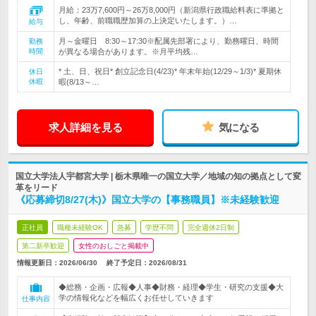
月給：23万7,600円～26万8,000円（新潟県行政職給料表に準拠と
し、年齢、前職職歴加算の上決定いたします。）…
給与
月～金曜日 8:30～17:30※配属先部署により、勤務曜日、時間
勤務
時間
が異なる場合があります。※月平均残…
* 土、日、祝日* 創立記念日(4/23)* 年末年始(12/29～1/3)* 夏期休
休日
休暇
暇(8/13～…
求人詳細を見る
気になる
国立大学法人宇都宮大学 | 栃木県唯一の国立大学／地域の知の拠点として変
革をリード
《応募締切8/27(木)》国立大学の【事務職員】※未経験歓迎
正社員
職種未経験OK
急募
学歴不問
完全週休2日制
第二新卒歓迎
女性のおしごと掲載中
情報更新日：2026/06/30
終了予定日：
2026/08/31
◆総務・企画・広報◆人事◆財務・経理◆学生・研究の支援◆大
学の情報化などを幅広くお任せしていきます
仕事内容