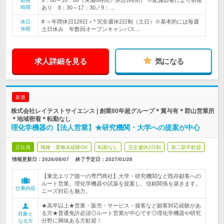
9：00～18：00（実働8時間／休憩1時間） ※配属部署により前後
勤務
時間
あり 8：30～17：30／9：…
# ＜年間休日126日＞* 完全週休2日制（土日）※基本的には毎週
休日
休暇
土日休み 年数回オープンキャンパス…
求人詳細を見る
気になる
新着
株式会社レイテストサイエンス | 創業80年超グループ＊賞与有＊郡山営業所
＊地域密着＊転勤なし
理化学機器の【法人営業】★研究機関・大学への提案が中心
正社員
職種・業種未経験OK
転勤なし
完全週休2日制
第二新卒歓迎
情報更新日：2026/08/07
終了予定日：
2027/01/28
【東北エリア随一の専門商社】大学・研究機関など既存顧客への
ルート営業。理化学機器や試薬を提案し、信頼関係を築きます。
仕事内容
ニーズ対応も魅力。
★高卒以上★営業・販売・サービス・接客など顧客対応経験があ
る方★普通免許必須◎ルート営業が中心です◎理化学機器や研究
対象と
分野に興味ある方歓迎！
なる方