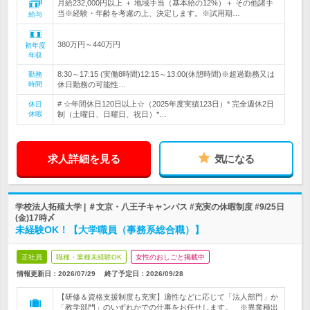
月給232,000円以上 ＋ 地域手当（基本給の12%）＋ その他諸手
当※経験・年齢を考慮の上、決定します。※試用期…
給与
380万円～440万円
初年度
年収
8:30～17:15 (実働8時間)12:15～13:00(休憩時間)※超過勤務又は
勤務
時間
休日勤務の可能性…
# ☆年間休日120日以上☆（2025年度実績123日）* 完全週休2日
休日
休暇
制（土曜日、日曜日、祝日）*…
求人詳細を見る
気になる
学校法人拓殖大学 | ＃文京・八王子キャンパス #充実の休暇制度 #9/25日
(金)17時〆
未経験OK！【大学職員（事務系総合職）】
正社員
職種・業種未経験OK
女性のおしごと掲載中
情報更新日：2026/07/29
終了予定日：
2026/09/28
【研修＆資格支援制度も充実】適性などに応じて「法人部門」か
「教学部門」のいずれかでの仕事をお任せします。 ※異業種出