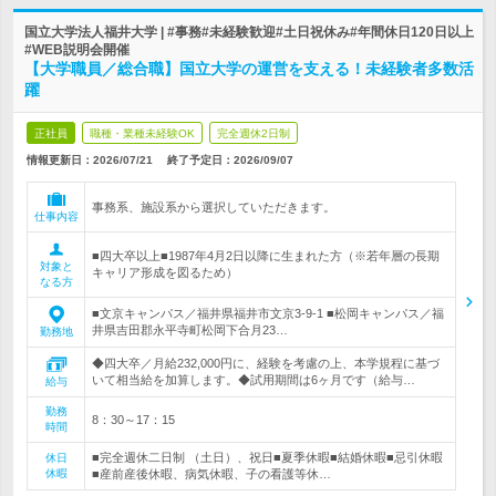
国立大学法人福井大学 | #事務#未経験歓迎#土日祝休み#年間休日120日以上
#WEB説明会開催
【大学職員／総合職】国立大学の運営を支える！未経験者多数活
躍
正社員
職種・業種未経験OK
完全週休2日制
情報更新日：2026/07/21
終了予定日：
2026/09/07
事務系、施設系から選択していただきます。
仕事内容
■四大卒以上■1987年4月2日以降に生まれた方（※若年層の長期
対象と
キャリア形成を図るため）
なる方
■文京キャンパス／福井県福井市文京3-9-1 ■松岡キャンパス／福
井県吉田郡永平寺町松岡下合月23…
勤務地
◆四大卒／月給232,000円に、経験を考慮の上、本学規程に基づ
いて相当給を加算します。◆試用期間は6ヶ月です（給与…
給与
勤務
8：30～17：15
時間
■完全週休二日制 （土日）、祝日■夏季休暇■結婚休暇■忌引休暇
休日
休暇
■産前産後休暇、病気休暇、子の看護等休…