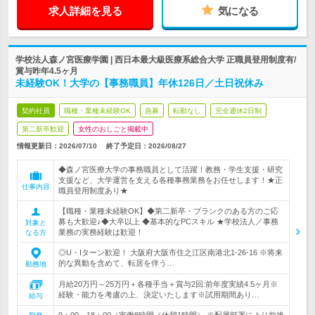
求人詳細を見る
気になる
学校法人森ノ宮医療学園 | 西日本最大級医療系総合大学 正職員登用制度有/
賞与昨年4.5ヶ月
未経験OK！大学の【事務職員】年休126日／土日祝休み
契約社員
職種・業種未経験OK
急募
転勤なし
完全週休2日制
第二新卒歓迎
女性のおしごと掲載中
情報更新日：2026/07/10
終了予定日：
2026/08/27
◆森ノ宮医療大学の事務職員として活躍！教務・学生支援・研究
支援など、大学運営を支える各種事務業務をお任せします！★正
仕事内容
職員登用制度あり★
【職種・業種未経験OK】◆第二新卒・ブランクのある方のご応
募も大歓迎♪◆大卒以上 ◆基本的なPCスキル ★学校法人／事務
対象と
業務の実務経験は歓迎！
なる方
◎U・Iターン歓迎！ 大阪府大阪市住之江区南港北1-26-16 ※将来
的な異動を含めて、転居を伴う…
勤務地
月給20万円～25万円＋各種手当＋賞与2回:前年度実績4.5ヶ月※
経験・能力を考慮の上、決定いたします※試用期間あり…
給与