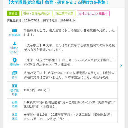
【大学職員(総合職)】教育・研究を支える即戦力を募集！
正社員
職種・業種未経験OK
第二新卒歓迎
女性のおしごと掲載中
情報更新日：2026/07/31
終了予定日：
2026/09/24
専任職員として、法人運営における幅広い各種業務をお願いいた
します。
仕事内容
【大卒以上】◆大学、またはそれに準ずる教育機関での実務経験
対象と
がある方を歓迎いたします。
なる方
【東京・埼玉での募集！】 白山キャンパス／東京都文京区白山5‐
28‐20 赤羽台キャンパス／東京都…
勤務地
月給24万円以上+残業代全額支給※試用期間3ヵ月あり。期間中の
待遇に変更はございません。※本学規定により、着任時の経…
給与
490万円～800万円
初年度
年収
# ◆就業時間# 昼間勤務者* 月～金曜日9:00～17:00（実働7時間／
勤務
時間
休憩1時間）* 土曜日9…
★年間休日119日（2025年度実績）* 週休二日制（4週6休制度）
休日
休暇
※5～7月・10～12月は「月2…