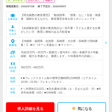
第二新卒歓迎
女性のおしごと掲載中
情報更新日：2026/07/28
終了予定日：
2026/09/07
【明光義塾の教室運営】「勉強指導」「授業」なし！生徒・保護
者・講師を支えながら、教室運営全体を担うポジションです。
仕事内容
【未経験歓迎】資格や教員免許は一切不要！子どもと接する仕事
対象と
がしたい方・教育に興味のある方歓迎★
なる方
【沖縄県・福岡県・佐賀県・長崎県・大分県・宮崎県で同時募
集！】 ★U・Iターン支援あり ★マイカー…
勤務地
月給25万円～30万円＋残業代＋賞与年2～3回＋各種手当※年齢、
経験、能力を考慮の上、優遇します。※待遇条件の詳細に…
給与
350万円～650万円
初年度
年収
# ■フレックスタイム制※標準労働時間1日8時間（コアタイム
勤務
時間
16:00～21:00／フレキシブルタイ…
# ＼年間休日122日／■完全週休2日制（土・日または日・月）■年
休日
休暇
末年始休暇（6日）■GW休暇（10…
求人詳細を見る
気になる