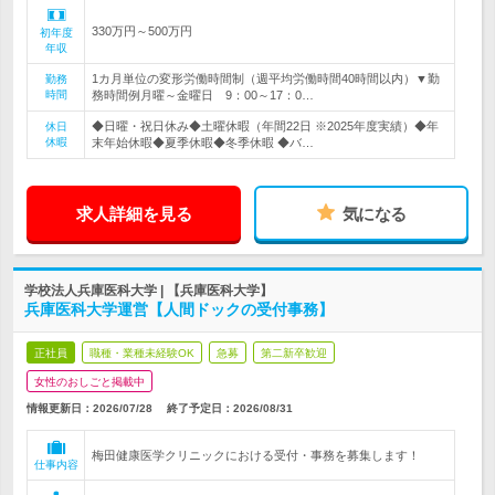
330万円～500万円
初年度
年収
1カ月単位の変形労働時間制（週平均労働時間40時間以内）▼勤
勤務
時間
務時間例月曜～金曜日 9：00～17：0…
◆日曜・祝日休み◆土曜休暇（年間22日 ※2025年度実績）◆年
休日
休暇
末年始休暇◆夏季休暇◆冬季休暇 ◆バ…
求人詳細を見る
気になる
学校法人兵庫医科大学 | 【兵庫医科大学】
兵庫医科大学運営【人間ドックの受付事務】
正社員
職種・業種未経験OK
急募
第二新卒歓迎
女性のおしごと掲載中
情報更新日：2026/07/28
終了予定日：
2026/08/31
梅田健康医学クリニックにおける受付・事務を募集します！
仕事内容