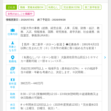
正社員
職種・業種未経験OK
転勤なし
完全週休2日制
第二新卒歓迎
女性のおしごと掲載中
情報更新日：2026/07/01
終了予定日：
2026/09/28
大阪大学の事務（総務、経営企画、人事、広報、財務・会計、教
務、入試、情報推進、国際、研究推進、産学共創、社会連携、病
仕事内容
院運営、事務系URA等）
【 既卒・第二新卒・UIターン歓迎 】◆応募条件：1991年4月2日
対象と
以降に生まれた方（※）◎大学の発展に取り組める方を歓迎！
なる方
《 転勤なし／U・Iターン歓迎 》 大阪府吹田市山田丘1-1 ※マイ
カー通勤可能（一部キャンパス不…
勤務地
月給232,000円以上 ＋ 地域手当（基本給の12%）＋ その他諸手
当※経験・年齢を考慮の上、決定します。※試用期…
給与
380万円～440万円
初年度
年収
8:30～17:15 (実働8時間)12:15～13:00(休憩時間)※超過勤務又は
勤務
時間
休日勤務の可能性…
# ☆年間休日120日以上☆（2025年度実績123日）* 完全週休2日
休日
休暇
制（土曜日、日曜日、祝日）*…