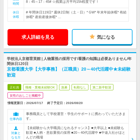
8：45～17：45# ☆残業は月平均15h程度です！
時間
# 年間休日119日* 週休2日制（土・日）* GW* 年末年始休暇* 有給
休日
休暇
休暇* 産前産後休暇* …
求人詳細を見る
気になる
学校法人京都育英館 | 人物重視の採用です/看護の知識は必要ありません/年
間休日120日
京都看護大学【大学事務】（正職員）20～40代活躍中★未経験
歓迎
正社員
職種・業種未経験OK
急募
転勤なし
第二新卒歓迎
女性のおしごと掲載中
情報更新日：2026/07/17
終了予定日：
2026/08/20
事務職員として学校運営・学生のサポートに携わっていただきま
す。
仕事内容
【未経験から大学職員になれるチャンス】■大卒以上 ■未経験も
歓迎 ■人柄・意欲重視の採用 ■20～40代活躍中 ■中途入社がほと
対象と
んどの職場
なる方