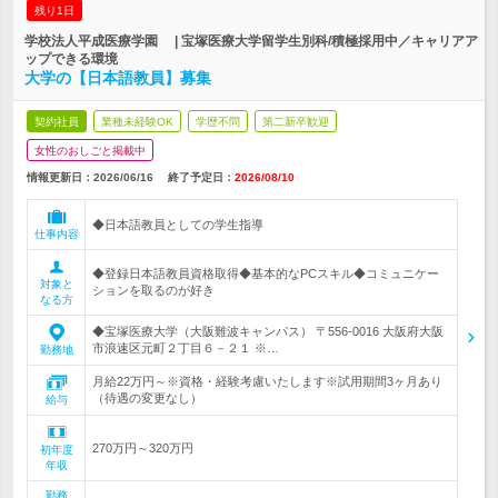
残り1日
学校法人平成医療学園 | 宝塚医療大学留学生別科/積極採用中／キャリアア
ップできる環境
大学の【日本語教員】募集
契約社員
業種未経験OK
学歴不問
第二新卒歓迎
女性のおしごと掲載中
情報更新日：2026/06/16
終了予定日：
2026/08/10
◆日本語教員としての学生指導
仕事内容
◆登録日本語教員資格取得◆基本的なPCスキル◆コミュニケー
対象と
ションを取るのが好き
なる方
◆宝塚医療大学（大阪難波キャンパス） 〒556-0016 大阪府大阪
市浪速区元町２丁目６－２１ ※…
勤務地
月給22万円～※資格・経験考慮いたします※試用期間3ヶ月あり
（待遇の変更なし）
給与
270万円～320万円
初年度
年収
勤務