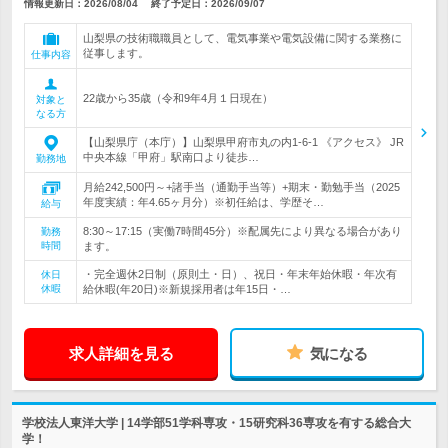
情報更新日：2026/08/04
終了予定日：
2026/09/07
山梨県の技術職職員として、電気事業や電気設備に関する業務に
従事します。
仕事内容
22歳から35歳（令和9年4月１日現在）
対象と
なる方
【山梨県庁（本庁）】山梨県甲府市丸の内1-6-1 《アクセス》 JR
中央本線「甲府」駅南口より徒歩…
勤務地
月給242,500円～+諸手当（通勤手当等）+期末・勤勉手当（2025
年度実績：年4.65ヶ月分）※初任給は、学歴そ…
給与
8:30～17:15（実働7時間45分）※配属先により異なる場合があり
勤務
時間
ます。
・完全週休2日制（原則土・日）、祝日・年末年始休暇・年次有
休日
休暇
給休暇(年20日)※新規採用者は年15日・…
求人詳細を見る
気になる
学校法人東洋大学 | 14学部51学科専攻・15研究科36専攻を有する総合大
学！