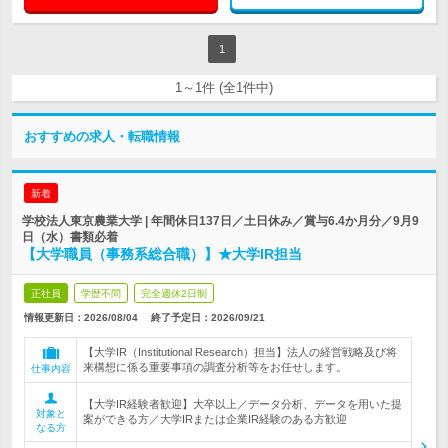
1
1～1件 (全1件中)
おすすめの求人・転職情報
新着
学校法人東京農業大学 | 年間休日137日／土日休み／賞与6.4か月分／9月9
日（水）書類必着
【大学職員（事務系総合職）】★大学IR担当
正社員
学歴不問
完全週休2日制
情報更新日：2026/08/04
終了予定日：
2026/09/21
【大学IR（Institutional Research）担当】法人の経営戦略及び将
来構想に係る重要事項の調査分析等をお任せします。
仕事内容
【大学IR経験者歓迎】大卒以上／データ分析、データを用いた提
対象と
案ができる方／大学IRまたは企業IR経験のある方歓迎
なる方