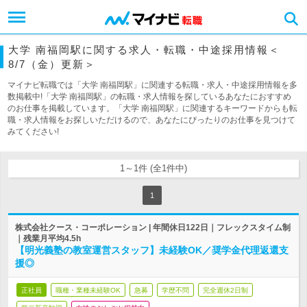
大学 南福岡駅に関する求人・転職・中途採用情報＜
8/7（金）更新＞
マイナビ転職では「大学 南福岡駅」に関連する転職・求人・中途採用情報を多
数掲載中!「大学 南福岡駅」の転職・求人情報を探しているあなたにおすすめ
のお仕事を掲載しています。「大学 南福岡駅」に関連するキーワードからも転
職・求人情報をお探しいただけるので、あなたにぴったりのお仕事を見つけて
みてください!
1～1件 (全1件中)
1
株式会社クース・コーポレーション | 年間休日122日｜フレックスタイム制
｜残業月平均4.5h
【明光義塾の教室運営スタッフ】未経験OK／奨学金代理返還支
援◎
正社員
職種・業種未経験OK
急募
学歴不問
完全週休2日制