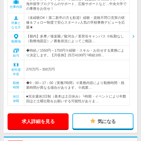
海外留学プログラムのサポート、広報サポートなど…中央大学で
仕事内容
の事務をお任せ！
《未経験OK！第二新卒の方も歓迎》経験・資格不問◎充実の研
修＆フォロー制度で安心スタート♪人気の学校事務デビューを応
対象と
援★
なる方
【都内】多摩／後楽園／駿河台／茗荷谷キャンパス ※転勤なし
（勤務地固定）／募集状況によってご相談…
勤務地
◆時給／1550円～1750円※経験・スキル・お任せする業務によ
り決定します。【月収例】25万4100円└時給165…
給与
270万円～300万円
初年度
年収
◆9：00～17：00（実働7時間）※業務内容により勤務時間・残
勤務
時間
業時間が異なる場合があります。※残業…
■完全週休2日制（基本は土日休み）└時期・イベントにより年数
休日
休暇
回ほど土曜出勤をお願いする可能性がありま…
求人詳細を見る
気になる