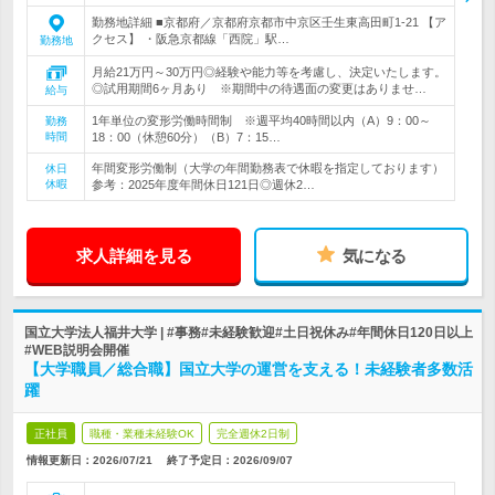
勤務地詳細 ■京都府／京都府京都市中京区壬生東高田町1-21 【ア
クセス】 ・阪急京都線「西院」駅…
勤務地
月給21万円～30万円◎経験や能力等を考慮し、決定いたします。
◎試用期間6ヶ月あり ※期間中の待遇面の変更はありませ…
給与
1年単位の変形労働時間制 ※週平均40時間以内（A）9：00～
勤務
時間
18：00（休憩60分）（B）7：15…
年間変形労働制（大学の年間勤務表で休暇を指定しております）
休日
休暇
参考：2025年度年間休日121日◎週休2…
求人詳細を見る
気になる
国立大学法人福井大学 | #事務#未経験歓迎#土日祝休み#年間休日120日以上
#WEB説明会開催
【大学職員／総合職】国立大学の運営を支える！未経験者多数活
躍
正社員
職種・業種未経験OK
完全週休2日制
情報更新日：2026/07/21
終了予定日：
2026/09/07