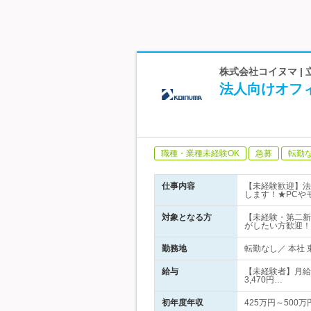
株式会社コイヌマ |
法人向けオフ
職種・業種未経験OK
急募
転勤
仕事内容
【未経験歓迎】法
します！★PCや
対象となる方
【未経験・第二新
がしたい方歓迎！
勤務地
転勤なし／ 本社 
給与
【未経験者】月給2
3,470円…
初年度年収
425万円～500万