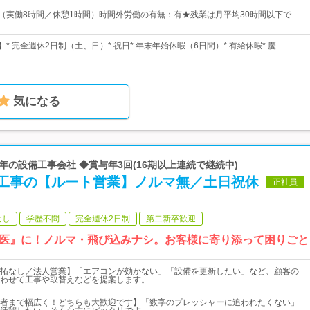
：30（実働8時間／休憩1時間）時間外労働の有無：有★残業は月平均30時間以下で
】* 完全週休2日制（土、日）* 祝日* 年末年始休暇（6日間）* 有給休暇* 慶…
気になる
4年の設備工事会社 ◆賞与年3回(16期以上連続で継続中)
工事の【ルート営業】ノルマ無／土日祝休
正社員
なし
学歴不問
完全週休2日制
第二新卒歓迎
医』に！ノルマ・飛び込みナシ。お客様に寄り添って困りごと
拓なし／法人営業】「エアコンが効かない」「設備を更新したい」など、顧客の
わせて工事や取替えなどを提案します。
者まで幅広く！どちらも大歓迎です】「数字のプレッシャーに追われたくない」