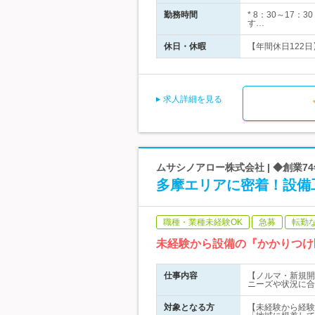
勤務時間
* 8：30～17
す…
休日・休暇
【年間休日122日
求人詳細を見る
ムサシノアロー株式会社 | ◆創業7
多摩エリアに密着！設備
職種・業種未経験OK
急募
転勤
未経験から設備の『かかりつけ
仕事内容
【ノルマ・新規開
ニーズや状況に合
対象となる方
【未経験から経験