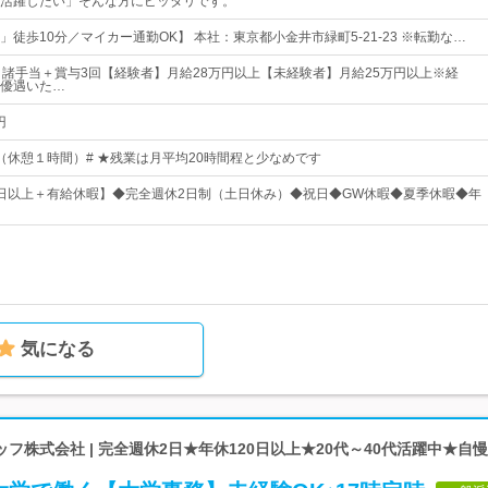
活躍したい」そんな方にピッタリです。
徒歩10分／マイカー通勤OK】 本社：東京都小金井市緑町5-21-23 ※転勤な…
＋諸手当＋賞与3回【経験者】月給28万円以上【未経験者】月給25万円以上※経
優遇いた…
円
：30（休憩１時間）# ★残業は月平均20時間程と少なめです
20日以上＋有給休暇】◆完全週休2日制（土日休み）◆祝日◆GW休暇◆夏季休暇◆年
気になる
フ株式会社 | 完全週休2日★年休120日以上★20代～40代活躍中★自