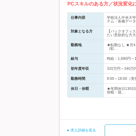
PCスキルのある方／状況変化
仕事内容
学校法人中央大学
テム・各種データ
対象となる方
【バックオフィス
たい意欲的な方大
勤務地
★転勤なし ★月
（駐…
給与
時給：1,680円
初年度年収
320万円～340万
勤務時間
9:00～18:00
休日・休暇
★年間休日130
休暇・就…
求人詳細を見る