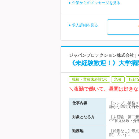
企業からのメッセージを見る
求人詳細を見る
ジャパンプロテクション株式会社 |
《未経験歓迎！》大学病
職種・業種未経験OK
急募
転勤
＼夜勤で働いて、昼間は好きな
仕事内容
【シンプル業務メ
静かな環境で自分
対象となる方
【未経験・第二新
中*育児休暇・介
勤務地
【転勤なし】帝京
院）のいず…