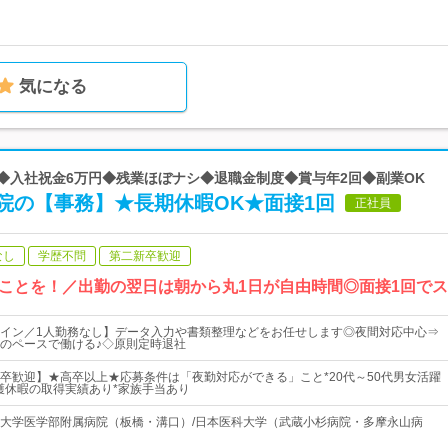
気になる
 ◆入社祝金6万円◆残業ほぼナシ◆退職金制度◆賞与年2回◆副業OK
院の【事務】★長期休暇OK★面接1回
正社員
なし
学歴不問
第二新卒歓迎
ことを！／出勤の翌日は朝から丸1日が自由時間◎面接1回でス
イン／1人勤務なし】データ入力や書類整理などをお任せします◎夜間対応中心⇒
のペースで働ける♪◇原則定時退社
卒歓迎】★高卒以上★応募条件は「夜勤対応ができる」こと*20代～50代男女活躍
護休暇の取得実績あり*家族手当あり
大学医学部附属病院（板橋・溝口）/日本医科大学（武蔵小杉病院・多摩永山病