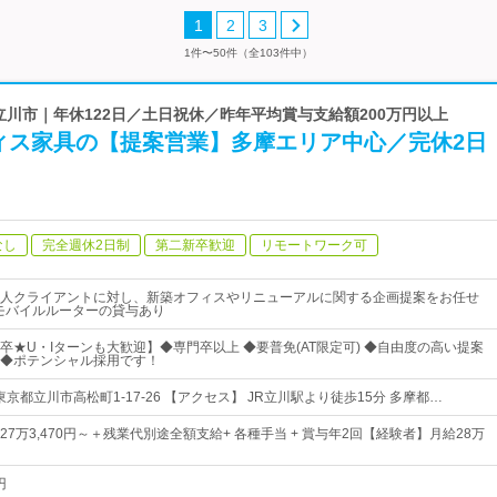
1
2
3
1件〜50件（全103件中）
 立川市｜年休122日／土日祝休／昨年平均賞与支給額200万円以上
ィス家具の【提案営業】多摩エリア中心／完休2日
なし
完全週休2日制
第二新卒歓迎
リモートワーク可
人クライアントに対し、新築オフィスやリニューアルに関する企画提案をお任せ
モバイルルーターの貸与あり
卒★U・Iターンも大歓迎】◆専門卒以上 ◆要普免(AT限定可) ◆自由度の高い提案
◆ポテンシャル採用です！
東京都立川市高松町1-17-26 【アクセス】 JR立川駅より徒歩15分 多摩都…
7万3,470円～＋残業代別途全額支給+ 各種手当 + 賞与年2回【経験者】月給28万
円