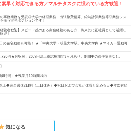
に素早く対応できる方／マルチタスクに慣れている方歓迎！
の事務業務を受託◎大学の経理業務、出張旅費精算、給与計算業務等◎業務シス
を扱う実務ポジションです！
経験者歓迎】スピード感のある実務経験のある方、将来的に正社員として活躍し
歓迎！
4日の在宅勤務も可能！ ★「中央大学・明星大学駅」中央大学内 ★マイカー通勤可
～1,720円★月収例：26万円以上※試用期間3ヶ月あり。期間中の条件変更なし。
円
（実働8時間）★残業月10時間以内
日以上◆完全週休2日制（土日休み）◆祝日および会社が休暇と定める日◆年次有給
気になる