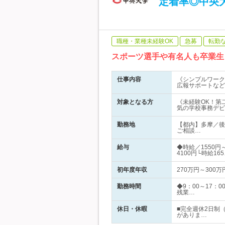
定着率◎中央大
職種・業種未経験OK
急募
転勤
スポーツ選手や有名人も卒業生
仕事内容
《シンプルワーク
広報サポートなど
対象となる方
《未経験OK！第
気の学校事務デビ
勤務地
【都内】多摩／後
ご相談…
給与
◆時給／1550
4100円└時給16
初年度年収
270万円～300万
勤務時間
◆9：00～17
残業…
休日・休暇
■完全週休2日制
がありま…