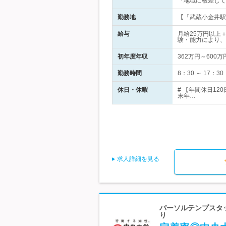
「地域に根差して
勤務地
【「武蔵小金井駅」
給与
月給25万円以上
験・能力により、
初年度年収
362万円～600万
勤務時間
8：30 ～ 17
休日・休暇
# 【年間休日1
末年…
求人詳細を見る
パーソルテンプスタッ
り