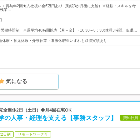
0円～＋賞与年2回★入社祝い金6万円あり（勤続3か月後に支給）※経験・スキルを考
残業…
円
労働時間制 ※週平均40時間以内【月～金】・16:30～8：30(休憩3時間、仮眠…
給休暇・育児休暇・介護休業・看護休暇※いずれも取得実績あり
気になる
◆完全週休2日（土日）◆月4回在宅OK
学の人事・経理を支える【事務スタッフ】
契約社員
休2日制
リモートワーク可