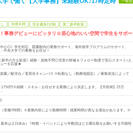
学で働く【大学事務】未経験OK♪17時定時
一般派
なし
学歴不問
完全週休2日制
第二新卒歓迎
！事務デビューにピッタリ☆居心地のいい空間で学生をサポー
中心◎》学生対応、図書館内の業務サポート、海外留学プログラムのサポート、
…中央大学での事務をお任せ！
二新卒の方も歓迎》経験・資格不問◎充実の研修＆フォロー制度で安心スタート♪人
ューを応援★
楽園／駿河台／茗荷谷キャンパス ※転勤なし（勤務地固定）／募集状況によって
円～1750円※経験・スキル・お任せする業務により決定します。【月収例】25万
5…
円
：00（実働7時間）※業務内容により勤務時間・残業時間が異なる場合があります。※
（基本は土日休み）└時期・イベントにより年数回ほど土曜出勤をお願いする可能性