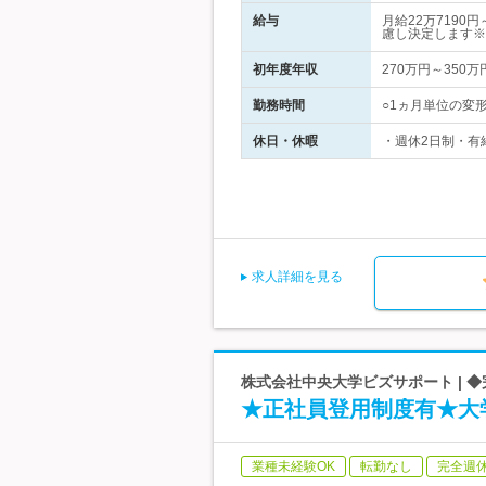
給与
月給22万719
慮し決定します※
初年度年収
270万円～350万
勤務時間
○1ヵ月単位の変形
休日・休暇
・週休2日制・有
求人詳細を見る
株式会社中央大学ビズサポート | 
★正社員登用制度有★大
業種未経験OK
転勤なし
完全週