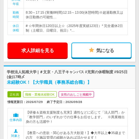
年収
8:30～17:15 (実働8時間)12:15～13:00(休憩時間)※超過勤務又は
勤務
時間
休日勤務の可能性…
# ☆年間休日120日以上☆（2025年度実績123日）* 完全週休2日
休日
休暇
制（土曜日、日曜日、祝日）*…
求人詳細を見る
気になる
学校法人拓殖大学 | ＃文京・八王子キャンパス #充実の休暇制度 #9/25日
(金)17時〆
未経験OK！【大学職員（事務系総合職）】
正社員
職種・業種未経験OK
女性のおしごと掲載中
情報更新日：2026/07/29
終了予定日：
2026/09/28
【研修＆資格支援制度も充実】適性などに応じて「法人部門」か
「教学部門」のいずれかでの仕事をお任せします。 ※異業種出
仕事内容
身の方も活躍中！
【教育への意欲・関心がある方大歓迎！】◆大卒以上◆35歳まで
対象と
の方 ※施設管理の経験があれば活かせます！