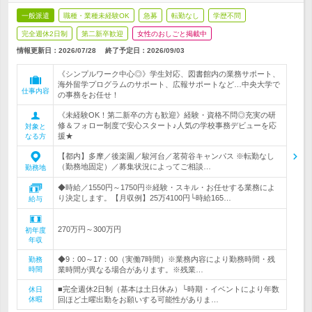
一般派遣
職種・業種未経験OK
急募
転勤なし
学歴不問
完全週休2日制
第二新卒歓迎
女性のおしごと掲載中
情報更新日：2026/07/28
終了予定日：
2026/09/03
《シンプルワーク中心◎》学生対応、図書館内の業務サポート、
海外留学プログラムのサポート、広報サポートなど…中央大学で
仕事内容
の事務をお任せ！
《未経験OK！第二新卒の方も歓迎》経験・資格不問◎充実の研
修＆フォロー制度で安心スタート♪人気の学校事務デビューを応
対象と
援★
なる方
【都内】多摩／後楽園／駿河台／茗荷谷キャンパス ※転勤なし
（勤務地固定）／募集状況によってご相談…
勤務地
◆時給／1550円～1750円※経験・スキル・お任せする業務によ
り決定します。【月収例】25万4100円└時給165…
給与
270万円～300万円
初年度
年収
◆9：00～17：00（実働7時間）※業務内容により勤務時間・残
勤務
時間
業時間が異なる場合があります。※残業…
■完全週休2日制（基本は土日休み）└時期・イベントにより年数
休日
休暇
回ほど土曜出勤をお願いする可能性がありま…