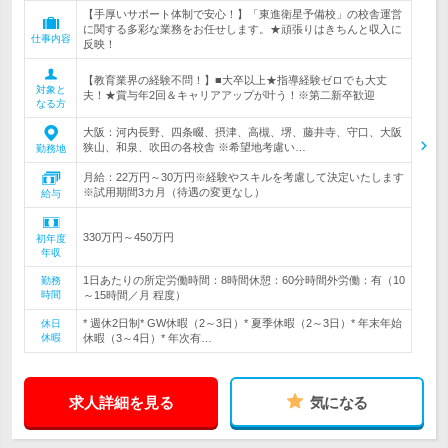
【手厚いサポート体制で安心！】「東進衛星予備校」の校舎運営
に関する多彩な業務をお任せします。★頑張りはきちんと収入に
仕事内容
反映！
【教育業界の経験不問！】■大卒以上★指導経験ゼロでも大丈
対象と
夫！★賞与年2回＆キャリアアップが叶う！※第二新卒歓迎
なる方
大阪：河内長野、四条畷、摂津、高槻、堺、藤井寺、守口、大阪
狭山、和泉、吹田の各校舎 ※希望地考慮い…
勤務地
月給：22万円～30万円※経験やスキルを考慮して決定いたします
※試用期間3カ月（待遇の変更なし）
給与
330万円～450万円
初年度
年収
1日あたりの所定労働時間：8時間休憩：60分時間外労働：有（10
勤務
時間
～15時間／月 程度）
* 週休2日制* GW休暇（2～3日）* 夏季休暇（2～3日）* 年末年始
休日
休暇
休暇（3～4日）* 年次有…
求人詳細を見る
気になる