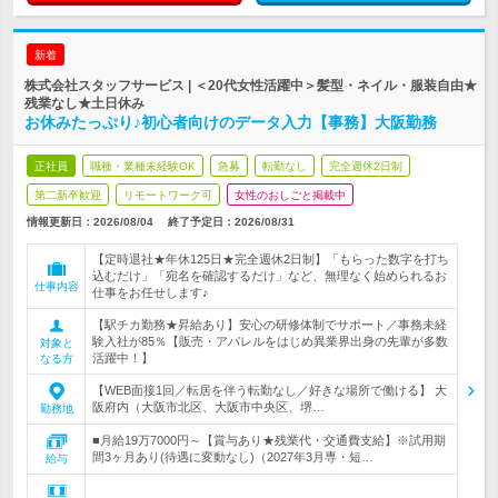
新着
株式会社スタッフサービス | ＜20代女性活躍中＞髪型・ネイル・服装自由★
残業なし★土日休み
お休みたっぷり♪初心者向けのデータ入力【事務】大阪勤務
正社員
職種・業種未経験OK
急募
転勤なし
完全週休2日制
第二新卒歓迎
リモートワーク可
女性のおしごと掲載中
情報更新日：2026/08/04
終了予定日：
2026/08/31
【定時退社★年休125日★完全週休2日制】「もらった数字を打ち
込むだけ」「宛名を確認するだけ」など、無理なく始められるお
仕事内容
仕事をお任せします♪
【駅チカ勤務★昇給あり】安心の研修体制でサポート／事務未経
験入社が85％【販売・アパレルをはじめ異業界出身の先輩が多数
対象と
活躍中！】
なる方
【WEB面接1回／転居を伴う転勤なし／好きな場所で働ける】 大
阪府内（大阪市北区、大阪市中央区、堺…
勤務地
■月給19万7000円～【賞与あり★残業代・交通費支給】※試用期
間3ヶ月あり(待遇に変動なし)（2027年3月専・短…
給与