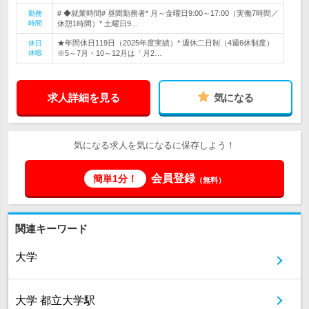
# ◆就業時間# 昼間勤務者* 月～金曜日9:00～17:00（実働7時間／
勤務
時間
休憩1時間）* 土曜日9…
★年間休日119日（2025年度実績）* 週休二日制（4週6休制度）
休日
休暇
※5～7月・10～12月は「月2…
求人詳細を見る
気になる
気になる求人を気になるに保存しよう！
会員登録
簡単1分！
（無料）
関連キーワード
大学
大学 都立大学駅