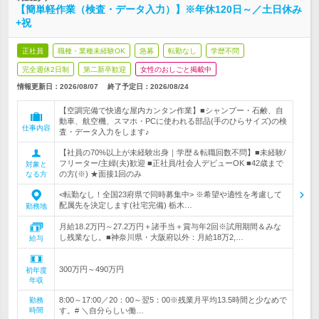
【簡単軽作業（検査・データ入力）】※年休120日～／土日休み
+祝
正社員
職種・業種未経験OK
急募
転勤なし
学歴不問
完全週休2日制
第二新卒歓迎
女性のおしごと掲載中
情報更新日：2026/08/07
終了予定日：
2026/08/24
【空調完備で快適な屋内カンタン作業】■シャンプー・石鹸、自
動車、航空機、スマホ・PCに使われる部品(手のひらサイズ)の検
仕事内容
査・データ入力をします♪
【社員の70%以上が未経験出身｜学歴＆転職回数不問】■未経験/
フリーター/主婦(夫)歓迎 ■正社員/社会人デビューOK ■42歳まで
対象と
の方(※) ★面接1回のみ
なる方
<転勤なし！全国23府県で同時募集中> ※希望や適性を考慮して
配属先を決定します(社宅完備) 栃木…
勤務地
月給18.2万円～27.2万円＋諸手当＋賞与年2回※試用期間＆みな
し残業なし。■神奈川県・大阪府以外：月給18万2,…
給与
300万円～490万円
初年度
年収
8:00～17:00／20：00～翌5：00※残業月平均13.5時間と少なめで
勤務
時間
す。# ＼自分らしい働…