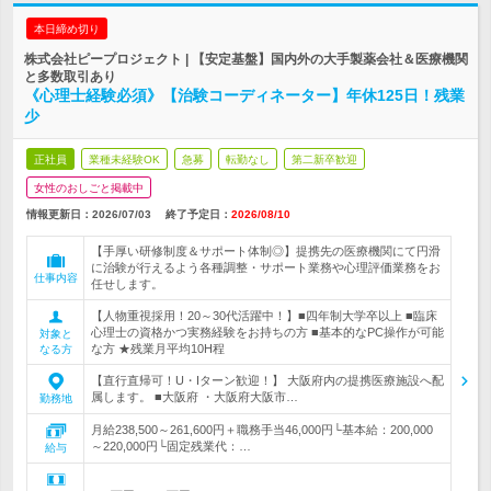
本日締め切り
株式会社ピープロジェクト | 【安定基盤】国内外の大手製薬会社＆医療機関
と多数取引あり
《心理士経験必須》【治験コーディネーター】年休125日！残業
少
正社員
業種未経験OK
急募
転勤なし
第二新卒歓迎
女性のおしごと掲載中
情報更新日：2026/07/03
終了予定日：
2026/08/10
【手厚い研修制度＆サポート体制◎】提携先の医療機関にて円滑
に治験が行えるよう各種調整・サポート業務や心理評価業務をお
仕事内容
任せします。
【人物重視採用！20～30代活躍中！】■四年制大学卒以上 ■臨床
心理士の資格かつ実務経験をお持ちの方 ■基本的なPC操作が可能
対象と
な方 ★残業月平均10H程
なる方
【直行直帰可！U・Iターン歓迎！】 大阪府内の提携医療施設へ配
属します。 ■大阪府 ・大阪府大阪市…
勤務地
月給238,500～261,600円＋職務手当46,000円└基本給：200,000
～220,000円└固定残業代：…
給与