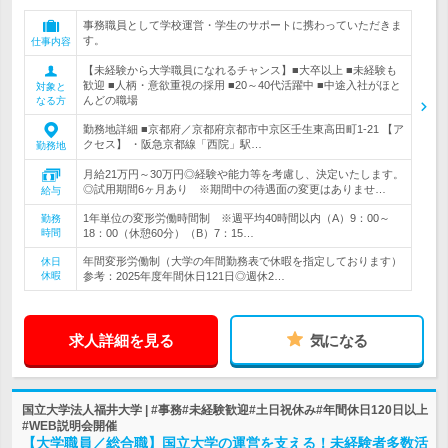
事務職員として学校運営・学生のサポートに携わっていただきま
す。
仕事内容
【未経験から大学職員になれるチャンス】■大卒以上 ■未経験も
歓迎 ■人柄・意欲重視の採用 ■20～40代活躍中 ■中途入社がほと
対象と
んどの職場
なる方
勤務地詳細 ■京都府／京都府京都市中京区壬生東高田町1-21 【ア
クセス】 ・阪急京都線「西院」駅…
勤務地
月給21万円～30万円◎経験や能力等を考慮し、決定いたします。
◎試用期間6ヶ月あり ※期間中の待遇面の変更はありませ…
給与
1年単位の変形労働時間制 ※週平均40時間以内（A）9：00～
勤務
時間
18：00（休憩60分）（B）7：15…
年間変形労働制（大学の年間勤務表で休暇を指定しております）
休日
休暇
参考：2025年度年間休日121日◎週休2…
求人詳細を見る
気になる
国立大学法人福井大学 | #事務#未経験歓迎#土日祝休み#年間休日120日以上
#WEB説明会開催
【大学職員／総合職】国立大学の運営を支える！未経験者多数活