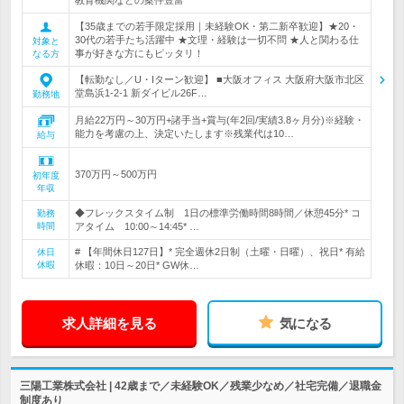
教育機関などの案件豊富
【35歳までの若手限定採用｜未経験OK・第二新卒歓迎】★20・
30代の若手たち活躍中 ★文理・経験は一切不問 ★人と関わる仕
対象と
事が好きな方にもピッタリ！
なる方
【転勤なし／U・Iターン歓迎】 ■大阪オフィス 大阪府大阪市北区
堂島浜1-2-1 新ダイビル26F…
勤務地
月給22万円～30万円+諸手当+賞与(年2回/実績3.8ヶ月分)※経験・
能力を考慮の上、決定いたします※残業代は10…
給与
370万円～500万円
初年度
年収
◆フレックスタイム制 1日の標準労働時間8時間／休憩45分* コ
勤務
時間
アタイム 10:00～14:45* …
# 【年間休日127日】* 完全週休2日制（土曜・日曜）、祝日* 有給
休日
休暇
休暇：10日～20日* GW休…
求人詳細を見る
気になる
三陽工業株式会社 | 42歳まで／未経験OK／残業少なめ／社宅完備／退職金
制度あり