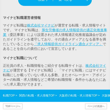
マイナビ転職運営者情報
マイナビ転職は
株式会社マイナビ
が運営する転職・求人情報サイト
です。 マイナビ転職は、
厚生労働省の求人情報提供の適正化推進事
業
（委託事業）により設置された求人情報適正化推進協議会が定め
たガイドラインを遵守しており、その適合メディアとなる基準を満
たしていることから
「求人情報提供ガイドライン適合メディア」
で
あることを自らの責任において宣言しています。
マイナビ転職について
正社員の求人・転職情報をご紹介する転職サイトは、
株式会社マイ
ナビ
が運営する【マイナビ転職】。「マイナビ転職」にはマイナビ
転職にしか載っていない求人も多数。また
オペレーター・アポイン
ター
の転職・求人情報などご希望の転職情報・条件からあなたにあ
った求人選びができます。
転職TOP
関西の転職・求人情報TOP
大阪府の転職・求人情報TOP
大阪
TOPページへ
ページの先頭へ