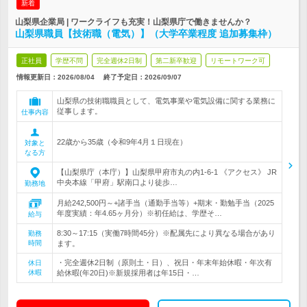
新着
山梨県企業局 | ワークライフも充実！山梨県庁で働きませんか？
山梨県職員【技術職（電気）】（大学卒業程度 追加募集枠）
正社員
学歴不問
完全週休2日制
第二新卒歓迎
リモートワーク可
情報更新日：2026/08/04
終了予定日：
2026/09/07
山梨県の技術職職員として、電気事業や電気設備に関する業務に
従事します。
仕事内容
22歳から35歳（令和9年4月１日現在）
対象と
なる方
【山梨県庁（本庁）】山梨県甲府市丸の内1-6-1 《アクセス》 JR
中央本線「甲府」駅南口より徒歩…
勤務地
月給242,500円～+諸手当（通勤手当等）+期末・勤勉手当（2025
年度実績：年4.65ヶ月分）※初任給は、学歴そ…
給与
8:30～17:15（実働7時間45分）※配属先により異なる場合があり
勤務
時間
ます。
・完全週休2日制（原則土・日）、祝日・年末年始休暇・年次有
休日
休暇
給休暇(年20日)※新規採用者は年15日・…