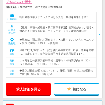
女性のおしごと掲載中
情報更新日：2026/07/28
終了予定日：
2026/08/31
梅田健康医学クリニックにおける受付・事務を募集します！
仕事内容
【職種、業種未経験者・第二新卒者歓迎】協調性があり、明るく
対象と
対応できる前向きな方。コミュニケーション能力の高い方。
なる方
★駅直結！雨に濡れず通えます！ ■梅田キャンパス内クリニック
大阪市北区梅田1-13-1 大阪梅田…
勤務地
月給 21万1,000円～※上記は最低給与額です。経験・能力を考慮
し、決定します。※別途各種手当支給※試用期間：3ヵ…
給与
１ヶ月単位の変形労働時間制（週平均４０時間以内）8：30～
勤務
時間
17：15※早出（8：00～、8：15～）…
◆週休2日制(土曜（第2，4，5）、日曜、祝日) ※第1.3土曜日の
休日
休暇
午前（8：30～12：30）は基…
求人詳細を見る
気になる