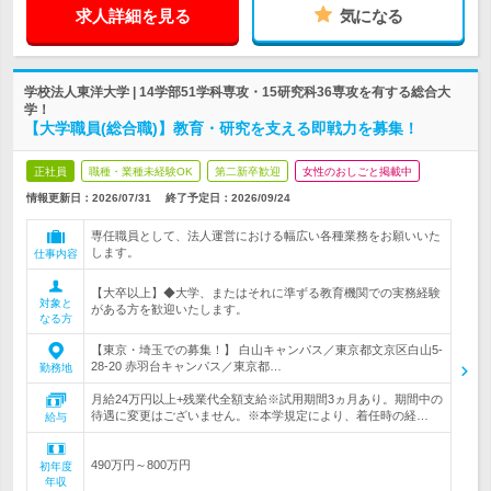
求人詳細を見る
気になる
学校法人東洋大学 | 14学部51学科専攻・15研究科36専攻を有する総合大
学！
【大学職員(総合職)】教育・研究を支える即戦力を募集！
正社員
職種・業種未経験OK
第二新卒歓迎
女性のおしごと掲載中
情報更新日：2026/07/31
終了予定日：
2026/09/24
専任職員として、法人運営における幅広い各種業務をお願いいた
します。
仕事内容
【大卒以上】◆大学、またはそれに準ずる教育機関での実務経験
対象と
がある方を歓迎いたします。
なる方
【東京・埼玉での募集！】 白山キャンパス／東京都文京区白山5‐
28‐20 赤羽台キャンパス／東京都…
勤務地
月給24万円以上+残業代全額支給※試用期間3ヵ月あり。期間中の
待遇に変更はございません。※本学規定により、着任時の経…
給与
490万円～800万円
初年度
年収