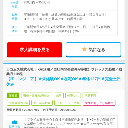
250万円～350万円
初年度
年収
実働8時間 （始業・終業の時刻は配属先により異なります）
勤務
時間
★9：00～18：00が基本です。時間帯の希…
《年間休日125日》●完全週休2日制（土、日）、祝日●有給休
休日
休暇
暇 有休取得平均日数：年間15日（202…
求人詳細を見る
気になる
カコムス株式会社 | 《AI活用／自社内開発案件が多数》フレックス勤務／残
業月11h程
【ITエンジニア】＃未経験OK＃在宅OK＃年休127日＃完全土日
休み
正社員
職種・業種未経験OK
急募
転勤なし
学歴不問
完全週休2日制
第二新卒歓迎
リモートワーク可
女性のおしごと掲載中
情報更新日：2026/07/07
終了予定日：
2026/08/24
【プライム案件中心｜自社内開発案件あり！】■3ヶ月の研修でIT
を基礎から学んで"エンジニア"デビュー ★大手メーカー/官公庁/
仕事内容