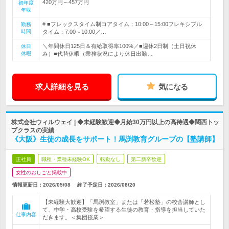
420万円～457万円
初年度
年収
# ■フレックスタイム制コアタイム：10:00～15:00フレキシブル
勤務
時間
タイム：7:00～10:00／…
＼年間休日125日＆有給取得率100%／■週休2日制（土日祝休
休日
休暇
み）■代替休暇（業務状況により休日出勤…
求人詳細を見る
気になる
株式会社ウィルウェイ | ◆未経験歓迎◆月給30万円以上の高待遇◆関西トッ
プクラスの実績
《大阪》生徒の成長をサポート！馬渕教育グループの【塾講師】
正社員
職種・業種未経験OK
転勤なし
第二新卒歓迎
女性のおしごと掲載中
情報更新日：2026/05/08
終了予定日：
2026/08/20
【未経験大歓迎】「馬渕教室」または「若松塾」の校舎講師とし
て、中学・高校受験を希望する生徒の教育・指導を担当していた
仕事内容
だきます。＜集団授業＞