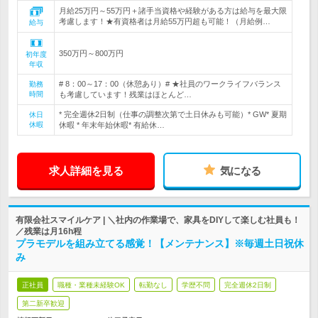
月給25万円～55万円＋諸手当資格や経験がある方は給与を最大限
考慮します！★有資格者は月給55万円超も可能！（月給例…
給与
350万円～800万円
初年度
年収
# 8：00～17：00（休憩あり）# ★社員のワークライフバランス
勤務
時間
も考慮しています！残業はほとんど…
* 完全週休2日制（仕事の調整次第で土日休みも可能）* GW* 夏期
休日
休暇
休暇 * 年末年始休暇* 有給休…
求人詳細を見る
気になる
有限会社スマイルケア | ＼社内の作業場で、家具をDIYして楽しむ社員も！
／残業は月16h程
プラモデルを組み立てる感覚！【メンテナンス】※毎週土日祝休
み
正社員
職種・業種未経験OK
転勤なし
学歴不問
完全週休2日制
第二新卒歓迎