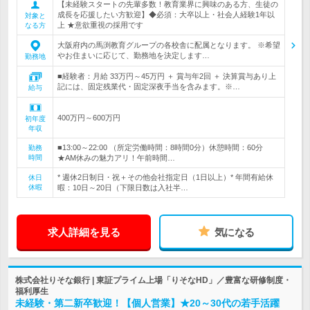
【未経験スタートの先輩多数！教育業界に興味のある方、生徒の
成長を応援したい方歓迎】◆必須：大卒以上・社会人経験1年以
対象と
上 ★意欲重視の採用です
なる方
大阪府内の馬渕教育グループの各校舎に配属となります。 ※希望
やお住まいに応じて、勤務地を決定します…
勤務地
■経験者：月給 33万円～45万円 ＋ 賞与年2回 ＋ 決算賞与あり上
記には、固定残業代・固定深夜手当を含みます。※…
給与
400万円～600万円
初年度
年収
■13:00～22:00 （所定労働時間：8時間0分）休憩時間：60分
勤務
時間
★AM休みの魅力アリ！午前時間…
* 週休2日制日・祝＋その他会社指定日（1日以上）* 年間有給休
休日
休暇
暇：10日～20日（下限日数は入社半…
求人詳細を見る
気になる
株式会社りそな銀行 | 東証プライム上場「りそなHD」／豊富な研修制度・
福利厚生
未経験・第二新卒歓迎！【個人営業】★20～30代の若手活躍