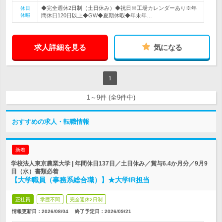
◆完全週休2日制（土日休み）◆祝日※工場カレンダーあり※年
休日
休暇
間休日120日以上◆GW◆夏期休暇◆年末年…
求人詳細を見る
気になる
1
1～9件 (全9件中)
おすすめの求人・転職情報
新着
学校法人東京農業大学 | 年間休日137日／土日休み／賞与6.4か月分／9月9
日（水）書類必着
【大学職員（事務系総合職）】★大学IR担当
正社員
学歴不問
完全週休2日制
情報更新日：2026/08/04
終了予定日：
2026/09/21