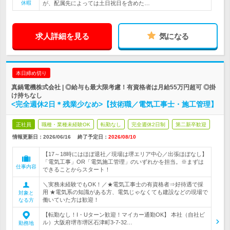
休暇
が、配属先によっては土日祝日を含めた…
求人詳細を見る
気になる
本日締め切り
真鍋電機株式会社 | ◎給与も最大限考慮！有資格者は月給55万円超可 ◎掛
け持ちなし
<完全週休2日＊残業少なめ>【技術職／電気工事士・施工管理】
正社員
職種・業種未経験OK
転勤なし
完全週休2日制
第二新卒歓迎
情報更新日：2026/06/16
終了予定日：
2026/08/10
【17～18時にはほぼ退社／現場は堺エリア中心／出張ほぼなし】
「電気工事」OR「電気施工管理」のいずれかを担当。※まずは
仕事内容
できることからスタート！
＼実務未経験でもOK！／★電気工事士の有資格者⇒好待遇で採
用 ★電気系の知識がある方、電気じゃなくても建設などの現場で
対象と
働いていた方は歓迎！
なる方
【転勤なし！I・Uターン歓迎！マイカー通勤OK】 本社（自社ビ
ル）大阪府堺市堺区石津町3-7-32…
勤務地