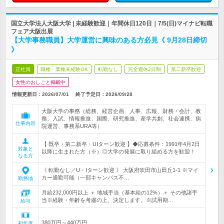
国立大学法人大阪大学 | 未経験歓迎｜年間休日120日｜7/5(日)マイナビ転職
フェア大阪出展
【大学事務職員】大学運営に興味のある方必見《 9月28日締切
》
正社員
職種・業種未経験OK
転勤なし
完全週休2日制
第二新卒歓迎
女性のおしごと掲載中
情報更新日：2026/07/01
終了予定日：
2026/09/28
大阪大学の事務（総務、経営企画、人事、広報、財務・会計、教
務、入試、情報推進、国際、研究推進、産学共創、社会連携、病
仕事内容
院運営、事務系URA等）
【 既卒・第二新卒・UIターン歓迎 】◆応募条件：1991年4月2日
対象と
以降に生まれた方（※）◎大学の発展に取り組める方を歓迎！
なる方
《 転勤なし／U・Iターン歓迎 》 大阪府吹田市山田丘1-1 ※マイ
カー通勤可能（一部キャンパス不…
勤務地
月給232,000円以上 ＋ 地域手当（基本給の12%）＋ その他諸手
当※経験・年齢を考慮の上、決定します。※試用期…
給与
380万円～440万円
初年度