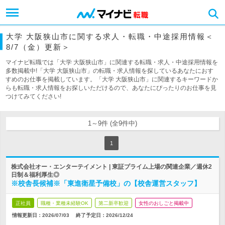
大学 大阪狭山市に関する求人・転職・中途採用情報＜
8/7（金）更新＞
マイナビ転職では「大学 大阪狭山市」に関連する転職・求人・中途採用情報を
多数掲載中!「大学 大阪狭山市」の転職・求人情報を探しているあなたにおす
すめのお仕事を掲載しています。「大学 大阪狭山市」に関連するキーワードか
らも転職・求人情報をお探しいただけるので、あなたにぴったりのお仕事を見
つけてみてください!
1～9件 (全9件中)
1
株式会社オー・エンターテイメント | 東証プライム上場の関連企業／週休2
日制＆福利厚生◎
※校舎長候補※「東進衛星予備校」の【校舎運営スタッフ】
正社員
職種・業種未経験OK
第二新卒歓迎
女性のおしごと掲載中
情報更新日：2026/07/03
終了予定日：
2026/12/24