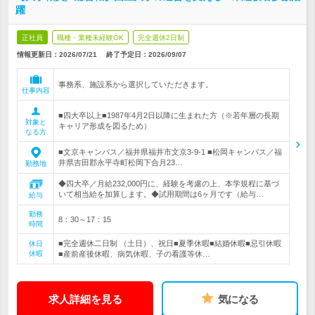
躍
正社員
職種・業種未経験OK
完全週休2日制
情報更新日：2026/07/21
終了予定日：
2026/09/07
事務系、施設系から選択していただきます。
仕事内容
■四大卒以上■1987年4月2日以降に生まれた方（※若年層の長期
対象と
キャリア形成を図るため）
なる方
■文京キャンパス／福井県福井市文京3-9-1 ■松岡キャンパス／福
井県吉田郡永平寺町松岡下合月23…
勤務地
◆四大卒／月給232,000円に、経験を考慮の上、本学規程に基づ
いて相当給を加算します。◆試用期間は6ヶ月です（給与…
給与
勤務
8：30～17：15
時間
■完全週休二日制 （土日）、祝日■夏季休暇■結婚休暇■忌引休暇
休日
休暇
■産前産後休暇、病気休暇、子の看護等休…
求人詳細を見る
気になる