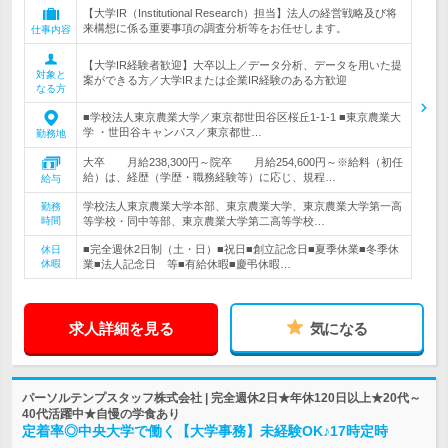
【大学IR（Institutional Research）担当】法人の経営戦略及び将
来構想に係る重要事項の調査分析等をお任せします。
仕事内容
【大学IR経験者歓迎】大卒以上／データ分析、データを用いた提
対象と
案ができる方／大学IRまたは企業IR経験のある方歓迎
なる方
■学校法人東京農業大学／東京都世田谷区桜丘1-1-1 ■東京農業大
学 ・世田谷キャンパス／東京都世…
勤務地
大卒 月給238,300円～院卒 月給254,600円～※給料（初任
給）は、経歴（学歴・職務経験等）に応じ、規程…
給与
学校法人東京農業大学本部、東京農業大学、東京農業大学第一高
勤務
時間
等学校・同中等部、東京農業大学第二高等学校…
■完全週休2日制（土・日）■祝日■創立記念日■夏季休業■冬季休
休日
休暇
業■法人記念日 等■有給休暇■慶弔休暇…
求人詳細を見る
気になる
パーソルテンプスタッフ株式会社 | 完全週休2日★年休120日以上★20代～
40代活躍中★自慢の学食あり
定着率◎中央大学で働く【大学事務】未経験OK♪17時定時