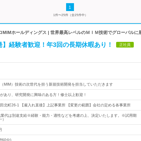
1
1件〜25件（全25件中）
MIMホールディングス | 世界最高レベルのＭＩＭ技術でグローバルに
発】経験者歓迎！年3回の長期休暇あり！
正社員
（MIM）技術の次世代を担う新規技術開発を担当していただきます
があり、研究開発に興味のある方！修士以上歓迎！
田北町26-1 【雇入れ直後】上記事業所 【変更の範囲】会社の定める各事業所
残業代は別途支給※経験・能力・適性などを考慮の上、決定いたします。※試用期
一）
円
憩60分)