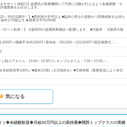
＆サポート体制◎】提携先の医療機関にて円滑に治験が行えるよう各種調整・サ
評価業務をお任せします。
20～30代活躍中！】■四年制大学卒以上 ■臨床心理士の資格かつ実務経験をお持ち
C操作が可能な方 ★残業月平均10H程
・Iターン歓迎！】 大阪府内の提携医療施設へ配属します。 ■大阪府 ・大阪府大阪
61,600円＋職務手当46,000円└基本給：200,000～220,000円└固定残業代：…
円
ム制コアタイム：10:00～15:00フレキシブルタイム：7:00～10:00／…
日＆有給取得率100%／■週休2日制（土日祝休み）■代替休暇（業務状況により休日
気になる
 | ◆未経験歓迎◆月給30万円以上の高待遇◆関西トップクラスの実績