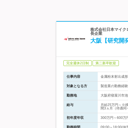
株式会社日本マイクロ
長企業
大阪【研究開
完全週休2日制
第二新卒歓迎
仕事内容
金属粉末射出成形
対象となる方
製造業の勤務経験
勤務地
大阪府寝屋川市池
給与
月給25万円～※
間3ヵ月（待遇同
初年度年収
300万円～600万
勤務時間
09:00～18:00(休