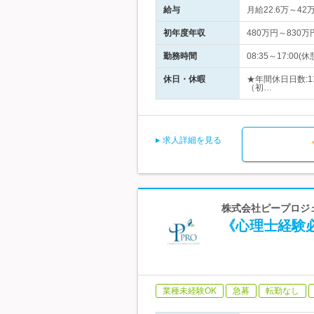
給与
月給22.6万～
初年度年収
480万円～830万
勤務時間
08:35～17:00
休日・休暇
★年間休日日数:
（初…
求人詳細を見る
株式会社ピープロジ
《心理士経験
業種未経験OK
急募
転勤なし