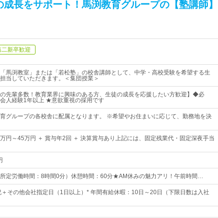
の成長をサポート！馬渕教育グループの【塾講師】
第二新卒歓迎
「馬渕教室」または「若松塾」の校舎講師として、中学・高校受験を希望する生
担当していただきます。＜集団授業＞
の先輩多数！教育業界に興味のある方、生徒の成長を応援したい方歓迎】◆必
会人経験1年以上 ★意欲重視の採用です
育グループの各校舎に配属となります。 ※希望やお住まいに応じて、勤務地を決
3万円～45万円 ＋ 賞与年2回 ＋ 決算賞与あり上記には、固定残業代・固定深夜手当
円
:00 （所定労働時間：8時間0分）休憩時間：60分★AM休みの魅力アリ！午前時間…
・祝＋その他会社指定日（1日以上）* 年間有給休暇：10日～20日（下限日数は入社