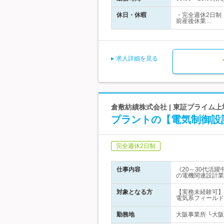
休日・休暇
・完全週休2日制
前産後休業…
求人詳細を見る
倉敷紡績株式会社 | 東証プライム上
プラントの【電気制御設
完全週休2日制
仕事内容
《20～30代活
の電機関連設計業
対象となる方
【実務未経験可】
電気系フィールド
勤務地
大阪事業所 └大