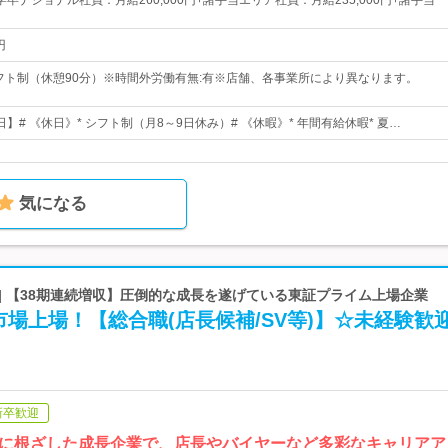
卒ナショナル社員：月給260,000円+諸手当エリア社員：月給235,000円+諸手当
円
シフト制（休憩90分）※時間外労働有無:有※店舗、各事業所により異なります。
0日】# 《休日》* シフト制（月8～9日休み）# 《休暇》* 年間有給休暇* 夏…
気になる
| 【38期連続増収】圧倒的な成長を遂げている東証プライム上場企業
場上場！【総合職(店長候補/SV等)】☆未経験歓
新卒歓迎
に根ざした成長企業で、店長やバイヤーなど多彩なキャリアア