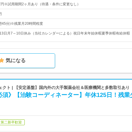
42万円※試用期間2ヶ月あり（待遇・条件に変更なし）
円
(休憩45分)※残業月20時間程度
113日月7～10日休み（当社カレンダーによる）祝日年末年始休暇夏季休暇有給休暇
気になる
ェクト | 【安定基盤】国内外の大手製薬会社＆医療機関と多数取引あり
必須》【治験コーディネーター】年休125日！残業
第二新卒歓迎