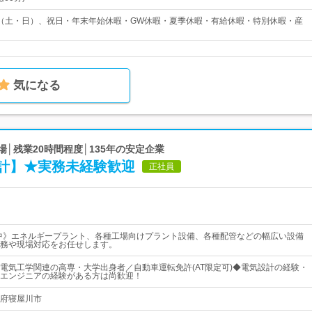
（土・日）、祝日・年末年始休暇・GW休暇・夏季休暇・有給休暇・特別休暇・産
気になる
場│残業20時間程度│135年の安定企業
計】★実務未経験歓迎
正社員
躍中》エネルギープラント、各種工場向けプラント設備、各種配管などの幅広い設備
務や現場対応をお任せします。
電気工学関連の高専・大学出身者／自動車運転免許(AT限定可)◆電気設計の経験・
エンジニアの経験がある方は尚歓迎！
阪府寝屋川市