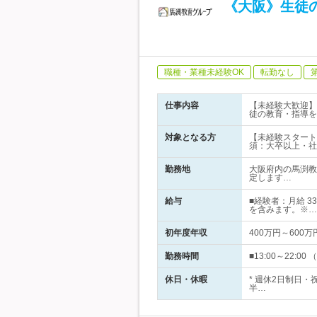
《大阪》生徒
職種・業種未経験OK
転勤なし
仕事内容
【未経験大歓迎】
徒の教育・指導を
対象となる方
【未経験スタート
須：大卒以上・社
勤務地
大阪府内の馬渕教
定します…
給与
■経験者：月給 3
を含みます。※…
初年度年収
400万円～600万
勤務時間
■13:00～22
休日・休暇
* 週休2日制日
半…