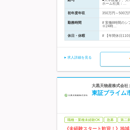
給与
■大学院修了、大学
ホーム社員：…
初年度年収
350万円～500万
勤務時間
# 実働8時間の
※24時…
休日・休暇
# 【年間休日11
求人詳細を見る
大黒天物産株式会社 
東証プライム市
職種・業種未経験OK
急募
第二
《未経験スタート歓迎！》地域