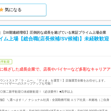
気になる
| 【38期連続増収】圧倒的な成長を遂げている東証プライム上場企業
イム上場【総合職(店長候補/SV候補)】未経験歓迎
新卒歓迎
に根ざした成長企業で、店長やバイヤーなど多彩なキャリアア
ウントストア「ラ・ムー」「ディオ」を運営！】店舗運営全般をお任せします。
ーバイザーへのステップアップも可能！
用◎第二新卒歓迎◎未経験歓迎！《必須要件》■高卒以上
舗】 ＼選べます！／ ナショナル社員：全国勤務可能 エリア社員：本拠地（ご自身