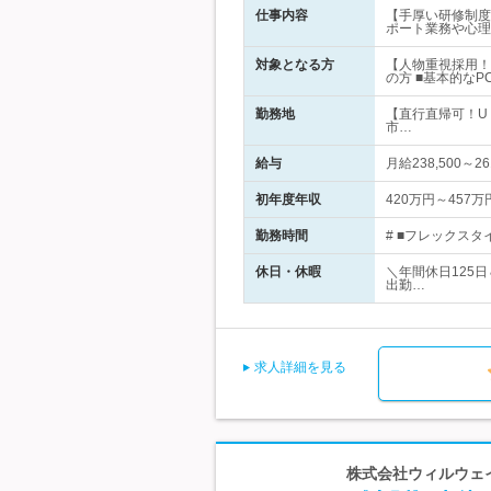
仕事内容
【手厚い研修制度
ポート業務や心理
対象となる方
【人物重視採用！
の方 ■基本的なP
勤務地
【直行直帰可！U
市…
給与
月給238,500～2
初年度年収
420万円～457万
勤務時間
# ■フレックスタイ
休日・休暇
＼年間休日125
出勤…
求人詳細を見る
株式会社ウィルウェイ