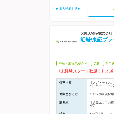
求人詳細を見る
大黒天物産株式会社 
近畿/東証プラ
職種・業種未経験OK
急募
第二
《未経験スタート歓迎！》地域
仕事内容
【メガ・ディスカ
バイヤー、スーパ
対象となる方
＼◎人柄重視採
勤務地
【近畿エリアの店
が定…